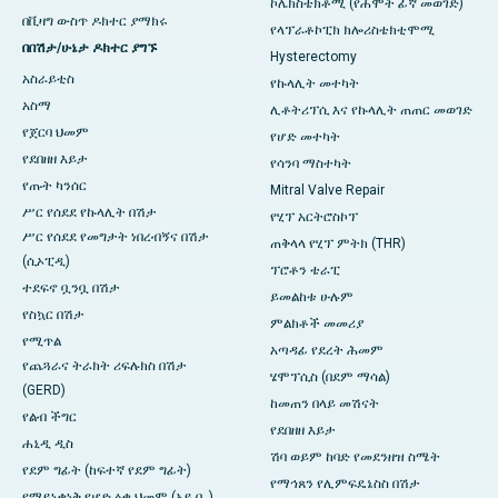
ኮሌክስቴክቶሚ (የሐሞት ፊኛ መወገድ)
በቪዛግ ውስጥ ዶክተር ያማክሩ
የላፕራቶኮፒክ ክሎሪስቴክቲሞሚ
በበሽታ/ሁኔታ ዶክተር ያግኙ
Hysterectomy
አስራይቲስ
የኩላሊት መተካት
አስማ
ሊቶትሪፕሲ እና የኩላሊት ጠጠር መወገድ
የጀርባ ህመም
የሆድ መተካት
የደበዘዘ እይታ
የሳንባ ማስተካት
የጡት ካንሰር
Mitral Valve Repair
ሥር የሰደደ የኩላሊት በሽታ
የሂፕ አርትሮስኮፕ
ሥር የሰደደ የመግታት ነበረብኝና በሽታ
ጠቅላላ የሂፕ ምትክ (THR)
(ሲኦፒዲ)
ፕሮቶን ቴራፒ
ተደፍኖ ቧንቧ በሽታ
ይመልከቱ ሁሉም
የስኳር በሽታ
ምልክቶች መመሪያ
የሚጥል
አጣዳፊ የደረት ሕመም
የጨጓራና ትራክት ሪፍሉክስ በሽታ
ሄሞፕሲስ (በደም ማሳል)
(GERD)
ከመጠን በላይ መሽናት
የልብ ችግር
የደበዘዘ እይታ
ሐኒዲ ዲስ
ሽባ ወይም ከባድ የመደንዘዝ ስሜት
የደም ግፊት (ከፍተኛ የደም ግፊት)
የማኅጸን የሊምፍዴኔስስ በሽታ
የማይነቃነቅ የሆድ ዕቃ ህመም (አይ.ቢ.)