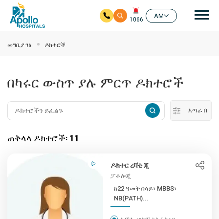
ዋና
AM
1066
ዋና ይዘት ዘልለው ይሂዱ
መግቢያ ገፅ
ዶክተሮች
በካሩር ውስጥ ያሉ ምርጥ ዶክተሮች
አጣራ በ
ጠቅላላ ዶክተሮች፡
11
ዶክተር ረቫቲ ጂ
ፓቶሎጂ
ከ22 ዓመት በላይ፣ MBBS፣
NB(PATH)...