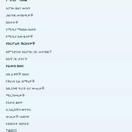
የሚዲያ ማዕከል
አፖሎ በዜና ውስጥ
ጋዜጣዊ መግለጫዎች
ክስተቶች
የሚዲያ ማዕከለ ስዕላት
የሚዲያ እውቂያዎች
የኮርፖሬት ሽርክናዎች
ለምንድነው ከአፖሎ ጋር መተባበር?
ከእኛ ጋር ይገናኙ
የፈውስ ክበብ
ስለ ፈዋሾች ክበብ
የቅርብ ጊዜ ዝማኔዎች
ክሊኒካዊ ጥራት እና ውጤቶች
ማረጋገጫዎች
የአይቲ ልቀት
ኢንፌክሽን-ቁጥጥር
ውጤቶች መለካት
የደህንነት ደህንነት
TASCC