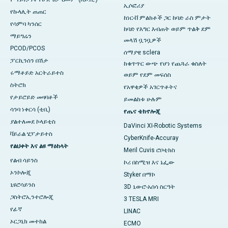
ኢሶፎሪያ
የኩላሊት ጠጠር
ከነርቭ ምልክቶች ጋር ከባድ ራስ ምታት
የሳምባ ካንሰር
ከባድ የእግር እብጠት ወይም ጥልቅ ደም
ማይግሬን
መላሽ ቧንቧዎች
PCOD/PCOS
ሰማያዊ sclera
ፓርኪንሰን በሽታ
ከቁጥጥር ውጭ የሆነ የጨጓራ ​​​​ቁስለት
ሩማቶይድ አርትራይተስ
ወይም የደም መፍሰስ
ስትሮክ
የአዋቂዎች አገርጥቶትና
የታይሮይድ መዛባቶች
ይመልከቱ ሁሉም
ሳንባ ነቀርሳ (ቲቢ)
የጤና ቴክኖሎጂ
ያልተለመደ ኮላይቲስ
DaVinci XI-Robotic Systems
ቫይራል ሄፓታይተስ
CyberKnife-Accuray
የልህቀት እና ልዩ ማዕከላት
Meril Cuvis ሮቦቲክስ
የልብ ሳይንስ
ኮሪ በስሚዝ እና ኔፌው
ኦንኮሎጂ
Styker በማኮ
ኒዩሮሳይንስ
3D ኒውሮ-አሰሳ ስርዓት
ጋስትሮኢንተሮሎጂ
3 TESLA MRI
የፊኛ
LINAC
ኦርጋኒክ መተከል
ECMO