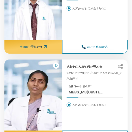
አፖሎ ሆስፒታል ፣ ካሩር
ቀጠሮ ማስያዝ
አሁን ይደውሉ
ዶክተር ኡድሃያኩማሪ ቲ
የፅንስና የማህፀን ሕክምና እና የመራቢያ
ሕክምና
ከ8 ዓመት በላይ፣
MBBS.,MS(OBSTE...
አፖሎ ሆስፒታል ፣ ካሩር