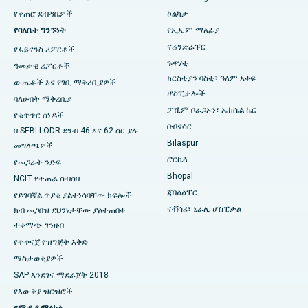
የቀጠሮ ደብዳቤዎች
ኮልካታ
በኬኬ ናጋር፣ ማዱራይ ውስጥ ምርጥ ሆስፒታል
የባለቤት ግንኙነት
የኢኤም ማለፊያ
ናሬንድራፑር
የፋይናንስ ሪፖርቶች
ምርጥ ሆስፒታል በራምጂ ናጋር፣ ኔሎር
ጉዋሃቲ
ዓመታዊ ሪፖርቶች
በሴክተር-19 ፣ ሩርኬላ ውስጥ ያለው ምርጥ ሆስፒታል
ክርስቲያን ባስቲ፣ ዓለም አቀፍ
ውጤቶች እና የገቢ ማቅረቢያዎች
ሆስፒታሎች
ባለሀብት ማቅረቢያ
በስዋርጌት፣ ፑን ውስጥ ምርጥ ሆስፒታል
ፓሺም ቦራጋኦን፣ ኤክሴል ኬር
የቁጥጥር ሰነዶች
ቡቦናሳር
በ SEBI LODR ደንብ 46 እና 62 ስር ያሉ
በደቡብ ዴልሂ ውስጥ ምርጥ የሴቶች የካንሰር ሆስፒታል
Bilaspur
መግለጫዎች
ሮርኬላ
የመጋራት ንድፍ
Bhopal
NCLT የተጠራ ስብሰባ
ጃባልልፐር
የይገባኛል ጥያቄ ያልተነሳባቸው ክፍሎች
ናቭሳሪ፣ ኒራሊ ሆስፒታል
ክብ መጋበዝ ደህንነታቸው ያልተጠበቀ
ተቀማጭ ገንዘብ
የተቀናጀ የዝግጅት እቅድ
ማስታወቂያዎች
SAP እንደገና ማደራጀት 2018
የእውቅያ ዝርዝሮች