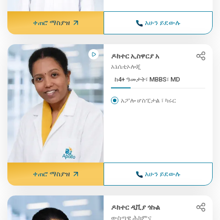
ቀጠሮ ማስያዝ
አሁን ይደውሉ
ዶክተር ኢስዋርያ አ
አኔሴቲኦሎጂ
ከ4+ ዓመታት፣ MBBS፣ MD
አፖሎ ሆስፒታል ፣ ካሩር
ቀጠሮ ማስያዝ
አሁን ይደውሉ
ዶክተር ዲቪያ ጎኩል
ውስጣዊ ሕክምና