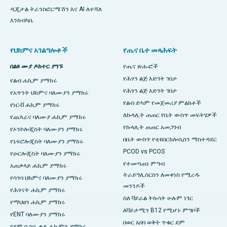
ዲጂታል ትራንስፎርሜሽን እና AI ለተሻለ
እንክብካቤ
የህክምና አገልግሎቶች
የጤና ቤተ መጻሕፍት
በልዩ ሙያ ዶክተር ያግኙ
የጤና ጽሑፎች
የሕፃን ልጅ እድገት ገበታ
የልብ ሐኪም ያማክሩ
የሕፃን ልጅ እድገት ገበታ
የአጥንት ህክምና ባለሙያን ያማክሩ
የልብ ድካም የመጀመሪያ ምልክቶች
የነርቭ ሐኪም ያማክሩ
ለኩላሊት ጠጠር የቤት ውስጥ መፍትሄዎች
የጨጓራና ባለሙያ ሐኪም ያማክሩ
የኩላሊት ጠጠር አመጋገብ
የኦንኮሎጂስት ባለሙያን ያማክሩ
በቤት ውስጥ የቲዩበርክሎሲስን ማስተዳደር
የኔፍሮሎጂስት ባለሙያን ያማክሩ
PCOD vs PCOS
የዑርሎጂስት ባለሙያን ያማክሩ
የተመጣጠነ ምግብ
አጠቃላይ ሐኪም ያማክሩ
ትራይግሊሰርስን ለመቀነስ የሚረዱ
የሳንባ ህክምና ባለሙያን ያማክሩ
መንገዶች
የሕፃናት ሐኪም ያማክሩ
ስለ ቫይራል ትኩሳት ሁሉም ነገር
የማህፀን ሐኪም ያማክሩ
ለቫይታሚን B12 የሚሆኑ ምግቦች
የENT ባለሙያን ያማክሩ
በወር አበባ ወቅት ጥቁር ደም
የደም ቧንቧ ቀዶ ሐኪምን ያማክሩ