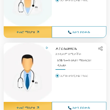
አፖሎ ሆስፒታል ፣ ካሩር
ቀጠሮ ማስያዝ
አሁን ይደውሉ
ዶ / ር ስሪድሃር ኬ
እንዲሁም ስሜታችሁ
ከ16 ዓመት በላይ፣ ማስተርስ፣
ዲኤልኦ
አፖሎ ሆስፒታል ፣ ካሩር
ቀጠሮ ማስያዝ
አሁን ይደውሉ