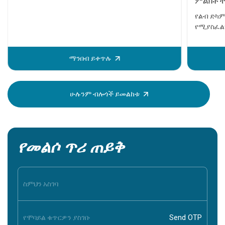
ምልክቶች
የልብ ድካም
የሚያስፈልገ
ወይም ሞት 
ከመከሰቱ በ
ማንበብ ይቀጥሉ
ይታያሉ። እ
ሰው ደህንነ
ማወቅ በጣ
ሁሉንም ብሎጎች ይመልከቱ
የመልሶ ጥሪ ጠይቅ