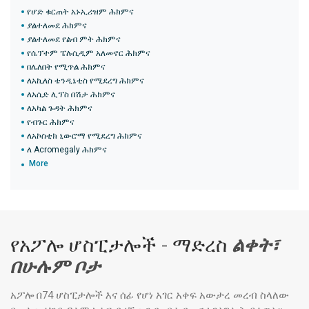
የሆድ ቁርጠት አኑኢሪዝም ሕክምና
ያልተለመደ ሕክምና
ያልተለመደ የልብ ምት ሕክምና
የሴፕተም ፔሉሲዲም አለመኖር ሕክምና
በሌለበት የሚጥል ሕክምና
ለአኪለስ ቴንዲኔቲስ የሚደረግ ሕክምና
ለአሲድ ሊፕስ በሽታ ሕክምና
ለአካል ጉዳት ሕክምና
የብጉር ሕክምና
ለአኮስቲክ ኒውሮማ የሚደረግ ሕክምና
ለ Acromegaly ሕክምና
More
የአፖሎ ሆስፒታሎች - ማድረስ
ልቀት፣
በሁሉም ቦታ
አፖሎ በ74 ሆስፒታሎች እና ሰፊ የሆነ አገር አቀፍ አውታረ መረብ ስላለው