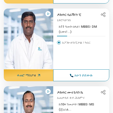
ዶክተር ሳራቫናን ፒ
ኒዩሮሳይንስ
ከ11 ዓመት በላይ፣ MBBS፣ DM
(ኒውሮ...)
አፖሎ ሆስፒታል ፣ ካሩር
ቀጠሮ ማስያዝ
አሁን ይደውሉ
ዶክተር ሙሩጌሳን ኬ
አጠቃላይ ቀዶ ሕክምና
ከ10+ ዓመታት፣ MBBS፣ MS
(ጄኔራል...