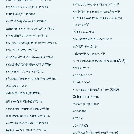
ክምርን ለመዋጋት የሚረዱ ምግቦች
የፕላስቲክ ቀዶ ሐኪምን ያማክሩ
ለተቅማጥ የቤት ውስጥ መፍትሄዎች
የዓይን ሐኪም ያማክሩ
ለ PCOD ወይም ለ PCOS ተፈጥሯዊ
የሩማቶሎጂ ባለሙያን ያማክሩ
ሕክምናዎች
አጠቃላይ የቀዶ ጥገና ሐኪም ያማክሩ
PCOD አመጋገብ
የቆዳ ህክምና ባለሙያን ያማክሩ
ስለ Hantavirus ሁሉም ነገር
የኢንዶክሪኖሎጂስት ባለሙያን ያማክሩ
ሁሉንም ይመልከቱ
የጥርስ ሀኪምን ያማክሩ
በሽታዎች እና ሁኔታዎች
የተላላፊ በሽታዎች ባለሙያ ያማክሩ
ኤማያትሮፊክ ላተራል ስክለሮሲስ (ALS)
የፊዚዮቴራፒስት ባለሙያን ያማክሩ
አጥንት ማዞር
የሥነ ልቦና ባለሙያን ያማክሩ
የአንጎል ካንሰር
የትራንስፕላንት ቀዶ ሐኪምን ያማክሩ
የጡት ካንሰር
ይመልከቱ ሁሉም
ሥር የሰደደ የኩላሊት በሽታ (CKD)
ዶክተርን በአካባቢዎ ያግኙ
Colorectal ካንሰር
በቼኒ ውስጥ ዶክተር ያማክሩ
ተደፍኖ ቧንቧ በሽታ
ሃይደራባድ ውስጥ ዶክተር ያማክሩ
የስኳር በሽታ
በባንጋሎር ውስጥ ዶክተር ያማክሩ
የሚጥል
ሙምባይ ውስጥ ዶክተር ያማክሩ
ሃንታቫይረስ
ኮልካታ ውስጥ ዶክተር ያማክሩ
የደም ግፊት (ከፍተኛ የደም ግፊት)