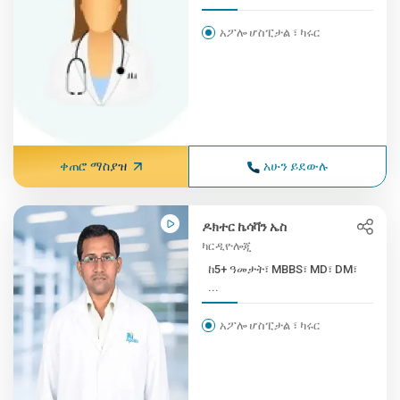
አፖሎ ሆስፒታል ፣ ካሩር
ቀጠሮ ማስያዝ
አሁን ይደውሉ
ዶክተር ኬሳቫን ኤስ
ካርዲዮሎጂ
ከ5+ ዓመታት፣ MBBS፣ MD፣ DM፣
...
አፖሎ ሆስፒታል ፣ ካሩር