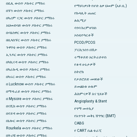
በዴሊ ውስጥ ዶክተር ያማክሩ
የማይነቃነቅ የሆድ ዕቃ ህመም (አይ.ቢ.)
በፑን ውስጥ ዶክተር ያማክሩ
የኩላሊት ጠጠር
በካሪም ናጋር ውስጥ ዶክተር ያማክሩ
ሉኪሚያ
አህመድባድ ውስጥ ዶክተር ያማክሩ
ሳንባ ክረምሆስስ
ቡባኔስዋር ውስጥ ዶክተር ያማክሩ
ኦስቲዮካርቶች
በቢላስፑር ውስጥ ዶክተር ያማክሩ
PCOD/PCOS
ጉዋሃቲ ውስጥ ዶክተር ያማክሩ
ፓርኪንሰን በሽታ
ኢንዶር ውስጥ ዶክተር ያማክሩ
ሩማቶይድ አርትራይተስ
በካኪናዳ ውስጥ ዶክተር ያማክሩ
የቆዳ ሁኔታዎች
በካራኩዲ ውስጥ ዶክተር ያማክሩ
ስትሮክ
በካሩር ውስጥ ዶክተር ያማክሩ
የታይሮይድ መዛባቶች
በ Lucknow ውስጥ ዶክተር ያማክሩ
ይመልከቱ ሁሉም
በማዱራይ ውስጥ ዶክተር ያማክሩ
ሕክምናዎች እና ሂደቶች
በ Mysore ውስጥ ዶክተር ያማክሩ
Angioplasty & Stent
በናሺክ ውስጥ ዶክተር ያማክሩ
የጎማ መተኪያ
በኖይዳ ውስጥ ዶክተር ያማክሩ
የአጥንት መቅኒ ሽግግር (BMT)
በኔሎር ውስጥ ዶክተር ያማክሩ
CABG
Rourkela ውስጥ ዶክተር ያማክሩ
የ CART ሴል ቴራፒ
በትሪቺ ውስጥ ዶክተር ያማክሩ