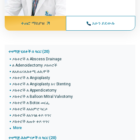
ቀጠሮ ማስያዝ
አሁን ይደውሉ
ተዛማጅ ሂደቶች በ
ካርር
(20)
ዶክተሮች ለ Abscess Drainage
ለ Adenoidectomy ዶክተሮች
ለአድሬናሌክቶሚ ሐኪሞች
ዶክተሮች ለ Angioplasty
ዶክተሮች ለ Angioplasty እና Stenting
ዶክተሮች ለ Appendicetomy
ዶክተሮች ለ Balloon Mitral Valvotomy
ዶክተሮች ለ Botox መርፌ
ዶክተሮች ለአእምሮ ካርታ
ዶክተሮች ለአንጎል ቀዶ ጥገና
ዶክተሮች ለጡት ቀዶ ጥገና
More
ተዛማጅ ሕክምናዎች በ
ካርር
(20)