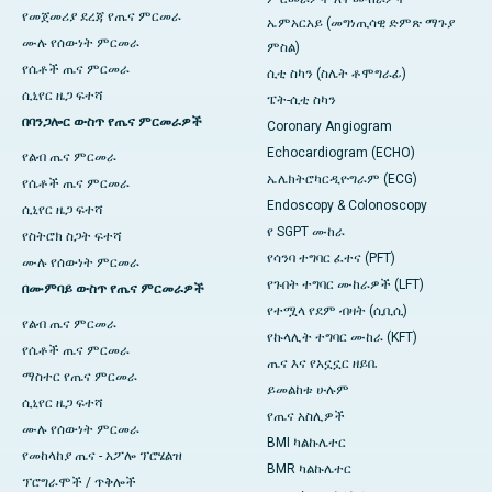
የመጀመሪያ ደረጃ የጤና ምርመራ
ኤምአርአይ (መግነጢሳዊ ድምጽ ማጉያ
ሙሉ የሰውነት ምርመራ
ምስል)
የሴቶች ጤና ምርመራ
ሲቲ ስካን (ስሌት ቶሞግራፊ)
ሲኒየር ዜጋ ፍተሻ
ፔት-ሲቲ ስካን
በባንጋሎር ውስጥ የጤና ምርመራዎች
Coronary Angiogram
Echocardiogram (ECHO)
የልብ ጤና ምርመራ
ኤሌክትሮካርዲዮግራም (ECG)
የሴቶች ጤና ምርመራ
Endoscopy & Colonoscopy
ሲኒየር ዜጋ ፍተሻ
የ SGPT ሙከራ
የስትሮክ ስጋት ፍተሻ
የሳንባ ተግባር ፈተና (PFT)
ሙሉ የሰውነት ምርመራ
የጉበት ተግባር ሙከራዎች (LFT)
በሙምባይ ውስጥ የጤና ምርመራዎች
የተሟላ የደም ብዛት (ሲቢሲ)
የልብ ጤና ምርመራ
የኩላሊት ተግባር ሙከራ (KFT)
የሴቶች ጤና ምርመራ
ጤና እና የአኗኗር ዘይቤ
ማስተር የጤና ምርመራ
ይመልከቱ ሁሉም
ሲኒየር ዜጋ ፍተሻ
የጤና አስሊዎች
ሙሉ የሰውነት ምርመራ
BMI ካልኩሌተር
የመከላከያ ጤና - አፖሎ ፕሮሄልዝ
BMR ካልኩሌተር
ፕሮግራሞች / ጥቅሎች