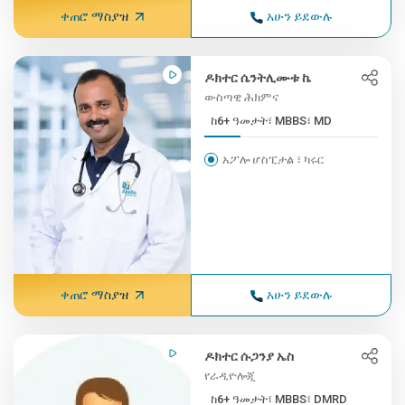
ቀጠሮ ማስያዝ
አሁን ይደውሉ
ዶክተር ሴንትሊሙቱ ኬ
ውስጣዊ ሕክምና
ከ6+ ዓመታት፣ MBBS፣ MD
አፖሎ ሆስፒታል ፣ ካሩር
ቀጠሮ ማስያዝ
አሁን ይደውሉ
ዶክተር ሱጋንያ ኤስ
የራዲዮሎጂ
ከ6+ ዓመታት፣ MBBS፣ DMRD