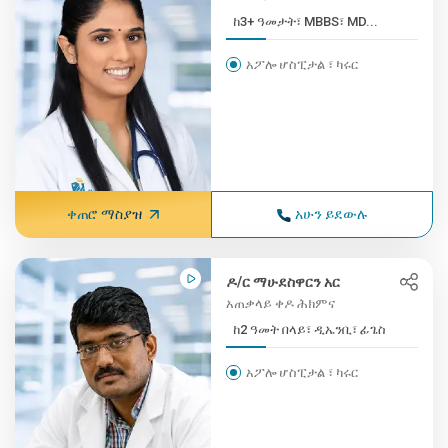
ከ3+ ዓመታት፣ MBBS፣ MD...
አፖሎ ሆስፒታል ፣ ካሩር
ቀጠሮ ማስያዝ
አሁን ይደውሉ
ዶ/ር ማሁደስዋርን አር
አጠቃላይ ቀዶ ሕክምና
ከ2 ዓመት በላይ፣ ዲኤንቢ፣ ፊጌስ
አፖሎ ሆስፒታል ፣ ካሩር