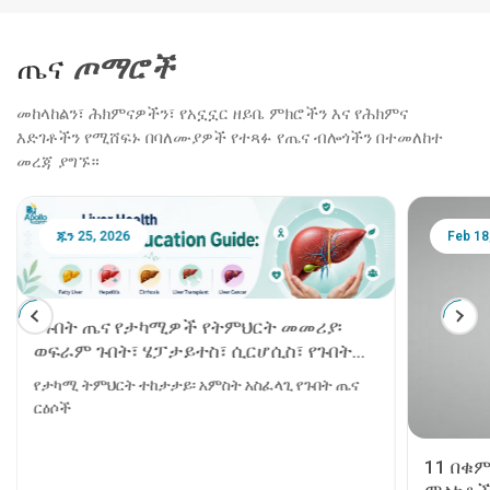
ጤና
ጦማሮች
መከላከልን፣ ሕክምናዎችን፣ የአኗኗር ዘይቤ ምክሮችን እና የሕክምና
እድገቶችን የሚሸፍኑ በባለሙያዎች የተጻፉ የጤና ብሎጎችን በተመለከተ
መረጃ ያግኙ።
ጁን 25, 2026
Feb 18
የጉበት ጤና የታካሚዎች የትምህርት መመሪያ፡
ወፍራም ጉበት፣ ሄፓታይተስ፣ ሲርሆሲስ፣ የጉበት
ንቅለ ተከላ እና የጉበት ካንሰር
የታካሚ ትምህርት ተከታታይ፡ አምስት አስፈላጊ የጉበት ጤና
ርዕሶች
11 በቁ