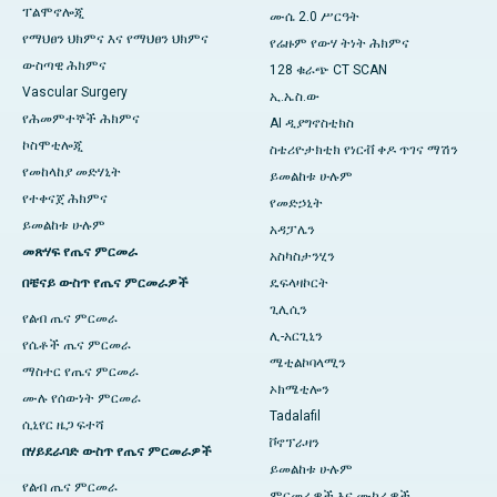
ፐልሞኖሎጂ
ሙሴ 2.0 ሥርዓት
የማህፀን ህክምና እና የማህፀን ህክምና
የሬዙም የውሃ ትነት ሕክምና
ውስጣዊ ሕክምና
128 ቁራጭ CT SCAN
Vascular Surgery
ኢ.ኤስ.ው
የሕመምተኞች ሕክምና
AI ዲያግኖስቲክስ
ኮስሞቲሎጂ
ስቴሪዮታክቲክ የነርቭ ቀዶ ጥገና ማሽን
የመከላከያ መድሃኒት
ይመልከቱ ሁሉም
የተቀናጀ ሕክምና
የመድኃኒት
ይመልከቱ ሁሉም
አዳፓሌን
መጽሃፍ የጤና ምርመራ
አስካስታንሂን
በቼናይ ውስጥ የጤና ምርመራዎች
ዴፍላዛኮርት
ጊሊሲን
የልብ ጤና ምርመራ
ሊ-አርጊኒን
የሴቶች ጤና ምርመራ
ሜቲልኮባላሚን
ማስተር የጤና ምርመራ
ኦክሜቲሎን
ሙሉ የሰውነት ምርመራ
Tadalafil
ሲኒየር ዜጋ ፍተሻ
ቮኖፕራዛን
በሃይደራባድ ውስጥ የጤና ምርመራዎች
ይመልከቱ ሁሉም
የልብ ጤና ምርመራ
ምርመራዎች እና ሙከራዎች