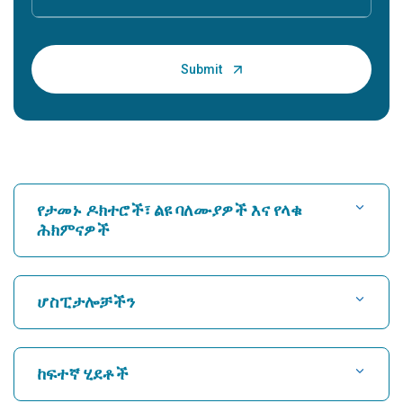
የታመኑ ዶክተሮች፣ ልዩ ባለሙያዎች እና የላቁ
ሕክምናዎች
ሆስፒታል ፈልግ
ሆስፒታሎቻችን
የልብ ሐኪም ያግኙ
በካሩኩቲ፣ ኮቺን ውስጥ ምርጥ ሆስፒታል
ከፍተኛ ሂደቶች
በግሬምስ ሮድ፣ ቼናይ የሚገኘው ምርጥ ሆስፒታል