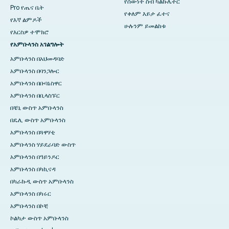
የሰውነት ስብ ካልኩሌተር
Pro የጤና ቤት
የቀለም እይታ ፈተና
የእኛ ልምዶች
ሁሉንም ይመልከቱ
የእርስዎ ተሞክሮ
የአምቡላንስ አገልግሎት
አምቡላንስ በአህመዳባድ
አምቡላንስ በባንጋሎር
አምቡላንስ በቡባኔስዋር
አምቡላንስ በቢላስፑር
በቼኒ ውስጥ አምቡላንስ
በዴሊ ውስጥ አምቡላንስ
አምቡላንስ በጓዋሃቲ
አምቡላንስ ሃይደራባድ ውስጥ
አምቡላንስ በዓይንዶር
አምቡላንስ በካኪናዳ
በካራኩዲ ውስጥ አምቡላንስ
አምቡላንስ በካሩር
አምቡላንስ በኮቺ
ኮልካታ ውስጥ አምቡላንስ