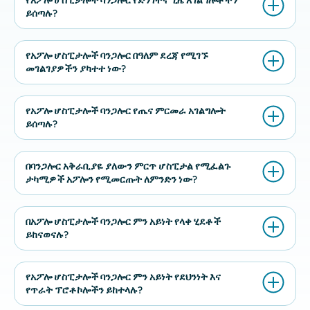
የአፖሎ ሆስፒታሎች ባንጋሎር የድንገተኛ ጊዜ አገልግሎቶችን
ይሰጣሉ?
የአፖሎ ሆስፒታሎች ባንጋሎር በዓለም ደረጃ የሚገኙ
መገልገያዎችን ያካተተ ነው?
የአፖሎ ሆስፒታሎች ባንጋሎር የጤና ምርመራ አገልግሎት
ይሰጣሉ?
በባንጋሎር አቅራቢያዬ ያለውን ምርጥ ሆስፒታል የሚፈልጉ
ታካሚዎች አፖሎን የሚመርጡት ለምንድን ነው?
በአፖሎ ሆስፒታሎች ባንጋሎር ምን አይነት የላቀ ሂደቶች
ይከናወናሉ?
የአፖሎ ሆስፒታሎች ባንጋሎር ምን አይነት የደህንነት እና
የጥራት ፕሮቶኮሎችን ይከተላሉ?