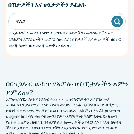
በሽታዎችን እና ሁኔታዎችን ይፈልጉ
የሚፈልጉትን መረጃ በፍጥነት ያግኙ። ምልክቶችን፣ መንስኤዎችን እና
የሕክምና አማራጮችን ጨምሮ ስለተለያዩ በሽታዎች እና ሁኔታዎች ዝርዝር
መረጃ ለመዳሰስ የመረጃ ቋታችንን ይፈልጉ።
በባንጋሎር ውስጥ የአፖሎ ሆስፒታሎችን ለምን
ይምረጡ?
አፖሎ ሆስፒታሎች ባንጋሎር የተራቀቁ ቴክኖሎጂዎችን እና የባለሙያ
እንክብካቤን ያለምንም እንከን የለሽ ውህደት ጎልቶ ይታያል። እንደ ዳ ቪንቺ
ሮቦቲክ የቀዶ ጥገና ሥርዓት፣ ሳይበርኪፍ የጨረር ሕክምና፣ እና AI-powered
diagnostics ባሉ ዘመናዊ መሣሪያዎች አማካኝነት ዓለም አቀፍ ደረጃውን
የጠበቀ የጤና እንክብካቤ በተለያዩ ልዩ ባለሙያዎች እናቀርባለን። የእኛ ከፍተኛ
ችሎታ ያላቸው ሁለገብ ቡድኖቻችን ለእያንዳንዱ ታካሚ ምርጡን ውጤት
ለማረጋገጥ በግል በተዘጋጀ እንክብካቤ ላይ ያተኩራሉ።