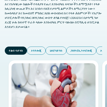
እና የአካባቢው ክልሎች የተለያዩ የጤና እንክብካቤ ፍላጎቶችን ለማሟላት፣ የላቀ
ክሊኒካዊ ውጤቶችን እና እንከን የለሽ የታካሚ ልምዶችን ለማረጋገጥ ነው።
ከመከላከያ እና ከመደበኛ ምክክር እስከ ውስብስብ እና የላቀ ሕክምናዎች፣ የአፖሎ
ሆስፒታሎች ባንጋሎር በባንጋሎር ውስጥ ለግል የተበጀ፣ ርህሩህ እና በታካሚ ጉዞ
ደረጃ ሁሉ ከፍተኛ ጥራት ላለው እንክብካቤ ምርጥ ባለብዙ ስፔሻሊቲ ሆስፒታል
እንደሆነ ይታመናል።
የልብ ሳይንስ
ኦንኮሎጂ
ኒዩሮሳይንስ
ጋስትሮኢንተሮሎጂ
ኦርቶ