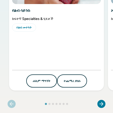
የልብ ሳይንስ
ከፍተኛ Specialties & ሂደቶች
ከ
የልብ መተካት
ሐኪም ማግኘት
ተጨማሪ ያስሱ