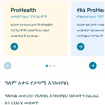
ProHealth
የእኔ ProHea
መደበኛ የጤና ፕሮግራሞች
የግለሰብ የጤና ፕሮ
እርስዎ እንዲመርጡት ProHealth
እርስዎ ልዩ ነዎት። ስለ
ፕሮግራሞችን በእድሜ እና በጾታ
መገለጫዎ ላይ በመመስ
መገለጫዎች ቀርጸናል።
የፕሮሄልዝ ፕሮግራም 
ዓለም አቀፍ የታካሚ እንክብካቤ
ግሎባል መድረስ፣ የአካባቢ እንክብካቤ፡ ህይወትን በፈጠራ
እና ርህራሄ መለወጥ