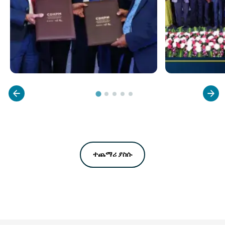
ተጨማሪ ያስሱ