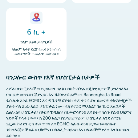
ምስል
6 ኪ +
ዓለም አቀፍ ታካሚዎች
ለአለም አቀፍ ደረጃ የጤና እንክብካቤ
መፍትሄዎች ተመራጭ መድረሻ።
ባንጋሎር ውስጥ የእኛ የሆስፒታል ቦታዎች
አፖሎ ሆስፒታሎች የባንጋሎርን ክልል በሶስት ስትራቴጂካዊ ቦታዎች ያገለግላሉ፡
ባነርጋታ መንገድ፣ ጃያናጋር እና ሼሻድሪፑራም። የ Bannerghatta Road
ፋሲሊቲ እንደ ECMO እና ዳ ቪንቺ ሮቦቲክ ቀዶ ጥገና ያሉ ዘመናዊ ቴክኖሎጂዎች
ያሉት ባለ 250 አልጋ ሆስፒታል ነው። የጃያናጋር ማእከል፣ ባለ 150 አልጋዎች
ልዕለ-ልዩ ሆስፒታል፣ በኦርቶፔዲክስ፣ በኒውሮሳይንስ እና በተወሳሰቡ የልብ ህክምና
ሂደቶች የላቀ ነው። ባለ 200 አልጋ የሼሻድሪፑራም ሆስፒታል እንደ ስሚዝ
ኔፌው ኮሪ ሮቦቲክ ቀዶ ጥገና እና ECMO ለልብ-ሳንባ ድጋፍ በመሳሰሉት
ቴክኖሎጂዎች በልብ ህክምና፣ በኩላሊት ሳይንስ እና በሌሎችም የላቀ እንክብካቤን
ይሰጣል።