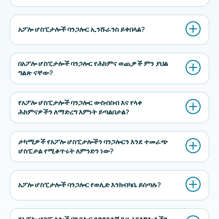
አፖሎ ሆስፒታሎች ባንጋሎር ኢንሹራንስ ይቀበላል?
በአፖሎ ሆስፒታሎች ባንጋሎር የሕክምና ወጪዎች ምን ያህል
ግልጽ ናቸው?
የአፖሎ ሆስፒታሎች ባንጋሎር ውስብስብ እና የላቀ
ሕክምናዎችን ለማድረግ እምነት ይጣልበታል?
ታካሚዎች የአፖሎ ሆስፒታሎችን ባንጋሎርን እንደ ተመራጭ
ሆስፒታል የሚቆጥሩት ለምንድን ነው?
አፖሎ ሆስፒታሎች ባንጋሎር የወሊድ እንክብካቤ ይሰጣሉ?