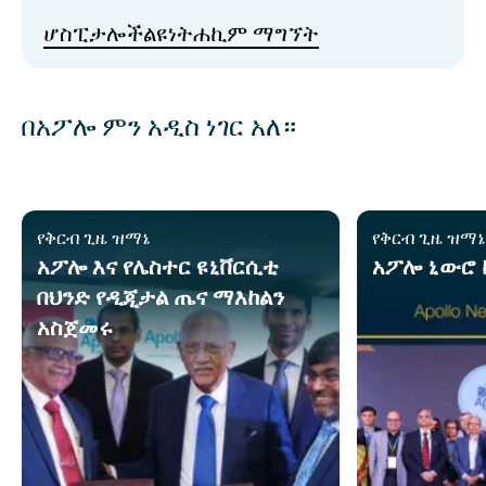
ሆስፒታሎች
ልዩነት
ሐኪም ማግኘት
በአፖሎ ምን አዲስ ነገር አለ።
የቅርብ ጊዜ ዝማኔ
የቅርብ ጊዜ ዝማ
አፖሎ እና የሌስተር ዩኒቨርሲቲ
አፖሎ ኒውሮ 
በህንድ የዲጂታል ጤና ማእከልን
አስጀመሩ