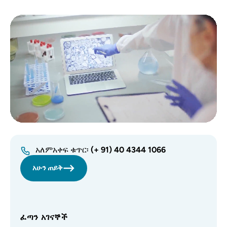
የቪዲዮ ፋይል
አለምአቀፍ ቁጥር፡
(+ 91) 40 4344 1066
አሁን ጠይቅ
ፈጣን አገናኞች