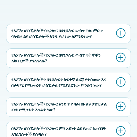
የአፖሎ ሆስፒታሎች ባንጋሎር በባንጋሎር ውስጥ ካሉ ምርጥ
ባለብዙ ልዩ ሆስፒታሎች አንዱ የሆነው ለምንድነው?
የአፖሎ ሆስፒታሎች ባንጋሎር በባንጋሎር ውስጥ የትኞቹን
አካባቢዎች ያገለግላሉ?
የአፖሎ ሆስፒታሎችን ባንጋሎርን ከፍተኛ ደረጃ የተሰጠው እና
በታካሚ የሚመረጥ ሆስፒታል የሚያደርገው ምንድን ነው?
የአፖሎ ሆስፒታሎች ባንጋሎር እንደ ዋና ባለብዙ ልዩ ሆስፒታል
ብቁ የሚሆኑት እንዴት ነው?
በአፖሎ ሆስፒታሎች ባንጋሎር ምን አይነት ልዩ የጤና አጠባበቅ
አገልግሎቶች ይሰጣሉ?