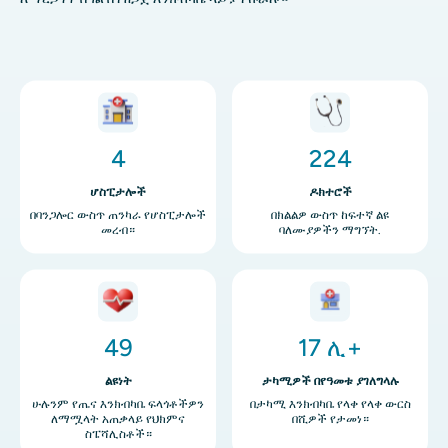
ምስል
ምስል
4
224
ሆስፒታሎች
ዶክተሮች
በባንጋሎር ውስጥ ጠንካራ የሆስፒታሎች
በክልልዎ ውስጥ ከፍተኛ ልዩ
መረብ።
ባለሙያዎችን ማግኘት.
ምስል
ምስል
49
17 ሊ+
ልዩነት
ታካሚዎች በየዓመቱ ያገለግላሉ
ሁሉንም የጤና እንክብካቤ ፍላጎቶችዎን
በታካሚ እንክብካቤ የላቀ የላቀ ውርስ
ለማሟላት አጠቃላይ የህክምና
በሺዎች የታመነ።
ስፔሻሊስቶች።