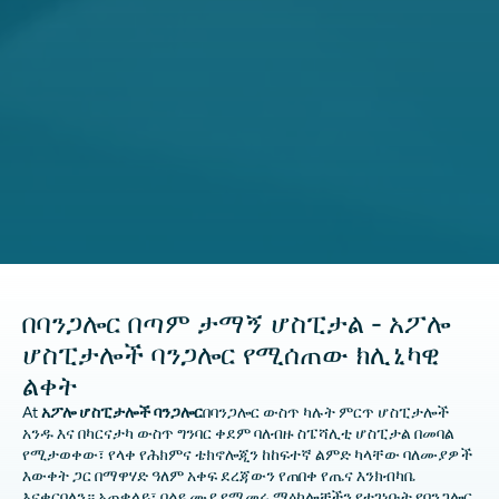
በባንጋሎር በጣም ታማኝ ሆስፒታል - አፖሎ
ሆስፒታሎች ባንጋሎር የሚሰጠው ክሊኒካዊ
ልቀት
At
አፖሎ ሆስፒታሎች ባንጋሎር
በባንጋሎር ውስጥ ካሉት ምርጥ ሆስፒታሎች
አንዱ እና በካርናታካ ውስጥ ግንባር ቀደም ባለብዙ ስፔሻሊቲ ሆስፒታል በመባል
የሚታወቀው፣ የላቀ የሕክምና ቴክኖሎጂን ከከፍተኛ ልምድ ካላቸው ባለሙያዎች
እውቀት ጋር በማዋሃድ ዓለም አቀፍ ደረጃውን የጠበቀ የጤና እንክብካቤ
እናቀርባለን። አጠቃላይ፣ በልዩ ሙያ የሚመሩ ማዕከሎቻችን የተገነቡት የባንጋሎር