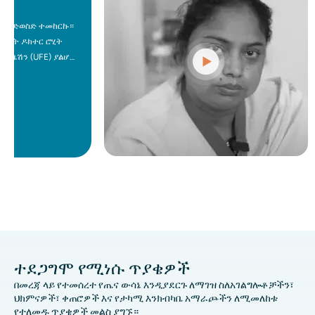
ስድ ተመከርኩ።
ክተር ሮሂት
UFE) ያልሆነ
ረዳኝ፣ እና እኔ
 ቻልኩ፣ ይህም
FE ነበራት እና
የሚቀይር ውሳኔ
ል።
ተደጋግሞ የሚነሱ ጥያቄዎች
በመረጃ ላይ የተመሰረተ የጤና ውሳኔ እንዲያደርጉ ለማገዝ ስለአገልግሎቶቻችን፣
ህክምናዎች፣ ቀጠሮዎች እና የታካሚ እንክብካቤ አማራጮችን ለሚመለከቱ
የተለመዱ ጥያቄዎች መልስ ያግኙ።