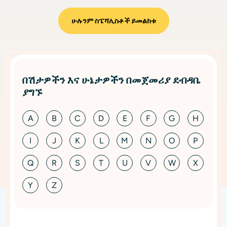
ሁሉንም ስፔሻሊስቶች ይመልከቱ
በሽታዎችን እና ሁኔታዎችን በመጀመሪያ ደብዳቤ
ያግኙ
A
B
C
D
E
F
G
H
I
J
K
L
M
N
O
P
Q
R
S
T
U
V
W
X
Y
Z