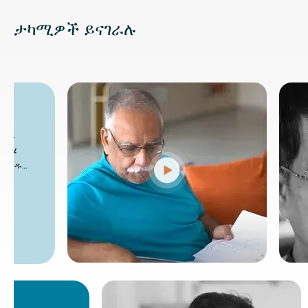
ታካሚዎች ይናገራሉ
ልዩ እንክብካቤ
ዎ እና ርህራሄ
ጀምሮ እያንዳንዱ
ጀመሪያ ፈተናዎች
ጨረር እና የሆርሞን
ህ ጉዞ ውስጥ የእርስዎ