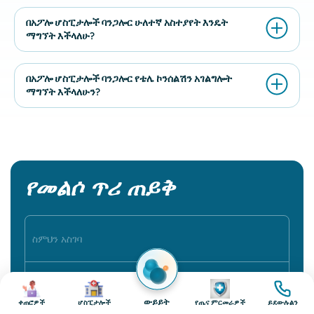
በአፖሎ ሆስፒታሎች ባንጋሎር ሁለተኛ አስተያየት እንዴት
ማግኘት እችላለሁ?
በአፖሎ ሆስፒታሎች ባንጋሎር የቴሌ ኮንሰልሽን አገልግሎት
ማግኘት እችላለሁን?
የመልሶ ጥሪ ጠይቅ
ምስል
ምስል
ምስል
ምስል
ውይይት
ቀጠሮዎች
ሆስፒታሎች
የጤና ምርመራዎች
ይደውሉልን