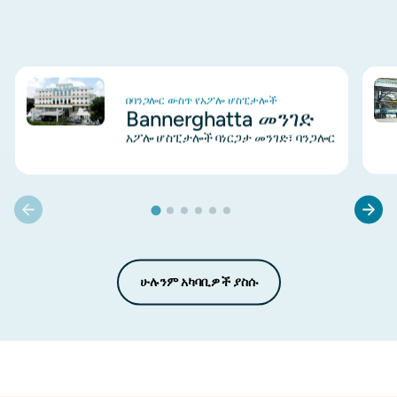
ምስል
ምስ
በባንጋሎር ውስጥ የአፖሎ ሆስፒታሎች
Bannerghatta መንገድ
አፖሎ ሆስፒታሎች ባነርጋታ መንገድ፣ ባንጋሎር
ሁሉንም አካባቢዎች ያስሱ