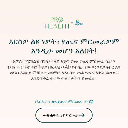
ምስል
እርስዎ ልዩ ነዎት፣ የጤና ምርመራዎም
እንዲሁ መሆን አለበት!
አፖሎ ፕሮሄልዝ በዓለም ላይ እጅግ የላቀ የጤና ምርመራ ሲሆን
በባለሙያ ዶክተሮች እና በአይአይ (AI) የተሰራ ነው። ነፃ የዶክተር እና
የልዩ ባለሙያ ምክክርን ጨምሮ ለእርስዎ የግል የጤና እቅድ መንደፍ
እንድንችል ጥቂት ጥያቄዎችን ይመልሱ!
የእርስዎን ልዩ የጤና ምርመራ ያብጁ
መጽሐፍ የጤና ምርመራ