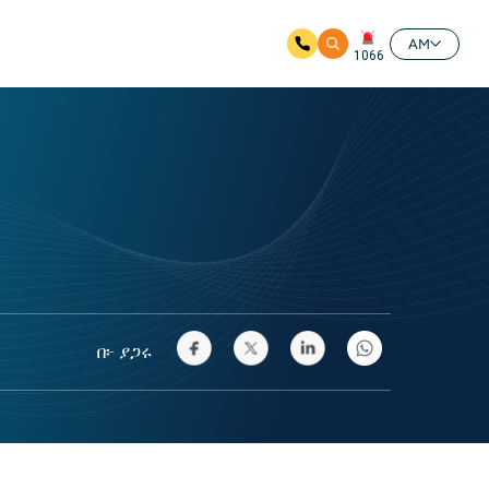
AM
1066
በ፦ ያጋሩ