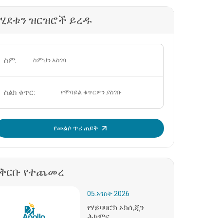
የሂደቱን ዝርዝሮች ይረዱ
ስም:
ስልክ ቁጥር:
OTP አስገባ፡
የመልሶ ጥሪ ጠይቅ
በቅርቡ የተጨመረ
05.ኦገስት.2026
የሃይባባሮክ ኦክሲጂን
ሕክምና