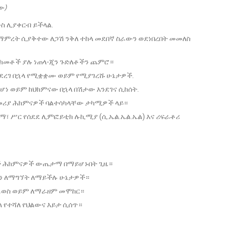
ው)
ውስ ሊያቀርብ ይችላል.
 ማምረት ሲያቅተው ለጋሽ ንቅለ ተከላ መደበኛ ስራውን ወደነበረበት መመለስ
ድክመቶች ያሉ ነጠላ-ጂን ጉድለቶችን ጨምሮ።
ተደረገ በኋላ የሚቋቋሙ ወይም የሚያገረሹ ሁኔታዎች.
 ከሆነ ወይም ከህክምናው በኋላ በሽታው እንደገና ሲከሰት.
መሪያ ሕክምናዎች ባልተሳካላቸው ታካሚዎች ላይ።
፣ ሥር የሰደደ ሊምፎይቲክ ሉኪሚያ (ሲ.ኤል.ኤል.ኤል) እና ሪፍራቶሪ
 ሕክምናዎች ውጤታማ በማይሆኑበት ጊዜ።
ትን ለማግኘት ለማይችሉ ሁኔታዎች።
መፈወስ ወይም ለማራዘም መሞከር።
ላ የተሻለ የህልውና እይታ ሲሰጥ።