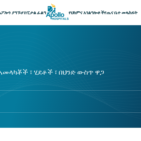
ዋናው አሰሳ
አፖሎን ያግኙ
ሆስፒታል ፈልግ
የህክምና አገልግሎቶች
የጤና ቤተ መጻሕፍት
 አመላካቾች ፣ ሂደቶች ፣ በህንድ ውስጥ ዋጋ