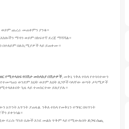
ፒ ወይም ጨረራ መጠቀምን ያንቁ።
ል እክሎችን ማዳን ወይም በከፍተኛ ደረጃ ማሻሻል።
እኖን በተለይም በሉኪሚያዎች ላይ ይጠቀሙ።
በዘር የሚተላለፍ የበሽታ መከላከያ በሽታዎች
, መቅኒ ንቅለ ተከላ የተሳሳተውን
 የተመጣጠነ ወንድም እህት ወይም እህት ለጋሾች ባላቸው ወጣት ታካሚዎች
 በሚተላለፉበት ጊዜ ላይ ተመስርተው ይለያያሉ።
 አጥንት አጥንት ያጠፋል. ንቅለ ተከላ የመቅኔን ተግባር በፍጥነት
ሮችን ይቀንሳል።
ው የራሱ ግንድ ሴሎች እንደ መልክ ጥቅም ላይ የሚውሉበት
ድጋፍ ሰጪ