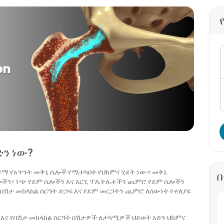
ድን ነው?
ጤናማ የአጥንት መቅኒ ሴሎች የሚተካበት የህክምና ሂደት ነው። መቅኒ
ሴሎችን፣ ነጭ የደም ሴሎችን እና አርጊ ፕሌትሌቶችን ጨምሮ የደም ሴሎችን
የበሽታ መከላከል ስርዓት ድጋፍ እና የደም መርጋትን ጨምሮ ለሰውነት የተለያዩ
ክ እና የበሽታ መከላከል ስርዓት በሽታዎች ለታካሚዎች ህይወት አድን ህክምና