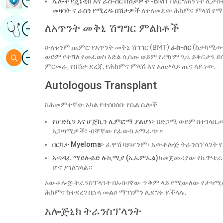
ሌሎች የጄኔቲክ እና ራስ-ሰር በሽታዎች -
BMT በእርግጠኝነት ሊታሰ
መዛባት
ና
ራስን የሚረዱ በሽታዎች
ለተለመደው ሕክምና ምላሽ የማ
ምስል
ለአጥንት መቅኒ ሽግግር ምልክቶች
የባለሙያዎችን አስተያየት ያግኙ
ሁለቱንም ጨምሮ የአጥንት መቅኒ ሽግግር (BMT)
ራስ-ሰር
(ከታካሚው 
ምስል
ፍለጋ
ወይም የተሻለ የመፈወስ እድል ሲሰጡ ወይም የረዥም ጊዜ ይቅርታን ይሰ
ምርመራ, የበሽታ ደረጃ, የሕክምና ምላሽ እና አጠቃላይ ጤና ላይ ነው.
Autologous Transplant
ከሕመምተኛው አካል የተሰበሰቡ የሴል ሴሎች
የሆድኪን እና ሆጅኪን ሊምፎማ ያልሆነ
፦ በድጋሚ ወይም በተገላቢጦሽ
አጋጣሚዎች፣ ብቸኛው የፈውስ አማራጭ።
በርካታ Myeloma
፦ ፈዋሽ ባይሆንም፣ አውቶሎጅ ትራንስፕላንት 
አጣዳፊ ማይሎይድ ሉኪሚያ (ኤኤምኤል)
ከመጀመሪያው የኬሞቴራፒ 
ሆኖ ያገለግላል።
አውቶሎጅ ትራንስፕላንት በአብዛኛው ጥቅም ላይ የሚውለው የታካሚው 
ሕክምና ከተደረገ በኋላ መልሶ ማገገምን ሊደግፉ ይችላሉ.
አሎጅኒክ ትራንስፕላንት