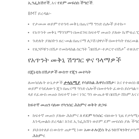
ኢንፌክሽኖች
, እና
የደም መፍሰስ ችግሮች
.
BMT ይረዳል፡-
የታመመ ወይም የተጎዳ መቅኒ በጤናማ ግንድ ሴሎች ይተኩ።
የአጥንት መቅኒ ማገገምን በመደገፍ ከፍተኛ መጠን ያለው ኬሞቴራ
ጉድለት ያለበትን ዘረ-መል በጤናማ ለጋሽ ህዋሶች በመተካት የዘረመ
የለጋሾቹን በሽታ የመከላከል ስርዓት “በበሽታ-ተቃርኖ-በሽታ” ተጽ
የአጥንት መቅኒ ሽግግር ዋና ዓላማዎች
በጄኔቲክ በሽታዎች ውስጥ የጂን መተካት
ለመሳሰሉት ሁኔታዎች
ታላሴሚያ
,
የሳይክል ሕዋስ በሽታ
፣ እና የተወሰነ
ወይም የጎደለውን ጂን በጤናማ ግንድ ሴሎች በመተካት ፈውስ ይሰጣል።
ላይ የፈውስ መጠኑ ከፍተኛ ነው፣ ነገር ግን ውጤቶቹ በበሽታ ሸክም እና
ከፍተኛ መጠን ባለው የካንሰር ሕክምና ወቅት ድጋፍ
ከፍተኛ መጠን ያለው ሕክምና ለ
የደም ካንሰር
ብዙውን ጊዜ የታካሚውን
እንዲመልስ ይረዳል፣ እንደ ኢንፌክሽን ወይም ደም መፍሰስ ያሉ ችግ
ይህ በተለይ በ ውስጥ ጠቃሚ ነው
አውቶሎጅስ ትራንስፕላንት
የታካሚ
ሕክምና
.