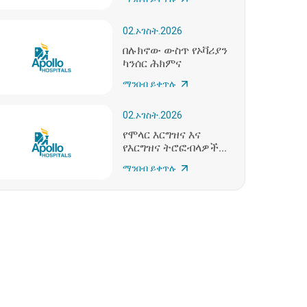
02.ኦገስት.2026
በሉክኖው ውስጥ የኦቫሪያን
ካንሰር ሕክምና
ማንበብ ይቀጥሉ
02.ኦገስት.2026
የሞላር እርግዝና እና
የእርግዝና ትሮፎብላዎች...
ማንበብ ይቀጥሉ