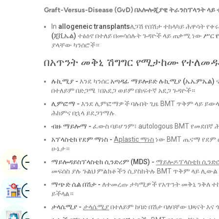
Graft-Versus-Disease (GvD) በአሎሎጂያዊ ትራንስፕላንት ላይ
In
allogeneic transplants
ለጋሽ የበሽታ ተከላካይ ሕዋሳት የቀ
(ጂቪኤል)
ተፅዕኖ በተለይ በመሳሰሉት ጉዳዮች ላይ ጠቃሚ ነው
ሥር 
ያላቸው ካንሰሮች።
በአጥንት መቅኒ ሽግግር የሚታከሙ የተለመ
ሉኪሚያ -
እንደ ካንሰር
አጣዳፊ ማይሎይድ ሉኪሚያ (ኤኤምኤል)
በተለይም በድጋሜ ፣በአደጋ ወይም በከፍተኛ አደጋ ጉዳዮች።
ሊምፎማ -
እንደ ሊምፎማዎች ባሉበት ጊዜ BMT ጥቅም ላይ ይው
ሕክምና በኋላ ይደጋገማሉ.
ብዙ ማይሎማ -
ፈውስ ባይሆንም፣ autologous BMT የመደበኛ 
አፕላስቲክ የደም ማነስ -
Aplastic ማነስ
ነው
BMT ጤናማ የደም 
ሁኔታ።
ምስል
ቀጠሮ ማስያዝ
ማይሎዳይስፕላስቲክ ሲንድረም (MDS) -
ማይሎዶፕላስቲክ ሲንድ
መፍሰስ ያሉ ጉልህ ምልክቶችን ሲያስከትሉ BMT ጥቅም ላይ ሊውል
ማጭድ ሴል በሽታ -
ለተመረጡ ታካሚዎች የአጥንት መቅኒ ንቅለ ተከ
ምስል
ሆስፒታል ፈልግ
ይችላል።
ታላሴሚያ -
ታላሴሚያ
በተለይም ከባድ በሽታ ባለባቸው ህጻናት እና
ምስል
መጽሐፍ የጤና ምርመራ