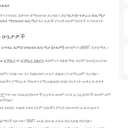
 ተጽእኖ
ሩትን የካንሰር ሕዋሳት ለማስወገድ ይረዳሉ። ይህ
ግርዶሽ-ተቃራኒ-ሉኪሚያ
የሰደደ ማይሎይድ ሉኪሚያ
እና ሌሎች ያገረሸ ወይም ከፍተኛ ተጋላጭነት
ዱ ሁኔታዎች
ና
አጣዳፊ ሊምፎብላስቲክ ሉኪሚያ (ሁሉም)
በተለምዶ በBMT ይታከማሉ ፣
ላል
ሆጅኪን
or
ሆጅኪን ያልሆኑ
ሕክምናን ይቋቋማሉ ወይም ከመጀመሪያው
ሕክምና አካል ነው እና ጉልህ በሆነ ሁኔታ ሕልውናን ለማራዘም ይረዳል።
ሴሎችን የማፍራት ችሎታን የሚመልስበት ከባድ የአጥንት መቅኒ ውድቀት
ሮም
የት ነው
እነዚህ በሽታዎች ሲያድጉ ወይም እንደ ኢንፌክሽኖች ወይም ደም
 ይችላል።
ላ ጉድለት ያለበት የቀይ የደም ሴሎችን ምርት በመተካት ፈውስ ሊሆን
 ጎልማሶች ላይ ነው፣ BMT ሙሉ በሙሉ የመፈወስ እድል ይሰጣል።