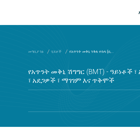
ዋና ይዘት ዘልለው ይሂዱ
መግቢያ ገፅ
ሂደቶች
የአጥንት መቅኒ ንቅለ ተከላ (ቢ...
የአጥንት መቅኒ ሽግግር (BMT) - ዓይነቶች ፣
፣ አደጋዎች ፣ ማገገም እና ጥቅሞች