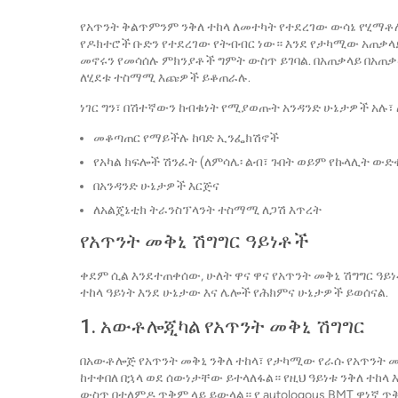
የአጥንት ቅልጥምንም ንቅለ ተከላ ለመተካት የተደረገው ውሳኔ የሂማቶ
የዶክተሮች ቡድን የተደረገው የትብብር ነው። እንደ የታካሚው አጠቃላይ
መኖሩን የመሳሰሉ ምክንያቶች ግምት ውስጥ ይገባል. በአጠቃላይ በአጠቃ
ለሂደቱ ተስማሚ እጩዎች ይቆጠራሉ.
ነገር ግን፣ በሽተኛውን ከብቁነት የሚያወጡት አንዳንድ ሁኔታዎች አሉ፣ 
መቆጣጠር የማይችሉ ከባድ ኢንፌክሽኖች
የአካል ክፍሎች ሽንፈት (ለምሳሌ፡ ልብ፣ ጉበት ወይም የኩላሊት ውድ
በአንዳንድ ሁኔታዎች እርጅና
ለአልጄኔቲክ ትራንስፕላንት ተስማሚ ለጋሽ እጥረት
የአጥንት መቅኒ ሽግግር ዓይነቶች
ቀደም ሲል እንደተጠቀሰው, ሁለት ዋና ዋና የአጥንት መቅኒ ሽግግር ዓይ
ተከላ ዓይነት እንደ ሁኔታው ​​​​እና ሌሎች የሕክምና ሁኔታዎች ይወሰናል.
1. አውቶሎጂካል የአጥንት መቅኒ ሽግግር
በአውቶሎጅ የአጥንት መቅኒ ንቅለ ተከላ፣ የታካሚው የራሱ የአጥንት 
ከተቀበለ በኋላ ወደ ሰውነታቸው ይተላለፋል። የዚህ ዓይነቱ ንቅለ ተከ
ውስጥ በተለምዶ ጥቅም ላይ ይውላል። የ autologous BMT ዋነኛ 