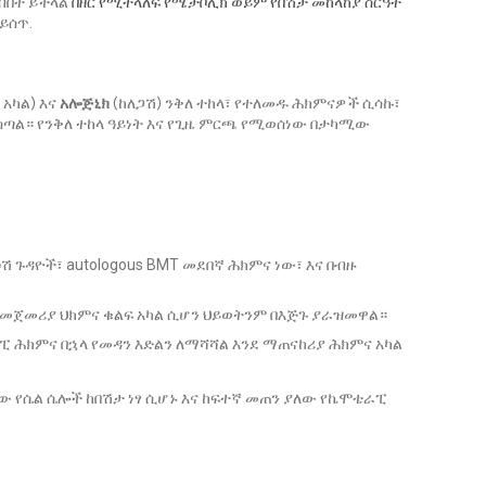
ብበት ይችላል
በዘር የሚተላለፍ የሜታቦሊክ ወይም የበሽታ መከላከያ ስርዓት
ይሰጥ.
አካል) እና
አሎጅኒክ
(ከለጋሽ) ንቅለ ተከላ፣ የተለመዱ ሕክምናዎች ሲሳኩ፣
ጣል። የንቅለ ተከላ ዓይነት እና የጊዜ ምርጫ የሚወሰነው በታካሚው
 ጉዳዮች፣ autologous BMT መደበኛ ሕክምና ነው፣ እና በብዙ
የመጀመሪያ ህክምና ቁልፍ አካል ሲሆን ህይወትንም በእጅጉ ያራዝመዋል።
ሕክምና በኋላ የመዳን እድልን ለማሻሻል እንደ ማጠናከሪያ ሕክምና አካል
የሴል ሴሎች ከበሽታ ነፃ ሲሆኑ እና ከፍተኛ መጠን ያለው የኬሞቴራፒ