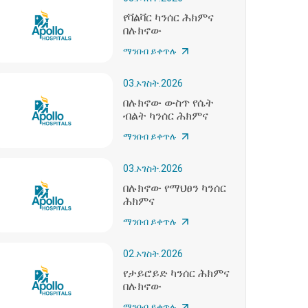
የቫልቫር ካንሰር ሕክምና
በሉክኖው
ማንበብ ይቀጥሉ
03.ኦገስት.2026
በሉክኖው ውስጥ የሴት
ብልት ካንሰር ሕክምና
ማንበብ ይቀጥሉ
03.ኦገስት.2026
በሉክኖው የማህፀን ካንሰር
ሕክምና
ማንበብ ይቀጥሉ
02.ኦገስት.2026
የታይሮይድ ካንሰር ሕክምና
በሉክኖው
ማንበብ ይቀጥሉ