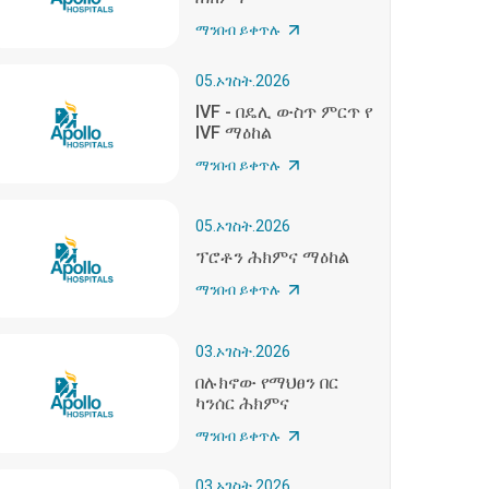
ማንበብ ይቀጥሉ
05.ኦገስት.2026
IVF - በዴሊ ውስጥ ምርጥ የ
IVF ማዕከል
ማንበብ ይቀጥሉ
05.ኦገስት.2026
ፕሮቶን ሕክምና ማዕከል
ማንበብ ይቀጥሉ
03.ኦገስት.2026
በሉክኖው የማህፀን በር
ካንሰር ሕክምና
ማንበብ ይቀጥሉ
03.ኦገስት.2026