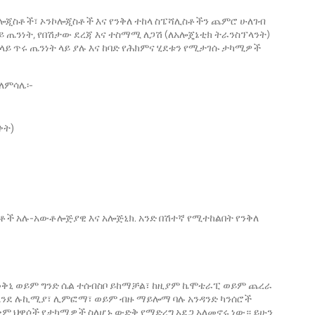
ሎጂስቶች፣ ኦንኮሎጂስቶች እና የንቅለ ተከላ ስፔሻሊስቶችን ጨምሮ ሁለገብ
 ጤንነት, የበሽታው ደረጃ እና ተስማሚ ለጋሽ (ለአሎጄኔቲክ ትራንስፕላንት)
ላይ ጥሩ ጤንነት ላይ ያሉ እና ከባድ የሕክምና ሂደቱን የሚታገሱ ታካሚዎች
ለምሳሌ፡-
ቀት)
ነቶች አሉ-አውቶሎጅያዊ እና አሎጅኒክ. አንድ በሽተኛ የሚተከልበት የንቅለ
መቅኒ ወይም ግንድ ሴል ተሰብስቦ ይከማቻል፣ ከዚያም ኬሞቴራፒ ወይም ጨረራ
ላ እንደ ሉኪሚያ፣ ሊምፎማ፣ ወይም ብዙ ማይሎማ ባሉ አንዳንድ ካንሰሮች
ጥቅም ህዋሶች የታካሚዎች ስለሆኑ ውድቅ የማድረግ አደጋ አለመኖሩ ነው። ይሁን