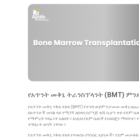
የአጥንት መቅኒ ትራንስፕላንት (BMT) ምን
የአጥንት መቅኒ ንቅለ ተከላ (BMT) የተጎዳ ወይም የታመመ መቅኒ በ
በአጥንቶች መሃል ላይ የሚገኝ ለስላሳ ስፖንጅ ቲሹ ሲሆን ቀይ የደም 
የማምረት ሃላፊነት አለበት። እነዚህ የደም ሴሎች የኦክስጂን ማጓጓዣ፣ 
ተግባራት ወሳኝ ናቸው።
የአጥንት መቅኒ ንቅለ ተከላ የተወሰኑ የካንሰር አይነቶች፣ የደም መታወ