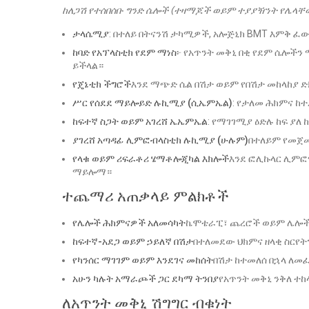
ከለጋሽ የተሰበሰቡ ግንድ ሴሎች (ተዛማጆች ወይም ተያያዥነት የሌላቸ
ታላሴሚያ
: በተለይ በትናንሽ ታካሚዎች, አሎጅኒክ BMT እምቅ ፈ
ከባድ የአፕላስቲክ የደም ማነስ
፦ የአጥንት መቅኒ በቂ የደም ሴሎችን
ይችላል።
የጄኔቲክ ችግሮች
እንደ ማጭድ ሴል በሽታ ወይም የበሽታ መከላከያ 
ሥር የሰደደ ማይሎይድ ሉኪሚያ (ሲኤምኤል)
: የታለመ ሕክምና ከ
ከፍተኛ ስጋት ወይም አገረሸ ኤኤምኤል
: የማገገሚያ ዕድሉ ከፍ ያለ
ያገረሸ አጣዳፊ ሊምፎብላስቲክ ሉኪሚያ (ሁሉም)
በተለይም የመጀ
የላቁ ወይም ሪፍራቶሪ ሄማቶሎጂካል እክሎች
እንደ ፎሊኩላር ሊምፎማ
ማይሎማ።
ተጨማሪ አጠቃላይ ምልክቶች
የሌሎች ሕክምናዎች አለመሳካት
ኬሞቴራፒ፣ ጨረሮች ወይም ሌሎች
ከፍተኛ-አደጋ ወይም ኃይለኛ በሽታ
በተለመደው ህክምና ዘላቂ ስርየ
የካንሰር ማገገም ወይም እንደገና መከሰት
በሽታ ከተመለሰ በኋላ ለ
አሁን ካሉት አማራጮች ጋር ደካማ ትንበያ
የአጥንት መቅኒ ንቅለ ተከ
ለአጥንት መቅኒ ሽግግር ብቁነት