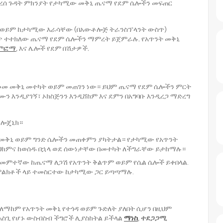
በደረሰ ጉዳት ምክንያት የታካሚው መቅኒ ጤናማ የደም ሴሎችን መፍጠር
ሽ ወይም ከታካሚው እራሳቸው (በአውቶሎጅ ትራንስፕላንት ውስጥ)
ስጥ ተተክለው ጤናማ የደም ሴሎችን ማምረት ይጀምራሉ. የአጥንት መቅኒ
ምፎማ
, እና ሌሎች የደም በሽታዎች.
ታመመ መቅኒ መተካት ወይም መጠገን ነው። ይህም ጤናማ የደም ሴሎችን ምርት
ን እንዲያገኝ፣ ኦክስጅንን እንዲሸከም እና ደምን በአግባቡ እንዲረጋ ማድረግ
ልሎጄኒክ።
 መቅኒ ወይም ግንድ ሴሎችን መጠቀምን ያካትታል። የታካሚው የአጥንት
 ህክምና ከወሰዱ በኋላ ወደ ሰውነታቸው በመተካት ለችግራቸው ይታከማሉ።
ት ህመምተኛው ከጤናማ ለጋሽ የአጥንት ቅልጥም ወይም የሴል ሴሎች ይቀበላል.
ክ ምልክቶች ላይ ተመስርተው ከታካሚው ጋር ይጣጣማሉ.
 ለማከም የአጥንት መቅኒ የተጎዳ ወይም ጉድለት ያለበት ሲሆን በዚህም
አስጊ የሆኑ ውስብስብ ችግሮች ሊያስከትል ይችላል
ማነስ
,
ተደጋጋሚ