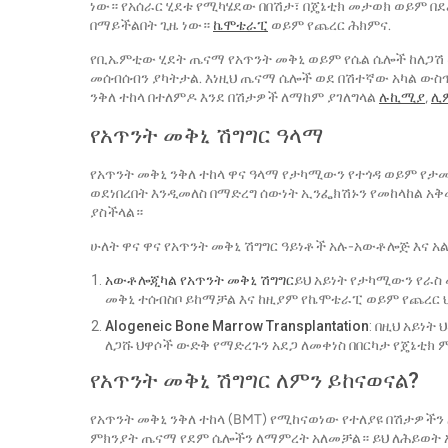
ነው። የአሰራር ሂደቱ የሚካሄደው በበሽታ፣ በጄኔቲክ መታወክ ወይም 
በማይችልበት ጊዜ ነው።
ኬሞቴራፒ
ወይም የጨረር ሕክምና.
የቢኤምቲው ሂደት ጤናማ የአጥንት መቅኒ ወይም የሴል ሴሎች ከለጋ
መሰብሰብን ያካትታል. እነዚህ ጤናማ ሴሎች ወደ በሽተኛው አካል ው
ንቅለ ተከላ በተለምዶ እንደ በሽታዎች ለማከም ያገለግላል
ሉኪሚያ
,
ሊ
የአጥንት መቅኒ ሽግግር ዓላማ
የአጥንት መቅኒ ንቅለ ተከላ ዋና ዓላማ የታካሚውን የተጎዳ ወይም የ
ወደነበረበት እንዲመለስ በማድረግ ሰውነት ኢንፌክሽኑን የመከላከል አቅሙ
ያስችላል።
ሁለት ዋና ዋና የአጥንት መቅኒ ሽግግር ዓይነቶች አሉ-አውቶሎጅ እና አ
አውቶሎጂካል የአጥንት መቅኒ ሽግግር
ይህ አይነት የታካሚውን የራስ
መቅኒ ተሰብስቦ ይከማቻል እና ከዚያም የኬሞቴራፒ ወይም የጨረር
Alogeneic Bone Marrow Transplantation
: በዚህ አይነ
ለጋሹ ህዋሶች ውድቅ የማድረጉን አደጋ ለመቀነስ በበርካታ የጄኔቲ
የአጥንት መቅኒ ሽግግር ለምን ይከናወናል?
የአጥንት መቅኒ ንቅለ ተከላ (BMT) የሚከናወነው የተለያዩ በሽታዎችን
ምክንያት ጤናማ የደም ሴሎችን ለማምረት አለመቻል። ይህ ለሕይወት 