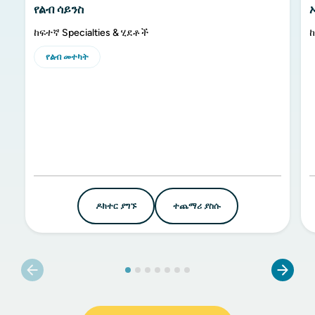
የልብ ሳይንስ
ከፍተኛ Specialties & ሂደቶች
ከ
የልብ መተካት
ዶክተር ያግኙ
ተጨማሪ ያስሱ