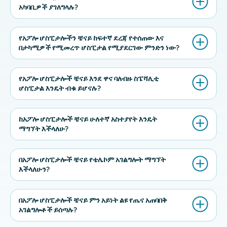
አካባቢዎች ያገለግላሉ?
የአፖሎ ሆስፒታሎችን ቼናይ ከፍተኛ ደረጃ የተሰጠው እና
በታካሚዎች የሚመረጥ ሆስፒታል የሚያደርገው ምንድን ነው?
የአፖሎ ሆስፒታሎች ቼናይ እንደ ዋና ባለብዙ ስፔሻሊቲ
ሆስፒታል እንዴት ብቁ ይሆናሉ?
ከአፖሎ ሆስፒታሎች ቼናይ ሁለተኛ አስተያየት እንዴት
ማግኘት እችላለሁ?
በአፖሎ ሆስፒታሎች ቼናይ የቴሌኮም አገልግሎት ማግኘት
እችላለሁን?
በአፖሎ ሆስፒታሎች ቼናይ ምን አይነት ልዩ የጤና አጠባበቅ
አገልግሎቶች ይሰጣሉ?