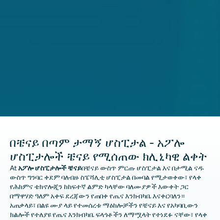
በቼናይ በጣም ታማኝ ሆስፒታል - አፖሎ
ሆስፒታሎች ቼናይ የሚሰጠው ክሊኒካዊ ልቀት
At
አፖሎ ሆስፒታሎች ቼናይ
በቼናይ ውስጥ ምርጡ ሆስፒታል እና በታሚል ናዱ
ውስጥ ግንባር ቀደም ባለብዙ ስፔሻሊቲ ሆስፒታል በመባል የሚታወቀው፣ የላቀ
የሕክምና ቴክኖሎጂን ከከፍተኛ ልምድ ካላቸው ባለሙያዎች እውቀት ጋር
በማዋሃድ ዓለም አቀፍ ደረጃውን የጠበቀ የጤና እንክብካቤ እናቀርባለን።
አጠቃላይ፣ በልዩ ሙያ ላይ የተመሰረቱ ማዕከሎቻችን የቼናይ እና የአካባቢውን
ክልሎች የተለያዩ የጤና እንክብካቤ ፍላጎቶችን ለማሟላት የተነደፉ ናቸው፣ የላቀ