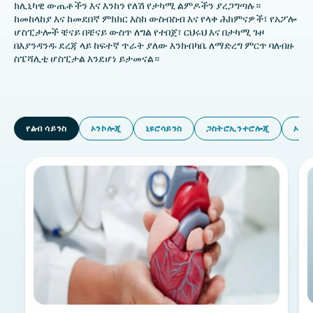
ክሊኒካዊ ውጤቶችን እና እንከን የለሽ የታካሚ ልምዶችን ያረጋግጣሉ።
ከመከላከያ እና ከመደበኛ ምክክር እስከ ውስብስብ እና የላቀ ሕክምናዎች፣ የአፖሎ
ሆስፒታሎች ቼናይ በቼናይ ውስጥ ለግል የተበጀ፣ ርህሩህ እና በታካሚ ጉዞ
በእያንዳንዱ ደረጃ ላይ ከፍተኛ ጥራት ያለው እንክብካቤ ለማድረግ ምርጥ ባለብዙ
ስፔሻሊቲ ሆስፒታል እንደሆነ ይታመናል።
የልብ ሳይንስ
ኦንኮሎጂ
ኒዩሮሳይንስ
ጋስትሮኢንተሮሎጂ
ኦርቶ