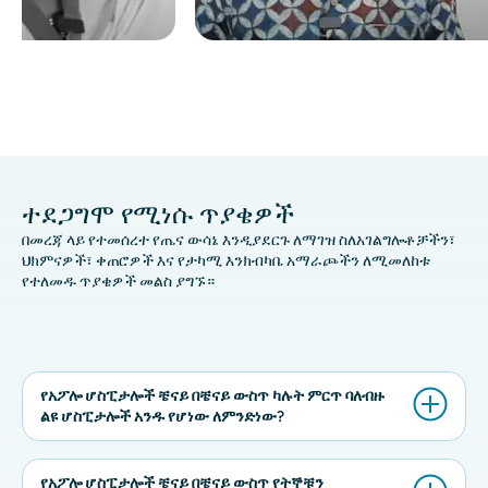
ተደጋግሞ የሚነሱ ጥያቄዎች
በመረጃ ላይ የተመሰረተ የጤና ውሳኔ እንዲያደርጉ ለማገዝ ስለአገልግሎቶቻችን፣
ህክምናዎች፣ ቀጠሮዎች እና የታካሚ እንክብካቤ አማራጮችን ለሚመለከቱ
የተለመዱ ጥያቄዎች መልስ ያግኙ።
የአፖሎ ሆስፒታሎች ቼናይ በቼናይ ውስጥ ካሉት ምርጥ ባለብዙ
ልዩ ሆስፒታሎች አንዱ የሆነው ለምንድነው?
የአፖሎ ሆስፒታሎች ቼናይ በቼናይ ውስጥ የትኞቹን