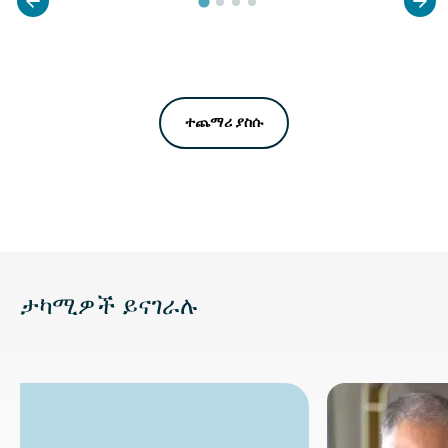
ተጨማሪ ያስሱ
ታካሚዎች ይናገራሉ