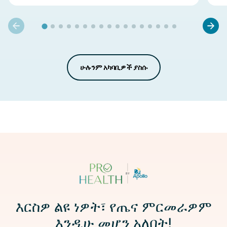
ሁሉንም አካባቢዎች ያስሱ
ምስል
እርስዎ ልዩ ነዎት፣ የጤና ምርመራዎም
እንዲሁ መሆን አለበት!