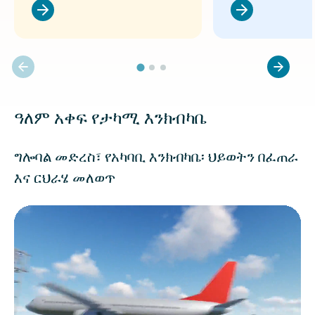
ዓለም አቀፍ የታካሚ እንክብካቤ
ግሎባል መድረስ፣ የአካባቢ እንክብካቤ፡ ህይወትን በፈጠራ
እና ርህራሄ መለወጥ
የቪዲዮ ፋይል