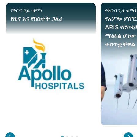
የቅርብ ጊዜ ዝማኔ
የቅርብ ጊዜ ዝማ
የዜና እና የክስተት ጋለሪ
የአፖሎ ሆስፒ
ARIS የሮቦቲ
ማዕከል ሆነው
ተሰጥቷቸዋል