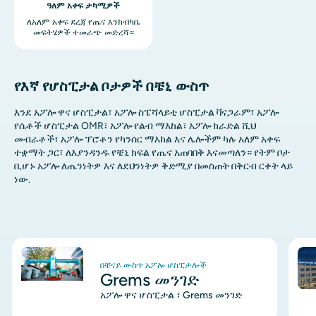
ዓለም አቀፍ ታካሚዎች
ለአለም አቀፍ ደረጃ የጤና እንክብካቤ
መፍትሄዎች ተመራጭ መድረሻ።
የእኛ የሆስፒታል ቦታዎች በቼኒ ውስጥ
እንደ አፖሎ ዋና ሆስፒታል፣ አፖሎ ስፔሻላይቲ ሆስፒታል ቫናጋራም፣ አፖሎ
የሴቶች ሆስፒታል OMR፣ አፖሎ የልብ ማእከል፣ አፖሎ ክራድል ሺህ
መብራቶች፣ አፖሎ ፕሮቶን የካንሰር ማእከል እና ሌሎችም ካሉ አለም አቀፍ
ተቋማት ጋር፣ ለእያንዳንዱ የቼኒ ክፍል የጤና አጠባበቅ እናመጣለን። የትም ቦታ
ቢሆኑ አፖሎ ለጤንነትዎ እና ለደህንነትዎ ቅድሚያ በመስጠት በቅርብ ርቀት ላይ
ነው.
ምስል
ምስ
በቼናይ ውስጥ አፖሎ ሆስፒታሎች
Grems መንገድ
አፖሎ ዋና ሆስፒታል ፣ Grems መንገድ