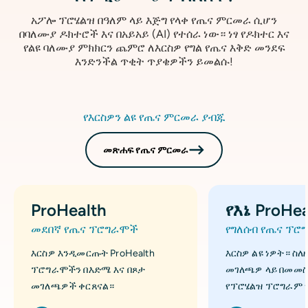
አፖሎ ፕሮሄልዝ በዓለም ላይ እጅግ የላቀ የጤና ምርመራ ሲሆን
በባለሙያ ዶክተሮች እና በአይአይ (AI) የተሰራ ነው። ነፃ የዶክተር እና
የልዩ ባለሙያ ምክክርን ጨምሮ ለእርስዎ የግል የጤና እቅድ መንደፍ
እንድንችል ጥቂት ጥያቄዎችን ይመልሱ!
የእርስዎን ልዩ የጤና ምርመራ ያብጁ
መጽሐፍ የጤና ምርመራ
ProHealth
የእኔ ProHea
መደበኛ የጤና ፕሮግራሞች
የግለሰብ የጤና ፕሮ
እርስዎ እንዲመርጡት ProHealth
እርስዎ ልዩ ነዎት። ስለ
ፕሮግራሞችን በእድሜ እና በጾታ
መገለጫዎ ላይ በመመስ
መገለጫዎች ቀርጸናል።
የፕሮሄልዝ ፕሮግራም 