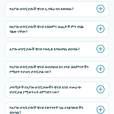
የአፖሎ ሆስፒታሎች ቼናይ ኢንሹራንስ ይቀበላሉ?
በአፖሎ ሆስፒታሎች ቼናይ የሕክምና ወጪዎች ምን ያህል
ግልጽ ናቸው?
አፖሎ ሆስፒታሎች ቼናይ የወሊድ እንክብካቤ ይሰጣሉ?
የአፖሎ ሆስፒታሎች ቼናይ ውስብስብ እና የላቀ ሕክምናዎችን
የሚሰጥ የታመነ ሆስፒታል ነው?
ታካሚዎች የአፖሎ ሆስፒታሎችን ቼናይ እንደ ተመራጭ
ሆስፒታል የሚቆጥሩት ለምንድን ነው?
የአፖሎ ሆስፒታሎች ቼናይ የድንገተኛ ጊዜ አገልግሎቶችን
ይሰጣሉ?