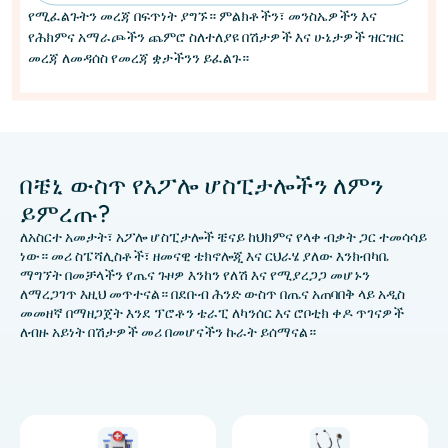
የሚፈልጉትን መረጃ በፍጥነት ያግኙ። ምልክቶችን፣ መንስኤዎችን እና
የሕክምና አማራጮችን ጨምሮ ስለተለያዩ በሽታዎች እና ሁኔታዎች ዝርዝር
መረጃ ለመዳሰስ የመረጃ ቋታችንን ይፈልጉ።
በቼኒ ውስጥ የአፖሎ ሆስፒታሎችን ለምን
ይምረጡ?
ለአስርተ አመታት፣ አፖሎ ሆስፒታሎች ቼናይ ከህክምና የላቀ ብቃት ጋር ተመሳሳይ
ነው። መሪ ስፔሻሊስቶች፣ ዘመናዊ ቴክኖሎጂ እና ርህራሄ ያለው እንክብካቤ
ማግኘት በመቻላችን የጤና ጉዞዎ እንከን የለሽ እና የሚያረጋጋ መሆኑን
ለማረጋገጥ እዚህ መጥተናል። በደቡብ ሕንድ ውስጥ በጤና አጠባበቅ ላይ አዲስ
መመዘኛ በማዘጋጀት እንደ ፕሮቶን ቴራፒ ለካንሰር እና ሮቦቲክ ቀዶ ጥገናዎች
ለብዙ አይነት በሽታዎች መሪ በመሆናችን ኩራት ይሰማናል።
ምስል
ምስል