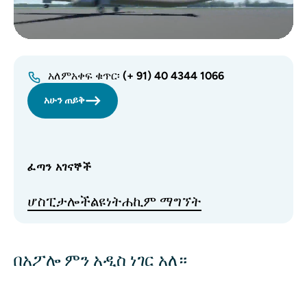
አለምአቀፍ ቁጥር፡
(+ 91) 40 4344 1066
አሁን ጠይቅ
ፈጣን አገናኞች
ሆስፒታሎች
ልዩነት
ሐኪም ማግኘት
በአፖሎ ምን አዲስ ነገር አለ።