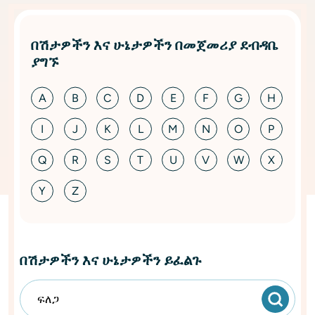
በሽታዎችን እና ሁኔታዎችን በመጀመሪያ ደብዳቤ
ያግኙ
A
B
C
D
E
F
G
H
I
J
K
L
M
N
O
P
Q
R
S
T
U
V
W
X
Y
Z
በሽታዎችን እና ሁኔታዎችን ይፈልጉ