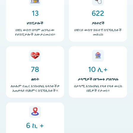
13
622
ሆስፒታሎች
ዶክተሮች
በቼኒ ውስጥ በጣም ጠንካራው
በቼናይ ውስጥ ከፍተኛ ስፔሻሊስቶች
የሆስፒታሎች አውታረመረብ።
መድረስ
ምስል
ምስል
78
10 ሊ+
ልዩነት
ታካሚዎች በየዓመቱ ያገለግላሉ
ለሁሉም የጤና እንክብካቤ ፍላጎቶችዎ
በታካሚ እንክብካቤ የላቀ የላቀ ውርስ
አጠቃላይ የህክምና ስፔሻሊስቶች።
በሺዎች የታመነ።
ምስል
6 ኪ +