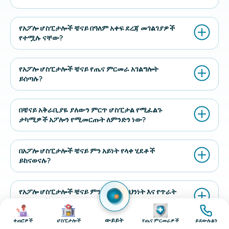
የአፖሎ ሆስፒታሎች ቼናይ በዓለም አቀፍ ደረጃ መገልገያዎች
የተሟሉ ናቸው?
የአፖሎ ሆስፒታሎች ቼናይ የጤና ምርመራ አገልግሎት
ይሰጣሉ?
በቼናይ አቅራቢያዬ ያለውን ምርጥ ሆስፒታል የሚፈልጉ
ታካሚዎች አፖሎን የሚመርጡት ለምንድን ነው?
በአፖሎ ሆስፒታሎች ቼናይ ምን አይነት የላቀ ሂደቶች
ይከናወናሉ?
የአፖሎ ሆስፒታሎች ቼናይ ምን አይነት የደህንነት እና የጥራት
ፕሮቶኮሎችን ይከተላሉ?
ምስል
ምስል
ምስል
ምስል
ውይይት
ቀጠሮዎች
ሆስፒታሎች
የጤና ምርመራዎች
ይደውሉልን