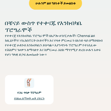
ሁሉንም ልዩ ዓይነቶች ይመልከቱ
በቼናይ ውስጥ የተቀናጁ የእንክብካቤ
ፕሮግራሞች
የተቀናጀ የእንክብካቤ ፕሮግራሞች በአፖሎ ሆስፒታሎች፣ Chennai ልዩ
ክሊኒኮችን፣ የኤክስፐርት ቡድኖችን እና የላቀ ምርመራን በአንድ ላይ በማሰባሰብ
የተቀናጀ ሁለገብ እንክብካቤን ይሰጣል። እያንዳንዱ ፕሮግራም የተነደፈው
የሕክምና ጉዞዎን ለማሳለጥ እና ከምርመራ እስከ ማገገሚያ ድረስ ሁሉን አቀፍ
የሆነ ግላዊ ድጋፍ ለመስጠት ነው።
ምስል
የጋራ ጥበቃ ፕሮግራም
የበለጠ ለማወቅ ጠቅ ያድርጉ