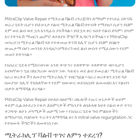
MitraClip Valve Repair የሚትራል ቫልቭ ሪጉሪጅሽን ለማከም የተነደፈ በትንሹ
ወራሪ ሂደት ሲሆን ይህ ሁኔታ የልብ ሚትራል ቫልቭ በጥብቅ የማይዘጋ ሲሆን ይህም
ደም ወደ ልብ ወደ ኋላ እንዲፈስ ያስችላል። ይህ ኋላ ቀር ፍሰት የልብ ድካም፣ ድካም
እና የትንፋሽ ማጠርን ጨምሮ ለተለያዩ ችግሮች ሊዳርግ ይችላል። የ MitraClip
መሳሪያ በ ሚትራል ቫልቭ ላይ የተቀመጠ ትንሽ ክሊፕ ሲሆን ይህም ይበልጥ
ውጤታማ በሆነ መንገድ እንዲዘጋ በማድረግ ወደ ልብ ውስጥ የሚፈሰውን የደም
መጠን ይቀንሳል።
የአሰራር ሂደቱ የሚከናወነው አንድ ቀጭንና ተለዋዋጭ ተለዋዋጭ ቱቦ ሲሆን
አብዛኛውን ጊዜ በከርካሪው ውስጥ ነው. ካቴቴሩ ወደ ልብ ይመራል፣ ሚትራል ቫልቭ
በራሪ ወረቀቶችን ለመያዝ ሚትራክሊፕ ተዘርግቷል። በራሪ ወረቀቱን አንድ ላይ
በመያዝ፣ ክሊፑ ትክክለኛውን የደም ዝውውር ወደነበረበት ለመመለስ እና የልብን
ብቃት ለማሻሻል ይረዳል።
MitraClip Valve Repair በተለይ በዕድሜ፣ በሌሎች የጤና ሁኔታዎች ወይም
ቀደም ሲል በተደረጉ የቀዶ ሕክምናዎች ምክንያት ለባሕላዊ ክፍት የልብ ቀዶ ጥገና
ተጋላጭ ለሆኑ ታካሚዎች ጠቃሚ ነው። የአሰራር ሂደቱ ግብ ምልክቶችን
ለማስታገስ, የህይወት ጥራትን ለማሻሻል እና ከ mitral valve regurgitation ጋር
የተዛመዱ ችግሮችን ለመቀነስ ነው.
ሚትራክሊፕ ቫልቭ ጥገና ለምን ተደረገ?