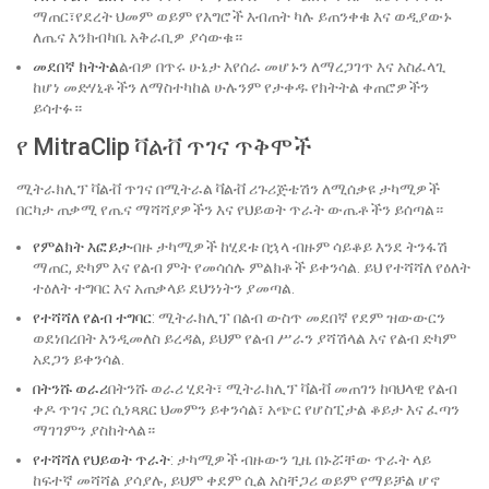
ማጠር፣የደረት ህመም ወይም የእግሮች እብጠት ካሉ ይጠንቀቁ እና ወዲያውኑ
ለጤና እንክብካቤ አቅራቢዎ ያሳውቁ።
መደበኛ ክትትል
ልብዎ በጥሩ ሁኔታ እየሰራ መሆኑን ለማረጋገጥ እና አስፈላጊ
ከሆነ መድሃኒቶችን ለማስተካከል ሁሉንም የታቀዱ የክትትል ቀጠሮዎችን
ይሳተፉ።
የ MitraClip ቫልቭ ጥገና ጥቅሞች
ሚትራክሊፕ ቫልቭ ጥገና በሚትራል ቫልቭ ሪጉሪጅቴሽን ለሚሰቃዩ ታካሚዎች
በርካታ ጠቃሚ የጤና ማሻሻያዎችን እና የህይወት ጥራት ውጤቶችን ይሰጣል።
የምልክት እፎይታ
ብዙ ታካሚዎች ከሂደቱ በኋላ ብዙም ሳይቆይ እንደ ትንፋሽ
ማጠር, ድካም እና የልብ ምት የመሳሰሉ ምልክቶች ይቀንሳል. ይህ የተሻሻለ የዕለት
ተዕለት ተግባር እና አጠቃላይ ደህንነትን ያመጣል.
የተሻሻለ የልብ ተግባር
: ሚትራክሊፕ በልብ ውስጥ መደበኛ የደም ዝውውርን
ወደነበረበት እንዲመለስ ይረዳል, ይህም የልብ ሥራን ያሻሽላል እና የልብ ድካም
አደጋን ይቀንሳል.
በትንሹ ወራሪ
በትንሹ ወራሪ ሂደት፣ ሚትራክሊፕ ቫልቭ መጠገን ከባህላዊ የልብ
ቀዶ ጥገና ጋር ሲነጻጸር ህመምን ይቀንሳል፣ አጭር የሆስፒታል ቆይታ እና ፈጣን
ማገገምን ያስከትላል።
የተሻሻለ የህይወት ጥራት
: ታካሚዎች ብዙውን ጊዜ በኑሯቸው ጥራት ላይ
ከፍተኛ መሻሻል ያሳያሉ, ይህም ቀደም ሲል አስቸጋሪ ወይም የማይቻል ሆኖ