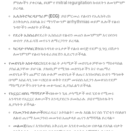
ምስሎችን ያቀርባል, ይህም የ mitral regurgitation ክብደትን ለመገምገም
ይረዳል.
ኤሌክትሮካርዲዮግራም (ECG)
: ይህ ምርመራ የልብን የኤሌክትሪክ
እንቅስቃሴ ይለካል እና ማንኛውንም arrhythmias ወይም ሌሎች የልብ
ጉዳዮችን መለየት ይችላል.
የደረት ኤክስሬይ
የደረት ኤክስሬይ የልብን መጠን ለመገምገም እና በሳንባ
ውስጥ ያለ ፈሳሽ መኖሩን ለማረጋገጥ ይረዳል.
ካርዲዮ የካካቢሽን
በአንዳንድ ሁኔታዎች የልብ ወሳጅ የደም ቧንቧ በሽታን
ለመገምገም የልብ ካቴቴራይዜሽን ሊደረግ ይችላል.
የመድሃኒት አስተዳደር
ከሂደቱ በፊት ታካሚዎች መድሃኒቶቻቸውን ማስተካከል
ያስፈልጋቸው ይሆናል. ያለሀኪም የሚገዙ መድሃኒቶችን እና ተጨማሪ
መድሃኒቶችን ጨምሮ ስለ ሁሉም መድሃኒቶች ለጤና እንክብካቤ ቡድን ማሳወቅ
በጣም አስፈላጊ ነው። በሂደቱ ወቅት የደም መፍሰስ አደጋን ለመቀነስ የደም
ማከሚያዎችን በጥንቃቄ መቆጣጠር ሊያስፈልግ ይችላል.
የአኗኗር ዘይቤ ማሻሻያዎች
ብዙውን ጊዜ ታካሚዎች ወደ ሂደቱ የሚመሩ
አንዳንድ የአኗኗር ለውጦችን እንዲያደርጉ ይመከራሉ. ይህ የሚከተሉትን
ሊያካትት ይችላል-
የአመጋገብ ለውጦች
በፍራፍሬ፣ አትክልት፣ ሙሉ እህል እና ስስ ፕሮቲን የበለፀገ
ለልብ ጤናማ አመጋገብ መመገብ አጠቃላይ ጤናን ለማሻሻል ይረዳል።
መልመጃ
በጤና እንክብካቤ አቅራቢው እንደተመከረው በቀላል የአካል ብቃት