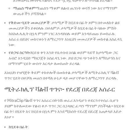
እንቅስቃሴ መሳተፍ የልብና የደም ቧንቧ ብቃትን ለማሻሻል ይረዳል።
ማጨስ ማቆም
ማጨስን ማቆም ለልብ ጤንነት ወሳኝ ነው እና የማገገም
ውጤቶችን ያሻሽላል።
የቅድመ-ሂደት መመሪያዎች
: ታካሚዎች ከሂደቱ በፊት ጾምን በተመለከተ ልዩ
መመሪያዎችን ይቀበላሉ. በተለምዶ ታካሚዎች ከሂደቱ በፊት ባለው ምሽት
ከእኩለ ሌሊት በኋላ ምንም ነገር እንዳይበሉ ወይም እንዳይጠጡ ይመከራሉ.
አሰራሩ በደህና መከናወኑን ለማረጋገጥ እነዚህን መመሪያዎች መከተል አስፈላጊ
ነው.
የድጋፍ ስርዓት
በሂደቱ ቀን አንድ የቤተሰብ አባል ወይም ጓደኛ ከታካሚው ጋር
አብሮ እንዲሄድ ማዘጋጀት አስፈላጊ ነው. ይህ ድጋፍ ጭንቀትን ለማስታገስ እና
በማገገም ሂደት ውስጥ እርዳታ ለመስጠት ይረዳል.
እነዚህን የዝግጅት ቅደም ተከተሎች በመከተል ታካሚዎች ለሚትራክሊፕ ቫልቭ
ጥገና ሂደት በተቻለ መጠን በተሻለ ሁኔታ ላይ መሆናቸውን ለማረጋገጥ ይረዳሉ.
ሚትራክሊፕ ቫልቭ ጥገና፡- የደረጃ በደረጃ አሰራር
የ MitraClip ቫልቭ ጥገና አሰራር በትንሹ ወራሪ እንዲሆን ተደርጎ የተሰራ ሲሆን
ይህም ከተለመደው የልብ ቀዶ ጥገና ጋር ሲነጻጸር ፈጣን ማገገም ያስችላል። ከሂደቱ
በፊት፣ በሂደት እና ከሂደቱ በኋላ ምን እንደሚከሰት የደረጃ በደረጃ አጠቃላይ እይታ
እነሆ።
ከሂደቱ በፊት
: