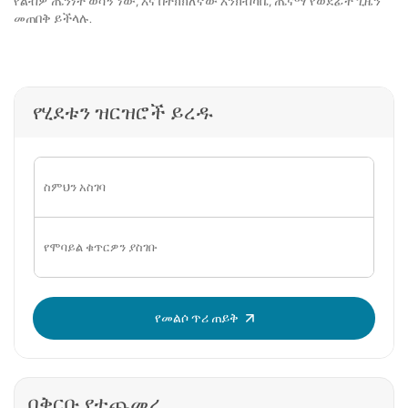
የልብዎ ጤንነት ወሳኝ ነው, እና በትክክለኛው እንክብካቤ, ጤናማ የወደፊት ጊዜን
መጠበቅ ይችላሉ.
የሂደቱን ዝርዝሮች ይረዱ
OTP አስገባ፡
የመልሶ ጥሪ ጠይቅ
በቅርቡ የተጨመረ