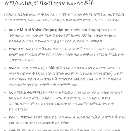
ለሚትራክሊፕ ቫልቭ ጥገና አመላካቾች
በርካታ ክሊኒካዊ ሁኔታዎች እና የፈተና ግኝቶች አንድ ታካሚ ለሚትራክሊፕ ቫልቭ
ጥገና ተስማሚ እጩ መሆኑን ያመለክታሉ። እነዚህም የሚከተሉትን ያካትታሉ:
ከባድ የ Mitral Valve Regurgitation
በ echocardiographic ምዘና
በተገለጸው መሠረት ታካሚዎች በተለይም ከመካከለኛ እስከ ከባድ ተብለው
የተከፋፈሉ ከፍተኛ የመልሶ ማቋቋም ደረጃ ሊኖራቸው ይገባል።
ምልክታዊ ሕመምተኞች
አብዛኛውን ጊዜ እጩዎች እንደ የትንፋሽ ማጠር፣
ድካም ወይም የልብ ምት ያሉ የዕለት ተዕለት ሕይወታቸውን የሚነኩ ምልክቶች
ያጋጥማቸዋል።
ከፍተኛ የቀዶ ጥገና አደጋ
የ MitraClip አሰራር በተለይ እንደ እድሜ መግፋት፣
ተጓዳኝ በሽታዎች (እንደ የስኳር በሽታ ወይም ሥር የሰደደ የሳንባ በሽታ) ወይም
ቀደም ባሉት የልብ ቀዶ ጥገናዎች ምክንያት ለባህላዊ የልብ ቀዶ ጥገና ከፍተኛ
ተጋላጭነት ላላቸው ታካሚዎች ተስማሚ ነው።
አናቶሚካል ተስማሚነት
የ ሚትራል ቫልቭ እና በዙሪያው ያለው የልብ የሰውነት
አካል አወቃቀር ለሚትራክሊፕ መሣሪያ ተስማሚ መሆን አለበት። ይህ
ኢኮካርዲዮግራም እና አንዳንድ ጊዜ ሲቲ ስካንን ጨምሮ በምስል ጥናቶች
ይገመገማል።
የልብ ተግባር
ጉልህ የሆነ እክል የሂደቱን ውጤት ሊጎዳ ስለሚችል ታካሚዎች የግራ
ventricular ተግባርን መጠበቅ አለባቸው።
የታካሚ ምርጫ
በአንዳንድ ሁኔታዎች ህመምተኞች ከባህላዊ ቀዶ ጥገና ይልቅ