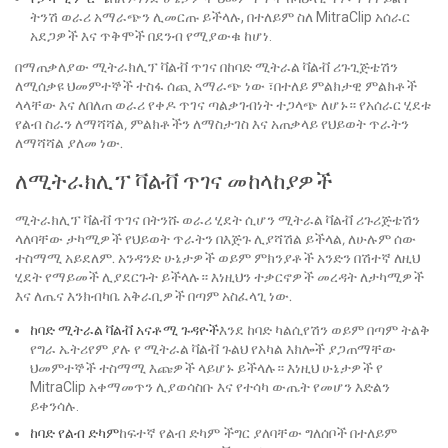
ትንሽ ወራሪ አማራጭን ሊመርጡ ይችላሉ, በተለይም ስለ MitraClip አሰራር
አደጋዎች እና ጥቅሞች በደንብ የሚያውቁ ከሆነ.
በማጠቃለያው ሚትራክሊፕ ቫልቭ ጥገና በከባድ ሚትራል ቫልቭ ሪጉጊጅቴሽን
ለሚሰቃዩ ህመምተኞች ተስፋ ሰጪ አማራጭ ነው ፣በተለይ ምልክታዊ ምልክቶች
ላላቸው እና ለበለጠ ወራሪ የቀዶ ጥገና ጣልቃገብነት ተጋላጭ ለሆኑ። የአሰራር ሂደቱ
የልብ ስራን ለማሻሻል, ምልክቶችን ለማስታገስ እና አጠቃላይ የህይወት ጥራትን
ለማሻሻል ያለመ ነው.
ለሚትራክሊፕ ቫልቭ ጥገና መከላከያዎች
ሚትራክሊፕ ቫልቭ ጥገና በትንሹ ወራሪ ሂደት ሲሆን ሚትራል ቫልቭ ሪጉሪጅቴሽን
ላለባቸው ታካሚዎች የህይወት ጥራትን በእጅጉ ሊያሻሽል ይችላል, ለሁሉም ሰው
ተስማሚ አይደለም. አንዳንድ ሁኔታዎች ወይም ምክንያቶች አንድን በሽተኛ ለዚህ
ሂደት የማይመች ሊያደርጉት ይችላሉ። እነዚህን ተቃርኖዎች መረዳት ለታካሚዎች
እና ለጤና እንክብካቤ አቅራቢዎች በጣም አስፈላጊ ነው.
ከባድ ሚትራል ቫልቭ አናቶሚ ጉዳዮች
እንደ ከባድ ካልሲየሽን ወይም በጣም ትልቅ
የግራ ኤትሪየም ያሉ የ ሚትራል ቫልቭ ጉልህ የአካል እክሎች ያጋጠማቸው
ህመምተኞች ተስማሚ እጩዎች ላይሆኑ ይችላሉ። እነዚህ ሁኔታዎች የ
MitraClip አቀማመጥን ሊያወሳስቡ እና የተሳካ ውጤት የመሆን እድልን
ይቀንሳሉ.
ከባድ የልብ ድካም
ከፍተኛ የልብ ድካም ችግር ያለባቸው ግለሰቦች በተለይም