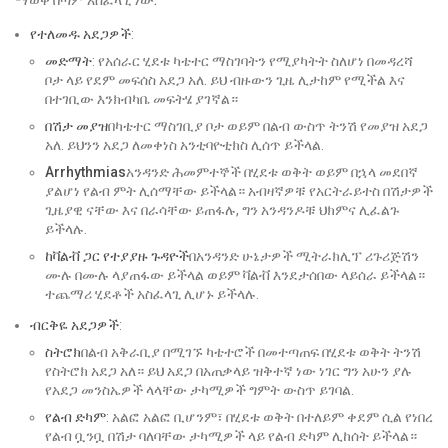
ማወቅ በጣም አስፈላጊ ነው.
የተለመዱ አደጋዎች
:
መድማት
: የአሰራር ሂደቱ ካቴተር ማስገባትን የሚያካትት ስለሆነ በመዳረሻ
ቦታ ላይ የደም መፍሰስ አደጋ አለ. ይህ ብዙውን ጊዜ ሊታከም የሚችል እና
በተገቢው እንክብካቤ መፍትሄ ያገኛል።
በሽታ መያዝ
በካቴተር ማስገቢያ ቦታ ወይም በልብ ውስጥ ትንሽ የመያዝ አደጋ
አለ. ይህንን አደጋ ለመቀነስ አንቲባዮቲክስ ሊሰጥ ይችላል.
Arrhythmias
አንዳንድ ሕመምተኞች በሂደቱ ወቅት ወይም በኋላ መደበኛ
ያልሆነ የልብ ምት ሊሰማቸው ይችላል። አብዛኛዎቹ የአርትራይተስ በሽታዎች
ጊዜያዊ ናቸው እና በራሳቸው ይጠፋሉ, ግን አንዳንዶቹ ህክምና ሊፈልጉ
ይችላሉ.
ከቫልቭ ጋር የተያያዙ ጉዳዮች
በአንዳንድ ሁኔታዎች ሚትራክሊፕ ሪጉሪጅሽን
ሙሉ በሙሉ ላያጠፋው ይችላል ወይም ቫልቭ እንደታሰበው ላይሰራ ይችላል።
ተጨማሪ ሂደቶች አስፈላጊ ሊሆኑ ይችላሉ.
ብርቅዬ አደጋዎች
:
ስትሮክ
በልብ አቅራቢያ በሚገኙ ካቴተሮች በመተጣጠፍ በሂደቱ ወቅት ትንሽ
የስትሮክ አደጋ አለ። ይህ አደጋ በአጠቃላይ ዝቅተኛ ነው ነገር ግን አሁን ያሉ
የአደጋ መንስኤዎች ላላቸው ታካሚዎች ግምት ውስጥ ይገባል.
የልብ ድካም
: አልፎ አልፎ ቢሆንም፣ በሂደቱ ወቅት በተለይም ቀደም ሲል የነበረ
የልብ ቧንቧ በሽታ ባለባቸው ታካሚዎች ላይ የልብ ድካም ሊከሰት ይችላል።