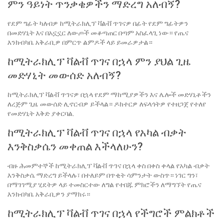
ምን ዓይነት ጥንቃቄዎችን ማድረግ አለብኝ?
የደም ግፊት ካለብዎ ከሚትራክሊፕ ቫልቭ ጥገናዎ በፊት የደም ግፊትዎን
በመድሃኒት እና በአኗኗር ለውጦች መቆጣጠር በጣም አስፈላጊ ነው። የጤና
እንክብካቤ አቅራቢዎ በምርጥ ልምዶች ላይ ይመራዎታል።
ከሚትራክሊፕ ቫልቭ ጥገና በኋላ ምን ያህል ጊዜ
መድሃኒት መውሰድ አለብኝ?
ከሚትራክሊፕ ቫልቭ ጥገናዎ በኋላ የደም ማከሚያዎችን እና ሌሎች መድሃኒቶችን
ለረጅም ጊዜ መውሰድ ሊኖርብዎ ይችላል። ዶክተርዎ ለፍላጎትዎ የተዘጋጀ የተለየ
የመድሃኒት እቅድ ያቀርባል.
ከሚትራክሊፕ ቫልቭ ጥገና በኋላ የአካል ብቃት
እንቅስቃሴን መቀጠል እችላለሁን?
ብዙ ሕመምተኞች ከሚትራክሊፕ ቫልቭ ጥገና በኋላ ቀስ በቀስ ቀላል የአካል ብቃት
እንቅስቃሴ ማድረግ ይችላሉ፣ በተለይም በጥቂት ሳምንታት ውስጥ። ነገር ግን፣
በማገገሚያ ሂደትዎ ላይ ተመስርተው ለግል የተበጁ ምክሮችን ለማግኘት የጤና
እንክብካቤ አቅራቢዎን ያማክሩ።
ከሚትራክሊፕ ቫልቭ ጥገና በኋላ የችግሮች ምልክቶች