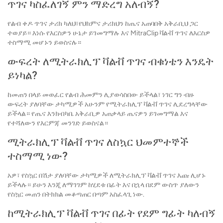
ጥገና ካስፈለገኝ ምን ማድረግ አለብኝ?
የልብ ቀዶ ጥገና ታሪክ ካለህ፣የህክምና ታሪክህን ከጤና አጠባበቅ አቅራቢህ ጋር
ተወያይ። እነሱ የእርስዎን ሁኔታ ይገመግማሉ እና MitraClip ቫልቭ ጥገና ለእርስዎ
ተስማሚ መሆኑን ይወስናሉ።
ውፍረት ለሚትራክሊፕ ቫልቭ ጥገና ብቁነቴን እንዴት
ይነካል?
ከመጠን በላይ መወፈር የልብ ሕመምን ሊያወሳስበው ይችላል፣ ነገር ግን ብዙ
ውፍረት ያለባቸው ታካሚዎች አሁንም የሚትራክሊፕ ቫልቭ ጥገና ሊደረግላቸው
ይችላል። የጤና እንክብካቤ አቅራቢዎ አጠቃላይ ጤናዎን ይገመግማል እና
የተሻለውን የእርምጃ መንገድ ይወስናል።
ሚትራክሊፕ ቫልቭ ጥገና ለስኳር ህመምተኞች
ተስማሚ ነው?
አዎ፣ የስኳር በሽታ ያለባቸው ታካሚዎች ለሚትራክሊፕ ቫልቭ ጥገና እጩ ሊሆኑ
ይችላሉ። ይሁን እንጂ ለማገገም ከሂደቱ በፊት እና በኋላ በደም ውስጥ ያለውን
የስኳር መጠን በትክክል መቆጣጠር በጣም አስፈላጊ ነው.
ከሚትራክሊፕ ቫልቭ ጥገና በፊት የደም ግፊት ካለብኝ