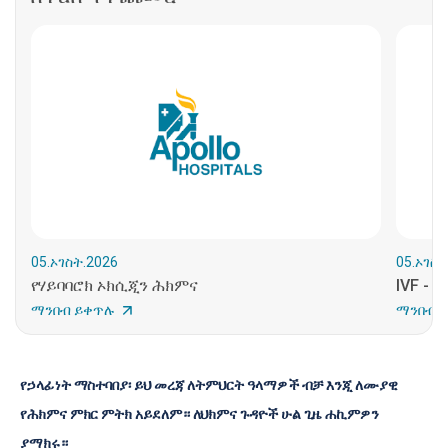
05.ኦገስት.2026
05.ኦገስት
የሃይባባሮክ ኦክሲጂን ሕክምና
IVF - 
ማንበብ ይቀጥሉ
ማንበብ 
የኃላፊነት ማስተባበያ፡ ይህ መረጃ ለትምህርት ዓላማዎች ብቻ እንጂ ለሙያዊ 
የሕክምና ምክር ምትክ አይደለም። ለህክምና ጉዳዮች ሁል ጊዜ ሐኪምዎን 
ያማክሩ።