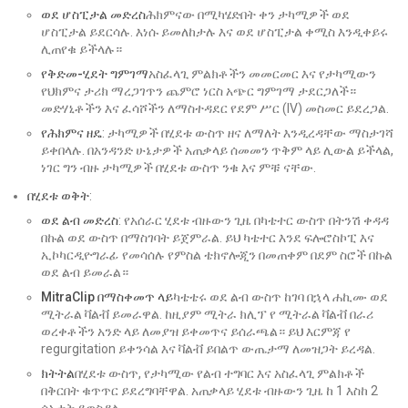
ወደ ሆስፒታል መድረስ
ሕክምናው በሚካሄድበት ቀን ታካሚዎች ወደ
ሆስፒታል ይደርሳሉ. እነሱ ይመለከታሉ እና ወደ ሆስፒታል ቀሚስ እንዲቀይሩ
ሊጠየቁ ይችላሉ።
የቅድመ-ሂደት ግምገማ
አስፈላጊ ምልክቶችን መመርመር እና የታካሚውን
የህክምና ታሪክ ማረጋገጥን ጨምሮ ነርስ አጭር ግምገማ ታደርጋለች።
መድሃኒቶችን እና ፈሳሾችን ለማስተዳደር የደም ሥር (IV) መስመር ይደረጋል.
የሕክምና ዘዴ
: ታካሚዎች በሂደቱ ውስጥ ዘና ለማለት እንዲረዳቸው ማስታገሻ
ይቀበላሉ. በአንዳንድ ሁኔታዎች አጠቃላይ ሰመመን ጥቅም ላይ ሊውል ይችላል,
ነገር ግን ብዙ ታካሚዎች በሂደቱ ውስጥ ንቁ እና ምቹ ናቸው.
በሂደቱ ወቅት
:
ወደ ልብ መድረስ
: የአሰራር ሂደቱ ብዙውን ጊዜ በካቴተር ውስጥ በትንሽ ቀዳዳ
በኩል ወደ ውስጥ በማስገባት ይጀምራል. ይህ ካቴተር እንደ ፍሎሮስኮፒ እና
ኢኮካርዲዮግራፊ የመሳሰሉ የምስል ቴክኖሎጂን በመጠቀም በደም ስሮች በኩል
ወደ ልብ ይመራል።
MitraClip በማስቀመጥ ላይ
ካቴቴሩ ወደ ልብ ውስጥ ከገባ በኋላ ሐኪሙ ወደ
ሚትራል ቫልቭ ይመራዋል. ከዚያም ሚትራ ክሊፕ የ ሚትራል ቫልቭ በራሪ
ወረቀቶችን አንድ ላይ ለመያዝ ይቀመጥና ይሰራጫል። ይህ እርምጃ የ
regurgitation ይቀንሳል እና ቫልቭ ይበልጥ ውጤታማ ለመዝጋት ይረዳል.
ክትትል
በሂደቱ ውስጥ, የታካሚው የልብ ተግባር እና አስፈላጊ ምልክቶች
በቅርበት ቁጥጥር ይደረግባቸዋል. አጠቃላይ ሂደቱ ብዙውን ጊዜ ከ 1 እስከ 2