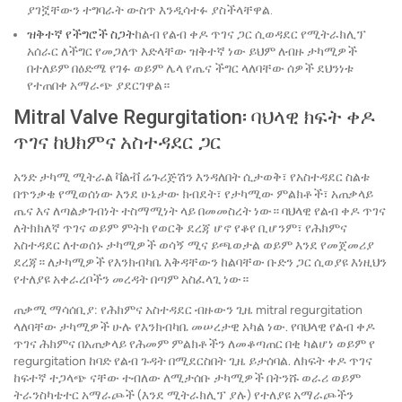
ያገኟቸውን ተግባራት ውስጥ እንዲሳተፉ ያስችላቸዋል.
ዝቅተኛ የችግሮች ስጋት
ከልብ የልብ ቀዶ ጥገና ጋር ሲወዳደር የሚትራክሊፕ
አሰራር ለችግር የመጋለጥ እድላቸው ዝቅተኛ ነው ይህም ለብዙ ታካሚዎች
በተለይም በዕድሜ የገፉ ወይም ሌላ የጤና ችግር ላለባቸው ሰዎች ደህንነቱ
የተጠበቀ አማራጭ ያደርገዋል።
Mitral Valve Regurgitation፡ ባህላዊ ክፍት ቀዶ
ጥገና ከህክምና አስተዳደር ጋር
አንድ ታካሚ ሚትራል ቫልቭ ሬጉሪጅሽን እንዳለበት ሲታወቅ፣ የአስተዳደር ስልቱ
በጥንቃቄ የሚወሰነው እንደ ሁኔታው ​​ክብደት፣ የታካሚው ምልክቶች፣ አጠቃላይ
ጤና እና ለጣልቃገብነት ተስማሚነት ላይ በመመስረት ነው። ባህላዊ የልብ ቀዶ ጥገና
ለትክክለኛ ጥገና ወይም ምትክ የወርቅ ደረጃ ሆኖ የቆየ ቢሆንም፣ የሕክምና
አስተዳደር ለተወሰኑ ታካሚዎች ወሳኝ ሚና ይጫወታል ወይም እንደ የመጀመሪያ
ደረጃ። ለታካሚዎች የእንክብካቤ እቅዳቸውን ከልባቸው ቡድን ጋር ሲወያዩ እነዚህን
የተለያዩ አቀራረቦችን መረዳት በጣም አስፈላጊ ነው።
ጠቃሚ ማሳሰቢያ: የሕክምና አስተዳደር ብዙውን ጊዜ mitral regurgitation
ላለባቸው ታካሚዎች ሁሉ የእንክብካቤ መሠረታዊ አካል ነው. የባህላዊ የልብ ቀዶ
ጥገና ሕክምና በአጠቃላይ የሕመም ምልክቶችን ለመቆጣጠር በቂ ካልሆነ ወይም የ
regurgitation ከባድ የልብ ጉዳት በሚደርስበት ጊዜ ይታሰባል. ለክፍት ቀዶ ጥገና
ከፍተኛ ተጋላጭ ናቸው ተብለው ለሚታሰቡ ታካሚዎች በትንሹ ወራሪ ወይም
ትራንስካቴተር አማራጮች (እንደ ሚትራክሊፕ ያሉ) የተለያዩ አማራጮችን