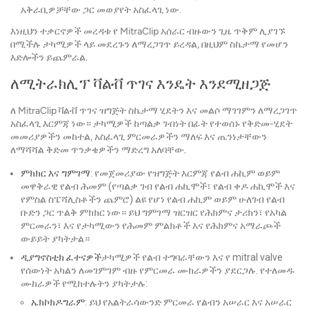
አቅራቢዎቻቸው ጋር መወያየት አስፈላጊ ነው.
እነዚህን ተቃርኖዎች መረዳቱ የ MitraClip አሰራር ብዙውን ጊዜ ጥቅም ሊያገኙ
በሚችሉ ታካሚዎች ላይ መደረጉን ለማረጋገጥ ይረዳል, በዚህም ስኬታማ የመሆን
እድሎችን ይጨምራል.
ለሚትራክሊፕ ቫልቭ ጥገና እንዴት እንደሚዘጋጅ
ለ MitraClip ቫልቭ ጥገና ዝግጅት ስኬታማ ሂደትን እና መልሶ ማገገምን ለማረጋገጥ
አስፈላጊ እርምጃ ነው። ታካሚዎች ከጣልቃ ገብነት በፊት የተወሰኑ የቅድመ-ሂደት
መመሪያዎችን መከተል, አስፈላጊ ምርመራዎችን ማለፍ እና ጤንነታቸውን
ለማሻሻል ቅድመ ጥንቃቄዎችን ማድረግ አለባቸው.
ምክክር እና ግምገማ
: የመጀመሪያው የዝግጅት እርምጃ የልብ ሐኪም ወይም
መዋቅራዊ የልብ ሕመም (የጣልቃ ገብ የልብ ሐኪሞች፣ የልብ ቀዶ ሐኪሞች እና
የምስል ስፔሻሊስቶችን ጨምሮ) ልዩ የሆነ የልብ ሐኪም ወይም ሁለገብ የልብ
ቡድን ጋር ጥልቅ ምክክር ነው። ይህ ግምገማ ዝርዝር የሕክምና ታሪክን፣ የአካል
ምርመራን፣ እና የታካሚውን የሕመም ምልክቶች እና የሕክምና አማራጮች
ውይይት ያካትታል።
ዲያግኖስቲክ ፈተናዎች
ታካሚዎች የልብ ተግባራቸውን እና የ mitral valve
የሰውነት አካልን ለመገምገም ብዙ የምርመራ ሙከራዎችን ያደርጋሉ. የተለመዱ
ሙከራዎች የሚከተሉትን ያካትታሉ:
ኤክኮክዶግራም
: ይህ የአልትራሳውንድ ምርመራ የልብን አሠራር እና አሠራር