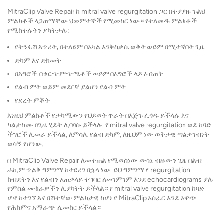
MitraClip Valve Repair ከ mitral valve regurgitation ጋር በተያያዙ ጉልህ
ምልክቶች ላጋጠማቸው ህመምተኞች የሚመከር ነው። የተለመዱ ምልክቶች
የሚከተሉትን ያካትታሉ:
የትንፋሽ እጥረት, በተለይም በአካል እንቅስቃሴ ወቅት ወይም በሚተኛበት ጊዜ
ድካም እና ድክመት
በእግሮች, በቁርጭምጭሚቶች ወይም በእግሮች ላይ እብጠት
የልብ ምት ወይም መደበኛ ያልሆነ የልብ ምት
የደረት ምቾት
እነዚህ ምልክቶች የታካሚውን የህይወት ጥራት በእጅጉ ሊጎዱ ይችላሉ እና
ካልታከሙ በጊዜ ሂደት ሊባባሱ ይችላሉ. የ mitral valve regurgitation ወደ ከባድ
ችግሮች ሊመራ ይችላል, ለምሳሌ የልብ ድካም, ለዚህም ነው ወቅታዊ ጣልቃገብነት
ወሳኝ የሆነው.
በ MitraClip Valve Repair ለመቀጠል የሚወስነው ውሳኔ ብዙውን ጊዜ በልብ
ሐኪም ጥልቅ ግምገማ ከተደረገ በኋላ ነው. ይህ ግምገማ የ regurgitation
ክብደትን እና የልብን አጠቃላይ ተግባር ለመገምገም እንደ echocardiograms ያሉ
የምስል ሙከራዎችን ሊያካትት ይችላል። የ mitral valve regurgitation ከባድ
ሆኖ ከተገኘ እና በሽተኛው ምልክታዊ ከሆነ የ MitraClip አሰራር እንደ አዋጭ
የሕክምና አማራጭ ሊመከር ይችላል።