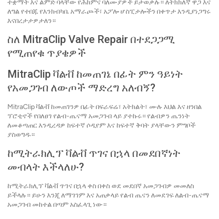
ተቋማት እና ልምድ ባላቸው የሕክምና ባለሙያዎች ይታወቃሉ። ለትክክለኛ ዋጋ እና
ለግል የተበጁ የእንክብካቤ አማራጮች፣ አፖሎ ሆስፒታሎችን በቀጥታ እንዲያነጋግሩ
እናበረታታዎታለን።
ስለ MitraClip Valve Repair በተደጋጋሚ
የሚጠየቁ ጥያቄዎች
MitraClip ቫልቭ ከመጠገኔ በፊት ምን ዓይነት
የአመጋገብ ለውጦች ማድረግ አለብኝ?
MitraClip ቫልቭ ከመጠገንዎ በፊት በፍራፍሬ፣ አትክልት፣ ሙሉ እህል እና ዘንበል
ፕሮቲኖች የበለፀገ የልብ-ጤናማ አመጋገብ ላይ ያተኩሩ። የልብዎን ጤንነት
ለመቆጣጠር እንዲረዳዎ ከፍተኛ ሶዲየም እና ከፍተኛ ቅባት ያላቸውን ምግቦች
ያስወግዱ።
ከሚትራክሊፕ ቫልቭ ጥገና በኋላ በመደበኛነት
መብላት እችላለሁ?
ከሚትራክሊፕ ቫልቭ ጥገና በኋላ ቀስ በቀስ ወደ መደበኛ አመጋገብዎ መመለስ
ይችላሉ። ይሁን እንጂ ለማገገም እና አጠቃላይ የልብ ጤናን ለመደገፍ ለልብ-ጤናማ
አመጋገብ መከተል በጣም አስፈላጊ ነው።