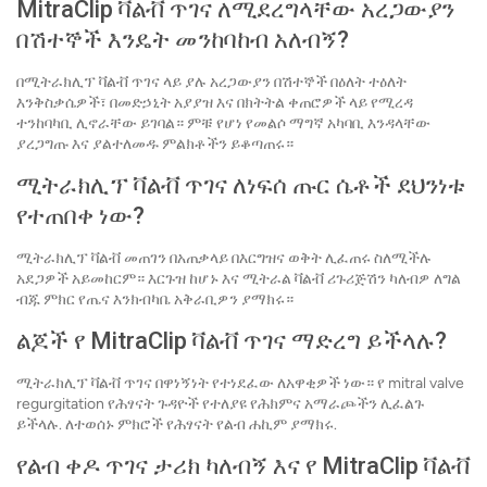
MitraClip ቫልቭ ጥገና ለሚደረግላቸው አረጋውያን
በሽተኞች እንዴት መንከባከብ አለብኝ?
በሚትራክሊፕ ቫልቭ ጥገና ላይ ያሉ አረጋውያን በሽተኞች በዕለት ተዕለት
እንቅስቃሴዎች፣ በመድኃኒት አያያዝ እና በክትትል ቀጠሮዎች ላይ የሚረዳ
ተንከባካቢ ሊኖራቸው ይገባል። ምቹ የሆነ የመልሶ ማግኛ አካባቢ እንዳላቸው
ያረጋግጡ እና ያልተለመዱ ምልክቶችን ይቆጣጠሩ።
ሚትራክሊፕ ቫልቭ ጥገና ለነፍሰ ጡር ሴቶች ደህንነቱ
የተጠበቀ ነው?
ሚትራክሊፕ ቫልቭ መጠገን በአጠቃላይ በእርግዝና ወቅት ሊፈጠሩ ስለሚችሉ
አደጋዎች አይመከርም። እርጉዝ ከሆኑ እና ሚትራል ቫልቭ ሪጉሪጅሽን ካለብዎ ለግል
ብጁ ምክር የጤና እንክብካቤ አቅራቢዎን ያማክሩ።
ልጆች የ MitraClip ቫልቭ ጥገና ማድረግ ይችላሉ?
ሚትራክሊፕ ቫልቭ ጥገና በዋነኝነት የተነደፈው ለአዋቂዎች ነው። የ mitral valve
regurgitation የሕፃናት ጉዳዮች የተለያዩ የሕክምና አማራጮችን ሊፈልጉ
ይችላሉ. ለተወሰኑ ምክሮች የሕፃናት የልብ ሐኪም ያማክሩ.
የልብ ቀዶ ጥገና ታሪክ ካለብኝ እና የ MitraClip ቫልቭ