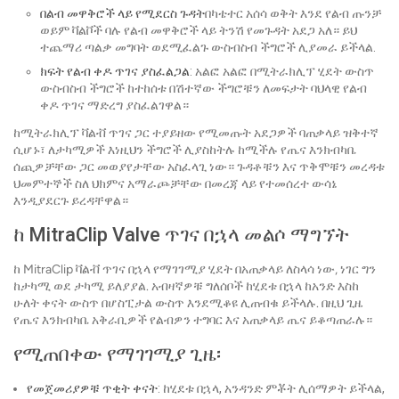
በልብ መዋቅሮች ላይ የሚደርስ ጉዳት
በካቴተር አሰሳ ወቅት እንደ የልብ ጡንቻ
ወይም ቫልቮች ባሉ የልብ መዋቅሮች ላይ ትንሽ የመጉዳት አደጋ አለ። ይህ
ተጨማሪ ጣልቃ መግባት ወደሚፈልጉ ውስብስብ ችግሮች ሊያመራ ይችላል.
ክፍት የልብ ቀዶ ጥገና ያስፈልጋል
: አልፎ አልፎ በሚትራክሊፕ ሂደት ውስጥ
ውስብስብ ችግሮች ከተከሰቱ በሽተኛው ችግሮቹን ለመፍታት ባህላዊ የልብ
ቀዶ ጥገና ማድረግ ያስፈልገዋል።
ከሚትራክሊፕ ቫልቭ ጥገና ጋር ተያይዘው የሚመጡት አደጋዎች ባጠቃላይ ዝቅተኛ
ሲሆኑ፣ ለታካሚዎች እነዚህን ችግሮች ሊያስከትሉ ከሚችሉ የጤና እንክብካቤ
ሰጪዎቻቸው ጋር መወያየታቸው አስፈላጊ ነው። ጉዳቶቹን እና ጥቅሞቹን መረዳቱ
ህመምተኞች ስለ ህክምና አማራጮቻቸው በመረጃ ላይ የተመሰረተ ውሳኔ
እንዲያደርጉ ይረዳቸዋል።
ከ MitraClip Valve ጥገና በኋላ መልሶ ማግኘት
ከ MitraClip ቫልቭ ጥገና በኋላ የማገገሚያ ሂደት በአጠቃላይ ለስላሳ ነው, ነገር ግን
ከታካሚ ወደ ታካሚ ይለያያል. አብዛኛዎቹ ግለሰቦች ከሂደቱ በኋላ ከአንድ እስከ
ሁለት ቀናት ውስጥ በሆስፒታል ውስጥ እንደሚቆዩ ሊጠብቁ ይችላሉ. በዚህ ጊዜ
የጤና እንክብካቤ አቅራቢዎች የልብዎን ተግባር እና አጠቃላይ ጤና ይቆጣጠራሉ።
የሚጠበቀው የማገገሚያ ጊዜ፡
የመጀመሪያዎቹ ጥቂት ቀናት
: ከሂደቱ በኋላ, አንዳንድ ምቾት ሊሰማዎት ይችላል,