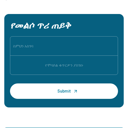
የመልሶ ጥሪ ጠይቅ