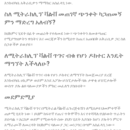
እንክብካቤ አቅራቢዎን ማማከር አስፈላጊ ነው.
ስለ ሚትራክሊፕ ቫልቭ መጠገኛ ጭንቀት ካጋጠመኝ
ምን ማድረግ አለብኝ?
ከህክምና ሂደት በፊት መጨነቅ የተለመደ ነው። ጭንቀትን ለመቆጣጠር
የሚያግዝዎትን ዋስትና እና መርጃዎችን ከሚሰጥ ከጤና አጠባበቅ አቅራቢዎ ጋር ስለ
ስጋቶችዎ ይወያዩ።
ለሚትራክሊፕ ቫልቭ ጥገና ብቁ የሆነ ዶክተር እንዴት
ማግኘት እችላለሁ?
ለሚትራክሊፕ ቫልቭ ጥገና ብቁ የሆነ ዶክተር ለማግኘት ከመጀመሪያ ደረጃ
እንክብካቤ ሀኪምዎ ወይም እንደ አፖሎ ሆስፒታሎች ባሉ ታዋቂ ሆስፒታሎች
ውስጥ ያሉ ልዩ ባለሙያዎችን ምክር መፈለግ ያስቡበት።
መደምደሚያ
ሚትራክሊፕ ቫልቭ ጥገና በሚትራል ቫልቭ ሬጉሪጅቴሽን ለሚሰቃዩ ህመምተኞች
ጠቃሚ ሂደት ነው ፣ ይህም ከፍተኛ የጤና ጥቅሞችን እና የተሻሻለ የህይወት ጥራትን
ይሰጣል ። እርስዎ ወይም የሚወዱት ሰው ይህን ሂደት እያሰቡ ከሆነ ያሉትን ምርጥ
አማራጮች ለመረዳት ከህክምና ባለሙያ ጋር መነጋገር በጣም አስፈላጊ ነው።