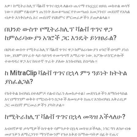
አዎ፣ ከሚትራክሊፕ ቫልቭ ጥገና በኋላ ለልብ-ጤናማ የአኗኗር ዘይቤ መከተል ወሳኝ
ነው። ይህም የልብዎን ጤንነት ለመቆጣጠር የተመጣጠነ አመጋገብ፣ መደበኛ የአካል
ብቃት እንቅስቃሴ እና መደበኛ የህክምና ምርመራዎችን ያጠቃልላል።
በህንድ ውስጥ የሚትራክሊፕ ቫልቭ ጥገና ዋጋ
ከምዕራባውያን አገሮች ጋር እንዴት ይነፃፀራል?
በህንድ ውስጥ የሚትራክሊፕ ቫልቭ ጥገና ዋጋ ከምዕራባውያን ሀገሮች በጣም ያነሰ
ነው, ይህም በጥራት ላይ ሳይጎዳ ተመጣጣኝ አማራጭ ነው. አፖሎ ሆስፒታሎች
ተወዳዳሪ ዋጋ እና ከፍተኛ ጥራት ያለው እንክብካቤ ይሰጣሉ።
ከ MitraClip ቫልቭ ጥገና በኋላ ምን ዓይነት ክትትል
ያስፈልጋል?
የክትትል ክብካቤ በተለምዶ የልብ ስራን ለመከታተል፣ መድሃኒቶችን ለማስተካከል
እና በማገገም ወቅት የሚነሱትን ስጋቶች ለመፍታት ከጤና እንክብካቤ አቅራቢዎ
ጋር መደበኛ ምርመራዎችን ያካትታል።
ከሚትራክሊፕ ቫልቭ ጥገና በኋላ መጓዝ እችላለሁ?
አብዛኛዎቹ ታካሚዎች ከጥቂት ሳምንታት በኋላ መጓዝ ይችላሉ, ነገር ግን ለጉዞ ብቁ
መሆንዎን ለማረጋገጥ ማንኛውንም የጉዞ እቅድ ከማውጣትዎ በፊት የጤና