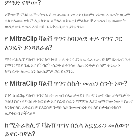
ምንድ ናቸው?
የችግሮች ምልክቶች የትንፋሽ መጨመር፣ የደረት ህመም፣ የእግር እብጠት ወይም
ያልተለመደ ድካም ሊያካትቱ ይችላሉ። ከነዚህ ምልክቶች አንዱን ካጋጠመዎት
ወዲያውኑ የጤና እንክብካቤ አቅራቢዎን ያነጋግሩ።
የ MitraClip ቫልቭ ጥገና ከባህላዊ ቀዶ ጥገና ጋር
እንዴት ይነጻጸራል?
ሚትራክሊፕ ቫልቭ ጥገና ከባህላዊ ቀዶ ጥገና ያነሰ ወራሪ ነው, ይህም በአጭር ጊዜ
የማገገሚያ ጊዜ እና የችግሮች ስጋት ይቀንሳል. ለጤንነትዎ በጣም ጥሩውን
አማራጭ ለመወሰን ከሐኪምዎ ጋር ይነጋገሩ.
የ MitraClip ቫልቭ ጥገና ስኬት መጠን ስንት ነው?
የ MitraClip ቫልቭ ጥገና ስኬት መጠን በአጠቃላይ ከፍተኛ ነው፣ ብዙ ታካሚዎች
ጉልህ የሆነ የምልክት እፎይታ እና የልብ ስራን ማሻሻል እያጋጠማቸው ነው። የጤና
እንክብካቤ አቅራቢዎ በእርስዎ ጉዳይ ላይ በመመስረት የተለየ ስታቲስቲክስን
ሊያቀርብ ይችላል።
ከሚትራክሊፕ ቫልቭ ጥገና በኋላ አኗኗሬን መለወጥ
ይኖርብኛል?