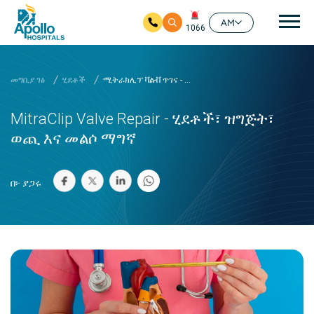
ዋና
AM
1066
ዋና ይዘት ዘልለው ይሂዱ
መግቢያ ገፅ
ሂደቶች
ሚትራክሊፕ ቫልቭ ጥገና - ...
MitraClip Valve Repair - ሂደቶች፣ ዝግጅት፣
ወጪ እና መልሶ ማግኛ
በ፦ ያጋሩ