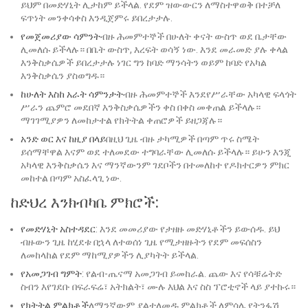
ይህም በመድሃኒት ሊታከም ይችላል. የደም ዝውውርን ለማስተዋወቅ በተቻለ
ፍጥነት መንቀሳቀስ እንዲጀምሩ ይበረታታሉ.
የመጀመሪያው ሳምንት
ብዙ ሕመምተኞች በሁለት ቀናት ውስጥ ወደ ቤታቸው
ሊመለሱ ይችላሉ። በቤት ውስጥ, እረፍት ወሳኝ ነው. እንደ መራመድ ያሉ ቀላል
እንቅስቃሴዎች ይበረታታሉ ነገር ግን ከባድ ማንሳትን ወይም ከባድ የአካል
እንቅስቃሴን ያስወግዱ።
ከሁለት እስከ አራት ሳምንታት
ብዙ ሕመምተኞች እንደየሥራቸው አካላዊ ፍላጎት
ሥራን ጨምሮ መደበኛ እንቅስቃሴዎችን ቀስ በቀስ መቀጠል ይችላሉ።
ማገገሚያዎን ለመከታተል የክትትል ቀጠሮዎች ይዘጋጃሉ።
አንድ ወር እና ከዚያ በላይ
በዚህ ጊዜ ብዙ ታካሚዎች በጣም ጥሩ ስሜት
ይሰማቸዋል እናም ወደ ተለመደው ተግባራቸው ሊመለሱ ይችላሉ። ይሁን እንጂ
አካላዊ እንቅስቃሴን እና ማንኛውንም ገደቦችን በተመለከተ የዶክተርዎን ምክር
መከተል በጣም አስፈላጊ ነው.
ከድህረ እንክብካቤ ምክሮች:
የመድሃኒት አስተዳደር
: እንደ መመሪያው የታዘዙ መድሃኒቶችን ይውሰዱ. ይህ
ብዙውን ጊዜ ከሂደቱ በኋላ ለተወሰነ ጊዜ የሚታዘዙትን የደም መፍሰስን
ለመከላከል የደም ማከሚያዎችን ሊያካትት ይችላል.
የአመጋገብ ግምት
: የልብ-ጤናማ አመጋገብ ይመከራል. ጨው እና የሳቹሬትድ
ስብን እየገደቡ በፍራፍሬ፣ አትክልት፣ ሙሉ እህል እና ስስ ፕሮቲኖች ላይ ያተኩሩ።
የክትትል ምልክቶች
ለማንኛውም ያልተለመዱ ምልክቶች ለምሳሌ የትንፋሽ