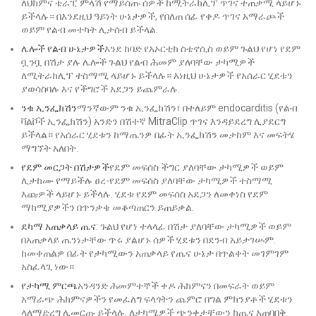
ለህክምና ቴራፒ ምላሽ የማይሰጡ ሰዎች ከሚትራክሊፕ ጥገና ተጠቃሚ ላይሆኑ
ይችላሉ። በእንደዚህ ዓይነት ሁኔታዎች, የበለጠ ሰፊ የቀዶ ጥገና አማራጮች
ወይም የልብ መተካት ሊታሰብ ይችላል.
ሌሎች የልብ ሁኔታዎች
እንደ ከባድ የአኦርቲክ ስቴኖሲስ ወይም ጉልህ የሆነ የደም
ቧንቧ በሽታ ያሉ ሌሎች ጉልህ የልብ ሕመም ያለባቸው ታካሚዎች
ለሚትራክሊፕ ተስማሚ ላይሆኑ ይችላሉ። እነዚህ ሁኔታዎች የአሰራር ሂደቱን
ያወሳስባሉ እና የችግሮች አደጋን ይጨምራሉ.
ንቁ ኢንፌክሽን
ማንኛውም ንቁ ኢንፌክሽን፣ በተለይም endocarditis (የልብ
ቫልቮች ኢንፌክሽን) አንድን በሽተኛ MitraClip ጥገና እንዳይደረግ ሊያደርግ
ይችላል። የአሰራር ሂደቱን ከማጤንዎ በፊት ኢንፌክሽን መታከም እና መፍትሄ
ማግኘት አለበት.
የደም መርጋት በሽታዎች
የደም መፍሰስ ችግር ያለባቸው ታካሚዎች ወይም
ሊታከሙ የማይችሉ ፀረ-የደም መፍሰስ ያለባቸው ታካሚዎች ተስማሚ
እጩዎች ላይሆኑ ይችላሉ. ሂደቱ የደም መፍሰስ አደጋን ለመቀነስ የደም
ማከሚያዎችን በጥንቃቄ መቆጣጠርን ይጠይቃል.
ደካማ አጠቃላይ ጤና
: ጉልህ የሆነ ተላላፊ በሽታ ያለባቸው ታካሚዎች ወይም
በአጠቃላይ ጤንነታቸው ጥሩ ያልሆኑ ሰዎች ሂደቱን በደንብ አይታገሡም.
ከመቀጠልዎ በፊት የታካሚውን አጠቃላይ የጤና ሁኔታ በጥልቀት መገምገም
አስፈላጊ ነው።
የታካሚ ምርጫ
አንዳንድ ሕመምተኞች ቀዶ ሕክምናን በመፍራት ወይም
አማራጭ ሕክምናዎችን የመፈለግ ፍላጎትን ጨምሮ በግል ምክንያቶች ሂደቱን
ላለማድረግ ሊመርጡ ይችላሉ. ለታካሚዎች ጭንቀታቸውን ከጤና አጠባበቅ