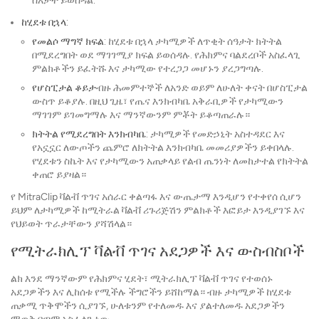
ሰአታት ይወስዳል.
ከሂደቱ በኋላ
:
የመልሶ ማግኛ ክፍል
: ከሂደቱ በኋላ ታካሚዎች ለጥቂት ሰዓታት ክትትል
በሚደረግበት ወደ ማገገሚያ ክፍል ይወሰዳሉ. የሕክምና ባልደረቦች አስፈላጊ
ምልክቶችን ይፈትሹ እና ታካሚው የተረጋጋ መሆኑን ያረጋግጣሉ.
የሆስፒታል ቆይታ
ብዙ ሕመምተኞች ለአንድ ወይም ለሁለት ቀናት በሆስፒታል
ውስጥ ይቆያሉ. በዚህ ጊዜ፣ የጤና እንክብካቤ አቅራቢዎች የታካሚውን
ማገገም ይገመግማሉ እና ማንኛውንም ምቾት ይቆጣጠራሉ።
ክትትል የሚደረግበት እንክብካቤ
: ታካሚዎች የመድኃኒት አስተዳደር እና
የአኗኗር ለውጦችን ጨምሮ ለክትትል እንክብካቤ መመሪያዎችን ይቀበላሉ.
የሂደቱን ስኬት እና የታካሚውን አጠቃላይ የልብ ጤንነት ለመከታተል የክትትል
ቀጠሮ ይያዛል።
የ MitraClip ቫልቭ ጥገና አሰራር ቀልጣፋ እና ውጤታማ እንዲሆን የተቀየሰ ሲሆን
ይህም ለታካሚዎች ከሚትራል ቫልቭ ሪጉሪጅሽን ምልክቶች እፎይታ እንዲያገኙ እና
የህይወት ጥራታቸውን ያሻሽላል።
የሚትራክሊፕ ቫልቭ ጥገና አደጋዎች እና ውስብስቦች
ልክ እንደ ማንኛውም የሕክምና ሂደት፣ ሚትራክሊፕ ቫልቭ ጥገና የተወሰኑ
አደጋዎችን እና ሊከሰቱ የሚችሉ ችግሮችን ይሸከማል። ብዙ ታካሚዎች ከሂደቱ
ጠቃሚ ጥቅሞችን ሲያገኙ, ሁለቱንም የተለመዱ እና ያልተለመዱ አደጋዎችን