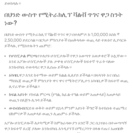
ይወክላሉ።
በህንድ ውስጥ የሚትራክሊፕ ቫልቭ ጥገና ዋጋ ስንት
ነው?
በህንድ ውስጥ የሚትራክሊፕ ቫልቭ ጥገና ዋጋ በተለምዶ ከ 1,00,000 እስከ ₹
2,50,000 ይደርሳል። በርካታ ምክንያቶች በጠቅላላው ወጪ ላይ ተጽዕኖ ሊያሳርፉ
ይችላሉ, የሚከተሉትን ጨምሮ:
የሆስፒታል ምርጫ
የተለያዩ ሆስፒታሎች የዋጋ አወጣጥ አወቃቀሮች አሏቸው።
እንደ አፖሎ ሆስፒታሎች ያሉ ታዋቂ ሆስፒታሎች ከፍተኛ ጥራት ባለው
እንክብካቤ ተወዳዳሪ ዋጋ ሊሰጡ ይችላሉ።
አካባቢ
ዋጋ እንደ ከተማው ወይም ክልል ሊለያይ ይችላል። በፍላጎት እና በስራ
ማስኬጃ ወጪዎች ምክንያት ዋና ዋና የሜትሮፖሊታን አካባቢዎች ከፍተኛ ወጪ
ሊኖራቸው ይችላል።
ክፍል አይነት
: የክፍል ምርጫ (የግል, ከፊል-የግል ወይም አጠቃላይ) አጠቃላይ
ወጪን በእጅጉ ሊጎዳ ይችላል.
ውስብስብ
በሂደቱ ወቅት ወይም በኋላ ምንም አይነት ችግሮች ከተከሰቱ ተጨማሪ
ህክምናዎች አጠቃላይ ወጪን ሊጨምሩ ይችላሉ.
አፖሎ ሆስፒታሎች ለታካሚዎች ከምዕራባውያን አገሮች ጋር ሲነፃፀሩ በተመጣጣኝ
ዋጋ ከፍተኛ ደረጃ ያለው እንክብካቤ እንዲያገኙ በማረጋገጥ በላቁ የጤና አጠባበቅ