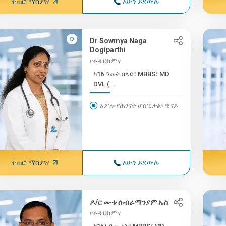
ቀጠሮ ማስያዝ
አሁን ይደውሉ
Dr Sowmya Naga
Dogiparthi
የቆዳ ህክምና
ከ16 ዓመት በላይ፣ MBBS፣ MD
DVL (...
አፖሎ የሕፃናት ሆስፒታል፣ ቼናይ
ቀጠሮ ማስያዝ
አሁን ይደውሉ
ዶ/ር ሙቱ ሱብራማንያም ኤስ
የቆዳ ህክምና