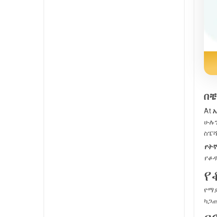
በቼ
At
አ
ሁሉን
ስፔሻ
የትኛ
የቆዳ
የ
የማያ
ካጋጠ