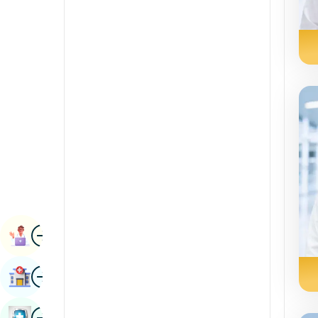
የኩላሊት ሳይንሶች
ካናዳኛ
ሩማቶሎጂ እና ኢሚውኖሎጂ
ካሽሚሪ።
የሮቦት ቀዶ ጥገና
ኮንካኒ
ትራንስፕሬሽን
ማላያላምኛ
የፊኛ
ማኒpሪ
Vascular Surgery
ማራዚኛ
ኔፓል / ኔፓሊ
ኦዲያ / ኦሪያ
ምስል
የፋርስ
ቀጠሮ ማስያዝ
ፑንጃቢ
ምስል
ሆስፒታል ፈልግ
rajasthani
ምስል
ራሽያኛ
መጽሐፍ የጤና ምርመራ