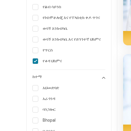
የልብ ሳይንስ
የኮስሞቶሎጂ እና የፕላስቲክ ቀዶ ጥገና
ወሳኝ እንክብካቤ
ወሳኝ እንክብካቤ እና የድንገተኛ ህክምና
የጥርስ
የቆዳ ህክምና
የአመጋገብ ባለሙያ እና አመጋገብ
ከተማ
የድንገተኛ ሜዲስን
አህመድባድ
ኢንዶክሪኖሎጂ እና የስኳር በሽታ
እንክብካቤ
አራጎንዳ
እንዲሁም ስሜታችሁ
ባንጋሎር
የቤተሰብ ሕክምና ስፔሻሊስት
Bhopal
ጋስትሮቴሮሎጂ እና ሄፓቶሎጂ