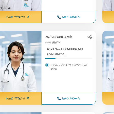
ቀጠሮ ማስያዝ
አሁን ይደውሉ
ዶ/ር አፖኦርቫ ራጋቫን
የቆዳ ህክምና
ከ12+ ዓመታት፣ MBBS፣ MD
(የቆዳ ህክምና...
አፖሎ ፈርስትሜድ ሆስፒታል፣
ቼናይ
ቀጠሮ ማስያዝ
አሁን ይደውሉ