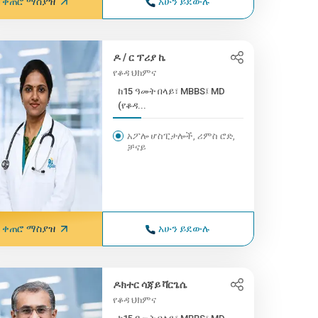
ቀጠሮ ማስያዝ
አሁን ይደውሉ
ዶ / ር ፕሪያ ኬ
የቆዳ ህክምና
ከ15 ዓመት በላይ፣ MBBS፤ MD
(የቆዳ...
አፖሎ ሆስፒታሎች, ሪምስ ሮድ,
ቻናይ
ቀጠሮ ማስያዝ
አሁን ይደውሉ
ዶክተር ሳጃይ ቫርጌሴ
የቆዳ ህክምና