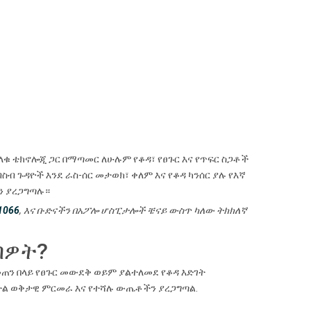
ላቁ ቴክኖሎጂ ጋር በማጣመር ለሁሉም የቆዳ፣ የፀጉር እና የጥፍር ስጋቶች
ብስብ ጉዳዮች እንደ ራስ-ሰር መታወክ፣ ቀለም እና የቆዳ ካንሰር ያሉ የእኛ
ን ያረጋግጣሉ።
1066
, እና ቡድናችን በአፖሎ ሆስፒታሎች ቼናይ ውስጥ ካለው ትክክለኛ
ብዎት?
ን በላይ የፀጉር መውደቅ ወይም ያልተለመደ የቆዳ እድገት
ትል ወቅታዊ ምርመራ እና የተሻሉ ውጤቶችን ያረጋግጣል.