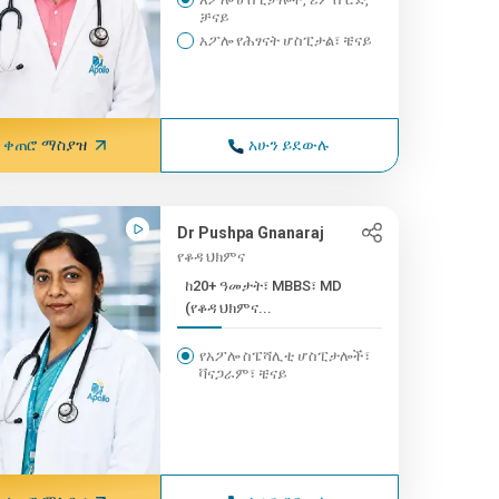
ቻናይ
አፖሎ የሕፃናት ሆስፒታል፣ ቼናይ
ቀጠሮ ማስያዝ
አሁን ይደውሉ
Dr Pushpa Gnanaraj
የቆዳ ህክምና
ከ20+ ዓመታት፣ MBBS፣ MD
(የቆዳ ህክምና...
የአፖሎ ስፔሻሊቲ ሆስፒታሎች፣
ቫናጋራም፣ ቼናይ