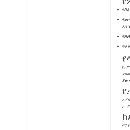
የ
የሕ
የመ
እን
የሕ
የቀዶ
የ
በአፖ
ያለው
ያሉ
የ
አፖሎ
ታካ
ከ
የኛ 