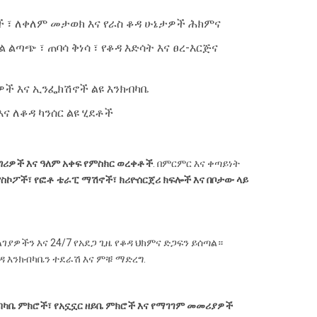
ሽኖች ፣ ለቀለም መታወክ እና የራስ ቆዳ ሁኔታዎች ሕክምና
 ልጣጭ ፣ ጠባሳ ቅነሳ ፣ የቆዳ እድሳት እና ፀረ-እርጅና
ጂዎች እና ኢንፌክሽኖች ልዩ እንክብካቤ
ና ለቆዳ ካንሰር ልዩ ሂደቶች
ሪዎች እና ዓለም አቀፍ የምስክር ወረቀቶች
. በምርምር እና ቀጣይነት
ሞስኮፖች፣ የፎቶ ቴራፒ ማሽኖች፣ ክሪዮሰርጀሪ ክፍሎች እና በቦታው ላይ
ገያዎችን እና 24/7 የአደጋ ጊዜ የቆዳ ህክምና ድጋፍን ይሰጣል።
ቆዳ እንክብካቤን ተደራሽ እና ምቹ ማድረግ.
ክብካቤ ምክሮች፣ የአኗኗር ዘይቤ ምክሮች እና የማገገም መመሪያዎች