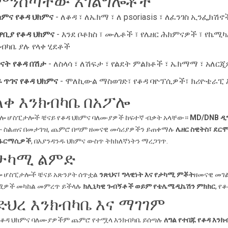
ምንሰጣቸው አገልግሎቶች
ክምና የቆዳ ህክምና
- ለቆዳ ፣ ለኤክማ ፣ ለ psoriasis ፣ ለፈንገስ ኢንፌክ
ዋቢያ የቆዳ ህክምና
- እንደ ቦቶክስ ፣ ሙሌቶች ፣ የሌዘር ሕክምናዎች ፣ የኬሚካል
ክብካቤ ያሉ የላቀ ሂደቶች
ፃናት የቆዳ በሽታ
- ለስላሳ ፣ ለሽፍታ ፣ የልደት ምልክቶች ፣ ኤክማማ ፣ አለር
 ጥገና የቆዳ ህክምና
- ሞለኪውል ማስወገድ፣ የቆዳ ባዮፕሲዎች፣ ክሪዮቴራፒ እ
ላቀ እንክብካቤ በአፖሎ
ሎ ሆስፒታሎች ቼናይ የቆዳ ህክምና ባለሙያዎች ከፍተኛ ብቃት አላቸው።
MD/DNB ዲግ
 ስልጠና በመታገዝ, ጨምሮ በጣም ዘመናዊ መሳሪያዎችን ይጠቀማሉ
ሌዘር ስዊትስ፣ ደር
 ፋርማሲዎች
, በእያንዳንዱ ህክምና ውስጥ ትክክለኛነትን ማረጋገጥ.
ታካሚ ልምድ
 ሆስፒታሎች ቼናይ አጽንዖት ሰጥቷል
ንጽህና፣ ግላዊነት እና የታካሚ ምቾት
ዘመናዊ መገል
ሚዎች መካከል መምረጥ ይችላሉ
ክሊኒካዊ ጉብኝቶች ወይም የቴሌሜዲኬሽን ምክክር
, የ
ድህረ እንክብካቤ እና ማገገም
የቆዳ ህክምና ባለሙያዎችም ጨምሮ የተሟላ እንክብካቤ ይሰጣሉ
ለግል የተበጁ የቆዳ እን