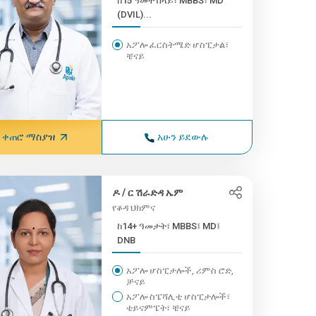
ከ15 ዓመት በላይ፣ MBBS፣ MD
(DVIL)...
አፖሎ ፈርስትሜድ ሆስፒታል፣
ቼናይ
ቀጠሮ ማስያዝ
አሁን ይደውሉ
ዶ / ር ሽራድዳ ኤም
የቆዳ ህክምና
ከ14+ ዓመታት፣ MBBS፤ MD፤
DNB
አፖሎ ሆስፒታሎች, ሪምስ ሮድ,
ቻናይ
አፖሎ ስፔሻሊቲ ሆስፒታሎች፣
ቴይናምፔት፣ ቼናይ