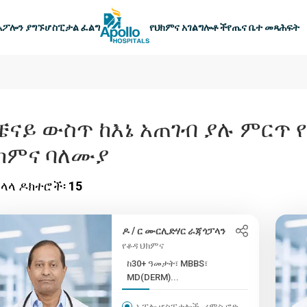
ዋናው አሰሳ
አፖሎን ያግኙ
ሆስፒታል ፈልግ
የህክምና አገልግሎቶች
የጤና ቤተ መጻሕፍት
ቼናይ ውስጥ ከእኔ አጠገብ ያሉ ምርጥ 
ክምና ባለሙያ
ላላ ዶክተሮች፡
15
ዶ / ር ሙርሊድሃር ራጃጎፓላን
የቆዳ ህክምና
ከ30+ ዓመታት፣ MBBS፣
MD(DERM)...
አፖሎ ሆስፒታሎች, ሪምስ ሮድ,