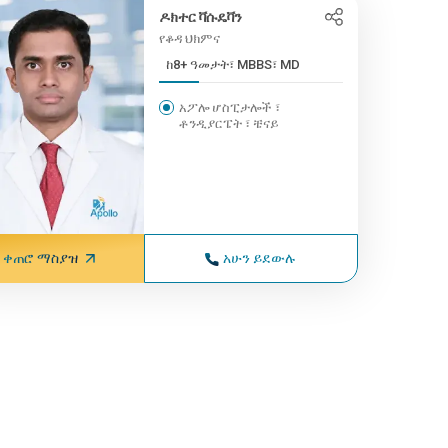
ዶክተር ቫሱዴቫን
የቆዳ ህክምና
ከ8+ ዓመታት፣ MBBS፣ MD
አፖሎ ሆስፒታሎች ፣
ቶንዲያርፔት ፣ ቼናይ
ቀጠሮ ማስያዝ
አሁን ይደውሉ