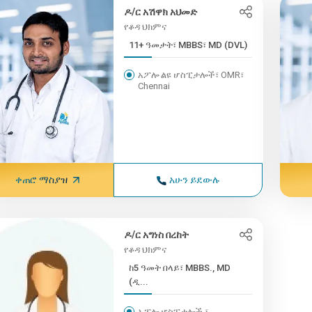
ዶ/ር አሽዋክ አህመድ
የቆዳ ህክምና
11+ ዓመታት፣ MBBS፣ MD (DVL)
አፖሎ ልዩ ሆስፒታሎች፣ OMR፣
Chennai
ቀጠሮ ማስያዝ
አሁን ይደውሉ
ዶ/ር አግነስ በረከት
የቆዳ ህክምና
ከ5 ዓመት በላይ፣ MBBS., MD
(ዲ...
አፖሎ ሆስፒታሎች ፣