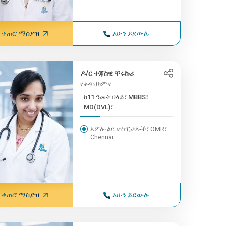
ቀጠሮ ማስያዝ
አሁን ይደውሉ
ዶ/ር ተጃስዊ ቸሩኩሪ
የቆዳ ህክምና
ከ11 ዓመት በላይ፣ MBBS፣
MD(DVL)፣...
አፖሎ ልዩ ሆስፒታሎች፣ OMR፣
Chennai
ቀጠሮ ማስያዝ
አሁን ይደውሉ