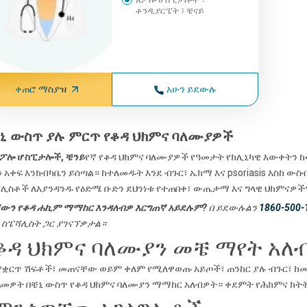
ቶንዲያርፔት ፣ ቼናይ
ቀጠሮ ማስያዝ
አሁን ይደውሉ
ኒ ውስጥ ያሉ ምርጥ የቆዳ ህክምና ባለሙያዎች
ፖሎ ሆስፒታሎች, ቼንይ
የኛ የቆዳ ህክምና ባለሙያዎች የዓመታት የክሊኒካዊ እውቀትን ከ
 አቀፍ እንክብካቤን ይሰጣል። ከተለመዱት እንደ ብጉር፣ ኤክማ እና psoriasis እስከ ውስ
ሊስቶች ለእያንዳንዱ የዕድሜ ቡድን ደህንነቱ የተጠበቀ፣ ውጤታማ እና ግላዊ ህክምናዎች
ውን የቆዳ ሐኪም ማማከር እንዳለብዎ እርግጠኛ አይደሉም?
በ ይደውሉልን
1860-500-
 ስፔሻሊስት ጋር ያገናኘዎታል።
ቆዳ ህክምና ባለሙያን መቼ ማየት አለ
ቋርጥ ሽፍቶች፣ መጠናቸው ወይም ቀለም የሚለዋወጡ አይጦች፣ ጠንከር ያሉ ብጉር፣ ከመጠ
መዎት በቼኒ ውስጥ የቆዳ ህክምና ባለሙያን ማማከር አለብዎት። ቀደምት የሕክምና ክት