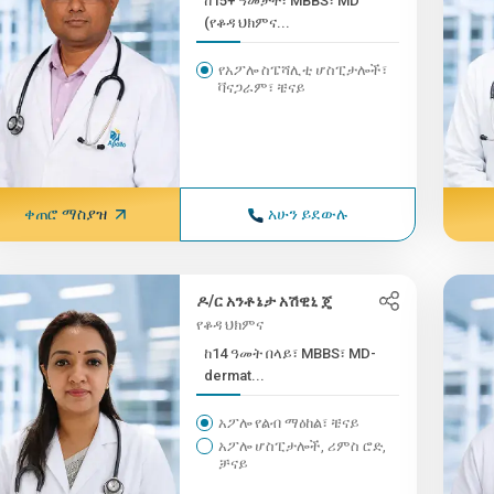
ከ15+ ዓመታት፣ MBBS፣ MD
(የቆዳ ህክምና...
የአፖሎ ስፔሻሊቲ ሆስፒታሎች፣
ቫናጋራም፣ ቼናይ
ቀጠሮ ማስያዝ
አሁን ይደውሉ
ዶ/ር አንቶኔታ አሽዊኒ ጄ
የቆዳ ህክምና
ከ14 ዓመት በላይ፣ MBBS፣ MD-
dermat...
አፖሎ የልብ ማዕከል፣ ቼናይ
አፖሎ ሆስፒታሎች, ሪምስ ሮድ,
ቻናይ