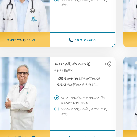
ቻናይ
ቀጠሮ ማስያዝ
አሁን ይደውሉ
ዶ / ር ራቪቻንድራን ጂ
የቆዳ ህክምና
ከ23 ዓመት በላይ፣ የመጀመሪያ
ዲግሪ፣ የመጀመሪያ ዲግሪ፣
የመጀመሪያ ዲግሪ፣...
አፖሎ ስፔሻሊቲ ሆስፒታሎች፣
ቴይናምፔት፣ ቼናይ
አፖሎ ሆስፒታሎች, ሪምስ ሮድ,
ቻናይ