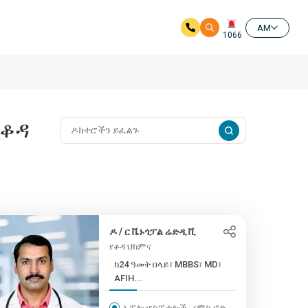
AM
1066
የቆዳ
ዶ / ር ቬኑጎፓል ሬድዲ ቪ
የቆዳ ህክምና
ከ24 ዓመት በላይ፣ MBBS፣ MD፣
AFIH...
አፖሎ ሆስፒታሎች, ሪምስ ሮድ,