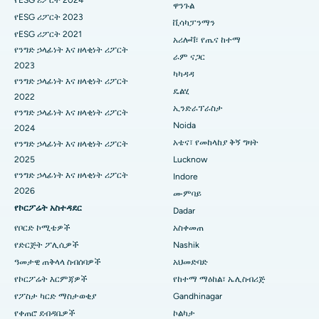
የESG ሪፖርት 2024
ዋንጉል
በካናል ሰርኩላር ሮድ፣ ኮልካታ ውስጥ ምርጥ ሆስፒታል
Parathyroidectomy
የESG ሪፖርት 2023
ቪሳካፓንማን
የESG ሪፖርት 2021
በሲቢዲ ቤላፑር፣ ናቪ ሙምባይ ውስጥ ምርጥ ሆስፒታል
የሳይቶሎጂያዊ ቀዶ ጥገና
አሪሎቫ፣ የጤና ከተማ
የንግድ ኃላፊነት እና ዘላቂነት ሪፖርት
ራም ናጋር
2023
በፓንቻቫቲ፣ ናሺክ ውስጥ ምርጥ ሆስፒታል
የሴራሚክ ጠቅላላ የጉልበት መተካት
ካካዳዳ
የንግድ ኃላፊነት እና ዘላቂነት ሪፖርት
ዴልሂ
በሴኩንድራባድ፣ ሃይደራባድ ውስጥ ምርጥ ሆስፒታል
ERCP
2022
ኢንድራፕራስታ
የንግድ ኃላፊነት እና ዘላቂነት ሪፖርት
በሴሻድሪፑራም ፣ ባንጋሎር ውስጥ የሚገኝ ምርጥ ሆስፒታል
Noida
2024
አቴና፣ የመከላከያ ቅኝ ግዛት
የንግድ ኃላፊነት እና ዘላቂነት ሪፖርት
በቫልቴር ዋና መንገድ፣ ቪዛካፓትናም ውስጥ የሚገኘው ምርጥ ሆስፒታል
2025
Lucknow
የንግድ ኃላፊነት እና ዘላቂነት ሪፖርት
Indore
በሱባሽ ናጋር መንገድ፣ ካሪምናጋር ውስጥ ያለው ምርጥ ሆስፒታል
2026
ሙምባይ
የኮርፖሬት አስተዳደር
በማናጋሪ ፣ ካራኩዲ ውስጥ ምርጥ ሆስፒታል
Dadar
የቦርድ ኮሚቴዎች
አስቀመጠ
በአሬፓሊ፣ ዋራንጋል ውስጥ ምርጥ ሆስፒታል
የድርጅት ፖሊሲዎች
Nashik
ዓመታዊ ጠቅላላ ስብሰባዎች
አህመድባድ
በአሬራ ኮሎኒ፣ ቦፓል ውስጥ ምርጥ ሆስፒታል
የኮርፖሬት እርምጃዎች
የከተማ ማዕከል፣ ኤሊስብሪጅ
በጃያናጋር፣ ባንጋሎር ውስጥ የሚገኝ ምርጥ ሆስፒታል
የፖስታ ካርድ ማስታወቂያ
Gandhinagar
የቀጠሮ ደብዳቤዎች
ኮልካታ