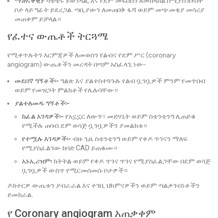
ማጠናቀቂያ
ካቴቴሩ ይወገዳል, እና የደም መፍሰስን ለመከላከል በሚያስገቡበት
ቦታ ላይ ግፊት ይደረጋል. ጣቢያውን ለመጠበቅ ፋሻ ወይም መጭመቂያ መሳሪያ
መጠቀም ይቻላል።
የፈተና ውጤቶች ትርጓሜ
የሚቀጥሉትን እርምጃዎች ለመወሰን የልብና የደም ሥር (coronary
angiogram) ውጤቶችን መረዳት በጣም አስፈላጊ ነው-
መደበኛ ግኝቶች፡-
ግልጽ እና ያልተስተጓጉሉ የልብ ቧንቧዎች ምንም የመጥበብ
ወይም የመዝጋት ምልክቶች የሌሉባቸው።
ያልተለመዱ ግኝቶች፡-
ከፊል እገዳዎች፡-
የአኗኗር ለውጥ፣ መድሃኒት ወይም ስቴንቲንግ ሊጠይቁ
የሚችሉ ጠባብ ደም ወሳጅ ቧንቧዎችን ያመልክቱ።
የተሟሉ እገዳዎች፡-
ብዙ ጊዜ ስቴንቲንግ ወይም የቀዶ ጥገናን ማለፍ
የሚያስፈልገው ከባድ CAD ይጠቁሙ።
አኑኢሪዝም፡
ክትትል ወይም የቀዶ ጥገና ጥገና የሚያስፈልጋቸው በደም ወሳጅ
ቧንቧዎች ውስጥ የሚርመሰመሱ ቦታዎች።
ዶክተርዎ ውጤቱን ያብራራል እና ተገቢ ህክምናዎችን ወይም ጣልቃገብነቶችን
ይመክራል.
የ Coronary angiogram አጠቃቀም