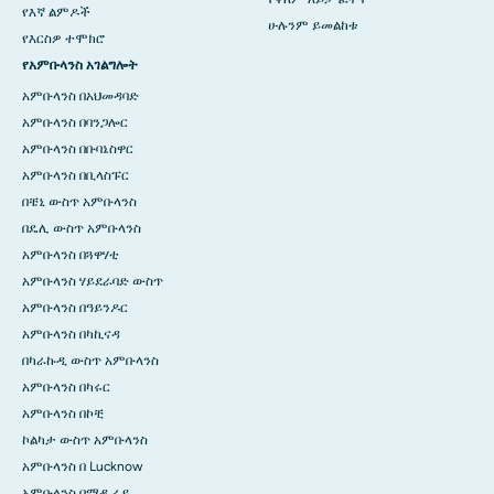
የእኛ ልምዶች
ሁሉንም ይመልከቱ
የእርስዎ ተሞክሮ
የአምቡላንስ አገልግሎት
አምቡላንስ በአህመዳባድ
አምቡላንስ በባንጋሎር
አምቡላንስ በቡባኔስዋር
አምቡላንስ በቢላስፑር
በቼኒ ውስጥ አምቡላንስ
በዴሊ ውስጥ አምቡላንስ
አምቡላንስ በጓዋሃቲ
አምቡላንስ ሃይደራባድ ውስጥ
አምቡላንስ በዓይንዶር
አምቡላንስ በካኪናዳ
በካራኩዲ ውስጥ አምቡላንስ
አምቡላንስ በካሩር
አምቡላንስ በኮቺ
ኮልካታ ውስጥ አምቡላንስ
አምቡላንስ በ Lucknow
አምቡላንስ በማዱራይ