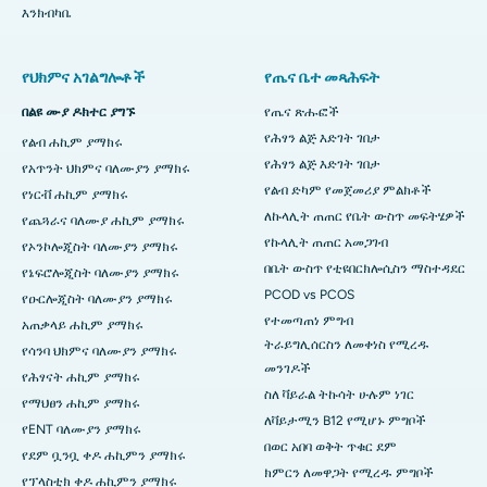
እንክብካቤ
የህክምና አገልግሎቶች
የጤና ቤተ መጻሕፍት
በልዩ ሙያ ዶክተር ያግኙ
የጤና ጽሑፎች
የሕፃን ልጅ እድገት ገበታ
የልብ ሐኪም ያማክሩ
የሕፃን ልጅ እድገት ገበታ
የአጥንት ህክምና ባለሙያን ያማክሩ
የልብ ድካም የመጀመሪያ ምልክቶች
የነርቭ ሐኪም ያማክሩ
ለኩላሊት ጠጠር የቤት ውስጥ መፍትሄዎች
የጨጓራና ባለሙያ ሐኪም ያማክሩ
የኩላሊት ጠጠር አመጋገብ
የኦንኮሎጂስት ባለሙያን ያማክሩ
በቤት ውስጥ የቲዩበርክሎሲስን ማስተዳደር
የኔፍሮሎጂስት ባለሙያን ያማክሩ
PCOD vs PCOS
የዑርሎጂስት ባለሙያን ያማክሩ
የተመጣጠነ ምግብ
አጠቃላይ ሐኪም ያማክሩ
ትራይግሊሰርስን ለመቀነስ የሚረዱ
የሳንባ ህክምና ባለሙያን ያማክሩ
መንገዶች
የሕፃናት ሐኪም ያማክሩ
ስለ ቫይራል ትኩሳት ሁሉም ነገር
የማህፀን ሐኪም ያማክሩ
ለቫይታሚን B12 የሚሆኑ ምግቦች
የENT ባለሙያን ያማክሩ
በወር አበባ ወቅት ጥቁር ደም
የደም ቧንቧ ቀዶ ሐኪምን ያማክሩ
ክምርን ለመዋጋት የሚረዱ ምግቦች
የፕላስቲክ ቀዶ ሐኪምን ያማክሩ