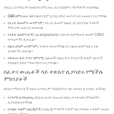
የኮርኒሪ አንጎግራም ለተለያዩ የምርመራ እና የሕክምና ዓላማዎች ያገለግላል.
CAD በምርመራ ላይ
የልብ የደም ቧንቧ በሽታ መኖሩን እና መጠኑን ያረጋግጣል.
የደረት ሕመምን መገምገም;
የደረት ሕመም ከልብ ጋር በተያያዙ ጉዳዮች
ምክንያት መሆኑን ይወስናል.
የእቅድ ሕክምናዎች;
ስለ angioplasty፣ ስቴንት አቀማመጥ ወይም CABG
ውሳኔዎችን ይመራል።
የልብ ድካም መገምገም;
ጉዳቱን ይገመግማል እና የልብ ድካም በኋላ ያሉ
እገዳዎችን ይለያል።
የቅድመ-ቀዶ ጥገና ግምገማ;
ለሌሎች የልብ ቀዶ ጥገናዎች ወይም ሂደቶች
ትክክለኛ እቅድ ማውጣትን ያረጋግጣል።
በፈተና ውጤቶች ላይ ተጽእኖ ሊያሳድሩ የሚችሉ
ምክንያቶች
በርካታ ምክንያቶች የልብ አንጎግራም ትክክለኛነት ላይ ተጽዕኖ ሊያሳድሩ ይችላሉ-
የታካሚ እንቅስቃሴ;
በሂደቱ ውስጥ ከመጠን በላይ መንቀሳቀስ ምስሎችን
ሊያደበዝዝ ይችላል.
የንፅፅር ቀለም አለርጂዎች;
የአለርጂ ምላሾች ጥቅም ላይ የዋለውን ቀለም መጠን