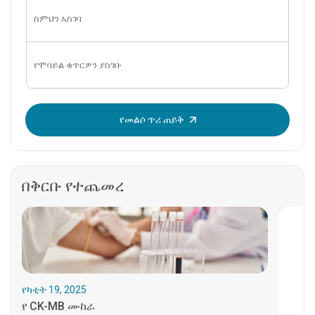
OTP አስገባ፡
የመልሶ ጥሪ ጠይቅ
በቅርቡ የተጨመረ
የካቲት 19, 2025
የ CK-MB ሙከራ