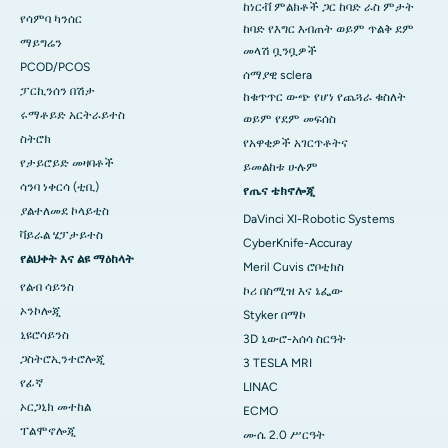
ከነርቭ ምልክቶች ጋር ከባድ ራስ ምታት
የሳምባ ካንሰር
ከባድ የእግር እብጠት ወይም ጥልቅ ደም
ማይግሬን
መላሽ ቧንቧዎች
PCOD/PCOS
ሰማያዊ sclera
ፓርኪንሰን በሽታ
ከቁጥጥር ውጭ የሆነ የጨጓራ ​​​​ቁስለት
ሩማቶይድ አርትራይተስ
ወይም የደም መፍሰስ
ስትሮክ
የአዋቂዎች አገርጥቶትና
የታይሮይድ መዛባቶች
ይመልከቱ ሁሉም
ሳንባ ነቀርሳ (ቲቢ)
የጤና ቴክኖሎጂ
ያልተለመደ ኮላይቲስ
DaVinci XI-Robotic Systems
ቫይራል ሄፓታይተስ
CyberKnife-Accuray
የልህቀት እና ልዩ ማዕከላት
Meril Cuvis ሮቦቲክስ
የልብ ሳይንስ
ኮሪ በስሚዝ እና ኔፌው
ኦንኮሎጂ
Styker በማኮ
ኒዩሮሳይንስ
3D ኒውሮ-አሰሳ ስርዓት
ጋስትሮኢንተሮሎጂ
3 TESLA MRI
የፊኛ
LINAC
ኦርጋኒክ መተከል
ECMO
ፐልሞኖሎጂ
ሙሴ 2.0 ሥርዓት