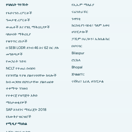
በኬኬ ናጋር፣ ማዱራይ ውስጥ ምርጥ ሆስፒታል
የባለቤት ግንኙነት
የኢኤም ማለፊያ
ናሬንድራፑር
የፋይናንስ ሪፖርቶች
ምርጥ ሆስፒታል በራምጂ ናጋር፣ ኔሎር
ጉዋሃቲ
ዓመታዊ ሪፖርቶች
በሴክተር-19 ፣ ሩርኬላ ውስጥ ያለው ምርጥ ሆስፒታል
ክርስቲያን ባስቲ፣ ዓለም አቀፍ
ውጤቶች እና የገቢ ማቅረቢያዎች
ሆስፒታሎች
ባለሀብት ማቅረቢያ
በስዋርጌት፣ ፑን ውስጥ ምርጥ ሆስፒታል
ፓሺም ቦራጋኦን፣ ኤክሴል ኬር
የቁጥጥር ሰነዶች
ቡቦናሳር
በ SEBI LODR ደንብ 46 እና 62 ስር ያሉ
በደቡብ ዴልሂ ውስጥ ምርጥ የሴቶች የካንሰር ሆስፒታል
Bilaspur
መግለጫዎች
ሮርኬላ
የመጋራት ንድፍ
Bhopal
NCLT የተጠራ ስብሰባ
ጃባልልፐር
የይገባኛል ጥያቄ ያልተነሳባቸው ክፍሎች
ናቭሳሪ፣ ኒራሊ ሆስፒታል
ክብ መጋበዝ ደህንነታቸው ያልተጠበቀ
ተቀማጭ ገንዘብ
የተቀናጀ የዝግጅት እቅድ
ማስታወቂያዎች
SAP እንደገና ማደራጀት 2018
የእውቅያ ዝርዝሮች
የሚዲያ ማዕከል