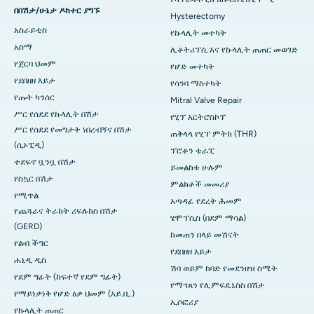
በበሽታ/ሁኔታ ዶክተር ያግኙ
Hysterectomy
አስራይቲስ
የኩላሊት መተካት
አስማ
ሊቶትሪፕሲ እና የኩላሊት ጠጠር መወገድ
የጀርባ ህመም
የሆድ መተካት
የደበዘዘ እይታ
የሳንባ ማስተካት
የጡት ካንሰር
Mitral Valve Repair
ሥር የሰደደ የኩላሊት በሽታ
የሂፕ አርትሮስኮፕ
ሥር የሰደደ የመግታት ነበረብኝና በሽታ
ጠቅላላ የሂፕ ምትክ (THR)
(ሲኦፒዲ)
ፕሮቶን ቴራፒ
ተደፍኖ ቧንቧ በሽታ
ይመልከቱ ሁሉም
የስኳር በሽታ
ምልክቶች መመሪያ
የሚጥል
አጣዳፊ የደረት ሕመም
የጨጓራና ትራክት ሪፍሉክስ በሽታ
ሄሞፕሲስ (በደም ማሳል)
(GERD)
ከመጠን በላይ መሽናት
የልብ ችግር
የደበዘዘ እይታ
ሐኒዲ ዲስ
ሽባ ወይም ከባድ የመደንዘዝ ስሜት
የደም ግፊት (ከፍተኛ የደም ግፊት)
የማኅጸን የሊምፍዴኔስስ በሽታ
የማይነቃነቅ የሆድ ዕቃ ህመም (አይ.ቢ.)
ኢሶፎሪያ
የኩላሊት ጠጠር