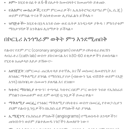
ጾም፡-
ከሂደቱ በፊት ለ 6-8 ሰአታት ከመብላትና ከመጠጣት ይቆጠቡ.
የሕክምና ሙከራዎች;
የደም ምርመራዎች፣ ኤሌክትሮካርዲዮግራም (ኢ.ሲ.ጂ.)
ወይም የምስል ጥናቶች አስቀድመው ሊያስፈልጉ ይችላሉ።
ዝግጅቶች፡-
ከሂደቱ በኋላ አንድ ሰው ወደ ቤትዎ እንዲነዳዎ ያቅዱ ፣ ምክንያቱም
ማስታገሻዎች እንቅልፍ ሊሰማዎት ይችላል።
በኮርኒሪ አንጎግራም ወቅት ምን እንደሚጠበቅ
የልብና የደም ሥር (coronary angiogram) በተለምዶ በካቴቴራይዜሽን
ላብራቶሪ (cath lab) ውስጥ ይከናወናል እና ከ30-60 ደቂቃዎችን ይወስዳል።
የሂደቱ አጠቃላይ እይታ ይኸውና፡-
አዘገጃጀት:
በምርመራ ጠረጴዛ ላይ ይተኛሉ, እና IV መስመር ለመድሃኒት እና
ለንፅፅር ማቅለሚያ ይገባል. የማስገቢያ ቦታ (ብዙውን ጊዜ ብሽሽት ወይም የእጅ
አንጓ) በአካባቢው ሰመመን ይጸዳል እና ደነዘዘ።
ካቴተር ማስገቢያ
ቀጭን፣ ተጣጣፊ ካቴተር በደም ሥር ውስጥ ገብቶ የኤክስሬይ
ምስልን በመጠቀም ወደ ደም ወሳጅ ቧንቧዎች ይመራዋል።
ማቅለሚያ መርፌ;
የንፅፅር ማቅለሚያ በካቴቴሩ ውስጥ በመርፌ የተወጋ ሲሆን
ይህም የልብ ቧንቧዎችን በኤክስ ሬይ ምስሎች ላይ ያጎላል.
ኢሜጂንግ:
የኤክስሬይ ምስሎች (angiograms) የሚወሰዱት እገዳዎችን፣
ጠባብነትን ወይም ያልተለመዱ ነገሮችን ለመለየት ነው።