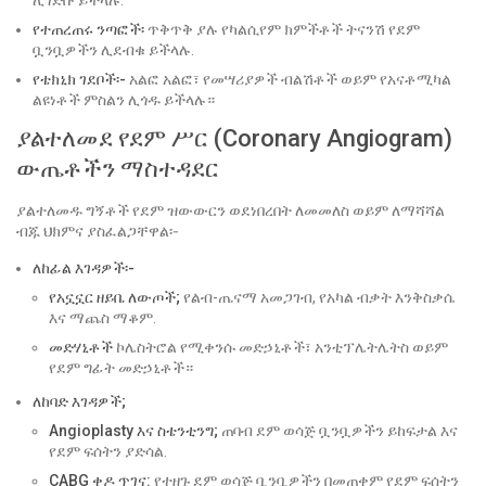
ሊገድቡ ይችላሉ.
የተጠረጠሩ ንጣፎች፡
ጥቅጥቅ ያሉ የካልሲየም ክምችቶች ትናንሽ የደም
ቧንቧዎችን ሊደብቁ ይችላሉ.
የቴክኒክ ገደቦች፡-
አልፎ አልፎ፣ የመሣሪያዎች ብልሽቶች ወይም የአናቶሚካል
ልዩነቶች ምስልን ሊጎዱ ይችላሉ።
ያልተለመደ የደም ሥር (Coronary Angiogram)
ውጤቶችን ማስተዳደር
ያልተለመዱ ግኝቶች የደም ዝውውርን ወደነበረበት ለመመለስ ወይም ለማሻሻል
ብጁ ህክምና ያስፈልጋቸዋል፡-
ለከፊል እገዳዎች፡-
የአኗኗር ዘይቤ ለውጦች;
የልብ-ጤናማ አመጋገብ, የአካል ብቃት እንቅስቃሴ
እና ማጨስ ማቆም.
መድሃኒቶች
ኮሌስትሮል የሚቀንሱ መድኃኒቶች፣ አንቲፕሌትሌትስ ወይም
የደም ግፊት መድኃኒቶች።
ለከባድ እገዳዎች;
Angioplasty እና ስቴንቲንግ;
ጠባብ ደም ወሳጅ ቧንቧዎችን ይከፍታል እና
የደም ፍሰትን ያድሳል.
CABG ቀዶ ጥገና:
የተዘጉ ደም ወሳጅ ቧንቧዎችን በመጠቀም የደም ፍሰትን