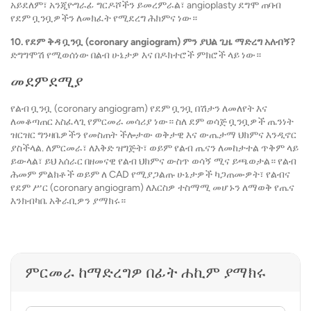
አይደለም፣ አንጂዮግራፊ ግርዶሾችን ይመረምራል፣ angioplasty ደግሞ ጠባብ
የደም ቧንቧዎችን ለመክፈት የሚደረግ ሕክምና ነው።
10. የደም ቅዳ ቧንቧ (coronary angiogram) ምን ያህል ጊዜ ማድረግ አለብኝ?
ድግግሞሽ የሚወሰነው በልብ ሁኔታዎ እና በዶክተሮች ምክሮች ላይ ነው።
መደምደሚያ
የልብ ቧንቧ (coronary angiogram) የደም ቧንቧ በሽታን ለመለየት እና
ለመቆጣጠር አስፈላጊ የምርመራ መሳሪያ ነው። ስለ ደም ወሳጅ ቧንቧዎች ጤንነት
ዝርዝር ግንዛቤዎችን የመስጠት ችሎታው ወቅታዊ እና ውጤታማ ህክምና እንዲኖር
ያስችላል. ለምርመራ፣ ለእቅድ ዝግጅት፣ ወይም የልብ ጤናን ለመከታተል ጥቅም ላይ
ይውላል፣ ይህ አሰራር በዘመናዊ የልብ ህክምና ውስጥ ወሳኝ ሚና ይጫወታል። የልብ
ሕመም ምልክቶች ወይም ለ CAD የሚያጋልጡ ሁኔታዎች ካጋጠሙዎት፣ የልብና
የደም ሥር (coronary angiogram) ለእርስዎ ተስማሚ መሆኑን ለማወቅ የጤና
እንክብካቤ አቅራቢዎን ያማክሩ።
ምርመራ ከማድረግዎ በፊት ሐኪም ያማክሩ