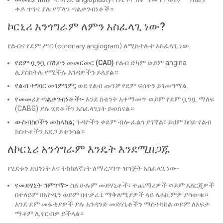
ቀዶ ጥገና ያሉ የፕላን ጣልቃገብነቶች።
ኮርኒሪ አንጎግራም ለምን አስፈላጊ ነው?
የልብና የደም ሥር (coronary angiogram) ለሚከተሉት አስፈላጊ ነው.
የደም ቧንቧ በሽታን መመርመር (CAD)
የልብ ድካም ወይም angina
ሊያስከትሉ የሚችሉ እገዳዎችን ይለያል።
የልብ ተግባር መገምገም;
ወደ የልብ ጡንቻ የደም ፍሰትን ይገመግማል.
የመመሪያ ጣልቃገብነቶች፡-
እንደ ስቴንት አቀማመጥ ወይም የደም ቧንቧ ማለፍ
(CABG) ያሉ ሂደቶችን አስፈላጊነት ይወስናል።
ውስብስቦችን መከላከል;
ጉዳዮችን ቀደም ብሎ ፈልጎ ያገኛል፣ ይህም ከባድ የልብ
ክስተቶችን አደጋ ይቀንሳል።
ለኮርኒሪ አንጎግራም እንዴት እንደሚዘጋጁ
የሂደቱን ደህንነት እና ትክክለኛነት ለማረጋገጥ ዝግጅት አስፈላጊ ነው-
የመድሃኒት ግምገማ፡-
ስለ ሁሉም መድሃኒቶች፣ ተጨማሪዎች ወይም አለርጂዎች
በተለይም በአዮዲን ወይም በተቃራኒ ማቅለሚያዎች ላይ ለሐኪምዎ ያሳውቁ።
እንደ ደም መፋቂያዎች ያሉ አንዳንድ መድሃኒቶችን ማስተካከል ወይም ለአፍታ
ማቆም ሊኖርብዎ ይችላል።