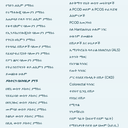
ለተቅማጥ የቤት ውስጥ መፍትሄዎች
የዓይን ሐኪም ያማክሩ
ለ PCOD ወይም ለ PCOS ተፈጥሯዊ
የሩማቶሎጂ ባለሙያን ያማክሩ
ሕክምናዎች
አጠቃላይ የቀዶ ጥገና ሐኪም ያማክሩ
PCOD አመጋገብ
የቆዳ ህክምና ባለሙያን ያማክሩ
ስለ Hantavirus ሁሉም ነገር
የኢንዶክሪኖሎጂስት ባለሙያን ያማክሩ
ሁሉንም ይመልከቱ
የጥርስ ሀኪምን ያማክሩ
በሽታዎች እና ሁኔታዎች
የተላላፊ በሽታዎች ባለሙያ ያማክሩ
ኤማያትሮፊክ ላተራል ስክለሮሲስ (ALS)
የፊዚዮቴራፒስት ባለሙያን ያማክሩ
አጥንት ማዞር
የሥነ ልቦና ባለሙያን ያማክሩ
የአንጎል ካንሰር
የትራንስፕላንት ቀዶ ሐኪምን ያማክሩ
የጡት ካንሰር
ይመልከቱ ሁሉም
ሥር የሰደደ የኩላሊት በሽታ (CKD)
ዶክተርን በአካባቢዎ ያግኙ
Colorectal ካንሰር
በቼኒ ውስጥ ዶክተር ያማክሩ
ተደፍኖ ቧንቧ በሽታ
ሃይደራባድ ውስጥ ዶክተር ያማክሩ
የስኳር በሽታ
በባንጋሎር ውስጥ ዶክተር ያማክሩ
የሚጥል
ሙምባይ ውስጥ ዶክተር ያማክሩ
ሃንታቫይረስ
ኮልካታ ውስጥ ዶክተር ያማክሩ
የደም ግፊት (ከፍተኛ የደም ግፊት)
በዴሊ ውስጥ ዶክተር ያማክሩ
የማይነቃነቅ የሆድ ዕቃ ህመም (አይ.ቢ.)