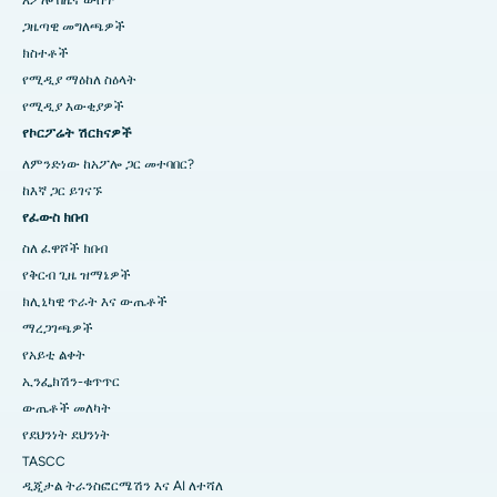
አፖሎ በዜና ውስጥ
ጋዜጣዊ መግለጫዎች
ክስተቶች
የሚዲያ ማዕከለ ስዕላት
የሚዲያ እውቂያዎች
የኮርፖሬት ሽርክናዎች
ለምንድነው ከአፖሎ ጋር መተባበር?
ከእኛ ጋር ይገናኙ
የፈውስ ክበብ
ስለ ፈዋሾች ክበብ
የቅርብ ጊዜ ዝማኔዎች
ክሊኒካዊ ጥራት እና ውጤቶች
ማረጋገጫዎች
የአይቲ ልቀት
ኢንፌክሽን-ቁጥጥር
ውጤቶች መለካት
የደህንነት ደህንነት
TASCC
ዲጂታል ትራንስፎርሜሽን እና AI ለተሻለ