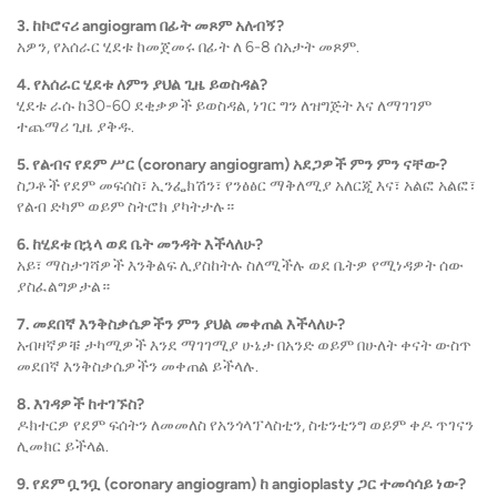
3. ከኮሮናሪ angiogram በፊት መጾም አለብኝ?
አዎን, የአሰራር ሂደቱ ከመጀመሩ በፊት ለ 6-8 ሰአታት መጾም.
4. የአሰራር ሂደቱ ለምን ያህል ጊዜ ይወስዳል?
ሂደቱ ራሱ ከ30-60 ደቂቃዎች ይወስዳል, ነገር ግን ለዝግጅት እና ለማገገም
ተጨማሪ ጊዜ ያቅዱ.
5. የልብና የደም ሥር (coronary angiogram) አደጋዎች ምን ምን ናቸው?
ስጋቶች የደም መፍሰስ፣ ኢንፌክሽን፣ የንፅፅር ማቅለሚያ አለርጂ እና፣ አልፎ አልፎ፣
የልብ ድካም ወይም ስትሮክ ያካትታሉ።
6. ከሂደቱ በኋላ ወደ ቤት መንዳት እችላለሁ?
አይ፣ ማስታገሻዎች እንቅልፍ ሊያስከትሉ ስለሚችሉ ወደ ቤትዎ የሚነዳዎት ሰው
ያስፈልግዎታል።
7. መደበኛ እንቅስቃሴዎችን ምን ያህል መቀጠል እችላለሁ?
አብዛኛዎቹ ታካሚዎች እንደ ማገገሚያ ሁኔታ በአንድ ወይም በሁለት ቀናት ውስጥ
መደበኛ እንቅስቃሴዎችን መቀጠል ይችላሉ.
8. እገዳዎች ከተገኙስ?
ዶክተርዎ የደም ፍሰትን ለመመለስ የአንጎላፕላስቲን, ስቴንቲንግ ወይም ቀዶ ጥገናን
ሊመክር ይችላል.
9. የደም ቧንቧ (coronary angiogram) ከ angioplasty ጋር ተመሳሳይ ነው?