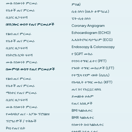
ሙሉ የሰውነት ምርመራ
ምስል)
የሴቶች ጤና ምርመራ
ሲቲ ስካን (ስሌት ቶሞግራፊ)
ሲኒየር ዜጋ ፍተሻ
ፔት-ሲቲ ስካን
በባንጋሎር ውስጥ የጤና ምርመራዎች
Coronary Angiogram
Echocardiogram (ECHO)
የልብ ጤና ምርመራ
ኤሌክትሮካርዲዮግራም (ECG)
የሴቶች ጤና ምርመራ
Endoscopy & Colonoscopy
ሲኒየር ዜጋ ፍተሻ
የ SGPT ሙከራ
የስትሮክ ስጋት ፍተሻ
የሳንባ ተግባር ፈተና (PFT)
ሙሉ የሰውነት ምርመራ
የጉበት ተግባር ሙከራዎች (LFT)
በሙምባይ ውስጥ የጤና ምርመራዎች
የተሟላ የደም ብዛት (ሲቢሲ)
የልብ ጤና ምርመራ
የኩላሊት ተግባር ሙከራ (KFT)
የሴቶች ጤና ምርመራ
ጤና እና የአኗኗር ዘይቤ
ማስተር የጤና ምርመራ
ይመልከቱ ሁሉም
ሲኒየር ዜጋ ፍተሻ
የጤና አስሊዎች
ሙሉ የሰውነት ምርመራ
BMI ካልኩሌተር
የመከላከያ ጤና - አፖሎ ፕሮሄልዝ
BMR ካልኩሌተር
ፕሮግራሞች / ጥቅሎች
የሰውነት ስብ ካልኩሌተር
Pro የጤና ቤት
የቀለም እይታ ፈተና