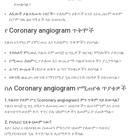
ይመልሳል።
ለሌሎች ያልተለመዱ ነገሮች፡-
የሕክምና ዕቅዶች እንደ አኑኢሪዜም ወይም
ስፓም ባሉ ልዩ ግኝቶች ላይ ይወሰናሉ.
የ Coronary angiogram ጥቅሞች
የልብ አንጎግራም የምርመራ እና የሕክምና ጥቅሞችን ይሰጣል-
ትክክለኛ ምርመራ
የልብ ደም ወሳጅ ቧንቧዎች ዝርዝር ምስሎችን ያቀርባል.
የሚመራ ሕክምና;
የታለሙ እና ውጤታማ ጣልቃገብነቶችን ያረጋግጣል።
ፈጣን ውጤቶች
በሂደቱ ወቅት ፈጣን ግንዛቤዎችን ይሰጣል ።
በትንሹ ወራሪ፡-
በትንሹ የማገገሚያ ጊዜ በትናንሽ ንክሻዎች ይከናወናል።
ስለ Coronary angiogram የሚጠየቁ ጥያቄዎች
1. የልብና የደም ሥር (coronary angiogram) ምን ጥቅም ላይ ይውላል?
የልብ ወሳጅ ቧንቧ በሽታን ለመመርመር፣ መዘጋቶችን ለመገምገም እና እንደ
ስቴንቲንግ ወይም ቀዶ ጥገና ያሉ ህክምናዎችን ለመምራት ይጠቅማል።
2. የአሰራር ሂደቱ ህመም ነው?
አይ፣ አሰራሩ በአካባቢው ሰመመን ምክንያት ህመም የለውም። ካቴተር
በሚያስገቡበት ጊዜ ትንሽ ግፊት ሊሰማዎት ይችላል.