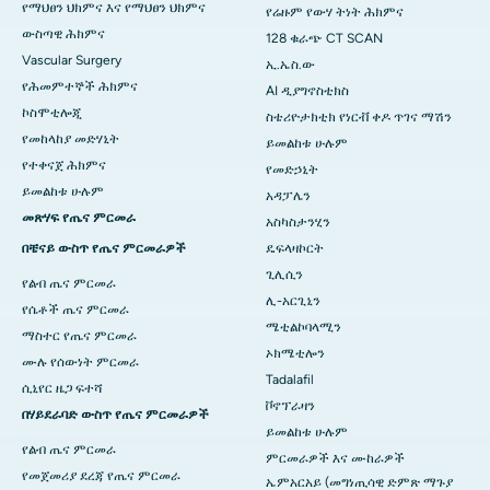
የማህፀን ህክምና እና የማህፀን ህክምና
የሬዙም የውሃ ትነት ሕክምና
ውስጣዊ ሕክምና
128 ቁራጭ CT SCAN
Vascular Surgery
ኢ.ኤስ.ው
የሕመምተኞች ሕክምና
AI ዲያግኖስቲክስ
ኮስሞቲሎጂ
ስቴሪዮታክቲክ የነርቭ ቀዶ ጥገና ማሽን
የመከላከያ መድሃኒት
ይመልከቱ ሁሉም
የተቀናጀ ሕክምና
የመድኃኒት
ይመልከቱ ሁሉም
አዳፓሌን
መጽሃፍ የጤና ምርመራ
አስካስታንሂን
በቼናይ ውስጥ የጤና ምርመራዎች
ዴፍላዛኮርት
ጊሊሲን
የልብ ጤና ምርመራ
ሊ-አርጊኒን
የሴቶች ጤና ምርመራ
ሜቲልኮባላሚን
ማስተር የጤና ምርመራ
ኦክሜቲሎን
ሙሉ የሰውነት ምርመራ
Tadalafil
ሲኒየር ዜጋ ፍተሻ
ቮኖፕራዛን
በሃይደራባድ ውስጥ የጤና ምርመራዎች
ይመልከቱ ሁሉም
የልብ ጤና ምርመራ
ምርመራዎች እና ሙከራዎች
የመጀመሪያ ደረጃ የጤና ምርመራ
ኤምአርአይ (መግነጢሳዊ ድምጽ ማጉያ