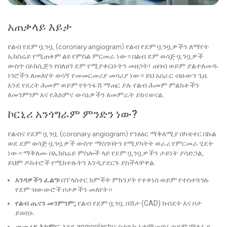
አጠቃላይ እይታ
የልብ የደም ቧንቧ (coronary angiogram) የልብ የደም ቧንቧዎችን ለማየት
ኤክስሬይ የሚጠቀም ልዩ የምስል ምርመራ ነው። በልብ ደም ወሳጅ ቧንቧዎች
ውስጥ በኦክሲጅን የበለፀገ ደም የሚያቀርቡትን መዘጋት፣ ጠባብ ወይም ያልተለመዱ
ነገሮችን ለመለየት ወሳኝ የመመርመሪያ መሳሪያ ነው። ይህ አሰራር ብዙውን ጊዜ
እንደ የደረት ሕመም ወይም የትንፋሽ ማጠር ያሉ የልብ ሕመም ምልክቶችን
ለመገምገም እና የሕክምና ውሳኔዎችን ለመምራት ይከናወናል.
ኮርኒሪ አንጎግራም ምንድን ነው?
የልብና የደም ቧንቧ (coronary angiogram) የንፅፅር ማቅለሚያ በካቴተር በኩል
ወደ ደም ወሳጅ ቧንቧዎች ውስጥ ማስገባትን የሚያካትት ወራሪ የምርመራ ሂደት
ነው። ማቅለሙ በኤክስሬይ ምስሎች ላይ የደም ቧንቧዎችን ታይነት ያሳድጋል,
ይህም ዶክተሮች የሚከተሉትን እንዲያደርጉ ያስችላቸዋል.
እገዳዎችን ፈልግ፡
በፕላስተር ክምችት ምክንያት የተቀነሰ ወይም የተስተጓጎሉ
የደም ዝውውሮች ቦታዎችን መለየት።
የልብ ጤናን መገምገም;
የልብ የደም ቧንቧ በሽታ (CAD) ክብደት እና ቦታ
ይወስኑ.
መመሪያ ሕክምና:
እንደ angioplasty፣ ስቴንት አቀማመጥ፣ ወይም ማለፊያ