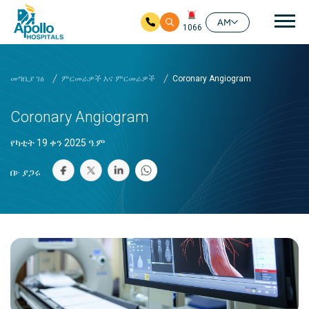
ዋና
AM
1066
ዋና ይዘት ዘልለው ይሂዱ
መግቢያ ገፅ
ምርመራዎች እና ምርመራዎች
Coronary Angiogram
Coronary Angiogram
የካቲት 19 ቀን 2025 ዓ.ም
በ፦ ያጋሩ