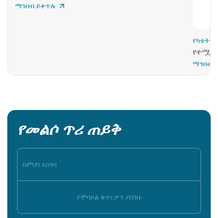
ማንበብ ይቀጥሉ
የካቲት 19
የተሟላ 
ማንበብ 
የመልሶ ጥሪ ጠይቅ