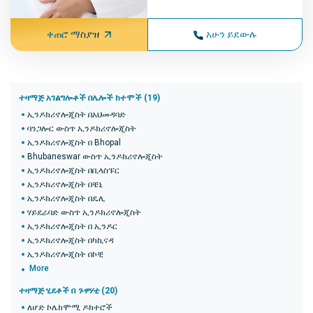
ቀጠሮ ማስያዝ
አሁን ይደውሉ
ተዛማጅ አገልግሎቶች በሌሎች ከተሞች (19)
ኢንዶክሪኖሎጂስት በአህመዳባድ
ባንጋሎር ውስጥ ኢንዶክሪኖሎጂስት
ኢንዶክሪኖሎጂስት በ Bhopal
Bhubaneswar ውስጥ ኢንዶክሪኖሎጂስት
ኢንዶክሪኖሎጂስት በቢላስፑር
ኢንዶክሪኖሎጂስት በቼኒ
ኢንዶክሪኖሎጂስት በዴሊ
ሃይደራባድ ውስጥ ኢንዶክሪኖሎጂስት
ኢንዶክሪኖሎጂስት በ ኢንዶር
ኢንዶክሪኖሎጂስት በካኪናዳ
ኢንዶክሪኖሎጂስት በኮቺ
More
ተዛማጅ ሂደቶች በ
ጉዋሃቲ
(20)
ለሆድ ኮሌክሞሚ ዶክተሮች