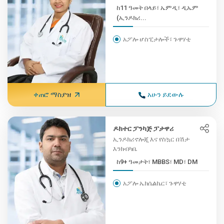
ከ11 ዓመት በላይ፣ ኤምዲ፣ ዲኤም
(ኢንዶክሪ...
አፖሎ ሆስፒታሎች፣ ጉዋሃቲ
ቀጠሮ ማስያዝ
አሁን ይደውሉ
ዶክተር ፓንካጅ ፓታዋሪ
ኢንዶክሪኖሎጂ እና የስኳር በሽታ
እንክብካቤ
ከ9+ ዓመታት፣ MBBS፣ MD፣ DM
አፖሎ ኤክሴልኬር፣ ጉዋሃቲ