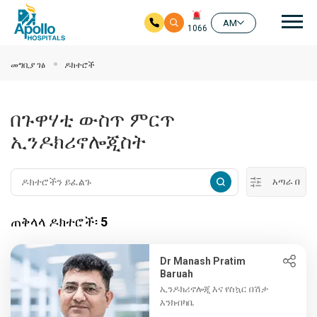
ዋና
AM
1066
ዋና ይዘት ዘልለው ይሂዱ
መግቢያ ገፅ
ዶክተሮች
በጉዋሃቲ ውስጥ ምርጥ
ኢንዶክሪኖሎጂስት
አጣራ በ
ጠቅላላ ዶክተሮች፡
5
Dr Manash Pratim
Baruah
ኢንዶክሪኖሎጂ እና የስኳር በሽታ
እንክብካቤ