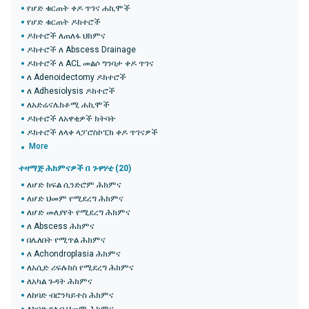
የሆድ ቁርጠት ቀዶ ጥገና ሐኪሞች
የሆድ ቁርጠት ዶክተሮች
ዶክተሮች ለጠለፋ ህክምና
ዶክተሮች ለ Abscess Drainage
ዶክተሮች ለ ACL መልሶ ግንባታ ቀዶ ጥገና
ለ Adenoidectomy ዶክተሮች
ለ Adhesiolysis ዶክተሮች
ለአድሬናሌክቶሚ ሐኪሞች
ዶክተሮች ለአዋቂዎች ክትባት
ዶክተሮች ለላቀ ላፓሮስኮፒክ ቀዶ ጥገናዎች
More
ተዛማጅ ሕክምናዎች በ
ጉዋሃቲ
(20)
ለሆድ ክፍል ሲንድሮም ሕክምና
ለሆድ ህመም የሚደረግ ሕክምና
ለሆድ መለያየት የሚደረግ ሕክምና
ለ Abscess ሕክምና
በሌለበት የሚጥል ሕክምና
ለ Achondroplasia ሕክምና
ለአሲድ ሪፍሉክስ የሚደረግ ሕክምና
ለአካል ጉዳት ሕክምና
ለከባድ ብሮንካይተስ ሕክምና