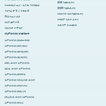
BMI ካልኩሌተር
የመከላከያ ጤና - አፖሎ ፕሮሄልዝ
BMR ካልኩሌተር
ፕሮግራሞች / ጥቅሎች
የሰውነት ስብ ካልኩሌተር
Pro የጤና ቤት
የቀለም እይታ ፈተና
የእኛ ልምዶች
ሁሉንም ይመልከቱ
የእርስዎ ተሞክሮ
የአምቡላንስ አገልግሎት
አምቡላንስ በአህመዳባድ
አምቡላንስ በባንጋሎር
አምቡላንስ በቡባኔስዋር
አምቡላንስ በቢላስፑር
በቼኒ ውስጥ አምቡላንስ
በዴሊ ውስጥ አምቡላንስ
አምቡላንስ በጓዋሃቲ
አምቡላንስ ሃይደራባድ ውስጥ
አምቡላንስ በዓይንዶር
አምቡላንስ በካኪናዳ
በካራኩዲ ውስጥ አምቡላንስ
አምቡላንስ በካሩር