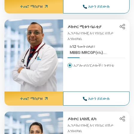
ቀጠሮ ማስያዝ
አሁን ይደውሉ
ዶክተር ሚቱን ባራቲያ
ኢንዶክሪኖሎጂ እና የስኳር በሽታ
እንክብካቤ
ከ12 ዓመት በላይ፣
MBBS፣MRCGP(ዩኬ)...
አፖሎ ሆስፒታሎች፣ ጉዋሃቲ
ቀጠሮ ማስያዝ
አሁን ይደውሉ
ዶክተር ኒላክሺ ዴካ
ኢንዶክሪኖሎጂ እና የስኳር በሽታ
እንክብካቤ