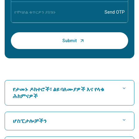
የታመኑ ዶክተሮች፣ ልዩ ባለሙያዎች እና የላቁ
ሕክምናዎች
ሆስፒታል ፈልግ
ሆስፒታሎቻችን