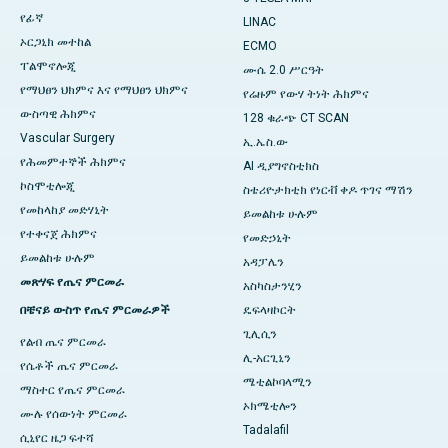
የፊኛ
LINAC
ኦርጋኒክ መተከል
ECMO
ፐልሞኖሎጂ
ሙሴ 2.0 ሥርዓት
የማህፀን ህክምና እና የማህፀን ህክምና
የሬዙም የውሃ ትነት ሕክምና
ውስጣዊ ሕክምና
128 ቁራጭ CT SCAN
Vascular Surgery
ኢ.ኤስ.ው
የሕመምተኞች ሕክምና
AI ዲያግኖስቲክስ
ኮስሞቲሎጂ
ስቴሪዮታክቲክ የነርቭ ቀዶ ጥገና ማሽን
የመከላከያ መድሃኒት
ይመልከቱ ሁሉም
የተቀናጀ ሕክምና
የመድኃኒት
ይመልከቱ ሁሉም
አዳፓሌን
መጽሃፍ የጤና ምርመራ
አስካስታንሂን
በቼናይ ውስጥ የጤና ምርመራዎች
ዴፍላዛኮርት
ጊሊሲን
የልብ ጤና ምርመራ
ሊ-አርጊኒን
የሴቶች ጤና ምርመራ
ሜቲልኮባላሚን
ማስተር የጤና ምርመራ
ኦክሜቲሎን
ሙሉ የሰውነት ምርመራ
Tadalafil
ሲኒየር ዜጋ ፍተሻ