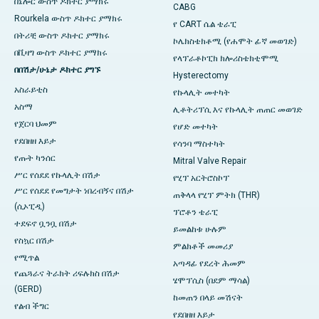
በኔሎር ውስጥ ዶክተር ያማክሩ
CABG
Rourkela ውስጥ ዶክተር ያማክሩ
የ CART ሴል ቴራፒ
በትሪቺ ውስጥ ዶክተር ያማክሩ
ኮሌክስቴክቶሚ (የሐሞት ፊኛ መወገድ)
በቪዛግ ውስጥ ዶክተር ያማክሩ
የላፕራቶኮፒክ ክሎሪስቴክቲሞሚ
በበሽታ/ሁኔታ ዶክተር ያግኙ
Hysterectomy
አስራይቲስ
የኩላሊት መተካት
አስማ
ሊቶትሪፕሲ እና የኩላሊት ጠጠር መወገድ
የጀርባ ህመም
የሆድ መተካት
የደበዘዘ እይታ
የሳንባ ማስተካት
የጡት ካንሰር
Mitral Valve Repair
ሥር የሰደደ የኩላሊት በሽታ
የሂፕ አርትሮስኮፕ
ሥር የሰደደ የመግታት ነበረብኝና በሽታ
ጠቅላላ የሂፕ ምትክ (THR)
(ሲኦፒዲ)
ፕሮቶን ቴራፒ
ተደፍኖ ቧንቧ በሽታ
ይመልከቱ ሁሉም
የስኳር በሽታ
ምልክቶች መመሪያ
የሚጥል
አጣዳፊ የደረት ሕመም
የጨጓራና ትራክት ሪፍሉክስ በሽታ
ሄሞፕሲስ (በደም ማሳል)
(GERD)
ከመጠን በላይ መሽናት
የልብ ችግር
የደበዘዘ እይታ