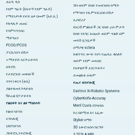
ሐኒዲ ዲስ
ሽባ ወይም ከባድ የመደንዘዝ ስሜት
የደም ግፊት (ከፍተኛ የደም ግፊት)
የማኅጸን የሊምፍዴኔስስ በሽታ
የማይነቃነቅ የሆድ ዕቃ ህመም (አይ.ቢ.)
ኢሶፎሪያ
የኩላሊት ጠጠር
ከነርቭ ምልክቶች ጋር ከባድ ራስ ምታት
የሳምባ ካንሰር
ከባድ የእግር እብጠት ወይም ጥልቅ ደም
ማይግሬን
መላሽ ቧንቧዎች
PCOD/PCOS
ሰማያዊ sclera
ፓርኪንሰን በሽታ
ከቁጥጥር ውጭ የሆነ የጨጓራ ​​​​ቁስለት
ሩማቶይድ አርትራይተስ
ወይም የደም መፍሰስ
ስትሮክ
የአዋቂዎች አገርጥቶትና
የታይሮይድ መዛባቶች
ይመልከቱ ሁሉም
ሳንባ ነቀርሳ (ቲቢ)
የጤና ቴክኖሎጂ
ያልተለመደ ኮላይቲስ
DaVinci XI-Robotic Systems
ቫይራል ሄፓታይተስ
CyberKnife-Accuray
የልህቀት እና ልዩ ማዕከላት
Meril Cuvis ሮቦቲክስ
የልብ ሳይንስ
ኮሪ በስሚዝ እና ኔፌው
ኦንኮሎጂ
Styker በማኮ
ኒዩሮሳይንስ
3D ኒውሮ-አሰሳ ስርዓት
ጋስትሮኢንተሮሎጂ
3 TESLA MRI