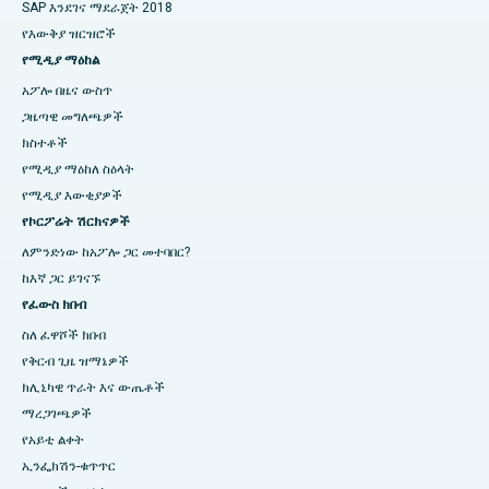
SAP እንደገና ማደራጀት 2018
የእውቅያ ዝርዝሮች
የሚዲያ ማዕከል
አፖሎ በዜና ውስጥ
ጋዜጣዊ መግለጫዎች
ክስተቶች
የሚዲያ ማዕከለ ስዕላት
የሚዲያ እውቂያዎች
የኮርፖሬት ሽርክናዎች
ለምንድነው ከአፖሎ ጋር መተባበር?
ከእኛ ጋር ይገናኙ
የፈውስ ክበብ
ስለ ፈዋሾች ክበብ
የቅርብ ጊዜ ዝማኔዎች
ክሊኒካዊ ጥራት እና ውጤቶች
ማረጋገጫዎች
የአይቲ ልቀት
ኢንፌክሽን-ቁጥጥር