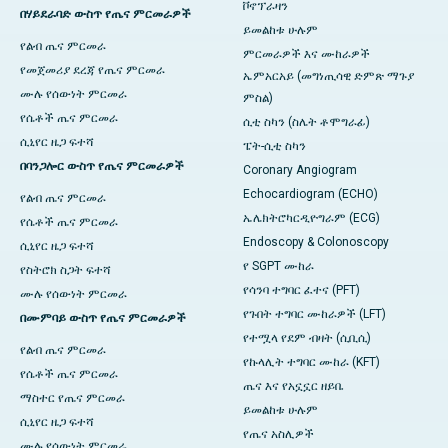
ቮኖፕራዛን
በሃይደራባድ ውስጥ የጤና ምርመራዎች
ይመልከቱ ሁሉም
የልብ ጤና ምርመራ
ምርመራዎች እና ሙከራዎች
የመጀመሪያ ደረጃ የጤና ምርመራ
ኤምአርአይ (መግነጢሳዊ ድምጽ ማጉያ
ሙሉ የሰውነት ምርመራ
ምስል)
የሴቶች ጤና ምርመራ
ሲቲ ስካን (ስሌት ቶሞግራፊ)
ሲኒየር ዜጋ ፍተሻ
ፔት-ሲቲ ስካን
በባንጋሎር ውስጥ የጤና ምርመራዎች
Coronary Angiogram
Echocardiogram (ECHO)
የልብ ጤና ምርመራ
ኤሌክትሮካርዲዮግራም (ECG)
የሴቶች ጤና ምርመራ
Endoscopy & Colonoscopy
ሲኒየር ዜጋ ፍተሻ
የ SGPT ሙከራ
የስትሮክ ስጋት ፍተሻ
የሳንባ ተግባር ፈተና (PFT)
ሙሉ የሰውነት ምርመራ
የጉበት ተግባር ሙከራዎች (LFT)
በሙምባይ ውስጥ የጤና ምርመራዎች
የተሟላ የደም ብዛት (ሲቢሲ)
የልብ ጤና ምርመራ
የኩላሊት ተግባር ሙከራ (KFT)
የሴቶች ጤና ምርመራ
ጤና እና የአኗኗር ዘይቤ
ማስተር የጤና ምርመራ
ይመልከቱ ሁሉም
ሲኒየር ዜጋ ፍተሻ
የጤና አስሊዎች
ሙሉ የሰውነት ምርመራ