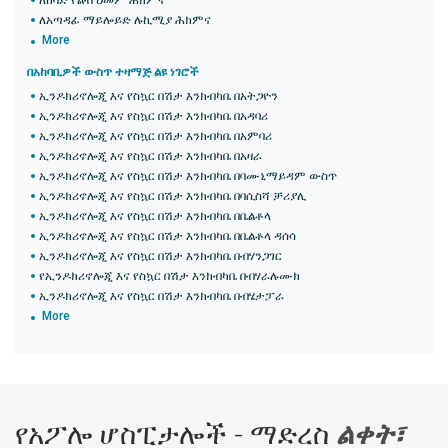
ለከባድ የልብ ህመም ሕክምና
ለአጣዳፊ ማይሎይድ ሉኪሚያ ሕክምና
More
በአከባቢዎች ውስጥ ተዛማጅ ልዩ ነገሮች
ኢንዶክሪኖሎጂ እና የስኳር በሽታ እንክብካቤ በአትጋዮን
ኢንዶክሪኖሎጂ እና የስኳር በሽታ እንክብካቤ በአዳባሪ
ኢንዶክሪኖሎጂ እና የስኳር በሽታ እንክብካቤ በአምባሪ
ኢንዶክሪኖሎጂ እና የስኳር በሽታ እንክብካቤ በአዛራ
ኢንዶክሪኖሎጂ እና የስኳር በሽታ እንክብካቤ በባሙኒማይዳም ውስጥ
ኢንዶክሪኖሎጂ እና የስኳር በሽታ እንክብካቤ በባሲስሻ ቻሪያሊ
ኢንዶክሪኖሎጂ እና የስኳር በሽታ እንክብካቤ በቤልቶላ
ኢንዶክሪኖሎጂ እና የስኳር በሽታ እንክብካቤ በቤልቶላ ዳሰሳ
ኢንዶክሪኖሎጂ እና የስኳር በሽታ እንክብካቤ በብሃንጋገር
የኢንዶክሪኖሎጂ እና የስኳር በሽታ እንክብካቤ በብሃራሉሙክ
ኢንዶክሪኖሎጂ እና የስኳር በሽታ እንክብካቤ በብሄታፓራ
More
የአፖሎ ሆስፒታሎች - ማድረስ
ልቀት፣