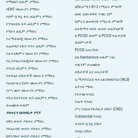
የማህፀን ሐኪም ያማክሩ
ለቫይታሚን B12 የሚሆኑ ምግቦች
የENT ባለሙያን ያማክሩ
በወር አበባ ወቅት ጥቁር ደም
የደም ቧንቧ ቀዶ ሐኪምን ያማክሩ
ክምርን ለመዋጋት የሚረዱ ምግቦች
የፕላስቲክ ቀዶ ሐኪምን ያማክሩ
ለተቅማጥ የቤት ውስጥ መፍትሄዎች
የዓይን ሐኪም ያማክሩ
ለ PCOD ወይም ለ PCOS ተፈጥሯዊ
የሩማቶሎጂ ባለሙያን ያማክሩ
ሕክምናዎች
አጠቃላይ የቀዶ ጥገና ሐኪም ያማክሩ
PCOD አመጋገብ
የቆዳ ህክምና ባለሙያን ያማክሩ
ስለ Hantavirus ሁሉም ነገር
የኢንዶክሪኖሎጂስት ባለሙያን ያማክሩ
ሁሉንም ይመልከቱ
የጥርስ ሀኪምን ያማክሩ
በሽታዎች እና ሁኔታዎች
የተላላፊ በሽታዎች ባለሙያ ያማክሩ
ኤማያትሮፊክ ላተራል ስክለሮሲስ (ALS)
የፊዚዮቴራፒስት ባለሙያን ያማክሩ
አጥንት ማዞር
የሥነ ልቦና ባለሙያን ያማክሩ
የአንጎል ካንሰር
የትራንስፕላንት ቀዶ ሐኪምን ያማክሩ
የጡት ካንሰር
ይመልከቱ ሁሉም
ሥር የሰደደ የኩላሊት በሽታ (CKD)
ዶክተርን በአካባቢዎ ያግኙ
Colorectal ካንሰር
በቼኒ ውስጥ ዶክተር ያማክሩ
ተደፍኖ ቧንቧ በሽታ
ሃይደራባድ ውስጥ ዶክተር ያማክሩ
የስኳር በሽታ
በባንጋሎር ውስጥ ዶክተር ያማክሩ