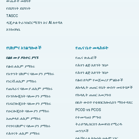
ውጤቶች መለካት
የደህንነት ደህንነት
TASCC
ዲጂታል ትራንስፎርሜሽን እና AI ለተሻለ
እንክብካቤ
የህክምና አገልግሎቶች
የጤና ቤተ መጻሕፍት
በልዩ ሙያ ዶክተር ያግኙ
የጤና ጽሑፎች
የሕፃን ልጅ እድገት ገበታ
የልብ ሐኪም ያማክሩ
የሕፃን ልጅ እድገት ገበታ
የአጥንት ህክምና ባለሙያን ያማክሩ
የልብ ድካም የመጀመሪያ ምልክቶች
የነርቭ ሐኪም ያማክሩ
ለኩላሊት ጠጠር የቤት ውስጥ መፍትሄዎች
የጨጓራና ባለሙያ ሐኪም ያማክሩ
የኩላሊት ጠጠር አመጋገብ
የኦንኮሎጂስት ባለሙያን ያማክሩ
በቤት ውስጥ የቲዩበርክሎሲስን ማስተዳደር
የኔፍሮሎጂስት ባለሙያን ያማክሩ
PCOD vs PCOS
የዑርሎጂስት ባለሙያን ያማክሩ
የተመጣጠነ ምግብ
አጠቃላይ ሐኪም ያማክሩ
ትራይግሊሰርስን ለመቀነስ የሚረዱ
የሳንባ ህክምና ባለሙያን ያማክሩ
መንገዶች
የሕፃናት ሐኪም ያማክሩ
ስለ ቫይራል ትኩሳት ሁሉም ነገር