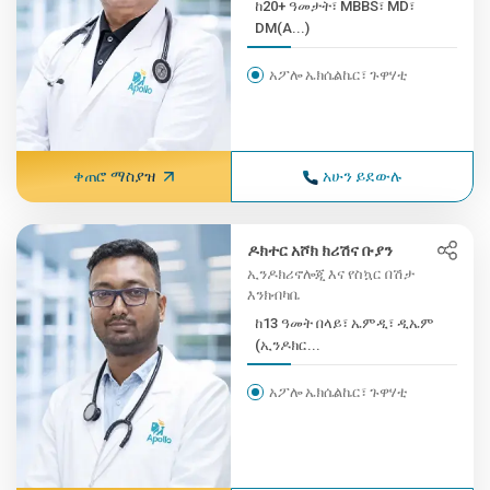
ከ20+ ዓመታት፣ MBBS፣ MD፣
DM(A...)
አፖሎ ኤክሴልኬር፣ ጉዋሃቲ
ቀጠሮ ማስያዝ
አሁን ይደውሉ
ዶክተር አሾክ ክሪሽና ቡያን
ኢንዶክሪኖሎጂ እና የስኳር በሽታ
እንክብካቤ
ከ13 ዓመት በላይ፣ ኤምዲ፣ ዲኤም
(ኢንዶክር...
አፖሎ ኤክሴልኬር፣ ጉዋሃቲ