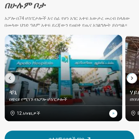
በሁሉም ቦታ
አፖሎ በ74 ሆስፒታሎች እና ሰፊ የሆነ አገር አቀፍ አውታረ መረብ ስላለው
በመላው ህንድ ዓለም አቀፍ ደረጃውን የጠበቀ የጤና አገልግሎት ይሰጣል።
ቼኒ
ሃይ
በቼናይ የሚገኙ የአፖሎ ሆስፒታሎች
በሃይ
12 አካባቢዎች
ሁሉንም ቦታዎች ያስሱ