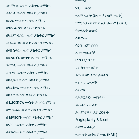
የሚጥል
ሙምባይ ውስጥ ዶክተር ያማክሩ
ሃንታቫይረስ
ኮልካታ ውስጥ ዶክተር ያማክሩ
የደም ግፊት (ከፍተኛ የደም ግፊት)
በዴሊ ውስጥ ዶክተር ያማክሩ
የማይነቃነቅ የሆድ ዕቃ ህመም (አይ.ቢ.)
በፑን ውስጥ ዶክተር ያማክሩ
የኩላሊት ጠጠር
በካሪም ናጋር ውስጥ ዶክተር ያማክሩ
ሉኪሚያ
አህመድባድ ውስጥ ዶክተር ያማክሩ
ሳንባ ክረምሆስስ
ቡባኔስዋር ውስጥ ዶክተር ያማክሩ
ኦስቲዮካርቶች
በቢላስፑር ውስጥ ዶክተር ያማክሩ
PCOD/PCOS
ጉዋሃቲ ውስጥ ዶክተር ያማክሩ
ፓርኪንሰን በሽታ
ኢንዶር ውስጥ ዶክተር ያማክሩ
ሩማቶይድ አርትራይተስ
በካኪናዳ ውስጥ ዶክተር ያማክሩ
የቆዳ ሁኔታዎች
በካራኩዲ ውስጥ ዶክተር ያማክሩ
ስትሮክ
በካሩር ውስጥ ዶክተር ያማክሩ
የታይሮይድ መዛባቶች
በ Lucknow ውስጥ ዶክተር ያማክሩ
ይመልከቱ ሁሉም
በማዱራይ ውስጥ ዶክተር ያማክሩ
ሕክምናዎች እና ሂደቶች
በ Mysore ውስጥ ዶክተር ያማክሩ
Angioplasty & Stent
በናሺክ ውስጥ ዶክተር ያማክሩ
የጎማ መተኪያ
በኖይዳ ውስጥ ዶክተር ያማክሩ
የአጥንት መቅኒ ሽግግር (BMT)