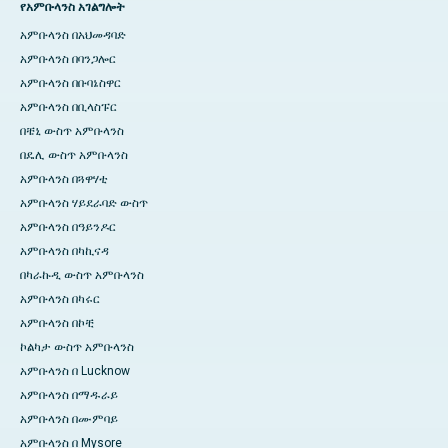
የአምቡላንስ አገልግሎት
አምቡላንስ በአህመዳባድ
አምቡላንስ በባንጋሎር
አምቡላንስ በቡባኔስዋር
አምቡላንስ በቢላስፑር
በቼኒ ውስጥ አምቡላንስ
በዴሊ ውስጥ አምቡላንስ
አምቡላንስ በጓዋሃቲ
አምቡላንስ ሃይደራባድ ውስጥ
አምቡላንስ በዓይንዶር
አምቡላንስ በካኪናዳ
በካራኩዲ ውስጥ አምቡላንስ
አምቡላንስ በካሩር
አምቡላንስ በኮቺ
ኮልካታ ውስጥ አምቡላንስ
አምቡላንስ በ Lucknow
አምቡላንስ በማዱራይ
አምቡላንስ በሙምባይ
አምቡላንስ በ Mysore