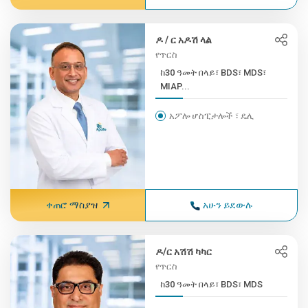
ዶ / ር አዶሽ ላል
የጥርስ
ከ30 ዓመት በላይ፣ BDS፣ MDS፣
MIAP...
አፖሎ ሆስፒታሎች ፣ ዴሊ
ቀጠሮ ማስያዝ
አሁን ይደውሉ
ዶ/ር አሽሽ ካካር
የጥርስ
ከ30 ዓመት በላይ፣ BDS፣ MDS