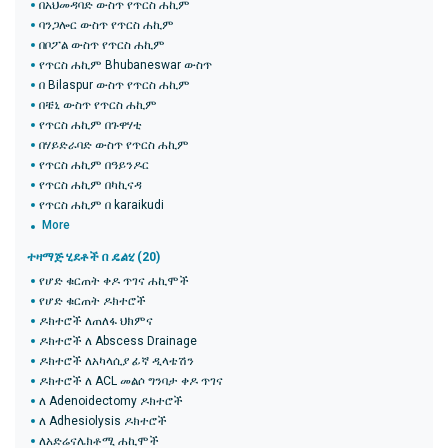
በአህመዳባድ ውስጥ የጥርስ ሐኪም
ባንጋሎር ውስጥ የጥርስ ሐኪም
በቦፖል ውስጥ የጥርስ ሐኪም
የጥርስ ሐኪም Bhubaneswar ውስጥ
በ Bilaspur ውስጥ የጥርስ ሐኪም
በቼኒ ውስጥ የጥርስ ሐኪም
የጥርስ ሐኪም በጉዋሃቲ
በሃይድራባድ ውስጥ የጥርስ ሐኪም
የጥርስ ሐኪም በዓይንዶር
የጥርስ ሐኪም በካኪናዳ
የጥርስ ሐኪም በ karaikudi
More
ተዛማጅ ሂደቶች በ
ዴልሂ
(20)
የሆድ ቁርጠት ቀዶ ጥገና ሐኪሞች
የሆድ ቁርጠት ዶክተሮች
ዶክተሮች ለጠለፋ ህክምና
ዶክተሮች ለ Abscess Drainage
ዶክተሮች ለአካላሲያ ፊኛ ዲላቴሽን
ዶክተሮች ለ ACL መልሶ ግንባታ ቀዶ ጥገና
ለ Adenoidectomy ዶክተሮች
ለ Adhesiolysis ዶክተሮች
ለአድሬናሌክቶሚ ሐኪሞች