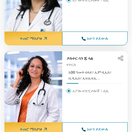
አፖሎ ሆስፒታሎች ፣ ዴሊ
ቀጠሮ ማስያዝ
አሁን ይደውሉ
ዶክተር ሳን ጁ ላል
የጥርስ
ከ30 ዓመት በላይ፣ ኤምዲኤስ፣
ቢዲኤስ፣ ኤፍኤፍኤ...
አፖሎ ሆስፒታሎች ፣ ዴሊ
ቀጠሮ ማስያዝ
አሁን ይደውሉ