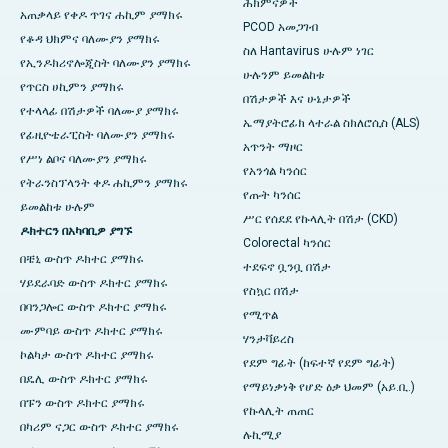
ሕክምናዎች
አጠቃላይ የቀዶ ጥገና ሐኪም ያማክሩ
PCOD አመጋገብ
የቆዳ ህክምና ባለሙያን ያማክሩ
ስለ Hantavirus ሁሉም ነገር
የኢንዶክሪኖሎጂስት ባለሙያን ያማክሩ
ሁሉንም ይመልከቱ
የጥርስ ሀኪምን ያማክሩ
በሽታዎች እና ሁኔታዎች
የተላላፊ በሽታዎች ባለሙያ ያማክሩ
ኤማያትሮፊክ ላተራል ስክለሮሲስ (ALS)
የፊዚዮቴራፒስት ባለሙያን ያማክሩ
አጥንት ማዞር
የሥነ ልቦና ባለሙያን ያማክሩ
የአንጎል ካንሰር
የትራንስፕላንት ቀዶ ሐኪምን ያማክሩ
የጡት ካንሰር
ይመልከቱ ሁሉም
ሥር የሰደደ የኩላሊት በሽታ (CKD)
ዶክተርን በአካባቢዎ ያግኙ
Colorectal ካንሰር
በቼኒ ውስጥ ዶክተር ያማክሩ
ተደፍኖ ቧንቧ በሽታ
ሃይደራባድ ውስጥ ዶክተር ያማክሩ
የስኳር በሽታ
በባንጋሎር ውስጥ ዶክተር ያማክሩ
የሚጥል
ሙምባይ ውስጥ ዶክተር ያማክሩ
ሃንታቫይረስ
ኮልካታ ውስጥ ዶክተር ያማክሩ
የደም ግፊት (ከፍተኛ የደም ግፊት)
በዴሊ ውስጥ ዶክተር ያማክሩ
የማይነቃነቅ የሆድ ዕቃ ህመም (አይ.ቢ.)
በፑን ውስጥ ዶክተር ያማክሩ
የኩላሊት ጠጠር
በካሪም ናጋር ውስጥ ዶክተር ያማክሩ
ሉኪሚያ