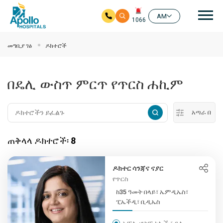
ዋና
AM
1066
ዋና ይዘት ዘልለው ይሂዱ
መግቢያ ገፅ
ዶክተሮች
በዴሊ ውስጥ ምርጥ የጥርስ ሐኪም
አጣራ በ
ጠቅላላ ዶክተሮች፡
8
ዶክተር ሳንጃና ናያር
የጥርስ
ከ35 ዓመት በላይ፣ ኤምዲኤስ፣
ፒኤችዲ፣ ቢዲኤስ