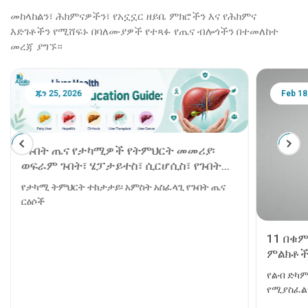
መከላከልን፣ ሕክምናዎችን፣ የአኗኗር ዘይቤ ምክሮችን እና የሕክምና
እድገቶችን የሚሸፍኑ በባለሙያዎች የተጻፉ የጤና ብሎጎችን በተመለከተ
መረጃ ያግኙ።
ጁን 25, 2026
Feb 18
የጉበት ጤና የታካሚዎች የትምህርት መመሪያ፡
ወፍራም ጉበት፣ ሄፓታይተስ፣ ሲርሆሲስ፣ የጉበት
ንቅለ ተከላ እና የጉበት ካንሰር
የታካሚ ትምህርት ተከታታይ፡ አምስት አስፈላጊ የጉበት ጤና
ርዕሶች
11 በቁ
ምልክቶች
የልብ ድካም
የሚያስፈልገ
ወይም ሞት 