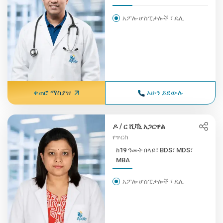
አፖሎ ሆስፒታሎች ፣ ዴሊ
ቀጠሮ ማስያዝ
አሁን ይደውሉ
ዶ / ር ሺቫኒ አጋርዋል
የጥርስ
ከ19 ዓመት በላይ፣ BDS፣ MDS፣
MBA
አፖሎ ሆስፒታሎች ፣ ዴሊ