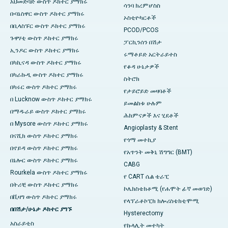
አህመድባድ ውስጥ ዶክተር ያማክሩ
ሳንባ ክረምሆስስ
ቡባኔስዋር ውስጥ ዶክተር ያማክሩ
ኦስቲዮካርቶች
በቢላስፑር ውስጥ ዶክተር ያማክሩ
PCOD/PCOS
ጉዋሃቲ ውስጥ ዶክተር ያማክሩ
ፓርኪንሰን በሽታ
ኢንዶር ውስጥ ዶክተር ያማክሩ
ሩማቶይድ አርትራይተስ
በካኪናዳ ውስጥ ዶክተር ያማክሩ
የቆዳ ሁኔታዎች
በካራኩዲ ውስጥ ዶክተር ያማክሩ
ስትሮክ
በካሩር ውስጥ ዶክተር ያማክሩ
የታይሮይድ መዛባቶች
በ Lucknow ውስጥ ዶክተር ያማክሩ
ይመልከቱ ሁሉም
በማዱራይ ውስጥ ዶክተር ያማክሩ
ሕክምናዎች እና ሂደቶች
በ Mysore ውስጥ ዶክተር ያማክሩ
Angioplasty & Stent
በናሺክ ውስጥ ዶክተር ያማክሩ
የጎማ መተኪያ
በኖይዳ ውስጥ ዶክተር ያማክሩ
የአጥንት መቅኒ ሽግግር (BMT)
በኔሎር ውስጥ ዶክተር ያማክሩ
CABG
Rourkela ውስጥ ዶክተር ያማክሩ
የ CART ሴል ቴራፒ
በትሪቺ ውስጥ ዶክተር ያማክሩ
ኮሌክስቴክቶሚ (የሐሞት ፊኛ መወገድ)
በቪዛግ ውስጥ ዶክተር ያማክሩ
የላፕራቶኮፒክ ክሎሪስቴክቲሞሚ
በበሽታ/ሁኔታ ዶክተር ያግኙ
Hysterectomy
አስራይቲስ
የኩላሊት መተካት