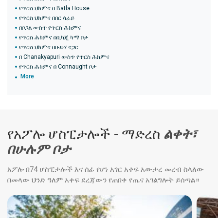
የጥርስ ህክምና በ Batla House
የጥርስ ህክምና በበር ሳራይ
በቦጋል ውስጥ የጥርስ ሕክምና
የጥርስ ሕክምና በቢካጂ ካማ ቦታ
የጥርስ ህክምና በቡድሃ ናጋር
በ Chanakyapuri ውስጥ የጥርስ ሕክምና
የጥርስ ሕክምና በ Connaught ቦታ
More
የአፖሎ ሆስፒታሎች - ማድረስ
ልቀት፣
በሁሉም ቦታ
አፖሎ በ74 ሆስፒታሎች እና ሰፊ የሆነ አገር አቀፍ አውታረ መረብ ስላለው
በመላው ህንድ ዓለም አቀፍ ደረጃውን የጠበቀ የጤና አገልግሎት ይሰጣል።