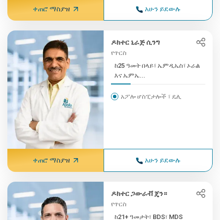
ቀጠሮ ማስያዝ
አሁን ይደውሉ
ዶክተር ኒራጅ ሲንግ
የጥርስ
ከ25 ዓመት በላይ፣ ኤምዲኤስ፣ ኦራል
እና ኤምኤ...
አፖሎ ሆስፒታሎች ፣ ዴሊ
ቀጠሮ ማስያዝ
አሁን ይደውሉ
ዶክተር ጋውራቭ ጄን።
የጥርስ
ከ21+ ዓመታት፣ BDS፣ MDS