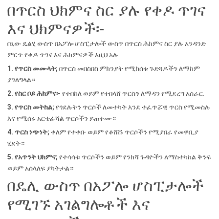
በጥርስ ህክምና ስር ያሉ የቀዶ ጥገና
እና ህክምናዎች፡-
በኒው ዴልሂ ውስጥ በአፖሎ ሆስፒታሎች ውስጥ በጥርስ ሕክምና ስር ያሉ አንዳንድ
ምርጥ የቀዶ ጥገና እና ሕክምናዎች እዚህ አሉ
1. የጥርስ መሙላት;
በጥርስ መበስበስ ምክንያት የሚከሰቱ ጉድጓዶችን ለማከም
ያገለግላል።
2. የስር ቦይ ሕክምና፡-
የተበከለ ወይም የተበላሸ ጥርስን ለማዳን የሚደረግ አሰራር.
3. የጥርስ መትከል;
የጎደሉትን ጥርሶች ለመተካት እንደ ተፈጥሯዊ ጥርስ የሚመስሉ
እና የሚሰሩ አርቴፊሻል ጥርሶችን ይጠቀሙ።
4. ጥርስ ነጭነት;
ቀለም የተቀቡ ወይም የቆሸሹ ጥርሶችን የሚያበራ የመዋቢያ
ሂደት።
5. የአጥንት ህክምና;
የተሳሳቱ ጥርሶችን ወይም የንክሻ ጉዳዮችን ለማስተካከል ቅንፍ
ወይም አሰላለፍ ያካትታል።
በዴሊ ውስጥ በአፖሎ ሆስፒታሎች
የሚገኙ አገልግሎቶች እና