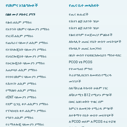
የህክምና አገልግሎቶች
የጤና ቤተ መጻሕፍት
በልዩ ሙያ ዶክተር ያግኙ
የጤና ጽሑፎች
የሕፃን ልጅ እድገት ገበታ
የልብ ሐኪም ያማክሩ
የሕፃን ልጅ እድገት ገበታ
የአጥንት ህክምና ባለሙያን ያማክሩ
የልብ ድካም የመጀመሪያ ምልክቶች
የነርቭ ሐኪም ያማክሩ
ለኩላሊት ጠጠር የቤት ውስጥ መፍትሄዎች
የጨጓራና ባለሙያ ሐኪም ያማክሩ
የኩላሊት ጠጠር አመጋገብ
የኦንኮሎጂስት ባለሙያን ያማክሩ
በቤት ውስጥ የቲዩበርክሎሲስን ማስተዳደር
የኔፍሮሎጂስት ባለሙያን ያማክሩ
PCOD vs PCOS
የዑርሎጂስት ባለሙያን ያማክሩ
የተመጣጠነ ምግብ
አጠቃላይ ሐኪም ያማክሩ
ትራይግሊሰርስን ለመቀነስ የሚረዱ
የሳንባ ህክምና ባለሙያን ያማክሩ
መንገዶች
የሕፃናት ሐኪም ያማክሩ
ስለ ቫይራል ትኩሳት ሁሉም ነገር
የማህፀን ሐኪም ያማክሩ
ለቫይታሚን B12 የሚሆኑ ምግቦች
የENT ባለሙያን ያማክሩ
በወር አበባ ወቅት ጥቁር ደም
የደም ቧንቧ ቀዶ ሐኪምን ያማክሩ
ክምርን ለመዋጋት የሚረዱ ምግቦች
የፕላስቲክ ቀዶ ሐኪምን ያማክሩ
ለተቅማጥ የቤት ውስጥ መፍትሄዎች
የዓይን ሐኪም ያማክሩ
ለ PCOD ወይም ለ PCOS ተፈጥሯዊ
የሩማቶሎጂ ባለሙያን ያማክሩ