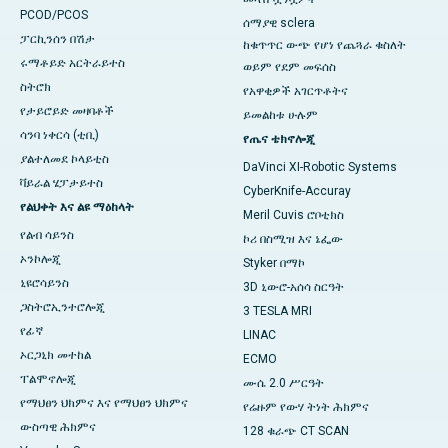
PCOD/PCOS
ሰማያዊ sclera
ፓርኪንሰን በሽታ
ከቁጥጥር ውጭ የሆነ የጨጓራ ​​​​ቁስለት
ሩማቶይድ አርትራይተስ
ወይም የደም መፍሰስ
ስትሮክ
የአዋቂዎች አገርጥቶትና
የታይሮይድ መዛባቶች
ይመልከቱ ሁሉም
ሳንባ ነቀርሳ (ቲቢ)
የጤና ቴክኖሎጂ
ያልተለመደ ኮላይቲስ
DaVinci XI-Robotic Systems
ቫይራል ሄፓታይተስ
CyberKnife-Accuray
የልህቀት እና ልዩ ማዕከላት
Meril Cuvis ሮቦቲክስ
የልብ ሳይንስ
ኮሪ በስሚዝ እና ኔፌው
ኦንኮሎጂ
Styker በማኮ
ኒዩሮሳይንስ
3D ኒውሮ-አሰሳ ስርዓት
ጋስትሮኢንተሮሎጂ
3 TESLA MRI
የፊኛ
LINAC
ኦርጋኒክ መተከል
ECMO
ፐልሞኖሎጂ
ሙሴ 2.0 ሥርዓት
የማህፀን ህክምና እና የማህፀን ህክምና
የሬዙም የውሃ ትነት ሕክምና
ውስጣዊ ሕክምና
128 ቁራጭ CT SCAN