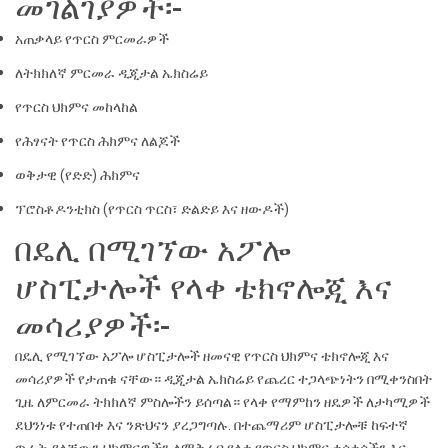
መገልገያዎች፡-
አጠቃላይ የጥርስ ምርመራዎች
ለትክክለኛ ምርመራ ዲጂታል ኤክስሬይ
የጥርስ ህክምና መከላከል
የሕፃናት የጥርስ ሕክምና ለልጆች
ወቅታዊ (የድድ) ሕክምና
ፕሮስቶዶንቲክስ (የጥርስ ጥርስ፣ ድልድይ እና ዘውዶች)
በዴሊ በሚገኘው አፖሎ
ሆስፒታሎች የላቀ ቴክኖሎጂ እና
መሳሪያዎች፡-
በዴሊ የሚገኘው አፖሎ ሆስፒታሎች ዘመናዊ የጥርስ ህክምና ቴክኖሎጂ እና
መሳሪያዎች የታጠቁ ናቸው። ዲጂታል ኤክስሬይ የጨረር ተጋላጭነትን በሚቀንስበት
ጊዜ ለምርመራ ትክክለኛ ምስሎችን ይሰጣል። የላቀ የማምከን ዘዴዎች ለታካሚዎች
ደህንነቱ የተጠበቀ እና ንጽህናን ያረጋግጣሉ. በተጨማሪም ሆስፒታሎቹ ከፍተኛ