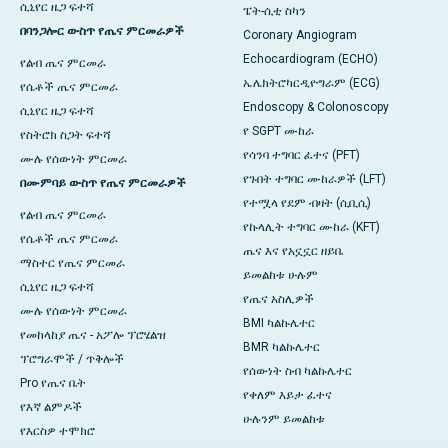
ሲኒየር ዜጋ ፍተሻ
ፔት-ሲቲ ስካን
በባንጋሎር ውስጥ የጤና ምርመራዎች
Coronary Angiogram
Echocardiogram (ECHO)
የልብ ጤና ምርመራ
ኤሌክትሮካርዲዮግራም (ECG)
የሴቶች ጤና ምርመራ
Endoscopy & Colonoscopy
ሲኒየር ዜጋ ፍተሻ
የ SGPT ሙከራ
የስትሮክ ስጋት ፍተሻ
የሳንባ ተግባር ፈተና (PFT)
ሙሉ የሰውነት ምርመራ
የጉበት ተግባር ሙከራዎች (LFT)
በሙምባይ ውስጥ የጤና ምርመራዎች
የተሟላ የደም ብዛት (ሲቢሲ)
የልብ ጤና ምርመራ
የኩላሊት ተግባር ሙከራ (KFT)
የሴቶች ጤና ምርመራ
ጤና እና የአኗኗር ዘይቤ
ማስተር የጤና ምርመራ
ይመልከቱ ሁሉም
ሲኒየር ዜጋ ፍተሻ
የጤና አስሊዎች
ሙሉ የሰውነት ምርመራ
BMI ካልኩሌተር
የመከላከያ ጤና - አፖሎ ፕሮሄልዝ
BMR ካልኩሌተር
ፕሮግራሞች / ጥቅሎች
የሰውነት ስብ ካልኩሌተር
Pro የጤና ቤት
የቀለም እይታ ፈተና
የእኛ ልምዶች
ሁሉንም ይመልከቱ
የእርስዎ ተሞክሮ