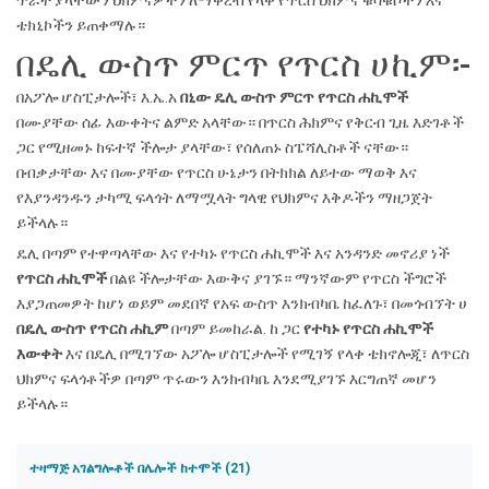
ጥራት ያላቸውን ህክምናዎችን ለማቅረብ የላቀ የጥርስ ህክምና ቁሳቁሶችን እና
ቴክኒኮችን ይጠቀማሉ።
በዴሊ ውስጥ ምርጥ የጥርስ ሀኪም፡-
በአፖሎ ሆስፒታሎች፣ እ.ኤ.አ
በኒው ዴሊ ውስጥ ምርጥ የጥርስ ሐኪሞች
በሙያቸው ሰፊ እውቀትና ልምድ አላቸው። በጥርስ ሕክምና የቅርብ ጊዜ እድገቶች
ጋር የሚዘመኑ ከፍተኛ ችሎታ ያላቸው፣ የሰለጠኑ ስፔሻሊስቶች ናቸው።
በብቃታቸው እና በሙያቸው የጥርስ ሁኔታን በትክክል ለይተው ማወቅ እና
የእያንዳንዱን ታካሚ ፍላጎት ለማሟላት ግላዊ የህክምና እቅዶችን ማዘጋጀት
ይችላሉ።
ዴሊ በጣም የተዋጣላቸው እና የተካኑ የጥርስ ሐኪሞች እና አንዳንድ መኖሪያ ነች
የጥርስ ሐኪሞች
በልዩ ችሎታቸው እውቅና ያገኙ። ማንኛውም የጥርስ ችግሮች
እያጋጠመዎት ከሆነ ወይም መደበኛ የአፍ ውስጥ እንክብካቤ ከፈለጉ፣ በመጎብኘት ሀ
በዴሊ ውስጥ የጥርስ ሐኪም
በጣም ይመከራል. ከ ጋር
የተካኑ የጥርስ ሐኪሞች
እውቀት
እና በዴሊ በሚገኘው አፖሎ ሆስፒታሎች የሚገኝ የላቀ ቴክኖሎጂ፣ ለጥርስ
ህክምና ፍላጎቶችዎ በጣም ጥሩውን እንክብካቤ እንደሚያገኙ እርግጠኛ መሆን
ይችላሉ።
ተዛማጅ አገልግሎቶች በሌሎች ከተሞች (21)