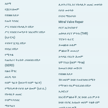
አስማ
ሊቶትሪፕሲ እና የኩላሊት ጠጠር መወገድ
የጀርባ ህመም
የሆድ መተካት
የደበዘዘ እይታ
የሳንባ ማስተካት
የጡት ካንሰር
Mitral Valve Repair
ሥር የሰደደ የኩላሊት በሽታ
የሂፕ አርትሮስኮፕ
ሥር የሰደደ የመግታት ነበረብኝና በሽታ
ጠቅላላ የሂፕ ምትክ (THR)
(ሲኦፒዲ)
ፕሮቶን ቴራፒ
ተደፍኖ ቧንቧ በሽታ
ይመልከቱ ሁሉም
የስኳር በሽታ
ምልክቶች መመሪያ
የሚጥል
አጣዳፊ የደረት ሕመም
የጨጓራና ትራክት ሪፍሉክስ በሽታ
ሄሞፕሲስ (በደም ማሳል)
(GERD)
ከመጠን በላይ መሽናት
የልብ ችግር
የደበዘዘ እይታ
ሐኒዲ ዲስ
ሽባ ወይም ከባድ የመደንዘዝ ስሜት
የደም ግፊት (ከፍተኛ የደም ግፊት)
የማኅጸን የሊምፍዴኔስስ በሽታ
የማይነቃነቅ የሆድ ዕቃ ህመም (አይ.ቢ.)
ኢሶፎሪያ
የኩላሊት ጠጠር
ከነርቭ ምልክቶች ጋር ከባድ ራስ ምታት
የሳምባ ካንሰር
ከባድ የእግር እብጠት ወይም ጥልቅ ደም
ማይግሬን
መላሽ ቧንቧዎች