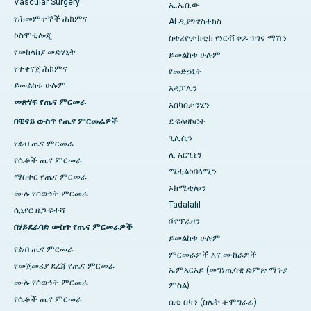
Vascular Surgery
ኢ.ኤስ.ው
የሕመምተኞች ሕክምና
AI ዲያግኖስቲክስ
ኮስሞቲሎጂ
ስቴሪዮታክቲክ የነርቭ ቀዶ ጥገና ማሽን
የመከላከያ መድሃኒት
ይመልከቱ ሁሉም
የተቀናጀ ሕክምና
የመድኃኒት
ይመልከቱ ሁሉም
አዳፓሌን
መጽሃፍ የጤና ምርመራ
አስካስታንሂን
በቼናይ ውስጥ የጤና ምርመራዎች
ዴፍላዛኮርት
ጊሊሲን
የልብ ጤና ምርመራ
ሊ-አርጊኒን
የሴቶች ጤና ምርመራ
ሜቲልኮባላሚን
ማስተር የጤና ምርመራ
ኦክሜቲሎን
ሙሉ የሰውነት ምርመራ
Tadalafil
ሲኒየር ዜጋ ፍተሻ
ቮኖፕራዛን
በሃይደራባድ ውስጥ የጤና ምርመራዎች
ይመልከቱ ሁሉም
የልብ ጤና ምርመራ
ምርመራዎች እና ሙከራዎች
የመጀመሪያ ደረጃ የጤና ምርመራ
ኤምአርአይ (መግነጢሳዊ ድምጽ ማጉያ
ሙሉ የሰውነት ምርመራ
ምስል)
የሴቶች ጤና ምርመራ
ሲቲ ስካን (ስሌት ቶሞግራፊ)