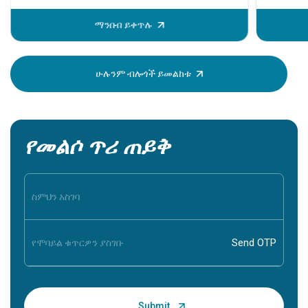
ከመከሰቱ በ
ማንበብ ይቀጥሉ
ይታያሉ። እ
ሰው ደህንነ
ማወቅ በጣ
ሁሉንም ብሎጎች ይመልከቱ
የመልሶ ጥሪ ጠይቅ