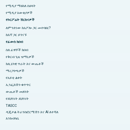
የሚዲያ ማዕከለ ስዕላት
የሚዲያ እውቂያዎች
የኮርፖሬት ሽርክናዎች
ለምንድነው ከአፖሎ ጋር መተባበር?
ከእኛ ጋር ይገናኙ
የፈውስ ክበብ
ስለ ፈዋሾች ክበብ
የቅርብ ጊዜ ዝማኔዎች
ክሊኒካዊ ጥራት እና ውጤቶች
ማረጋገጫዎች
የአይቲ ልቀት
ኢንፌክሽን-ቁጥጥር
ውጤቶች መለካት
የደህንነት ደህንነት
TASCC
ዲጂታል ትራንስፎርሜሽን እና AI ለተሻለ
እንክብካቤ