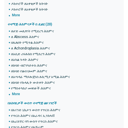
ዶክተሮች ለአዋቂዎች ክትባት
ዶክተሮች ለአዋቂዎች ክትባት
More
ተዛማጅ ሕክምናዎች በ
ዴልሂ
(20)
ለሆድ መለያየት የሚደረግ ሕክምና
ለ Abscess ሕክምና
በሌለበት የሚጥል ሕክምና
ለ Achondroplasia ሕክምና
ለአሲድ ሪፍሉክስ የሚደረግ ሕክምና
ለአካል ጉዳት ሕክምና
ለከባድ ብሮንካይተስ ሕክምና
ለከባድ የልብ ህመም ሕክምና
ለአጣዳፊ ማይሎጅነስ ሉኪሚያ አሚል ሕክምና
ለከባድ የኩላሊት ውድቀት ሕክምና
የማስተካከያ መዛባቶች ሕክምና
More
በአከባቢዎች ውስጥ ተዛማጅ ልዩ ነገሮች
በአናንድ ኒኬታን ውስጥ የጥርስ ሕክምና
የጥርስ ሕክምና በአራዳና ኢንክላቭ
በአራክፑር ባግ ውስጥ የጥርስ ሕክምና
የጥርስ ሕክምና በአሽራም