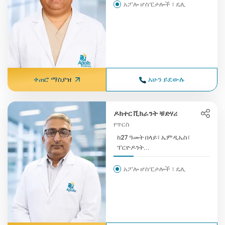
አፖሎ ሆስፒታሎች ፣ ዴሊ
ቀጠሮ ማስያዝ
አሁን ይደውሉ
ዶክተር ቪክራንት ቹድሃሪ
የጥርስ
ከ27 ዓመት በላይ፣ ኤምዲኤስ፣
ፐርዮዶንት...
አፖሎ ሆስፒታሎች ፣ ዴሊ