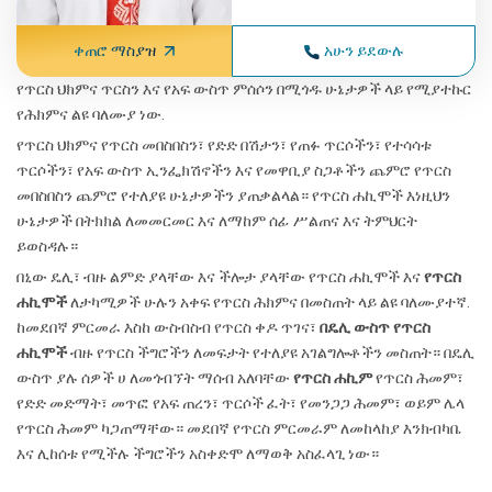
ቀጠሮ ማስያዝ
አሁን ይደውሉ
የጥርስ ህክምና ጥርስን እና የአፍ ውስጥ ምሰሶን በሚጎዱ ሁኔታዎች ላይ የሚያተኩር
የሕክምና ልዩ ባለሙያ ነው.
የጥርስ ህክምና የጥርስ መበስበስን፣ የድድ በሽታን፣ የጠፉ ጥርሶችን፣ የተሳሳቱ
ጥርሶችን፣ የአፍ ውስጥ ኢንፌክሽኖችን እና የመዋቢያ ስጋቶችን ጨምሮ የጥርስ
መበስበስን ጨምሮ የተለያዩ ሁኔታዎችን ያጠቃልላል። የጥርስ ሐኪሞች እነዚህን
ሁኔታዎች በትክክል ለመመርመር እና ለማከም ሰፊ ሥልጠና እና ትምህርት
ይወስዳሉ።
በኒው ዴሊ፣ ብዙ ልምድ ያላቸው እና ችሎታ ያላቸው የጥርስ ሐኪሞች እና
የጥርስ
ሐኪሞች
ለታካሚዎች ሁሉን አቀፍ የጥርስ ሕክምና በመስጠት ላይ ልዩ ባለሙያተኛ.
ከመደበኛ ምርመራ እስከ ውስብስብ የጥርስ ቀዶ ጥገና፣
በዴሊ ውስጥ የጥርስ
ሐኪሞች
ብዙ የጥርስ ችግሮችን ለመፍታት የተለያዩ አገልግሎቶችን መስጠት። በዴሊ
ውስጥ ያሉ ሰዎች ሀ ለመጎብኘት ማሰብ አለባቸው
የጥርስ ሐኪም
የጥርስ ሕመም፣
የድድ መድማት፣ መጥፎ የአፍ ጠረን፣ ጥርሶች ፈት፣ የመንጋጋ ሕመም፣ ወይም ሌላ
የጥርስ ሕመም ካጋጠማቸው። መደበኛ የጥርስ ምርመራም ለመከላከያ እንክብካቤ
እና ሊከሰቱ የሚችሉ ችግሮችን አስቀድሞ ለማወቅ አስፈላጊ ነው።