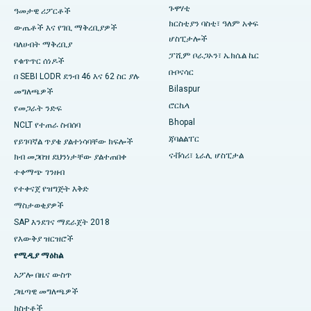
ጉዋሃቲ
ዓመታዊ ሪፖርቶች
በሴክተር-19 ፣ ሩርኬላ ውስጥ ያለው ምርጥ ሆስፒታል
ክርስቲያን ባስቲ፣ ዓለም አቀፍ
ውጤቶች እና የገቢ ማቅረቢያዎች
ሆስፒታሎች
ባለሀብት ማቅረቢያ
በስዋርጌት፣ ፑን ውስጥ ምርጥ ሆስፒታል
ፓሺም ቦራጋኦን፣ ኤክሴል ኬር
የቁጥጥር ሰነዶች
ቡቦናሳር
በ SEBI LODR ደንብ 46 እና 62 ስር ያሉ
በደቡብ ዴልሂ ውስጥ ምርጥ የሴቶች የካንሰር ሆስፒታል
Bilaspur
መግለጫዎች
ሮርኬላ
የመጋራት ንድፍ
Bhopal
NCLT የተጠራ ስብሰባ
ጃባልልፐር
የይገባኛል ጥያቄ ያልተነሳባቸው ክፍሎች
ናቭሳሪ፣ ኒራሊ ሆስፒታል
ክብ መጋበዝ ደህንነታቸው ያልተጠበቀ
ተቀማጭ ገንዘብ
የተቀናጀ የዝግጅት እቅድ
ማስታወቂያዎች
SAP እንደገና ማደራጀት 2018
የእውቅያ ዝርዝሮች
የሚዲያ ማዕከል
አፖሎ በዜና ውስጥ
ጋዜጣዊ መግለጫዎች
ክስተቶች