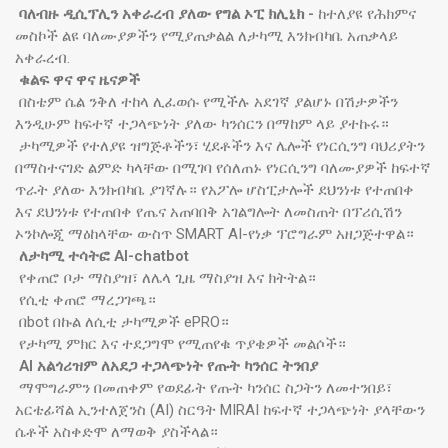
ባለብዙ ዲሲፕሊን አቀራረብ ያለው የግል ኦፒ ክሊኒክ -
ከተለያዩ የሕክምና
መስኮች ልዩ ባለሙያዎችን የሚያጠቃልል ለታካሚ እንክብካቤ አጠቃላይ
አቀራረብ.
ቁልፍ ዋና ዋና ዜናዎች
በስቴም ሴል ንቅለ ተከላ ሊፈወሱ የሚችሉ አደገኛ ያልሆኑ በሽታዎችን
እንዲሁም ከፍተኛ ተጋላጭነት ያለው ካንሰርን በማከም ላይ ያተኩሩ።
ታካሚዎች የተለያዩ ዝግጅቶችን፣ ሂደቶችን እና ሌሎች የነርሲንግ ባህሪያትን
በማስተናገድ ልምድ ካላቸው በሚገባ የሰለጠኑ የነርሲንግ ባለሙያዎች ከፍተኛ
ጥራት ያለው እንክብካቤ ያገኛሉ። የአፖሎ ሆስፒታሎች ደህንነቱ የተጠበቀ
እና ደህንነቱ የተጠበቀ የጤና አጠባበቅ አገልግሎት ለመስጠት በፕሪሲሽን
ኦንኮሎጂ ማዕከላቸው ውስጥ SMART AI-የነቃ ፕሮግራም አዘጋጅተዋል።
ለታካሚ ተሳትፎ AI-chatbot
የቀጠሮ ቦታ ማስያዝ፣ ለሌላ ጊዜ ማስያዝ እና ክትትል።
የሲቲ ቀጠሮ ማረጋገጫ።
በbot በኩል ለሲቲ ታካሚዎች ePRO።
የታካሚ ምክር እና ተደጋግሞ የሚጠየቁ ጥያቄዎች መልሶች።
AI አልጎሪዝም ለአደጋ ተጋላጭነት የጡት ካንሰር ትንበያ
ማሞግራምን በመጠቀም የወደፊት የጡት ካንሰር ስጋትን ለመተንበይ፣
አርቴፊሻል ኢንተለጀንስ (AI) ስርዓት MIRAI ከፍተኛ ተጋላጭነት ያላቸውን
ሴቶች አስቀድሞ ለማወቅ ያስችላል።