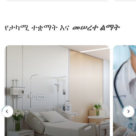
የታካሚ ተቋማት እና
መሠረተ ልማት