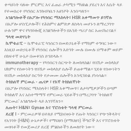
ቀጣይነት ባለው ምርምር እና ፈጠራ ታካሚን ማዕከል ያደረገ እና እሴት ላይ
የተመሰረተ የካንሰር እንክብካቤን አፅንዖት እንሰጣለን።
አገልግሎቶች በአፖሎ የካንሰር ማእከላት፣ HSR አቀማመጥ ይገኛሉ
በአፖሎ ሆስፒታሎች፣ የሕክምና ልምድዎ ለስላሳ መሆኑን ለማረጋገጥ
ሁሉንም ዋና የካንኮሎጂ አገልግሎቶችን በአንድ ጣሪያ ስር አጠናክረናል።
ግላዊ መድሃኒት
ኬሞቴራፒ
– ኬሞቴራፒ ካንሰርን በመድኃኒቶች የማከም ተግባር ነው።
እነዚህ መድኃኒቶች የካንሰር ሴሎችን እድገት ሙሉ በሙሉ በማቆም ወይም
በከፍተኛ ሁኔታ በመቀነስ ይገድላሉ።
immunotherapy
– የካንሰርን ስርጭት ለመከላከል፣ የበሽታ መከላከያ
ህክምና የሰውነትን የበሽታ መከላከያ ሴሎች ይጠቀማል። ሂደቱ የሰውነትን
የበሽታ መከላከያ ስርዓት የታመሙ ሴሎችን እንዲገድል ያነሳሳል።
ትክክለኛ ምርመራ - ጤናዎ ፣ የእኛ ትክክለኛነት
በአፖሎ የካንሰር ማእከላት፣ HSR አቀማመጥ፣ ለታካሚዎቻችን በጣም
ትክክለኛ እና አስተማማኝ የምርመራ ሂደቶችን በማረጋገጥ 'ትክክለኛ
ምርመራ' አገልግሎት ላይ እንገኛለን።
ለጡት፣ H&N፣ Gynae እና ፕሮስቴት ግላዊ ምርመራ
ደረጃ I -
ምርመራዎቹ በተለይ የሚከናወኑት የጡት ካንሰር፣ የጭንቅላትና
የአንገት (H&N) ሁኔታዎች፣ የማህፀን (የማህፀን) ችግሮች እና የፕሮስቴት
መዛባቶች የመጀመሪያ ደረጃ ምልክቶችን ለመለየት ነው።