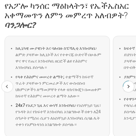
የአፖሎ ካንሰር ማዕከላትን፣ የኤችኤስአር
አቀማመጥን ለምን መምረጥ አለብዎት?
ባንጋሎር?
ክሊኒካዊ ሙያዊነት እና ባለብዙ ስፔሻሊቲ እንክብካቤ፡
ከፍተኛ
ልምድ ያላቸው ክሊኒኮች እና የተቀናጁ ቡድኖች በሁሉም
ደህንነት
ዋና ዋና የጤና እንክብካቤ ዘርፎች ልዩ የሕክምና
ያላቸው
እንክብካቤ ይሰጣሉ።
በጥብቅ
የላቀ የሕክምና መሠረተ ልማት;
ተቋማችን ከፍተኛ
ያለምን
ጥራት ያላቸውን ምርመራዎች እና ውስብስብ
የአስተዳ
ህክምናዎችን ለማመቻቸት የላቀ ቴክኖሎጂን በመጠቀም
እና ለእ
ከፍተኛ የሕክምና መሠረተ ልማት አለው።
የተዋሃ
24x7 የአደጋ ጊዜ እና ወሳኝ እንክብካቤ፡
የአስቸኳይ ጊዜ፣
የላቦራ
የጉዳት እና የከፍተኛ እንክብካቤ አገልግሎቶች በቀን ለ24
ይሰጣሉ
ሰዓታት የሚሰሩ ሲሆን ለአስቸኳይ እንክብካቤ ሲባል ሌት
እንዲያ
ተቀን የአምቡላንስ አገልግሎት ይሰጣሉ።