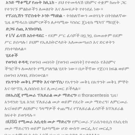
አንድ ማቆሚያ የጡት ክሊኒክ -
ይህ የተመላላሽ ህክምና ተቋም ከጡት ጋር
የተገናኙ ምልክቶችን ለመለየት እና ለመፍታት የተነደፈ ነው።
የፕሪሲሽን ፕሮስቴት ኦንኮ ማዕከል -
ትክክለኛውን መድሃኒት በትክክለኛው
ጊዜ ለማዳረስ ህክምናዎችን ለታካሚው ካንሰር ጄኔቲክ ሜካፕ ማበጀት.
ድጋፍ ሰጪ እንክብካቤ
የ I/V ፈሳሽ አስተዳደር -
የደም ሥር ፈሳሾች በቧንቧ በመጠቀም በደም
ሥር ይሰጣሉ፣ ይህም የኤሌክትሮላይት አለመመጣጠን እና ድርቀትን
ያስተካክላል።
ሂደቶች
የወገብ ቀዳዳ;
የወገብ መበሳት (የወገብ መበሳት) የተወሰኑ የሕክምና
ችግሮችን ለመለየት የሚያገለግል ሂደት ነው። በታችኛው የጀርባ ክፍል ወይም
በወገብ አካባቢ ይከናወናል።
የአጥንት መቅኒ ምኞት እና ባዮፕሲ፡
የአጥንት መቅኒ በአጥንት መቅኒ ምኞት
እና ባዮፕሲ ሊሰበሰብ እና ሊመረመር ይችላል።
በዩኤስጂ የሚመራ ፕሌዩራል መታ ማድረግ፡
በ thoracentesis ጊዜ፣
አንዳንድ ጊዜ እንደ ፕሌዩራል መታ ወይም የደረት መታ ማድረግ፣ ለምርመራ
እና/ወይም ለህክምና ዓላማዎች ተጨማሪ የፕሌዩራል ፈሳሾች ከፕሌዩራል
ክፍተት ይወገዳሉ።
በUSG የሚመራ አሲቲክ መታ ማድረግ፡
የምርመራ ፓራሴንቴሲስ የአሲቲክ
መታ ማድረግን ወይም ከታካሚው ሆድ ውስጥ መርፌ እና መርፌን
በመጠቀም የአሲቲክ ፈሳሽ ናሙና መውሰድን ያጠቃልላል።