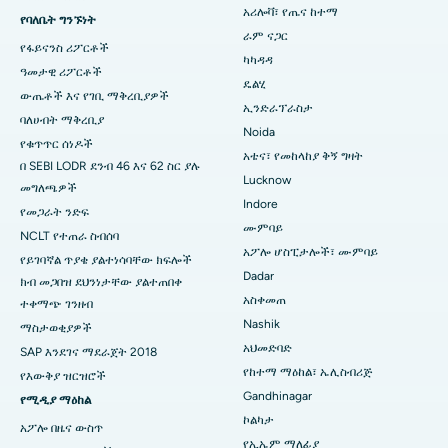
በሲቢዲ ቤላፑር፣ ናቪ ሙምባይ ውስጥ ምርጥ ሆስፒታል
የሳይቶሎጂያዊ ቀዶ ጥገና
አሪሎቫ፣ የጤና ከተማ
የባለቤት ግንኙነት
ራም ናጋር
የፋይናንስ ሪፖርቶች
በፓንቻቫቲ፣ ናሺክ ውስጥ ምርጥ ሆስፒታል
የሴራሚክ ጠቅላላ የጉልበት መተካት
ካካዳዳ
ዓመታዊ ሪፖርቶች
ዴልሂ
በሴኩንድራባድ፣ ሃይደራባድ ውስጥ ምርጥ ሆስፒታል
ERCP
ውጤቶች እና የገቢ ማቅረቢያዎች
ኢንድራፕራስታ
ባለሀብት ማቅረቢያ
በሴሻድሪፑራም ፣ ባንጋሎር ውስጥ የሚገኝ ምርጥ ሆስፒታል
Noida
የቁጥጥር ሰነዶች
አቴና፣ የመከላከያ ቅኝ ግዛት
በ SEBI LODR ደንብ 46 እና 62 ስር ያሉ
በቫልቴር ዋና መንገድ፣ ቪዛካፓትናም ውስጥ የሚገኘው ምርጥ ሆስፒታል
Lucknow
መግለጫዎች
Indore
በሱባሽ ናጋር መንገድ፣ ካሪምናጋር ውስጥ ያለው ምርጥ ሆስፒታል
የመጋራት ንድፍ
ሙምባይ
NCLT የተጠራ ስብሰባ
በማናጋሪ ፣ ካራኩዲ ውስጥ ምርጥ ሆስፒታል
አፖሎ ሆስፒታሎች፣ ሙምባይ
የይገባኛል ጥያቄ ያልተነሳባቸው ክፍሎች
Dadar
ክብ መጋበዝ ደህንነታቸው ያልተጠበቀ
በአሬፓሊ፣ ዋራንጋል ውስጥ ምርጥ ሆስፒታል
አስቀመጠ
ተቀማጭ ገንዘብ
Nashik
ማስታወቂያዎች
በአሬራ ኮሎኒ፣ ቦፓል ውስጥ ምርጥ ሆስፒታል
አህመድባድ
SAP እንደገና ማደራጀት 2018
በጃያናጋር፣ ባንጋሎር ውስጥ የሚገኝ ምርጥ ሆስፒታል
የከተማ ማዕከል፣ ኤሊስብሪጅ
የእውቅያ ዝርዝሮች
Gandhinagar
የሚዲያ ማዕከል
በኬኬ ናጋር፣ ማዱራይ ውስጥ ምርጥ ሆስፒታል
ኮልካታ
አፖሎ በዜና ውስጥ
የኢኤም ማለፊያ