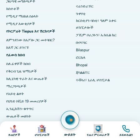
ምርጥ ሆስፒታል በራምጂ ናጋር፣ ኔሎር
ጋዜጣዊ መግለጫዎች
ናሬንድራፑር
ክስተቶች
በሴክተር-19 ፣ ሩርኬላ ውስጥ ያለው ምርጥ ሆስፒታል
ጉዋሃቲ
የሚዲያ ማዕከለ ስዕላት
ክርስቲያን ባስቲ፣ ዓለም አቀፍ
የሚዲያ እውቂያዎች
በስዋርጌት፣ ፑን ውስጥ ምርጥ ሆስፒታል
ሆስፒታሎች
የኮርፖሬት Tiepus እና ሽርክናዎች
ፓሺም ቦራጋኦን፣ ኤክሴል ኬር
በደቡብ ዴልሂ ውስጥ ምርጥ የሴቶች የካንሰር ሆስፒታል
ለምንድነው ከአፖሎ ጋር መተባበር?
ቡቦናሳር
ከእኛ ጋር ይገናኙ
Bilaspur
የፈውስ ክበብ
ሮርኬላ
ስለ ፈዋሾች ክበብ
Bhopal
የቅርብ ጊዜ ዝማኔዎች
ጃባልልፐር
ክሊኒካዊ ጥራት እና ውጤቶች
ናቭሳሪ፣ ኒራሊ ሆስፒታል
ማረጋገጫዎች
የአይቲ ልቀት
የህንድ ኮቪድ 19 መመሪያዎች
ኢንፌክሽን-ቁጥጥር
ውጤቶች መለካት
የደህንነት ደህንነት
ምስል
ምስል
ምስል
ምስል
TASCC
ውይይት
ቀጠሮዎች
ሆስፒታሎች
የጤና ምርመራዎች
ይደውሉልን