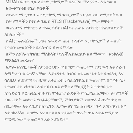
MIRAI በአሁኑ ጊዜ ለህንድ ታካሚዎች በአፖሎ ማረጋገጫ ላይ ነው።
አውቶማቲክ የስራ ፍሰቶች
የቀጠሮ ማረጋገጫ እና የታካሚ ማሳሰቢያዎችን በራስ-ሰር የሚቀሰቅሱ።
የታካሚዎችን የጥበቃ ጊዜ በ RTLS (Trackerwave) ማመቻቸት።
ውጤታማ ምክክርን ለማመቻቸት በAI የተፈጠሩ የታካሚ ማጠቃለያዎች
ለክሊኒኮች።
የ AI ፓቶሎጂስቶች ያልተለመደ ውጤት ያላቸውን ታካሚዎች ለመለየት
የቀረቡ መዝገቦችን በራስ-ሰር ይመረምራሉ.
ለምን አፖሎ የካንሰር ማእከላት፣ የኤችኤስአርአይ አቀማመጥ - ኦንኮሎጂ
ማእከልን መረጡ?
አፖሎ ሆስፒታሎች ለካንሰር ህክምና በጣም ውጤታማ የሆነውን አቀራረብ
ለማቅረብ ቁርጠኛ ናቸው. እያንዳንዱ ካንሰር ልዩ መሆኑን እንገነዘባለን, እና
ስለዚህ, ለህክምና የተዘጋጀ አቀራረብ ያስፈልገዋል. በውጤቱም, በጥናት ላይ
የተመሰረተ የካንሰር እንክብካቤ ዘዴዎችን ለማዘጋጀት እና ተግባራዊ
ለማድረግ ቆርጠናል. ብዙ የኪሞቴራፒ ዑደቶች የሚያስፈልጋቸው ታካሚዎች
ብዙ ርቀት መጓዝ አያስፈልጋቸውም, ምክንያቱም የመዋለ ሕጻናት ተቋሙ
በቤታቸው አቅራቢያ ስለሚገኝ. አፖሎ ሆስፒታል በጣም ጥሩ እንክብካቤ እና
ለትክክለኛው ህክምና እና ለተሻሻለ የህይወት ጥራት ጥሩ እድል የሚሰጥ
ምርጫ ነው። ቀጠሮዎን አሁን ያስይዙ።