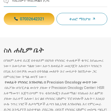
የእርስዎን ግብረመልስ ያጋሩ
07032642321
ቀጠሮ ማስያዝ
ስለ
ሐኪም ቤት
በዓለም አቀፍ ደረጃ በተለይም በህንድ የካንሰር ተጠቂዎች ቁጥር እየጨመረ
ነው። እውነታው ግልጽ ነው፡ አሁን ለወደፊት መዘጋጀት አለብን። ካንሰርን
በጊዜ እና በተቻለ መጠን በትክክል መለየት እና መፍታት ከበሽታው ጋር
በምናደርገው ትግል ወሳኝ ነው።
የወደፊት የካንሰር እንክብካቤ በ Precision Oncology ውስጥ ነው
በአፖሎ ሆስፒታል ውስጥ ያለው የ Precision Oncology Center፣ HSR
አቀማመጥ፣ እጅግ በጣም ጥሩ ቴክኖሎጂን ይጠቀማል፣ የሰለጠነ እና ልምድ
ያለው ሰራተኛ አለው፣ እና ልዩ የካንሰር ህክምና ፕሮቶኮሎች አሉት። እነዚህ
ሁሉ ንጥረ ነገሮች ለታካሚዎች ፈጣን ክሊኒካዊ እንክብካቤ እና የምርመራ
ድጋፍ እንዲያገኙ አስተዋፅኦ ያደርጋሉ. በየእኛ የካንሰር ህክምና መስጫ ጣቢያ፣