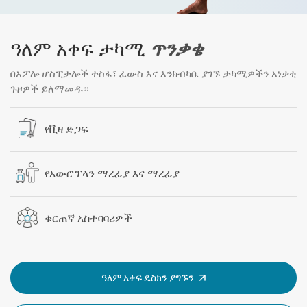
ዓለም አቀፍ ታካሚ
ጥንቃቄ
በአፖሎ ሆስፒታሎች ተስፋ፣ ፈውስ እና እንክብካቤ ያገኙ ታካሚዎችን አነቃቂ
ጉዞዎች ይለማመዱ።
የቪዛ ድጋፍ
የአውሮፕላን ማረፊያ እና ማረፊያ
ቁርጠኛ አስተባባሪዎች
ዓለም አቀፍ ዴስክን ያግኙን