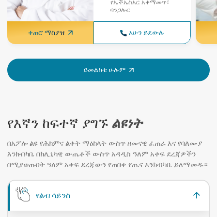
የኤችኤስአር አቀማመጥ፣
ባንጋሎር
ቀጠሮ ማስያዝ
አሁን ይደውሉ
ይመልከቱ ሁሉም
የእኛን ከፍተኛ ያግኙ
ልዩነት
በአፖሎ ልዩ የሕክምና ልቀት ማዕከላት ውስጥ ዘመናዊ ፈጠራ እና የባለሙያ
እንክብካቤ በክሊኒካዊ ውጤቶች ውስጥ አዳዲስ ዓለም አቀፍ ደረጃዎችን
በሚያወጡበት ዓለም አቀፍ ደረጃውን የጠበቀ የጤና እንክብካቤ ይለማመዱ።
የልብ ሳይንስ