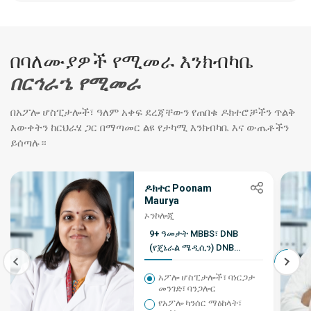
በባለሙያዎች የሚመራ እንክብካቤ
በርኅራኄ የሚመራ
በአፖሎ ሆስፒታሎች፣ ዓለም አቀፍ ደረጃቸውን የጠበቁ ዶክተሮቻችን ጥልቅ
እውቀትን ከርህራሄ ጋር በማጣመር ልዩ የታካሚ እንክብካቤ እና ውጤቶችን
ይሰጣሉ።
ዶክተር Poonam
Maurya
ኦንኮሎጂ
9+ ዓመታት MBBS፣ DNB
(የጄኔራል ሜዲሲን) DNB
(የህክምና ኦንኮሎጂ)
አፖሎ ሆስፒታሎች፣ ባነርጋታ
መንገድ፣ ባንጋሎር
የአፖሎ ካንሰር ማዕከላት፣