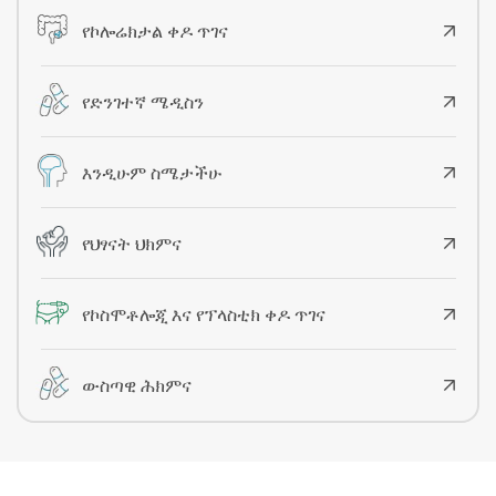
የኮሎሬክታል ቀዶ ጥገና
የድንገተኛ ሜዲስን
እንዲሁም ስሜታችሁ
የህፃናት ህክምና
የኮስሞቶሎጂ እና የፕላስቲክ ቀዶ ጥገና
ውስጣዊ ሕክምና