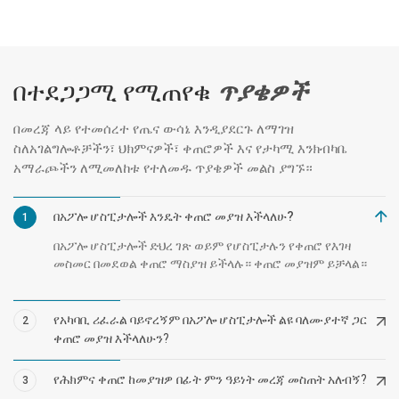
በተደጋጋሚ የሚጠየቁ
ጥያቄዎች
በመረጃ ላይ የተመሰረተ የጤና ውሳኔ እንዲያደርጉ ለማገዝ
ስለአገልግሎቶቻችን፣ ህክምናዎች፣ ቀጠሮዎች እና የታካሚ እንክብካቤ
አማራጮችን ለሚመለከቱ የተለመዱ ጥያቄዎች መልስ ያግኙ።
በአፖሎ ሆስፒታሎች እንዴት ቀጠሮ መያዝ እችላለሁ?
1
በአፖሎ ሆስፒታሎች ድህረ ገጽ ወይም የሆስፒታሉን የቀጠሮ የእገዛ
መስመር በመደወል ቀጠሮ ማስያዝ ይችላሉ። ቀጠሮ መያዝም ይቻላል።
የአካባቢ ሪፈራል ባይኖረኝም በአፖሎ ሆስፒታሎች ልዩ ባለሙያተኛ ጋር
2
ቀጠሮ መያዝ እችላለሁን?
የሕክምና ቀጠሮ ከመያዝዎ በፊት ምን ዓይነት መረጃ መስጠት አለብኝ?
3