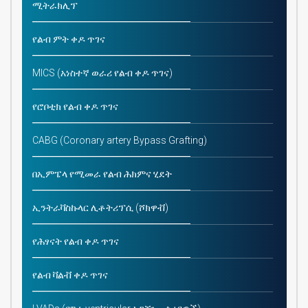
ሚትራክሊፕ
የልብ ምት ቀዶ ጥገና
MICS (አነስተኛ ወራሪ የልብ ቀዶ ጥገና)
የሮቦቲክ የልብ ቀዶ ጥገና
CABG (Coronary artery Bypass Grafting)
በኢምፔላ የሚመራ የልብ ሕክምና ሂደት
ኢንትራቫስኩላር ሊቶትሪፕሲ (ሾክዋቭ)
የሕፃናት የልብ ቀዶ ጥገና
የልብ ቫልቭ ቀዶ ጥገና