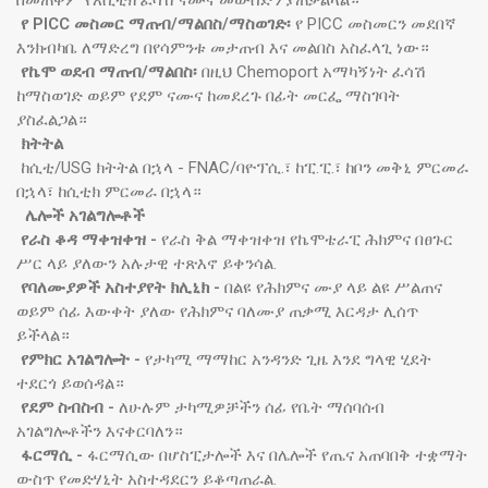
የ PICC መስመር ማጠብ/ማልበስ/ማስወገድ፡
የ PICC መስመርን መደበኛ
እንክብካቤ ለማድረግ በየሳምንቱ መታጠብ እና መልበስ አስፈላጊ ነው።
የኬሞ ወደብ ማጠብ/ማልበስ፡
በዚህ Chemoport አማካኝነት ፈሳሽ
ከማስወገድ ወይም የደም ናሙና ከመደረጉ በፊት መርፌ ማስገባት
ያስፈልጋል።
ክትትል
ከሲቲ/USG ክትትል በኋላ - FNAC/ባዮፕሲ.፣ ከፒ.ፒ.፣ ከቦን መቅኒ ምርመራ
በኋላ፣ ከሲቲክ ምርመራ በኋላ።
ሌሎች አገልግሎቶች
የራስ ቆዳ ማቀዝቀዝ -
የራስ ቅል ማቀዝቀዝ የኬሞቴራፒ ሕክምና በፀጉር
ሥር ላይ ያለውን አሉታዊ ተጽእኖ ይቀንሳል.
የባለሙያዎች አስተያየት ክሊኒክ -
በልዩ የሕክምና ሙያ ላይ ልዩ ሥልጠና
ወይም ሰፊ እውቀት ያለው የሕክምና ባለሙያ ጠቃሚ እርዳታ ሊሰጥ
ይችላል።
የምክር አገልግሎት -
የታካሚ ማማከር አንዳንድ ጊዜ እንደ ግላዊ ሂደት
ተደርጎ ይወሰዳል።
የደም ስብስብ -
ለሁሉም ታካሚዎቻችን ሰፊ የቤት ማሰባሰብ
አገልግሎቶችን እናቀርባለን።
ፋርማሲ -
ፋርማሲው በሆስፒታሎች እና በሌሎች የጤና አጠባበቅ ተቋማት
ውስጥ የመድሃኒት አስተዳደርን ይቆጣጠራል.