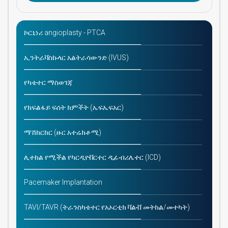
ኮርኒነሪ angioplasty - PTCA
ኢንትራቫስኩላር አልትራሳውንድ (IVUS)
የካቴተር ማስወገጃ
የክፍልፋይ ፍሰት ክምችት (ኤፍኤፍአር)
ማሽከርከር (ዙር አተሬክቶሚ)
ሊተከል የሚችል የካርዲዮቨርተር ዲፊብሪሌተር (ICD)
Pacemaker Implantation
TAVI/TAVR (ትራንስካቴተር የአኦርቲክ ቫልቭ መትከል/መተካት)