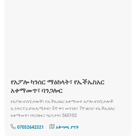
የአፖሎ ካንሰር ማዕከላት፣ የኤችኤስአር
አቀማመጥ፣ ባንጋሎር
የአፖሎ ሆስፒታሎች፣ የኤችኤስአር አቀማመጥ አፖሎ ሆስፒታሎች
ኢንተርፕራይዝ ሊሚትድ፣ 5ኛ ዋና መንገድ፣ 7ኛ ዘርፍ፣ የኤችኤስአር
አቀማመጥ፣ ባንጋሎር፣ ካርናታካ፣ 560102
07032642321
አቅጣጫ ያግኙ