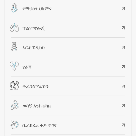
የማህፀን ህክምና
ፐልሞኖሎጂ
ኦርቶፔዲክስ
የፊኛ
ትራንስፕሬሽን
ወሳኝ እንክብካቤ
ቢራክሬሪ ቀዶ ጥገና