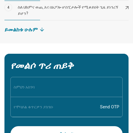
ስለ ህክምና ወጪ እና በአፖሎ ሆስፒታሎች የሚቆይበት ጊዜ ይነገረኝ
4
ይሆን?
ይመልከቱ ሁሉም
የመልሶ ጥሪ ጠይቅ