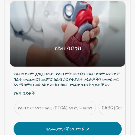
የልብ ሳይንስ
የልብና የደም ቧንቧ በሽታ፣ የልብ ምት መዛባት፣ የልብ ድካም እና የደም
ግፊት መጨመርን ጨምሮ ከልብ ጋር የተያያዙ ሁኔታዎችን መመርመር
እና ማከም። በመከላከያ እንክብካቤ፣ በጣልቃ ገብነት ሂደቶች እና
በረጅም ጊዜ የልብ ጤና አስተዳደር ላይ ያተኩራል።
የእኛ ሂደቶች
የልብ ደም አንጎፕላስቲ (PTCA) እና ሮታብሌሽን
CABG (Coronary a
ባለሙያዎቻችንን ያግኙ