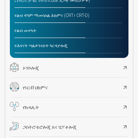
LVADs (የግራ ventricular አጋዥ መሳሪያዎች)
የልብ ዳግም ማመሳሰል ሕክምና (CRT፣ CRT-D)
የልብ መተካት
የሕፃናት ጣልቃገብነት ካርዲዮሎጂ
ኦንኮሎጂ
የነርቭ ህክምና
የኩላሊት
ጋስትሮቴሮሎጂ እና ሄፓቶሎጂ