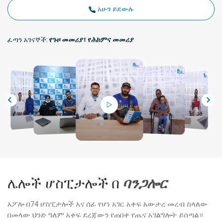
አሁን ይደውሉ
ፈጣን አገናኞች:
የጉዞ መመሪያ፣ የሕክምና መመሪያ
ሌሎች ሆስፒታሎች በ
ባንጋሎር
አፖሎ በ74 ሆስፒታሎች እና ሰፊ የሆነ አገር አቀፍ አውታረ መረብ ስላለው
አፖሎ ሆስፒታሎች፣ ባነርጋታ መንገድ፣
የአ
ባንጋሎር
ከተ
በመላው ህንድ ዓለም አቀፍ ደረጃውን የጠበቀ የጤና አገልግሎት ይሰጣል።