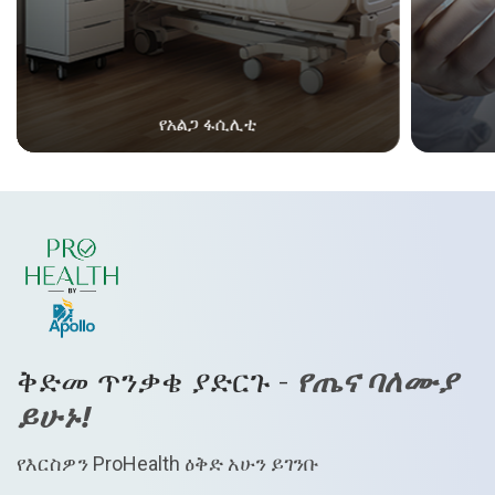
የአልጋ ፋሲሊቲ
ቅድመ ጥንቃቄ ያድርጉ -
የጤና ባለሙያ
ይሁኑ!
የእርስዎን ProHealth ዕቅድ አሁን ይገንቡ