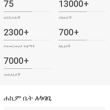
75
13000
+
ሆስፒታሎች
ዶክተሮች
2300
+
700
+
የመመርመሪያ ተቋማት
ክሊኒኮች
7000
+
መድሐኒቶች
ሐኪም ቤት
አካባቢ