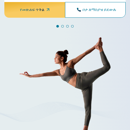
የመጽሐፍ ጥቅል
ቦታ ለማስያዝ ይደውሉ