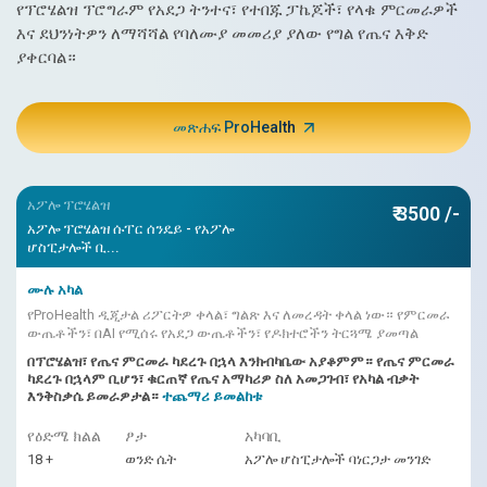
የፕሮሄልዝ ፕሮግራም የአደጋ ትንተና፣ የተበጁ ፓኬጆች፣ የላቁ ምርመራዎች
እና ደህንነትዎን ለማሻሻል የባለሙያ መመሪያ ያለው የግል የጤና እቅድ
ያቀርባል።
መጽሐፍ ProHealth
አፖሎ ፕሮሄልዝ
₹ 3500 /-
አፖሎ ፕሮሄልዝ ሱፐር ሰንዴይ - የአፖሎ
ሆስፒታሎች ቢ...
ሙሉ አካል
የProHealth ዲጂታል ሪፖርትዎ ቀላል፣ ግልጽ እና ለመረዳት ቀላል ነው። የምርመራ
ውጤቶችን፣ በAI የሚሰሩ የአደጋ ውጤቶችን፣ የዶክተሮችን ትርጓሜ ያመጣል
በፕሮሄልዝ፣ የጤና ምርመራ ካደረጉ በኋላ እንክብካቤው አያቆምም። የጤና ምርመራ
ካደረጉ በኋላም ቢሆን፣ ቁርጠኛ የጤና አማካሪዎ ስለ አመጋገብ፣ የአካል ብቃት
እንቅስቃሴ ይመራዎታል።
ተጨማሪ ይመልከቱ
የዕድሜ ክልል
ፆታ
አካባቢ
18 +
ወንድ ሴት
አፖሎ ሆስፒታሎች ባነርጋታ መንገድ