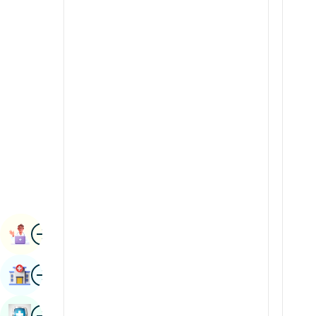
የኩላሊት ሳይንሶች
ካናዳኛ
ሩማቶሎጂ እና ኢሚውኖሎጂ
ካሽሚሪ።
የሮቦት ቀዶ ጥገና
ኮንካኒ
ትራንስፕሬሽን
ማላያላምኛ
የፊኛ
ማኒpሪ
Vascular Surgery
ማራዚኛ
ኔፓል / ኔፓሊ
ኦዲያ / ኦሪያ
ምስል
የፋርስ
ቀጠሮ ማስያዝ
ፑንጃቢ
ምስል
ሆስፒታል ፈልግ
rajasthani
ምስል
ራሽያኛ
መጽሐፍ የጤና ምርመራ