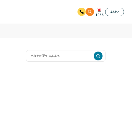
AM
1066