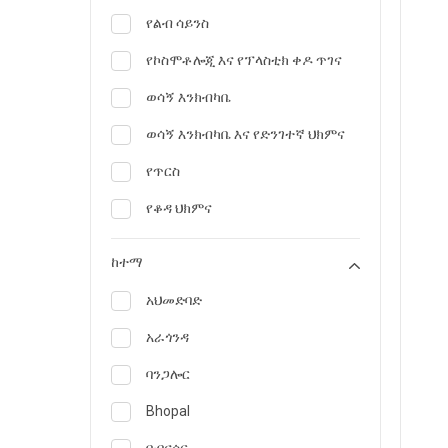
የልብ ሳይንስ
የኮስሞቶሎጂ እና የፕላስቲክ ቀዶ ጥገና
ወሳኝ እንክብካቤ
ወሳኝ እንክብካቤ እና የድንገተኛ ህክምና
የጥርስ
የቆዳ ህክምና
የአመጋገብ ባለሙያ እና አመጋገብ
ከተማ
የድንገተኛ ሜዲስን
አህመድባድ
ኢንዶክሪኖሎጂ እና የስኳር በሽታ
እንክብካቤ
አራጎንዳ
እንዲሁም ስሜታችሁ
ባንጋሎር
የቤተሰብ ሕክምና ስፔሻሊስት
Bhopal
ጋስትሮቴሮሎጂ እና ሄፓቶሎጂ