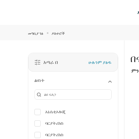
ዋና ይዘት ዘልለው ይሂዱ
መግቢያ ገፅ
ዶክተሮች
በ
አጣራ በ
ሁሉንም ያፅዱ
ምን
ልዩነት
አኔሴቲኦሎጂ
ባርያትሪክስ
ባርያትሪክስ