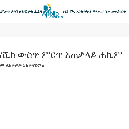
ዋናው አሰሳ
አፖሎን ያግኙ
ሆስፒታል ፈልግ
የህክምና አገልግሎቶች
የጤና ቤተ መጻሕፍት
ናሺክ ውስጥ ምርጥ አጠቃላይ ሐኪም
ም ዶክተሮች አልተገኙም።