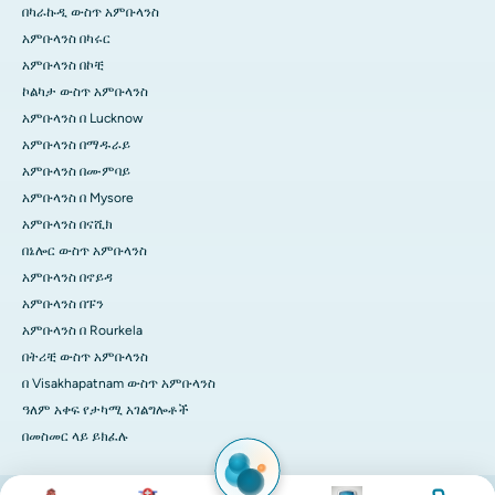
በካራኩዲ ውስጥ አምቡላንስ
አምቡላንስ በካሩር
አምቡላንስ በኮቺ
ኮልካታ ውስጥ አምቡላንስ
አምቡላንስ በ Lucknow
አምቡላንስ በማዱራይ
አምቡላንስ በሙምባይ
አምቡላንስ በ Mysore
አምቡላንስ በናሺክ
በኔሎር ውስጥ አምቡላንስ
አምቡላንስ በኖይዳ
አምቡላንስ በፑን
አምቡላንስ በ Rourkela
በትሪቺ ውስጥ አምቡላንስ
በ Visakhapatnam ውስጥ አምቡላንስ
ዓለም አቀፍ የታካሚ አገልግሎቶች
በመስመር ላይ ይክፈሉ