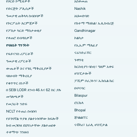
የቦርድ ኮሚቴዎች
አስቀመጠ
በአሬፓሊ፣ ዋራንጋል ውስጥ ምርጥ ሆስፒታል
የድርጅት ፖሊሲዎች
Nashik
ዓመታዊ ጠቅላላ ስብሰባዎች
አህመድባድ
በአሬራ ኮሎኒ፣ ቦፓል ውስጥ ምርጥ ሆስፒታል
የኮርፖሬት እርምጃዎች
የከተማ ማዕከል፣ ኤሊስብሪጅ
በጃያናጋር፣ ባንጋሎር ውስጥ የሚገኝ ምርጥ ሆስፒታል
የፖስታ ካርድ ማስታወቂያ
Gandhinagar
የቀጠሮ ደብዳቤዎች
ኮልካታ
በኬኬ ናጋር፣ ማዱራይ ውስጥ ምርጥ ሆስፒታል
የባለቤት ግንኙነት
የኢኤም ማለፊያ
ናሬንድራፑር
የፋይናንስ ሪፖርቶች
ምርጥ ሆስፒታል በራምጂ ናጋር፣ ኔሎር
ጉዋሃቲ
ዓመታዊ ሪፖርቶች
በሴክተር-19 ፣ ሩርኬላ ውስጥ ያለው ምርጥ ሆስፒታል
ክርስቲያን ባስቲ፣ ዓለም አቀፍ
ውጤቶች እና የገቢ ማቅረቢያዎች
ሆስፒታሎች
ባለሀብት ማቅረቢያ
በስዋርጌት፣ ፑን ውስጥ ምርጥ ሆስፒታል
ፓሺም ቦራጋኦን፣ ኤክሴል ኬር
የቁጥጥር ሰነዶች
ቡቦናሳር
በ SEBI LODR ደንብ 46 እና 62 ስር ያሉ
በደቡብ ዴልሂ ውስጥ ምርጥ የሴቶች የካንሰር ሆስፒታል
Bilaspur
መግለጫዎች
ሮርኬላ
የመጋራት ንድፍ
Bhopal
NCLT የተጠራ ስብሰባ
ጃባልልፐር
የይገባኛል ጥያቄ ያልተነሳባቸው ክፍሎች
ናቭሳሪ፣ ኒራሊ ሆስፒታል
ክብ መጋበዝ ደህንነታቸው ያልተጠበቀ
ተቀማጭ ገንዘብ