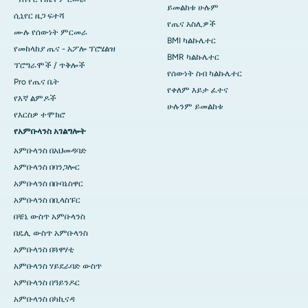
ይመልከቱ ሁሉም
ሲኒየር ዜጋ ፍተሻ
የጤና አስሊዎች
ሙሉ የሰውነት ምርመራ
BMI ካልኩሌተር
የመከላከያ ጤና - አፖሎ ፕሮሄልዝ
BMR ካልኩሌተር
ፕሮግራሞች / ጥቅሎች
የሰውነት ስብ ካልኩሌተር
Pro የጤና ቤት
የቀለም እይታ ፈተና
የእኛ ልምዶች
ሁሉንም ይመልከቱ
የእርስዎ ተሞክሮ
የአምቡላንስ አገልግሎት
አምቡላንስ በአህመዳባድ
አምቡላንስ በባንጋሎር
አምቡላንስ በቡባኔስዋር
አምቡላንስ በቢላስፑር
በቼኒ ውስጥ አምቡላንስ
በዴሊ ውስጥ አምቡላንስ
አምቡላንስ በጓዋሃቲ
አምቡላንስ ሃይደራባድ ውስጥ
አምቡላንስ በዓይንዶር
አምቡላንስ በካኪናዳ