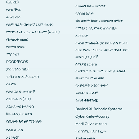
(GERD)
ከመጠን በላይ መሽናት
የልብ ችግር
የደበዘዘ እይታ
ሐኒዲ ዲስ
ሽባ ወይም ከባድ የመደንዘዝ ስሜት
የደም ግፊት (ከፍተኛ የደም ግፊት)
የማኅጸን የሊምፍዴኔስስ በሽታ
የማይነቃነቅ የሆድ ዕቃ ህመም (አይ.ቢ.)
ኢሶፎሪያ
የኩላሊት ጠጠር
ከነርቭ ምልክቶች ጋር ከባድ ራስ ምታት
የሳምባ ካንሰር
ከባድ የእግር እብጠት ወይም ጥልቅ ደም
ማይግሬን
መላሽ ቧንቧዎች
PCOD/PCOS
ሰማያዊ sclera
ፓርኪንሰን በሽታ
ከቁጥጥር ውጭ የሆነ የጨጓራ ​​​​ቁስለት
ሩማቶይድ አርትራይተስ
ወይም የደም መፍሰስ
ስትሮክ
የአዋቂዎች አገርጥቶትና
የታይሮይድ መዛባቶች
ይመልከቱ ሁሉም
ሳንባ ነቀርሳ (ቲቢ)
የጤና ቴክኖሎጂ
ያልተለመደ ኮላይቲስ
DaVinci XI-Robotic Systems
ቫይራል ሄፓታይተስ
CyberKnife-Accuray
የልህቀት እና ልዩ ማዕከላት
Meril Cuvis ሮቦቲክስ
የልብ ሳይንስ
ኮሪ በስሚዝ እና ኔፌው
ኦንኮሎጂ
Styker በማኮ