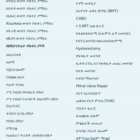
በናሺክ ውስጥ ዶክተር ያማክሩ
የጎማ መተኪያ
በኖይዳ ውስጥ ዶክተር ያማክሩ
የአጥንት መቅኒ ሽግግር (BMT)
በኔሎር ውስጥ ዶክተር ያማክሩ
CABG
Rourkela ውስጥ ዶክተር ያማክሩ
የ CART ሴል ቴራፒ
በትሪቺ ውስጥ ዶክተር ያማክሩ
ኮሌክስቴክቶሚ (የሐሞት ፊኛ መወገድ)
በቪዛግ ውስጥ ዶክተር ያማክሩ
የላፕራቶኮፒክ ክሎሪስቴክቲሞሚ
በበሽታ/ሁኔታ ዶክተር ያግኙ
Hysterectomy
አስራይቲስ
የኩላሊት መተካት
አስማ
ሊቶትሪፕሲ እና የኩላሊት ጠጠር መወገድ
የጀርባ ህመም
የሆድ መተካት
የደበዘዘ እይታ
የሳንባ ማስተካት
የጡት ካንሰር
Mitral Valve Repair
ሥር የሰደደ የኩላሊት በሽታ
የሂፕ አርትሮስኮፕ
ሥር የሰደደ የመግታት ነበረብኝና በሽታ
ጠቅላላ የሂፕ ምትክ (THR)
(ሲኦፒዲ)
ፕሮቶን ቴራፒ
ተደፍኖ ቧንቧ በሽታ
ይመልከቱ ሁሉም
የስኳር በሽታ
ምልክቶች መመሪያ
የሚጥል
አጣዳፊ የደረት ሕመም
የጨጓራና ትራክት ሪፍሉክስ በሽታ
ሄሞፕሲስ (በደም ማሳል)