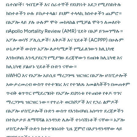
ቤተሰቦች፣ ጎብኚዎች እና ሰራተኞች የደህንነት አደጋ የሚያስከትሉ
ክስተቶችን ሁሉ ይከታተላል፣ ይህም ተላላኪ ክስተቶችን ጨምሮ።
በአፖሎ ላይ ያሉ ሁሉም ሞት መከላከል የሚቻል ሞትን ለመለየት
በApollo Mortality Review (AMR) ሂደት በአቻ ይገመገማሉ።
አፖሎ ወሳኝ ፖሊሲዎች፣ እቅዶች እና ሂደቶች (ACPPP) በሁሉም
ሁኔታዎች ውስጥ አፖሎ ለታካሚዎች የሚፈለገውን ክሊኒካዊ
እንክብካቤ እንዲያደርግ የሚያግዙ ደረጃቸውን የጠበቁ ክሊኒካዊ እና
ክሊኒካዊ ያልሆኑ ሂደቶች ቡድን ናቸው።
ከWHO እና የአፖሎ አይሲዩ ማረጋገጫ ዝርዝር በአፖሎ ሆስፒታሎች
አውታረመረብ ውስጥ የተተገበረ እና የተገለጹ አመልካቾችን በመጠቀም
ጥብቅ ቁጥጥር የሚደረግበት የአፖሎ ደህንነቱ የተጠበቀ የቀዶ ጥገና
ማረጋገጫ ዝርዝር ነው። የጥራት ወርክሾፖች እና የጋራ ልምዶች
በአፖሎ ሆስፒታሎች ቡድን ውስጥ የእንክብካቤ አሰጣጥ ደረጃዎችን
በተከታታይ ለማሻሻል አንዳንድ ሌሎች ተነሳሽነቶች ናቸው። አፖሎ
ሆስፒታሎች ቡድን ከተተገበሩበት ጊዜ ጀምሮ በእያንዳንዳቸው ላይ