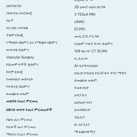
ኒዩሮሳይንስ
3D ኒውሮ-አሰሳ ስርዓት
ጋስትሮኢንተሮሎጂ
3 TESLA MRI
የፊኛ
LINAC
ኦርጋኒክ መተከል
ECMO
ፐልሞኖሎጂ
ሙሴ 2.0 ሥርዓት
የማህፀን ህክምና እና የማህፀን ህክምና
የሬዙም የውሃ ትነት ሕክምና
ውስጣዊ ሕክምና
128 ቁራጭ CT SCAN
Vascular Surgery
ኢ.ኤስ.ው
የሕመምተኞች ሕክምና
AI ዲያግኖስቲክስ
ኮስሞቲሎጂ
ስቴሪዮታክቲክ የነርቭ ቀዶ ጥገና ማሽን
የመከላከያ መድሃኒት
ይመልከቱ ሁሉም
የተቀናጀ ሕክምና
የመድኃኒት
ይመልከቱ ሁሉም
አዳፓሌን
መጽሃፍ የጤና ምርመራ
አስካስታንሂን
በቼናይ ውስጥ የጤና ምርመራዎች
ዴፍላዛኮርት
ጊሊሲን
የልብ ጤና ምርመራ
ሊ-አርጊኒን
የሴቶች ጤና ምርመራ
ሜቲልኮባላሚን
ማስተር የጤና ምርመራ