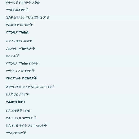
የተቀናጀ የዝግጅት እቅድ
ማስታወቂያዎች
SAP እንደገና ማደራጀት 2018
የእውቅያ ዝርዝሮች
የሚዲያ ማዕከል
አፖሎ በዜና ውስጥ
ጋዜጣዊ መግለጫዎች
ክስተቶች
የሚዲያ ማዕከለ ስዕላት
የሚዲያ እውቂያዎች
የኮርፖሬት ሽርክናዎች
ለምንድነው ከአፖሎ ጋር መተባበር?
ከእኛ ጋር ይገናኙ
የፈውስ ክበብ
ስለ ፈዋሾች ክበብ
የቅርብ ጊዜ ዝማኔዎች
ክሊኒካዊ ጥራት እና ውጤቶች
ማረጋገጫዎች