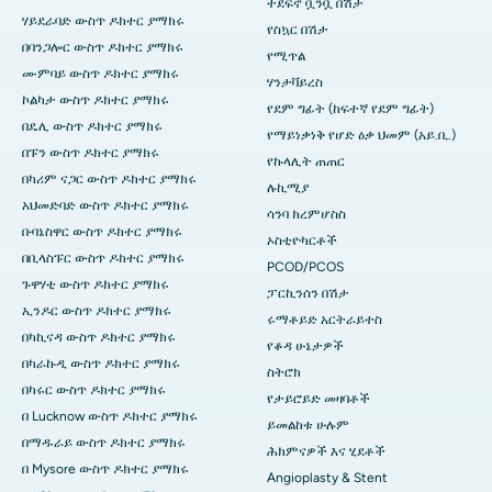
ተደፍኖ ቧንቧ በሽታ
ሃይደራባድ ውስጥ ዶክተር ያማክሩ
የስኳር በሽታ
በባንጋሎር ውስጥ ዶክተር ያማክሩ
የሚጥል
ሙምባይ ውስጥ ዶክተር ያማክሩ
ሃንታቫይረስ
ኮልካታ ውስጥ ዶክተር ያማክሩ
የደም ግፊት (ከፍተኛ የደም ግፊት)
በዴሊ ውስጥ ዶክተር ያማክሩ
የማይነቃነቅ የሆድ ዕቃ ህመም (አይ.ቢ.)
በፑን ውስጥ ዶክተር ያማክሩ
የኩላሊት ጠጠር
በካሪም ናጋር ውስጥ ዶክተር ያማክሩ
ሉኪሚያ
አህመድባድ ውስጥ ዶክተር ያማክሩ
ሳንባ ክረምሆስስ
ቡባኔስዋር ውስጥ ዶክተር ያማክሩ
ኦስቲዮካርቶች
በቢላስፑር ውስጥ ዶክተር ያማክሩ
PCOD/PCOS
ጉዋሃቲ ውስጥ ዶክተር ያማክሩ
ፓርኪንሰን በሽታ
ኢንዶር ውስጥ ዶክተር ያማክሩ
ሩማቶይድ አርትራይተስ
በካኪናዳ ውስጥ ዶክተር ያማክሩ
የቆዳ ሁኔታዎች
በካራኩዲ ውስጥ ዶክተር ያማክሩ
ስትሮክ
በካሩር ውስጥ ዶክተር ያማክሩ
የታይሮይድ መዛባቶች
በ Lucknow ውስጥ ዶክተር ያማክሩ
ይመልከቱ ሁሉም
በማዱራይ ውስጥ ዶክተር ያማክሩ
ሕክምናዎች እና ሂደቶች
በ Mysore ውስጥ ዶክተር ያማክሩ
Angioplasty & Stent