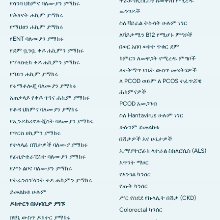
ትራይግሊሰርስን ለመቀነስ የሚረዱ
የሳንባ ህክምና ባለሙያን ያማክሩ
መንገዶች
የሕፃናት ሐኪም ያማክሩ
ስለ ቫይራል ትኩሳት ሁሉም ነገር
የማህፀን ሐኪም ያማክሩ
ለቫይታሚን B12 የሚሆኑ ምግቦች
የENT ባለሙያን ያማክሩ
በወር አበባ ወቅት ጥቁር ደም
የደም ቧንቧ ቀዶ ሐኪምን ያማክሩ
ክምርን ለመዋጋት የሚረዱ ምግቦች
የፕላስቲክ ቀዶ ሐኪምን ያማክሩ
ለተቅማጥ የቤት ውስጥ መፍትሄዎች
የዓይን ሐኪም ያማክሩ
ለ PCOD ወይም ለ PCOS ተፈጥሯዊ
የሩማቶሎጂ ባለሙያን ያማክሩ
ሕክምናዎች
አጠቃላይ የቀዶ ጥገና ሐኪም ያማክሩ
PCOD አመጋገብ
የቆዳ ህክምና ባለሙያን ያማክሩ
ስለ Hantavirus ሁሉም ነገር
የኢንዶክሪኖሎጂስት ባለሙያን ያማክሩ
ሁሉንም ይመልከቱ
የጥርስ ሀኪምን ያማክሩ
በሽታዎች እና ሁኔታዎች
የተላላፊ በሽታዎች ባለሙያ ያማክሩ
ኤማያትሮፊክ ላተራል ስክለሮሲስ (ALS)
የፊዚዮቴራፒስት ባለሙያን ያማክሩ
አጥንት ማዞር
የሥነ ልቦና ባለሙያን ያማክሩ
የአንጎል ካንሰር
የትራንስፕላንት ቀዶ ሐኪምን ያማክሩ
የጡት ካንሰር
ይመልከቱ ሁሉም
ሥር የሰደደ የኩላሊት በሽታ (CKD)
ዶክተርን በአካባቢዎ ያግኙ
Colorectal ካንሰር
በቼኒ ውስጥ ዶክተር ያማክሩ