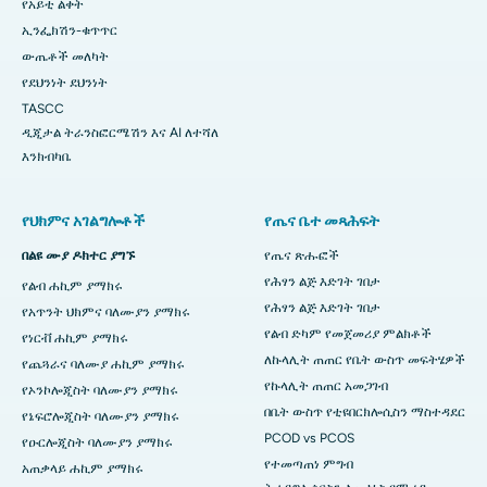
የአይቲ ልቀት
ኢንፌክሽን-ቁጥጥር
ውጤቶች መለካት
የደህንነት ደህንነት
TASCC
ዲጂታል ትራንስፎርሜሽን እና AI ለተሻለ
እንክብካቤ
የህክምና አገልግሎቶች
የጤና ቤተ መጻሕፍት
በልዩ ሙያ ዶክተር ያግኙ
የጤና ጽሑፎች
የሕፃን ልጅ እድገት ገበታ
የልብ ሐኪም ያማክሩ
የሕፃን ልጅ እድገት ገበታ
የአጥንት ህክምና ባለሙያን ያማክሩ
የልብ ድካም የመጀመሪያ ምልክቶች
የነርቭ ሐኪም ያማክሩ
ለኩላሊት ጠጠር የቤት ውስጥ መፍትሄዎች
የጨጓራና ባለሙያ ሐኪም ያማክሩ
የኩላሊት ጠጠር አመጋገብ
የኦንኮሎጂስት ባለሙያን ያማክሩ
በቤት ውስጥ የቲዩበርክሎሲስን ማስተዳደር
የኔፍሮሎጂስት ባለሙያን ያማክሩ
PCOD vs PCOS
የዑርሎጂስት ባለሙያን ያማክሩ
የተመጣጠነ ምግብ
አጠቃላይ ሐኪም ያማክሩ