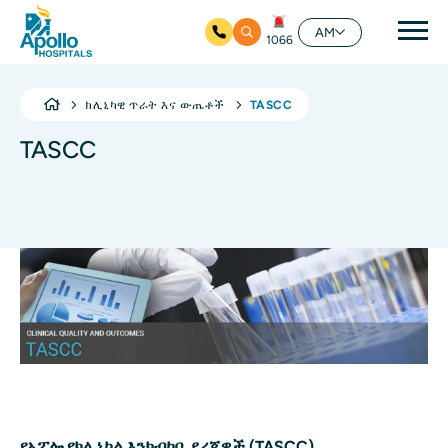
ዋና
AM
1066
ዋና ይዘት ዘልለው ይሂዱ
ክሊኒካዊ ጥራት እና ውጤቶች
TASCC
TASCC
የአፖሎ የክሊኒካል እንክብካቤ ደረጃዎች (TASCC)