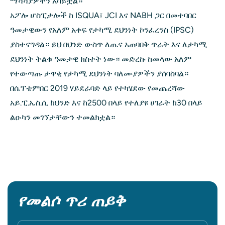
ማሻሻያዎችን አሳይቷል።
አፖሎ ሆስፒታሎች ከ ISQUA፣ JCI እና NABH ጋር በመተባበር
ዓመታዊውን የአለም አቀፍ የታካሚ ደህንነት ኮንፈረንስ (IPSC)
ያስተናግዳል። ይህ በህንድ ውስጥ ለጤና አጠባበቅ ጥራት እና ለታካሚ
ደህንነት ትልቁ ዓመታዊ ክስተት ነው። መድረኩ ከመላው አለም
የተውጣጡ ታዋቂ የታካሚ ደህንነት ባለሙያዎችን ያሰባስባል።
በሴፕቴምበር 2019 ሃይደራባድ ላይ የተካሄደው የመጨረሻው
አይ.ፒ.ኤስ.ሲ ከህንድ እና ከ2500 በላይ የተለያዩ ሀገራት ከ30 በላይ
ልዑካን መገኘታቸውን ተመልክቷል።
የመልሶ ጥሪ ጠይቅ