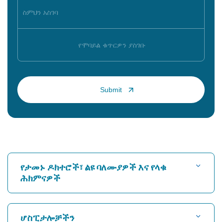
የታመኑ ዶክተሮች፣ ልዩ ባለሙያዎች እና የላቁ
ሕክምናዎች
ሆስፒታል ፈልግ
ሆስፒታሎቻችን