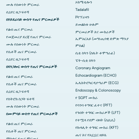
ኦክሜቲሎን
ሙሉ የሰውነት ምርመራ
Tadalafil
ሲኒየር ዜጋ ፍተሻ
ቮኖፕራዛን
በሃይደራባድ ውስጥ የጤና ምርመራዎች
ይመልከቱ ሁሉም
የልብ ጤና ምርመራ
ምርመራዎች እና ሙከራዎች
የመጀመሪያ ደረጃ የጤና ምርመራ
ኤምአርአይ (መግነጢሳዊ ድምጽ ማጉያ
ሙሉ የሰውነት ምርመራ
ምስል)
የሴቶች ጤና ምርመራ
ሲቲ ስካን (ስሌት ቶሞግራፊ)
ሲኒየር ዜጋ ፍተሻ
ፔት-ሲቲ ስካን
በባንጋሎር ውስጥ የጤና ምርመራዎች
Coronary Angiogram
Echocardiogram (ECHO)
የልብ ጤና ምርመራ
ኤሌክትሮካርዲዮግራም (ECG)
የሴቶች ጤና ምርመራ
Endoscopy & Colonoscopy
ሲኒየር ዜጋ ፍተሻ
የ SGPT ሙከራ
የስትሮክ ስጋት ፍተሻ
የሳንባ ተግባር ፈተና (PFT)
ሙሉ የሰውነት ምርመራ
የጉበት ተግባር ሙከራዎች (LFT)
በሙምባይ ውስጥ የጤና ምርመራዎች
የተሟላ የደም ብዛት (ሲቢሲ)
የልብ ጤና ምርመራ
የኩላሊት ተግባር ሙከራ (KFT)
የሴቶች ጤና ምርመራ
ጤና እና የአኗኗር ዘይቤ
ማስተር የጤና ምርመራ