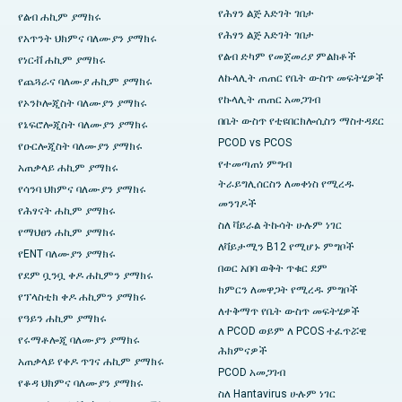
የሕፃን ልጅ እድገት ገበታ
የልብ ሐኪም ያማክሩ
የሕፃን ልጅ እድገት ገበታ
የአጥንት ህክምና ባለሙያን ያማክሩ
የልብ ድካም የመጀመሪያ ምልክቶች
የነርቭ ሐኪም ያማክሩ
ለኩላሊት ጠጠር የቤት ውስጥ መፍትሄዎች
የጨጓራና ባለሙያ ሐኪም ያማክሩ
የኩላሊት ጠጠር አመጋገብ
የኦንኮሎጂስት ባለሙያን ያማክሩ
በቤት ውስጥ የቲዩበርክሎሲስን ማስተዳደር
የኔፍሮሎጂስት ባለሙያን ያማክሩ
PCOD vs PCOS
የዑርሎጂስት ባለሙያን ያማክሩ
የተመጣጠነ ምግብ
አጠቃላይ ሐኪም ያማክሩ
ትራይግሊሰርስን ለመቀነስ የሚረዱ
የሳንባ ህክምና ባለሙያን ያማክሩ
መንገዶች
የሕፃናት ሐኪም ያማክሩ
ስለ ቫይራል ትኩሳት ሁሉም ነገር
የማህፀን ሐኪም ያማክሩ
ለቫይታሚን B12 የሚሆኑ ምግቦች
የENT ባለሙያን ያማክሩ
በወር አበባ ወቅት ጥቁር ደም
የደም ቧንቧ ቀዶ ሐኪምን ያማክሩ
ክምርን ለመዋጋት የሚረዱ ምግቦች
የፕላስቲክ ቀዶ ሐኪምን ያማክሩ
ለተቅማጥ የቤት ውስጥ መፍትሄዎች
የዓይን ሐኪም ያማክሩ
ለ PCOD ወይም ለ PCOS ተፈጥሯዊ
የሩማቶሎጂ ባለሙያን ያማክሩ
ሕክምናዎች
አጠቃላይ የቀዶ ጥገና ሐኪም ያማክሩ
PCOD አመጋገብ
የቆዳ ህክምና ባለሙያን ያማክሩ
ስለ Hantavirus ሁሉም ነገር