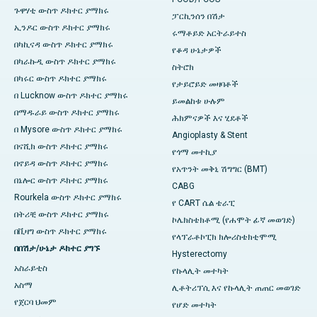
ጉዋሃቲ ውስጥ ዶክተር ያማክሩ
ፓርኪንሰን በሽታ
ኢንዶር ውስጥ ዶክተር ያማክሩ
ሩማቶይድ አርትራይተስ
በካኪናዳ ውስጥ ዶክተር ያማክሩ
የቆዳ ሁኔታዎች
በካራኩዲ ውስጥ ዶክተር ያማክሩ
ስትሮክ
በካሩር ውስጥ ዶክተር ያማክሩ
የታይሮይድ መዛባቶች
በ Lucknow ውስጥ ዶክተር ያማክሩ
ይመልከቱ ሁሉም
በማዱራይ ውስጥ ዶክተር ያማክሩ
ሕክምናዎች እና ሂደቶች
በ Mysore ውስጥ ዶክተር ያማክሩ
Angioplasty & Stent
በናሺክ ውስጥ ዶክተር ያማክሩ
የጎማ መተኪያ
በኖይዳ ውስጥ ዶክተር ያማክሩ
የአጥንት መቅኒ ሽግግር (BMT)
በኔሎር ውስጥ ዶክተር ያማክሩ
CABG
Rourkela ውስጥ ዶክተር ያማክሩ
የ CART ሴል ቴራፒ
በትሪቺ ውስጥ ዶክተር ያማክሩ
ኮሌክስቴክቶሚ (የሐሞት ፊኛ መወገድ)
በቪዛግ ውስጥ ዶክተር ያማክሩ
የላፕራቶኮፒክ ክሎሪስቴክቲሞሚ
በበሽታ/ሁኔታ ዶክተር ያግኙ
Hysterectomy
አስራይቲስ
የኩላሊት መተካት
አስማ
ሊቶትሪፕሲ እና የኩላሊት ጠጠር መወገድ
የጀርባ ህመም
የሆድ መተካት