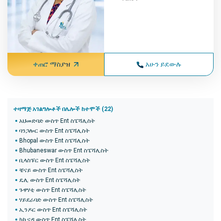
ቀጠሮ ማስያዝ
አሁን ይደውሉ
ተዛማጅ አገልግሎቶች በሌሎች ከተሞች (22)
አህመድባድ ውስጥ Ent ስፔሻሊስት
ባንጋሎር ውስጥ Ent ስፔሻሊስት
Bhopal ውስጥ Ent ስፔሻሊስት
Bhubaneswar ውስጥ Ent ስፔሻሊስት
ቢላስፑር ውስጥ Ent ስፔሻሊስት
ቼናይ ውስጥ Ent ስፔሻሊስት
ዴሊ ውስጥ Ent ስፔሻሊስት
ጉዋሃቲ ውስጥ Ent ስፔሻሊስት
ሃይደራባድ ውስጥ Ent ስፔሻሊስት
ኢንዶር ውስጥ Ent ስፔሻሊስት
ካኪናዳ ውስጥ Ent ስፔሻሊስት