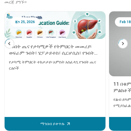
መረጃ ያግኙ።
ጁን 25, 2026
Feb 18
የጉበት ጤና የታካሚዎች የትምህርት መመሪያ፡
ወፍራም ጉበት፣ ሄፓታይተስ፣ ሲርሆሲስ፣ የጉበት
ንቅለ ተከላ እና የጉበት ካንሰር
የታካሚ ትምህርት ተከታታይ፡ አምስት አስፈላጊ የጉበት ጤና
ርዕሶች
11 በቁ
ምልክቶች
የልብ ድካም
የሚያስፈልገ
ወይም ሞት 
ከመከሰቱ በ
ማንበብ ይቀጥሉ
ይታያሉ። እ
ሰው ደህንነ