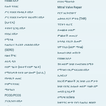
የደበዘዘ እይታ
የሳንባ ማስተካት
የጡት ካንሰር
Mitral Valve Repair
ሥር የሰደደ የኩላሊት በሽታ
የሂፕ አርትሮስኮፕ
ሥር የሰደደ የመግታት ነበረብኝና በሽታ
ጠቅላላ የሂፕ ምትክ (THR)
(ሲኦፒዲ)
ፕሮቶን ቴራፒ
ተደፍኖ ቧንቧ በሽታ
ይመልከቱ ሁሉም
የስኳር በሽታ
ምልክቶች መመሪያ
የሚጥል
አጣዳፊ የደረት ሕመም
የጨጓራና ትራክት ሪፍሉክስ በሽታ
ሄሞፕሲስ (በደም ማሳል)
(GERD)
ከመጠን በላይ መሽናት
የልብ ችግር
የደበዘዘ እይታ
ሐኒዲ ዲስ
ሽባ ወይም ከባድ የመደንዘዝ ስሜት
የደም ግፊት (ከፍተኛ የደም ግፊት)
የማኅጸን የሊምፍዴኔስስ በሽታ
የማይነቃነቅ የሆድ ዕቃ ህመም (አይ.ቢ.)
ኢሶፎሪያ
የኩላሊት ጠጠር
ከነርቭ ምልክቶች ጋር ከባድ ራስ ምታት
የሳምባ ካንሰር
ከባድ የእግር እብጠት ወይም ጥልቅ ደም
ማይግሬን
መላሽ ቧንቧዎች
PCOD/PCOS
ሰማያዊ sclera
ፓርኪንሰን በሽታ
ከቁጥጥር ውጭ የሆነ የጨጓራ ​​​​ቁስለት