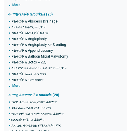
More
ተዛማጅ ሂደቶች በ
rourkela
(20)
ዶክተሮች ለ Abscess Drainage
ለአድሬናሌክቶሚ ሐኪሞች
ዶክተሮች ለአዋቂዎች ክትባት
ዶክተሮች ለ Angioplasty
ዶክተሮች ለ Angioplasty እና Stenting
ዶክተሮች ለ Appendicetomy
ዶክተሮች ለ Balloon Mitral Valvotomy
ዶክተሮች ለ Botox መርፌ
ለአእምሮ እና ለአከርካሪ ቀዶ ጥገና ሐኪሞች
ዶክተሮች ለጡት ቀዶ ጥገና
ዶክተሮች ለ ብሮንኮስኮፒ
More
ተዛማጅ ሕክምናዎች በ
rourkela
(20)
የሆድ ቁርጠት አኑኢሪዝም ሕክምና
ያልተለመደ የልብ ምት ሕክምና
የሴፕተም ፔሉሲዲም አለመኖር ሕክምና
በሌለበት የሚጥል ሕክምና
ለአኪለስ ቴንዲኔቲስ የሚደረግ ሕክምና