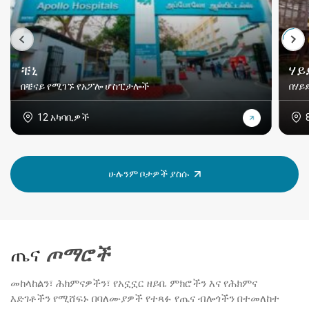
ቼኒ
ሃይ
በቼናይ የሚገኙ የአፖሎ ሆስፒታሎች
በሃይ
12 አካባቢዎች
ሁሉንም ቦታዎች ያስሱ
ጤና
ጦማሮች
መከላከልን፣ ሕክምናዎችን፣ የአኗኗር ዘይቤ ምክሮችን እና የሕክምና
እድገቶችን የሚሸፍኑ በባለሙያዎች የተጻፉ የጤና ብሎጎችን በተመለከተ