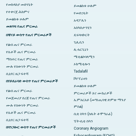
የመከላከያ መድሃኒት
ይመልከቱ ሁሉም
የተቀናጀ ሕክምና
የመድኃኒት
ይመልከቱ ሁሉም
አዳፓሌን
መጽሃፍ የጤና ምርመራ
አስካስታንሂን
በቼናይ ውስጥ የጤና ምርመራዎች
ዴፍላዛኮርት
ጊሊሲን
የልብ ጤና ምርመራ
ሊ-አርጊኒን
የሴቶች ጤና ምርመራ
ሜቲልኮባላሚን
ማስተር የጤና ምርመራ
ኦክሜቲሎን
ሙሉ የሰውነት ምርመራ
Tadalafil
ሲኒየር ዜጋ ፍተሻ
ቮኖፕራዛን
በሃይደራባድ ውስጥ የጤና ምርመራዎች
ይመልከቱ ሁሉም
የልብ ጤና ምርመራ
ምርመራዎች እና ሙከራዎች
የመጀመሪያ ደረጃ የጤና ምርመራ
ኤምአርአይ (መግነጢሳዊ ድምጽ ማጉያ
ሙሉ የሰውነት ምርመራ
ምስል)
የሴቶች ጤና ምርመራ
ሲቲ ስካን (ስሌት ቶሞግራፊ)
ሲኒየር ዜጋ ፍተሻ
ፔት-ሲቲ ስካን
በባንጋሎር ውስጥ የጤና ምርመራዎች
Coronary Angiogram
Echocardiogram (ECHO)