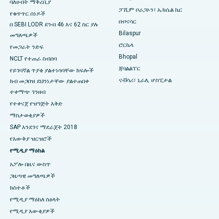
ባለሀብት ማቅረቢያ
በስዋርጌት፣ ፑን ውስጥ ምርጥ ሆስፒታል
ፓሺም ቦራጋኦን፣ ኤክሴል ኬር
የቁጥጥር ሰነዶች
ቡቦናሳር
በ SEBI LODR ደንብ 46 እና 62 ስር ያሉ
በደቡብ ዴልሂ ውስጥ ምርጥ የሴቶች የካንሰር ሆስፒታል
Bilaspur
መግለጫዎች
ሮርኬላ
የመጋራት ንድፍ
Bhopal
NCLT የተጠራ ስብሰባ
ጃባልልፐር
የይገባኛል ጥያቄ ያልተነሳባቸው ክፍሎች
ናቭሳሪ፣ ኒራሊ ሆስፒታል
ክብ መጋበዝ ደህንነታቸው ያልተጠበቀ
ተቀማጭ ገንዘብ
የተቀናጀ የዝግጅት እቅድ
ማስታወቂያዎች
SAP እንደገና ማደራጀት 2018
የእውቅያ ዝርዝሮች
የሚዲያ ማዕከል
አፖሎ በዜና ውስጥ
ጋዜጣዊ መግለጫዎች
ክስተቶች
የሚዲያ ማዕከለ ስዕላት
የሚዲያ እውቂያዎች