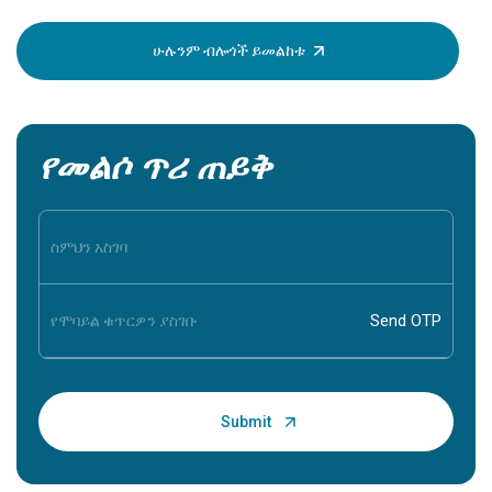
ማወቅ በጣ
ሁሉንም ብሎጎች ይመልከቱ
የመልሶ ጥሪ ጠይቅ