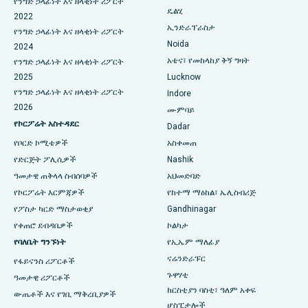
የንግድ ኃላፊነት እና ዘላቂነት ሪፖርት
ዴልሂ
በሴኩንድራባድ፣ ሃይደራባድ ውስጥ ምርጥ ሆስፒታል
ERCP
2022
ኢንድራፕራስታ
የንግድ ኃላፊነት እና ዘላቂነት ሪፖርት
በሴሻድሪፑራም ፣ ባንጋሎር ውስጥ የሚገኝ ምርጥ ሆስፒታል
Noida
2024
አቴና፣ የመከላከያ ቅኝ ግዛት
የንግድ ኃላፊነት እና ዘላቂነት ሪፖርት
በቫልቴር ዋና መንገድ፣ ቪዛካፓትናም ውስጥ የሚገኘው ምርጥ ሆስፒታል
2025
Lucknow
የንግድ ኃላፊነት እና ዘላቂነት ሪፖርት
Indore
በሱባሽ ናጋር መንገድ፣ ካሪምናጋር ውስጥ ያለው ምርጥ ሆስፒታል
2026
ሙምባይ
የኮርፖሬት አስተዳደር
በማናጋሪ ፣ ካራኩዲ ውስጥ ምርጥ ሆስፒታል
Dadar
የቦርድ ኮሚቴዎች
አስቀመጠ
በአሬፓሊ፣ ዋራንጋል ውስጥ ምርጥ ሆስፒታል
የድርጅት ፖሊሲዎች
Nashik
ዓመታዊ ጠቅላላ ስብሰባዎች
አህመድባድ
በአሬራ ኮሎኒ፣ ቦፓል ውስጥ ምርጥ ሆስፒታል
የኮርፖሬት እርምጃዎች
የከተማ ማዕከል፣ ኤሊስብሪጅ
በጃያናጋር፣ ባንጋሎር ውስጥ የሚገኝ ምርጥ ሆስፒታል
የፖስታ ካርድ ማስታወቂያ
Gandhinagar
የቀጠሮ ደብዳቤዎች
ኮልካታ
በኬኬ ናጋር፣ ማዱራይ ውስጥ ምርጥ ሆስፒታል
የባለቤት ግንኙነት
የኢኤም ማለፊያ
ናሬንድራፑር
የፋይናንስ ሪፖርቶች
ምርጥ ሆስፒታል በራምጂ ናጋር፣ ኔሎር
ጉዋሃቲ
ዓመታዊ ሪፖርቶች
በሴክተር-19 ፣ ሩርኬላ ውስጥ ያለው ምርጥ ሆስፒታል
ክርስቲያን ባስቲ፣ ዓለም አቀፍ
ውጤቶች እና የገቢ ማቅረቢያዎች
ሆስፒታሎች