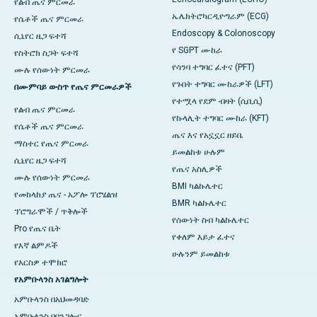
የልብ ጤና ምርመራ
ኤሌክትሮካርዲዮግራም (ECG)
የሴቶች ጤና ምርመራ
Endoscopy & Colonoscopy
ሲኒየር ዜጋ ፍተሻ
የ SGPT ሙከራ
የስትሮክ ስጋት ፍተሻ
የሳንባ ተግባር ፈተና (PFT)
ሙሉ የሰውነት ምርመራ
የጉበት ተግባር ሙከራዎች (LFT)
በሙምባይ ውስጥ የጤና ምርመራዎች
የተሟላ የደም ብዛት (ሲቢሲ)
የልብ ጤና ምርመራ
የኩላሊት ተግባር ሙከራ (KFT)
የሴቶች ጤና ምርመራ
ጤና እና የአኗኗር ዘይቤ
ማስተር የጤና ምርመራ
ይመልከቱ ሁሉም
ሲኒየር ዜጋ ፍተሻ
የጤና አስሊዎች
ሙሉ የሰውነት ምርመራ
BMI ካልኩሌተር
የመከላከያ ጤና - አፖሎ ፕሮሄልዝ
BMR ካልኩሌተር
ፕሮግራሞች / ጥቅሎች
የሰውነት ስብ ካልኩሌተር
Pro የጤና ቤት
የቀለም እይታ ፈተና
የእኛ ልምዶች
ሁሉንም ይመልከቱ
የእርስዎ ተሞክሮ
የአምቡላንስ አገልግሎት
አምቡላንስ በአህመዳባድ
አምቡላንስ በባንጋሎር