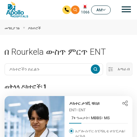
ዋና
AM
1066
ዋና ይዘት ዘልለው ይሂዱ
መግቢያ ገፅ
ዶክተሮች
በ Rourkela ውስጥ ምርጥ ENT
አጣራ በ
ጠቅላላ ዶክተሮች፡
1
ዶክተር ታንቪ ቹበይ
ENT፣ ENT
7+ ዓመታት፣ MBBS፣ MS
አፖሎ ሱፐር ስፔሻሊቲ ሆስፒታል፣
ሩርኬላ