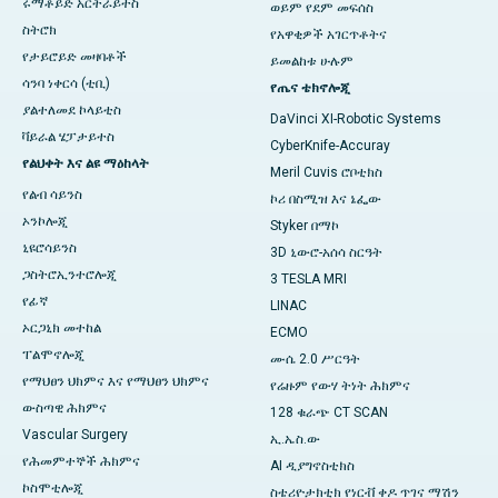
ሩማቶይድ አርትራይተስ
ወይም የደም መፍሰስ
ስትሮክ
የአዋቂዎች አገርጥቶትና
የታይሮይድ መዛባቶች
ይመልከቱ ሁሉም
ሳንባ ነቀርሳ (ቲቢ)
የጤና ቴክኖሎጂ
ያልተለመደ ኮላይቲስ
DaVinci XI-Robotic Systems
ቫይራል ሄፓታይተስ
CyberKnife-Accuray
የልህቀት እና ልዩ ማዕከላት
Meril Cuvis ሮቦቲክስ
የልብ ሳይንስ
ኮሪ በስሚዝ እና ኔፌው
ኦንኮሎጂ
Styker በማኮ
ኒዩሮሳይንስ
3D ኒውሮ-አሰሳ ስርዓት
ጋስትሮኢንተሮሎጂ
3 TESLA MRI
የፊኛ
LINAC
ኦርጋኒክ መተከል
ECMO
ፐልሞኖሎጂ
ሙሴ 2.0 ሥርዓት
የማህፀን ህክምና እና የማህፀን ህክምና
የሬዙም የውሃ ትነት ሕክምና
ውስጣዊ ሕክምና
128 ቁራጭ CT SCAN
Vascular Surgery
ኢ.ኤስ.ው
የሕመምተኞች ሕክምና
AI ዲያግኖስቲክስ
ኮስሞቲሎጂ
ስቴሪዮታክቲክ የነርቭ ቀዶ ጥገና ማሽን