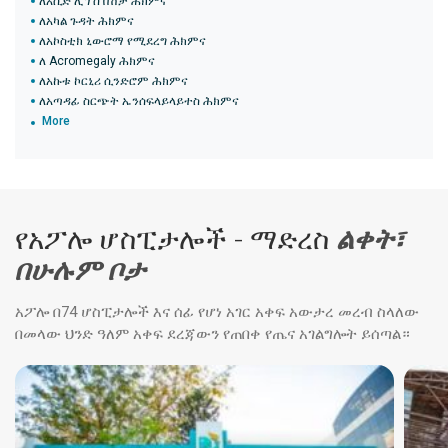
ለአሲድ ሊፕስ በሽታ ሕክምና
ለአካል ጉዳት ሕክምና
ለአኮስቲክ ኒውሮማ የሚደረግ ሕክምና
ለ Acromegaly ሕክምና
ለአኩቱ ኮርኒሪ ሲንድሮም ሕክምና
ለአጣዳፊ ስርጭት ኤንሰፍላይላይተስ ሕክምና
More
የአፖሎ ሆስፒታሎች - ማድረስ
ልቀት፣
በሁሉም ቦታ
አፖሎ በ74 ሆስፒታሎች እና ሰፊ የሆነ አገር አቀፍ አውታረ መረብ ስላለው
በመላው ህንድ ዓለም አቀፍ ደረጃውን የጠበቀ የጤና አገልግሎት ይሰጣል።