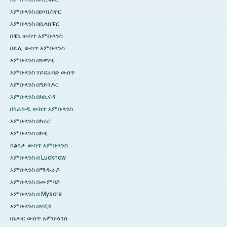
አምቡላንስ በቡባኔስዋር
አምቡላንስ በቢላስፑር
በቼኒ ውስጥ አምቡላንስ
በዴሊ ውስጥ አምቡላንስ
አምቡላንስ በጓዋሃቲ
አምቡላንስ ሃይደራባድ ውስጥ
አምቡላንስ በዓይንዶር
አምቡላንስ በካኪናዳ
በካራኩዲ ውስጥ አምቡላንስ
አምቡላንስ በካሩር
አምቡላንስ በኮቺ
ኮልካታ ውስጥ አምቡላንስ
አምቡላንስ በ Lucknow
አምቡላንስ በማዱራይ
አምቡላንስ በሙምባይ
አምቡላንስ በ Mysore
አምቡላንስ በናሺክ
በኔሎር ውስጥ አምቡላንስ