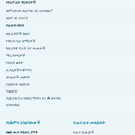
የኮርፖሬት ሽርክናዎች
ለምንድነው ከአፖሎ ጋር መተባበር?
ከእኛ ጋር ይገናኙ
የፈውስ ክበብ
ስለ ፈዋሾች ክበብ
የቅርብ ጊዜ ዝማኔዎች
ክሊኒካዊ ጥራት እና ውጤቶች
ማረጋገጫዎች
የአይቲ ልቀት
ኢንፌክሽን-ቁጥጥር
ውጤቶች መለካት
የደህንነት ደህንነት
TASCC
ዲጂታል ትራንስፎርሜሽን እና AI ለተሻለ
እንክብካቤ
የህክምና አገልግሎቶች
የጤና ቤተ መጻሕፍት
በልዩ ሙያ ዶክተር ያግኙ
የጤና ጽሑፎች