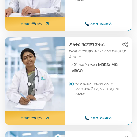
ቀጠሮ ማስያዝ
አሁን ይደውሉ
ዶክተር ሻርሚሻ ፓትራ
የፅንስና የማህፀን ሕክምና እና የመራቢያ
ሕክምና
ከ21 ዓመት በላይ፣ MBBS፣ MS፣
MRCO...
የአፖሎ ባለብዙ ስፔሻሊቲ
ሆስፒታሎች፣ ኢኤም ባይፓስ፣
ኮልካታ
ቀጠሮ ማስያዝ
አሁን ይደውሉ