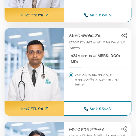
ቀጠሮ ማስያዝ
አሁን ይደውሉ
ዶክተር ብሃስካር ፓል
የፅንስና የማህፀን ሕክምና እና የመራቢያ
ሕክምና
ከ24 ዓመት በላይ፣ MBBS፣ DGO፣
MD፣...
የአፖሎ ባለብዙ ስፔሻሊቲ
ሆስፒታሎች፣ ኢኤም ባይፓስ፣
ኮልካታ
ቀጠሮ ማስያዝ
አሁን ይደውሉ
ዶክተር ቻንዳ ቻውዱሪ
የፅንስና የማህፀን ሕክምና እና የመራቢያ