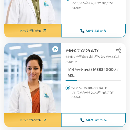
ሆስፒታሎች፣ ኢኤም ባይፓስ፣
ኮልካታ
ቀጠሮ ማስያዝ
አሁን ይደውሉ
ዶክተር ፕሪያንካ ሲንሃ
የፅንስና የማህፀን ሕክምና እና የመራቢያ
ሕክምና
ከ14 ዓመት በላይ፣ MBBS፣ DGO እና
MS...
የአፖሎ ባለብዙ ስፔሻሊቲ
ሆስፒታሎች፣ ኢኤም ባይፓስ፣
ኮልካታ
ቀጠሮ ማስያዝ
አሁን ይደውሉ