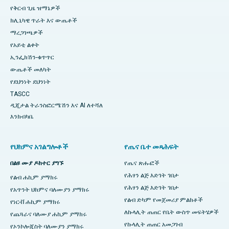
የቅርብ ጊዜ ዝማኔዎች
ክሊኒካዊ ጥራት እና ውጤቶች
ማረጋገጫዎች
የአይቲ ልቀት
ኢንፌክሽን-ቁጥጥር
ውጤቶች መለካት
የደህንነት ደህንነት
TASCC
ዲጂታል ትራንስፎርሜሽን እና AI ለተሻለ
እንክብካቤ
የህክምና አገልግሎቶች
የጤና ቤተ መጻሕፍት
በልዩ ሙያ ዶክተር ያግኙ
የጤና ጽሑፎች
የሕፃን ልጅ እድገት ገበታ
የልብ ሐኪም ያማክሩ
የሕፃን ልጅ እድገት ገበታ
የአጥንት ህክምና ባለሙያን ያማክሩ
የልብ ድካም የመጀመሪያ ምልክቶች
የነርቭ ሐኪም ያማክሩ
ለኩላሊት ጠጠር የቤት ውስጥ መፍትሄዎች
የጨጓራና ባለሙያ ሐኪም ያማክሩ
የኩላሊት ጠጠር አመጋገብ
የኦንኮሎጂስት ባለሙያን ያማክሩ