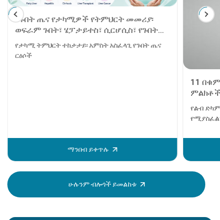
የጉበት ጤና የታካሚዎች የትምህርት መመሪያ፡
ወፍራም ጉበት፣ ሄፓታይተስ፣ ሲርሆሲስ፣ የጉበት
ንቅለ ተከላ እና የጉበት ካንሰር
የታካሚ ትምህርት ተከታታይ፡ አምስት አስፈላጊ የጉበት ጤና
ርዕሶች
11 በቁ
ምልክቶች
የልብ ድካም
የሚያስፈልገ
ወይም ሞት 
ከመከሰቱ በ
ማንበብ ይቀጥሉ
ይታያሉ። እ
ሰው ደህንነ
ማወቅ በጣ
ሁሉንም ብሎጎች ይመልከቱ