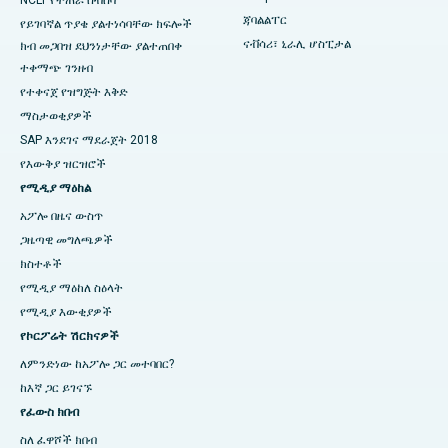
NCLT የተጠራ ስብሰባ
ጃባልልፐር
የይገባኛል ጥያቄ ያልተነሳባቸው ክፍሎች
ናቭሳሪ፣ ኒራሊ ሆስፒታል
ክብ መጋበዝ ደህንነታቸው ያልተጠበቀ
ተቀማጭ ገንዘብ
የተቀናጀ የዝግጅት እቅድ
ማስታወቂያዎች
SAP እንደገና ማደራጀት 2018
የእውቅያ ዝርዝሮች
የሚዲያ ማዕከል
አፖሎ በዜና ውስጥ
ጋዜጣዊ መግለጫዎች
ክስተቶች
የሚዲያ ማዕከለ ስዕላት
የሚዲያ እውቂያዎች
የኮርፖሬት ሽርክናዎች
ለምንድነው ከአፖሎ ጋር መተባበር?
ከእኛ ጋር ይገናኙ
የፈውስ ክበብ
ስለ ፈዋሾች ክበብ