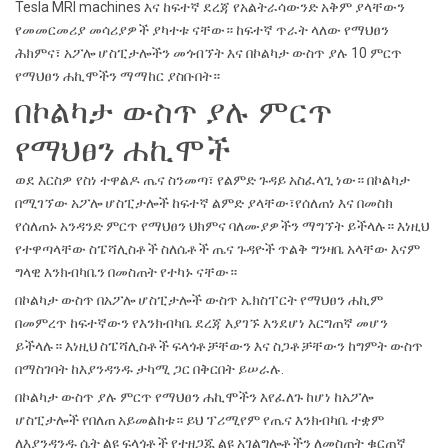
Tesla MRI machines እና ከፍተኛ ደረጃ የአልትራሳውንድ አቅም ያላቸውን
የመመርመሪያ መሳሪያዎች ያካተቱ ናቸው። ከፍተኛ ጥራት ላለው የማህፀን
ሕክምና፣ አፖሎ ሆስፒታሎችን መጎብኘት እና በኮልካታ ውስጥ ያሉ 10 ምርጥ
የማህፀን ሐኪሞችን ማማከር ያስቡበት።
በኮልካታ ውስጥ ያሉ ምርጥ
የማህፀን ሐኪሞች
ወደ እርስዎ የስነ ተዋልዶ ጤና ስንመጣ፣ የልምድ ጉዳይ አስፈላጊ ነው። በኮልካታ
በሚገኘው አፖሎ ሆስፒታሎች ከፍተኛ ልምድ ያላቸው፣የሰለጠነ እና በመስክ
የሰለጠኑ አንዳንድ ምርጥ የማህፀን ህክምና ባለሙያዎችን ማግኘት ይችላሉ። እነዚህ
የተዋጣላቸው ስፔሻሊስቶች ስለሴቶች ጤና ጉዳዮች ጥልቅ ግንዛቤ አላቸው እናም
ግላዊ እንክብካቤን በመስጠት የተካኑ ናቸው።
በኮልካታ ውስጥ በአፖሎ ሆስፒታሎች ውስጥ ኤክስፐርት የማህፀን ሐኪም
በመምረጥ ከፍተኛውን የእንክብካቤ ደረጃ እያገኙ እንደሆነ እርግጠኛ መሆን
ይችላሉ። እነዚህ ስፔሻሊስቶች ፍላጎቶቻቸውን እና ስጋቶቻቸውን ከግምት ውስጥ
በማስገባት ከእያንዳንዱ ታካሚ ጋር በቅርበት ይሠራሉ.
በኮልካታ ውስጥ ያሉ ምርጥ የማህፀን ሐኪሞችን እየፈለጉ ከሆነ ከአፖሎ
ሆስፒታሎች የበለጠ አይመልከቱ። ይህ ፕሪሚየም የጤና እንክብካቤ ተቋም
ለእያንዳንዱ ሴት ልዩ ፍላጎቶች የተዘጋጁ ልዩ አገልግሎቶችን ለመስጠት ቁርጠኛ