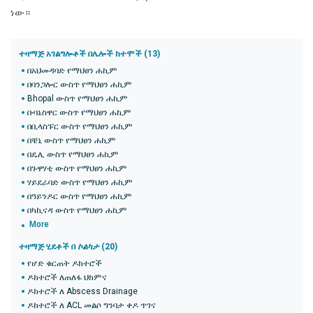
ነው።
ተዛማጅ አገልግሎቶች በሌሎች ከተሞች (13)
በአህመዳባድ የማህፀን ሐኪም
በባንጋሎር ውስጥ የማህፀን ሐኪም
Bhopal ውስጥ የማህፀን ሐኪም
ቡባኔስዋር ውስጥ የማህፀን ሐኪም
በቢላስፑር ውስጥ የማህፀን ሐኪም
በቼኒ ውስጥ የማህፀን ሐኪም
በዴሊ ውስጥ የማህፀን ሐኪም
በጉዋሃቲ ውስጥ የማህፀን ሐኪም
ሃይደራባድ ውስጥ የማህፀን ሐኪም
በዓይንዶር ውስጥ የማህፀን ሐኪም
በካኪናዳ ውስጥ የማህፀን ሐኪም
More
ተዛማጅ ሂደቶች በ
ኮልካታ
(20)
የሆድ ቁርጠት ዶክተሮች
ዶክተሮች ለጠለፋ ህክምና
ዶክተሮች ለ Abscess Drainage
ዶክተሮች ለ ACL መልሶ ግንባታ ቀዶ ጥገና