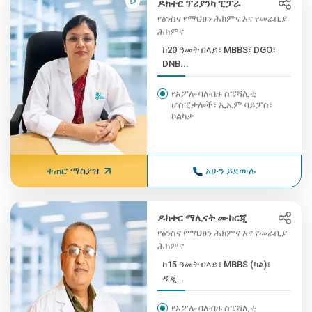
ዶክተር ፕሪያንካ ፒፓራ
የፅንስና የማህፀን ሕክምና እና የመራቢያ
ሕክምና
ከ20 ዓመት በላይ፣ MBBS፣ DGO፣
DNB...
የአፖሎ ባለብዙ ስፔሻሊቲ
ሆስፒታሎች፣ ኢኤም ባይፓስ፣
ኮልካታ
ቀጠሮ ማስያዝ
አሁን ይደውሉ
ዶክተር ማሊናት ሙከርጂ
የፅንስና የማህፀን ሕክምና እና የመራቢያ
ሕክምና
ከ15 ዓመት በላይ፣ MBBS (ካል)፣
ዲጂ...
የአፖሎ ባለብዙ ስፔሻሊቲ