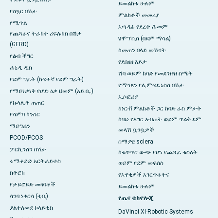
ይመልከቱ ሁሉም
የስኳር በሽታ
ምልክቶች መመሪያ
የሚጥል
አጣዳፊ የደረት ሕመም
የጨጓራና ትራክት ሪፍሉክስ በሽታ
ሄሞፕሲስ (በደም ማሳል)
(GERD)
ከመጠን በላይ መሽናት
የልብ ችግር
የደበዘዘ እይታ
ሐኒዲ ዲስ
ሽባ ወይም ከባድ የመደንዘዝ ስሜት
የደም ግፊት (ከፍተኛ የደም ግፊት)
የማኅጸን የሊምፍዴኔስስ በሽታ
የማይነቃነቅ የሆድ ዕቃ ህመም (አይ.ቢ.)
ኢሶፎሪያ
የኩላሊት ጠጠር
ከነርቭ ምልክቶች ጋር ከባድ ራስ ምታት
የሳምባ ካንሰር
ከባድ የእግር እብጠት ወይም ጥልቅ ደም
ማይግሬን
መላሽ ቧንቧዎች
PCOD/PCOS
ሰማያዊ sclera
ፓርኪንሰን በሽታ
ከቁጥጥር ውጭ የሆነ የጨጓራ ​​​​ቁስለት
ሩማቶይድ አርትራይተስ
ወይም የደም መፍሰስ
ስትሮክ
የአዋቂዎች አገርጥቶትና
የታይሮይድ መዛባቶች
ይመልከቱ ሁሉም
ሳንባ ነቀርሳ (ቲቢ)
የጤና ቴክኖሎጂ
ያልተለመደ ኮላይቲስ
DaVinci XI-Robotic Systems