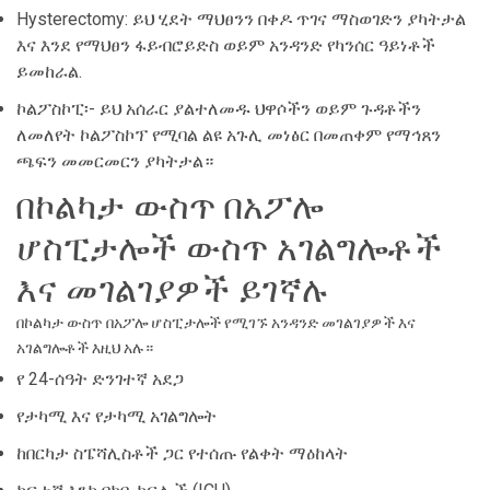
Hysterectomy: ይህ ሂደት ማህፀንን በቀዶ ጥገና ማስወገድን ያካትታል
እና እንደ የማህፀን ፋይብሮይድስ ወይም አንዳንድ የካንሰር ዓይነቶች
ይመከራል.
ኮልፖስኮፒ፡- ይህ አሰራር ያልተለመዱ ህዋሶችን ወይም ጉዳቶችን
ለመለየት ኮልፖስኮፕ የሚባል ልዩ አጉሊ መነፅር በመጠቀም የማኅጸን
ጫፍን መመርመርን ያካትታል።
በኮልካታ ውስጥ በአፖሎ
ሆስፒታሎች ውስጥ አገልግሎቶች
እና መገልገያዎች ይገኛሉ
በኮልካታ ውስጥ በአፖሎ ሆስፒታሎች የሚገኙ አንዳንድ መገልገያዎች እና
አገልግሎቶች እዚህ አሉ።
የ 24-ሰዓት ድንገተኛ አደጋ
የታካሚ እና የታካሚ አገልግሎት
ከበርካታ ስፔሻሊስቶች ጋር የተሰጡ የልቀት ማዕከላት