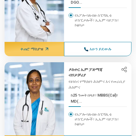
DGO...
የአፖሎ ባለብዙ ስፔሻሊቲ
ሆስፒታሎች፣ ኢኤም ባይፓስ፣
ኮልካታ
ቀጠሮ ማስያዝ
አሁን ይደውሉ
ዶክተር ኤም ፓድማጃ
ብሃታቻሪያ
የፅንስና የማህፀን ሕክምና እና የመራቢያ
ሕክምና
ከ25 ዓመት በላይ፣ MBBS(Cal)፣
MD(...
የአፖሎ ባለብዙ ስፔሻሊቲ
ሆስፒታሎች፣ ኢኤም ባይፓስ፣
ኮልካታ