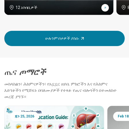
12 አካባቢዎች
ሁሉንም ቦታዎች ያስሱ
ጤና
ጦማሮች
መከላከልን፣ ሕክምናዎችን፣ የአኗኗር ዘይቤ ምክሮችን እና የሕክምና
እድገቶችን የሚሸፍኑ በባለሙያዎች የተጻፉ የጤና ብሎጎችን በተመለከተ
መረጃ ያግኙ።
ጁን 25, 2026
Feb 18