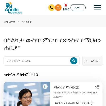
ዋና
AM
1066
ዋና ይዘት ዘልለው ይሂዱ
መግቢያ ገፅ
ዶክተሮች
በኮልካታ ውስጥ ምርጥ የጽንስና የማህፀን
ሐኪም
አጣራ በ
ጠቅላላ ዶክተሮች፡
13
ዶክተር ራምና ባነርጄ
የፅንስና የማህፀን ሕክምና እና የመራቢያ
ሕክምና
ከ24 ዓመት በላይ፣ MBBS(CAL)፣