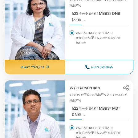
ሕክምና
ከ23 ዓመት በላይ፣ MBBS፣ DNB
(ኦብስ...
የአፖሎ ባለብዙ ስፔሻሊቲ
ሆስፒታሎች፣ ኢኤም ባይፓስ፣
ኮልካታ
ቀጠሮ ማስያዝ
አሁን ይደውሉ
ዶ / ር አርናባስ ባሳክ
የፅንስና የማህፀን ሕክምና እና የመራቢያ
ሕክምና
ከ22 ዓመት በላይ፣ MBBS፣ MD፣
DNB፣...
የአፖሎ ባለብዙ ስፔሻሊቲ
ሆስፒታሎች፣ ኢኤም ባይፓስ፣
ኮልካታ