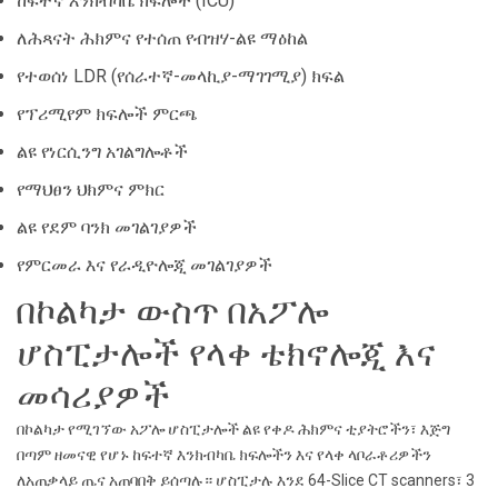
ከፍተኛ እንክብካቤ ክፍሎች (ICU)
ለሕጻናት ሕክምና የተሰጠ የብዝሃ-ልዩ ማዕከል
የተወሰነ LDR (የሰራተኛ-መላኪያ-ማገገሚያ) ክፍል
የፕሪሚየም ክፍሎች ምርጫ
ልዩ የነርሲንግ አገልግሎቶች
የማህፀን ህክምና ምክር
ልዩ የደም ባንክ መገልገያዎች
የምርመራ እና የራዲዮሎጂ መገልገያዎች
በኮልካታ ውስጥ በአፖሎ
ሆስፒታሎች የላቀ ቴክኖሎጂ እና
መሳሪያዎች
በኮልካታ የሚገኘው አፖሎ ሆስፒታሎች ልዩ የቀዶ ሕክምና ቲያትሮችን፣ እጅግ
በጣም ዘመናዊ የሆኑ ከፍተኛ እንክብካቤ ክፍሎችን እና የላቀ ላቦራቶሪዎችን
ለአጠቃላይ ጤና አጠባበቅ ይሰጣሉ። ሆስፒታሉ እንደ 64-Slice CT scanners፣ 3