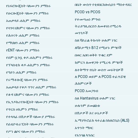
በቤት ውስጥ የቲዩበርክሎሲስን ማስተዳደር
የኔፍሮሎጂስት ባለሙያን ያማክሩ
PCOD vs PCOS
የዑርሎጂስት ባለሙያን ያማክሩ
የተመጣጠነ ምግብ
አጠቃላይ ሐኪም ያማክሩ
ትራይግሊሰርስን ለመቀነስ የሚረዱ
የሳንባ ህክምና ባለሙያን ያማክሩ
መንገዶች
የሕፃናት ሐኪም ያማክሩ
ስለ ቫይራል ትኩሳት ሁሉም ነገር
የማህፀን ሐኪም ያማክሩ
ለቫይታሚን B12 የሚሆኑ ምግቦች
የENT ባለሙያን ያማክሩ
በወር አበባ ወቅት ጥቁር ደም
የደም ቧንቧ ቀዶ ሐኪምን ያማክሩ
ክምርን ለመዋጋት የሚረዱ ምግቦች
የፕላስቲክ ቀዶ ሐኪምን ያማክሩ
ለተቅማጥ የቤት ውስጥ መፍትሄዎች
የዓይን ሐኪም ያማክሩ
ለ PCOD ወይም ለ PCOS ተፈጥሯዊ
የሩማቶሎጂ ባለሙያን ያማክሩ
ሕክምናዎች
አጠቃላይ የቀዶ ጥገና ሐኪም ያማክሩ
PCOD አመጋገብ
የቆዳ ህክምና ባለሙያን ያማክሩ
ስለ Hantavirus ሁሉም ነገር
የኢንዶክሪኖሎጂስት ባለሙያን ያማክሩ
ሁሉንም ይመልከቱ
የጥርስ ሀኪምን ያማክሩ
በሽታዎች እና ሁኔታዎች
የተላላፊ በሽታዎች ባለሙያ ያማክሩ
ኤማያትሮፊክ ላተራል ስክለሮሲስ (ALS)
የፊዚዮቴራፒስት ባለሙያን ያማክሩ
አጥንት ማዞር
የሥነ ልቦና ባለሙያን ያማክሩ
የአንጎል ካንሰር