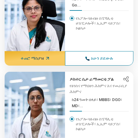
Go...
የአፖሎ ባለብዙ ስፔሻሊቲ
ሆስፒታሎች፣ ኢኤም ባይፓስ፣
ኮልካታ
ቀጠሮ ማስያዝ
አሁን ይደውሉ
ዶክተር ሴታ ራማመርቲ ፓል
የፅንስና የማህፀን ሕክምና እና የመራቢያ
ሕክምና
ከ24 ዓመት በላይ፣ MBBS፣ DGO፣
MD፣...
የአፖሎ ባለብዙ ስፔሻሊቲ
ሆስፒታሎች፣ ኢኤም ባይፓስ፣
ኮልካታ