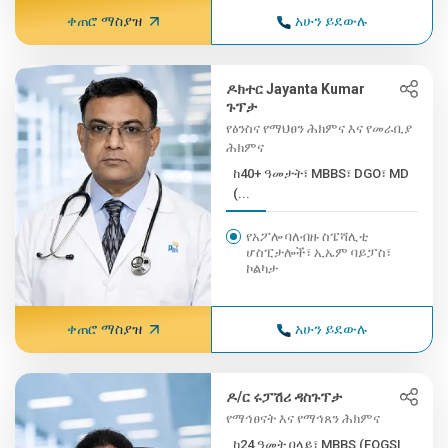
ቀጠሮ ማስያዝ
አሁን ይደውሉ
ዶክተር Jayanta Kumar
ጉፕታ
የፅንስና የማህፀን ሕክምና እና የመራቢያ
ሕክምና
ከ40+ ዓመታት፣ MBBS፣ DGO፣ MD
(...
የአፖሎ ባለብዙ ስፔሻሊቲ
ሆስፒታሎች፣ ኢኤም ባይፓስ፣
ኮልካታ
ቀጠሮ ማስያዝ
አሁን ይደውሉ
ዶ/ር ሩፓሽሪ ዳስጉፕታ
የማኅፀናት እና የማኅጸን ሕክምና
ከ24 ዓመት በላይ፣ MBBS (FOGSI