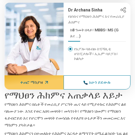
Dr Archana Sinha
የፅንስና የማህፀን ሕክምና እና የመራቢያ
ሕክምና
ከ8 ዓመት በላይ፣ MBBS፣ MS (G
እና ...)
የአፖሎ ባለብዙ ስፔሻሊቲ
ሆስፒታሎች፣ ኢኤም ባይፓስ፣
ኮልካታ
ቀጠሮ ማስያዝ
አሁን ይደውሉ
የማህፀን ሕክምና አጠቃላይ እይታ
የማህፀን ሕክምና በሴቶች የመራቢያ ሥርዓት ጤና ላይ የሚያተኩር የሕክምና ልዩ
ባለሙያ ነው. እንደ የወር አበባ መዛባት፣ መካንነት፣ የማህፀን ህመም፣ የማህፀን
ፋይብሮይድ እና የሆርሞን መዛባት የመሳሰሉ የተለያዩ ሁኔታዎችን መመርመር እና
ማከምን ያካትታል።
የማህፀን ሕክምናን በተመለከተ የሕክምና እርዳታ ለማግኘት በሚፈልጉበት ጊዜ ልዩ