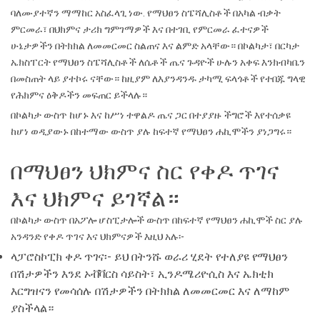
ባለሙያተኛን ማማከር አስፈላጊ ነው. የማህፀን ስፔሻሊስቶች በአካል ብቃት
ምርመራ፣ በህክምና ታሪክ ግምገማዎች እና በተገቢ የምርመራ ፈተናዎች
ሁኔታዎችን በትክክል ለመመርመር ስልጠና እና ልምድ አላቸው። በኮልካታ፣ በርካታ
ኤክስፐርት የማህፀን ስፔሻሊስቶች ለሴቶች ጤና ጉዳዮች ሁሉን አቀፍ እንክብካቤን
በመስጠት ላይ ያተኮሩ ናቸው። ከዚያም ለእያንዳንዱ ታካሚ ፍላጎቶች የተበጁ ግላዊ
የሕክምና ዕቅዶችን መፍጠር ይችላሉ።
በኮልካታ ውስጥ ከሆኑ እና ከሥነ ተዋልዶ ጤና ጋር በተያያዙ ችግሮች እየተሰቃዩ
ከሆነ ወዲያውኑ በከተማው ውስጥ ያሉ ከፍተኛ የማህፀን ሐኪሞችን ያነጋግሩ።
በማህፀን ህክምና ስር የቀዶ ጥገና
እና ህክምና ይገኛል።
በኮልካታ ውስጥ በአፖሎ ሆስፒታሎች ውስጥ በከፍተኛ የማህፀን ሐኪሞች ስር ያሉ
አንዳንድ የቀዶ ጥገና እና ህክምናዎች እዚህ አሉ፡-
ላፓሮስኮፒክ ቀዶ ጥገና፡- ይህ በትንሹ ወራሪ ሂደት የተለያዩ የማህፀን
በሽታዎችን እንደ ኦቭቫርስ ሳይስት፣ ኢንዶሜሪዮሲስ እና ኤክቲክ
እርግዝናን የመሳሰሉ በሽታዎችን በትክክል ለመመርመር እና ለማከም
ያስችላል።