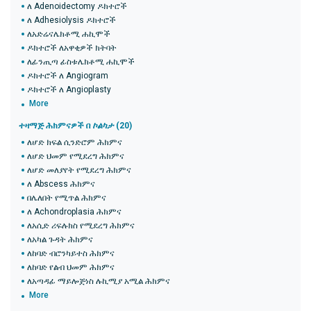
ለ Adenoidectomy ዶክተሮች
ለ Adhesiolysis ዶክተሮች
ለአድሬናሌክቶሚ ሐኪሞች
ዶክተሮች ለአዋቂዎች ክትባት
ለፊንጢጣ ፊስቱሌክቶሚ ሐኪሞች
ዶክተሮች ለ Angiogram
ዶክተሮች ለ Angioplasty
More
ተዛማጅ ሕክምናዎች በ
ኮልካታ
(20)
ለሆድ ክፍል ሲንድሮም ሕክምና
ለሆድ ህመም የሚደረግ ሕክምና
ለሆድ መለያየት የሚደረግ ሕክምና
ለ Abscess ሕክምና
በሌለበት የሚጥል ሕክምና
ለ Achondroplasia ሕክምና
ለአሲድ ሪፍሉክስ የሚደረግ ሕክምና
ለአካል ጉዳት ሕክምና
ለከባድ ብሮንካይተስ ሕክምና
ለከባድ የልብ ህመም ሕክምና
ለአጣዳፊ ማይሎጅነስ ሉኪሚያ አሚል ሕክምና
More