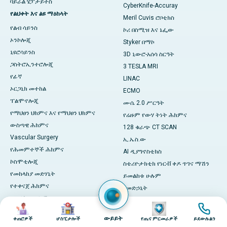
ቫይራል ሄፓታይተስ
CyberKnife-Accuray
የልህቀት እና ልዩ ማዕከላት
Meril Cuvis ሮቦቲክስ
የልብ ሳይንስ
ኮሪ በስሚዝ እና ኔፌው
ኦንኮሎጂ
Styker በማኮ
ኒዩሮሳይንስ
3D ኒውሮ-አሰሳ ስርዓት
ጋስትሮኢንተሮሎጂ
3 TESLA MRI
የፊኛ
LINAC
ኦርጋኒክ መተከል
ECMO
ፐልሞኖሎጂ
ሙሴ 2.0 ሥርዓት
የማህፀን ህክምና እና የማህፀን ህክምና
የሬዙም የውሃ ትነት ሕክምና
ውስጣዊ ሕክምና
128 ቁራጭ CT SCAN
Vascular Surgery
ኢ.ኤስ.ው
የሕመምተኞች ሕክምና
AI ዲያግኖስቲክስ
ኮስሞቲሎጂ
ስቴሪዮታክቲክ የነርቭ ቀዶ ጥገና ማሽን
የመከላከያ መድሃኒት
ይመልከቱ ሁሉም
የተቀናጀ ሕክምና
የመድኃኒት
ይመልከቱ ሁሉም
አዳፓሌን
ምስል
ምስል
ምስል
ምስል
መጽሃፍ የጤና ምርመራ
አስካስታንሂን
ውይይት
ቀጠሮዎች
ሆስፒታሎች
የጤና ምርመራዎች
ይደውሉልን
በቼናይ ውስጥ የጤና ምርመራዎች
ዴፍላዛኮርት