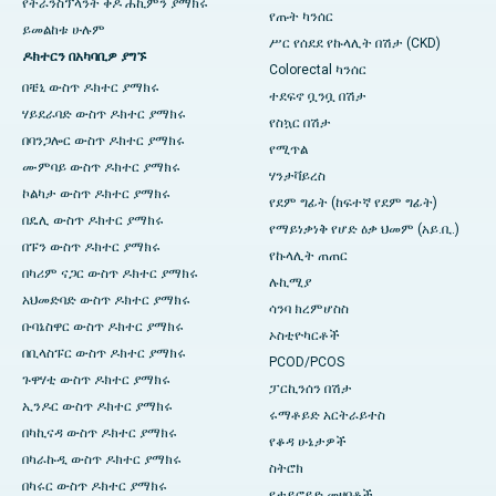
የትራንስፕላንት ቀዶ ሐኪምን ያማክሩ
የጡት ካንሰር
ይመልከቱ ሁሉም
ሥር የሰደደ የኩላሊት በሽታ (CKD)
ዶክተርን በአካባቢዎ ያግኙ
Colorectal ካንሰር
በቼኒ ውስጥ ዶክተር ያማክሩ
ተደፍኖ ቧንቧ በሽታ
ሃይደራባድ ውስጥ ዶክተር ያማክሩ
የስኳር በሽታ
በባንጋሎር ውስጥ ዶክተር ያማክሩ
የሚጥል
ሙምባይ ውስጥ ዶክተር ያማክሩ
ሃንታቫይረስ
ኮልካታ ውስጥ ዶክተር ያማክሩ
የደም ግፊት (ከፍተኛ የደም ግፊት)
በዴሊ ውስጥ ዶክተር ያማክሩ
የማይነቃነቅ የሆድ ዕቃ ህመም (አይ.ቢ.)
በፑን ውስጥ ዶክተር ያማክሩ
የኩላሊት ጠጠር
በካሪም ናጋር ውስጥ ዶክተር ያማክሩ
ሉኪሚያ
አህመድባድ ውስጥ ዶክተር ያማክሩ
ሳንባ ክረምሆስስ
ቡባኔስዋር ውስጥ ዶክተር ያማክሩ
ኦስቲዮካርቶች
በቢላስፑር ውስጥ ዶክተር ያማክሩ
PCOD/PCOS
ጉዋሃቲ ውስጥ ዶክተር ያማክሩ
ፓርኪንሰን በሽታ
ኢንዶር ውስጥ ዶክተር ያማክሩ
ሩማቶይድ አርትራይተስ
በካኪናዳ ውስጥ ዶክተር ያማክሩ
የቆዳ ሁኔታዎች
በካራኩዲ ውስጥ ዶክተር ያማክሩ
ስትሮክ
በካሩር ውስጥ ዶክተር ያማክሩ
የታይሮይድ መዛባቶች