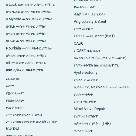
በ Lucknow ውስጥ ዶክተር ያማክሩ
ይመልከቱ ሁሉም
በማዱራይ ውስጥ ዶክተር ያማክሩ
ሕክምናዎች እና ሂደቶች
በ Mysore ውስጥ ዶክተር ያማክሩ
Angioplasty & Stent
በናሺክ ውስጥ ዶክተር ያማክሩ
የጎማ መተኪያ
በኖይዳ ውስጥ ዶክተር ያማክሩ
የአጥንት መቅኒ ሽግግር (BMT)
በኔሎር ውስጥ ዶክተር ያማክሩ
CABG
Rourkela ውስጥ ዶክተር ያማክሩ
የ CART ሴል ቴራፒ
በትሪቺ ውስጥ ዶክተር ያማክሩ
ኮሌክስቴክቶሚ (የሐሞት ፊኛ መወገድ)
በቪዛግ ውስጥ ዶክተር ያማክሩ
የላፕራቶኮፒክ ክሎሪስቴክቲሞሚ
በበሽታ/ሁኔታ ዶክተር ያግኙ
Hysterectomy
አስራይቲስ
የኩላሊት መተካት
አስማ
ሊቶትሪፕሲ እና የኩላሊት ጠጠር መወገድ
የጀርባ ህመም
የሆድ መተካት
የደበዘዘ እይታ
የሳንባ ማስተካት
የጡት ካንሰር
Mitral Valve Repair
ሥር የሰደደ የኩላሊት በሽታ
የሂፕ አርትሮስኮፕ
ሥር የሰደደ የመግታት ነበረብኝና በሽታ
ጠቅላላ የሂፕ ምትክ (THR)
(ሲኦፒዲ)
ፕሮቶን ቴራፒ
ተደፍኖ ቧንቧ በሽታ