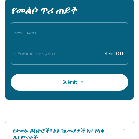
የመልሶ ጥሪ ጠይቅ
የታመኑ ዶክተሮች፣ ልዩ ባለሙያዎች እና የላቁ
ሕክምናዎች