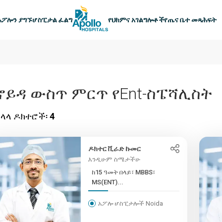
ዋናው አሰሳ
አፖሎን ያግኙ
ሆስፒታል ፈልግ
የህክምና አገልግሎቶች
የጤና ቤተ መጻሕፍት
ኖይዳ ውስጥ ምርጥ የEnt-ስፔሻሊስት
ላላ ዶክተሮች፡
4
ዶክተር ቪራድ ኩመር
እንዲሁም ስሜታችሁ
ከ15 ዓመት በላይ፣ MBBS፣
MS(ENT)...
አፖሎ ሆስፒታሎች Noida