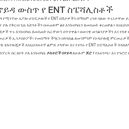
ኖይዳ ውስጥ የ ENT ስፔሻሊስቶች
ዳ የሚገኘው አፖሎ ሆስፒታሎች የ ENT በሽታዎችን በማከም ረገድ ባለው ጥሩነታቸው ይ
 ያሉ የቅርብ ጊዜ እድገቶችን በመጠቀም ልዩ እንክብካቤን ለመስጠት ቆርጠዋል። እነዚህ 
ዎች ጥሩ እንክብካቤ ለመስጠት ስራቸውን ሰጥተዋል። ዘመናዊ መገልገያዎችን እና የላቀ
ራዎች ኢንዶስኮፖች፣ የመስማት ችግርን በትክክል ለመገምገም የኦዲዮሎጂ ምርመራዎች እና
ዊ ቴክኖሎጂዎች እነዚህ ከፍተኛ ልምድ ያላቸው እና የተካኑ የ ENT ስፔሻሊስቶች ትክ
ስፐርት ስር ለየት ያለ እንክብካቤ
ዶክተሮች በኖይዳ
ለሁሉም
ጆሮ ፣
የአፍንጫ፣ እና የጉሮሮ