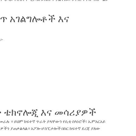
ጥ አገልግሎቶች እና
፡-
ቀ ቴክኖሎጂ እና መሳሪያዎች
መራሉ ። ይህም ከፍተኛ ጥራት ያላቸውን የሲቲ ስካነሮች፣ ኤምአርአይ
ሪያዎችን ያጠቃልላል። አፖሎ ሆስፒታሎች በስር ከፍተኛ ደረጃ ያለው