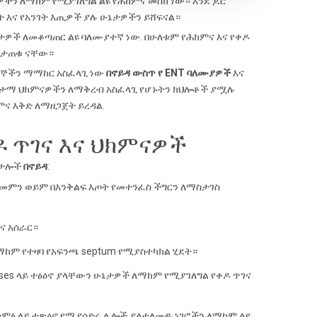
ታዎችን ለማከም የሚያገለግል ልዩ የሕክምና መስክ ነው። እንደ ጆሮ
ላት እና የአንገት እጢዎች ያሉ ሁኔታዎችን ይሸፍናል።
 በሽታዎች ለመቆጣጠር ልዩ ባለሙያተኛ ነው. በሁለቱም የሕክምና እና የቀዶ
የታጠቁ ናቸው።
ያተኞችን ማማከር አስፈላጊ ነው
በኖይዳ ውስጥ የ ENT ባለሙያዎች
እና
ጤታማ ህክምናዎችን ለማቅረብ አስፈላጊ የሆኑትን ክህሎቶች ያሟሉ
ምና እቅድ ለማዘጋጀት ይረዳል.
የቀዶ ጥገና እና ህክምናዎች
ፒታሎች
በኖይዳ
:
ህመምን ወይም በእንቅልፍ እጦት የመተንፈስ ችግርን ለማስታገስ
ና አሰራር።
ለማከም የተዛባ የአፍንጫ septum የሚያስተካክል ሂደት።
inuses ላይ ተፅዕኖ ያላቸውን ሁኔታዎች ለማከም የሚያገለግል የቀዶ ጥገና
ምፅ ላይ ተጽዕኖ የሚያሳድሩ ሌሎች ያልተለመዱ ነገሮችን ለማከም ልዩ