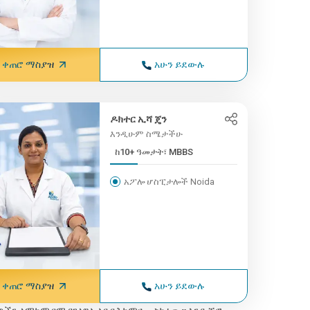
ቀጠሮ ማስያዝ
አሁን ይደውሉ
ዶክተር ኢሻ ጄን
እንዲሁም ስሜታችሁ
ከ10+ ዓመታት፣ MBBS
አፖሎ ሆስፒታሎች Noida
ቀጠሮ ማስያዝ
አሁን ይደውሉ