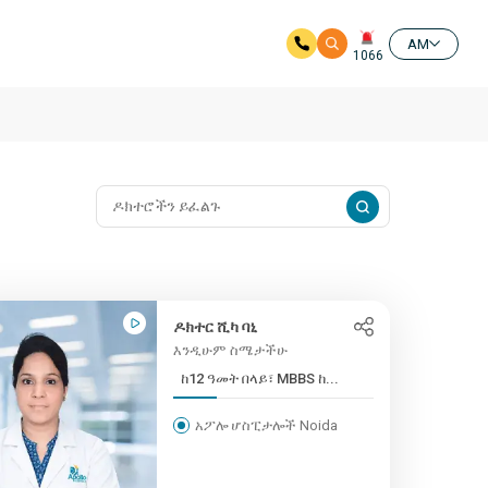
AM
1066
ዶክተር ሺካ ባኒ
እንዲሁም ስሜታችሁ
ከ12 ዓመት በላይ፣ MBBS ከ...
አፖሎ ሆስፒታሎች Noida