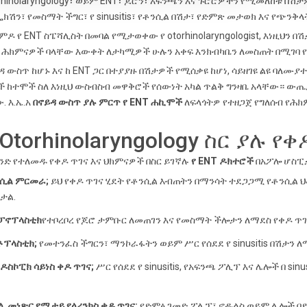
rhinolaryngology፣ ወይም ENT፣ ጆሮን፣ አፍንጫን እና ጉሮሮዎችን የሚመለከቱ በሽ
ክሽን፣ የመስማት ችግር፣ የ sinusitis፣ የቶንሲል በሽታ፣ የድምጽ መታወክ እና የጭንቅ
ምዶ የ ENT ስፔሻሊስት በመባል የሚታወቀው የ otorhinolaryngologist, እነዚህን
 ሕክምናዎች ባላቸው እውቀት ለታካሚዎች ሁሉን አቀፍ እንክብካቤን ለመስጠት በሚገባ 
ዳ ውስጥ ከሆኑ እና ከ ENT ጋር በተያያዙ በሽታዎች የሚሰቃዩ ከሆነ, ሳይዘገዩ ልዩ ባለሙ
 ከተሞች ስለ እነዚህ ውስብስብ መዋቅሮች የሰውነት አካል ጥልቅ ግንዛቤ አላቸው። ው
. እ.ኤ.አ
በኖይዳ ውስጥ ያሉ ምርጥ የ ENT ሐኪሞች
ለፍላጎትዎ የተዘጋጀ የግለሰብ የሕክ
 Otorhinolaryngology ስር ያሉ 
ንድ የተለመዱ የቀዶ ጥገና እና ህክምናዎች በስር ይገኛሉ
የ ENT ዶክተሮች
በአፖሎ ሆስ
ሲል ምርመራ;
ይህ የቀዶ ጥገና ሂደት የቶንሲል እብጠትን በማንሳት ተደጋጋሚ የቶንሲል 
ታል.
ፓኖፕላስቲክ
የተቦረቦረ የጆሮ ታምቡር ለመጠገን እና የመስማት ችሎታን ለማደስ የቀዶ ጥገ
ፕላስቲክ;
የመተንፈስ ችግርን፣ ማንኮራፋትን ወይም ሥር የሰደደ የ sinusitis በሽታን 
ዶስኮፒክ ሳይነስ ቀዶ ጥገና;
ሥር የሰደደ የ sinusitis, የአፍንጫ ፖሊፕ እና ሌሎች በ s
ሊ መነጽር የሚታይ የላሪንክስ ቀዶ ጥገና;
የድምፅ ገመድ ፖሊፕ፣ ኖዱልስ ወይም ሌሎች በድ