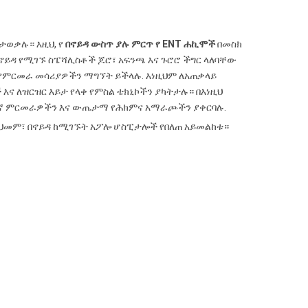
ታወቃሉ። እዚህ, የ
በኖይዳ ውስጥ ያሉ ምርጥ የ ENT ሐኪሞች
በመስክ
በኖይዳ የሚገኙ ስፔሻሊስቶች ጆሮ፣ አፍንጫ እና ጉሮሮ ችግር ላለባቸው
 የምርመራ መሳሪያዎችን ማግኘት ይችላሉ. እነዚህም ለአጠቃላይ
 ለዝርዝር እይታ የላቀ የምስል ቴክኒኮችን ያካትታሉ። በእነዚህ
ክለኛ ምርመራዎችን እና ውጤታማ የሕክምና አማራጮችን ያቀርባሉ.
 ህመም፣ በኖይዳ ከሚገኙት አፖሎ ሆስፒታሎች የበለጠ አይመልከቱ።