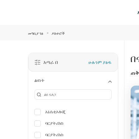
ዋና ይዘት ዘልለው ይሂዱ
መግቢያ ገፅ
ዶክተሮች
በ
አጣራ በ
ሁሉንም ያፅዱ
ጠቅ
ልዩነት
አኔሴቲኦሎጂ
ባርያትሪክስ
ባርያትሪክስ