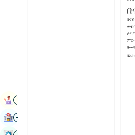
ራዲዮሎጂ እና ምስል
በ
ካናዳኛ
የኩላሊት ሳይንሶች
በኖይ
ካሽሚሪ።
ውስጥ
ሩማቶሎጂ እና ኢሚውኖሎጂ
ኮንካኒ
ታካሚ
የሮቦት ቀዶ ጥገና
ምርመ
ማላያላምኛ
ዘመና
ትራንስፕሬሽን
ማኒpሪ
በኤክ
የፊኛ
ማራዚኛ
Vascular Surgery
ኔፓል / ኔፓሊ
ኦዲያ / ኦሪያ
ምስል
የፋርስ
ቀጠሮ ማስያዝ
ፑንጃቢ
ምስል
ሆስፒታል ፈልግ
rajasthani
ምስል
ራሽያኛ
መጽሐፍ የጤና ምርመራ