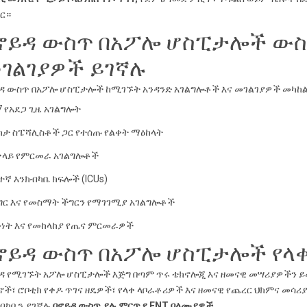
ር።
ኖይዳ ውስጥ በአፖሎ ሆስፒታሎች ውስ
ገልገያዎች ይገኛሉ
ዳ ውስጥ በአፖሎ ሆስፒታሎች ከሚገኙት አንዳንድ አገልግሎቶች እና መገልገያዎች መካከል
7 የአደጋ ጊዜ አገልግሎት
ካታ ስፔሻሊስቶች ጋር የተሰጡ የልቀት ማዕከላት
ላይ የምርመራ አገልግሎቶች
ተኛ እንክብካቤ ክፍሎች (ICUs)
ግር እና የመስማት ችግርን የማገገሚያ አገልግሎቶች
ነት እና የመከላከያ የጤና ምርመራዎች
ኖይዳ ውስጥ በአፖሎ ሆስፒታሎች የላ
ዳ የሚገኙት አፖሎ ሆስፒታሎች እጅግ በጣም ጥሩ ቴክኖሎጂ እና ዘመናዊ መሣሪያዎችን ይ
ች፣ ሮቦቲክ የቀዶ ጥገና ዘዴዎች፣ የላቀ ላቦራቶሪዎች እና ዘመናዊ የጨረር ህክምና መሳ
ብካቤን ያገኛሉ
በኖይዳ ውስጥ ያሉ ምርጥ የ ENT ባለሙያዎች
.