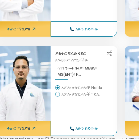
ቀጠሮ ማስያዝ
አሁን ይደውሉ
ዶክተር ሻራድ ናይር
እንዲሁም ስሜታችሁ
ከ11 ዓመት በላይ፣ MBBS፣
MS(ENT)፣ F...
አፖሎ ሆስፒታሎች Noida
አፖሎ ሆስፒታሎች ፣ ዴሊ
ቀጠሮ ማስያዝ
አሁን ይደውሉ