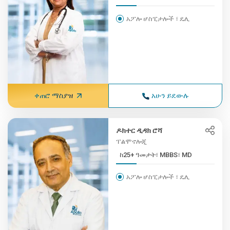
አፖሎ ሆስፒታሎች ፣ ዴሊ
ቀጠሮ ማስያዝ
አሁን ይደውሉ
ዶክተር ዲዳክ ሮሻ
ፐልሞኖሎጂ
ከ25+ ዓመታት፣ MBBS፣ MD
አፖሎ ሆስፒታሎች ፣ ዴሊ