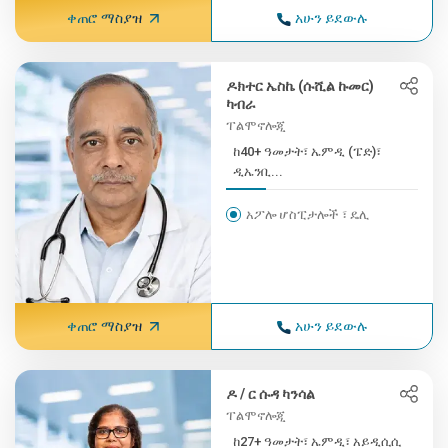
ቀጠሮ ማስያዝ
አሁን ይደውሉ
ዶክተር ኤስኬ (ሱሺል ኩመር)
ካብራ
ፐልሞኖሎጂ
ከ40+ ዓመታት፣ ኤምዲ (ፔድ)፣
ዲኤንቢ...
አፖሎ ሆስፒታሎች ፣ ዴሊ
ቀጠሮ ማስያዝ
አሁን ይደውሉ
ዶ / ር ሱዳ ካንሳል
ፐልሞኖሎጂ
ከ27+ ዓመታት፣ ኤምዲ፣ አይዲሲሲ