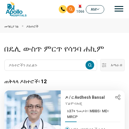
ዋና
AM
1066
ዋና ይዘት ዘልለው ይሂዱ
መግቢያ ገፅ
ዶክተሮች
በዴሊ ውስጥ ምርጥ የሳንባ ሐኪም
አጣራ በ
ጠቅላላ ዶክተሮች፡
12
ዶ / ር Avdhesh Bansal
ፐልሞኖሎጂ
ከ37+ ዓመታት፣ MBBS፣ MD፣
MRCP