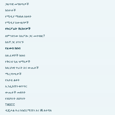
ጋዜጣዊ መግለጫዎች
ክስተቶች
የሚዲያ ማዕከለ ስዕላት
የሚዲያ እውቂያዎች
የኮርፖሬት ሽርክናዎች
ለምንድነው ከአፖሎ ጋር መተባበር?
ከእኛ ጋር ይገናኙ
የፈውስ ክበብ
ስለ ፈዋሾች ክበብ
የቅርብ ጊዜ ዝማኔዎች
ክሊኒካዊ ጥራት እና ውጤቶች
ማረጋገጫዎች
የአይቲ ልቀት
ኢንፌክሽን-ቁጥጥር
ውጤቶች መለካት
የደህንነት ደህንነት
TASCC
ዲጂታል ትራንስፎርሜሽን እና AI ለተሻለ