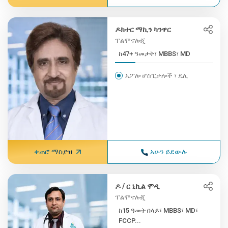
ዶክተር ማኪን ካንዋር
ፐልሞኖሎጂ
ከ47+ ዓመታት፣ MBBS፣ MD
አፖሎ ሆስፒታሎች ፣ ዴሊ
ቀጠሮ ማስያዝ
አሁን ይደውሉ
ዶ / ር ኒኪል ሞዲ
ፐልሞኖሎጂ
ከ15 ዓመት በላይ፣ MBBS፣ MD፣
FCCP...