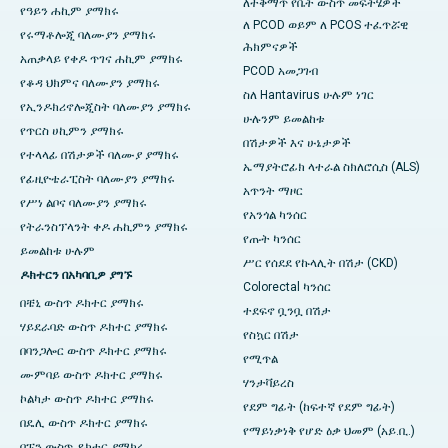
ለተቅማጥ የቤት ውስጥ መፍትሄዎች
የዓይን ሐኪም ያማክሩ
ለ PCOD ወይም ለ PCOS ተፈጥሯዊ
የሩማቶሎጂ ባለሙያን ያማክሩ
ሕክምናዎች
አጠቃላይ የቀዶ ጥገና ሐኪም ያማክሩ
PCOD አመጋገብ
የቆዳ ህክምና ባለሙያን ያማክሩ
ስለ Hantavirus ሁሉም ነገር
የኢንዶክሪኖሎጂስት ባለሙያን ያማክሩ
ሁሉንም ይመልከቱ
የጥርስ ሀኪምን ያማክሩ
በሽታዎች እና ሁኔታዎች
የተላላፊ በሽታዎች ባለሙያ ያማክሩ
ኤማያትሮፊክ ላተራል ስክለሮሲስ (ALS)
የፊዚዮቴራፒስት ባለሙያን ያማክሩ
አጥንት ማዞር
የሥነ ልቦና ባለሙያን ያማክሩ
የአንጎል ካንሰር
የትራንስፕላንት ቀዶ ሐኪምን ያማክሩ
የጡት ካንሰር
ይመልከቱ ሁሉም
ሥር የሰደደ የኩላሊት በሽታ (CKD)
ዶክተርን በአካባቢዎ ያግኙ
Colorectal ካንሰር
በቼኒ ውስጥ ዶክተር ያማክሩ
ተደፍኖ ቧንቧ በሽታ
ሃይደራባድ ውስጥ ዶክተር ያማክሩ
የስኳር በሽታ
በባንጋሎር ውስጥ ዶክተር ያማክሩ
የሚጥል
ሙምባይ ውስጥ ዶክተር ያማክሩ
ሃንታቫይረስ
ኮልካታ ውስጥ ዶክተር ያማክሩ
የደም ግፊት (ከፍተኛ የደም ግፊት)
በዴሊ ውስጥ ዶክተር ያማክሩ
የማይነቃነቅ የሆድ ዕቃ ህመም (አይ.ቢ.)
በፑን ውስጥ ዶክተር ያማክሩ