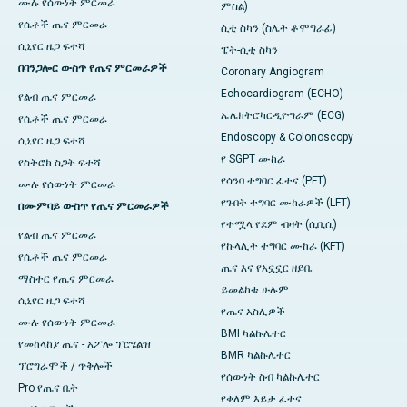
ሙሉ የሰውነት ምርመራ
ምስል)
የሴቶች ጤና ምርመራ
ሲቲ ስካን (ስሌት ቶሞግራፊ)
ሲኒየር ዜጋ ፍተሻ
ፔት-ሲቲ ስካን
በባንጋሎር ውስጥ የጤና ምርመራዎች
Coronary Angiogram
Echocardiogram (ECHO)
የልብ ጤና ምርመራ
ኤሌክትሮካርዲዮግራም (ECG)
የሴቶች ጤና ምርመራ
Endoscopy & Colonoscopy
ሲኒየር ዜጋ ፍተሻ
የ SGPT ሙከራ
የስትሮክ ስጋት ፍተሻ
የሳንባ ተግባር ፈተና (PFT)
ሙሉ የሰውነት ምርመራ
የጉበት ተግባር ሙከራዎች (LFT)
በሙምባይ ውስጥ የጤና ምርመራዎች
የተሟላ የደም ብዛት (ሲቢሲ)
የልብ ጤና ምርመራ
የኩላሊት ተግባር ሙከራ (KFT)
የሴቶች ጤና ምርመራ
ጤና እና የአኗኗር ዘይቤ
ማስተር የጤና ምርመራ
ይመልከቱ ሁሉም
ሲኒየር ዜጋ ፍተሻ
የጤና አስሊዎች
ሙሉ የሰውነት ምርመራ
BMI ካልኩሌተር
የመከላከያ ጤና - አፖሎ ፕሮሄልዝ
BMR ካልኩሌተር
ፕሮግራሞች / ጥቅሎች
የሰውነት ስብ ካልኩሌተር
Pro የጤና ቤት
የቀለም እይታ ፈተና