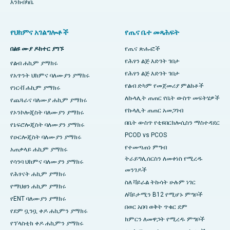
እንክብካቤ
የህክምና አገልግሎቶች
የጤና ቤተ መጻሕፍት
በልዩ ሙያ ዶክተር ያግኙ
የጤና ጽሑፎች
የሕፃን ልጅ እድገት ገበታ
የልብ ሐኪም ያማክሩ
የሕፃን ልጅ እድገት ገበታ
የአጥንት ህክምና ባለሙያን ያማክሩ
የልብ ድካም የመጀመሪያ ምልክቶች
የነርቭ ሐኪም ያማክሩ
ለኩላሊት ጠጠር የቤት ውስጥ መፍትሄዎች
የጨጓራና ባለሙያ ሐኪም ያማክሩ
የኩላሊት ጠጠር አመጋገብ
የኦንኮሎጂስት ባለሙያን ያማክሩ
በቤት ውስጥ የቲዩበርክሎሲስን ማስተዳደር
የኔፍሮሎጂስት ባለሙያን ያማክሩ
PCOD vs PCOS
የዑርሎጂስት ባለሙያን ያማክሩ
የተመጣጠነ ምግብ
አጠቃላይ ሐኪም ያማክሩ
ትራይግሊሰርስን ለመቀነስ የሚረዱ
የሳንባ ህክምና ባለሙያን ያማክሩ
መንገዶች
የሕፃናት ሐኪም ያማክሩ
ስለ ቫይራል ትኩሳት ሁሉም ነገር
የማህፀን ሐኪም ያማክሩ
ለቫይታሚን B12 የሚሆኑ ምግቦች
የENT ባለሙያን ያማክሩ
በወር አበባ ወቅት ጥቁር ደም
የደም ቧንቧ ቀዶ ሐኪምን ያማክሩ
ክምርን ለመዋጋት የሚረዱ ምግቦች
የፕላስቲክ ቀዶ ሐኪምን ያማክሩ