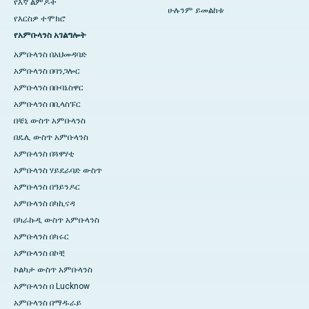
የእኛ ልምዶች
ሁሉንም ይመልከቱ
የእርስዎ ተሞክሮ
የአምቡላንስ አገልግሎት
አምቡላንስ በአህመዳባድ
አምቡላንስ በባንጋሎር
አምቡላንስ በቡባኔስዋር
አምቡላንስ በቢላስፑር
በቼኒ ውስጥ አምቡላንስ
በዴሊ ውስጥ አምቡላንስ
አምቡላንስ በጓዋሃቲ
አምቡላንስ ሃይደራባድ ውስጥ
አምቡላንስ በዓይንዶር
አምቡላንስ በካኪናዳ
በካራኩዲ ውስጥ አምቡላንስ
አምቡላንስ በካሩር
አምቡላንስ በኮቺ
ኮልካታ ውስጥ አምቡላንስ
አምቡላንስ በ Lucknow
አምቡላንስ በማዱራይ