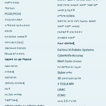
የሳምባ ካንሰር
ከባድ የእግር እብጠት ወይም ጥልቅ ደም
ማይግሬን
መላሽ ቧንቧዎች
PCOD/PCOS
ሰማያዊ sclera
ፓርኪንሰን በሽታ
ከቁጥጥር ውጭ የሆነ የጨጓራ ​​​​ቁስለት
ሩማቶይድ አርትራይተስ
ወይም የደም መፍሰስ
ስትሮክ
የአዋቂዎች አገርጥቶትና
የታይሮይድ መዛባቶች
ይመልከቱ ሁሉም
ሳንባ ነቀርሳ (ቲቢ)
የጤና ቴክኖሎጂ
ያልተለመደ ኮላይቲስ
DaVinci XI-Robotic Systems
ቫይራል ሄፓታይተስ
CyberKnife-Accuray
የልህቀት እና ልዩ ማዕከላት
Meril Cuvis ሮቦቲክስ
የልብ ሳይንስ
ኮሪ በስሚዝ እና ኔፌው
ኦንኮሎጂ
Styker በማኮ
ኒዩሮሳይንስ
3D ኒውሮ-አሰሳ ስርዓት
ጋስትሮኢንተሮሎጂ
3 TESLA MRI
የፊኛ
LINAC
ኦርጋኒክ መተከል
ECMO
ፐልሞኖሎጂ
ሙሴ 2.0 ሥርዓት
የማህፀን ህክምና እና የማህፀን ህክምና