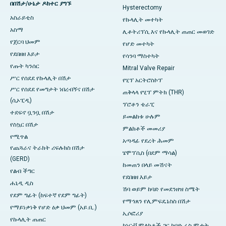
በበሽታ/ሁኔታ ዶክተር ያግኙ
Hysterectomy
አስራይቲስ
የኩላሊት መተካት
አስማ
ሊቶትሪፕሲ እና የኩላሊት ጠጠር መወገድ
የጀርባ ህመም
የሆድ መተካት
የደበዘዘ እይታ
የሳንባ ማስተካት
የጡት ካንሰር
Mitral Valve Repair
ሥር የሰደደ የኩላሊት በሽታ
የሂፕ አርትሮስኮፕ
ሥር የሰደደ የመግታት ነበረብኝና በሽታ
ጠቅላላ የሂፕ ምትክ (THR)
(ሲኦፒዲ)
ፕሮቶን ቴራፒ
ተደፍኖ ቧንቧ በሽታ
ይመልከቱ ሁሉም
የስኳር በሽታ
ምልክቶች መመሪያ
የሚጥል
አጣዳፊ የደረት ሕመም
የጨጓራና ትራክት ሪፍሉክስ በሽታ
ሄሞፕሲስ (በደም ማሳል)
(GERD)
ከመጠን በላይ መሽናት
የልብ ችግር
የደበዘዘ እይታ
ሐኒዲ ዲስ
ሽባ ወይም ከባድ የመደንዘዝ ስሜት
የደም ግፊት (ከፍተኛ የደም ግፊት)
የማኅጸን የሊምፍዴኔስስ በሽታ
የማይነቃነቅ የሆድ ዕቃ ህመም (አይ.ቢ.)
ኢሶፎሪያ
የኩላሊት ጠጠር
ከነርቭ ምልክቶች ጋር ከባድ ራስ ምታት