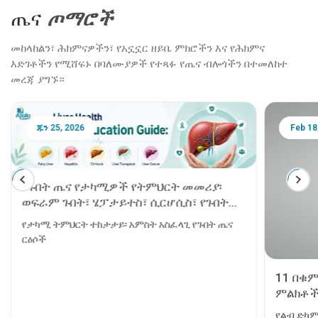
ጤና
ጦማሮች
መከላከልን፣ ሕክምናዎችን፣ የአኗኗር ዘይቤ ምክሮችን እና የሕክምና
እድገቶችን የሚሸፍኑ በባለሙያዎች የተጻፉ የጤና ብሎጎችን በተመለከተ
መረጃ ያግኙ።
ጁን 25, 2026
Feb 18
የጉበት ጤና የታካሚዎች የትምህርት መመሪያ፡
ወፍራም ጉበት፣ ሄፓታይተስ፣ ሲርሆሲስ፣ የጉበት
ንቅለ ተከላ እና የጉበት ካንሰር
የታካሚ ትምህርት ተከታታይ፡ አምስት አስፈላጊ የጉበት ጤና
ርዕሶች
11 በቁ
ምልክቶች
የልብ ድካም