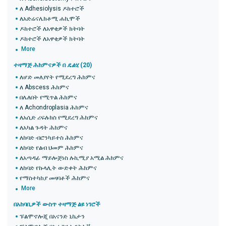
ለ Adhesiolysis ዶክተሮች
ለአድሬናሌክቶሚ ሐኪሞች
ዶክተሮች ለአዋቂዎች ክትባት
ዶክተሮች ለአዋቂዎች ክትባት
More
ተዛማጅ ሕክምናዎች በ
ዴልሂ
(20)
ለሆድ መለያየት የሚደረግ ሕክምና
ለ Abscess ሕክምና
በሌለበት የሚጥል ሕክምና
ለ Achondroplasia ሕክምና
ለአሲድ ሪፍሉክስ የሚደረግ ሕክምና
ለአካል ጉዳት ሕክምና
ለከባድ ብሮንካይተስ ሕክምና
ለከባድ የልብ ህመም ሕክምና
ለአጣዳፊ ማይሎጅነስ ሉኪሚያ አሚል ሕክምና
ለከባድ የኩላሊት ውድቀት ሕክምና
የማስተካከያ መዛባቶች ሕክምና
More
በአከባቢዎች ውስጥ ተዛማጅ ልዩ ነገሮች
ፑልሞኖሎጂ በአናንድ ኒኬታን