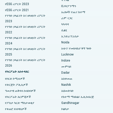
ዋንጉል
በካናል ሰርኩላር ሮድ፣ ኮልካታ ውስጥ ምርጥ ሆስፒታል
Parathyroidectomy
የESG ሪፖርት 2023
ቪሳካፓንማን
የESG ሪፖርት 2021
በሲቢዲ ቤላፑር፣ ናቪ ሙምባይ ውስጥ ምርጥ ሆስፒታል
የሳይቶሎጂያዊ ቀዶ ጥገና
አሪሎቫ፣ የጤና ከተማ
የንግድ ኃላፊነት እና ዘላቂነት ሪፖርት
ራም ናጋር
2023
በፓንቻቫቲ፣ ናሺክ ውስጥ ምርጥ ሆስፒታል
የሴራሚክ ጠቅላላ የጉልበት መተካት
ካካዳዳ
የንግድ ኃላፊነት እና ዘላቂነት ሪፖርት
ዴልሂ
በሴኩንድራባድ፣ ሃይደራባድ ውስጥ ምርጥ ሆስፒታል
ERCP
2022
ኢንድራፕራስታ
የንግድ ኃላፊነት እና ዘላቂነት ሪፖርት
በሴሻድሪፑራም ፣ ባንጋሎር ውስጥ የሚገኝ ምርጥ ሆስፒታል
Noida
2024
አቴና፣ የመከላከያ ቅኝ ግዛት
የንግድ ኃላፊነት እና ዘላቂነት ሪፖርት
በቫልቴር ዋና መንገድ፣ ቪዛካፓትናም ውስጥ የሚገኘው ምርጥ ሆስፒታል
2025
Lucknow
የንግድ ኃላፊነት እና ዘላቂነት ሪፖርት
Indore
በሱባሽ ናጋር መንገድ፣ ካሪምናጋር ውስጥ ያለው ምርጥ ሆስፒታል
2026
ሙምባይ
የኮርፖሬት አስተዳደር
በማናጋሪ ፣ ካራኩዲ ውስጥ ምርጥ ሆስፒታል
Dadar
የቦርድ ኮሚቴዎች
አስቀመጠ
በአሬፓሊ፣ ዋራንጋል ውስጥ ምርጥ ሆስፒታል
የድርጅት ፖሊሲዎች
Nashik
ዓመታዊ ጠቅላላ ስብሰባዎች
አህመድባድ
በአሬራ ኮሎኒ፣ ቦፓል ውስጥ ምርጥ ሆስፒታል
የኮርፖሬት እርምጃዎች
የከተማ ማዕከል፣ ኤሊስብሪጅ
በጃያናጋር፣ ባንጋሎር ውስጥ የሚገኝ ምርጥ ሆስፒታል
የፖስታ ካርድ ማስታወቂያ
Gandhinagar
የቀጠሮ ደብዳቤዎች
ኮልካታ
በኬኬ ናጋር፣ ማዱራይ ውስጥ ምርጥ ሆስፒታል