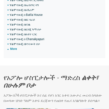
ፑልሞኖሎጂ በአራዳና ኢንክላቭ
ፑልሞኖሎጂ በአራክፑር ባግ
ፑልሞኖሎጂ በአሽራም
ፑልሞኖሎጂ በ Batla House
ፑልሞኖሎጂ በበር ሳራይ
ፑልሞኖሎጂ በቦጋል
ፑልሞኖሎጂ በቢካጂ ካማ ቦታ
ፑልሞኖሎጂ በቡድሃ ናጋር
ፑልሞኖሎጂ በ Chanakyapuri
ፑልሞኖሎጂ በኮንናውት ቦታ
More
የአፖሎ ሆስፒታሎች - ማድረስ
ልቀት፣
በሁሉም ቦታ
አፖሎ በ74 ሆስፒታሎች እና ሰፊ የሆነ አገር አቀፍ አውታረ መረብ ስላለው
በመላው ህንድ ዓለም አቀፍ ደረጃውን የጠበቀ የጤና አገልግሎት ይሰጣል።