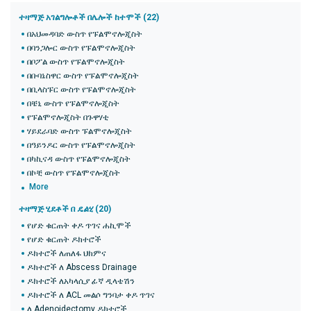
ተዛማጅ አገልግሎቶች በሌሎች ከተሞች (22)
በአህመዳባድ ውስጥ የፑልሞኖሎጂስት
በባንጋሎር ውስጥ የፑልሞኖሎጂስት
በቦፖል ውስጥ የፑልሞኖሎጂስት
በቡባኔስዋር ውስጥ የፑልሞኖሎጂስት
በቢላስፑር ውስጥ የፑልሞኖሎጂስት
በቼኒ ውስጥ የፑልሞኖሎጂስት
የፑልሞኖሎጂስት በጉዋሃቲ
ሃይደራባድ ውስጥ ፑልሞኖሎጂስት
በዓይንዶር ውስጥ የፑልሞኖሎጂስት
በካኪናዳ ውስጥ የፑልሞኖሎጂስት
በኮቺ ውስጥ የፑልሞኖሎጂስት
More
ተዛማጅ ሂደቶች በ
ዴልሂ
(20)
የሆድ ቁርጠት ቀዶ ጥገና ሐኪሞች
የሆድ ቁርጠት ዶክተሮች
ዶክተሮች ለጠለፋ ህክምና
ዶክተሮች ለ Abscess Drainage
ዶክተሮች ለአካላሲያ ፊኛ ዲላቴሽን
ዶክተሮች ለ ACL መልሶ ግንባታ ቀዶ ጥገና
ለ Adenoidectomy ዶክተሮች