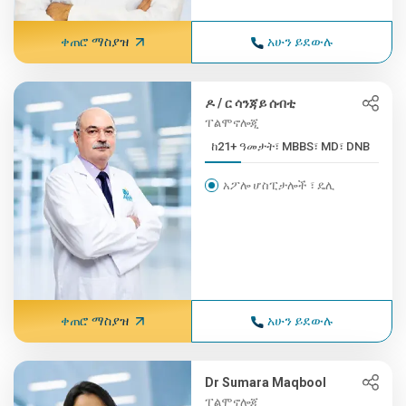
ቀጠሮ ማስያዝ
አሁን ይደውሉ
ዶ / ር ሳንጃይ ሰብቲ
ፐልሞኖሎጂ
ከ21+ ዓመታት፣ MBBS፣ MD፣ DNB
አፖሎ ሆስፒታሎች ፣ ዴሊ
ቀጠሮ ማስያዝ
አሁን ይደውሉ
Dr Sumara Maqbool
ፐልሞኖሎጂ