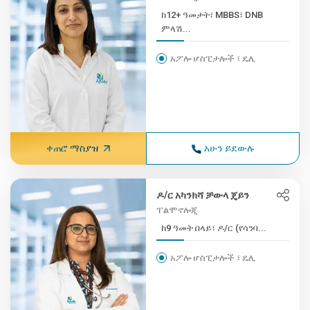
ከ12+ ዓመታት፣ MBBS፣ DNB
ምላሽ...
አፖሎ ሆስፒታሎች ፣ ዴሊ
ቀጠሮ ማስያዝ
አሁን ይደውሉ
ዶ/ር አካንክሻ ቻውላ ጄይን
ፐልሞኖሎጂ
ከ9 ዓመት በላይ፣ ዶ/ር (የሳንባ...
አፖሎ ሆስፒታሎች ፣ ዴሊ