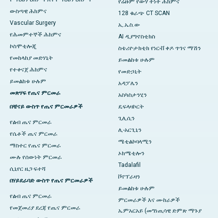
የሬዙም የውሃ ትነት ሕክምና
ውስጣዊ ሕክምና
128 ቁራጭ CT SCAN
Vascular Surgery
ኢ.ኤስ.ው
የሕመምተኞች ሕክምና
AI ዲያግኖስቲክስ
ኮስሞቲሎጂ
ስቴሪዮታክቲክ የነርቭ ቀዶ ጥገና ማሽን
የመከላከያ መድሃኒት
ይመልከቱ ሁሉም
የተቀናጀ ሕክምና
የመድኃኒት
ይመልከቱ ሁሉም
አዳፓሌን
መጽሃፍ የጤና ምርመራ
አስካስታንሂን
በቼናይ ውስጥ የጤና ምርመራዎች
ዴፍላዛኮርት
ጊሊሲን
የልብ ጤና ምርመራ
ሊ-አርጊኒን
የሴቶች ጤና ምርመራ
ሜቲልኮባላሚን
ማስተር የጤና ምርመራ
ኦክሜቲሎን
ሙሉ የሰውነት ምርመራ
Tadalafil
ሲኒየር ዜጋ ፍተሻ
ቮኖፕራዛን
በሃይደራባድ ውስጥ የጤና ምርመራዎች
ይመልከቱ ሁሉም
የልብ ጤና ምርመራ
ምርመራዎች እና ሙከራዎች
የመጀመሪያ ደረጃ የጤና ምርመራ
ኤምአርአይ (መግነጢሳዊ ድምጽ ማጉያ