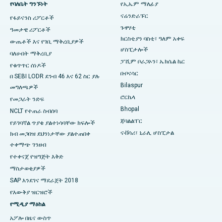
የባለቤት ግንኙነት
የኢኤም ማለፊያ
ናሬንድራፑር
የፋይናንስ ሪፖርቶች
ምርጥ ሆስፒታል በራምጂ ናጋር፣ ኔሎር
ጉዋሃቲ
ዓመታዊ ሪፖርቶች
በሴክተር-19 ፣ ሩርኬላ ውስጥ ያለው ምርጥ ሆስፒታል
ክርስቲያን ባስቲ፣ ዓለም አቀፍ
ውጤቶች እና የገቢ ማቅረቢያዎች
ሆስፒታሎች
ባለሀብት ማቅረቢያ
በስዋርጌት፣ ፑን ውስጥ ምርጥ ሆስፒታል
ፓሺም ቦራጋኦን፣ ኤክሴል ኬር
የቁጥጥር ሰነዶች
ቡቦናሳር
በ SEBI LODR ደንብ 46 እና 62 ስር ያሉ
በደቡብ ዴልሂ ውስጥ ምርጥ የሴቶች የካንሰር ሆስፒታል
Bilaspur
መግለጫዎች
ሮርኬላ
የመጋራት ንድፍ
Bhopal
NCLT የተጠራ ስብሰባ
ጃባልልፐር
የይገባኛል ጥያቄ ያልተነሳባቸው ክፍሎች
ናቭሳሪ፣ ኒራሊ ሆስፒታል
ክብ መጋበዝ ደህንነታቸው ያልተጠበቀ
ተቀማጭ ገንዘብ
የተቀናጀ የዝግጅት እቅድ
ማስታወቂያዎች
SAP እንደገና ማደራጀት 2018
የእውቅያ ዝርዝሮች
የሚዲያ ማዕከል
አፖሎ በዜና ውስጥ