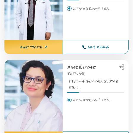
አፖሎ ሆስፒታሎች ፣ ዴሊ
ቀጠሮ ማስያዝ
አሁን ይደውሉ
ዶክተር ቪኒ ካንትሮ
ፐልሞኖሎጂ
ከ18 ዓመት በላይ፣ የዲኤንቢ ምላሽ
በሽታ...
አፖሎ ሆስፒታሎች ፣ ዴሊ