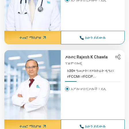
አፖሎ ሆስፒታሎች ፣ ዴሊ
ቀጠሮ ማስያዝ
አሁን ይደውሉ
ዶክተር Rajesh K Chawla
ፐልሞኖሎጂ
ከ30+ ዓመታት፣ የዶክትሬት ዲግሪ፣
የFCCM፣ የFCCP...
አፖሎ ሆስፒታሎች ፣ ዴሊ
ቀጠሮ ማስያዝ
አሁን ይደውሉ