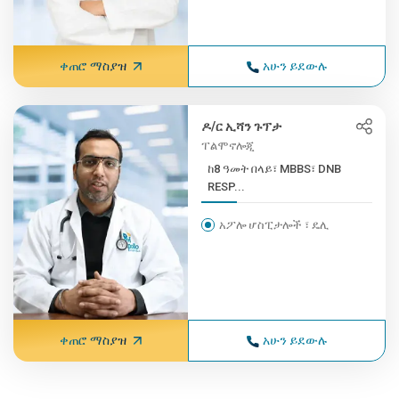
ቀጠሮ ማስያዝ
አሁን ይደውሉ
ዶ/ር ኢሻን ጉፕታ
ፐልሞኖሎጂ
ከ8 ዓመት በላይ፣ MBBS፣ DNB
RESP...
አፖሎ ሆስፒታሎች ፣ ዴሊ
ቀጠሮ ማስያዝ
አሁን ይደውሉ