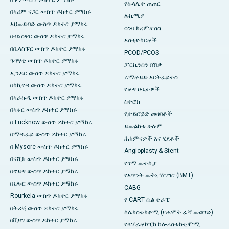
የኩላሊት ጠጠር
በካሪም ናጋር ውስጥ ዶክተር ያማክሩ
ሉኪሚያ
አህመድባድ ውስጥ ዶክተር ያማክሩ
ሳንባ ክረምሆስስ
ቡባኔስዋር ውስጥ ዶክተር ያማክሩ
ኦስቲዮካርቶች
በቢላስፑር ውስጥ ዶክተር ያማክሩ
PCOD/PCOS
ጉዋሃቲ ውስጥ ዶክተር ያማክሩ
ፓርኪንሰን በሽታ
ኢንዶር ውስጥ ዶክተር ያማክሩ
ሩማቶይድ አርትራይተስ
በካኪናዳ ውስጥ ዶክተር ያማክሩ
የቆዳ ሁኔታዎች
በካራኩዲ ውስጥ ዶክተር ያማክሩ
ስትሮክ
በካሩር ውስጥ ዶክተር ያማክሩ
የታይሮይድ መዛባቶች
በ Lucknow ውስጥ ዶክተር ያማክሩ
ይመልከቱ ሁሉም
በማዱራይ ውስጥ ዶክተር ያማክሩ
ሕክምናዎች እና ሂደቶች
በ Mysore ውስጥ ዶክተር ያማክሩ
Angioplasty & Stent
በናሺክ ውስጥ ዶክተር ያማክሩ
የጎማ መተኪያ
በኖይዳ ውስጥ ዶክተር ያማክሩ
የአጥንት መቅኒ ሽግግር (BMT)
በኔሎር ውስጥ ዶክተር ያማክሩ
CABG
Rourkela ውስጥ ዶክተር ያማክሩ
የ CART ሴል ቴራፒ
በትሪቺ ውስጥ ዶክተር ያማክሩ
ኮሌክስቴክቶሚ (የሐሞት ፊኛ መወገድ)
በቪዛግ ውስጥ ዶክተር ያማክሩ
የላፕራቶኮፒክ ክሎሪስቴክቲሞሚ