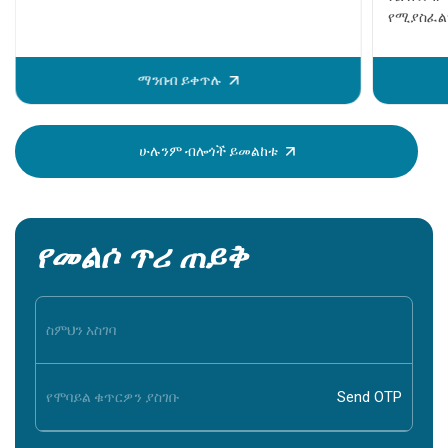
የሚያስፈልገ
ወይም ሞት 
ከመከሰቱ በ
ማንበብ ይቀጥሉ
ይታያሉ። እ
ሰው ደህንነ
ማወቅ በጣ
ሁሉንም ብሎጎች ይመልከቱ
የመልሶ ጥሪ ጠይቅ