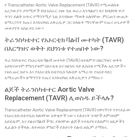
የ Transcatheter Aortic Valve Replacement (TAVR) የሚመለከቱ
አረጋውያን ታካሚዎች ይህ አሰራር ብዙ ጊዜ ወራሪ እንዳልሆነ እና ከባህላዊ ቀዶ
ጥገና ይልቅ አጭር የማገገሚያ ጊዜ እንዳለው ማወቅ አለባቸው. ምርጡን ውጤት
ለማረጋገጥ ከጤና እንክብካቤ አቅራቢዎ ጋር ስላሉት ማናቸውም የጤና ሁኔታዎች
መወያየት አስፈላጊ ነው።
ትራንስካቴተር የአኦርቲክ ቫልቭ መተካት (TAVR)
በእርግዝና ወቅት ደህንነቱ የተጠበቀ ነው?
ትራንስካቴተር የአኦርቲክ ቫልቭ መተካት (TAVR) በተለምዶ በእርግዝና ወቅት
አይከናወንም ምክንያቱም በእናቲቱ እና በፅንሱ ላይ ሊከሰቱ የሚችሉ አደጋዎች።
ነፍሰ ጡር ከሆኑ እና የአኦርቲክ ስቴኖሲስ ካለብዎ አማራጭ የአስተዳደር
አማራጮችን ለማግኘት የጤና እንክብካቤ አቅራቢዎን ያማክሩ።
ልጆች ትራንስካቴተር Aortic Valve
Replacement (TAVR) ሊወስዱ ይችላሉ?
Transcatheter Aortic Valve Replacement (TAVR) በዋነኛነት የተነደፈው
የአኦርቲክ ስቴኖሲስ ላለባቸው አዋቂዎች ነው። የሕፃናት ጉዳዮች እምብዛም
አይደሉም, እና የልብ ቫልቭ ችግር ያለባቸው ልጆች የተለያዩ የሕክምና ዘዴዎችን
ሊፈልጉ ይችላሉ. ለተወሰኑ ምክሮች የሕፃናት የልብ ሐኪም ያማክሩ.