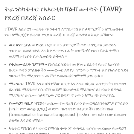
ትራንስካቴተር የአኦርቲክ ቫልቭ መተካት (TAVR)፡
የደረጃ በደረጃ አሰራር
የ TAVR አሰራርን መረዳቱ ጭንቀትን ለማስታገስ እና ታካሚዎችን ለሚጠብቁት
ነገር ለማዘጋጀት ይረዳል. የሂደቱ ደረጃ-በ-ደረጃ አጠቃላይ እይታ ይኸውና፡
ወደ ሆስፒታል መድረስ;
በሂደቱ ቀን ታካሚዎች ወደ ሆስፒታል ይደርሳሉ.
ገብተው ይመለከታሉ እና ከቀዶ ጥገና በፊት ወደሚገኝ የሆስፒታል ቀሚስ
ወደሚቀየሩበት ቦታ ሊወሰዱ ይችላሉ።
የቅድመ-ሂደት ግምገማ፡-
የአሰራር ሂደቱ ከመጀመሩ በፊት፣ የጤና አጠባበቅ
ቡድኑ ወሳኝ ምልክቶችን መመርመር እና የታካሚውን ማንነት እና የአሰራር ሂደት
ዝርዝሮችን ማረጋገጥን ጨምሮ የመጨረሻ ግምገማ ያደርጋል።
ማደንዘዣ
TAVR እንደ በሽተኛው ሁኔታ እና እንደ ሀኪሙ አስተያየት በመወሰን
በአካባቢ ማደንዘዣ በሴክሽን ወይም በአጠቃላይ ማደንዘዣ ሊከናወን ይችላል.
ማደንዘዣ ሐኪሙ ከታካሚው ጋር በጣም ጥሩውን አማራጭ ይወያያል.
የመዳረሻ ጣቢያ ዝግጅት፡
ሐኪሙ የመዳረሻ ቦታን ይመርጣል፣በተለምዶ በግራይን
(የሴት ደም ወሳጅ ቧንቧ) ወይም፣ በአንዳንድ ሁኔታዎች፣ በደረት በኩል
(transapical or transaortic approach)። አካባቢው በአካባቢው ሰመመን
ይጸዳል እና ይደክማል።
ካቴተር ማስገቢያ
ካቴተር የሚባል ቀጭን፣ ተጣጣፊ ቱቦ በተመረጠው የመዳረሻ