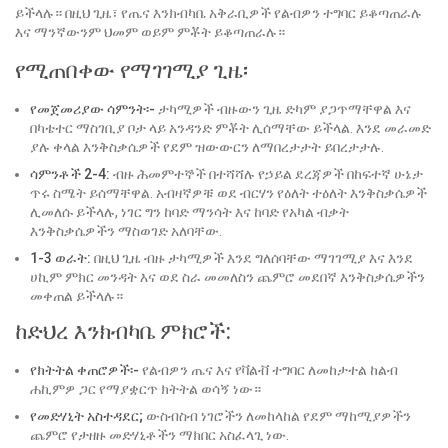
ይችላሉ። በዚህ ጊዜ፣ የጤና እንክብካቤ አቅራቢዎች የልብዎን ተግባር ይቆጣጠራሉ
እና ማንኛውንም ህመም ወይም ምቾት ይቆጣጠራሉ።
የሚጠበቀው የማገገሚያ ጊዜ፡
የመጀመሪያው ሳምንት፡-
ታካሚዎች ብዙውን ጊዜ ድካም ያጋጥማቸዋል እና
በካቴተር ማስገቢያ ቦታ ላይ አንዳንድ ምቾት ሊሰማቸው ይችላል. እንደ መራመድ
ያሉ ቀላል እንቅስቃሴዎች የደም ዝውውርን ለማበረታታት ይበረታታሉ.
ሳምንቶች 2-4:
ብዙ ሕመምተኞች በተሻሻሉ የኃይል ደረጃዎች በከፍተኛ ሁኔታ
ጥሩ ስሜት ይሰማቸዋል. አብዛኛዎቹ ወደ ብርሃን የዕለት ተዕለት እንቅስቃሴዎች
ሊመለሱ ይችላሉ, ነገር ግን ከባድ ማንሳት እና ከባድ የአካል ብቃት
እንቅስቃሴዎችን ማስወገድ አለባቸው.
1-3 ወራት:
በዚህ ጊዜ ብዙ ታካሚዎች እንደ ግለሰባቸው ማገገሚያ እና እንደ
ሀኪም ምክር መንዳት እና ወደ ስራ መመለስን ጨምሮ መደበኛ እንቅስቃሴዎችን
መቀጠል ይችላሉ።
ከድህረ እንክብካቤ ምክሮች:
የክትትል ቀጠሮዎች፡-
የልብዎን ጤና እና የቫልቭ ተግባር ለመከታተል ከልብ
ሐኪምዎ ጋር የማያቋርጥ ክትትል ወሳኝ ነው።
የመድሃኒት አስተዳደር;
ውስብስብ ነገሮችን ለመከላከል የደም ማከሚያዎችን
ጨምሮ የታዘዙ መድሃኒቶችን ማክበር አስፈላጊ ነው.