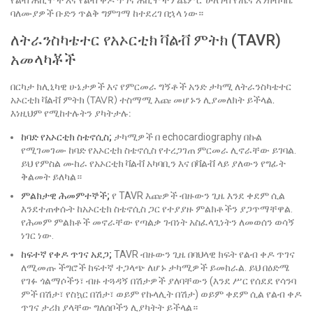
የልብ ሐኪሞች እና የልብ ቀዶ ጥገና ሐኪሞችን ጨምሮ ሁለገብ የጤና እንክብካቤ
ባለሙያዎች ቡድን ጥልቅ ግምገማ ከተደረገ በኋላ ነው።
ለትራንስካቴተር የአኦርቲክ ቫልቭ ምትክ (TAVR)
አመላካቾች
በርካታ ክሊኒካዊ ሁኔታዎች እና የምርመራ ግኝቶች አንድ ታካሚ ለትራንስካቴተር
አኦርቲክ ቫልቭ ምትክ (TAVR) ተስማሚ እጩ መሆኑን ሊያመለክት ይችላል.
እነዚህም የሚከተሉትን ያካትታሉ:
ከባድ የአኦርቲክ ስቴኖሲስ;
ታካሚዎች በ echocardiography በኩል
የሚገመገሙ ከባድ የአኦርቲክ ስቴኖሲስ የተረጋገጠ ምርመራ ሊኖራቸው ይገባል.
ይህ የምስል ሙከራ የአኦርቲክ ቫልቭ አካባቢን እና በቫልቭ ላይ ያለውን የግፊት
ቅልመት ይለካል።
ምልክታዊ ሕመምተኞች;
የ TAVR እጩዎች ብዙውን ጊዜ እንደ ቀደም ሲል
እንደተጠቀሱት ከአኦርቲክ ስቴኖሲስ ጋር የተያያዙ ምልክቶችን ያጋጥማቸዋል.
የሕመም ምልክቶች መኖራቸው የጣልቃ ገብነት አስፈላጊነትን ለመወሰን ወሳኝ
ነገር ነው.
ከፍተኛ የቀዶ ጥገና አደጋ;
TAVR ብዙውን ጊዜ በባህላዊ ክፍት የልብ ቀዶ ጥገና
ለሚመጡ ችግሮች ከፍተኛ ተጋላጭ ለሆኑ ታካሚዎች ይመከራል. ይህ በዕድሜ
የገፉ ጎልማሶችን፣ ብዙ ተጓዳኝ በሽታዎች ያለባቸውን (እንደ ሥር የሰደደ የሳንባ
ምች በሽታ፣ የስኳር በሽታ፣ ወይም የኩላሊት በሽታ) ወይም ቀደም ሲል የልብ ቀዶ
ጥገና ታሪክ ያላቸው ግለሰቦችን ሊያካትት ይችላል።