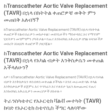
ከTranscatheter Aortic Valve Replacement
(TAVR) በኋላ በክትትል ቀጠሮዎቼ ወቅት ምን
መጠበቅ አለብኝ?
ከTranscatheter Aortic Valve Replacement (TAVR) በኋላ የክትትል
ቀጠሮዎች የልብ ስራዎን መከታተል፣ መድሃኒቶችን ማስተዳደር እና የማገገም
ሂደትዎን መገምገምን ያካትታል። የጤና እንክብካቤ አቅራቢዎ በግል ፍላጎቶችዎ
መሰረት እነዚህን ቀጠሮዎች ያዘጋጃል።
ከTranscatheter Aortic Valve Replacement
(TAVR) በኋላ የአካል ብቃት እንቅስቃሴን መቀጠል
እችላለሁን?
አዎ፣ ከTranscatheter Aortic Valve Replacement (TAVR) በኋላ የአካል
ብቃት እንቅስቃሴን ቀስ በቀስ መቀጠል ይችላሉ። እንደ መራመድ ባሉ ቀላል
እንቅስቃሴዎች ይጀምሩ እና ጥንካሬን እና የቆይታ ጊዜን ለመጨመር የጤና
እንክብካቤ አቅራቢዎን መመሪያዎች ይከተሉ።
ትራንስካቴተር የአኦርቲክ ቫልቭ መተካት (TAVR)
ከባድ የአኦርቲክ ስቴኖሲስ ችግር ላለባቸው