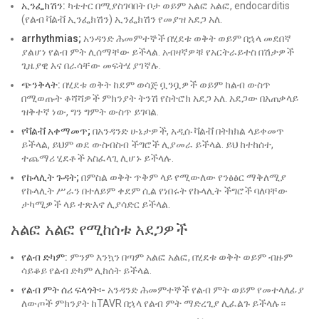
ኢንፌክሽን:
ካቴተር በሚያስገባበት ቦታ ወይም አልፎ አልፎ, endocarditis
(የልብ ቫልቭ ኢንፌክሽን) ኢንፌክሽን የመያዝ አደጋ አለ.
arrhythmias;
አንዳንድ ሕመምተኞች በሂደቱ ወቅት ወይም በኋላ መደበኛ
ያልሆነ የልብ ምት ሊሰማቸው ይችላል. አብዛኛዎቹ የአርትራይተስ በሽታዎች
ጊዜያዊ እና በራሳቸው መፍትሄ ያገኛሉ.
ጭንቅላት:
በሂደቱ ወቅት ከደም ወሳጅ ቧንቧዎች ወይም ከልብ ውስጥ
በሚወጡት ቆሻሻዎች ምክንያት ትንሽ የስትሮክ አደጋ አለ. አደጋው በአጠቃላይ
ዝቅተኛ ነው, ግን ግምት ውስጥ ይገባል.
የቫልቭ አቀማመጥ;
በአንዳንድ ሁኔታዎች, አዲሱ ቫልቭ በትክክል ላይቀመጥ
ይችላል, ይህም ወደ ውስብስብ ችግሮች ሊያመራ ይችላል. ይህ ከተከሰተ,
ተጨማሪ ሂደቶች አስፈላጊ ሊሆኑ ይችላሉ.
የኩላሊት ጉዳት;
በምስል ወቅት ጥቅም ላይ የሚውለው የንፅፅር ማቅለሚያ
የኩላሊት ሥራን በተለይም ቀደም ሲል የነበሩት የኩላሊት ችግሮች ባለባቸው
ታካሚዎች ላይ ተጽእኖ ሊያሳድር ይችላል.
አልፎ አልፎ የሚከሰቱ አደጋዎች
የልብ ድካም:
ምንም እንኳን በጣም አልፎ አልፎ, በሂደቱ ወቅት ወይም ብዙም
ሳይቆይ የልብ ድካም ሊከሰት ይችላል.
የልብ ምት ሰሪ ፍላጎት፡-
አንዳንድ ሕመምተኞች የልብ ምት ወይም የመተላለፊያ
ለውጦች ምክንያት ከTAVR በኋላ የልብ ምት ማድረጊያ ሊፈልጉ ይችላሉ።