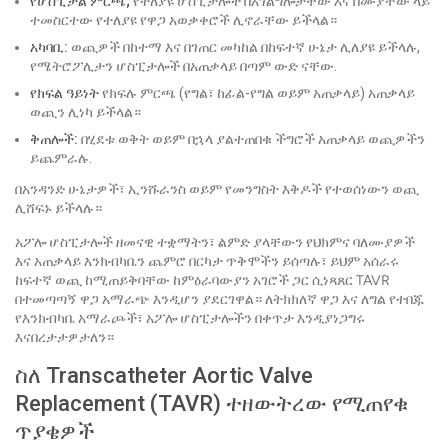
የሆስፒታል ምርጫ;
የተለያዩ ሆስፒታሎች በአገልግሎታቸው እና በሙያቸው ላይ
ተመስርተው የተለያዩ የዋጋ አወቃቀሮች ሊኖራቸው ይችላል።
አካባቢ:
ወጪዎች በከተማ እና በገጠር መካከል በከፍተኛ ሁኔታ ሊለያዩ ይችላሉ,
የሜትሮፖሊታን ሆስፒታሎች በአጠቃላይ በጣም ውድ ናቸው.
የክፍል ዓይነት
የክፍሉ ምርጫ (የግል፣ ከፊል-የግል ወይም አጠቃላይ) አጠቃላይ
ወጪን ሊነካ ይችላል።
ቅጠሎች:
በሂደቱ ወቅት ወይም በኋላ ያልተጠበቁ ችግሮች አጠቃላይ ወጪዎችን
ይጨምራሉ.
በአንዳንድ ሁኔታዎች፣ ኢንሹራንስ ወይም የመንግስት እቅዶች የተወሰነውን ወጪ
ሊሸፍኑ ይችላሉ።
አፖሎ ሆስፒታሎች ዘመናዊ ተቋማትን፣ ልምድ ያላቸውን የህክምና ባለሙያዎች
እና አጠቃላይ እንክብካቤን ጨምሮ በርካታ ጥቅሞችን ይሰጣሉ፣ ይህም አሰራሩ
ከፍተኛ ወጪ ከሚጠይቅባቸው ከምዕራባውያን አገሮች ጋር ሲነጻጸር TAVR
በተመጣጣኝ ዋጋ አማራጭ እንዲሆን ያደርገዋል። ለትክክለኛ ዋጋ እና ለግል የተበጁ
የእንክብካቤ አማራጮች፣ አፖሎ ሆስፒታሎችን በቀጥታ እንዲያነጋግሩ
እናበረታታዎታለን።
ስለ Transcatheter Aortic Valve
Replacement (TAVR) ተዘውትረው የሚጠየቁ
ጥያቄዎች