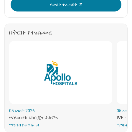
OTP አስገባ፡
የመልሶ ጥሪ ጠይቅ
በቅርቡ የተጨመረ
05.ኦገስት.2026
05.ኦገስት
የሃይባባሮክ ኦክሲጂን ሕክምና
IVF - 
ማንበብ ይቀጥሉ
ማንበብ 