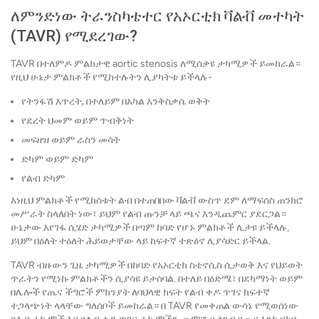
ለምንድነው ትራንስካቴተር የአኦርቲክ ቫልቭ መተካት
(TAVR) የሚደረገው?
TAVR በተለምዶ ምልክታዊ aortic stenosis ለሚሰቃዩ ታካሚዎች ይመከራል።
የዚህ ሁኔታ ምልክቶች የሚከተሉትን ሊያካትቱ ይችላሉ-
የትንፋሽ እጥረት, በተለይም በአካል እንቅስቃሴ ወቅት
የደረት ህመም ወይም ጥብቅነት
መፍዘዝ ወይም ራስን መሳት
ድካም ወይም ድካም
የልብ ድካም
እነዚህ ምልክቶች የሚከሰቱት ልብ በተጠበበው ቫልቭ ውስጥ ደም ለማፍሰስ ጠንክሮ
መሥራት ስላለበት ነው፣ ይህም የልብ ጡንቻ ላይ ጫና እንዲጨምር ያደርጋል።
ሁኔታው እየገፋ ሲሄድ ታካሚዎች በጣም ከባድ የሆኑ ምልክቶች ሊታዩ ይችላሉ,
ይህም በዕለት ተዕለት ሕይወታቸው ላይ ከፍተኛ ተጽዕኖ ሊያሳድር ይችላል.
TAVR ብዙውን ጊዜ ታካሚዎች በከባድ የአኦርቲክ ስቴኖሲስ ሲታወቅ እና የህይወት
ጥራትን የሚነኩ ምልክቶችን ሲያሳዩ ይታሰባል. በተለይ በዕድሜ፣ በደካማነት ወይም
በሌሎች የጤና ችግሮች ምክንያት ለባህላዊ ክፍት የልብ ቀዶ ጥገና ከፍተኛ
ተጋላጭነት ላላቸው ግለሰቦች ይመከራል። በ TAVR የመቀጠል ውሳኔ የሚወሰነው