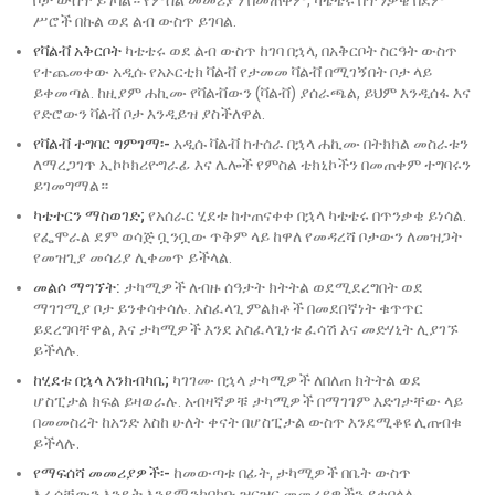
ቦታ ውስጥ ይገባል። የምስል መመሪያን በመጠቀም, ካቴቴሩ በጥንቃቄ በደም
ሥሮች በኩል ወደ ልብ ውስጥ ይገባል.
የቫልቭ አቅርቦት
ካቴቴሩ ወደ ልብ ውስጥ ከገባ በኋላ, በአቅርቦት ስርዓት ውስጥ
የተጨመቀው አዲሱ የአኦርቲክ ቫልቭ የታመመ ቫልቭ በሚገኝበት ቦታ ላይ
ይቀመጣል. ከዚያም ሐኪሙ የቫልቭውን (ቫልቭ) ያሰራጫል, ይህም እንዲሰፋ እና
የድሮውን ቫልቭ ቦታ እንዲይዝ ያስችለዋል.
የቫልቭ ተግባር ግምገማ፡-
አዲሱ ቫልቭ ከተሰራ በኋላ ሐኪሙ በትክክል መስራቱን
ለማረጋገጥ ኢኮኮክሪዮግራፊ እና ሌሎች የምስል ቴክኒኮችን በመጠቀም ተግባሩን
ይገመግማል።
ካቴተርን ማስወገድ;
የአሰራር ሂደቱ ከተጠናቀቀ በኋላ ካቴቴሩ በጥንቃቄ ይነሳል.
የፌሞራል ደም ወሳጅ ቧንቧው ጥቅም ላይ ከዋለ የመዳረሻ ቦታውን ለመዝጋት
የመዝጊያ መሳሪያ ሊቀመጥ ይችላል.
መልሶ ማግኘት:
ታካሚዎች ለብዙ ሰዓታት ክትትል ወደሚደረግበት ወደ
ማገገሚያ ቦታ ይንቀሳቀሳሉ. አስፈላጊ ምልክቶች በመደበኛነት ቁጥጥር
ይደረግባቸዋል, እና ታካሚዎች እንደ አስፈላጊነቱ ፈሳሽ እና መድሃኒት ሊያገኙ
ይችላሉ.
ከሂደቱ በኋላ እንክብካቤ;
ካገገሙ በኋላ ታካሚዎች ለበለጠ ክትትል ወደ
ሆስፒታል ክፍል ይዛወራሉ. አብዛኛዎቹ ታካሚዎች በማገገም እድገታቸው ላይ
በመመስረት ከአንድ እስከ ሁለት ቀናት በሆስፒታል ውስጥ እንደሚቆዩ ሊጠብቁ
ይችላሉ.
የማፍሰሻ መመሪያዎች፡-
ከመውጣቱ በፊት, ታካሚዎች በቤት ውስጥ
እራሳቸውን እንዴት እንደሚንከባከቡ ዝርዝር መመሪያዎችን ይቀበላሉ,