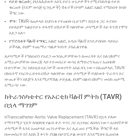
የሆድ ቁርጠት;
ይህ ለሕይወት አስጊ የሆኑ ሁኔታዎችን የሚያስከትል የሆድ
ቁርጠት (የደም ወሳጅ ቧንቧዎች) ሽፋኖች በጣም አልፎ አልፎ የሚከሰት ከባድ
ችግር ነው.
ሞት:
TAVR ባጠቃላይ ደህንነቱ የተጠበቀ ቢሆንም፣ ከሂደቱ ጋር ተያይዞ
በተለይም ጉልህ የሆኑ ተጓዳኝ በሽታዎች ባለባቸው ታካሚዎች ላይ ትንሽ የሞት
አደጋ አለ።
የፕሮስቴት ቫልቭ ተግባር;
አልፎ አልፎ, አዲሱ ቫልቭ እንደታሰበው ላይሰራ
ይችላል, ይህም ተጨማሪ ጣልቃገብነት ያስፈልገዋል.
ለታካሚዎች የግለሰብን የአደጋ መንስኤዎቻቸውን ለመረዳት እና ስለ ህክምና
አማራጮቻቸው በመረጃ ላይ የተመሰረተ ውሳኔ ለማድረግ ከጤና አጠባበቅ
ቡድናቸው ጋር ስለነዚህ አደጋዎች መወያየት አስፈላጊ ነው። በአጠቃላይ, TAVR
በከፍተኛ የአርትራይተስ በሽታ ላለባቸው ብዙ ታካሚዎች የህይወት ጥራትን እና
ውጤቶችን በእጅጉ እንደሚያሻሽል ታይቷል, ይህም በልብ ህክምና መስክ ጠቃሚ
አማራጭ ነው.
ከትራንስካቴተር የአኦርቲክ ቫልቭ ምትክ (TAVR)
በኋላ ማገገም
ከTranscatheter Aortic Valve Replacement (TAVR) በኋላ ያለው
የማገገሚያ ሂደት ከባህላዊ የልብ ቀዶ ጥገና ጋር ሲነፃፀር ለስላሳ ነው። አብዛኛዎቹ
ታካሚዎች እንደ አጠቃላይ ጤንነታቸው እና ሊፈጠሩ የሚችሉ ችግሮች ላይ
በመመስረት ከ1 እስከ 3 ቀናት ያህል በሆስፒታል ውስጥ እንደሚቆዩ ሊጠብቁ