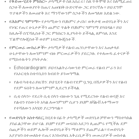
የቅድመ-ሂደት ምክክር፡-
ታካሚዎች ስለ አሰራሩ፣ ስለ ጥቅሞቹ እና ስለሚፈጠሩ
ስጋቶች ለመወያየት ከጤና አጠባበቅ ቡድናቸው ጋር ይገናኛሉ። ይህ ደግሞ
ጥያቄዎችን ለመጠየቅ እና ማንኛውንም ስጋቶችን ለመግለጽ እድል ነው.
የሕክምና ግምገማ፡-
የታካሚውን የህክምና ታሪክ፣ ወቅታዊ መድሃኒቶችን እና
የነባር የጤና ሁኔታዎችን ጨምሮ ጥልቅ የህክምና ግምገማ ይካሄዳል። ይህ
ከሌሎች ስፔሻሊስቶች ጋር ምክክርን ሊያካትት ይችላል, ለምሳሌ እንደ
ፐልሞኖሎጂስቶች ወይም ኔፍሮሎጂስቶች.
የምርመራ ሙከራዎች፡-
ታካሚዎች የልብ ጤንነታቸውን እና አጠቃላይ
ሁኔታቸውን ለመገምገም ብዙ ምርመራዎችን ያደርጋሉ. የተለመዱ ፈተናዎች
የሚከተሉትን ያካትታሉ:
Echocardiogram: ይህ የአልትራሳውንድ ምርመራ የልብ ሥራን እና
የአኦርቲክ ስቴኖሲስን ክብደት ይገመግማል.
የልብ ካቴቴራይዜሽን: ይህ ሂደት የልብ የደም ቧንቧ በሽታዎችን እና የልብ
የደም ፍሰትን ለመገምገም ሊደረግ ይችላል.
ሲቲ ስካን፡- የደረት ሲቲ ስካን ብዙውን ጊዜ የሚደረገው የልብ ወሳጅ እና
የልብን የሰውነት አካል ለመገምገም ሲሆን ይህም ለቫልቭ አቀማመጥ
የተሻለውን አካሄድ ያረጋግጣል።
የመድሃኒት አስተዳደር;
ከሂደቱ በፊት ታካሚዎች መድሃኒቶቻቸውን ማስተካከል
ያስፈልጋቸው ይሆናል. ይህም የደም መፍሰስ አደጋን ሊጨምሩ የሚችሉ ደም
ሰጪዎችን ወይም ሌሎች መድሃኒቶችን ማቆምን ይጨምራል። የመድሃኒት
አያያዝን በተመለከተ የጤና እንክብካቤ አቅራቢዎችን መመሪያዎች መከተል