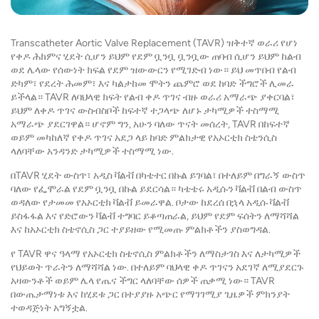
Transcatheter Aortic Valve Replacement (TAVR) ዝቅተኛ ወራሪ የሆነ
የቀዶ ሕክምና ሂደት ሲሆን ይህም የደም ቧንቧ ቧንቧው ጠባብ ሲሆን ይህም ከልብ
ወደ ሌላው የሰውነት ክፍል የደም ዝውውርን የሚገድብ ነው። ይህ መጥበብ የልብ
ድካም፣ የደረት ሕመም፣ እና ካልታከመ ሞትን ጨምሮ ወደ ከባድ ችግሮች ሊመራ
ይችላል። TAVR ለባህላዊ ክፍት የልብ ቀዶ ጥገና ብዙ ወራሪ አማራጭ ያቀርባል፣
ይህም ለቀዶ ጥገና ውስብስቦች ከፍተኛ ተጋላጭ ለሆኑ ታካሚዎች ተስማሚ
አማራጭ ያደርገዋል። ሆኖም ግን, አሁን ባለው ጥናት መሰረት, TAVR በከፍተኛ
ወይም መካከለኛ የቀዶ ጥገና አደጋ ላይ ከባድ ምልክታዊ የአኦርቲክ ስቴንሲስ
ላለባቸው አንዳንድ ታካሚዎች ተስማሚ ነው.
በTAVR ሂደት ውስጥ፣ አዲስ ቫልቭ በካቴተር በኩል ይገባል፣ በተለይም በግራኝ ውስጥ
ባለው የፌሞራል የደም ቧንቧ በኩል ይደርሳል። ካቴቴሩ አዲሱን ቫልቭ በልብ ውስጥ
ወዳለው የታመመ የአኦርቲክ ቫልቭ ይመራዋል. ቦታው ከደረሰ በኋላ አዲሱ ቫልቭ
ይስፋፋል እና የድሮውን ቫልቭ ተግባር ይቆጣጠራል, ይህም የደም ፍሰትን ለማሻሻል
እና ከአኦርቲክ ስቴኖሲስ ጋር ተያይዘው የሚመጡ ምልክቶችን ያስወግዳል.
የ TAVR ዋና ዓላማ የአኦርቲክ ስቴኖሲስ ምልክቶችን ለማስታገስ እና ለታካሚዎች
የህይወት ጥራትን ለማሻሻል ነው. በተለይም ባህላዊ ቀዶ ጥገናን አደገኛ ለሚያደርጉ
አዛውንቶች ወይም ሌላ የጤና ችግር ላለባቸው ሰዎች ጠቃሚ ነው። TAVR
በውጤታማነቱ እና ከሂደቱ ጋር በተያያዙ አጭር የማገገሚያ ጊዜዎች ምክንያት
ተወዳጅነት አግኝቷል.