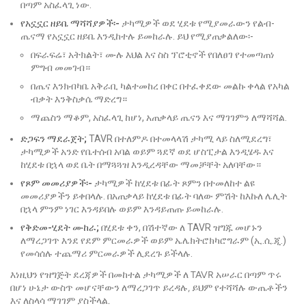
በጣም አስፈላጊ ነው.
የአኗኗር ዘይቤ ማሻሻያዎች፡-
ታካሚዎች ወደ ሂደቱ የሚያመራውን የልብ-
ጤናማ የአኗኗር ዘይቤ እንዲከተሉ ይመከራሉ. ይህ የሚያጠቃልለው፡-
በፍራፍሬ፣ አትክልት፣ ሙሉ እህል እና ስስ ፕሮቲኖች የበለፀገ የተመጣጠነ
ምግብ መመገብ።
በጤና እንክብካቤ አቅራቢ ካልተመከረ በቀር በተፈቀደው መልኩ ቀላል የአካል
ብቃት እንቅስቃሴ ማድረግ።
ማጨስን ማቆም, አስፈላጊ ከሆነ, አጠቃላይ ጤናን እና ማገገምን ለማሻሻል.
ድጋፍን ማደራጀት;
TAVR በተለምዶ በተመላላሽ ታካሚ ላይ ስለሚደረግ፣
ታካሚዎች አንድ የቤተሰብ አባል ወይም ጓደኛ ወደ ሆስፒታል እንዲሄዱ እና
ከሂደቱ በኋላ ወደ ቤት በማጓጓዝ እንዲረዳቸው ማመቻቸት አለባቸው።
የጾም መመሪያዎች፡-
ታካሚዎች ከሂደቱ በፊት ጾምን በተመለከተ ልዩ
መመሪያዎችን ይቀበላሉ. በአጠቃላይ ከሂደቱ በፊት ባለው ምሽት ከእኩለ ሌሊት
በኋላ ምንም ነገር እንዳይበሉ ወይም እንዳይጠጡ ይመከራሉ.
የቅድመ-ሂደት ሙከራ;
በሂደቱ ቀን, በሽተኛው ለ TAVR ዝግጁ መሆኑን
ለማረጋገጥ እንደ የደም ምርመራዎች ወይም ኤሌክትሮክካሮግራም (ኢ.ሲ.ጂ.)
የመሳሰሉ ተጨማሪ ምርመራዎች ሊደረጉ ይችላሉ.
እነዚህን የዝግጅት ደረጃዎች በመከተል ታካሚዎች ለ TAVR አሠራር በጣም ጥሩ
በሆነ ሁኔታ ውስጥ መሆናቸውን ለማረጋገጥ ይረዳሉ, ይህም የተሻሻሉ ውጤቶችን
እና ለስላሳ ማገገም ያስችላል.