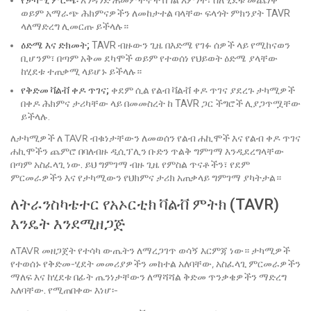
የታካሚ ምርጫ፡
አንዳንድ ሕመምተኞች በግል እምነት፣ ስለ ሂደቱ መጨነቅ
ወይም አማራጭ ሕክምናዎችን ለመከታተል ባላቸው ፍላጎት ምክንያት TAVR
ላለማድረግ ሊመርጡ ይችላሉ።
ዕድሜ እና ድክመት;
TAVR ብዙውን ጊዜ በእድሜ የገፉ ሰዎች ላይ የሚከናወን
ቢሆንም፣ በጣም አቅመ ደካሞች ወይም የተወሰነ የህይወት ዕድሜ ያላቸው
ከሂደቱ ተጠቃሚ ላይሆኑ ይችላሉ።
የቅድመ ቫልቭ ቀዶ ጥገና;
ቀደም ሲል የልብ ቫልቭ ቀዶ ጥገና ያደረጉ ታካሚዎች
በቀዶ ሕክምና ታሪካቸው ላይ በመመስረት ከ TAVR ጋር ችግሮች ሊያጋጥሟቸው
ይችላሉ.
ለታካሚዎች ለ TAVR ብቁነታቸውን ለመወሰን የልብ ሐኪሞች እና የልብ ቀዶ ጥገና
ሐኪሞችን ጨምሮ በባለብዙ ዲሲፕሊን ቡድን ጥልቅ ግምገማ እንዲደረግላቸው
በጣም አስፈላጊ ነው. ይህ ግምገማ ብዙ ጊዜ የምስል ጥናቶችን፣ የደም
ምርመራዎችን እና የታካሚውን የህክምና ታሪክ አጠቃላይ ግምገማ ያካትታል።
ለትራንስካቴተር የአኦርቲክ ቫልቭ ምትክ (TAVR)
እንዴት እንደሚዘጋጅ
ለTAVR መዘጋጀት የተሳካ ውጤትን ለማረጋገጥ ወሳኝ እርምጃ ነው። ታካሚዎች
የተወሰኑ የቅድመ-ሂደት መመሪያዎችን መከተል አለባቸው, አስፈላጊ ምርመራዎችን
ማለፍ እና ከሂደቱ በፊት ጤንነታቸውን ለማሻሻል ቅድመ ጥንቃቄዎችን ማድረግ
አለባቸው. የሚጠበቀው እነሆ፡-