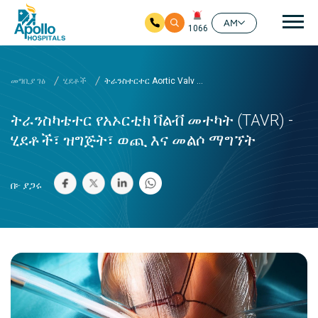
ዋና
AM
1066
ዋና ይዘት ዘልለው ይሂዱ
መግቢያ ገፅ
ሂደቶች
ትራንስተርተር Aortic Valv ...
ትራንስካቴተር የአኦርቲክ ቫልቭ መተካት (TAVR) -
ሂደቶች፣ ዝግጅት፣ ወጪ እና መልሶ ማግኘት
በ፦ ያጋሩ