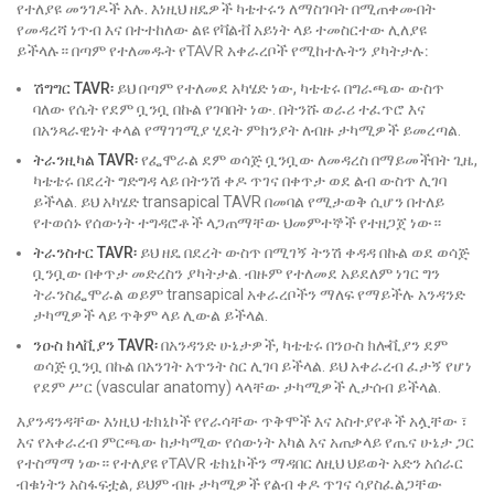
የተለያዩ መንገዶች አሉ. እነዚህ ዘዴዎች ካቴተሩን ለማስገባት በሚጠቀሙበት
የመዳረሻ ነጥብ እና በተተከለው ልዩ የቫልቭ አይነት ላይ ተመስርተው ሊለያዩ
ይችላሉ። በጣም የተለመዱት የTAVR አቀራረቦች የሚከተሉትን ያካትታሉ:
ሽግግር TAVR፡
ይህ በጣም የተለመደ አካሄድ ነው, ካቴቴሩ በግራጫው ውስጥ
ባለው የሴት የደም ቧንቧ በኩል የገባበት ነው. በትንሹ ወራሪ ተፈጥሮ እና
በአንጻራዊነት ቀላል የማገገሚያ ሂደት ምክንያት ለብዙ ታካሚዎች ይመረጣል.
ትራንዚካል TAVR፡
የፌሞራል ደም ወሳጅ ቧንቧው ለመዳረስ በማይመችበት ጊዜ,
ካቴቴሩ በደረት ግድግዳ ላይ በትንሽ ቀዶ ጥገና በቀጥታ ወደ ልብ ውስጥ ሊገባ
ይችላል. ይህ አካሄድ transapical TAVR በመባል የሚታወቅ ሲሆን በተለይ
የተወሰኑ የሰውነት ተግዳሮቶች ላጋጠማቸው ህመምተኞች የተዘጋጀ ነው።
ትራንስተር TAVR፡
ይህ ዘዴ በደረት ውስጥ በሚገኝ ትንሽ ቀዳዳ በኩል ወደ ወሳጅ
ቧንቧው በቀጥታ መድረስን ያካትታል. ብዙም የተለመደ አይደለም ነገር ግን
ትራንስፌሞራል ወይም transapical አቀራረቦችን ማለፍ የማይችሉ አንዳንድ
ታካሚዎች ላይ ጥቅም ላይ ሊውል ይችላል.
ንዑስ ክላቪያን TAVR፡
በአንዳንድ ሁኔታዎች, ካቴቴሩ በንዑስ ክሎቪያን ደም
ወሳጅ ቧንቧ በኩል በአንገት አጥንት ስር ሊገባ ይችላል. ይህ አቀራረብ ፈታኝ የሆነ
የደም ሥር (vascular anatomy) ላላቸው ታካሚዎች ሊታሰብ ይችላል.
እያንዳንዳቸው እነዚህ ቴክኒኮች የየራሳቸው ጥቅሞች እና አስተያየቶች አሏቸው ፣
እና የአቀራረብ ምርጫው ከታካሚው የሰውነት አካል እና አጠቃላይ የጤና ሁኔታ ጋር
የተስማማ ነው። የተለያዩ የTAVR ቴክኒኮችን ማዳበር ለዚህ ህይወት አድን አሰራር
ብቁነትን አስፋፍቷል, ይህም ብዙ ታካሚዎች የልብ ቀዶ ጥገና ሳያስፈልጋቸው