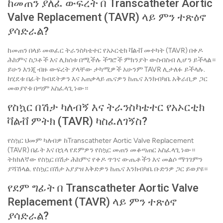
ከመጠን ያለፈ ውፍረት በ Transcatheter Aortic
Valve Replacement (TAVR) ላይ ምን ተጽዕኖ
ያሳድራል?
ከመጠን በላይ መወፈር ትራንስካቴተር የአኦርቲክ ቫልቭ መተካት (TAVR) በቀዶ
ሕክምና ስጋቶች እና ሊከሰቱ በሚችሉ ችግሮች ምክንያት ውስብስብ ሊሆን ይችላል።
ይሁን እንጂ ብዙ ውፍረት ያላቸው ታካሚዎች አሁንም TAVR ሊታለፉ ይችላሉ.
ከሂደቱ በፊት ክብደትዎን እና አጠቃላይ ጤናዎን ከጤና እንክብካቤ አቅራቢዎ ጋር
መወያየቱ በጣም አስፈላጊ ነው።
የስኳር በሽታ ካለብኝ እና ትራንስካቴተር የአኦርቲክ
ቫልቭ ምትክ (TAVR) ካስፈለገኝስ?
የስኳር ህመም ካለብዎ ከTranscatheter Aortic Valve Replacement
(TAVR) በፊት እና በኋላ የደምዎን የስኳር መጠን መቆጣጠር አስፈላጊ ነው።
ትክክለኛው የስኳር በሽታ ሕክምና የቀዶ ጥገና ውጤቶችን እና መልሶ ማገገምን
ያሻሽላል. የስኳር በሽታ አያያዝ እቅድዎን ከጤና እንክብካቤ ቡድንዎ ጋር ይወያዩ።
የደም ግፊት በ Transcatheter Aortic Valve
Replacement (TAVR) ላይ ምን ተጽዕኖ
ያሳድራል?