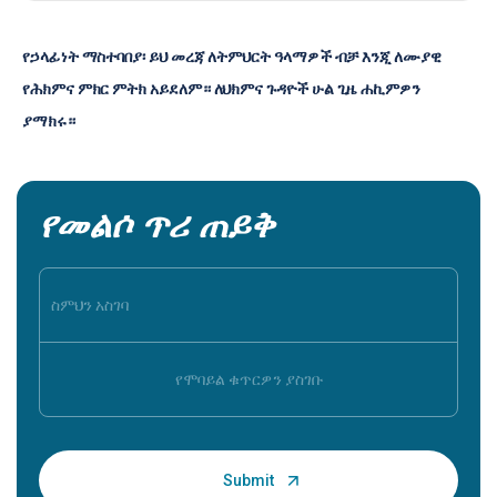
የኃላፊነት ማስተባበያ፡ ይህ መረጃ ለትምህርት ዓላማዎች ብቻ እንጂ ለሙያዊ 
የሕክምና ምክር ምትክ አይደለም። ለህክምና ጉዳዮች ሁል ጊዜ ሐኪምዎን 
ያማክሩ።
የመልሶ ጥሪ ጠይቅ