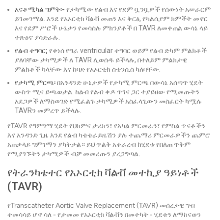
አናቶሚካል ግምት፡-
የታካሚው የልብ እና የደም ቧንቧዎች የሰውነት አሠራርም
ይገመገማል. እንደ የአኦርቲክ ቫልቭ መጠን እና ቅርፅ, የካልሲየም ክምችት መኖር
እና የደም ሥሮች ሁኔታን የመሳሰሉ ምክንያቶች በ TAVR ለመቀጠል ውሳኔ ላይ
ተጽዕኖ ያሳድራሉ.
የልብ ተግባር;
የቀነሰ የግራ ventricular ተግባር ወይም የልብ ድካም ምልክቶች
ያለባቸው ታካሚዎች ለ TAVR ሊወሰዱ ይችላሉ, በተለይም ምልክታዊ
ምልክቶች ካላቸው እና ከባድ የአኦርቲክ ስቴንሲስ ካለባቸው.
የታካሚ ምርጫ፡
በአንዳንድ ሁኔታዎች የታካሚ ምርጫ በውሳኔ አሰጣጥ ሂደት
ውስጥ ሚና ይጫወታል. ከልብ የልብ ቀዶ ጥገና ጋር ተያይዘው የሚመጡትን
አደጋዎች ለማስወገድ የሚፈልጉ ታካሚዎች አስፈላጊውን መስፈርት ካሟሉ
TAVRን መምረጥ ይችላሉ.
የTAVR የግምገማ ሂደት የህክምና ታሪክን፣ የአካል ምርመራን፣ የምስል ጥናቶችን
እና አንዳንድ ጊዜ እንደ የልብ ካቴቴራይዜሽን ያሉ ተጨማሪ ምርመራዎችን ጨምሮ
አጠቃላይ ግምገማን ያካትታል። ይህ ጥልቅ አቀራረብ ከሂደቱ የበለጠ ጥቅም
የሚያገኙትን ታካሚዎች ብቻ መመረጡን ያረጋግጣል.
የትራንካቴተር የአኦርቲክ ቫልቭ መተኪያ ዓይነቶች
(TAVR)
የTranscatheter Aortic Valve Replacement (TAVR) መሰረታዊ ግብ
ተመሳሳይ ሆኖ ሳለ - የታመመ የአኦርቲክ ቫልቭን በመተካት - ሂደቱን ለማከናወን