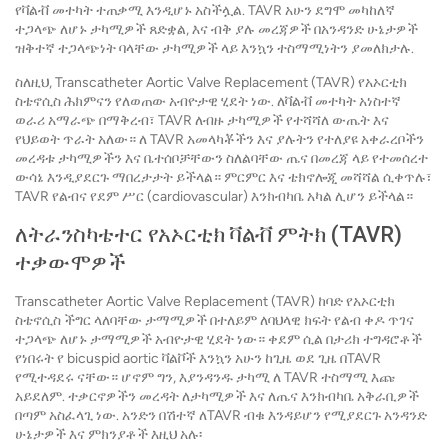
የቫልቭ መተካት ተጠቃሚ እንዲሆኑ አስችሏል. TAVR አሁን ደግሞ መካከለኛ
ተጋላጭ ለሆኑ ታካሚዎች ጸድቋል, እና ብቅ ያሉ መረጃዎች በአንዳንድ ሁኔታዎች
ዝቅተኛ ተጋላጭነት ባላቸው ታካሚዎች ላይ እንኳን ተስማሚነትን ያመለክታሉ.
ስለዚህ, Transcatheter Aortic Valve Replacement (TAVR) የአኦርቲክ
ስቴኖሲስ ሕክምናን የለወጠው አብዮታዊ ሂደት ነው. ለቫልቭ መተካት አነስተኛ
ወራሪ አማራጭ በማቅረብ፣ TAVR ለብዙ ታካሚዎች የተሻሻለ ውጤት እና
የህይወት ጥራት አለው። ለ TAVR አመላካቾችን እና ያሉትን የተለያዩ አቀራረቦችን
መረዳቱ ታካሚዎችን እና ቤተሰቦቻቸውን ስለልባቸው ጤና በመረጃ ላይ የተመሰረተ
ውሳኔ እንዲያደርጉ ማበረታታት ይችላል። ምርምር እና ቴክኖሎጂ መሻሻል ሲቀጥሉ፣
TAVR የልብና የደም ሥር (cardiovascular) እንክብካቤ አካል ሊሆን ይችላል።
ለትራንስካቴተር የአኦርቲክ ቫልቭ ምትክ (TAVR)
ተቃውሞዎች
Transcatheter Aortic Valve Replacement (TAVR) ከባድ የአኦርቲክ
ስቴኖሲስ ችግር ላለባቸው ታማሚዎች በተለይም ለባህላዊ ክፍት የልብ ቀዶ ጥገና
ተጋላጭ ለሆኑ ታማሚዎች አብዮታዊ ሂደት ነው። ቀደም ሲል በታሪክ ተግዳሮቶች
የነበሩት የ bicuspid aortic ቫልቮች እንኳን አሁን ከጊዜ ወደ ጊዜ በTAVR
የሚተዳደሩ ናቸው። ሆኖም ግን, እያንዳንዱ ታካሚ ለ TAVR ተስማሚ እጩ
አይደለም. ተቃርኖዎችን መረዳት ለታካሚዎች እና ለጤና እንክብካቤ አቅራቢዎች
በጣም አስፈላጊ ነው. አንድን በሽተኛ ለTAVR ብቁ እንዳይሆን የሚያደርጉ አንዳንድ
ሁኔታዎች እና ምክንያቶች እዚህ አሉ፡