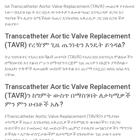
ስለ Transcatheter Aortic Valve Replacement (TAVR) መጨነቅ የተለመደ
ነው። ከሂደቱ በፊት እና በኋላ ጭንቀትዎን ለመቆጣጠር እንዲረዳዎ ድጋፍ እና
ግብዓቶችን ሊሰጥ ከሚችለው ከጤና እንክብካቤ አቅራቢዎ ጋር ስለ ስጋቶችዎ
ይወያዩ።
Transcatheter Aortic Valve Replacement
(TAVR) የረዥም ጊዜ ጤንነቴን እንዴት ይጎዳል?
ትራንስካቴተር የአኦርቲክ ቫልቭ መተካት (TAVR) የአኦርቲክ ስቴኖሲስ ምልክቶችን
በማስወገድ እና የልብ ሥራን በማሳደግ የረጅም ጊዜ ጤናዎን በእጅጉ ያሻሽላል።
እነዚህን ጥቅሞች ለመጠበቅ መደበኛ ክትትል እና ጤናማ የአኗኗር ዘይቤ አስፈላጊ
ናቸው.
Transcatheter Aortic Valve Replacement
(TAVR)ን ከግምት ውስጥ በማስገባት ለታካሚዎች
ምን ምን ሀብቶች አሉ?
የTranscatheter Aortic Valve Replacement (TAVR)ን የሚያስቡ
ታካሚዎች ከጤና እንክብካቤ አቅራቢዎች የትምህርት ቁሳቁሶችን፣ የድጋፍ
ቡድኖችን እና የመስመር ላይ መድረኮችን ጨምሮ የተለያዩ መገልገያዎችን ማግኘት
ይችላሉ። አፖሎ ሆስፒታሎችም ለታካሚዎች በጉዞአቸው ጊዜ ሁሉን አቀፍ