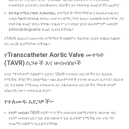
የመድሃኒት አያያዝን, የእንቅስቃሴ ገደቦችን እና የክትትል ቀጠሮዎችን ጨምሮ.
ክትትል የሚደረግበት እንክብካቤ;
ታካሚዎች ማገገማቸውን ለመከታተል እና
አዲሱ ቫልቭ በትክክል እየሰራ መሆኑን ለማረጋገጥ ከጤና አጠባበቅ ቡድናቸው ጋር
የክትትል ቀጠሮ ይኖራቸዋል። የልብ ሥራን በጊዜ ሂደት ለመገምገም መደበኛ
echocardiograms ቀጠሮ ሊይዝ ይችላል።
የTAVR አሰራርን በመረዳት ታማሚዎች በህክምና ጉዟቸው ሲሄዱ የበለጠ ጉልበት
እና መረጃ ሊሰማቸው ይችላል።
የTranscatheter Aortic Valve መተካት
(TAVR) ስጋቶች እና ውስብስቦች
እንደ ማንኛውም የሕክምና ሂደት፣ TAVR የተወሰኑ አደጋዎችን እና ሊከሰቱ
የሚችሉ ችግሮችን ይሸከማል። ብዙ ሕመምተኞች የተሳካ ውጤት ሲያገኙ፣ ከሂደቱ
ጋር ተያይዘው የሚመጡ የተለመዱ እና ያልተለመዱ አደጋዎችን ማወቅ በጣም
አስፈላጊ ነው። መከፋፈል እነሆ፡-
የተለመዱ አደጋዎች፡-
የደም መፍሰስ
TAVR የደም ሥሮችን መድረስን ስለሚያካትት, በቦታው ላይ
የደም መፍሰስ አደጋ አለ. ይህ ብዙውን ጊዜ ሊታከም የሚችል ነው ነገር ግን
ተጨማሪ ህክምና ሊፈልግ ይችላል.