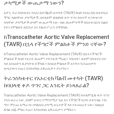
ታካሚዎች ውጤታማ ነውን?
አዎን, ትራንስካቴተር የአኦርቲክ ቫልቭ መተካት (TAVR) ከባድ የአኦርቲክ ስቴኖሲስ
ችግር ላለባቸው ታካሚዎች, በተለይም ለባህላዊ ቀዶ ጥገና ከፍተኛ ተጋላጭነት
ላላቸው ታካሚዎች በጣም ውጤታማ ነው. ብዙ ሕመምተኞች ከሂደቱ በኋላ ጉልህ
የሆነ የምልክት እፎይታ እና የልብ ሥራን ያሻሽላሉ.
ከTranscatheter Aortic Valve Replacement
(TAVR) በኋላ የችግሮች ምልክቶች ምንድ ናቸው?
ከTranscatheter Aortic Valve Replacement (TAVR) በኋላ የችግሮች
ምልክቶች ከባድ የደረት ሕመም፣ የትንፋሽ ማጠር፣ ትኩሳት፣ ወይም በካቴተር ቦታ
ላይ እብጠትን ሊያካትቱ ይችላሉ። ከነዚህ ምልክቶች አንዱን ካጋጠመዎት
ወዲያውኑ የጤና እንክብካቤ አቅራቢዎን ያነጋግሩ።
ትራንስካቴተር የአኦርቲክ ቫልቭ መተካት (TAVR)
ከባህላዊ ቀዶ ጥገና ጋር እንዴት ይነጻጸራል?
Transcatheter Aortic Valve Replacement (TAVR) ከተለምዷዊ ቀዶ ጥገና
ያነሰ ወራሪ ነው, ይህም አጭር የማገገሚያ ጊዜ እና የችግሮች ስጋት ይቀንሳል. ነገር
ግን፣ ምርጡ አማራጭ በግለሰብ ታካሚ ሁኔታዎች ላይ የተመሰረተ ነው፣ ስለዚህ
ለግል ብጁ ምክር የጤና እንክብካቤ አቅራቢዎን ያማክሩ።