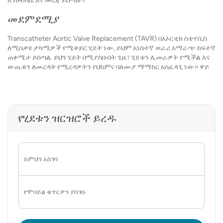
እንክብካቤ እና መረጃ ይሰጣሉ።
መደምደሚያ
Transcatheter Aortic Valve Replacement (TAVR) በአኦርቲክ ስቴኖሲስ
ለሚሰቃዩ ታካሚዎች የሚቀይር ሂደት ነው, ይህም አነስተኛ ወራሪ አማራጭ ከፍተኛ
ጠቀሜታ ይሰጣል. ይህን ሂደት በሚያስቡበት ጊዜ፣ ሂደቱን ሊመራዎት የሚችል እና
ውጤቱን ለመረዳት የሚረዳዎትን የህክምና ባለሙያ ማማከር አስፈላጊ ነው። ዋይ
የሂደቱን ዝርዝሮች ይረዱ