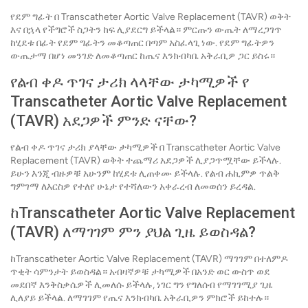
የደም ግፊት በ Transcatheter Aortic Valve Replacement (TAVR) ወቅት
እና በኋላ የችግሮች ስጋትን ከፍ ሊያደርግ ይችላል። ምርጡን ውጤት ለማረጋገጥ
ከሂደቱ በፊት የደም ግፊትን መቆጣጠር በጣም አስፈላጊ ነው. የደም ግፊትዎን
ውጤታማ በሆነ መንገድ ለመቆጣጠር ከጤና እንክብካቤ አቅራቢዎ ጋር ይስሩ።
የልብ ቀዶ ጥገና ታሪክ ላላቸው ታካሚዎች የ
Transcatheter Aortic Valve Replacement
(TAVR) አደጋዎች ምንድ ናቸው?
የልብ ቀዶ ጥገና ታሪክ ያላቸው ታካሚዎች በ Transcatheter Aortic Valve
Replacement (TAVR) ወቅት ተጨማሪ አደጋዎች ሊያጋጥሟቸው ይችላሉ.
ይሁን እንጂ ብዙዎቹ አሁንም ከሂደቱ ሊጠቀሙ ይችላሉ. የልብ ሐኪምዎ ጥልቅ
ግምገማ ለእርስዎ የተለየ ሁኔታ የተሻለውን አቀራረብ ለመወሰን ይረዳል.
ከTranscatheter Aortic Valve Replacement
(TAVR) ለማገገም ምን ያህል ጊዜ ይወስዳል?
ከTranscatheter Aortic Valve Replacement (TAVR) ማገገም በተለምዶ
ጥቂት ሳምንታት ይወስዳል። አብዛኛዎቹ ታካሚዎች በአንድ ወር ውስጥ ወደ
መደበኛ እንቅስቃሴዎች ሊመለሱ ይችላሉ, ነገር ግን የግለሰብ የማገገሚያ ጊዜ
ሊለያይ ይችላል. ለማገገም የጤና እንክብካቤ አቅራቢዎን ምክሮች ይከተሉ።