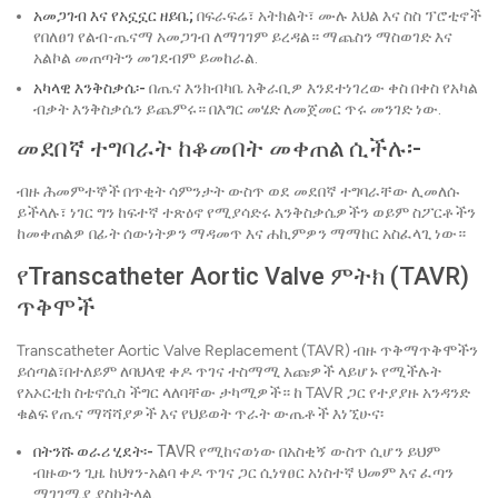
አመጋገብ እና የአኗኗር ዘይቤ;
በፍራፍሬ፣ አትክልት፣ ሙሉ እህል እና ስስ ፕሮቲኖች
የበለፀገ የልብ-ጤናማ አመጋገብ ለማገገም ይረዳል። ማጨስን ማስወገድ እና
አልኮል መጠጣትን መገደብም ይመከራል.
አካላዊ እንቅስቃሴ፡-
በጤና እንክብካቤ አቅራቢዎ እንደተነገረው ቀስ በቀስ የአካል
ብቃት እንቅስቃሴን ይጨምሩ። በእግር መሄድ ለመጀመር ጥሩ መንገድ ነው.
መደበኛ ተግባራት ከቆመበት መቀጠል ሲችሉ፡-
ብዙ ሕመምተኞች በጥቂት ሳምንታት ውስጥ ወደ መደበኛ ተግባራቸው ሊመለሱ
ይችላሉ፣ ነገር ግን ከፍተኛ ተጽዕኖ የሚያሳድሩ እንቅስቃሴዎችን ወይም ስፖርቶችን
ከመቀጠልዎ በፊት ሰውነትዎን ማዳመጥ እና ሐኪምዎን ማማከር አስፈላጊ ነው።
የTranscatheter Aortic Valve ምትክ (TAVR)
ጥቅሞች
Transcatheter Aortic Valve Replacement (TAVR) ብዙ ጥቅማጥቅሞችን
ይሰጣል፣በተለይም ለባህላዊ ቀዶ ጥገና ተስማሚ እጩዎች ላይሆኑ የሚችሉት
የአኦርቲክ ስቴኖሲስ ችግር ላለባቸው ታካሚዎች። ከ TAVR ጋር የተያያዙ አንዳንድ
ቁልፍ የጤና ማሻሻያዎች እና የህይወት ጥራት ውጤቶች እነኚሁና፡
በትንሹ ወራሪ ሂደት፡-
TAVR የሚከናወነው በአስቂኝ ውስጥ ሲሆን ይህም
ብዙውን ጊዜ ከህፃን-አልባ ቀዶ ጥገና ጋር ሲነፃፀር አነስተኛ ህመም እና ፈጣን
ማገገሚያ ያስከትላል.