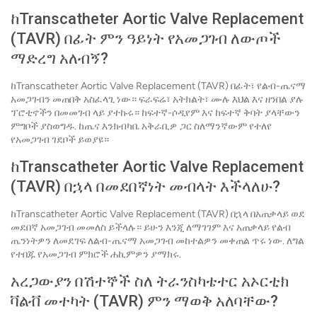
ከTranscatheter Aortic Valve Replacement
(TAVR) በፊት ምን ዓይነት የአመጋገብ ለውጦች
ማድረግ አለብኝ?
ከTranscatheter Aortic Valve Replacement (TAVR) በፊት፣ የልብ-ጤናማ
አመጋገብን መጠበቅ አስፈላጊ ነው። ፍራፍሬ፣ አትክልት፣ ሙሉ እህል እና ዘንበል ያሉ
ፕሮቲኖችን በመመገብ ላይ ያተኩሩ። ከፍተኛ-ሶዲየም እና ከፍተኛ ቅባት ያላቸውን
ምግቦች ያስወግዱ. ከጤና እንክብካቤ አቅራቢዎ ጋር ስለማንኛውም የተለየ
የአመጋገብ ገደቦች ይወያዩ።
ከTranscatheter Aortic Valve Replacement
(TAVR) በኋላ በመደበኛነት መብላት እችላለሁ?
ከTranscatheter Aortic Valve Replacement (TAVR) በኋላ በአጠቃላይ ወደ
መደበኛ አመጋገብ መመለስ ይችላሉ። ይሁን እንጂ ለማገገም እና አጠቃላይ የልብ
ጤንነትዎን ለመደገፍ ለልብ-ጤናማ አመጋገብ መከተልዎን መቀጠል ጥሩ ነው. ለግል
የተበጁ የአመጋገብ ምክሮች ሐኪምዎን ያማክሩ.
አረጋውያን በሽተኞች ስለ ትራንስካቴተር አኦርቲክ
ቫልቭ መተካት (TAVR) ምን ማወቅ አለባቸው?