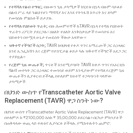
የተሻሻለ የልብ ተግባር;
ብዙውን ጊዜ ታካሚዎች ከሂደቱ በኋላ ብዙም ሳይቆይ
በልብ ሥራ ላይ ጉልህ የሆነ ማሻሻያ እና እንደ የትንፋሽ እጥረት እና ድካም
የመሳሰሉ ምልክቶች ይታያሉ.
የተሻሻለ የህይወት ጥራት;
ብዙ ሕመምተኞች ከTAVR በኋላ የተሻለ የህይወት
ጥራትን ሪፖርት ያደርጋሉ፣ በዕለት ተዕለት እንቅስቃሴዎች የመሳተፍ እና
ህይወትን በተሟላ ሁኔታ የመደሰት ችሎታ አላቸው።
ዝቅተኛ የችግሮች ስጋት;
TAVR ከባህላዊ የቀዶ ጥገና አማራጮች ጋር ሲነጻጸር
እንደ ኢንፌክሽን እና ረጅም የሆስፒታል ቆይታ ካሉ ዝቅተኛ የችግሮች አደጋ ጋር
ተያይዟል።
የረጅም ጊዜ ውጤቶች;
ጥናቶች እንደሚያሳዩት TAVR ከቀዶ ጥገና የአኦርቲክ
ቫልቭ መተካት ጋር ሲነጻጸር ተመሳሳይ ወይም እንዲያውም የተሻለ የረጅም ጊዜ
ውጤቶችን ሊያቀርብ ይችላል, በተለይም ከፍተኛ ተጋላጭነት ባላቸው
ታካሚዎች.
በህንድ ውስጥ የTranscatheter Aortic Valve
Replacement (TAVR) ዋጋ ስንት ነው?
በህንድ ውስጥ የTranscatheter Aortic Valve Replacement (TAVR) ዋጋ
በተለምዶ ከ ₹2100,000 እስከ ₹ 35,00,000 ይደርሳል። በርካታ ምክንያቶች
በጠቅላላው ወጪ ላይ ተጽዕኖ ሊያሳርፉ ይችላሉ, የሚከተሉትን ጨምሮ: