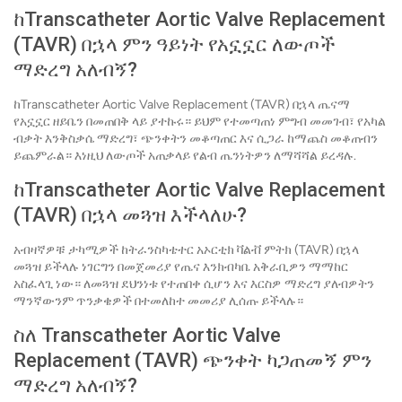
ከTranscatheter Aortic Valve Replacement
(TAVR) በኋላ ምን ዓይነት የአኗኗር ለውጦች
ማድረግ አለብኝ?
ከTranscatheter Aortic Valve Replacement (TAVR) በኋላ ጤናማ
የአኗኗር ዘይቤን በመጠበቅ ላይ ያተኩሩ። ይህም የተመጣጠነ ምግብ መመገብ፣ የአካል
ብቃት እንቅስቃሴ ማድረግ፣ ጭንቀትን መቆጣጠር እና ሲጋራ ከማጨስ መቆጠብን
ይጨምራል። እነዚህ ለውጦች አጠቃላይ የልብ ጤንነትዎን ለማሻሻል ይረዳሉ.
ከTranscatheter Aortic Valve Replacement
(TAVR) በኋላ መጓዝ እችላለሁ?
አብዛኛዎቹ ታካሚዎች ከትራንስካቴተር አኦርቲክ ቫልቭ ምትክ (TAVR) በኋላ
መጓዝ ይችላሉ ነገርግን በመጀመሪያ የጤና እንክብካቤ አቅራቢዎን ማማከር
አስፈላጊ ነው። ለመጓዝ ደህንነቱ የተጠበቀ ሲሆን እና እርስዎ ማድረግ ያለብዎትን
ማንኛውንም ጥንቃቄዎች በተመለከተ መመሪያ ሊሰጡ ይችላሉ።
ስለ Transcatheter Aortic Valve
Replacement (TAVR) ጭንቀት ካጋጠመኝ ምን
ማድረግ አለብኝ?