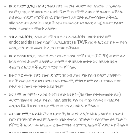
ከባድ የደም ቧንቧ በሽታ;
ጉልህ የሆነ መዘጋት ወይም ወደ እግሮቹ የሚወስዱ
የደም ቧንቧዎች ጠባብ የሆኑ ታካሚዎች ተስማሚ እጩዎች ላይሆኑ ይችላሉ.
ይህ ሁኔታ በደም ሥሮች በኩል የቫልቭውን አቅርቦት ሊያወሳስበው ይችላል.
በቫስኩላር ተደራሽነት ቴክኒኮች ላይ በመመስረት አንጻራዊ እንጂ ፍጹም ያልሆነ
ተቃርኖ መሆኑን ማወቅ አለቦት።
ንቁ ኢንፌክሽን;
አንድ ታካሚ ንቁ የሆነ ኢንፌክሽን ካለበት በተለይም
endocarditis (የልብ ቫልቮች ኢንፌክሽን) ከ TAVR በፊት ኢንፌክሽኑ መፍትሄ
እስኪያገኝ ድረስ መጠበቅ ሊኖርባቸው ይችላል።
ከባድ የሳንባ በሽታ;
ከፍተኛ ሥር የሰደደ የሳንባ ምች በሽታ (COPD) ወይም ሌላ
ከባድ የሳንባ ሕመም ያለባቸው ታካሚዎች በሂደቱ ወቅት እና ከሂደቱ በኋላ
ተጨማሪ አደጋዎች ሊያጋጥሟቸው ይችላሉ.
ከቁጥጥር ውጭ የሆነ የልብ ድካም;
በደንብ ያልተያዙ የልብ ድካም ያለባቸው
ሰዎች የአሰራር ሂደቱን በደንብ አይታገሡም, ምክንያቱም የልብ ተግባራቸው
የቀዶ ጥገናውን ጭንቀት አይደግፍም.
አናቶሚካል ግምት፡-
እንደ ትንሽ የሆድ አንጀት (ቫልቭው የተቀመጠበት ቦታ)
ወይም በከፍተኛ ሁኔታ የተስተካከለ aorta ያሉ የተወሰኑ የሰውነት ባህሪያት
አዲሱን ቫልቭ በተሳካ ሁኔታ ማስቀመጥን ሊከላከሉ ይችላሉ።
አብረው የሚኖሩ የሕክምና ሁኔታዎች;
ከባድ የኩላሊት እክል ያለባቸው፣ ጉልህ
የሆነ የጉበት በሽታ ወይም ሌሎች ከባድ ተላላፊ በሽታዎች ያለባቸው ታካሚዎች
የችግሮች እድላቸው እየጨመረ በመምጣቱ ተስማሚ እጩዎች ላይሆኑ ይችላሉ።