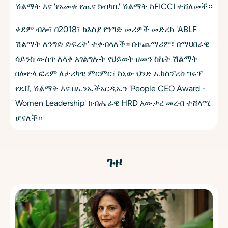
ሽልማት እና 'የአመቱ የጤና ክብካቤ' ሽልማት ከFICCI ተሸለመች።
ቀደም ብሎ፣ በ2018፣ ከእስያ የንግድ መሪዎች መድረክ 'ABLF
ሽልማት ለንግድ ድፍረት' ተቀብላለች። በተጨማሪም፣ በማህበራዊ
ሳይንስ ውስጥ ለላቀ አገልግሎት የህይወት ዘመን ስኬት ሽልማት
በሎዮላ ፎረም ለታሪካዊ ምርምር፣ ከኒው ህንድ ኤክስፕረስ ግሩፕ
የዴቪ ሽልማት እና በኤንኤችአርዲኤን 'People CEO Award -
Women Leadership' ከብሔራዊ HRD አውታረ መረብ ተሸላሚ
ሆናለች።
ጉዞ