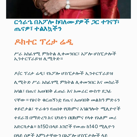
ርኅራኄ በአፖሎ ከባለሙያዎች ጋር ተገናኘ፡
ጤናዎ፣ ተልእኳችን
ዶክተር ፕረታ ሬዲ
ሥራ አስፈፃሚ ምክትል ሊቀመንበር፣ አፖሎ ሆስፒታሎች
ኢንተርፕራይዝ ሊሚትድ።
ዶ/ር ፕሪታ ሬዲ፣ የአፖሎ ሆስፒታሎች ኢንተርፕራይዝ
ሊሚትድ ሥራ አስፈፃሚ ምክትል ሊቀመንበር እና መስራች
አባል፣ በጤና አጠባበቅ ፈጠራ እና አመራር ውስጥ ደጋፊ
ናቸው። የፅናት ቁርጠኝነቷ የጤና አጠባበቅ መልክዓ ምድሩን
ቀይሮታል፣ ጥራቱን የጠበቀ የህክምና አገልግሎት ሚሊዮኖች
ተደራሽ በማድረግ እና ህንድን በህክምና የላቀ የአለም መሪ
አድርጓታል። ከ150 በላይ አገሮች የመጡ ከ140 ሚሊዮን
በላይ ሰዎች እምነታቸውን በአፖሎ ሆስፒታሎች ላይ