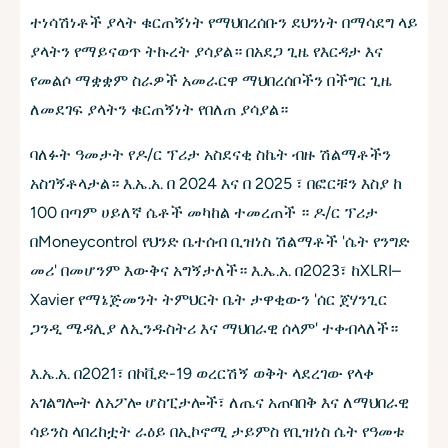
ተነሳሽነቶች ያላት ቁርጠኝነት የማህበረሰቡን ደህንነት በማሳደግ ላይ
ያላትን የማይናወጥ ትኩረት ያሳያል። በአደጋ ጊዜ የእርዳታ እና
የመልሶ ማቋቋም ስራዎች አመራርዋ ማህበረሰቦችን በችግር ጊዜ
ለመደገፍ ያላትን ቁርጠኝነት የበለጠ ያሳያል።
ባለፉት ዓመታት የዶ/ር ፕሪታ አስደናቂ ስኬት ብዙ ሽልማቶችን
አስገኝቶላታል። እ.ኤ.አ. በ 2024 እና በ 2025 ፣ በፎርቹን እስያ ከ
100 በጣም ሀይለኛ ሴቶች መካከል ተመረጠች ። ዶ/ር ፕሪታ
በMoneycontrol የህንድ ቤተሰብ ቢዝነስ ሽልማቶች 'ሴት የንግድ
መሪ' በመሆንም እውቅና አግኝታለች። እ.ኤ.አ. በ2023፣ ከXLRI–
Xavier የማኔጅመንት ትምህርት ቤት ታዋቂውን 'ሰር ጀሃንጊር
ጋንዲ ሜዳሊያ ለኢንዱስትሪ እና ማህበራዊ ሰላም' ተቀብላለች።
እ.ኤ.አ. በ2021፣ በኮቪድ-19 ወረርሽኝ ወቅት ላደረገው የላቀ
አገልግሎት ለአፖሎ ሆስፒታሎች፣ ለጤና አጠባበቅ እና ለማህበራዊ
ሳይንስ ላበረከቷት ራዕይ በኢኮኖሚ ታይምስ የቢዝነስ ሴት የዓመቱ