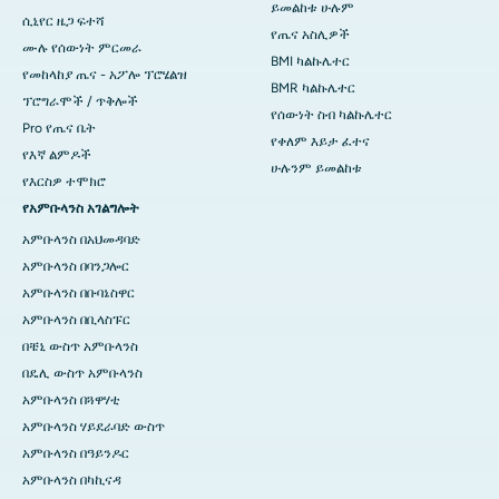
ይመልከቱ ሁሉም
ሲኒየር ዜጋ ፍተሻ
የጤና አስሊዎች
ሙሉ የሰውነት ምርመራ
BMI ካልኩሌተር
የመከላከያ ጤና - አፖሎ ፕሮሄልዝ
BMR ካልኩሌተር
ፕሮግራሞች / ጥቅሎች
የሰውነት ስብ ካልኩሌተር
Pro የጤና ቤት
የቀለም እይታ ፈተና
የእኛ ልምዶች
ሁሉንም ይመልከቱ
የእርስዎ ተሞክሮ
የአምቡላንስ አገልግሎት
አምቡላንስ በአህመዳባድ
አምቡላንስ በባንጋሎር
አምቡላንስ በቡባኔስዋር
አምቡላንስ በቢላስፑር
በቼኒ ውስጥ አምቡላንስ
በዴሊ ውስጥ አምቡላንስ
አምቡላንስ በጓዋሃቲ
አምቡላንስ ሃይደራባድ ውስጥ
አምቡላንስ በዓይንዶር
አምቡላንስ በካኪናዳ