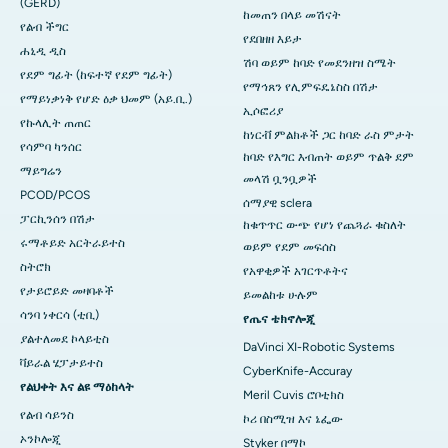
(GERD)
ከመጠን በላይ መሽናት
የልብ ችግር
የደበዘዘ እይታ
ሐኒዲ ዲስ
ሽባ ወይም ከባድ የመደንዘዝ ስሜት
የደም ግፊት (ከፍተኛ የደም ግፊት)
የማኅጸን የሊምፍዴኔስስ በሽታ
የማይነቃነቅ የሆድ ዕቃ ህመም (አይ.ቢ.)
ኢሶፎሪያ
የኩላሊት ጠጠር
ከነርቭ ምልክቶች ጋር ከባድ ራስ ምታት
የሳምባ ካንሰር
ከባድ የእግር እብጠት ወይም ጥልቅ ደም
ማይግሬን
መላሽ ቧንቧዎች
PCOD/PCOS
ሰማያዊ sclera
ፓርኪንሰን በሽታ
ከቁጥጥር ውጭ የሆነ የጨጓራ ​​​​ቁስለት
ሩማቶይድ አርትራይተስ
ወይም የደም መፍሰስ
ስትሮክ
የአዋቂዎች አገርጥቶትና
የታይሮይድ መዛባቶች
ይመልከቱ ሁሉም
ሳንባ ነቀርሳ (ቲቢ)
የጤና ቴክኖሎጂ
ያልተለመደ ኮላይቲስ
DaVinci XI-Robotic Systems
ቫይራል ሄፓታይተስ
CyberKnife-Accuray
የልህቀት እና ልዩ ማዕከላት
Meril Cuvis ሮቦቲክስ
የልብ ሳይንስ
ኮሪ በስሚዝ እና ኔፌው
ኦንኮሎጂ
Styker በማኮ