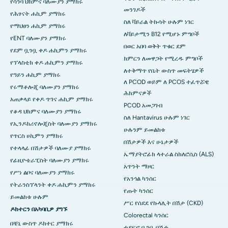
የሳንባ ህክምና ባለሙያን ያማክሩ
መንገዶች
የሕፃናት ሐኪም ያማክሩ
ስለ ቫይራል ትኩሳት ሁሉም ነገር
የማህፀን ሐኪም ያማክሩ
ለቫይታሚን B12 የሚሆኑ ምግቦች
የENT ባለሙያን ያማክሩ
በወር አበባ ወቅት ጥቁር ደም
የደም ቧንቧ ቀዶ ሐኪምን ያማክሩ
ክምርን ለመዋጋት የሚረዱ ምግቦች
የፕላስቲክ ቀዶ ሐኪምን ያማክሩ
ለተቅማጥ የቤት ውስጥ መፍትሄዎች
የዓይን ሐኪም ያማክሩ
ለ PCOD ወይም ለ PCOS ተፈጥሯዊ
የሩማቶሎጂ ባለሙያን ያማክሩ
ሕክምናዎች
አጠቃላይ የቀዶ ጥገና ሐኪም ያማክሩ
PCOD አመጋገብ
የቆዳ ህክምና ባለሙያን ያማክሩ
ስለ Hantavirus ሁሉም ነገር
የኢንዶክሪኖሎጂስት ባለሙያን ያማክሩ
ሁሉንም ይመልከቱ
የጥርስ ሀኪምን ያማክሩ
በሽታዎች እና ሁኔታዎች
የተላላፊ በሽታዎች ባለሙያ ያማክሩ
ኤማያትሮፊክ ላተራል ስክለሮሲስ (ALS)
የፊዚዮቴራፒስት ባለሙያን ያማክሩ
አጥንት ማዞር
የሥነ ልቦና ባለሙያን ያማክሩ
የአንጎል ካንሰር
የትራንስፕላንት ቀዶ ሐኪምን ያማክሩ
የጡት ካንሰር
ይመልከቱ ሁሉም
ሥር የሰደደ የኩላሊት በሽታ (CKD)
ዶክተርን በአካባቢዎ ያግኙ
Colorectal ካንሰር
በቼኒ ውስጥ ዶክተር ያማክሩ
ተደፍኖ ቧንቧ በሽታ