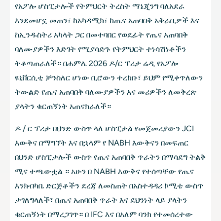
የአፖሎ ሆስፒታሎች የትምህርት ትረስት ማኔጂንግ ባለአደራ
እንደመሆኗ መጠን፣ ከአካዳሚክ፣ ከጤና አጠባበቅ አቅራቢዎች እና
ከኢንዱስትሪ አካላት ጋር በመተባበር የወደፊት የጤና አጠባበቅ
ባለሙያዎችን እድገት የሚያሳድጉ የትምህርት ተነሳሽነቶችን
ትቆጣጠራለች። በሐምሌ 2026 ዶ/ር ፕሪታ ሬዲ የአፖሎ
ዩኒቨርሲቲ ቻንስለር ሆነው ቢሮውን ተረከቡ፣ ይህም የሚቀጥለውን
ትውልድ የጤና አጠባበቅ ባለሙያዎችን እና መሪዎችን ለመቅረጽ
ያላትን ቁርጠኝነት አጠናክራለች።
ዶ / ር ፕሪታ በህንድ ውስጥ ላለ ሆስፒታል የመጀመሪያውን JCI
እውቅና በማግኘት እና በኋላም የ NABH እውቅናን በመፍጠር
በህንድ ሆስፒታሎች ውስጥ የጤና አጠባበቅ ጥራትን በማሳደግ ትልቅ
ሚና ተጫውቷል ። አሁን በ NABH እውቅና የተሰጣቸው የጤና
እንክብካቤ ድርጅቶችን ደረጃ ለመስጠት በአስተዳዳሪ ኮሚቴ ውስጥ
ታገለግላለች፣ በጤና አጠባበቅ ጥራት እና ደህንነት ላይ ያላትን
ቁርጠኝነት በማረጋገጥ። በ IFC እና በአለም ባንክ የተመሰረተው