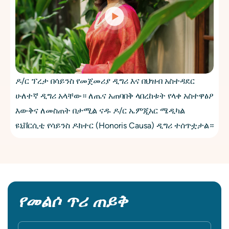
ዶ/ር ፕረታ በሳይንስ የመጀመሪያ ዲግሪ እና በህዝብ አስተዳደር
ሁለተኛ ዲግሪ አላቸው። ለጤና አጠባበቅ ላበረከቱት የላቀ አስተዋፅዖ
እውቅና ለመስጠት በታሚል ናዱ ዶ/ር ኤምጂአር ሜዲካል
ዩኒቨርሲቲ የሳይንስ ዶክተር (Honoris Causa) ዲግሪ ተሰጥቷታል።
የመልሶ ጥሪ ጠይቅ