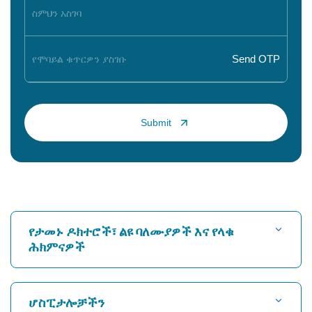
የታመኑ ዶክተሮች፣ ልዩ ባለሙያዎች እና የላቁ
ሕክምናዎች
ሆስፒታል ፈልግ
ሆስፒታሎቻችን