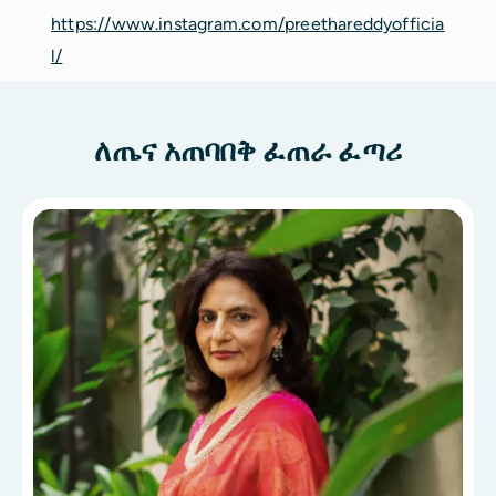
https://www.instagram.com/preethareddyofficia
l/
ለጤና አጠባበቅ ፈጠራ ፈጣሪ