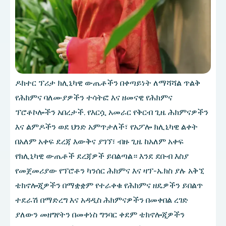
ዶክተር ፕሪታ ክሊኒካዊ ውጤቶችን በቀጣይነት ለማሻሻል ጥልቅ
የሕክምና ባለሙያዎችን ተሳትፎ እና ዘመናዊ የሕክምና
ፕሮቶኮሎችን አበረታች. የእርሷ አመራር የቅርብ ጊዜ ሕክምናዎችን
እና ልምዶችን ወደ ህንድ አምጥታለች፣ የአፖሎ ክሊኒካዊ ልቀት
በአለም አቀፍ ደረጃ እውቅና ያገኘ፣ ብዙ ጊዜ ከአለም አቀፍ
የክሊኒካዊ ውጤቶች ደረጃዎች ይበልጣል። እንደ ደቡብ እስያ
የመጀመሪያው የፕሮቶን ካንሰር ሕክምና እና ዛፕ-ኤክስ ያሉ አቅኚ
ቴክኖሎጂዎችን በማቋቋም የተራቀቁ የሕክምና ዘዴዎችን ይበልጥ
ተደራሽ በማድረግ እና አዳዲስ ሕክምናዎችን በመቀበል ረገድ
ያለውን መዘግየትን በመቀነስ ግንባር ቀደም ቴክኖሎጂዎችን