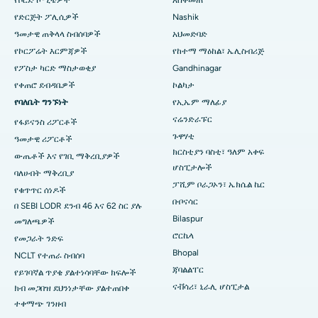
የቦርድ ኮሚቴዎች
አስቀመጠ
በአሬፓሊ፣ ዋራንጋል ውስጥ ምርጥ ሆስፒታል
የድርጅት ፖሊሲዎች
Nashik
ዓመታዊ ጠቅላላ ስብሰባዎች
አህመድባድ
በአሬራ ኮሎኒ፣ ቦፓል ውስጥ ምርጥ ሆስፒታል
የኮርፖሬት እርምጃዎች
የከተማ ማዕከል፣ ኤሊስብሪጅ
በጃያናጋር፣ ባንጋሎር ውስጥ የሚገኝ ምርጥ ሆስፒታል
የፖስታ ካርድ ማስታወቂያ
Gandhinagar
የቀጠሮ ደብዳቤዎች
ኮልካታ
በኬኬ ናጋር፣ ማዱራይ ውስጥ ምርጥ ሆስፒታል
የባለቤት ግንኙነት
የኢኤም ማለፊያ
ናሬንድራፑር
የፋይናንስ ሪፖርቶች
ምርጥ ሆስፒታል በራምጂ ናጋር፣ ኔሎር
ጉዋሃቲ
ዓመታዊ ሪፖርቶች
በሴክተር-19 ፣ ሩርኬላ ውስጥ ያለው ምርጥ ሆስፒታል
ክርስቲያን ባስቲ፣ ዓለም አቀፍ
ውጤቶች እና የገቢ ማቅረቢያዎች
ሆስፒታሎች
ባለሀብት ማቅረቢያ
በስዋርጌት፣ ፑን ውስጥ ምርጥ ሆስፒታል
ፓሺም ቦራጋኦን፣ ኤክሴል ኬር
የቁጥጥር ሰነዶች
ቡቦናሳር
በ SEBI LODR ደንብ 46 እና 62 ስር ያሉ
በደቡብ ዴልሂ ውስጥ ምርጥ የሴቶች የካንሰር ሆስፒታል
Bilaspur
መግለጫዎች
ሮርኬላ
የመጋራት ንድፍ
Bhopal
NCLT የተጠራ ስብሰባ
ጃባልልፐር
የይገባኛል ጥያቄ ያልተነሳባቸው ክፍሎች
ናቭሳሪ፣ ኒራሊ ሆስፒታል
ክብ መጋበዝ ደህንነታቸው ያልተጠበቀ
ተቀማጭ ገንዘብ