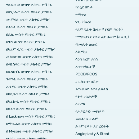
ሃይደራባድ ውስጥ ዶክተር ያማክሩ
የስኳር በሽታ
በባንጋሎር ውስጥ ዶክተር ያማክሩ
የሚጥል
ሙምባይ ውስጥ ዶክተር ያማክሩ
ሃንታቫይረስ
ኮልካታ ውስጥ ዶክተር ያማክሩ
የደም ግፊት (ከፍተኛ የደም ግፊት)
በዴሊ ውስጥ ዶክተር ያማክሩ
የማይነቃነቅ የሆድ ዕቃ ህመም (አይ.ቢ.)
በፑን ውስጥ ዶክተር ያማክሩ
የኩላሊት ጠጠር
በካሪም ናጋር ውስጥ ዶክተር ያማክሩ
ሉኪሚያ
አህመድባድ ውስጥ ዶክተር ያማክሩ
ሳንባ ክረምሆስስ
ቡባኔስዋር ውስጥ ዶክተር ያማክሩ
ኦስቲዮካርቶች
በቢላስፑር ውስጥ ዶክተር ያማክሩ
PCOD/PCOS
ጉዋሃቲ ውስጥ ዶክተር ያማክሩ
ፓርኪንሰን በሽታ
ኢንዶር ውስጥ ዶክተር ያማክሩ
ሩማቶይድ አርትራይተስ
በካኪናዳ ውስጥ ዶክተር ያማክሩ
የቆዳ ሁኔታዎች
በካራኩዲ ውስጥ ዶክተር ያማክሩ
ስትሮክ
በካሩር ውስጥ ዶክተር ያማክሩ
የታይሮይድ መዛባቶች
በ Lucknow ውስጥ ዶክተር ያማክሩ
ይመልከቱ ሁሉም
በማዱራይ ውስጥ ዶክተር ያማክሩ
ሕክምናዎች እና ሂደቶች
በ Mysore ውስጥ ዶክተር ያማክሩ
Angioplasty & Stent
በናሺክ ውስጥ ዶክተር ያማክሩ