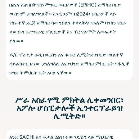
በጤና አጠባበቅ የስነምግባር መርሆዎች (EPiHC) አማካሪ ቦርድ
ውስጥም ታገለግላለች። እንዲሁም፣ በ2024፣ በስራዎች ላይ
የከፍተኛ ደረጃ አማካሪ ካውንስልን ተቀላቅላ፣ የአለም ባንክን የስራ
ቀውሱን በተግባራዊ ፖሊሲዎች እና ፕሮግራሞች ለመፍታት
ያለመ።
ዶ/ር ፕሪቴታ ሬዲ በላርሰን እና ቱብሮ ሊሚትድ የቦርድ ገለልተኛ
ዳይሬክተር ሆነው ያገለግላሉ እና የህንድ አማካሪ ምክር ቤት የሹሊች
ንግድ ትምህርት ቤት አባል ናቸው።
ሥራ አስፈፃሚ ምክትል ሊቀመንበር፣
አፖሎ ሆስፒታሎች ኢንተርፕራይዝ
ሊሚትድ።
እንደ SACHI እና ቶታል ሄልዝ ፋውንዴሽን ላሉ ማህበራዊ