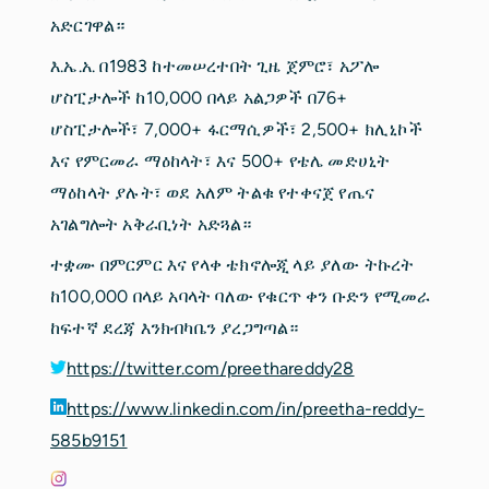
አድርገዋል።
እ.ኤ.አ. በ1983 ከተመሠረተበት ጊዜ ጀምሮ፣ አፖሎ
ሆስፒታሎች ከ10,000 በላይ አልጋዎች በ76+
ሆስፒታሎች፣ 7,000+ ፋርማሲዎች፣ 2,500+ ክሊኒኮች
እና የምርመራ ማዕከላት፣ እና 500+ የቴሌ መድሀኒት
ማዕከላት ያሉት፣ ወደ አለም ትልቁ የተቀናጀ የጤና
አገልግሎት አቅራቢነት አድጓል።
ተቋሙ በምርምር እና የላቀ ቴክኖሎጂ ላይ ያለው ትኩረት
ከ100,000 በላይ አባላት ባለው የቁርጥ ቀን ቡድን የሚመራ
ከፍተኛ ደረጃ እንክብካቤን ያረጋግጣል።
https://twitter.com/preethareddy28
https://www.linkedin.com/in/preetha-reddy-
585b9151