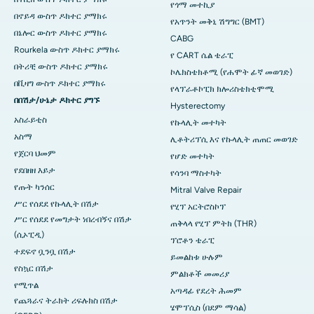
የጎማ መተኪያ
በኖይዳ ውስጥ ዶክተር ያማክሩ
የአጥንት መቅኒ ሽግግር (BMT)
በኔሎር ውስጥ ዶክተር ያማክሩ
CABG
Rourkela ውስጥ ዶክተር ያማክሩ
የ CART ሴል ቴራፒ
በትሪቺ ውስጥ ዶክተር ያማክሩ
ኮሌክስቴክቶሚ (የሐሞት ፊኛ መወገድ)
በቪዛግ ውስጥ ዶክተር ያማክሩ
የላፕራቶኮፒክ ክሎሪስቴክቲሞሚ
በበሽታ/ሁኔታ ዶክተር ያግኙ
Hysterectomy
አስራይቲስ
የኩላሊት መተካት
አስማ
ሊቶትሪፕሲ እና የኩላሊት ጠጠር መወገድ
የጀርባ ህመም
የሆድ መተካት
የደበዘዘ እይታ
የሳንባ ማስተካት
የጡት ካንሰር
Mitral Valve Repair
ሥር የሰደደ የኩላሊት በሽታ
የሂፕ አርትሮስኮፕ
ሥር የሰደደ የመግታት ነበረብኝና በሽታ
ጠቅላላ የሂፕ ምትክ (THR)
(ሲኦፒዲ)
ፕሮቶን ቴራፒ
ተደፍኖ ቧንቧ በሽታ
ይመልከቱ ሁሉም
የስኳር በሽታ
ምልክቶች መመሪያ
የሚጥል
አጣዳፊ የደረት ሕመም
የጨጓራና ትራክት ሪፍሉክስ በሽታ
ሄሞፕሲስ (በደም ማሳል)