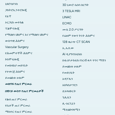
ኒዩሮሳይንስ
3D ኒውሮ-አሰሳ ስርዓት
ጋስትሮኢንተሮሎጂ
3 TESLA MRI
የፊኛ
LINAC
ኦርጋኒክ መተከል
ECMO
ፐልሞኖሎጂ
ሙሴ 2.0 ሥርዓት
የማህፀን ህክምና እና የማህፀን ህክምና
የሬዙም የውሃ ትነት ሕክምና
ውስጣዊ ሕክምና
128 ቁራጭ CT SCAN
Vascular Surgery
ኢ.ኤስ.ው
የሕመምተኞች ሕክምና
AI ዲያግኖስቲክስ
ኮስሞቲሎጂ
ስቴሪዮታክቲክ የነርቭ ቀዶ ጥገና ማሽን
የመከላከያ መድሃኒት
ይመልከቱ ሁሉም
የተቀናጀ ሕክምና
የመድኃኒት
ይመልከቱ ሁሉም
አዳፓሌን
መጽሃፍ የጤና ምርመራ
አስካስታንሂን
በቼናይ ውስጥ የጤና ምርመራዎች
ዴፍላዛኮርት
ጊሊሲን
የልብ ጤና ምርመራ
ሊ-አርጊኒን
የሴቶች ጤና ምርመራ
ሜቲልኮባላሚን
ማስተር የጤና ምርመራ