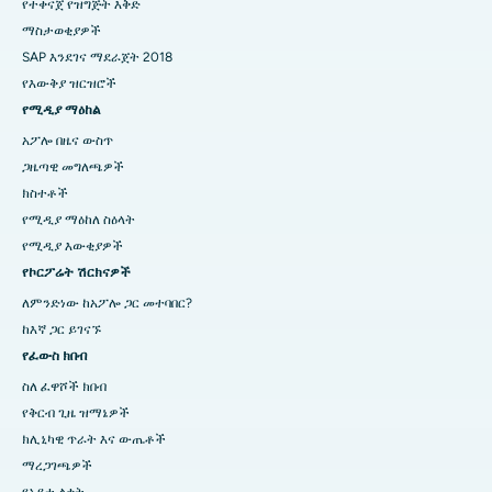
የተቀናጀ የዝግጅት እቅድ
ማስታወቂያዎች
SAP እንደገና ማደራጀት 2018
የእውቅያ ዝርዝሮች
የሚዲያ ማዕከል
አፖሎ በዜና ውስጥ
ጋዜጣዊ መግለጫዎች
ክስተቶች
የሚዲያ ማዕከለ ስዕላት
የሚዲያ እውቂያዎች
የኮርፖሬት ሽርክናዎች
ለምንድነው ከአፖሎ ጋር መተባበር?
ከእኛ ጋር ይገናኙ
የፈውስ ክበብ
ስለ ፈዋሾች ክበብ
የቅርብ ጊዜ ዝማኔዎች
ክሊኒካዊ ጥራት እና ውጤቶች
ማረጋገጫዎች