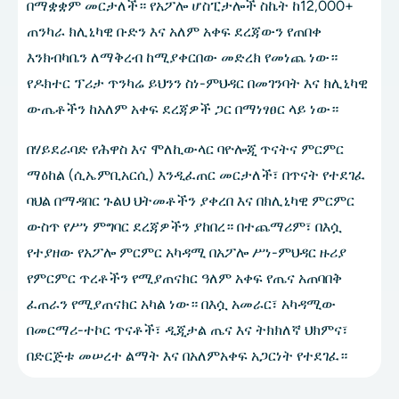
በማቋቋም መርታለች። የአፖሎ ሆስፒታሎች ስኬት ከ12,000+
ጠንካራ ክሊኒካዊ ቡድን እና አለም አቀፍ ደረጃውን የጠበቀ
እንክብካቤን ለማቅረብ ከሚያቀርበው መድረክ የመነጨ ነው።
የዶክተር ፕሪታ ጥንካሬ ይህንን ስነ-ምህዳር በመገንባት እና ክሊኒካዊ
ውጤቶችን ከአለም አቀፍ ደረጃዎች ጋር በማነፃፀር ላይ ነው።
በሃይደራባድ የሕዋስ እና ሞለኪውላር ባዮሎጂ ጥናትና ምርምር
ማዕከል (ሲኤምቢአርሲ) እንዲፈጠር መርታለች፣ በጥናት የተደገፈ
ባህል በማዳበር ጉልህ ህትመቶችን ያቀረበ እና በክሊኒካዊ ምርምር
ውስጥ የሥነ ምግባር ደረጃዎችን ያከበረ። በተጨማሪም፣ በእሷ
የተያዘው የአፖሎ ምርምር አካዳሚ በአፖሎ ሥነ-ምህዳር ዙሪያ
የምርምር ጥረቶችን የሚያጠናክር ዓለም አቀፍ የጤና አጠባበቅ
ፈጠራን የሚያጠናክር አካል ነው። በእሷ አመራር፣ አካዳሚው
በመርማሪ-ተኮር ጥናቶች፣ ዲጂታል ጤና እና ትክክለኛ ህክምና፣
በድርጅቱ መሠረተ ልማት እና በአለምአቀፍ አጋርነት የተደገፈ።