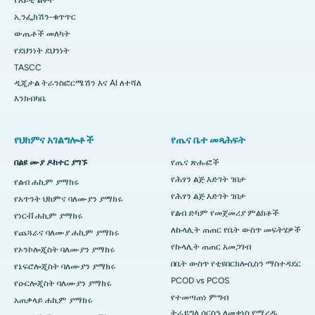
የአይቲ ልቀት
ኢንፌክሽን-ቁጥጥር
ውጤቶች መለካት
የደህንነት ደህንነት
TASCC
ዲጂታል ትራንስፎርሜሽን እና AI ለተሻለ
እንክብካቤ
የህክምና አገልግሎቶች
የጤና ቤተ መጻሕፍት
በልዩ ሙያ ዶክተር ያግኙ
የጤና ጽሑፎች
የሕፃን ልጅ እድገት ገበታ
የልብ ሐኪም ያማክሩ
የሕፃን ልጅ እድገት ገበታ
የአጥንት ህክምና ባለሙያን ያማክሩ
የልብ ድካም የመጀመሪያ ምልክቶች
የነርቭ ሐኪም ያማክሩ
ለኩላሊት ጠጠር የቤት ውስጥ መፍትሄዎች
የጨጓራና ባለሙያ ሐኪም ያማክሩ
የኩላሊት ጠጠር አመጋገብ
የኦንኮሎጂስት ባለሙያን ያማክሩ
በቤት ውስጥ የቲዩበርክሎሲስን ማስተዳደር
የኔፍሮሎጂስት ባለሙያን ያማክሩ
PCOD vs PCOS
የዑርሎጂስት ባለሙያን ያማክሩ
የተመጣጠነ ምግብ
አጠቃላይ ሐኪም ያማክሩ
ትራይግሊሰርስን ለመቀነስ የሚረዱ