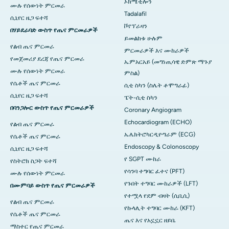
ኦክሜቲሎን
ሙሉ የሰውነት ምርመራ
Tadalafil
ሲኒየር ዜጋ ፍተሻ
ቮኖፕራዛን
በሃይደራባድ ውስጥ የጤና ምርመራዎች
ይመልከቱ ሁሉም
የልብ ጤና ምርመራ
ምርመራዎች እና ሙከራዎች
የመጀመሪያ ደረጃ የጤና ምርመራ
ኤምአርአይ (መግነጢሳዊ ድምጽ ማጉያ
ሙሉ የሰውነት ምርመራ
ምስል)
የሴቶች ጤና ምርመራ
ሲቲ ስካን (ስሌት ቶሞግራፊ)
ሲኒየር ዜጋ ፍተሻ
ፔት-ሲቲ ስካን
በባንጋሎር ውስጥ የጤና ምርመራዎች
Coronary Angiogram
Echocardiogram (ECHO)
የልብ ጤና ምርመራ
ኤሌክትሮካርዲዮግራም (ECG)
የሴቶች ጤና ምርመራ
Endoscopy & Colonoscopy
ሲኒየር ዜጋ ፍተሻ
የ SGPT ሙከራ
የስትሮክ ስጋት ፍተሻ
የሳንባ ተግባር ፈተና (PFT)
ሙሉ የሰውነት ምርመራ
የጉበት ተግባር ሙከራዎች (LFT)
በሙምባይ ውስጥ የጤና ምርመራዎች
የተሟላ የደም ብዛት (ሲቢሲ)
የልብ ጤና ምርመራ
የኩላሊት ተግባር ሙከራ (KFT)
የሴቶች ጤና ምርመራ
ጤና እና የአኗኗር ዘይቤ
ማስተር የጤና ምርመራ