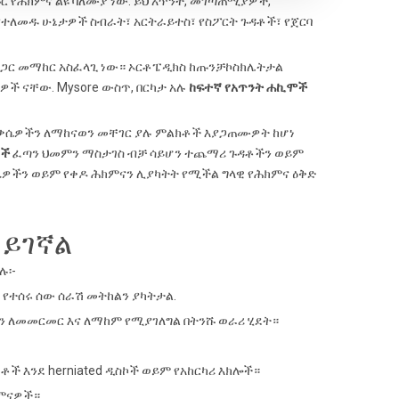
 የሕክምና ልዩ ባለሙያ ነው. ይህ አጥንት, መገጣጠሚያዎች,
የተለመዱ ሁኔታዎች ስብራት፣ አርትራይተስ፣ የስፖርት ጉዳቶች፣ የጀርባ
 ጋር መማከር አስፈላጊ ነው። ኦርቶፔዲክስ ከጡንቻኮስክሌትታል
ዎች ናቸው. Mysore ውስጥ, በርካታ አሉ
ከፍተኛ የአጥንት ሐኪሞች
ስቃሴዎችን ለማከናወን መቸገር ያሉ ምልክቶች እያጋጠሙዎት ከሆነ
ቶች
ፈጣን ህመምን ማስታገስ ብቻ ሳይሆን ተጨማሪ ጉዳቶችን ወይም
ይቤዎችን ወይም የቀዶ ሕክምናን ሊያካትት የሚችል ግላዊ የሕክምና ዕቅድ
 ይገኛል
ሉ፡-
የተሰሩ ሰው ሰራሽ መትከልን ያካትታል.
ን ለመመርመር እና ለማከም የሚያገለግል በትንሹ ወራሪ ሂደት።
ቶች እንደ herniated ዲስኮች ወይም የአከርካሪ እክሎች።
ክምናዎች።