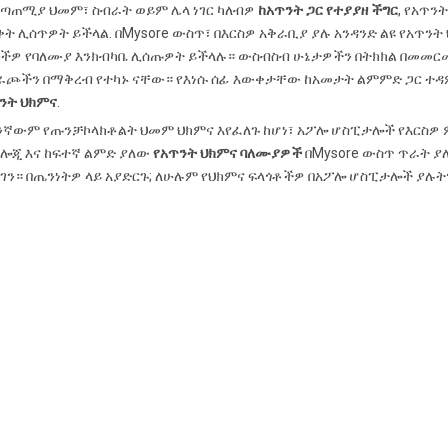
ጣጠሚያ ህመም፣ ስብራት ወይም ሌላ ነገር ካለብዎ
ከአጥንት ጋር የተያያዘ ችግር
, የአጥን
ት ሊሰጥዎት ይችላል. በMysore ውስጥ፣ በእርስዎ አቅራቢያ ያሉ አንዳንድ ልዩ የአጥን
ችዎ የባለሙያ እንክብካቤ ሊሰጡዎት ይችላሉ። ውስብስብ ሁኔታዎችን በትክክል በመመር
ጮችን በማቅረብ የተካኑ ናቸው። የእነሱ ሰፊ እውቀታቸው ከአመታት ልምምድ ጋር ተዳም
ንት ህክምና
.
ኛውም የጡንቻኮላክቶልት ህመም ህክምና እየፈለጉ ከሆነ፣ አፖሎ ሆስፒታሎች የእርስዎ ም
ሎጂ እና ከፍተኛ ልምድ ያለው
የአጥንት ህክምና ባለሙያዎች
በMysore ውስጥ ጥራት 
ገን። በጤንነትዎ ላይ አያድርጉ; ለሁሉም የህክምና ፍላጎቶችዎ በአፖሎ ሆስፒታሎች ያሉ