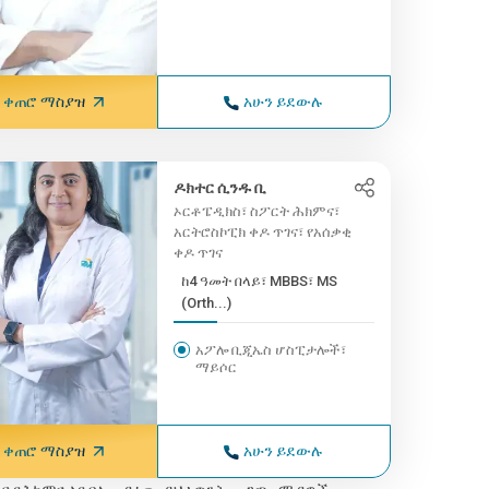
ቀጠሮ ማስያዝ
አሁን ይደውሉ
ዶክተር ሲንዱ ቢ
ኦርቶፔዲክስ፣ ስፖርት ሕክምና፣
አርትሮስኮፒክ ቀዶ ጥገና፣ የአሰቃቂ
ቀዶ ጥገና
ከ4 ዓመት በላይ፣ MBBS፣ MS
(Orth...)
አፖሎ ቢጂኤስ ሆስፒታሎች፣
ማይሶር
ቀጠሮ ማስያዝ
አሁን ይደውሉ