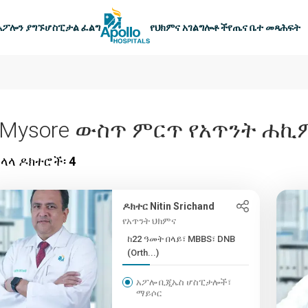
ዋናው አሰሳ
አፖሎን ያግኙ
ሆስፒታል ፈልግ
የህክምና አገልግሎቶች
የጤና ቤተ መጻሕፍት
 Mysore ውስጥ ምርጥ የአጥንት ሐኪ
ላላ ዶክተሮች፡
4
ዶክተር Nitin Srichand
የአጥንት ህክምና
ከ22 ዓመት በላይ፣ MBBS፣ DNB
(Orth...)
አፖሎ ቢጂኤስ ሆስፒታሎች፣
ማይሶር