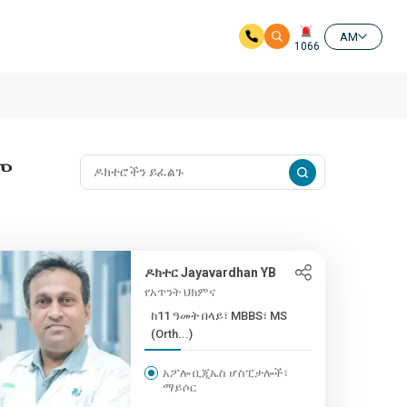
AM
1066
ም
ዶክተር Jayavardhan YB
የአጥንት ህክምና
ከ11 ዓመት በላይ፣ MBBS፣ MS
(Orth...)
አፖሎ ቢጂኤስ ሆስፒታሎች፣
ማይሶር