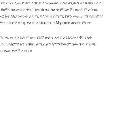
ት ህክምና ባለሙያ ወደ እግርዎ እንዲመለሱ አስፈላጊውን እንክብካቤ እና
ት ህክምና ባለሙያዎችን፣ በመስክ ላይ ካሉት ምርጦች፣ ለሁሉም አሳሳቢ
መር እና ለእያንዳንዱ ታካሚ ፍላጎት ተስማሚ የሆኑ ውጤታማ የሕክምና
ሮ ከፍተኛ ደረጃ ያለው እንክብካቤ ከ
Mysore ውስጥ ምርጥ
ርጫ መሆን አለባቸው። የእኛ ሁሉን አቀፍ አገልግሎቶች፣ የላቀ
ያለው የሕክምና እንክብካቤ ለሚፈልግ ለማንኛውም ሰው ጥሩ ምርጫ
ትን ባለሙያዎች እመኑ።