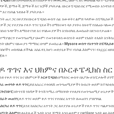
ቶፔዲክስ
የጡንቻኮላክቶሌሽን በሽታዎችን መመርመር, ህክምና እና መከላከል ላይ የሚያተኩር
ዎች, ጅማቶች, ጅማቶች እና ነርቮች ያካትታል. በኦርቶፔዲክስ ስር የሚመደቡ አንዳንድ 
 እና የአካል ጉድለቶች ያካትታሉ።
ንት ጤና ጋር በተያያዘ በኦርቶፔዲክስ ውስጥ ሰፊ እውቀትና ልምድ ካላቸው ስፔሻሊስቶች
ዎች ጋር የተያያዙ የቀዶ ጥገና ሂደቶችን በማከናወን ላይ ያተኮሩ ከፍተኛ የሰለጠኑ ባለሙያ
ስብ ጉዳዮችን ለማስተናገድ እና የባለሙያዎችን እንክብካቤ ለመስጠት በደንብ የታጠቁ።
 የማያቋርጥ የመገጣጠሚያ ህመም፣ የመንቀሳቀስ ውስንነት ወይም የእለት ተእለት እንቅ
ንት ህክምና ባለሙያን ማማከር በጣም ይመከራል።
Mysore ውስጥ የአጥንት ስፔሻሊስ
ስቦችን መከላከል ይችላል. አስፈላጊ ከሆነ መድኃኒቶችን፣ የአካል ሕክምናን፣ የአኗኗር ዘ
ጃሉ።
ዶ ጥገና እና ህክምና በኦርቶፔዲክስ ስር
ንድ የቀዶ ጥገና እና ህክምናዎች
ኦርቶፔዲክስ
በማይሶር ውስጥ በአፖሎ ሆስፒታሎች ይገኛ
የጋራ መተካት ቀዶ ጥገና;
ይህ አሰራር የተበላሹ መገጣጠሚያዎችን ከብረት ወይም ከፕላስቲክ 
አርትሮስኮፒ:
በትንንሽ ንክሻዎች ትንሽ ካሜራ በማስገባት የተለያዩ የመገጣጠሚያ ሁኔታዎች
ስብራት መጠገን;
ቀዶ ጥገና ወይም ቀዶ ጥገና የተሰበረ አጥንት ለመጠገን ያገለግላል.
የአከርካሪ ቀዶ ጥገና;
እንደ ከአከርካሪ አጥንት ጋር ለተያያዙ ሁኔታዎች የቀዶ ጥገና ጣልቃገብነ
የስፖርት ሕክምና፡-
ለአትሌቶች ጉዳት እንደ ጅማት እንባ ወይም የ cartilage ጉዳት ልዩ ሕ