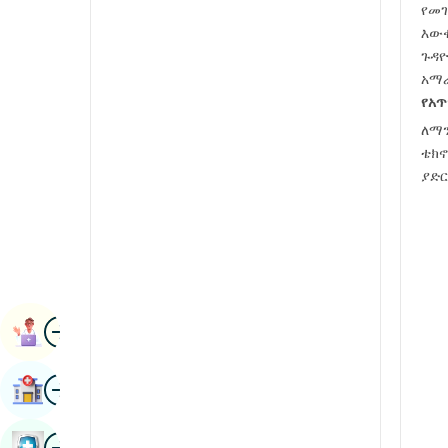
የመገ
ራዲዮሎጂ እና ምስል
ካናዳኛ
እውቀ
የኩላሊት ሳይንሶች
ጉዳዮ
ካሽሚሪ።
አማራ
ሩማቶሎጂ እና ኢሚውኖሎጂ
የአጥ
ኮንካኒ
የሮቦት ቀዶ ጥገና
ለማን
ማላያላምኛ
ቴክኖ
ትራንስፕሬሽን
ያድር
ማኒpሪ
የፊኛ
ማራዚኛ
Vascular Surgery
ኔፓል / ኔፓሊ
ኦዲያ / ኦሪያ
ምስል
የፋርስ
ቀጠሮ ማስያዝ
ፑንጃቢ
ምስል
ሆስፒታል ፈልግ
rajasthani
ምስል
ራሽያኛ
መጽሐፍ የጤና ምርመራ