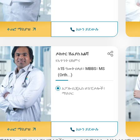
ቀጠሮ ማስያዝ
አሁን ይደውሉ
ዶክተር ሽሬያስ አልቫ
የአጥንት ህክምና
ከ15 ዓመት በላይ፣ MBBS፣ MS
(Orth...)
አፖሎ ቢጂኤስ ሆስፒታሎች፣
ማይሶር
ቀጠሮ ማስያዝ
አሁን ይደውሉ