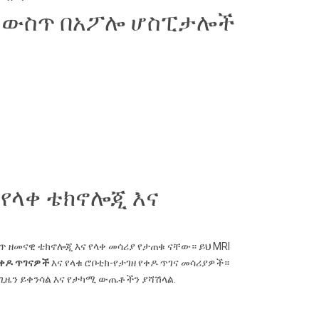
ር ውስጥ በአፖሎ ሆስፒታሎች
የላቀ ቴክኖሎጂ እና
ዘመናዊ ቴክኖሎጂ እና የላቀ መሳሪያ የታጠቁ ናቸው። ይህ MRI
ቀዶ ጥገናዎች
እና የላቁ ሮቦቲክ-የታገዘ የቀዶ ጥገና መሳሪያዎች።
 ጊዜን ይቀንሳል እና የታካሚ ውጤቶችን ያሻሽላል.