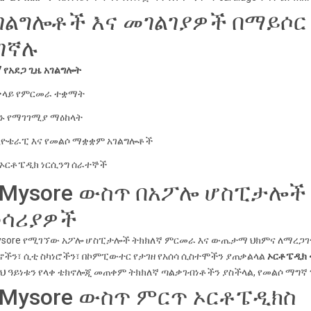
ገልግሎቶች እና መገልገያዎች በማይሶ
ገኛሉ
7 የአደጋ ጊዜ አገልግሎት
ቃላይ የምርመራ ተቋማት
ኑ የማገገሚያ ማዕከላት
ዮቴራፒ እና የመልሶ ማቋቋም አገልግሎቶች
የኦርቶፔዲክ ነርሲንግ ሰራተኞች
 Mysore ውስጥ በአፖሎ ሆስፒታሎች 
ሳሪያዎች
ysore የሚገኘው አፖሎ ሆስፒታሎች ትክክለኛ ምርመራ እና ውጤታማ ህክምና ለማረጋገጥ 
ችን፣ ሲቲ ስካነሮችን፣ በኮምፒውተር የታገዘ የአሰሳ ሲስተሞችን ያጠቃልላል
ኦርቶፔዲክ 
ህ ዓይነቱን የላቀ ቴክኖሎጂ መጠቀም ትክክለኛ ጣልቃገብነቶችን ያስችላል, የመልሶ ማግኛ
 Mysore ውስጥ ምርጥ ኦርቶፔዲክስ