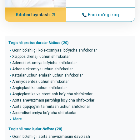
Kitobni tayinlash
Endi qo'ng'iroq
Tegishli protseduralar
Nellore
(20)
Qorin bo'shlig'i kolektomiyasi bo'yicha shifokorlar
Xo'ppoz drenaji uchun shifokorlar
Adenoidektomiya bo'yicha shifokorlar
Adrenalektomiya uchun shifokorlar
Kattalar uchun emlash uchun shifokorlar
Amniyosentez uchun shifokorlar
Angioplastika uchun shifokorlar
Angioplastika va stentlash bo'yicha shifokorlar
Aorta anevrizmasi jarrohligi bo'yicha shifokorlar
Aorta qopqog'ini ta'mirlash uchun shifokorlar
Appendisetomiya bo'yicha shifokorlar
More
Tegishli muolajalar
Nellore
(20)
Qorin bo'shlig'i aorta anevrizmasini davolash