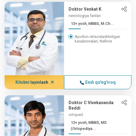
Doktor Venkat K
nevrologiya fanlari
13+ yosh, MBBS, M.Ch...
Apollon ixtisoslashtirilgan
kasalxonalari, Nellore
Kitobni tayinlash
Endi qo'ng'iroq
Doktor C Vivekananda
Reddi
ortoped
12+ yosh, MBBS, MS
(Ortopediya...