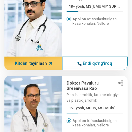
18+ yosh, MS(UMUMIY SUR...
Apollon ixtisoslashtirilgan
kasalxonalari, Nellore
Kitobni tayinlash
Endi qo'ng'iroq
Doktor Pavuluru
Sreenivasa Rao
Plastik jarrohlik, kosmetologiya
va plastik jarrohlik
15+ yosh, MBBS, MS, MCh(...
Apollon ixtisoslashtirilgan
kasalxonalari, Nellore