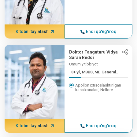
Kitobni tayinlash
Endi qo'ng'iroq
Doktor Tanguturu Vidya
Saran Reddi
Umumiy tibbiyot
8+ yil, MBBS, MD General...
Apollon ixtisoslashtirilgan
kasalxonalari, Nellore
Kitobni tayinlash
Endi qo'ng'iroq