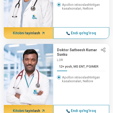
Apollon ixtisoslashtirilgan
kasalxonalari, Nellore
Kitobni tayinlash
Endi qo'ng'iroq
Doktor Satheesh Kumar
Sunku
LOR
12+ yosh, MS ENT, PGIMER
Apollon ixtisoslashtirilgan
kasalxonalari, Nellore
Kitobni tayinlash
Endi qo'ng'iroq