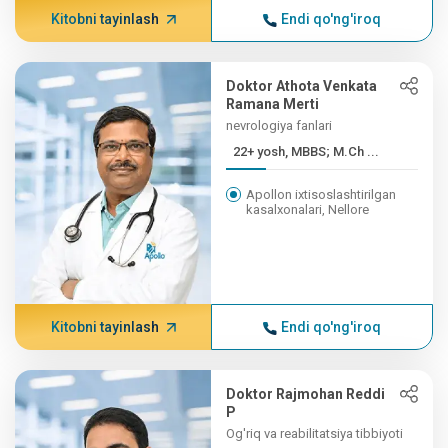
Kitobni tayinlash
Endi qo'ng'iroq
Doktor Athota Venkata
Ramana Merti
nevrologiya fanlari
22+ yosh, MBBS; M.Ch ...
Apollon ixtisoslashtirilgan
kasalxonalari, Nellore
Kitobni tayinlash
Endi qo'ng'iroq
Doktor Rajmohan Reddi
P
Og'riq va reabilitatsiya tibbiyoti