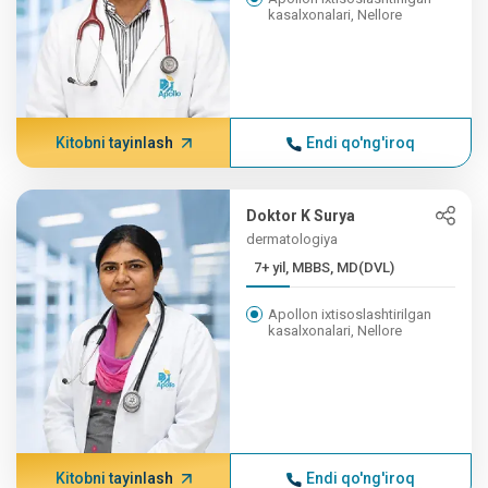
kasalxonalari, Nellore
Kitobni tayinlash
Endi qo'ng'iroq
Doktor K Surya
dermatologiya
7+ yil, MBBS, MD(DVL)
Apollon ixtisoslashtirilgan
kasalxonalari, Nellore
Kitobni tayinlash
Endi qo'ng'iroq