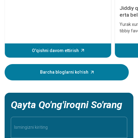
Jiddiy q
erta bel
Yurak xuru
tibbiy fa
davolanm
hatto o'l
yurak hodi
O'qishni davom ettirish
xurujining
Ushbu alo
yaqiningi
Barcha bloglarni ko'rish
shuning u
Qayta Qo'ng'iroqni So'rang