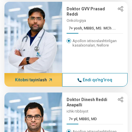
Doktor GVV Prasad
Reddi
Onkologiya
7+ yosh, MBBS, MS. MCh ...
Apollon ixtisoslashtirilgan
kasalxonalari, Nellore
Kitobni tayinlash
Endi qo'ng'iroq
Doktor Dinesh Reddi
Anapalli
ichki tibbiyot
7+ yil, MBBS, MD
Apollon ixtisoslashtirilgan