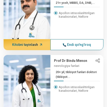
21+ yosh, MBBS, DA, DNB,...
Apollon ixtisoslashtirilgan
kasalxonalari, Nellore
Kitobni tayinlash
Endi qo'ng'iroq
Prof Dr Bindu Menon
nevrologiya fanlari
20+ yil, tibbiyot fanlari doktori
(tibbiyot...
Apollon ixtisoslashtirilgan
kasalxonalari, Nellore