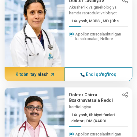
Doktor Lavanya S
Akusherlik va ginekologiya
hamda reproduktiv tibbiyot
14+ yosh, MBBS., MD (Obs...
Apollon ixtisoslashtirilgan
kasalxonalari, Nellore
Kitobni tayinlash
Endi qo'ng'iroq
Doktor Chirra
Bxakthavatsala Reddi
kardiologiya
14+ yosh, tibbiyot fanlari
doktori, DM (KARDI...
Apollon ixtisoslashtirilgan