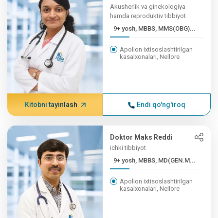
Akusherlik va ginekologiya
hamda reproduktiv tibbiyot
9+ yosh, MBBS, MMS(OBG)...
Apollon ixtisoslashtirilgan
kasalxonalari, Nellore
Kitobni tayinlash
Endi qo'ng'iroq
Doktor Maks Reddi
ichki tibbiyot
9+ yosh, MBBS, MD(GEN.M...
Apollon ixtisoslashtirilgan
kasalxonalari, Nellore