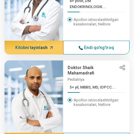
6+ yosh, DM
ENDOKRINOLOGIK...
Apollon ixtisoslashtirilgan
kasalxonalari, Nellore
Kitobni tayinlash
Endi qo'ng'iroq
Doktor Shaik
Mahamadrafi
Pediatriya
5+ yil, MBBS, MD, IDPCC...
Apollon ixtisoslashtirilgan
kasalxonalari, Nellore