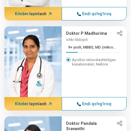
Kitobni tayinlash
Endi qo'ng'iroq
Doktor P Madhurima
ichki tibbiyot
9+ yosh, MBBS, MD (mikro...
Apollon ixtisoslashtirilgan
kasalxonalari, Nellore
Kitobni tayinlash
Endi qo'ng'iroq
Doktor Pandala
Sravanthi