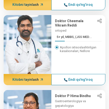
Kitobni tayinlash
Endi qo'ng'iroq
Doktor Cheemala
Vikram Reddi
ortoped
5+ yil, MBBS, (JSS MED...
Apollon ixtisoslashtirilgan
kasalxonalari, Nellore
Kitobni tayinlash
Endi qo'ng'iroq
Doktor P Hima Bindhu
Gastroenterologiya va
gepatologiya