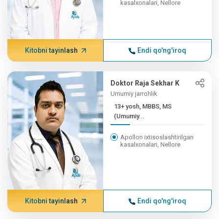
kasalxonalari, Nellore
Kitobni tayinlash
Endi qo'ng'iroq
Doktor Raja Sekhar K
Umumiy jarrohlik
13+ yosh, MBBS, MS
(Umumiy...
Apollon ixtisoslashtirilgan
kasalxonalari, Nellore
Kitobni tayinlash
Endi qo'ng'iroq