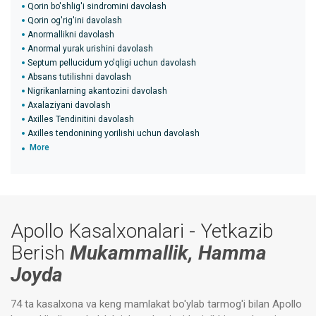
Qorin bo'shlig'i sindromini davolash
Qorin og'rig'ini davolash
Anormallikni davolash
Anormal yurak urishini davolash
Septum pellucidum yo'qligi uchun davolash
Absans tutilishni davolash
Nigrikanlarning akantozini davolash
Axalaziyani davolash
Axilles Tendinitini davolash
Axilles tendonining yorilishi uchun davolash
More
Apollo Kasalxonalari - Yetkazib
Berish
Mukammallik, Hamma
Joyda
74 ta kasalxona va keng mamlakat bo'ylab tarmog'i bilan Apollo