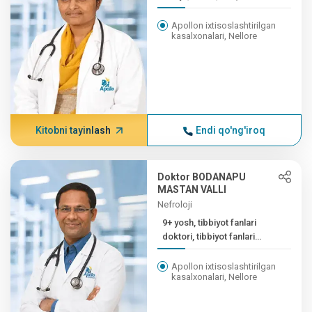
Apollon ixtisoslashtirilgan
kasalxonalari, Nellore
Kitobni tayinlash
Endi qo'ng'iroq
Doktor BODANAPU
MASTAN VALLI
Nefroloji
9+ yosh, tibbiyot fanlari
doktori, tibbiyot fanlari
doktori
Apollon ixtisoslashtirilgan
kasalxonalari, Nellore