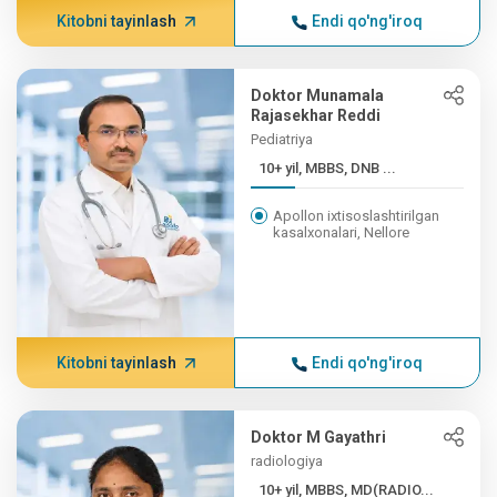
Kitobni tayinlash
Endi qo'ng'iroq
Doktor Munamala
Rajasekhar Reddi
Pediatriya
10+ yil, MBBS, DNB ...
Apollon ixtisoslashtirilgan
kasalxonalari, Nellore
Kitobni tayinlash
Endi qo'ng'iroq
Doktor M Gayathri
radiologiya
10+ yil, MBBS, MD(RADIO...