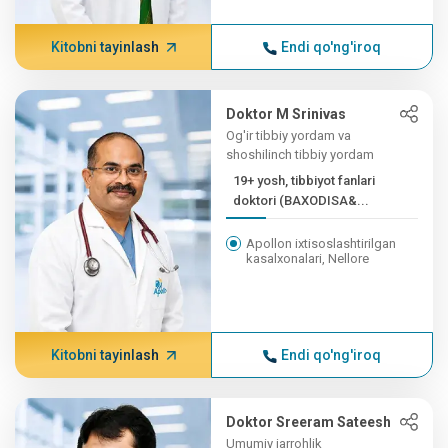
Kitobni tayinlash
Endi qo'ng'iroq
Doktor M Srinivas
Og'ir tibbiy yordam va
shoshilinch tibbiy yordam
19+ yosh, tibbiyot fanlari
doktori (BAXODISA&...
Apollon ixtisoslashtirilgan
kasalxonalari, Nellore
Kitobni tayinlash
Endi qo'ng'iroq
Doktor Sreeram Sateesh
Umumiy jarrohlik