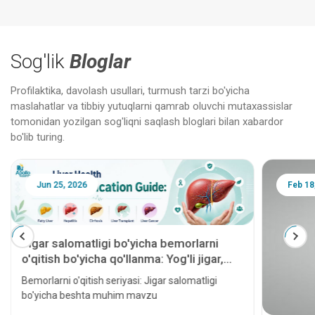
Sog'lik
Bloglar
Profilaktika, davolash usullari, turmush tarzi bo'yicha
maslahatlar va tibbiy yutuqlarni qamrab oluvchi mutaxassislar
tomonidan yozilgan sog'liqni saqlash bloglari bilan xabardor
bo'lib turing.
Jun 25, 2026
Feb 18
Jigar salomatligi bo'yicha bemorlarni
o'qitish bo'yicha qo'llanma: Yog'li jigar,
gepatit, sirroz, jigar transplantatsiyasi va
Bemorlarni o'qitish seriyasi: Jigar salomatligi
jigar saratoni
bo'yicha beshta muhim mavzu