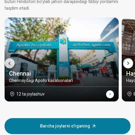
butun Hindiston bo'ylab jahon darajasidagi tibbiy yordamni
taqdim etadi.
Chennai
Ha
Chennaydagi Apollo kasalxonalari
Hayd
12 ta joylashuv
Barcha joylarni o'rganing