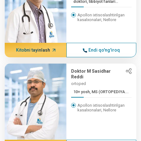
doktori, tibbiyot fanlari
doktori
Apollon ixtisoslashtirilgan
kasalxonalari, Nellore
Kitobni tayinlash
Endi qo'ng'iroq
Doktor M Sasidhar
Reddi
ortoped
10+ yosh, MS (ORTOPEDIYA...
Apollon ixtisoslashtirilgan
kasalxonalari, Nellore