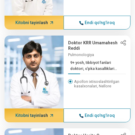
Kitobni tayinlash
Endi qo'ng'iroq
Doktor KRR Umamahesh
Reddi
Pulmonologiya
9+ yosh, tibbiyot fanlari
doktori, o'pka kasalliklari
bo'yicha...
Apollon ixtisoslashtirilgan
kasalxonalari, Nellore
Kitobni tayinlash
Endi qo'ng'iroq