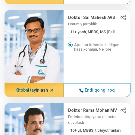
Doktor Sai Mahesh AVS
Umumiy jarrohlik
11+ yosh, MBBS, MS (Fell...
Apollon ixtisoslashtirilgan
kasalxonalari, Nellore
Kitobni tayinlash
Endi qo'ng'iroq
Doktor Rama Mohan MV
Endokrinologiya va diabetni
davolash
10+ yil, MBBS, tibbiyot fanlari