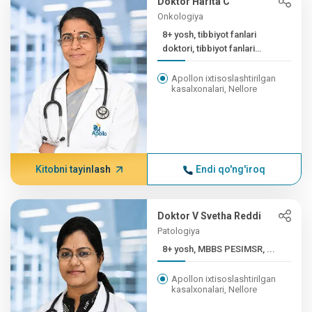
Doktor Harita C
Onkologiya
8+ yosh, tibbiyot fanlari
doktori, tibbiyot fanlari
doktori (tibbiy...
Apollon ixtisoslashtirilgan
kasalxonalari, Nellore
Kitobni tayinlash
Endi qo'ng'iroq
Doktor V Svetha Reddi
Patologiya
8+ yosh, MBBS PESIMSR, ...
Apollon ixtisoslashtirilgan
kasalxonalari, Nellore