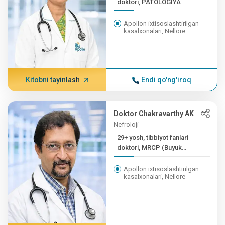
doktori, PATOLOGIYA
Apollon ixtisoslashtirilgan
kasalxonalari, Nellore
Kitobni tayinlash
Endi qo'ng'iroq
Doktor Chakravarthy AK
Nefroloji
29+ yosh, tibbiyot fanlari
doktori, MRCP (Buyuk
Britaniya)
Apollon ixtisoslashtirilgan
kasalxonalari, Nellore