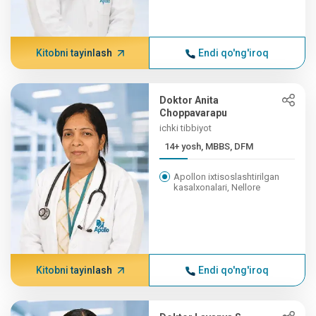
Kitobni tayinlash
Endi qo'ng'iroq
Doktor Anita
Choppavarapu
ichki tibbiyot
14+ yosh, MBBS, DFM
Apollon ixtisoslashtirilgan
kasalxonalari, Nellore
Kitobni tayinlash
Endi qo'ng'iroq