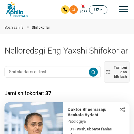
Aso
UZ
1066
Asosiy mundarijaga
Bosh sahifa
Shifokorlar
Nelloredagi Eng Yaxshi Shifokorlar
Tomoni
dan
filtrlash
Jami shifokorlar:
37
Doktor Bheemaraju
Venkata Vydehi
Patologiya
31+ yosh, tibbiyot fanlari