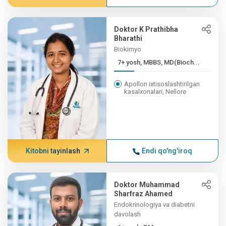
Doktor K Prathibha
Bharathi
Biokimyo
7+ yosh, MBBS, MD(Bioch...
Apollon ixtisoslashtirilgan
kasalxonalari, Nellore
Kitobni tayinlash
Endi qo'ng'iroq
Doktor Muhammad
Sharfraz Ahamed
Endokrinologiya va diabetni
davolash