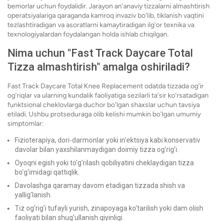
bemorlar uchun foydalidir. Jarayon an'anaviy tizzalarni almashtirish
operatsiyalariga qaraganda kamroq invaziv bo'lib, tiklanish vaqtini
tezlashtiradigan va asoratlarni kamaytiradigan ilg'or texnika va
texnologiyalardan foydalangan holda ishlab chiqilgan.
Nima uchun "Fast Track Daycare Total
Tizza almashtirish" amalga oshiriladi?
Fast Track Daycare Total Knee Replacement odatda tizzada og'ir
og'riqlar va ularning kundalik faoliyatiga sezilarli ta'sir ko'rsatadigan
funktsional cheklovlarga duchor bo'lgan shaxslar uchun tavsiya
etiladi. Ushbu protseduraga olib kelishi mumkin bo'lgan umumiy
simptomlar:
Fizioterapiya, dori-darmonlar yoki in'ektsiya kabi konservativ
davolar bilan yaxshilanmaydigan doimiy tizza og'rig'i.
Oyoqni egish yoki to'g'rilash qobiliyatini cheklaydigan tizza
bo'g'imidagi qattiqlik.
Davolashga qaramay davom etadigan tizzada shish va
yallig'lanish.
Tiz og'rig'i tufayli yurish, zinapoyaga ko'tarilish yoki dam olish
faoliyati bilan shug'ullanish qiyinligi.