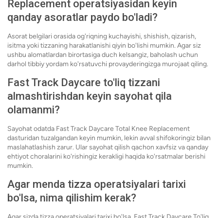
Replacement operatsiyasidan keyin
qanday asoratlar paydo bo'ladi?
Asorat belgilari orasida og'riqning kuchayishi, shishish, qizarish,
isitma yoki tizzaning harakatlanishi qiyin bo'lishi mumkin. Agar siz
ushbu alomatlardan birortasiga duch kelsangiz, baholash uchun
darhol tibbiy yordam ko'rsatuvchi provayderingizga murojaat qiling.
Fast Track Daycare to'liq tizzani
almashtirishdan keyin sayohat qila
olamanmi?
Sayohat odatda Fast Track Daycare Total Knee Replacement
dasturidan tuzalgandan keyin mumkin, lekin avval shifokoringiz bilan
maslahatlashish zarur. Ular sayohat qilish qachon xavfsiz va qanday
ehtiyot choralarini ko'rishingiz kerakligi haqida ko'rsatmalar berishi
mumkin.
Agar menda tizza operatsiyalari tarixi
bo'lsa, nima qilishim kerak?
Agar sizda tizza operatsiyalari tarixi bo'lsa, Fast Track Daycare To'liq