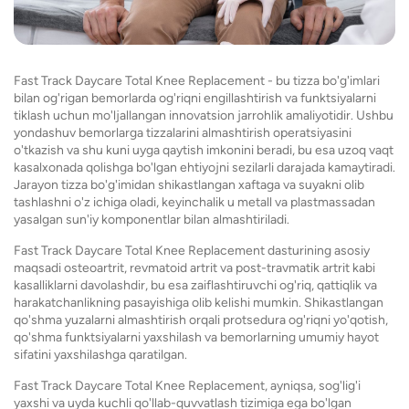
Fast Track Daycare Total Knee Replacement - bu tizza bo'g'imlari
bilan og'rigan bemorlarda og'riqni engillashtirish va funktsiyalarni
tiklash uchun mo'ljallangan innovatsion jarrohlik amaliyotidir. Ushbu
yondashuv bemorlarga tizzalarini almashtirish operatsiyasini
o'tkazish va shu kuni uyga qaytish imkonini beradi, bu esa uzoq vaqt
kasalxonada qolishga bo'lgan ehtiyojni sezilarli darajada kamaytiradi.
Jarayon tizza bo'g'imidan shikastlangan xaftaga va suyakni olib
tashlashni o'z ichiga oladi, keyinchalik u metall va plastmassadan
yasalgan sun'iy komponentlar bilan almashtiriladi.
Fast Track Daycare Total Knee Replacement dasturining asosiy
maqsadi osteoartrit, revmatoid artrit va post-travmatik artrit kabi
kasalliklarni davolashdir, bu esa zaiflashtiruvchi og'riq, qattiqlik va
harakatchanlikning pasayishiga olib kelishi mumkin. Shikastlangan
qo'shma yuzalarni almashtirish orqali protsedura og'riqni yo'qotish,
qo'shma funktsiyalarni yaxshilash va bemorlarning umumiy hayot
sifatini yaxshilashga qaratilgan.
Fast Track Daycare Total Knee Replacement, ayniqsa, sog'lig'i
yaxshi va uyda kuchli qo'llab-quvvatlash tizimiga ega bo'lgan