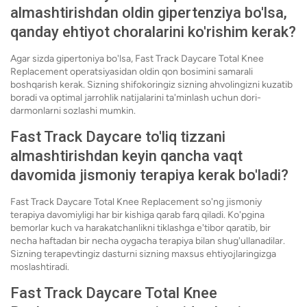
almashtirishdan oldin gipertenziya bo'lsa,
qanday ehtiyot choralarini ko'rishim kerak?
Agar sizda gipertoniya bo'lsa, Fast Track Daycare Total Knee
Replacement operatsiyasidan oldin qon bosimini samarali
boshqarish kerak. Sizning shifokoringiz sizning ahvolingizni kuzatib
boradi va optimal jarrohlik natijalarini ta'minlash uchun dori-
darmonlarni sozlashi mumkin.
Fast Track Daycare to'liq tizzani
almashtirishdan keyin qancha vaqt
davomida jismoniy terapiya kerak bo'ladi?
Fast Track Daycare Total Knee Replacement so'ng jismoniy
terapiya davomiyligi har bir kishiga qarab farq qiladi. Ko'pgina
bemorlar kuch va harakatchanlikni tiklashga e'tibor qaratib, bir
necha haftadan bir necha oygacha terapiya bilan shug'ullanadilar.
Sizning terapevtingiz dasturni sizning maxsus ehtiyojlaringizga
moslashtiradi.
Fast Track Daycare Total Knee