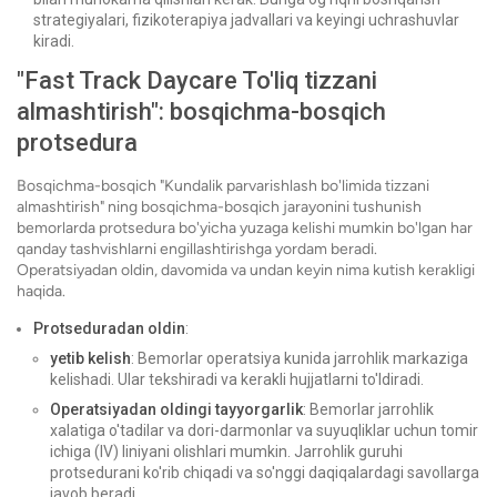
strategiyalari, fizikoterapiya jadvallari va keyingi uchrashuvlar
kiradi.
"Fast Track Daycare To'liq tizzani
almashtirish": bosqichma-bosqich
protsedura
Bosqichma-bosqich "Kundalik parvarishlash bo'limida tizzani
almashtirish" ning bosqichma-bosqich jarayonini tushunish
bemorlarda protsedura bo'yicha yuzaga kelishi mumkin bo'lgan har
qanday tashvishlarni engillashtirishga yordam beradi.
Operatsiyadan oldin, davomida va undan keyin nima kutish kerakligi
haqida.
Protseduradan oldin
:
yetib kelish
: Bemorlar operatsiya kunida jarrohlik markaziga
kelishadi. Ular tekshiradi va kerakli hujjatlarni to'ldiradi.
Operatsiyadan oldingi tayyorgarlik
: Bemorlar jarrohlik
xalatiga o'tadilar va dori-darmonlar va suyuqliklar uchun tomir
ichiga (IV) liniyani olishlari mumkin. Jarrohlik guruhi
protsedurani ko'rib chiqadi va so'nggi daqiqalardagi savollarga
javob beradi.