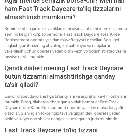
Agar menda semizlik bo'lsa-chi? Men hali
ham Fast Track Daycare to'liq tizzalarini
almashtirish mumkinmi?
Semirib ketish jarrohlik va tiklanishni qiyinlashtirishi mumkin, ammo
semirib ketgan ko'plab bemorlar Fast Track Daycare Total Knee
Replacement operatsiyasidan muvaffaqiyatli o'tadilar. Sog'liqni
saqlash guruhi sizning ahvolingizni baholaydi va natijalarni
yaxshilash uchun operatsiyadan oldin vazn yo'qotish strategiyasini
tavsiya qilishi mumkin.
Qandli diabet mening Fast Track Daycare
butun tizzamni almashtirishga qanday
ta'sir qiladi?
Qandli diabet davolanishga ta'sir qilishi va asoratlar xavfini oshirishi
mumkin. Biroq, diabetga chalingan ko'plab bemorlar Fast Track
Daycare Total Knee Replacement operatsiyasidan muvaffaqiyatli
o'tadilar. Sizning shifokoringiz tavsiya qilganidek, operatsiyadan
oldin va keyin qon shakar darajasini boshqarish juda muhimdir.
Fast Track Daycare to'liq tizzani