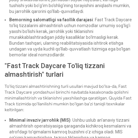
tushishi yoki bo'g'im bo'shlig'ining torayishini aniqlashi mumkin,
bu jarrohlik qarorini qo'llab-quvvatlaydi.
Bemorning salomatligi va faollik darajasi
: Fast Track Daycare
to'liq tizzalarini almashtirish uchun nomzodlar umumiy sog'lig'i
yaxshi bo'lishi kerak, jarrohlik yoki tiklanishni
murakkablashtiradigan jiddiy kasalliklar bo'lmasligi kerak.
Bundan tashqari, ularning reabilitatsiyasida ishtirok etishga
undagan va uyda kuchli qo'llab-quvvatlash tizimiga ega bo'lgan
bemorlar ideal nomzodlardir.
"Fast Track Daycare To'liq tizzani
almashtirish" turlari
To'liq tizzani almashtirishning turli usullari mavjud bo'lsa-da, Fast
Track Daycare yondashuvi birinchi navbatda kasalxonada qolishni
minimallashtirish va tiklanishni yaxshilashga qaratilgan. Quyida Fast
Track tizimida qo'llanilishi mumkin bo'lgan ba'zi taniqli texnikalar
keltirilgan:
Minimal invaziv jarrohlik (MIS)
: Ushbu uslub an'anaviy tizzani
almashtirish operatsiyasiga qaraganda kichikroq kesmalarni va
atrofdagi to'qimalarni kamroq buzishni o'z ichiga oladi. MIS
og'riqni kamaytirishga, tezroq tiklanishga va kamroq