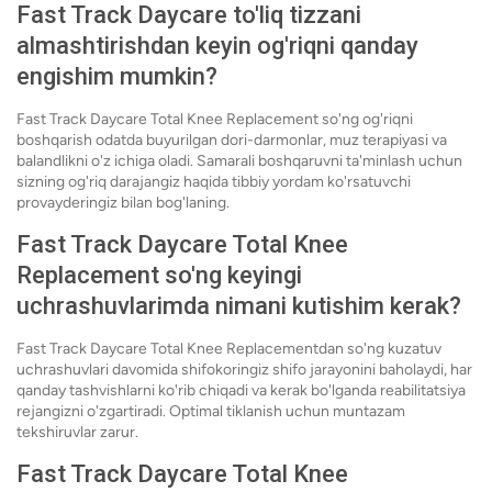
Fast Track Daycare to'liq tizzani
almashtirishdan keyin og'riqni qanday
engishim mumkin?
Fast Track Daycare Total Knee Replacement so'ng og'riqni
boshqarish odatda buyurilgan dori-darmonlar, muz terapiyasi va
balandlikni o'z ichiga oladi. Samarali boshqaruvni ta'minlash uchun
sizning og'riq darajangiz haqida tibbiy yordam ko'rsatuvchi
provayderingiz bilan bog'laning.
Fast Track Daycare Total Knee
Replacement so'ng keyingi
uchrashuvlarimda nimani kutishim kerak?
Fast Track Daycare Total Knee Replacementdan so'ng kuzatuv
uchrashuvlari davomida shifokoringiz shifo jarayonini baholaydi, har
qanday tashvishlarni ko'rib chiqadi va kerak bo'lganda reabilitatsiya
rejangizni o'zgartiradi. Optimal tiklanish uchun muntazam
tekshiruvlar zarur.
Fast Track Daycare Total Knee