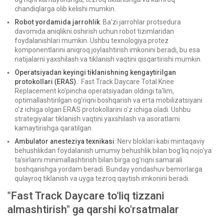
chandiqlarga olib kelishi mumkin.
Robot yordamida jarrohlik
: Ba'zi jarrohlar protsedura
davomida aniqlikni oshirish uchun robot tizimlaridan
foydalanishlari mumkin. Ushbu texnologiya protez
komponentlarini aniqroq joylashtirish imkonini beradi, bu esa
natijalarni yaxshilash va tiklanish vaqtini qisqartirishi mumkin.
Operatsiyadan keyingi tiklanishning kengaytirilgan
protokollari (ERAS).
: Fast Track Daycare Total Knee
Replacement ko'pincha operatsiyadan oldingi ta'lim,
optimallashtirilgan og'riqni boshqarish va erta mobilizatsiyani
o'z ichiga olgan ERAS protokollarini o'z ichiga oladi. Ushbu
strategiyalar tiklanish vaqtini yaxshilash va asoratlarni
kamaytirishga qaratilgan.
Ambulator anesteziya texnikasi
: Nerv bloklari kabi mintaqaviy
behushlikdan foydalanish umumiy behushlik bilan bog'liq nojo'ya
ta'sirlarni minimallashtirish bilan birga og'riqni samarali
boshqarishga yordam beradi. Bunday yondashuv bemorlarga
qulayroq tiklanish va uyga tezroq qaytish imkonini beradi.
"Fast Track Daycare to'liq tizzani
almashtirish" ga qarshi ko'rsatmalar