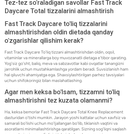
Tez-tez so'raladigan savollar Fast Track
Daycare Total tizzalarini almashtirish
Fast Track Daycare to'liq tizzalarini
almashtirishdan oldin dietada qanday
o'zgarishlar qilishim kerak?
Fast Track Daycare To'liq tizzani almashtirishdan oldin, oqsil,
vitaminlar va minerallarga boy muvozanatli dietaga e'tibor qarating.
Yog'siz go'sht, baliq, meva va sabzavotlar kabi ovqatlar tanangizni
jarrohlik uchun mustahkamlashga yordam beradi. Suvsizlanish ham
hal qiluvchi ahamiyatga ega. Shaxsiylashtirilgan parhez tavsiyalari
uchun shifokoringiz bilan maslahatlashing.
Agar men keksa bo'lsam, tizzamni to'liq
almashtirishni tez kuzata olamanmi?
Ha, keksa bemorlar Fast Track Daycare Total Knee Replacement
dasturidan o'tishi mumkin. Jarayon yoshi kattalar uchun xavfsiz va
samarali bo'lishi uchun mo'ljallangan bo'lib, tiklanish vaqtini va
asoratlarni minimallashtirishga qaratilgan. Sizning sog'liqni saqlash