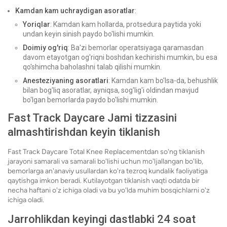
Kamdan kam uchraydigan asoratlar
:
Yoriqlar
: Kamdan kam hollarda, protsedura paytida yoki
undan keyin sinish paydo bo'lishi mumkin.
Doimiy og'riq
: Ba'zi bemorlar operatsiyaga qaramasdan
davom etayotgan og'riqni boshdan kechirishi mumkin, bu esa
qo'shimcha baholashni talab qilishi mumkin.
Anesteziyaning asoratlari
: Kamdan kam bo'lsa-da, behushlik
bilan bog'liq asoratlar, ayniqsa, sog'lig'i oldindan mavjud
bo'lgan bemorlarda paydo bo'lishi mumkin.
Fast Track Daycare Jami tizzasini
almashtirishdan keyin tiklanish
Fast Track Daycare Total Knee Replacementdan so'ng tiklanish
jarayoni samarali va samarali bo'lishi uchun mo'ljallangan bo'lib,
bemorlarga an'anaviy usullardan ko'ra tezroq kundalik faoliyatiga
qaytishga imkon beradi. Kutilayotgan tiklanish vaqti odatda bir
necha haftani o'z ichiga oladi va bu yo'lda muhim bosqichlarni o'z
ichiga oladi.
Jarrohlikdan keyingi dastlabki 24 soat