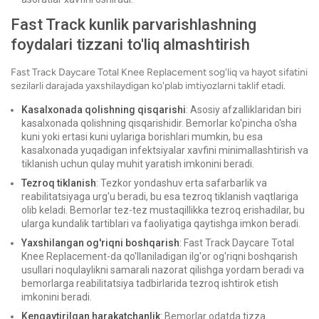
Fast Track kunlik parvarishlashning
foydalari tizzani to'liq almashtirish
Fast Track Daycare Total Knee Replacement sog'liq va hayot sifatini
sezilarli darajada yaxshilaydigan ko'plab imtiyozlarni taklif etadi.
Kasalxonada qolishning qisqarishi
: Asosiy afzalliklaridan biri
kasalxonada qolishning qisqarishidir. Bemorlar ko'pincha o'sha
kuni yoki ertasi kuni uylariga borishlari mumkin, bu esa
kasalxonada yuqadigan infektsiyalar xavfini minimallashtirish va
tiklanish uchun qulay muhit yaratish imkonini beradi.
Tezroq tiklanish
: Tezkor yondashuv erta safarbarlik va
reabilitatsiyaga urg'u beradi, bu esa tezroq tiklanish vaqtlariga
olib keladi. Bemorlar tez-tez mustaqillikka tezroq erishadilar, bu
ularga kundalik tartiblari va faoliyatiga qaytishga imkon beradi.
Yaxshilangan og'riqni boshqarish
: Fast Track Daycare Total
Knee Replacement-da qo'llaniladigan ilg'or og'riqni boshqarish
usullari noqulaylikni samarali nazorat qilishga yordam beradi va
bemorlarga reabilitatsiya tadbirlarida tezroq ishtirok etish
imkonini beradi.
Kengaytirilgan harakatchanlik
: Bemorlar odatda tizza