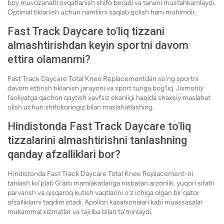
boy muvozanatli ovqatlanish shifo beradi va tanani mustahkamlaydi.
Optimal tiklanish uchun namlikni saqlab qolish ham muhimdir.
Fast Track Daycare to'liq tizzani
almashtirishdan keyin sportni davom
ettira olamanmi?
Fast Track Daycare Total Knee Replacementdan so'ng sportni
davom ettirish tiklanish jarayoni va sport turiga bog'liq. Jismoniy
faoliyatga qachon qaytish xavfsiz ekanligi haqida shaxsiy maslahat
olish uchun shifokoringiz bilan maslahatlashing.
Hindistonda Fast Track Daycare to'liq
tizzalarini almashtirishni tanlashning
qanday afzalliklari bor?
Hindistonda Fast Track Daycare Total Knee Replacement-ni
tanlash ko'plab G'arb mamlakatlariga nisbatan arzonlik, yuqori sifatli
parvarish va qisqaroq kutish vaqtlarini o'z ichiga olgan bir qator
afzalliklarni taqdim etadi. Apollon kasalxonalari kabi muassasalar
mukammal xizmatlar va tajriba bilan ta'minlaydi.