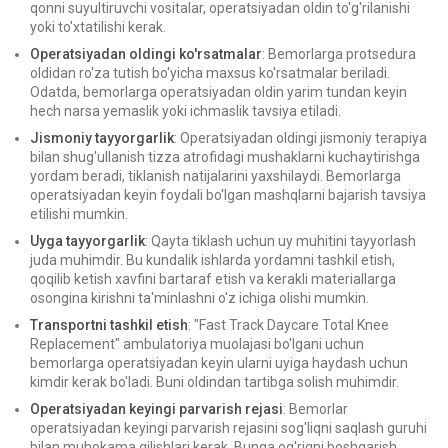
qonni suyultiruvchi vositalar, operatsiyadan oldin to'g'rilanishi
yoki to'xtatilishi kerak.
Operatsiyadan oldingi ko'rsatmalar
: Bemorlarga protsedura
oldidan ro'za tutish bo'yicha maxsus ko'rsatmalar beriladi.
Odatda, bemorlarga operatsiyadan oldin yarim tundan keyin
hech narsa yemaslik yoki ichmaslik tavsiya etiladi.
Jismoniy tayyorgarlik
: Operatsiyadan oldingi jismoniy terapiya
bilan shug'ullanish tizza atrofidagi mushaklarni kuchaytirishga
yordam beradi, tiklanish natijalarini yaxshilaydi. Bemorlarga
operatsiyadan keyin foydali bo'lgan mashqlarni bajarish tavsiya
etilishi mumkin.
Uyga tayyorgarlik
: Qayta tiklash uchun uy muhitini tayyorlash
juda muhimdir. Bu kundalik ishlarda yordamni tashkil etish,
qoqilib ketish xavfini bartaraf etish va kerakli materiallarga
osongina kirishni ta'minlashni o'z ichiga olishi mumkin.
Transportni tashkil etish
: "Fast Track Daycare Total Knee
Replacement" ambulatoriya muolajasi bo'lgani uchun
bemorlarga operatsiyadan keyin ularni uyiga haydash uchun
kimdir kerak bo'ladi. Buni oldindan tartibga solish muhimdir.
Operatsiyadan keyingi parvarish rejasi
: Bemorlar
operatsiyadan keyingi parvarish rejasini sog'liqni saqlash guruhi
bilan muhokama qilishlari kerak. Bunga og'riqni boshqarish