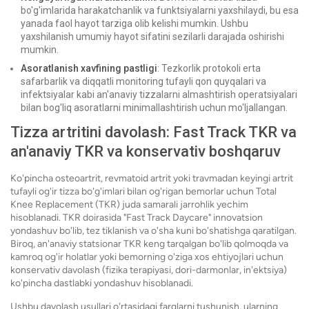
bo'g'imlarida harakatchanlik va funktsiyalarni yaxshilaydi, bu esa
yanada faol hayot tarziga olib kelishi mumkin. Ushbu
yaxshilanish umumiy hayot sifatini sezilarli darajada oshirishi
mumkin.
Asoratlanish xavfining pastligi
: Tezkorlik protokoli erta
safarbarlik va diqqatli monitoring tufayli qon quyqalari va
infektsiyalar kabi an'anaviy tizzalarni almashtirish operatsiyalari
bilan bog'liq asoratlarni minimallashtirish uchun mo'ljallangan.
Tizza artritini davolash: Fast Track TKR va
an'anaviy TKR va konservativ boshqaruv
Ko'pincha osteoartrit, revmatoid artrit yoki travmadan keyingi artrit
tufayli og'ir tizza bo'g'imlari bilan og'rigan bemorlar uchun Total
Knee Replacement (TKR) juda samarali jarrohlik yechim
hisoblanadi. TKR doirasida "Fast Track Daycare" innovatsion
yondashuv bo'lib, tez tiklanish va o'sha kuni bo'shatishga qaratilgan.
Biroq, an'anaviy statsionar TKR keng tarqalgan bo'lib qolmoqda va
kamroq og'ir holatlar yoki bemorning o'ziga xos ehtiyojlari uchun
konservativ davolash (fizika terapiyasi, dori-darmonlar, in'ektsiya)
ko'pincha dastlabki yondashuv hisoblanadi.
Ushbu davolash usullari o'rtasidagi farqlarni tushunish, ularning