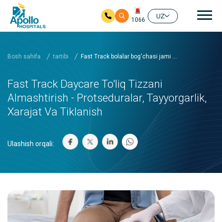
Aso
UZ
1066
Asosiy mundarijaga
Bosh sahifa
tartibi
Fast Track bolalar bog'chasi jami ...
Fast Track Daycare To'liq Tizzani
Almashtirish - Protseduralar, Tayyorgarlik,
Xarajat Va Tiklanish
Ulashish orqali: