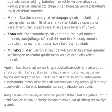
operatsiyadan oldingi baholash, jarrohlik va operatsiyadan
keyingi parvarishlarni o'z ichiga olgan keng qamrovli paketlarni
taklif qilishlari mumkin.
Manzil
: Narxlar shahar yoki mintaqaga qarab sezilarli darajada
farq qilishi mumkin. Shahar markazlari talab va operatsion
xarajatlar tufayli yuqori xarajatlarga ega bo'lishi mumkin.
Xona turi
: Kasalxonada qolish vaqtida turar joyni tanlash
umumiy xarajatlarga ta'sir qilishi mumkin. Xususiy xonalar
odatda umumiy turar joydan ko'ra ko'proq haq oladi.
Murakkabliklar
: Jarrohlik paytida yoki undan keyin har qanday
kutilmagan asoratlar qo'shimcha xarajatlarga olib kelishi
mumkin.
Apollon kasalxonalari bemorlarga raqobatbardosh narxlarda yuqori
sifatli yordam ko'rsatishni ta'minlaydigan bir qator xizmatlar va
tajribalarni taqdim etadi. G'arb mamlakatlari bilan solishtirganda,
Hindistonda tizzani almashtirish operatsiyasining arzonligi diqqatga
sazovordir, bu ko'plab bemorlar uchun jozibador tanlovdir.
Aniq narxlar va shaxsiylashtirilgan parvarishlash imkoniyatlari uchun
sizni Apollon kasalxonalariga bevosita murojaat qilishingizni tavsiya
qilamiz.