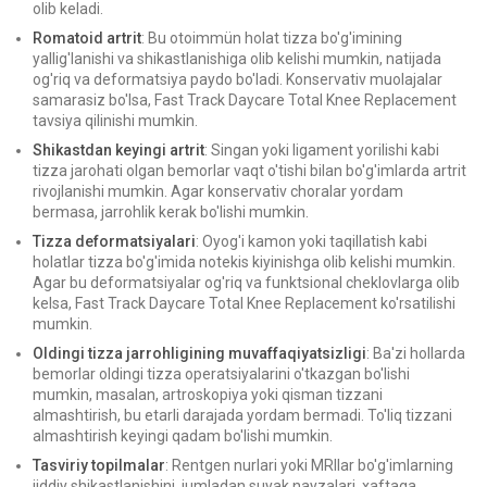
olib keladi.
Romatoid artrit
: Bu otoimmün holat tizza bo'g'imining
yallig'lanishi va shikastlanishiga olib kelishi mumkin, natijada
og'riq va deformatsiya paydo bo'ladi. Konservativ muolajalar
samarasiz bo'lsa, Fast Track Daycare Total Knee Replacement
tavsiya qilinishi mumkin.
Shikastdan keyingi artrit
: Singan yoki ligament yorilishi kabi
tizza jarohati olgan bemorlar vaqt o'tishi bilan bo'g'imlarda artrit
rivojlanishi mumkin. Agar konservativ choralar yordam
bermasa, jarrohlik kerak bo'lishi mumkin.
Tizza deformatsiyalari
: Oyog'i kamon yoki taqillatish kabi
holatlar tizza bo'g'imida notekis kiyinishga olib kelishi mumkin.
Agar bu deformatsiyalar og'riq va funktsional cheklovlarga olib
kelsa, Fast Track Daycare Total Knee Replacement ko'rsatilishi
mumkin.
Oldingi tizza jarrohligining muvaffaqiyatsizligi
: Ba'zi hollarda
bemorlar oldingi tizza operatsiyalarini o'tkazgan bo'lishi
mumkin, masalan, artroskopiya yoki qisman tizzani
almashtirish, bu etarli darajada yordam bermadi. To'liq tizzani
almashtirish keyingi qadam bo'lishi mumkin.
Tasviriy topilmalar
: Rentgen nurlari yoki MRIlar bo'g'imlarning
jiddiy shikastlanishini, jumladan suyak nayzalari, xaftaga