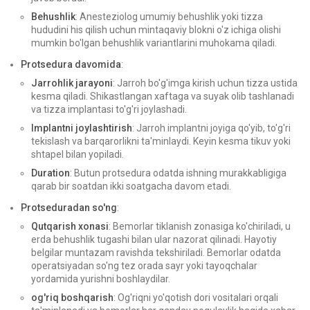
Behushlik
: Anesteziolog umumiy behushlik yoki tizza
hududini his qilish uchun mintaqaviy blokni o'z ichiga olishi
mumkin bo'lgan behushlik variantlarini muhokama qiladi.
Protsedura davomida
:
Jarrohlik jarayoni
: Jarroh bo'g'imga kirish uchun tizza ustida
kesma qiladi. Shikastlangan xaftaga va suyak olib tashlanadi
va tizza implantasi to'g'ri joylashadi.
Implantni joylashtirish
: Jarroh implantni joyiga qo'yib, to'g'ri
tekislash va barqarorlikni ta'minlaydi. Keyin kesma tikuv yoki
shtapel bilan yopiladi.
Duration
: Butun protsedura odatda ishning murakkabligiga
qarab bir soatdan ikki soatgacha davom etadi.
Protseduradan so'ng
:
Qutqarish xonasi
: Bemorlar tiklanish zonasiga ko'chiriladi, u
erda behushlik tugashi bilan ular nazorat qilinadi. Hayotiy
belgilar muntazam ravishda tekshiriladi. Bemorlar odatda
operatsiyadan so'ng tez orada sayr yoki tayoqchalar
yordamida yurishni boshlaydilar.
og'riq boshqarish
: Og'riqni yo'qotish dori vositalari orqali