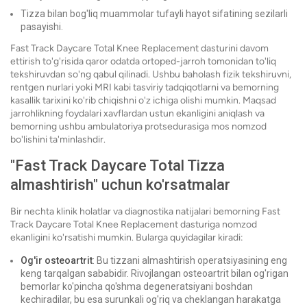
Tizza bilan bog'liq muammolar tufayli hayot sifatining sezilarli
pasayishi.
Fast Track Daycare Total Knee Replacement dasturini davom
ettirish to'g'risida qaror odatda ortoped-jarroh tomonidan to'liq
tekshiruvdan so'ng qabul qilinadi. Ushbu baholash fizik tekshiruvni,
rentgen nurlari yoki MRI kabi tasviriy tadqiqotlarni va bemorning
kasallik tarixini ko'rib chiqishni o'z ichiga olishi mumkin. Maqsad
jarrohlikning foydalari xavflardan ustun ekanligini aniqlash va
bemorning ushbu ambulatoriya protsedurasiga mos nomzod
bo'lishini ta'minlashdir.
"Fast Track Daycare Total Tizza
almashtirish" uchun ko'rsatmalar
Bir nechta klinik holatlar va diagnostika natijalari bemorning Fast
Track Daycare Total Knee Replacement dasturiga nomzod
ekanligini ko'rsatishi mumkin. Bularga quyidagilar kiradi:
Og'ir osteoartrit
: Bu tizzani almashtirish operatsiyasining eng
keng tarqalgan sababidir. Rivojlangan osteoartrit bilan og'rigan
bemorlar ko'pincha qo'shma degeneratsiyani boshdan
kechiradilar, bu esa surunkali og'riq va cheklangan harakatga