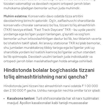
tizzalari salomatligi va davolash rejasini ortoped-jarroh bilan
muhokama qiladigan bemorlar uchun juda muhimdir.
Muhim eslatma:
Konservativ davo odatda tizza artritini
davolashning birinchi qatoridir. Og'ir, zaiflashuvchi sharoitlarda
konservativ choralar samarasiz bo'lsa, tizzani to'liq almashtirish
(TKR) tavsiya etiladi. "Fast Track Daycare" TKR - bu uyda yaxshi
yordamga ega bo'lgan yuqori tanlangan, g'ayratli va sog'lom
bemorlar uchun ixtisoslashtirilgan dastur bo'lib, tez tiklanish va erta
bo'shatishni taklif qiladi. An'anaviy statsionar TKR ko'plab bemorlar,
shu jumladan murakkabroq tibbiy tarixga ega bo'lganlar yoki uy
sharoitida yordam ko'rsatishi kamroq bo'lganlar uchun standart
bo'lib qolmoqda. Davolash usulini tanlash juda individualdir va
ortoped-jarroh bilan maslahatlashgan holda amalga oshiriladi.
Hindistonda bolalar bog'chasida tizzani
to'liq almashtirishning narxi qancha?
Hindistonda jami tizzani tez almashtirish narxi odatda ₹ 1 00 000
dan 2 50 000 ₹ gacha. Ushbu narxga bir nechta omillar ta'sir qiladi:
Kasalxona tanlovi
: Turli shifoxonalarda har xil narx tuzilmalari
mavjud. Apollon kasalxonalari kabi taniqli muassasalar