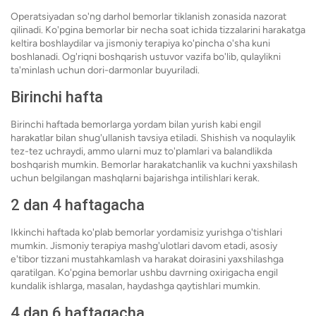
Operatsiyadan so'ng darhol bemorlar tiklanish zonasida nazorat
qilinadi. Ko'pgina bemorlar bir necha soat ichida tizzalarini harakatga
keltira boshlaydilar va jismoniy terapiya ko'pincha o'sha kuni
boshlanadi. Og'riqni boshqarish ustuvor vazifa bo'lib, qulaylikni
ta'minlash uchun dori-darmonlar buyuriladi.
Birinchi hafta
Birinchi haftada bemorlarga yordam bilan yurish kabi engil
harakatlar bilan shug'ullanish tavsiya etiladi. Shishish va noqulaylik
tez-tez uchraydi, ammo ularni muz to'plamlari va balandlikda
boshqarish mumkin. Bemorlar harakatchanlik va kuchni yaxshilash
uchun belgilangan mashqlarni bajarishga intilishlari kerak.
2 dan 4 haftagacha
Ikkinchi haftada ko'plab bemorlar yordamisiz yurishga o'tishlari
mumkin. Jismoniy terapiya mashg'ulotlari davom etadi, asosiy
e'tibor tizzani mustahkamlash va harakat doirasini yaxshilashga
qaratilgan. Ko'pgina bemorlar ushbu davrning oxirigacha engil
kundalik ishlarga, masalan, haydashga qaytishlari mumkin.
4 dan 6 haftagacha