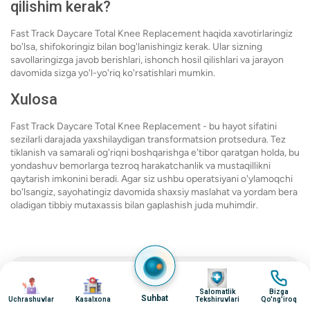
qilishim kerak?
Fast Track Daycare Total Knee Replacement haqida xavotirlaringiz
bo'lsa, shifokoringiz bilan bog'lanishingiz kerak. Ular sizning
savollaringizga javob berishlari, ishonch hosil qilishlari va jarayon
davomida sizga yo'l-yo'riq ko'rsatishlari mumkin.
Xulosa
Fast Track Daycare Total Knee Replacement - bu hayot sifatini
sezilarli darajada yaxshilaydigan transformatsion protsedura. Tez
tiklanish va samarali og'riqni boshqarishga e'tibor qaratgan holda, bu
yondashuv bemorlarga tezroq harakatchanlik va mustaqillikni
qaytarish imkonini beradi. Agar siz ushbu operatsiyani o'ylamoqchi
bo'lsangiz, sayohatingiz davomida shaxsiy maslahat va yordam bera
oladigan tibbiy mutaxassis bilan gaplashish juda muhimdir.
surat
surat
Jarayon tafsilotlarini tushunish
surat
surat
Salomatlik
Bizga
Suhbat
Uchrashuvlar
Kasalxona
Tekshiruvlari
Qo'ng'iroq