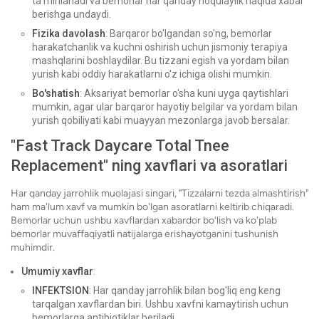
ta'minlanadi va bemorlar har qanday noqulaylik haqida xabar
berishga undaydi.
Fizika davolash
: Barqaror bo'lgandan so'ng, bemorlar
harakatchanlik va kuchni oshirish uchun jismoniy terapiya
mashqlarini boshlaydilar. Bu tizzani egish va yordam bilan
yurish kabi oddiy harakatlarni o'z ichiga olishi mumkin.
Bo'shatish
: Aksariyat bemorlar o'sha kuni uyga qaytishlari
mumkin, agar ular barqaror hayotiy belgilar va yordam bilan
yurish qobiliyati kabi muayyan mezonlarga javob bersalar.
"Fast Track Daycare Total Tnee
Replacement" ning xavflari va asoratlari
Har qanday jarrohlik muolajasi singari, "Tizzalarni tezda almashtirish"
ham ma'lum xavf va mumkin bo'lgan asoratlarni keltirib chiqaradi.
Bemorlar uchun ushbu xavflardan xabardor bo'lish va ko'plab
bemorlar muvaffaqiyatli natijalarga erishayotganini tushunish
muhimdir.
Umumiy xavflar
:
INFEKTSION
: Har qanday jarrohlik bilan bog'liq eng keng
tarqalgan xavflardan biri. Ushbu xavfni kamaytirish uchun
bemorlarga antibiotiklar beriladi.