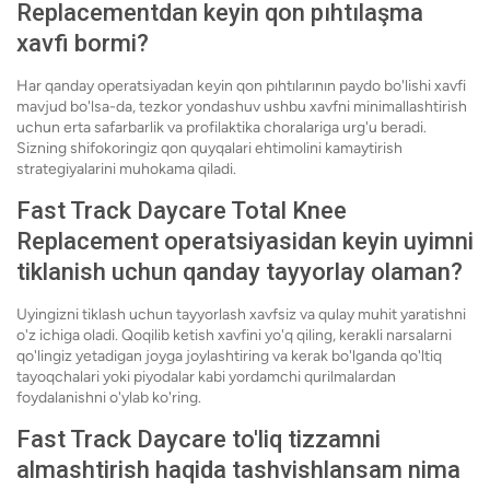
Replacementdan keyin qon pıhtılaşma
xavfi bormi?
Har qanday operatsiyadan keyin qon pıhtılarının paydo bo'lishi xavfi
mavjud bo'lsa-da, tezkor yondashuv ushbu xavfni minimallashtirish
uchun erta safarbarlik va profilaktika choralariga urg'u beradi.
Sizning shifokoringiz qon quyqalari ehtimolini kamaytirish
strategiyalarini muhokama qiladi.
Fast Track Daycare Total Knee
Replacement operatsiyasidan keyin uyimni
tiklanish uchun qanday tayyorlay olaman?
Uyingizni tiklash uchun tayyorlash xavfsiz va qulay muhit yaratishni
o'z ichiga oladi. Qoqilib ketish xavfini yo'q qiling, kerakli narsalarni
qo'lingiz yetadigan joyga joylashtiring va kerak bo'lganda qo'ltiq
tayoqchalari yoki piyodalar kabi yordamchi qurilmalardan
foydalanishni o'ylab ko'ring.
Fast Track Daycare to'liq tizzamni
almashtirish haqida tashvishlansam nima