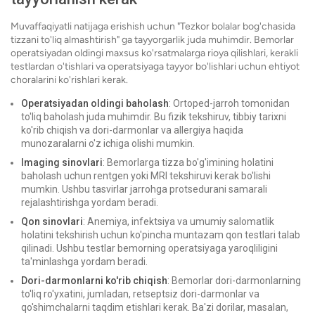
Muvaffaqiyatli natijaga erishish uchun "Tezkor bolalar bog'chasida
tizzani to'liq almashtirish" ga tayyorgarlik juda muhimdir. Bemorlar
operatsiyadan oldingi maxsus ko'rsatmalarga rioya qilishlari, kerakli
testlardan o'tishlari va operatsiyaga tayyor bo'lishlari uchun ehtiyot
choralarini ko'rishlari kerak.
Operatsiyadan oldingi baholash
: Ortoped-jarroh tomonidan
to'liq baholash juda muhimdir. Bu fizik tekshiruv, tibbiy tarixni
ko'rib chiqish va dori-darmonlar va allergiya haqida
munozaralarni o'z ichiga olishi mumkin.
Imaging sinovlari
: Bemorlarga tizza bo'g'imining holatini
baholash uchun rentgen yoki MRI tekshiruvi kerak bo'lishi
mumkin. Ushbu tasvirlar jarrohga protsedurani samarali
rejalashtirishga yordam beradi.
Qon sinovlari
: Anemiya, infektsiya va umumiy salomatlik
holatini tekshirish uchun ko'pincha muntazam qon testlari talab
qilinadi. Ushbu testlar bemorning operatsiyaga yaroqliligini
ta'minlashga yordam beradi.
Dori-darmonlarni ko'rib chiqish
: Bemorlar dori-darmonlarning
to'liq ro'yxatini, jumladan, retseptsiz dori-darmonlar va
qo'shimchalarni taqdim etishlari kerak. Ba'zi dorilar, masalan,