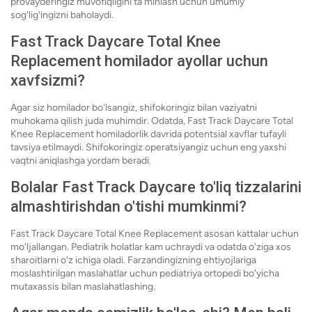
provayderingiz muvofiqligini ta'minlash uchun umumiy
sog'lig'ingizni baholaydi.
Fast Track Daycare Total Knee
Replacement homilador ayollar uchun
xavfsizmi?
Agar siz homilador bo'lsangiz, shifokoringiz bilan vaziyatni
muhokama qilish juda muhimdir. Odatda, Fast Track Daycare Total
Knee Replacement homiladorlik davrida potentsial xavflar tufayli
tavsiya etilmaydi. Shifokoringiz operatsiyangiz uchun eng yaxshi
vaqtni aniqlashga yordam beradi.
Bolalar Fast Track Daycare to'liq tizzalarini
almashtirishdan o'tishi mumkinmi?
Fast Track Daycare Total Knee Replacement asosan kattalar uchun
mo'ljallangan. Pediatrik holatlar kam uchraydi va odatda o'ziga xos
sharoitlarni o'z ichiga oladi. Farzandingizning ehtiyojlariga
moslashtirilgan maslahatlar uchun pediatriya ortopedi bo'yicha
mutaxassis bilan maslahatlashing.