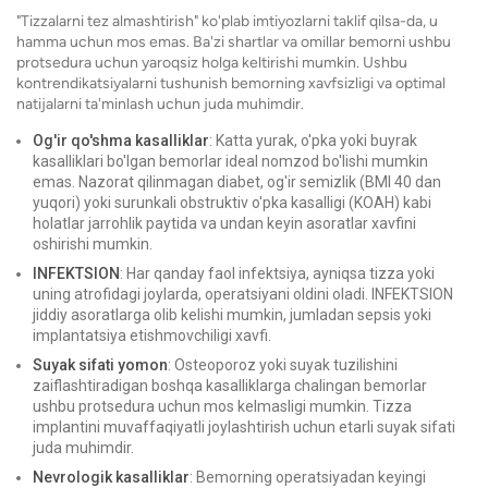
"Tizzalarni tez almashtirish" ko'plab imtiyozlarni taklif qilsa-da, u
hamma uchun mos emas. Ba'zi shartlar va omillar bemorni ushbu
protsedura uchun yaroqsiz holga keltirishi mumkin. Ushbu
kontrendikatsiyalarni tushunish bemorning xavfsizligi va optimal
natijalarni ta'minlash uchun juda muhimdir.
Og'ir qo'shma kasalliklar
: Katta yurak, o'pka yoki buyrak
kasalliklari bo'lgan bemorlar ideal nomzod bo'lishi mumkin
emas. Nazorat qilinmagan diabet, og'ir semizlik (BMI 40 dan
yuqori) yoki surunkali obstruktiv o'pka kasalligi (KOAH) kabi
holatlar jarrohlik paytida va undan keyin asoratlar xavfini
oshirishi mumkin.
INFEKTSION
: Har qanday faol infektsiya, ayniqsa tizza yoki
uning atrofidagi joylarda, operatsiyani oldini oladi. INFEKTSION
jiddiy asoratlarga olib kelishi mumkin, jumladan sepsis yoki
implantatsiya etishmovchiligi xavfi.
Suyak sifati yomon
: Osteoporoz yoki suyak tuzilishini
zaiflashtiradigan boshqa kasalliklarga chalingan bemorlar
ushbu protsedura uchun mos kelmasligi mumkin. Tizza
implantini muvaffaqiyatli joylashtirish uchun etarli suyak sifati
juda muhimdir.
Nevrologik kasalliklar
: Bemorning operatsiyadan keyingi