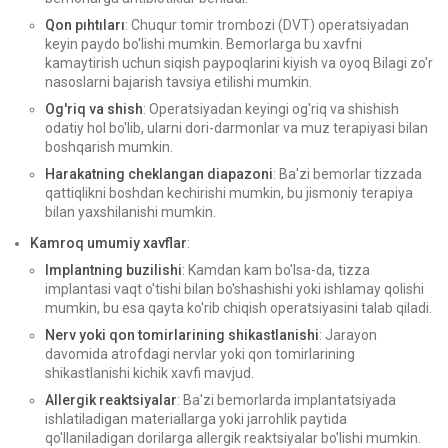
Qon pıhtıları
: Chuqur tomir trombozi (DVT) operatsiyadan
keyin paydo bo'lishi mumkin. Bemorlarga bu xavfni
kamaytirish uchun siqish paypoqlarini kiyish va oyoq Bilagi zo'r
nasoslarni bajarish tavsiya etilishi mumkin.
Og'riq va shish
: Operatsiyadan keyingi og'riq va shishish
odatiy hol bo'lib, ularni dori-darmonlar va muz terapiyasi bilan
boshqarish mumkin.
Harakatning cheklangan diapazoni
: Ba'zi bemorlar tizzada
qattiqlikni boshdan kechirishi mumkin, bu jismoniy terapiya
bilan yaxshilanishi mumkin.
Kamroq umumiy xavflar
:
Implantning buzilishi
: Kamdan kam bo'lsa-da, tizza
implantasi vaqt o'tishi bilan bo'shashishi yoki ishlamay qolishi
mumkin, bu esa qayta ko'rib chiqish operatsiyasini talab qiladi.
Nerv yoki qon tomirlarining shikastlanishi
: Jarayon
davomida atrofdagi nervlar yoki qon tomirlarining
shikastlanishi kichik xavfi mavjud.
Allergik reaktsiyalar
: Ba'zi bemorlarda implantatsiyada
ishlatiladigan materiallarga yoki jarrohlik paytida
qo'llaniladigan dorilarga allergik reaktsiyalar bo'lishi mumkin.