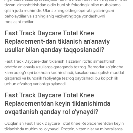
tizzani almashtirishdan oldin buni shifokoringiz bilan muhokama
qilish juda muhimdir. Ular sizning oldingi operatsiyalaringizni
baholaydilar va sizning aniq vaziyatingizga yondashuvni
moslashtiradilar.
Fast Track Daycare Total Knee
Replacement-dan tiklanish an'anaviy
usullar bilan qanday taqqoslanadi?
Fast Track Daycare-dan tiklanish Tizzalarni to'liq almashtirish
odatda an'anaviy usullarga qaraganda tezroq. Bemorlar ko'pincha
kamroq og'riqni boshdan kechirishadi, kasalxonada qolish muddati
qisqaradi va kundalik faoliyatga tezroq qaytishadi, bu ko'pchilik
uchun afzalroq variantga aylanadi.
Fast Track Daycare Total Knee
Replacementdan keyin tiklanishimda
ovqatlanish qanday rol o'ynaydi?
Oziqlanish Fast Track Daycare Total Knee Replacementdan keyin
tiklanishda muhim rol o'ynaydi. Protein, vitaminlar va minerallarga