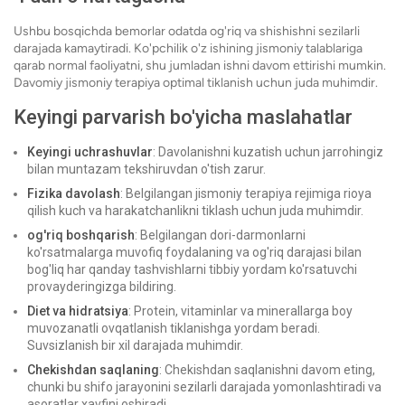
Ushbu bosqichda bemorlar odatda og'riq va shishishni sezilarli
darajada kamaytiradi. Ko'pchilik o'z ishining jismoniy talablariga
qarab normal faoliyatni, shu jumladan ishni davom ettirishi mumkin.
Davomiy jismoniy terapiya optimal tiklanish uchun juda muhimdir.
Keyingi parvarish bo'yicha maslahatlar
Keyingi uchrashuvlar
: Davolanishni kuzatish uchun jarrohingiz
bilan muntazam tekshiruvdan o'tish zarur.
Fizika davolash
: Belgilangan jismoniy terapiya rejimiga rioya
qilish kuch va harakatchanlikni tiklash uchun juda muhimdir.
og'riq boshqarish
: Belgilangan dori-darmonlarni
ko'rsatmalarga muvofiq foydalaning va og'riq darajasi bilan
bog'liq har qanday tashvishlarni tibbiy yordam ko'rsatuvchi
provayderingizga bildiring.
Diet va hidratsiya
: Protein, vitaminlar va minerallarga boy
muvozanatli ovqatlanish tiklanishga yordam beradi.
Suvsizlanish bir xil darajada muhimdir.
Chekishdan saqlaning
: Chekishdan saqlanishni davom eting,
chunki bu shifo jarayonini sezilarli darajada yomonlashtiradi va
asoratlar xavfini oshiradi.