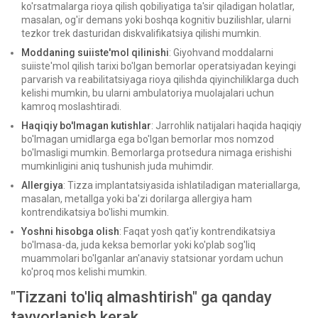
ko'rsatmalarga rioya qilish qobiliyatiga ta'sir qiladigan holatlar,
masalan, og'ir demans yoki boshqa kognitiv buzilishlar, ularni
tezkor trek dasturidan diskvalifikatsiya qilishi mumkin.
Moddaning suiiste'mol qilinishi
: Giyohvand moddalarni
suiiste'mol qilish tarixi bo'lgan bemorlar operatsiyadan keyingi
parvarish va reabilitatsiyaga rioya qilishda qiyinchiliklarga duch
kelishi mumkin, bu ularni ambulatoriya muolajalari uchun
kamroq moslashtiradi.
Haqiqiy bo'lmagan kutishlar
: Jarrohlik natijalari haqida haqiqiy
bo'lmagan umidlarga ega bo'lgan bemorlar mos nomzod
bo'lmasligi mumkin. Bemorlarga protsedura nimaga erishishi
mumkinligini aniq tushunish juda muhimdir.
Allergiya
: Tizza implantatsiyasida ishlatiladigan materiallarga,
masalan, metallga yoki ba'zi dorilarga allergiya ham
kontrendikatsiya bo'lishi mumkin.
Yoshni hisobga olish
: Faqat yosh qat'iy kontrendikatsiya
bo'lmasa-da, juda keksa bemorlar yoki ko'plab sog'liq
muammolari bo'lganlar an'anaviy statsionar yordam uchun
ko'proq mos kelishi mumkin.
"Tizzani to'liq almashtirish" ga qanday
tayyorlanish kerak