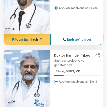
Apollon kasalxonalari Laknau
Kitobni tayinlash
Endi qo'ng'iroq
Doktor Narinder Tikoo
Gastroenterologiya va
gepatologiya
35+ yil, MBBS, MD
Apollon kasalxonalari, Dehli