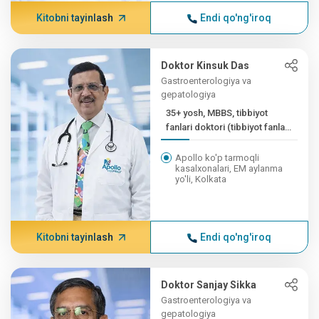
Kitobni tayinlash
Endi qo'ng'iroq
Doktor Kinsuk Das
Gastroenterologiya va
gepatologiya
35+ yosh, MBBS, tibbiyot
fanlari doktori (tibbiyot fanlari
doktori),...
Apollo ko'p tarmoqli
kasalxonalari, EM aylanma
yo'li, Kolkata
Kitobni tayinlash
Endi qo'ng'iroq
Doktor Sanjay Sikka
Gastroenterologiya va
gepatologiya