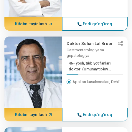
Kitobni tayinlash
Endi qo'ng'iroq
Doktor Sohan Lal Broor
Gastroenterologiya va
gepatologiya
46+ yosh, tibbiyot fanlari
doktori (Umumiy tibbiy...
Apollon kasalxonalari, Dehli
Kitobni tayinlash
Endi qo'ng'iroq