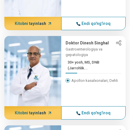
Kitobni tayinlash
Endi qo'ng'iroq
Doktor Dinesh Singhal
Gastroenterologiya va
gepatologiya
30+ yosh, MS, DNB
(Jarrohlik...
Apollon kasalxonalari, Dehli
Kitobni tayinlash
Endi qo'ng'iroq