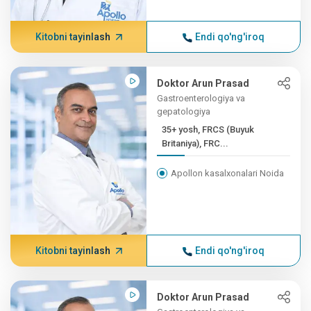
Kitobni tayinlash
Endi qo'ng'iroq
Doktor Arun Prasad
Gastroenterologiya va
gepatologiya
35+ yosh, FRCS (Buyuk
Britaniya), FRC...
Apollon kasalxonalari Noida
Kitobni tayinlash
Endi qo'ng'iroq
Doktor Arun Prasad