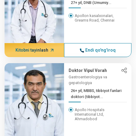
27+ yil, DNB (Umumiy...
Apollon kasalxonalari,
Greams Road, Chennai
Kitobni tayinlash
Endi qo'ng'iroq
Doktor Vipul Vorah
Gastroenterologiya va
gepatologiya
26+ yil, MBBS, tibbiyot fanlari
doktori (tibbiyot...
Apollo Hospitals
International Ltd,
Ahmadobod