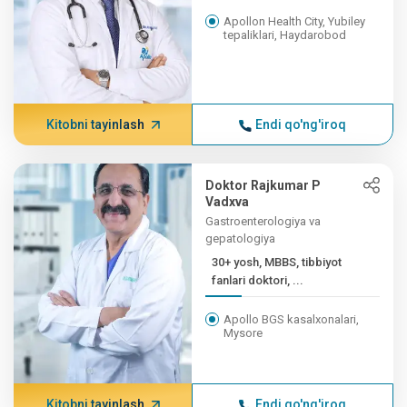
Apollon Health City, Yubiley
tepaliklari, Haydarobod
Kitobni tayinlash
Endi qo'ng'iroq
Doktor Rajkumar P
Vadxva
Gastroenterologiya va
gepatologiya
30+ yosh, MBBS, tibbiyot
fanlari doktori, ...
Apollo BGS kasalxonalari,
Mysore
Kitobni tayinlash
Endi qo'ng'iroq