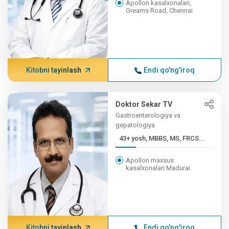
Apollon kasalxonalari,
Greams Road, Chennai
Kitobni tayinlash
Endi qo'ng'iroq
Doktor Sekar TV
Gastroenterologiya va
gepatologiya
43+ yosh, MBBS, MS, FRCS...
Apollon maxsus
kasalxonalari Madurai
Kitobni tayinlash
Endi qo'ng'iroq