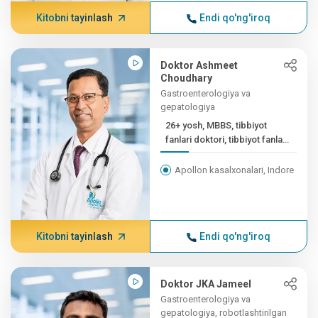
Kitobni tayinlash
Endi qo'ng'iroq
Doktor Ashmeet
Choudhary
Gastroenterologiya va
gepatologiya
26+ yosh, MBBS, tibbiyot
fanlari doktori, tibbiyot fanlari
doktori (...
Apollon kasalxonalari, Indore
Kitobni tayinlash
Endi qo'ng'iroq
Doktor JKA Jameel
Gastroenterologiya va
gepatologiya, robotlashtirilgan