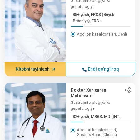
Gastroenterologiya va
gepatologiya
35+ yosh, FRCS (Buyuk
Britaniya), FRC...
Apollon kasalxonalari, Dehli
Kitobni tayinlash
Endi qo'ng'iroq
Doktor Xarixaran
Mutusvami
Gastroenterologiya va
gepatologiya
32+ yosh, MBBS; MD (INT...
Apollon kasalxonalari,
Greams Road, Chennai