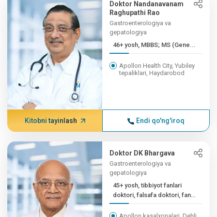
Doktor Nandanavanam
Raghupathi Rao
Gastroenterologiya va
gepatologiya
46+ yosh, MBBS; MS (Gene...
Apollon Health City, Yubiley
tepaliklari, Haydarobod
Kitobni tayinlash
Endi qo'ng'iroq
Doktor DK Bhargava
Gastroenterologiya va
gepatologiya
45+ yosh, tibbiyot fanlari
doktori, falsafa doktori, fan
doktori,...
Apollon kasalxonalari, Dehli