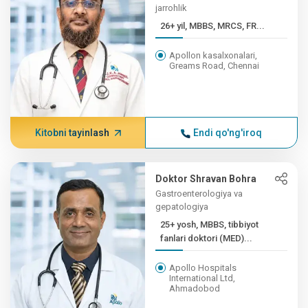
jarrohlik
26+ yil, MBBS, MRCS, FR...
Apollon kasalxonalari,
Greams Road, Chennai
Kitobni tayinlash
Endi qo'ng'iroq
Doktor Shravan Bohra
Gastroenterologiya va
gepatologiya
25+ yosh, MBBS, tibbiyot
fanlari doktori (MED)...
Apollo Hospitals
International Ltd,
Ahmadobod