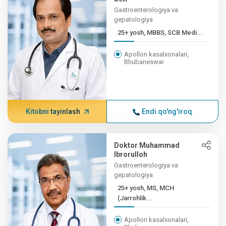
Gastroenterologiya va
gepatologiya
25+ yosh, MBBS, SCB Medi...
Apollon kasalxonalari,
Bhubaneswar
Kitobni tayinlash
Endi qo'ng'iroq
Doktor Muhammad
Ibrorulloh
Gastroenterologiya va
gepatologiya
25+ yosh, MS, MCH
(Jarrohlik...
Apollon kasalxonalari,