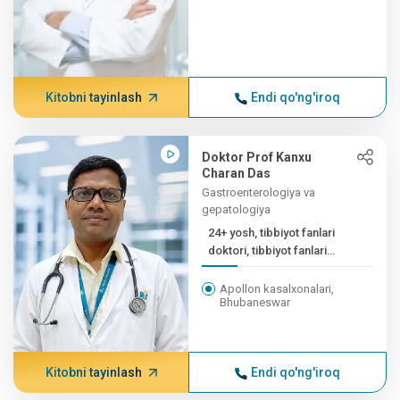
Kitobni tayinlash
Endi qo'ng'iroq
Doktor Prof Kanxu
Charan Das
Gastroenterologiya va
gepatologiya
24+ yosh, tibbiyot fanlari
doktori, tibbiyot fanlari
doktori (CMC VE...
Apollon kasalxonalari,
Bhubaneswar
Kitobni tayinlash
Endi qo'ng'iroq