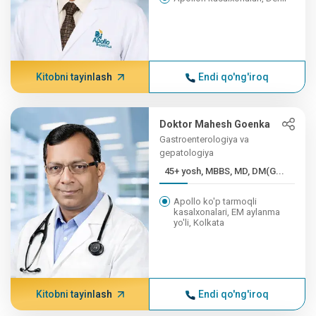
Kitobni tayinlash
Endi qo'ng'iroq
Doktor Mahesh Goenka
Gastroenterologiya va
gepatologiya
45+ yosh, MBBS, MD, DM(G...
Apollo ko'p tarmoqli
kasalxonalari, EM aylanma
yo'li, Kolkata
Kitobni tayinlash
Endi qo'ng'iroq