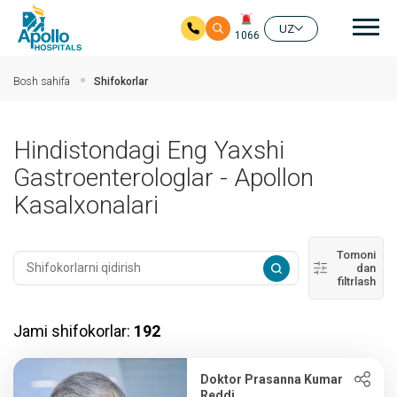
Aso
UZ
1066
Asosiy mundarijaga
Bosh sahifa
Shifokorlar
Hindistondagi Eng Yaxshi
Gastroenterologlar - Apollon
Kasalxonalari
Tomoni
dan
filtrlash
Jami shifokorlar:
192
Doktor Prasanna Kumar
Reddi