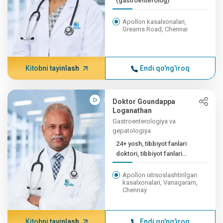
(gastroenterolog)
Apollon kasalxonalari,
Greams Road, Chennai
Kitobni tayinlash
Endi qo'ng'iroq
Doktor Goundappa
Loganathan
Gastroenterologiya va
gepatologiya
24+ yosh, tibbiyot fanlari
doktori, tibbiyot fanlari
doktori [GE], ...
Apollon ixtisoslashtirilgan
kasalxonalari, Vanagaram,
Chennay
Kitobni tayinlash
Endi qo'ng'iroq