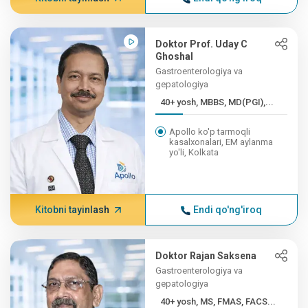
Doktor Prof. Uday C
Ghoshal
Gastroenterologiya va
gepatologiya
40+ yosh, MBBS, MD(PGI),...
Apollo ko'p tarmoqli
kasalxonalari, EM aylanma
yo'li, Kolkata
Kitobni tayinlash
Endi qo'ng'iroq
Doktor Rajan Saksena
Gastroenterologiya va
gepatologiya
40+ yosh, MS, FMAS, FACS...