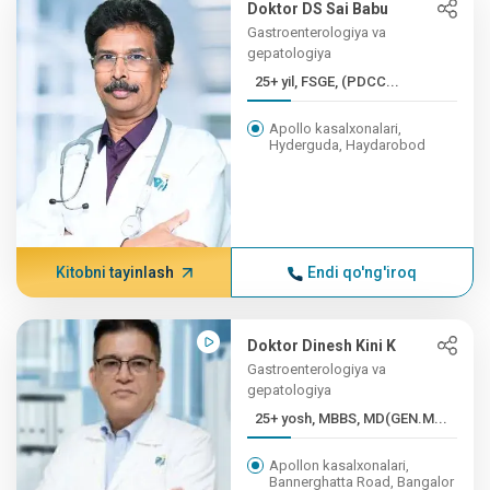
Doktor DS Sai Babu
Gastroenterologiya va
gepatologiya
25+ yil, FSGE, (PDCC...
Apollo kasalxonalari,
Hyderguda, Haydarobod
Kitobni tayinlash
Endi qo'ng'iroq
Doktor Dinesh Kini K
Gastroenterologiya va
gepatologiya
25+ yosh, MBBS, MD(GEN.M...
Apollon kasalxonalari,
Bannerghatta Road, Bangalor