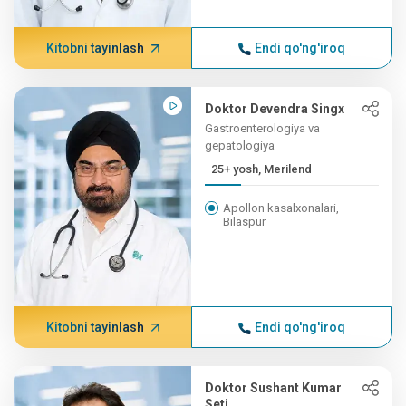
Kitobni tayinlash
Endi qo'ng'iroq
Doktor Devendra Singx
Gastroenterologiya va
gepatologiya
25+ yosh, Merilend
Apollon kasalxonalari,
Bilaspur
Kitobni tayinlash
Endi qo'ng'iroq
Doktor Sushant Kumar
Seti