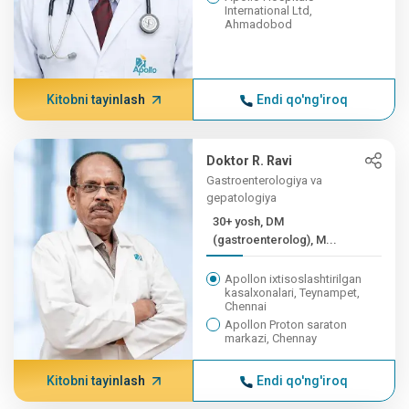
International Ltd,
Ahmadobod
Kitobni tayinlash
Endi qo'ng'iroq
Doktor R. Ravi
Gastroenterologiya va
gepatologiya
30+ yosh, DM
(gastroenterolog), M...
Apollon ixtisoslashtirilgan
kasalxonalari, Teynampet,
Chennai
Apollon Proton saraton
markazi, Chennay
Kitobni tayinlash
Endi qo'ng'iroq