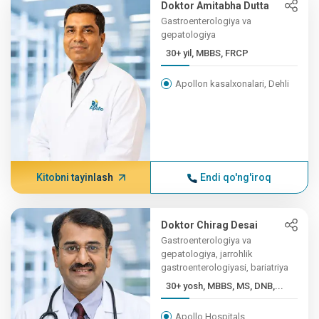
Doktor Amitabha Dutta
Gastroenterologiya va
gepatologiya
30+ yil, MBBS, FRCP
Apollon kasalxonalari, Dehli
Kitobni tayinlash
Endi qo'ng'iroq
Doktor Chirag Desai
Gastroenterologiya va
gepatologiya, jarrohlik
gastroenterologiyasi, bariatriya
30+ yosh, MBBS, MS, DNB,...
Apollo Hospitals