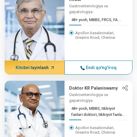
Gastroenterologiya va
gepatologiya
48+ yosh, MBBS, FRCS, FA...
Apollon kasalxonalari,
Greams Road, Chennai
Kitobni tayinlash
Endi qo'ng'iroq
Doktor KR Palaniswamy
Gastroenterologiya va
gepatologiya
48+ yosh, MBBS, tibbiyot
fanlari doktori, tibbiyot fanlari
doktori (...
Apollon kasalxonalari,
Greams Road, Chennai