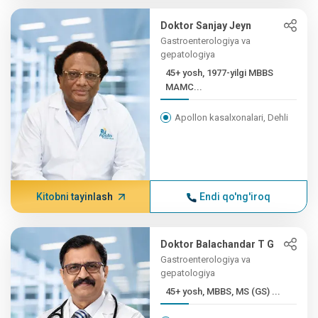
Doktor Sanjay Jeyn
Gastroenterologiya va
gepatologiya
45+ yosh, 1977-yilgi MBBS
MAMC...
Apollon kasalxonalari, Dehli
Kitobni tayinlash
Endi qo'ng'iroq
Doktor Balachandar T G
Gastroenterologiya va
gepatologiya
45+ yosh, MBBS, MS (GS) ...