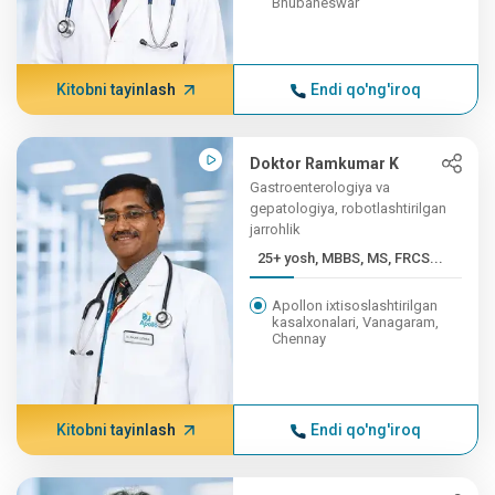
Bhubaneswar
Kitobni tayinlash
Endi qo'ng'iroq
Doktor Ramkumar K
Gastroenterologiya va
gepatologiya, robotlashtirilgan
jarrohlik
25+ yosh, MBBS, MS, FRCS...
Apollon ixtisoslashtirilgan
kasalxonalari, Vanagaram,
Chennay
Kitobni tayinlash
Endi qo'ng'iroq