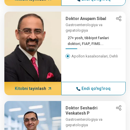
Doktor Anupam Sibal
Gastroenterologiya va
gepatologiya
27+ yosh, tibbiyot fanlari
doktori, FIAP, FIMS...
Apollon kasalxonalari, Dehli
Kitobni tayinlash
Endi qo'ng'iroq
Doktor Seshadri
Venkatesh P
Gastroenterologiya va
gepatologiya