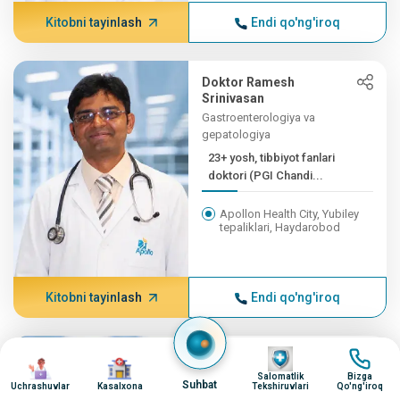
Kitobni tayinlash
Endi qo'ng'iroq
Doktor Ramesh
Srinivasan
Gastroenterologiya va
gepatologiya
23+ yosh, tibbiyot fanlari
doktori (PGI Chandi...
Apollon Health City, Yubiley
tepaliklari, Haydarobod
Kitobni tayinlash
Endi qo'ng'iroq
surat
surat
Doktor Raghu DK
surat
surat
Gastroenterologiya va
Salomatlik
Bizga
Suhbat
Uchrashuvlar
Kasalxona
Tekshiruvlari
Qo'ng'iroq
gepatologiya