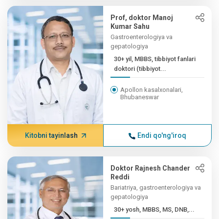
Prof, doktor Manoj
Kumar Sahu
Gastroenterologiya va
gepatologiya
30+ yil, MBBS, tibbiyot fanlari
doktori (tibbiyot...
Apollon kasalxonalari,
Bhubaneswar
Kitobni tayinlash
Endi qo'ng'iroq
Doktor Rajnesh Chander
Reddi
Bariatriya, gastroenterologiya va
gepatologiya
30+ yosh, MBBS, MS, DNB,...