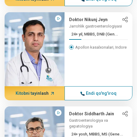
Doktor Nikunj Jeyn
Jarrohlik gastroenterologiyasi
24+ yil, MBBS, DNB (Gen...
Apollon kasalxonalari, Indore
Kitobni tayinlash
Endi qo'ng'iroq
Doktor Siddharth Jain
Gastroenterologiya va
gepatologiya
24+ yosh, MBBS, MS (Gene...