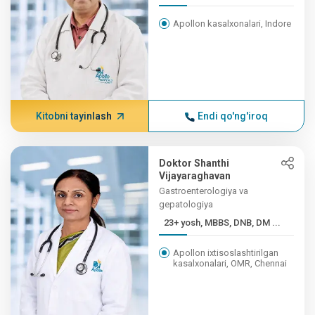
Apollon kasalxonalari, Indore
Kitobni tayinlash
Endi qo'ng'iroq
Doktor Shanthi
Vijayaraghavan
Gastroenterologiya va
gepatologiya
23+ yosh, MBBS, DNB, DM ...
Apollon ixtisoslashtirilgan
kasalxonalari, OMR, Chennai