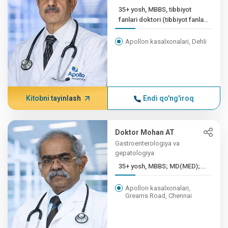
35+ yosh, MBBS, tibbiyot
fanlari doktori (tibbiyot fanlari
doktori),...
Apollon kasalxonalari, Dehli
Kitobni tayinlash
Endi qo'ng'iroq
Doktor Mohan AT
Gastroenterologiya va
gepatologiya
35+ yosh, MBBS; MD(MED);...
Apollon kasalxonalari,
Greams Road, Chennai