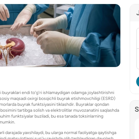
 buyraklari endi to'g'ri ishlamaydigan odamga joylashtirishni
asosiy maqsadi oxirgi bosqichli buyrak etishmovchiligi (ESRD)
emorlarda buyrak funktsiyasini tiklashdir. Buyraklar qondan
S
n bosimini tartibga solish va elektrolitlar muvozanatini saqlashda
muhim funktsiyalar buziladi, bu esa tanada toksinlarning
i mumkin.
rli darajada yaxshilaydi, bu ularga normal faoliyatga qaytishga
indi mahsulotlarni sun'iy ravishda olib tashlaydigan davolash.