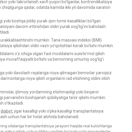
uzkor yoki takrorlanish xavfi yuqori bo'lganlar, kontrendikatsiya
b chiqilgunga qadar, odatda kamida ikki yil davomida saraton
gi yoki boshqa jiddiy yurak-qon tomir kasalliklari bo'lgan
iyani davom ettirishdan oldin yurak sog'lig'ini baholash
iladi.
 murakkablashtirishi mumkin. Tana massasi indeksi (BMI)
siya qilishdan oldin vazn yo'qotishlari kerak bo'lishi mumkin.
larni o'z ichiga olgan faol moddalarni suiiste'mol qilish
iya muvaffaqiyatli bo'lishi va bemorning umumiy sog'lig'i
rga yoki davolash rejalariga rioya qilmagan bemorlar yaroqsiz
armonlarga rioya qilish organlarni rad etishning oldini olish
mmolar, ijtimoiy yordamning etishmasligi yoki beqaror
parvarishni boshqarish qobiliyatiga ta'sir qilishi mumkin.
 o'tkaziladi.
r
diabet
, jigar kasalligi yoki o'pka kasalligi transplantatsiya
lash uchun har bir holat alohida baholanadi.
g oilalariga transplantatsiya jarayoni haqida real kutishlariga
lar qabul qilish uchun tibbiy yordam ko'rsatuvchi provayderlar