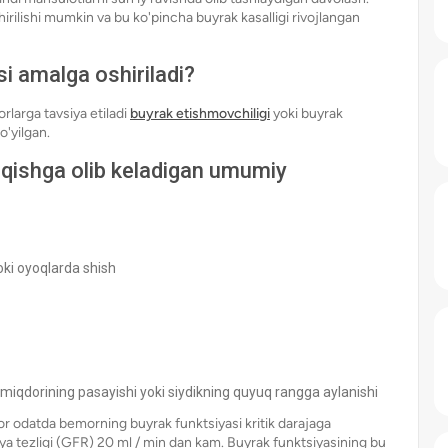
irilishi mumkin va bu ko'pincha buyrak kasalligi rivojlangan
i amalga oshiriladi?
rlarga tavsiya etiladi
buyrak etishmovchiligi
yoki buyrak
o'yilgan.
hiqishga olib keladigan umumiy
yoki oyoqlarda shish
k miqdorining pasayishi yoki siydikning quyuq rangga aylanishi
ror odatda bemorning buyrak funktsiyasi kritik darajaga
iya tezligi (GFR) 20 ml / min dan kam. Buyrak funktsiyasining bu