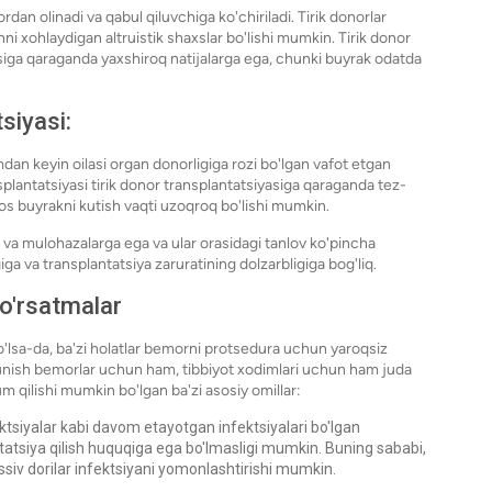
an olinadi va qabul qiluvchiga ko'chiriladi. Tirik donorlar
ni xohlaydigan altruistik shaxslar bo'lishi mumkin. Tirik donor
asiga qaraganda yaxshiroq natijalarga ega, chunki buyrak odatda
siyasi:
mdan keyin oilasi organ donorligiga rozi bo'lgan vafot etgan
splantatsiyasi tirik donor transplantatsiyasiga qaraganda tez-
s buyrakni kutish vaqti uzoqroq bo'lishi mumkin.
ga va mulohazalarga ega va ular orasidagi tanlov ko'pincha
ga va transplantatsiya zaruratining dolzarbligiga bog'liq.
ko'rsatmalar
o'lsa-da, ba'zi holatlar bemorni protsedura uchun yaroqsiz
hunish bemorlar uchun ham, tibbiyot xodimlari uchun ham juda
m qilishi mumkin bo'lgan ba'zi asosiy omillar:
ektsiyalar kabi davom etayotgan infektsiyalari bo'lgan
tatsiya qilish huquqiga ega bo'lmasligi mumkin. Buning sababi,
siv dorilar infektsiyani yomonlashtirishi mumkin.