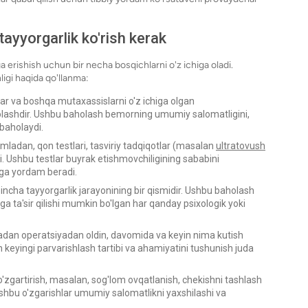
ayyorgarlik ko'rish kerak
a erishish uchun bir necha bosqichlarni o'z ichiga oladi.
igi haqida qo'llanma:
lar va boshqa mutaxassislarni o'z ichiga olgan
olashdir. Ushbu baholash bemorning umumiy salomatligini,
 baholaydi.
umladan, qon testlari, tasviriy tadqiqotlar (masalan
ultratovush
si. Ushbu testlar buyrak etishmovchiligining sababini
hga yordam beradi.
incha tayyorgarlik jarayonining bir qismidir. Ushbu baholash
ga ta'sir qilishi mumkin bo'lgan har qanday psixologik yoki
adan operatsiyadan oldin, davomida va keyin nima kutish
 keyingi parvarishlash tartibi va ahamiyatini tushunish juda
zgartirish, masalan, sog'lom ovqatlanish, chekishni tashlash
 Ushbu o'zgarishlar umumiy salomatlikni yaxshilashi va