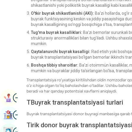
shikastlanishi yoki polikistik buyrak kasalligi kabi kasall
O'tkir buyrak shikastlanishi (AKI):
Ba'zi hollarda, og'ir 
buyrak funktsiyasining keskin va jiddiy pasayishiga duc
buyrak kasalligining so'nggi bosqichiga o'tsa, transpl
Tug'ma buyrak kasalliklari:
Ba'zi bemorlar surunkali b
strukturaviy anormalliklari bilan tug'iladi. Ushbu shaxsla
mumkin.
Qaytalanuvchi buyrak kasalligi:
Rad etish yoki boshqa 
buyrak transplantatsiyasi bo'lgan bemorlar ikkinchi tra
Boshqa tibbiy sharoitlar:
Ba'zi otoimmün kasalliklar,
mumkin va buyraklar jiddiy ta'sirlangan bo'lsa, transpla
Transplantatsiya ro'yxatiga kiritilishdan oldin nomzodlar qon
o'z ichiga olgan to'liq baholashdan o'tadilar. Ushbu baho
beradi va har qanday potentsial xavflarni aniqlaydi.
surat
Kitobni Tayinlash
T
Buyrak transplantatsiyasi turlari
surat
Buyrak transplantatsiyasi donor buyragi manbasiga qarab ta
Kasalxonani Toping
Tirik donor buyrak transplantatsiyasi
surat
Sog'liqni Saqlash Tekshiruvi Kitobi