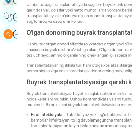
Ushbu turdagi transplantatsiyada sog'lom buyrak tirik donord
qarindoshlar, do'stlar yoki hatto muhtojlarga yordam berish
surat
transplantatsiyasi ko'pincha o'lgan donor transplantatsiy
Mutaxassis Fikrini Oling
sog'lomroq va uzoq umr ko'radi.
O'lgan donorning buyrak transplantat
surat
Qidirish
Ushbu tur organ donori sifatida ro'yxatdan o'tgan yoki o'li
shaxsdan buyrak olishni o'z ichiga oladi. O'lgan donor tran
tez uchraydi, ammo organlarning cheklanganligi sababli mo
Transplantatsiyaning ikkala turi ham o'ziga xos afzalliklar
bemorning o'ziga xos sharoitlariga, donorlarning mavjudligi
Buyrak transplantatsiyasiga qarshi 
Buyrak transplantatsiyasi hayotni saqlab qolishi mumkin b
holga keltirishi mumkin. Ushbu kontrendikatsiyalarni tus
muhimdir. Biror kishini buyrak transplantatsiyasidan mahru
Faol infektsiyalar:
Tuberkulyoz yoki og'ir bakterial inf
bemorlar infektsiyani to'liq davolamaguncha transplan
transplantatsiyadan keyin ishlatiladigan immunosupres