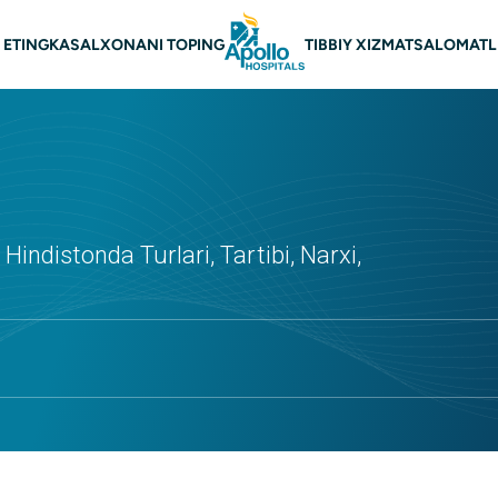
vigatsiya
 ETING
KASALXONANI TOPING
TIBBIY XIZMAT
SALOMATL
Hindistonda Turlari, Tartibi, Narxi,