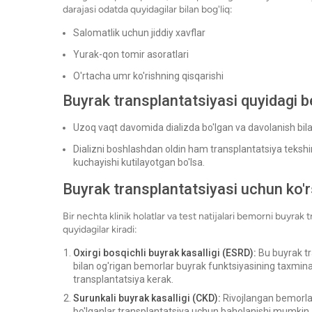
darajasi odatda quyidagilar bilan bog'liq:
Salomatlik uchun jiddiy xavflar
Yurak-qon tomir asoratlari
O'rtacha umr ko'rishning qisqarishi
Buyrak transplantatsiyasi quyidagi b
Uzoq vaqt davomida dializda bo'lgan va davolanish bil
Dializni boshlashdan oldin ham transplantatsiya tekshi
kuchayishi kutilayotgan bo'lsa.
Buyrak transplantatsiyasi uchun ko'
Bir nechta klinik holatlar va test natijalari bemorni buyra
quyidagilar kiradi:
Oxirgi bosqichli buyrak kasalligi (ESRD):
Bu buyrak tr
bilan og'rigan bemorlar buyrak funktsiyasining taxmina
transplantatsiya kerak.
Surunkali buyrak kasalligi (CKD):
Rivojlangan bemorl
bo'lganlar transplantatsiya uchun baholanishi mumkin. 