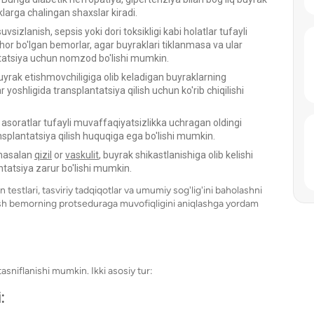
iklarga chalingan shaxslar kiradi.
suvsizlanish, sepsis yoki dori toksikligi kabi holatlar tufayli
hor bo'lgan bemorlar, agar buyraklari tiklanmasa va ular
antatsiya uchun nomzod bo'lishi mumkin.
uyrak etishmovchiligiga olib keladigan buyraklarning
r yoshligida transplantatsiya qilish uchun ko'rib chiqilishi
asoratlar tufayli muvaffaqiyatsizlikka uchragan oldingi
nsplantatsiya qilish huquqiga ega bo'lishi mumkin.
 masalan
qizil
or
vaskulit
, buyrak shikastlanishiga olib kelishi
ntatsiya zarur bo'lishi mumkin.
 testlari, tasviriy tadqiqotlar va umumiy sog'lig'ini baholashni
lash bemorning protseduraga muvofiqligini aniqlashga yordam
sniflanishi mumkin. Ikki asosiy tur:
: