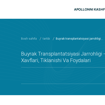
Asosiy mundarijaga
Asosiy na
APOLLONNI KASHF
Bosh sahifa
tartibi
Buyrak transplantatsiyasi jarrohligi...
Buyrak Transplantatsiyasi Jarrohligi - 
Xavflari, Tiklanishi Va Foydalari