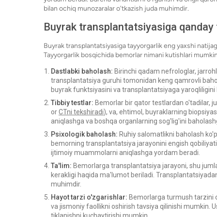
bilan ochiq munozaralar o'tkazish juda muhimdir.
Buyrak transplantatsiyasiga qanday t
Buyrak transplantatsiyasiga tayyorgarlik eng yaxshi natijag
Tayyorgarlik bosqichida bemorlar nimani kutishlari mumkinl
Dastlabki baholash:
Birinchi qadam nefrologlar, jarroh
transplantatsiya guruhi tomonidan keng qamrovli bah
buyrak funktsiyasini va transplantatsiyaga yaroqliligini
Tibbiy testlar:
Bemorlar bir qator testlardan o'tadilar, j
or
CTni tekshiradi
), va, ehtimol, buyraklarning biopsiya
aniqlashga va boshqa organlarning sog'lig'ini baholas
Psixologik baholash:
Ruhiy salomatlikni baholash ko'p
bemorning transplantatsiya jarayonini engish qobiliyati
ijtimoiy muammolarni aniqlashga yordam beradi.
Ta'lim:
Bemorlarga transplantatsiya jarayoni, shu juml
kerakligi haqida ma'lumot beriladi. Transplantatsiyadan
muhimdir.
Hayot tarzi o'zgarishlar:
Bemorlarga turmush tarzini o'
va jismoniy faollikni oshirish tavsiya qilinishi mumkin.
tiklanishni kuchaytirishi mumkin.