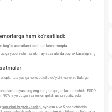
emorlarga ham ko'rsatiladi:
an bog'liq asoratlarni boshdan kechirmoqda
ruviga yuborilishi mumkin, ayniqsa ularda buyrak kasalligining
rsatmalar
k transplantatsiyasiga nomzod qilib qo'yishi mumkin. Bularga
ansplantatsiyasining eng keng tarqalgan ko'rsatkichidir. ESRD
n 90% ni yo'qotgan va omon qolish uchun dializ yoki
ar
surunkali buyrak kasalligi
, ayniqsa 4 va 5 bosqichlarida
Bunga diabetik nefropatiya, gipertenziya bilan bog'liq buyrak