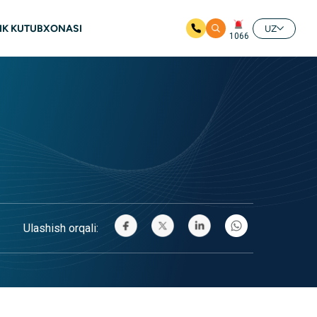
IK KUTUBXONASI
UZ
1066
Ulashish orqali: