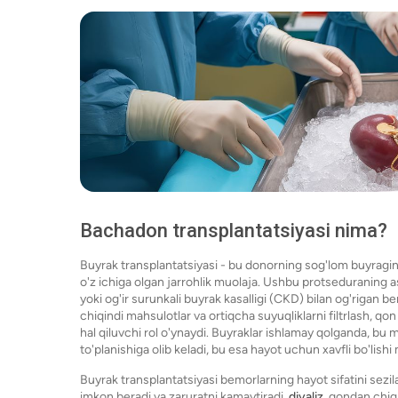
Bachadon transplantatsiyasi nima?
Buyrak transplantatsiyasi - bu donorning sog'lom buyragini
o'z ichiga olgan jarrohlik muolaja. Ushbu protseduraning 
yoki og'ir surunkali buyrak kasalligi (CKD) bilan og'rigan b
chiqindi mahsulotlar va ortiqcha suyuqliklarni filtrlash, qo
hal qiluvchi rol o'ynaydi. Buyraklar ishlamay qolganda, bu 
to'planishiga olib keladi, bu esa hayot uchun xavfli bo'lish
Buyrak transplantatsiyasi bemorlarning hayot sifatini sezila
imkon beradi va zaruratni kamaytiradi.
diyaliz
, qondan chiq