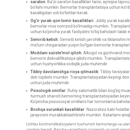
saraton:
Ba'zi saraton kasalliklari tarixi, ayniqsa tajov
bo'lishi mumkin. Bemorlar transplantatsiya uchun ko'ri
kasalligidan xoli bo'lishlari kerak.
Og'ir yurak-qon tomir kasalliklari:
Jiddiy yurak kasalli
bemorlar mos nomzod bo'lmasligi mumkin. Transplantats
uchun ko'pincha yurak faoliyatini to'liq baholash talab et
Semirib ketish:
Semirib ketish jarrohlik va tiklanishni
ma'lum chegaradan yuqori bo'lgan bemorlar transplantat
Moddani suiiste'mol qilish:
Alkogol va giyohvand modda
bemorni diskvalifikatsiya qilishi mumkin. Transplantats
uchun hushyorlikka sodiqlik juda muhimdir.
Tibbiy davolanishga rioya qilmaslik:
Tibbiy tavsiyala
deb topilishi mumkin. Transplantatsiyadan keyingi dori-d
uchun juda muhimdir.
Psixologik omillar:
Ruhiy salomatlik bilan bog'liq mua
turmush sharoiti bemorning transplantatsiyadan keyingi 
Ko'pincha psixososyal omillarni har tomonlama baholash
Boshqa surunkali kasalliklar:
Nazoratsiz kabi holatla
jarayonini murakkablashtirishi mumkin. Xatarlarni aniq
Ushbu kontrendikatsiyalarni tushunish bemorlarga va ularnin
yordam beradi. Barcha variantlarni o'rganish va ongli qaror