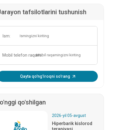
Jarayon tafsilotlarini tushunish
Ism:
Mobil telefon raqami:
Bir martalik parolni kiriting:
Qayta qo'ng'iroqni so'rang
o'nggi qo'shilgan
2026-yil 05-avgust
Hiperbarik kislorod
terapiyasi