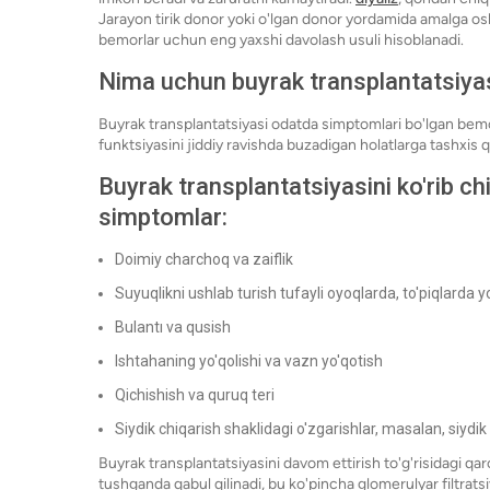
Jarayon tirik donor yoki o'lgan donor yordamida amalga osh
bemorlar uchun eng yaxshi davolash usuli hisoblanadi.
Nima uchun buyrak transplantatsiyas
Buyrak transplantatsiyasi odatda simptomlari bo'lgan bemo
funktsiyasini jiddiy ravishda buzadigan holatlarga tashxis q
Buyrak transplantatsiyasini ko'rib c
simptomlar:
Doimiy charchoq va zaiflik
Suyuqlikni ushlab turish tufayli oyoqlarda, to'piqlarda 
Bulantı va qusish
Ishtahaning yo'qolishi va vazn yo'qotish
Qichishish va quruq teri
Siydik chiqarish shaklidagi o'zgarishlar, masalan, siydi
Buyrak transplantatsiyasini davom ettirish to'g'risidagi qa
tushganda qabul qilinadi, bu ko'pincha glomerulyar filtrats