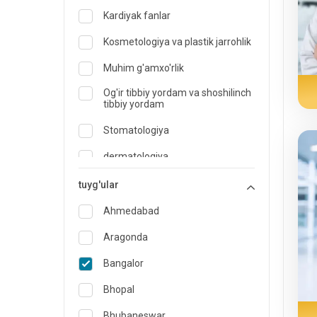
Kardiyak fanlar
Kosmetologiya va plastik jarrohlik
Muhim g'amxo'rlik
Og'ir tibbiy yordam va shoshilinch
tibbiy yordam
Stomatologiya
dermatologiya
Diyetolog va ovqatlanish
tuyg'ular
mutaxassisi
Ahmedabad
Shoshilinch tibbiy yordam
Aragonda
Endokrinologiya va diabetni
davolash
Bangalor
LOR
Bhopal
Oilaviy tibbiyot mutaxassisi
Bhubaneswar