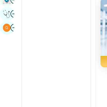
Sind
surat
Mutaxassis Fikrini Oling
Ispaniya
Swahili
surat
Qidirish
Tamil
Telugu
tulu
Urdu