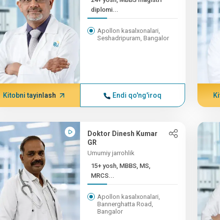
diplomi...
Apollon kasalxonalari,
Seshadripuram, Bangalor
Kitobni tayinlash
Endi qo'ng'iroq
Ki
Doktor Dinesh Kumar
GR
Umumiy jarrohlik
15+ yosh, MBBS, MS,
MRCS...
Apollon kasalxonalari,
Bannerghatta Road,
Bangalor