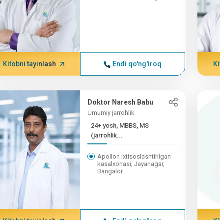
Kitobni tayinlash
Endi qo'ng'iroq
Ki
Doktor Naresh Babu
Umumiy jarrohlik
24+ yosh, MBBS, MS
(jarrohlik...
Apollon ixtisoslashtirilgan
kasalxonasi, Jayanagar,
Bangalor