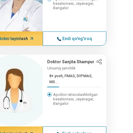
kasalxonasi, Jayanagar,
Bangalor
tobni tayinlash
Endi qo'ng'iroq
Doktor Sanjita Shampur
Umumiy jarrohlik
8+ yosh, FMAS, DIPMAS,
MS...
Apollon ixtisoslashtirilgan
kasalxonasi, Jayanagar,
Bangalor