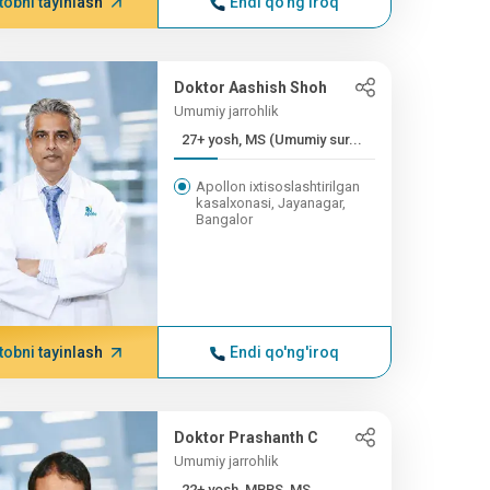
tobni tayinlash
Endi qo'ng'iroq
Doktor Aashish Shoh
Umumiy jarrohlik
27+ yosh, MS (Umumiy sur...
Apollon ixtisoslashtirilgan
kasalxonasi, Jayanagar,
Bangalor
tobni tayinlash
Endi qo'ng'iroq
Doktor Prashanth C
Umumiy jarrohlik
22+ yosh, MBBS, MS