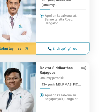
(Umumiy...
Apollon kasalxonalari,
Bannerghatta Road,
Bangalor
tobni tayinlash
Endi qo'ng'iroq
Doktor Siddharthan
Rajagopal
Umumiy jarrohlik
13+ yosh, MS, F.MAS, FIC...
Apollon kasalxonalari
Sarjapur yo'li, Bangalor