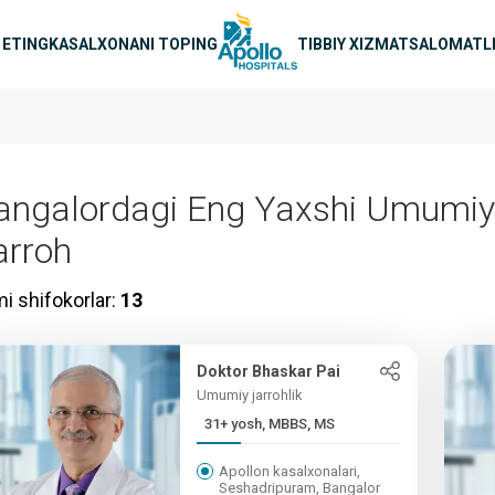
avigatsiya
 ETING
KASALXONANI TOPING
TIBBIY XIZMAT
SALOMATLI
angalordagi Eng Yaxshi Umumiy
arroh
i shifokorlar:
13
Doktor Bhaskar Pai
Umumiy jarrohlik
31+ yosh, MBBS, MS
Apollon kasalxonalari,
Seshadripuram, Bangalor