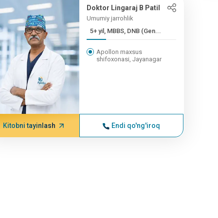
Doktor Lingaraj B Patil
Umumiy jarrohlik
5+ yil, MBBS, DNB (Gen...
Apollon maxsus
shifoxonasi, Jayanagar
Kitobni tayinlash
Endi qo'ng'iroq