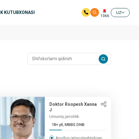
K KUTUBXONASI
UZ
1066
Doktor Roopesh Xanna
J
Umumiy jarrohlik
18+ yil, MBBS DNB
Apollon ixtisoslashtirilgan