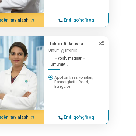
tobni tayinlash
Endi qo'ng'iroq
Doktor A. Anusha
Umumiy jarrohlik
11+ yosh, magistr –
Umumiy...
Apollon kasalxonalari,
Bannerghatta Road,
Bangalor
tobni tayinlash
Endi qo'ng'iroq