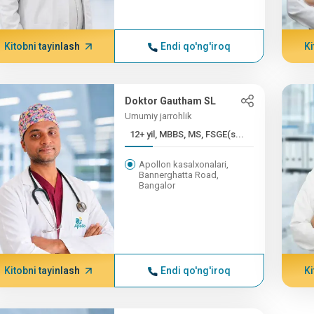
Kitobni tayinlash
Endi qo'ng'iroq
Ki
Doktor Gautham SL
Umumiy jarrohlik
12+ yil, MBBS, MS, FSGE(s...
Apollon kasalxonalari,
Bannerghatta Road,
Bangalor
Kitobni tayinlash
Endi qo'ng'iroq
Ki