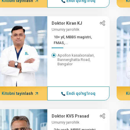
Kitobni tayinlash
Endi qo'ng'iroq
Ki
Doktor Kiran KJ
Umumiy jarrohlik
10+ yil, MBBS magistri,
FMAS,...
Apollon kasalxonalari,
Bannerghatta Road,
Bangalor
Kitobni tayinlash
Endi qo'ng'iroq
Ki
Doktor KVS Prasad
Umumiy jarrohlik
24+ yosh, MBBS magistri