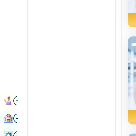
Pulmonologiya
Kannada
Radiologiya va tasvirlash
Kashmiriy
Buyrak haqidagi fanlar
Konkani
Revmatologiya va immunologiya
Malayalam
Robotik jarrohlik
manipuri
Transplantlar
Marathi
urologiya
Nepal / Nepal
Qon tomir jarrohligi
Odia / Oriya
surat
Fors
Kitobni Tayinlash
Punjabi
surat
Kasalxonani Toping
Rajasthani
Rossiya
surat
Sog'liqni Saqlash Tekshiruvi Kitobi