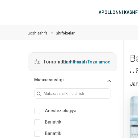
Asosiy mundarijaga
Asosiy n
APOLLONNI KASHF
Bosh sahifa
Shifokorlar
B
Tomonidan filtrlash
Hammasini Tozalamoq
J
Mutaxassisligi
Jam
Anesteziologiya
Bariatrik
Bariatrik