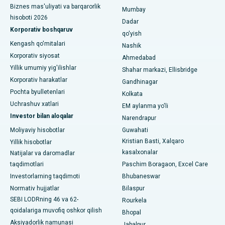
Biznes mas'uliyati va barqarorlik
Seshadripuramdagi eng yaxshi kasalxona, Bangalor
Mumbay
hisoboti 2026
Dadar
Waltair Main Road, Visakhapatnamdagi eng yaxshi shifoxona
Korporativ boshqaruv
qo'yish
Kengash qo'mitalari
Nashik
Subhash Nagar yo'lidagi eng yaxshi kasalxona, Karimnagar
Korporativ siyosat
Ahmedabad
Managari, Karaikudi shahridagi eng yaxshi shifoxona
Yillik umumiy yig'ilishlar
Shahar markazi, Ellisbridge
Korporativ harakatlar
Gandhinagar
Arepally, Warangaldagi eng yaxshi shifoxona
Pochta byulletenlari
Kolkata
Uchrashuv xatlari
EM aylanma yo'li
Arera koloniyasidagi eng yaxshi kasalxona, Bhopal
Investor bilan aloqalar
Narendrapur
Jayanagar, Bangalordagi eng yaxshi kasalxona
Moliyaviy hisobotlar
Guwahati
Kristian Basti, Xalqaro
Yillik hisobotlar
KK Nagar, Madurai shahridagi eng yaxshi shifoxona
kasalxonalar
Natijalar va daromadlar
taqdimotlari
Paschim Boragaon, Excel Care
Ramji Nagardagi eng yaxshi kasalxona, Nellore
Investorlarning taqdimoti
Bhubaneswar
19-sektordagi eng yaxshi shifoxona, Rourkela
Normativ hujjatlar
Bilaspur
SEBI LODRning 46 va 62-
Rourkela
Swargate, Pune shahridagi eng yaxshi shifoxona
qoidalariga muvofiq oshkor qilish
Bhopal
Aksiyadorlik namunasi
Jabalpur