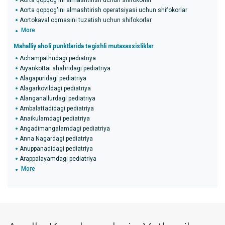
Aorta qopqog'ini almashtirish uchun shifokorlar
Aorta qopqog'ini almashtirish operatsiyasi uchun shifokorlar
Aortokaval oqmasini tuzatish uchun shifokorlar
More
Mahalliy aholi punktlarida tegishli mutaxassisliklar
Achampathudagi pediatriya
Aiyankottai shahridagi pediatriya
Alagapuridagi pediatriya
Alagarkovildagi pediatriya
Alanganallurdagi pediatriya
Ambalattadidagi pediatriya
Anaikulamdagi pediatriya
Angadimangalamdagi pediatriya
Anna Nagardagi pediatriya
Anuppanadidagi pediatriya
Arappalayamdagi pediatriya
More