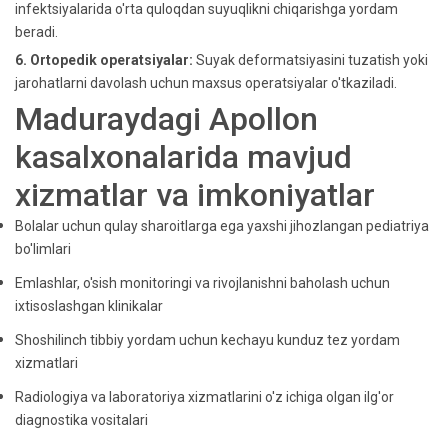
infektsiyalarida o'rta quloqdan suyuqlikni chiqarishga yordam
beradi.
6. Ortopedik operatsiyalar:
Suyak deformatsiyasini tuzatish yoki
jarohatlarni davolash uchun maxsus operatsiyalar o'tkaziladi.
Maduraydagi Apollon
kasalxonalarida mavjud
xizmatlar va imkoniyatlar
Bolalar uchun qulay sharoitlarga ega yaxshi jihozlangan pediatriya
bo'limlari
Emlashlar, o'sish monitoringi va rivojlanishni baholash uchun
ixtisoslashgan klinikalar
Shoshilinch tibbiy yordam uchun kechayu kunduz tez yordam
xizmatlari
Radiologiya va laboratoriya xizmatlarini o'z ichiga olgan ilg'or
diagnostika vositalari