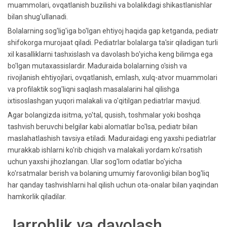
muammolari, ovqatlanish buzilishi va bolalikdagi shikastlanishlar
bilan shug'ullanadi.
Bolalarning sog'lig'iga bo'lgan ehtiyoj haqida gap ketganda, pediatr
shifokorga murojaat qiladi. Pediatrlar bolalarga ta'sir qiladigan turli
xil kasalliklarni tashxislash va davolash bo'yicha keng bilimga ega
bo'lgan mutaxassislardir. Maduraida bolalarning o'sish va
rivojlanish ehtiyojlari, ovqatlanish, emlash, xulq-atvor muammolari
va profilaktik sog'liqni saqlash masalalarini hal qilishga
ixtisoslashgan yuqori malakali va o'qitilgan pediatrlar mavjud.
Agar bolangizda isitma, yo'tal, qusish, toshmalar yoki boshqa
tashvish beruvchi belgilar kabi alomatlar bo'lsa, pediatr bilan
maslahatlashish tavsiya etiladi. Maduraidagi eng yaxshi pediatrlar
murakkab ishlarni ko'rib chiqish va malakali yordam ko'rsatish
uchun yaxshi jihozlangan. Ular sog'lom odatlar bo'yicha
ko'rsatmalar berish va bolaning umumiy farovonligi bilan bog'liq
har qanday tashvishlarni hal qilish uchun ota-onalar bilan yaqindan
hamkorlik qiladilar.
Jarrohlik va davolash