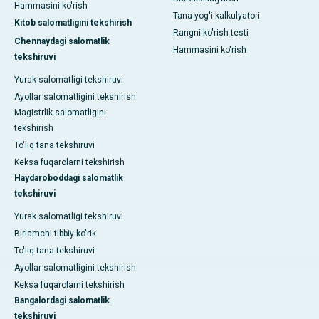
Hammasini ko'rish
Tana yog'i kalkulyatori
Kitob salomatligini tekshirish
Rangni ko'rish testi
Chennaydagi salomatlik
Hammasini ko'rish
tekshiruvi
Yurak salomatligi tekshiruvi
Ayollar salomatligini tekshirish
Magistrlik salomatligini
tekshirish
To'liq tana tekshiruvi
Keksa fuqarolarni tekshirish
Haydaroboddagi salomatlik
tekshiruvi
Yurak salomatligi tekshiruvi
Birlamchi tibbiy ko'rik
To'liq tana tekshiruvi
Ayollar salomatligini tekshirish
Keksa fuqarolarni tekshirish
Bangalordagi salomatlik
tekshiruvi