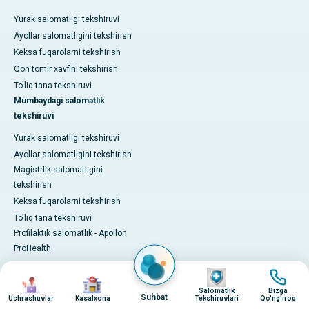
Yurak salomatligi tekshiruvi
Ayollar salomatligini tekshirish
Keksa fuqarolarni tekshirish
Qon tomir xavfini tekshirish
To'liq tana tekshiruvi
Mumbaydagi salomatlik
tekshiruvi
Yurak salomatligi tekshiruvi
Ayollar salomatligini tekshirish
Magistrlik salomatligini
tekshirish
Keksa fuqarolarni tekshirish
To'liq tana tekshiruvi
Profilaktik salomatlik - Apollon
ProHealth
Dasturlar / Paketlar
surat
surat
surat
surat
Pro Health Home
Salomatlik
Bizga
Suhbat
Bizning tajribamiz
Uchrashuvlar
Kasalxona
Tekshiruvlari
Qo'ng'iroq