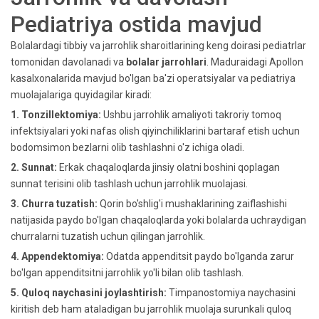
Pediatriya ostida mavjud
Bolalardagi tibbiy va jarrohlik sharoitlarining keng doirasi pediatrlar
tomonidan davolanadi va
bolalar jarrohlari
. Maduraidagi Apollon
kasalxonalarida mavjud bo'lgan ba'zi operatsiyalar va pediatriya
muolajalariga quyidagilar kiradi:
1. Tonzillektomiya:
Ushbu jarrohlik amaliyoti takroriy tomoq
infektsiyalari yoki nafas olish qiyinchiliklarini bartaraf etish uchun
bodomsimon bezlarni olib tashlashni o'z ichiga oladi.
2. Sunnat:
Erkak chaqaloqlarda jinsiy olatni boshini qoplagan
sunnat terisini olib tashlash uchun jarrohlik muolajasi.
3. Churra tuzatish:
Qorin bo'shlig'i mushaklarining zaiflashishi
natijasida paydo bo'lgan chaqaloqlarda yoki bolalarda uchraydigan
churralarni tuzatish uchun qilingan jarrohlik.
4. Appendektomiya:
Odatda appenditsit paydo bo'lganda zarur
bo'lgan appenditsitni jarrohlik yo'li bilan olib tashlash.
5. Quloq naychasini joylashtirish:
Timpanostomiya naychasini
kiritish deb ham ataladigan bu jarrohlik muolaja surunkali quloq