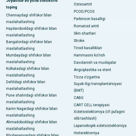
Joylashuv bo'yicha shifokorni
Osteoartrit
toping
PCOD/PCOS
Chennaydagi shifokor bilan
Parkinson kasalligi
maslahatlashing
Romatoid artrit
Haydaroboddagi shifokor bilan
Skin shartlari
maslahatlashing
Stroke
Bangalordagi shifokor bilan
Tiroid kasalliklari
maslahatlashing
Mumbaydagi shifokor bilan
Hammasini ko'rish
maslahatlashing
Davolanish va muolajalar
Kolkatadagi shifokor bilan
Angioplastika va stent
maslahatlashing
Tizza o'zgartira
Dehlidagi shifokor bilan
Suyak iligi transplantatsiyasi
maslahatlashing
(BMT)
Pune shahridagi shifokor bilan
CABG
maslahatlashing
CART CELL terapiyasi
Karim Nagardagi shifokor bilan
Xoletsistektomiya (o't pufagini
maslahatlashing
olib tashlash)
Ahmadoboddagi shifokor bilan
Laparoskopik xoletsistektomiya
maslahatlashing
Histerektomiya
Bhubanesvardagi shifokor bilan