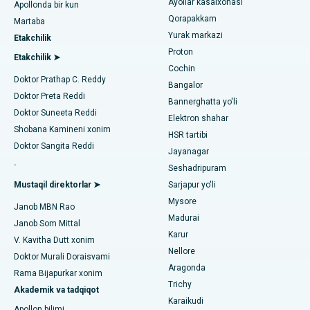
Ayollar kasalxonasi
Apollonda bir kun
Kotturpuram, Chennai shahridagi eng yaxshi shifoxona
Transkateter Aorta valfini almashtirish
Qorapakkam
Urologni toping
Martaba
Yurak markazi
Kovai yo'lidagi eng yaxshi kasalxona, Karur
Etakchilik
MitraClip vana ta'mirlash
Proton
Etakchilik ➤
Karapakkam, Chennaydagi eng yaxshi shifoxona
Cochin
Minimal invaziv yurak jarrohligi
Diabetologni toping
Doktor Prathap C. Reddy
Bangalor
Arilova, Vizagdagi eng yaxshi shifoxona
Doktor Preta Reddi
Kateterni yo'q qilish
Bannerghatta yo'li
Doktor Suneeta Reddi
Elektron shahar
Kanpur yo'lidagi eng yaxshi kasalxona, Laknau
Ginekologni toping
ACL rekonstruksiya jarrohligi
Shobana Kamineni xonim
HSR tartibi
Doktor Sangita Reddi
Noida shtatidagi 26-sektordagi eng yaxshi shifoxona
Jayanagar
Orqaga elkalarni almashtirish
.
Seshadripuram
Umumiy shifokorni toping
Gandhinagar, Ahmedabaddagi eng yaxshi shifoxona
Endometriya ablasyonu
Mustaqil direktorlar ➤
Sarjapur yo'li
Mysore
Aragonda, Andhra Pradeshdagi eng yaxshi shifoxona
Janob MBN Rao
Bachadon arteriyasi embolizatsiyasi
Madurai
Janob Som Mittal
Psixologni toping
Bannerghatta yo'lidagi eng yaxshi kasalxona, Bangalor
Karur
Tuxumdon sistektomiyasi
V. Kavitha Dutt xonim
Nellore
Doktor Murali Doraisvami
Bhubaneswardagi 15-bo'limdagi eng yaxshi kasalxona
Ko'krak bezi saratoni operatsiyasi
Aragonda
Rama Bijapurkar xonim
Umumiy jarrohni toping
Trichy
Bilaspurdagi Seepat yo'lidagi eng yaxshi kasalxona
Akademik va tadqiqot
Brakiterapiya
Karaikudi
Apollon bilimi