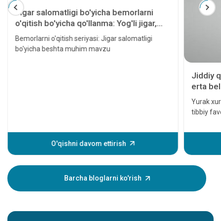
Jigar salomatligi bo'yicha bemorlarni
o'qitish bo'yicha qo'llanma: Yog'li jigar,
gepatit, sirroz, jigar transplantatsiyasi va
Bemorlarni o'qitish seriyasi: Jigar salomatligi
jigar saratoni
bo'yicha beshta muhim mavzu
Jiddiy q
erta bel
Yurak xuru
tibbiy fa
davolanm
hatto o'l
yurak hodi
O'qishni davom ettirish
xurujining
Ushbu alo
yaqiningi
Barcha bloglarni ko'rish
shuning u