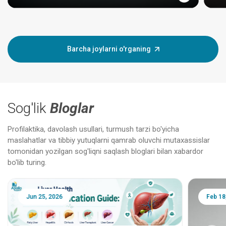
Barcha joylarni o'rganing
Sog'lik
Bloglar
Profilaktika, davolash usullari, turmush tarzi bo'yicha
maslahatlar va tibbiy yutuqlarni qamrab oluvchi mutaxassislar
tomonidan yozilgan sog'liqni saqlash bloglari bilan xabardor
bo'lib turing.
Jun 25, 2026
Feb 18