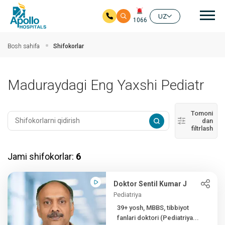
Aso
UZ
1066
Asosiy mundarijaga
Bosh sahifa
Shifokorlar
Maduraydagi Eng Yaxshi Pediatr
Tomoni
dan
filtrlash
Jami shifokorlar:
6
Doktor Sentil Kumar J
Pediatriya
39+ yosh, MBBS, tibbiyot
fanlari doktori (Pediatriya...