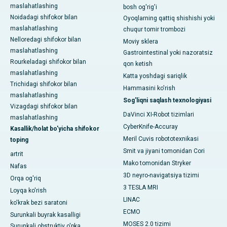
maslahatlashing
bosh og'rig'i
Noidadagi shifokor bilan
Oyoqlarning qattiq shishishi yoki
maslahatlashing
chuqur tomir trombozi
Nelloredagi shifokor bilan
Moviy sklera
maslahatlashing
Gastrointestinal yoki nazoratsiz
Rourkeladagi shifokor bilan
qon ketish
maslahatlashing
Katta yoshdagi sariqlik
Trichidagi shifokor bilan
Hammasini ko'rish
maslahatlashing
Sog'liqni saqlash texnologiyasi
Vizagdagi shifokor bilan
DaVinci XI-Robot tizimlari
maslahatlashing
CyberKnife-Accuray
Kasallik/holat bo'yicha shifokor
Meril Cuvis robototexnikasi
toping
Smit va jiyani tomonidan Cori
artrit
Mako tomonidan Stryker
Nafas
3D neyro-navigatsiya tizimi
Orqa og'riq
3 TESLA MRI
Loyqa ko'rish
LINAC
ko'krak bezi saratoni
ECMO
Surunkali buyrak kasalligi
MOSES 2.0 tizimi
Surunkali obstruktiv o'pka