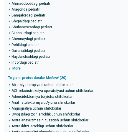
Ahmadoboddagi pediatr
Aragonda pediatri
Bangalordagi pediatr
Bhopaldagi pediatr
Bhubanesvardagi pediatr
Bilaspurdagi pediatr
Chennaydagi pediatr
Dehlidagi pediatr
Guvahatidagi pediatr
Haydaroboddagi pediatr
Indordagi pediatr
More
Tegishli protseduralar
Madurai
(20)
Ablatsiya terapiyasi uchun shifokorlar
ACL rekonstruksiya operatsiyasi uchun shifokorlar
Adenoidektomiya bo'yicha shifokorlar
Anal fistulektomiya bo'yicha shifokorlar
Angiografiya uchun shifokorlar
Oyoq Bilagi zo'r jarrohlik uchun shifokorlar
Aorta anevrizmasini tuzatish uchun shifokorlar
Aorta ildizi jarrohligi uchun shifokorlar