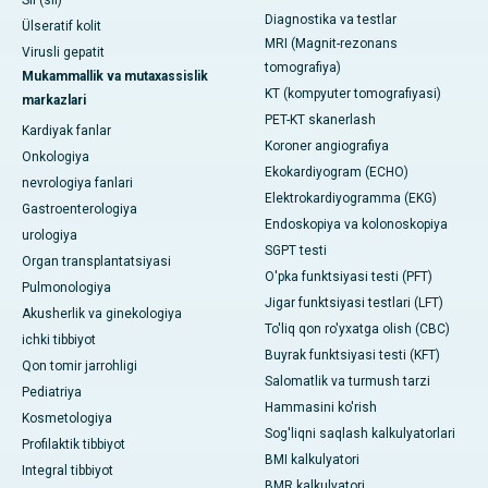
Sil (sil)
Diagnostika va testlar
Ülseratif kolit
MRI (Magnit-rezonans
Virusli gepatit
tomografiya)
Mukammallik va mutaxassislik
KT (kompyuter tomografiyasi)
markazlari
PET-KT skanerlash
Kardiyak fanlar
Koroner angiografiya
Onkologiya
Ekokardiyogram (ECHO)
nevrologiya fanlari
Elektrokardiyogramma (EKG)
Gastroenterologiya
Endoskopiya va kolonoskopiya
urologiya
SGPT testi
Organ transplantatsiyasi
O'pka funktsiyasi testi (PFT)
Pulmonologiya
Jigar funktsiyasi testlari (LFT)
Akusherlik va ginekologiya
To'liq qon ro'yxatga olish (CBC)
ichki tibbiyot
Buyrak funktsiyasi testi (KFT)
Qon tomir jarrohligi
Salomatlik va turmush tarzi
Pediatriya
Hammasini ko'rish
Kosmetologiya
Sog'liqni saqlash kalkulyatorlari
Profilaktik tibbiyot
BMI kalkulyatori
Integral tibbiyot
BMR kalkulyatori