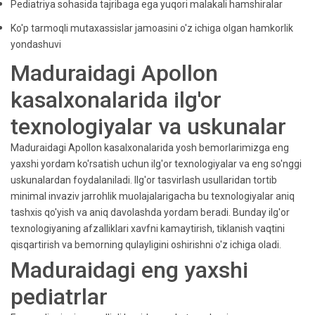
Pediatriya sohasida tajribaga ega yuqori malakali hamshiralar
Ko'p tarmoqli mutaxassislar jamoasini o'z ichiga olgan hamkorlik
yondashuvi
Maduraidagi Apollon
kasalxonalarida ilg'or
texnologiyalar va uskunalar
Maduraidagi Apollon kasalxonalarida yosh bemorlarimizga eng
yaxshi yordam ko'rsatish uchun ilg'or texnologiyalar va eng so'nggi
uskunalardan foydalaniladi. Ilg'or tasvirlash usullaridan tortib
minimal invaziv jarrohlik muolajalarigacha bu texnologiyalar aniq
tashxis qo'yish va aniq davolashda yordam beradi. Bunday ilg'or
texnologiyaning afzalliklari xavfni kamaytirish, tiklanish vaqtini
qisqartirish va bemorning qulayligini oshirishni o'z ichiga oladi.
Maduraidagi eng yaxshi
pediatrlar