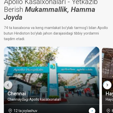
Apollo Kasalxonalari - Yetkazib
Berish
Mukammallik, Hamma
Joyda
74 ta kasalxona va keng mamlakat bo'ylab tarmog'i bilan Apollo
butun Hindiston bo'ylab jahon darajasidagi tibbiy yordamni
taqdim etadi.
Chennai
Ha
Chennaydagi Apollo kasalxonalari
Hayd
12 ta joylashuv