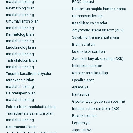
maslahatlashing
PCOD dietasi
Revmatolog bilan
Hantavirus haqida hamma narsa
maslahatlashing
Hammasini ko'rish
Umumiy jarroh bilan
Kasalliklar va holatlar
maslahatlashing
Amyotrofik lateral skleroz (ALS)
Dermatolog bilan
Suyak iligi transplantatsiyasi
maslahatlashing
Brain saratoni
Endokrinolog bilan
ko'krak bezi saratoni
maslahatlashing
Surunkali buyrak kasalligi (CKD)
Tish shifokori bilan
Kolorektal saraton
maslahatlashing
Koroner arter kasalligi
Yuqumli kasalliklar bo'yicha
mutaxassis bilan
Qandli diabet
maslahatlashing
epilepsiya
Fizioterapevt bilan
hantavirus
maslahatlashing
Gipertenziya (yuqori qon bosimi)
Psixiatr bilan maslahatlashing
Irritaben ichak sindromi (IBS)
Transplantatsiya jarrohi bilan
Buyrak toshlari
maslahatlashing
Leykemiya
Hammasini ko'rish
Jigar sirrozi