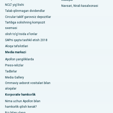
Janubiy Dehlidagi eng yaxshi ayollar saraton kasalxonasi
NCLT yig'ilishi
Navsari, Nirali kasalxonasi
Talab qilinmagan dividendlar
Circular taklif garovsiz depozitlar
Tartibga solishning kompozit
sxemasi
olish to'g'risida e'lonlar
SAPni qayta tashkil etish 2018
Aloqa tafsilotlari
Media markazi
Apollon yangiliklarda
Press-relizlar
Tadbirlar
Media Gallery
Ommaviy axborot vositalari bilan
aloqalar
Korporativ hamkorlik
Nima uchun Apollon bilan
hamkorlik qilish kerak?
Biz bilan ulang