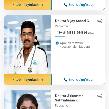
Kitobni tayinlash
Endi qo'ng'iroq
Doktor Vijay Anand C
Pediatriya
13+ yil, MBBS, DNB (Gen...
Apollon maxsus
kasalxonalari Madurai
Kitobni tayinlash
Endi qo'ng'iroq
Doktor Akkammal
Sathyabama K
Pediatriya