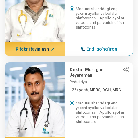
Madurai shahridagi eng
yaxshi ayollar va bolalar
shifoxonasi | Apollo ayollar
va bolalarni parvarish qilish
shifoxonasi
Kitobni tayinlash
Endi qo'ng'iroq
Doktor Murugan
Jeyaraman
Pediatriya
22+ yosh, MBBS, DCH, MRC...
Madurai shahridagi eng
yaxshi ayollar va bolalar
shifoxonasi | Apollo ayollar
va bolalarni parvarish qilish
shifoxonasi