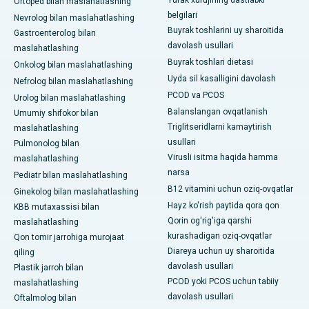
Yurak xurujining dastlabki
Ortoped bilan maslahatlashing
belgilari
Nevrolog bilan maslahatlashing
Buyrak toshlarini uy sharoitida
Gastroenterolog bilan
davolash usullari
maslahatlashing
Buyrak toshlari dietasi
Onkolog bilan maslahatlashing
Uyda sil kasalligini davolash
Nefrolog bilan maslahatlashing
PCOD va PCOS
Urolog bilan maslahatlashing
Balanslangan ovqatlanish
Umumiy shifokor bilan
Triglitseridlarni kamaytirish
maslahatlashing
usullari
Pulmonolog bilan
Virusli isitma haqida hamma
maslahatlashing
narsa
Pediatr bilan maslahatlashing
B12 vitamini uchun oziq-ovqatlar
Ginekolog bilan maslahatlashing
Hayz ko'rish paytida qora qon
KBB mutaxassisi bilan
Qorin og'rig'iga qarshi
maslahatlashing
kurashadigan oziq-ovqatlar
Qon tomir jarrohiga murojaat
Diareya uchun uy sharoitida
qiling
davolash usullari
Plastik jarroh bilan
PCOD yoki PCOS uchun tabiiy
maslahatlashing
davolash usullari
Oftalmolog bilan