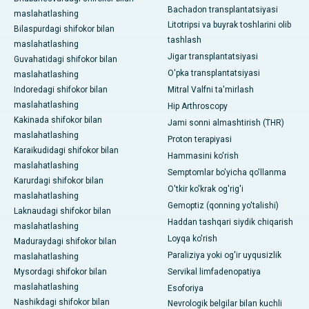
Bachadon transplantatsiyasi
maslahatlashing
Litotripsi va buyrak toshlarini olib
Bilaspurdagi shifokor bilan
tashlash
maslahatlashing
Jigar transplantatsiyasi
Guvahatidagi shifokor bilan
O'pka transplantatsiyasi
maslahatlashing
Indoredagi shifokor bilan
Mitral Valfni ta'mirlash
maslahatlashing
Hip Arthroscopy
Kakinada shifokor bilan
Jami sonni almashtirish (THR)
maslahatlashing
Proton terapiyasi
Karaikudidagi shifokor bilan
Hammasini ko'rish
maslahatlashing
Semptomlar bo'yicha qo'llanma
Karurdagi shifokor bilan
O'tkir ko'krak og'rig'i
maslahatlashing
Gemoptiz (qonning yo'talishi)
Laknaudagi shifokor bilan
Haddan tashqari siydik chiqarish
maslahatlashing
Loyqa ko'rish
Maduraydagi shifokor bilan
Paraliziya yoki og'ir uyqusizlik
maslahatlashing
Mysordagi shifokor bilan
Servikal limfadenopatiya
maslahatlashing
Esoforiya
Nashikdagi shifokor bilan
Nevrologik belgilar bilan kuchli