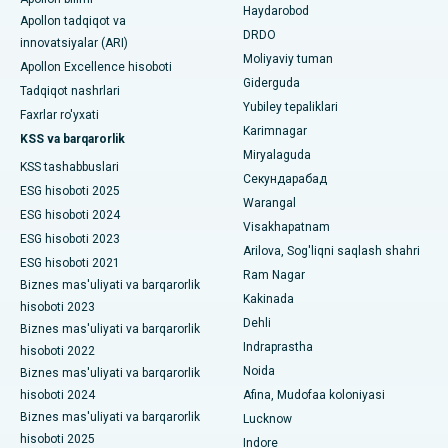
Ahmedabaddagi Ellisbridge shahridagi eng yaxshi shifoxona
Haydarobod
kolonoskopiya
Apollon tadqiqot va
DRDO
innovatsiyalar (ARI)
Nyu-Dehlidagi eng yaxshi shifoxona
Polipektomiya
Moliyaviy tuman
Apollon Excellence hisoboti
Giderguda
DRDO, Haydaroboddagi eng yaxshi shifoxona
Tadqiqot nashrlari
Mulohaza miya stimulyatsiyasi
Yubiley tepaliklari
Faxrlar ro'yxati
GS Road, Guwahati shahridagi eng yaxshi kasalxona
Karimnagar
Peritoneal dializ
KSS va barqarorlik
Miryalaguda
Hyderguda, Haydaroboddagi eng yaxshi shifoxona
KSS tashabbuslari
Buyrak biopsiyasi
Секундарабад
ESG hisoboti 2025
Warangal
Vijay Nagar, Indoredagi eng yaxshi shifoxona
Paratiroidektomiya
ESG hisoboti 2024
Visakhapatnam
ESG hisoboti 2023
Suryaraopeta Main Road, Kakinadadagi eng yaxshi kasalxona
Arilova, Sog'liqni saqlash shahri
Sitoreduktiv jarrohlik
ESG hisoboti 2021
Ram Nagar
Kalkutta shahridagi Kanal aylanma yo'lidagi eng yaxshi
Biznes mas'uliyati va barqarorlik
Seramika bilan umumiy tizzani almashtirish
Kakinada
shifoxona
hisoboti 2023
Dehli
Biznes mas'uliyati va barqarorlik
ERCP
CBD Belapur, Navi Mumbaydagi eng yaxshi shifoxona
Indraprastha
hisoboti 2022
Noida
Biznes mas'uliyati va barqarorlik
Panchavati, Nashikdagi eng yaxshi shifoxona
hisoboti 2024
Afina, Mudofaa koloniyasi
Biznes mas'uliyati va barqarorlik
Lucknow
Sekunderabad, Haydaroboddagi eng yaxshi shifoxona
hisoboti 2025
Indore