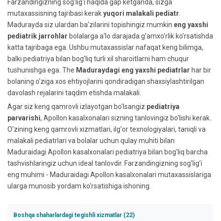
Farzandingizning sog'lig'i haqida gap ketganda, sizga
mutaxassisning tajribasi kerak
yuqori malakali pediatr
.
Madurayda siz ulardan ba'zilarini topishingiz mumkin
eng yaxshi
pediatrik jarrohlar
bolalarga a'lo darajada g'amxo'rlik ko'rsatishda
katta tajribaga ega. Ushbu mutaxassislar nafaqat keng bilimga,
balki pediatriya bilan bog'liq turli xil sharoitlarni ham chuqur
tushunishga ega. The
Maduraydagi eng yaxshi pediatrlar
har bir
bolaning o'ziga xos ehtiyojlarini qondiradigan shaxsiylashtirilgan
davolash rejalarini taqdim etishda malakali.
Agar siz keng qamrovli izlayotgan bo'lsangiz
pediatriya
parvarishi
, Apollon kasalxonalari sizning tanlovingiz bo'lishi kerak.
O'zining keng qamrovli xizmatlari, ilg'or texnologiyalari, taniqli va
malakali pediatrlari va bolalar uchun qulay muhiti bilan
Maduraidagi Apollon kasalxonalari pediatriya bilan bog'liq barcha
tashvishlaringiz uchun ideal tanlovdir. Farzandingizning sog'lig'i
eng muhimi - Maduraidagi Apollon kasalxonalari mutaxassislariga
ularga munosib yordam ko'rsatishiga ishoning.
Boshqa shaharlardagi tegishli xizmatlar (22)