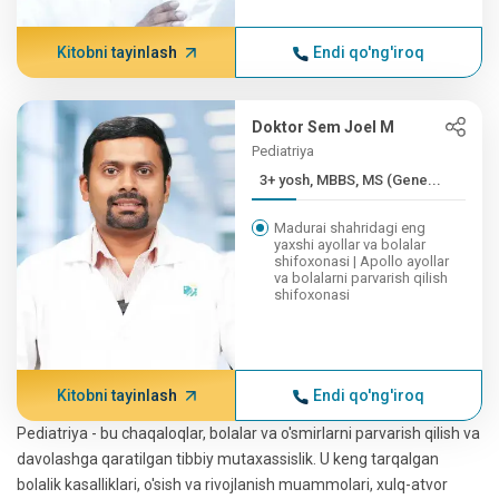
Kitobni tayinlash
Endi qo'ng'iroq
Doktor Sem Joel M
Pediatriya
3+ yosh, MBBS, MS (Gene...
Madurai shahridagi eng
yaxshi ayollar va bolalar
shifoxonasi | Apollo ayollar
va bolalarni parvarish qilish
shifoxonasi
Kitobni tayinlash
Endi qo'ng'iroq
Pediatriya - bu chaqaloqlar, bolalar va o'smirlarni parvarish qilish va
davolashga qaratilgan tibbiy mutaxassislik. U keng tarqalgan
bolalik kasalliklari, o'sish va rivojlanish muammolari, xulq-atvor