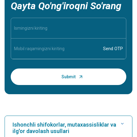
Qayta Qo'ng'iroqni So'rang
Ishonchli shifokorlar, mutaxassisliklar va
ilg'or davolash usullari