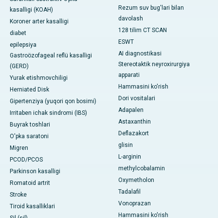
Rezum suv bug'lari bilan
kasalligi (KOAH)
davolash
Koroner arter kasalligi
128 tilim CT SCAN
diabet
ESWT
epilepsiya
AI diagnostikasi
Gastroözofageal reflü kasalligi
Stereotaktik neyroxirurgiya
(GERD)
apparati
Yurak etishmovchiligi
Hammasini ko'rish
Herniated Disk
Dori vositalari
Gipertenziya (yuqori qon bosimi)
Adapalen
Irritaben ichak sindromi (IBS)
Astaxanthin
Buyrak toshlari
Deflazakort
O'pka saratoni
glisin
Migren
L-arginin
PCOD/PCOS
methylcobalamin
Parkinson kasalligi
Oxymetholon
Romatoid artrit
Tadalafil
Stroke
Vonoprazan
Tiroid kasalliklari
Hammasini ko'rish