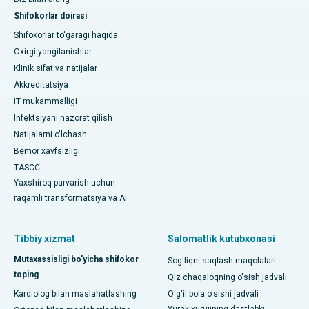
Shifokorlar doirasi
Shifokorlar to'garagi haqida
Oxirgi yangilanishlar
Klinik sifat va natijalar
Akkreditatsiya
IT mukammalligi
Infektsiyani nazorat qilish
Natijalarni o'lchash
Bemor xavfsizligi
TASCC
Yaxshiroq parvarish uchun
raqamli transformatsiya va AI
Tibbiy xizmat
Salomatlik kutubxonasi
Mutaxassisligi bo'yicha shifokor
Sog'liqni saqlash maqolalari
toping
Qiz chaqaloqning o'sish jadvali
Kardiolog bilan maslahatlashing
O'g'il bola o'sishi jadvali