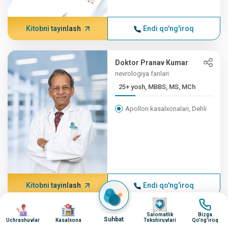
Kitobni tayinlash
Endi qo'ng'iroq
Doktor Pranav Kumar
nevrologiya fanlari
25+ yosh, MBBS, MS, MCh
Apollon kasalxonalari, Dehli
Kitobni tayinlash
Endi qo'ng'iroq
surat
surat
surat
surat
Salomatlik
Bizga
Doktor Ashish Chug
Suhbat
Uchrashuvlar
Kasalxona
Tekshiruvlari
Qo'ng'iroq