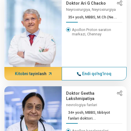
Doktor Ari G Chacko
Neyroxirurgiya, Neyroxirurgiya
35+ yosh, MBBS, M.Ch (Ne...
Apollon Proton saraton
markazi, Chennay
Kitobni tayinlash
Endi qo'ng'iroq
Doktor Geetha
Lakshmipatiya
nevrologiya fanlari
34+ yosh, MBBS, tibbiyot
fanlari doktori...
Apollon kasalxonalari,