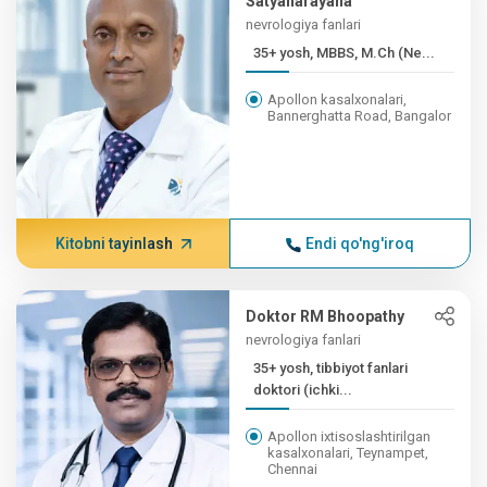
Satyanarayana
nevrologiya fanlari
35+ yosh, MBBS, M.Ch (Ne...
Apollon kasalxonalari,
Bannerghatta Road, Bangalor
Kitobni tayinlash
Endi qo'ng'iroq
Doktor RM Bhoopathy
nevrologiya fanlari
35+ yosh, tibbiyot fanlari
doktori (ichki...
Apollon ixtisoslashtirilgan
kasalxonalari, Teynampet,
Chennai