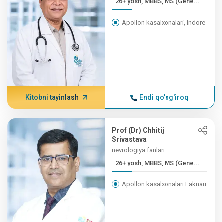
26+ yosh, MBBS, MS (Gene...
Apollon kasalxonalari, Indore
Kitobni tayinlash
Endi qo'ng'iroq
Prof (Dr) Chhitij
Srivastava
nevrologiya fanlari
26+ yosh, MBBS, MS (Gene...
Apollon kasalxonalari Laknau