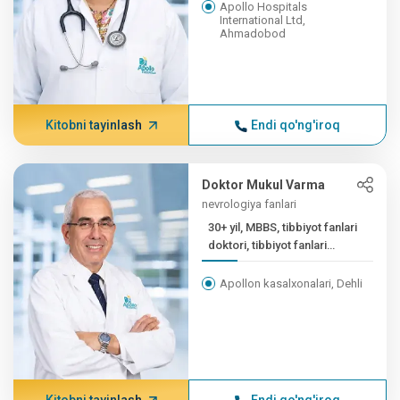
Apollo Hospitals
International Ltd,
Ahmadobod
Kitobni tayinlash
Endi qo'ng'iroq
Doktor Mukul Varma
nevrologiya fanlari
30+ yil, MBBS, tibbiyot fanlari
doktori, tibbiyot fanlari
doktori
Apollon kasalxonalari, Dehli