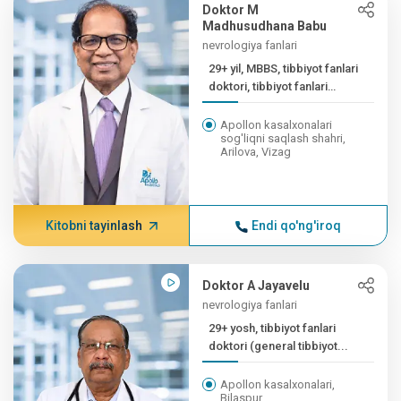
Doktor M
Madhusudhana Babu
nevrologiya fanlari
29+ yil, MBBS, tibbiyot fanlari
doktori, tibbiyot fanlari
doktori
Apollon kasalxonalari
sog'liqni saqlash shahri,
Arilova, Vizag
Kitobni tayinlash
Endi qo'ng'iroq
Doktor A Jayavelu
nevrologiya fanlari
29+ yosh, tibbiyot fanlari
doktori (general tibbiyot...
Apollon kasalxonalari,
Bilaspur