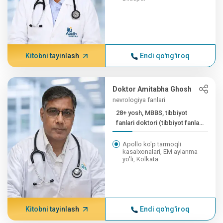
Kitobni tayinlash
Endi qo'ng'iroq
Doktor Amitabha Ghosh
nevrologiya fanlari
28+ yosh, MBBS, tibbiyot
fanlari doktori (tibbiyot fanlari
doktori),...
Apollo ko'p tarmoqli
kasalxonalari, EM aylanma
yo'li, Kolkata
Kitobni tayinlash
Endi qo'ng'iroq