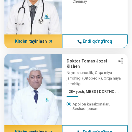
Chennay
Kitobni tayinlash
Endi qo'ng'iroq
Doktor Tomas Jozef
Kishen
Neyroshunoslik, Orqa miya
jarrohligi (Ortopedik), Orqa miya
jarrohligi
28+ yosh, MBBS | DORTHO ...
Apollon kasalxonalari,
Seshadripuram