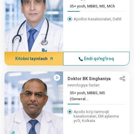
35+ yosh, MBBS, MS, MCh
Apollon kasalxonalari, Dehli
Kitobni tayinlash
Endi qo'ng'iroq
Doktor BK Singhaniya
nevrologiya fanlari
35+ yosh, MBBS, MS
(General...
Apollo ko'p tarmoqli
kasalxonalari, EM aylanma
yo'li, Kolkata