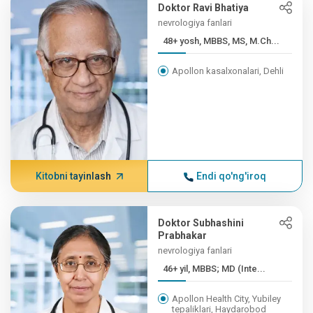
Doktor Ravi Bhatiya
nevrologiya fanlari
48+ yosh, MBBS, MS, M.Ch...
Apollon kasalxonalari, Dehli
Kitobni tayinlash
Endi qo'ng'iroq
Doktor Subhashini
Prabhakar
nevrologiya fanlari
46+ yil, MBBS; MD (Inte...
Apollon Health City, Yubiley
tepaliklari, Haydarobod