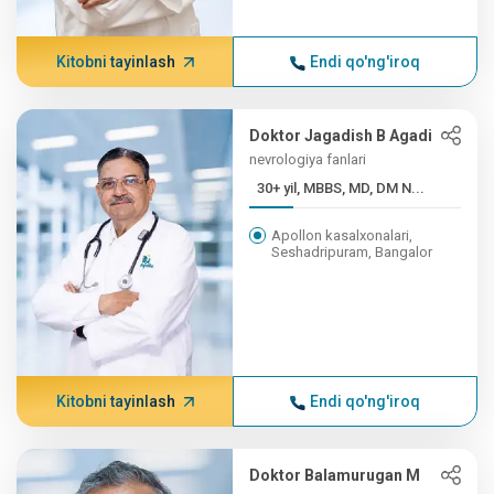
Kitobni tayinlash
Endi qo'ng'iroq
Doktor Jagadish B Agadi
nevrologiya fanlari
30+ yil, MBBS, MD, DM N...
Apollon kasalxonalari,
Seshadripuram, Bangalor
Kitobni tayinlash
Endi qo'ng'iroq
Doktor Balamurugan M