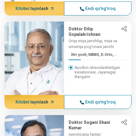
Kitobni tayinlash
Endi qo'ng'iroq
Doktor Dilip
Gopalakrishnan
Orqa miya jarrohligi, miya va
umurtqa pog'onasi jarrohi
36+ yosh, MBBS, D.Orto,...
Apollon ixtisoslashtirilgan
kasalxonasi, Jayanagar,
Bangalor
Kitobni tayinlash
Endi qo'ng'iroq
Doktor Sogani Shani
Kumar
nevrologiya fanlari