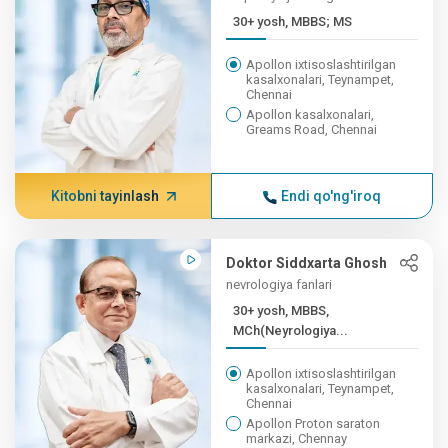
30+ yosh, MBBS; MS
Apollon ixtisoslashtirilgan
kasalxonalari, Teynampet,
Chennai
Apollon kasalxonalari,
Greams Road, Chennai
Kitobni tayinlash
Endi qo'ng'iroq
Doktor Siddxarta Ghosh
nevrologiya fanlari
30+ yosh, MBBS,
MCh(Neyrologiya...
Apollon ixtisoslashtirilgan
kasalxonalari, Teynampet,
Chennai
Apollon Proton saraton
markazi, Chennay