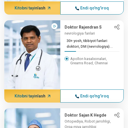
Kitobni tayinlash
Endi qo'ng'iroq
Doktor Rajendran S
nevrologiya fanlari
30+ yosh, tibbiyot fanlari
doktori, DM (nevrologiya)...
Apollon kasalxonalari,
Greams Road, Chennai
Kitobni tayinlash
Endi qo'ng'iroq
Doktor Sajan K Hegde
Ortopediya, Robot jarrohligi,
Orqa miya jarrohligi