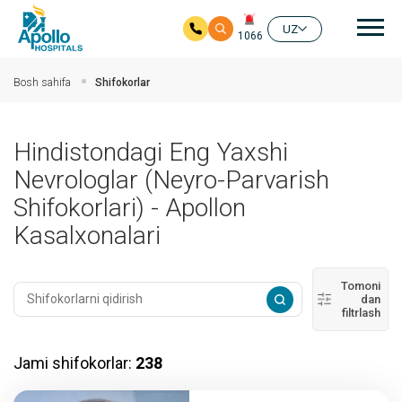
Aso
UZ
1066
Asosiy mundarijaga
Bosh sahifa
Shifokorlar
Hindistondagi Eng Yaxshi
Nevrologlar (neyro-Parvarish
Shifokorlari) - Apollon
Kasalxonalari
Tomoni
dan
filtrlash
Jami shifokorlar:
238