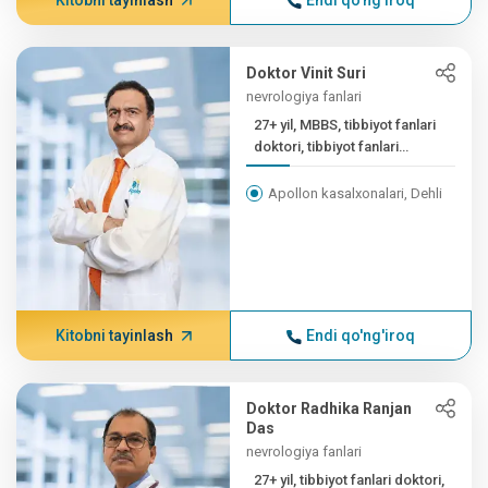
Kitobni tayinlash
Endi qo'ng'iroq
Doktor Vinit Suri
nevrologiya fanlari
27+ yil, MBBS, tibbiyot fanlari
doktori, tibbiyot fanlari
doktori
Apollon kasalxonalari, Dehli
Kitobni tayinlash
Endi qo'ng'iroq
Doktor Radhika Ranjan
Das
nevrologiya fanlari
27+ yil, tibbiyot fanlari doktori,