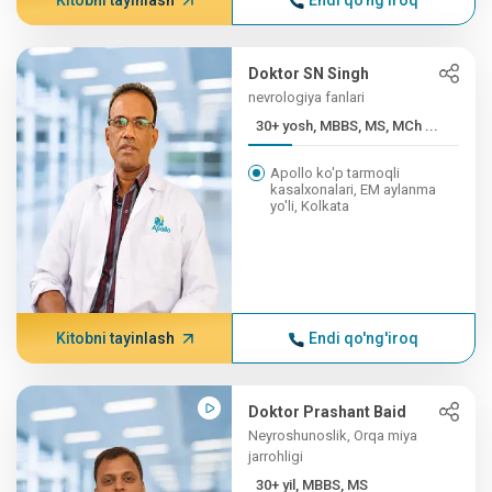
Kitobni tayinlash
Endi qo'ng'iroq
Doktor SN Singh
nevrologiya fanlari
30+ yosh, MBBS, MS, MCh ...
Apollo ko'p tarmoqli
kasalxonalari, EM aylanma
yo'li, Kolkata
Kitobni tayinlash
Endi qo'ng'iroq
Doktor Prashant Baid
Neyroshunoslik, Orqa miya
jarrohligi
30+ yil, MBBS, MS