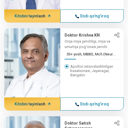
Kitobni tayinlash
Endi qo'ng'iroq
Doktor Krishna KN
Orqa miya jarrohligi, miya va
umurtqa pog'onasi jarrohi
35+ yosh, MBBS, Mch (Neur...
Apollon ixtisoslashtirilgan
kasalxonasi, Jayanagar,
Bangalor
Kitobni tayinlash
Endi qo'ng'iroq
Doktor Satish