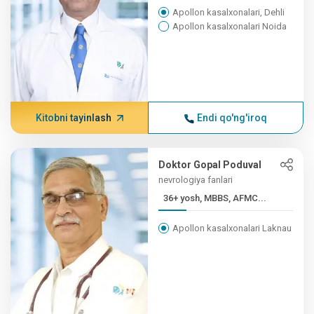
Apollon kasalxonalari, Dehli
Apollon kasalxonalari Noida
Kitobni tayinlash
Endi qo'ng'iroq
Doktor Gopal Poduval
nevrologiya fanlari
36+ yosh, MBBS, AFMC...
Apollon kasalxonalari Laknau