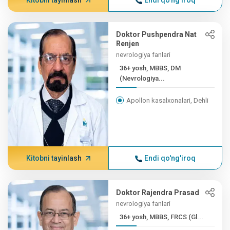
Kitobni tayinlash
Endi qo'ng'iroq
Doktor Pushpendra Nat
Renjen
nevrologiya fanlari
36+ yosh, MBBS, DM
(Nevrologiya...
Apollon kasalxonalari, Dehli
Kitobni tayinlash
Endi qo'ng'iroq
Doktor Rajendra Prasad
nevrologiya fanlari
36+ yosh, MBBS, FRCS (Gl...