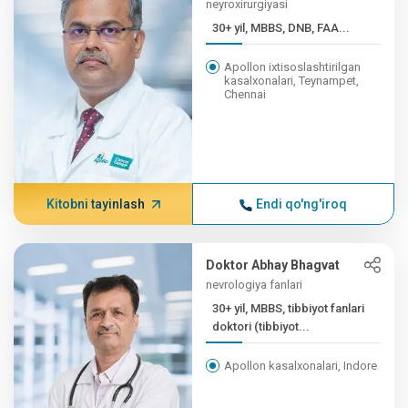
neyroxirurgiyasi
30+ yil, MBBS, DNB, FAA...
Apollon ixtisoslashtirilgan
kasalxonalari, Teynampet,
Chennai
Kitobni tayinlash
Endi qo'ng'iroq
Doktor Abhay Bhagvat
nevrologiya fanlari
30+ yil, MBBS, tibbiyot fanlari
doktori (tibbiyot...
Apollon kasalxonalari, Indore