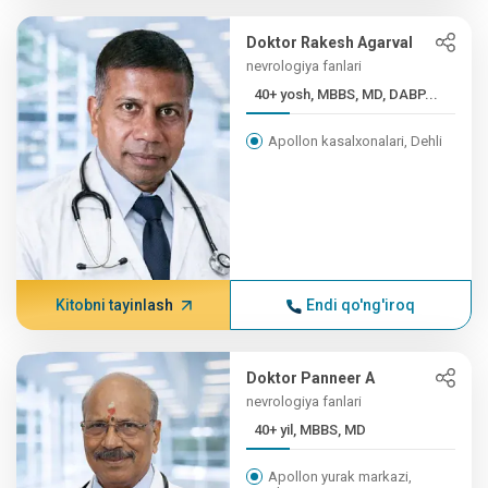
Doktor Rakesh Agarval
nevrologiya fanlari
40+ yosh, MBBS, MD, DABP...
Apollon kasalxonalari, Dehli
Kitobni tayinlash
Endi qo'ng'iroq
Doktor Panneer A
nevrologiya fanlari
40+ yil, MBBS, MD
Apollon yurak markazi,