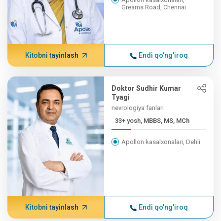
Greams Road, Chennai
Kitobni tayinlash
Endi qo'ng'iroq
Doktor Sudhir Kumar
Tyagi
nevrologiya fanlari
33+ yosh, MBBS, MS, MCh
Apollon kasalxonalari, Dehli
Kitobni tayinlash
Endi qo'ng'iroq