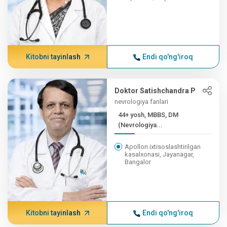
Kitobni tayinlash
Endi qo'ng'iroq
Doktor Satishchandra P
nevrologiya fanlari
44+ yosh, MBBS, DM
(Nevrologiya...
Apollon ixtisoslashtirilgan
kasalxonasi, Jayanagar,
Bangalor
Kitobni tayinlash
Endi qo'ng'iroq