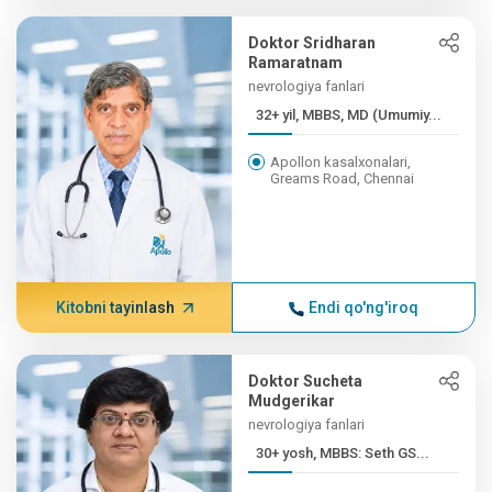
Doktor Sridharan
Ramaratnam
nevrologiya fanlari
32+ yil, MBBS, MD (Umumiy...
Apollon kasalxonalari,
Greams Road, Chennai
Kitobni tayinlash
Endi qo'ng'iroq
Doktor Sucheta
Mudgerikar
nevrologiya fanlari
30+ yosh, MBBS: Seth GS...