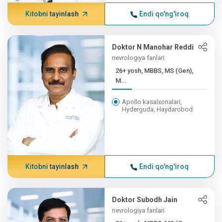
Kitobni tayinlash
Endi qo'ng'iroq
Doktor N Manohar Reddi
nevrologiya fanlari
26+ yosh, MBBS, MS (Gen),
M...
Apollo kasalxonalari,
Hyderguda, Haydarobod
Kitobni tayinlash
Endi qo'ng'iroq
Doktor Subodh Jain
nevrologiya fanlari