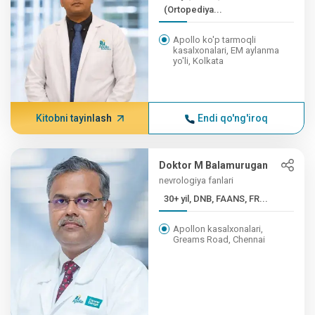
(Ortopediya...
Apollo ko'p tarmoqli
kasalxonalari, EM aylanma
yo'li, Kolkata
Kitobni tayinlash
Endi qo'ng'iroq
Doktor M Balamurugan
nevrologiya fanlari
30+ yil, DNB, FAANS, FR...
Apollon kasalxonalari,
Greams Road, Chennai