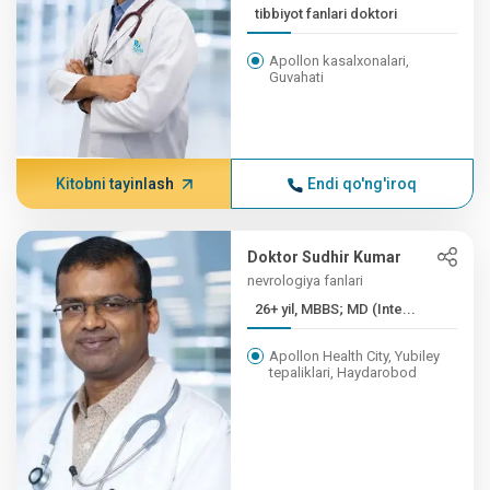
tibbiyot fanlari doktori
Apollon kasalxonalari,
Guvahati
Kitobni tayinlash
Endi qo'ng'iroq
Doktor Sudhir Kumar
nevrologiya fanlari
26+ yil, MBBS; MD (Inte...
Apollon Health City, Yubiley
tepaliklari, Haydarobod