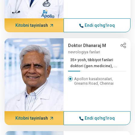
Kitobni tayinlash
Endi qo'ng'iroq
Doktor Dhanaraj M
nevrologiya fanlari
35+ yosh, tibbiyot fanlari
doktori (gen.medicine), ...
Apollon kasalxonalari,
Greams Road, Chennai
Kitobni tayinlash
Endi qo'ng'iroq