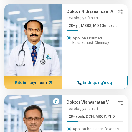
Doktor Nithyanandam A
nevrologiya fanlari
28+ yil, MBBS, MD (General ...
Apollon Firstmed
kasalxonasi, Chennay
Kitobni tayinlash
Endi qo'ng'iroq
Doktor Vishvanatan V
nevrologiya fanlari
28+ yosh, DCH, MRCP, PhD
Apollon bolalar shifoxonasi,