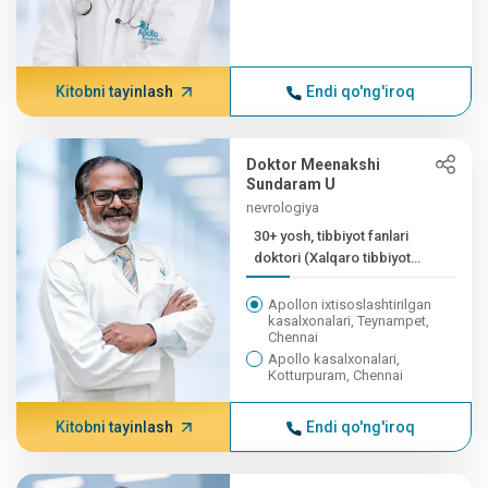
Kitobni tayinlash
Endi qo'ng'iroq
Doktor Meenakshi
Sundaram U
nevrologiya
30+ yosh, tibbiyot fanlari
doktori (Xalqaro tibbiyot
fanlari doktori),...
Apollon ixtisoslashtirilgan
kasalxonalari, Teynampet,
Chennai
Apollo kasalxonalari,
Kotturpuram, Chennai
Kitobni tayinlash
Endi qo'ng'iroq