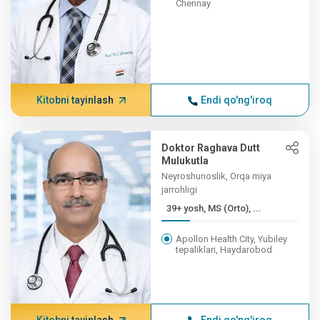
Chennay
Kitobni tayinlash
Endi qo'ng'iroq
Doktor Raghava Dutt
Mulukutla
Neyroshunoslik, Orqa miya
jarrohligi
39+ yosh, MS (Orto), ...
Apollon Health City, Yubiley
tepaliklari, Haydarobod