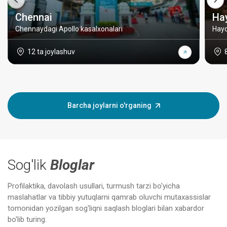
Chennai
Ha
Chennaydagi Apollo kasalxonalari
Hayd
12 ta joylashuv
Barcha joylarni o'rganing
Sog'lik
Bloglar
Profilaktika, davolash usullari, turmush tarzi bo'yicha
maslahatlar va tibbiy yutuqlarni qamrab oluvchi mutaxassislar
tomonidan yozilgan sog'liqni saqlash bloglari bilan xabardor
bo'lib turing.