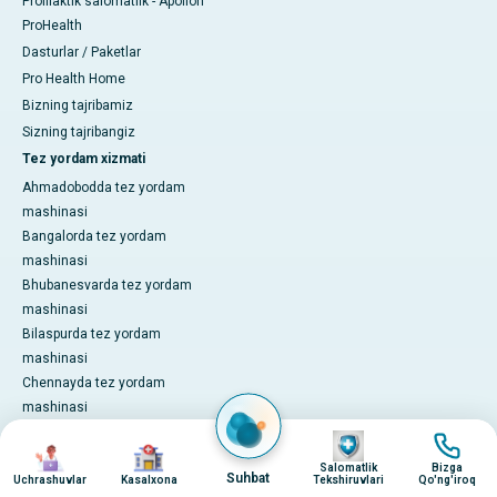
Profilaktik salomatlik - Apollon
ProHealth
Dasturlar / Paketlar
Pro Health Home
Bizning tajribamiz
Sizning tajribangiz
Tez yordam xizmati
Ahmadobodda tez yordam
mashinasi
Bangalorda tez yordam
mashinasi
Bhubanesvarda tez yordam
mashinasi
Bilaspurda tez yordam
mashinasi
Chennayda tez yordam
mashinasi
Dehlida tez yordam mashinasi
surat
surat
surat
surat
Guvahatida tez yordam
Salomatlik
Bizga
Suhbat
Uchrashuvlar
Kasalxona
Tekshiruvlari
Qo'ng'iroq
mashinasi