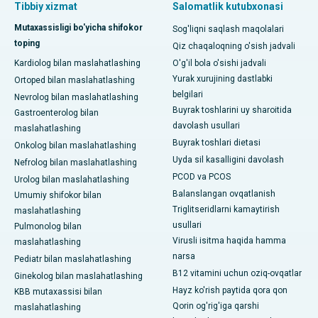
Tibbiy xizmat
Salomatlik kutubxonasi
Mutaxassisligi bo'yicha shifokor
Sog'liqni saqlash maqolalari
toping
Qiz chaqaloqning o'sish jadvali
Kardiolog bilan maslahatlashing
O'g'il bola o'sishi jadvali
Yurak xurujining dastlabki
Ortoped bilan maslahatlashing
belgilari
Nevrolog bilan maslahatlashing
Buyrak toshlarini uy sharoitida
Gastroenterolog bilan
davolash usullari
maslahatlashing
Buyrak toshlari dietasi
Onkolog bilan maslahatlashing
Uyda sil kasalligini davolash
Nefrolog bilan maslahatlashing
PCOD va PCOS
Urolog bilan maslahatlashing
Balanslangan ovqatlanish
Umumiy shifokor bilan
Triglitseridlarni kamaytirish
maslahatlashing
usullari
Pulmonolog bilan
Virusli isitma haqida hamma
maslahatlashing
narsa
Pediatr bilan maslahatlashing
B12 vitamini uchun oziq-ovqatlar
Ginekolog bilan maslahatlashing
Hayz ko'rish paytida qora qon
KBB mutaxassisi bilan
Qorin og'rig'iga qarshi
maslahatlashing