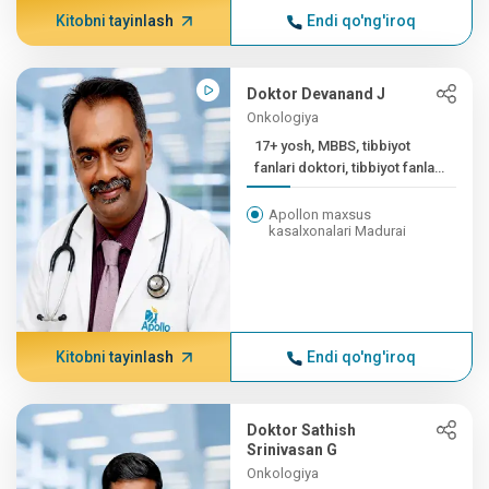
Kitobni tayinlash
Endi qo'ng'iroq
Doktor Devanand J
Onkologiya
17+ yosh, MBBS, tibbiyot
fanlari doktori, tibbiyot fanlari
doktori (...
Apollon maxsus
kasalxonalari Madurai
Kitobni tayinlash
Endi qo'ng'iroq
Doktor Sathish
Srinivasan G
Onkologiya