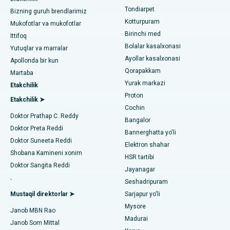
Chennaydagi ming chiroqlardagi eng yaxshi yurak markazi
Rinoplastika
Tondiarpet
Bizning guruh brendlarimiz
Kotturpuram
Jubilee Hillsdagi eng yaxshi kasalxona, Haydarobod
Mukofotlar va mukofotlar
liposuction
Birinchi med
Dermatologni toping
Ittifoq
Tondiarpet, Chennai shahridagi eng yaxshi shifoxona
Bolalar kasalxonasi
Koroner angiografiya
Yutuqlar va marralar
Ayollar kasalxonasi
Apollonda bir kun
Kotturpuram, Chennai shahridagi eng yaxshi shifoxona
Transkateter Aorta valfini almashtirish
Qorapakkam
Urologni toping
Martaba
Yurak markazi
Kovai yo'lidagi eng yaxshi kasalxona, Karur
Etakchilik
MitraClip vana ta'mirlash
Proton
Etakchilik ➤
Karapakkam, Chennaydagi eng yaxshi shifoxona
Cochin
Minimal invaziv yurak jarrohligi
Diabetologni toping
Doktor Prathap C. Reddy
Bangalor
Arilova, Vizagdagi eng yaxshi shifoxona
Doktor Preta Reddi
Kateterni yo'q qilish
Bannerghatta yo'li
Doktor Suneeta Reddi
Elektron shahar
Kanpur yo'lidagi eng yaxshi kasalxona, Laknau
Ginekologni toping
ACL rekonstruksiya jarrohligi
Shobana Kamineni xonim
HSR tartibi
Doktor Sangita Reddi
Noida shtatidagi 26-sektordagi eng yaxshi shifoxona
Jayanagar
Orqaga elkalarni almashtirish
.
Seshadripuram
Umumiy shifokorni toping
Gandhinagar, Ahmedabaddagi eng yaxshi shifoxona
Endometriya ablasyonu
Mustaqil direktorlar ➤
Sarjapur yo'li
Mysore
Aragonda, Andhra Pradeshdagi eng yaxshi shifoxona
Janob MBN Rao
Bachadon arteriyasi embolizatsiyasi
Madurai
Janob Som Mittal
Psixologni toping
Bannerghatta yo'lidagi eng yaxshi kasalxona, Bangalor