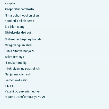
aloqalar
Korporativ hamkorlik
Nima uchun Apollon bilan
hamkorlik qilish kerak?
Biz bilan ulang
Shifokorlar doirasi
Shifokorlar to'garagi haqida
Oxirgi yangilanishlar
Klinik sifat va natijalar
Akkreditatsiya
IT mukammalligi
Infektsiyani nazorat qilish
Natijalarni o'lchash
Bemor xavfsizligi
TASCC
Yaxshiroq parvarish uchun
raqamli transformatsiya va AI