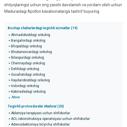
ehtiyojlaringiz uchun eng yaxshi davolanish va yordam olish uchun
Maduraidagi Apollon kasalxonalariga tashrif buyuring.
Boshqa shaharlardagi tegishli xizmatlar (19)
Ahmadoboddagi onkolog
Bangalordagi onkolog
Bhopaldagi onkolog
Bhubanesvardagi onkolog
Bilaspurdagi onkolog
Chennaydagi onkolog
Dehlidagi onkolog
Guvahatidagi onkolog
Haydaroboddagi onkolog
Indordagi onkolog
Kakinadadagi onkolog
More
Tegishli protseduralar
Madurai
(20)
Ablatsiya terapiyasi uchun shifokorlar
ACL rekonstruksiya operatsiyasi uchun shifokorlar
Adenoidektomiya bo'yicha shifokorlar