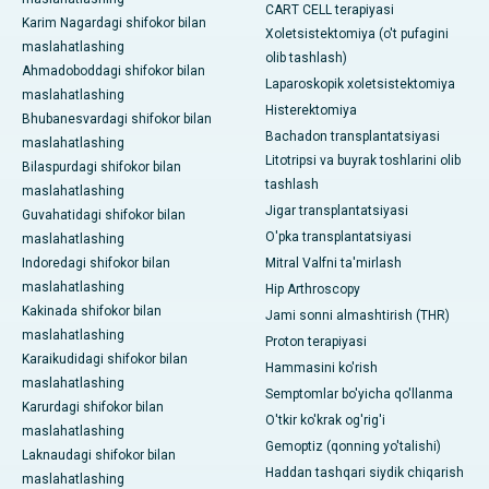
CART CELL terapiyasi
Karim Nagardagi shifokor bilan
Xoletsistektomiya (o't pufagini
maslahatlashing
olib tashlash)
Ahmadoboddagi shifokor bilan
Laparoskopik xoletsistektomiya
maslahatlashing
Histerektomiya
Bhubanesvardagi shifokor bilan
Bachadon transplantatsiyasi
maslahatlashing
Litotripsi va buyrak toshlarini olib
Bilaspurdagi shifokor bilan
tashlash
maslahatlashing
Jigar transplantatsiyasi
Guvahatidagi shifokor bilan
O'pka transplantatsiyasi
maslahatlashing
Indoredagi shifokor bilan
Mitral Valfni ta'mirlash
maslahatlashing
Hip Arthroscopy
Kakinada shifokor bilan
Jami sonni almashtirish (THR)
maslahatlashing
Proton terapiyasi
Karaikudidagi shifokor bilan
Hammasini ko'rish
maslahatlashing
Semptomlar bo'yicha qo'llanma
Karurdagi shifokor bilan
O'tkir ko'krak og'rig'i
maslahatlashing
Gemoptiz (qonning yo'talishi)
Laknaudagi shifokor bilan
Haddan tashqari siydik chiqarish
maslahatlashing