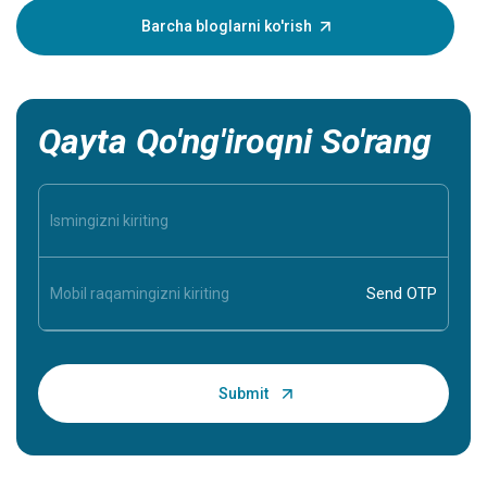
yaqiningi
Barcha bloglarni ko'rish
shuning u
Qayta Qo'ng'iroqni So'rang