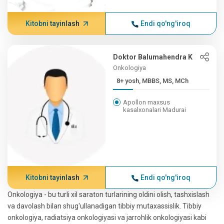
Kitobni tayinlash
Endi qo'ng'iroq
Doktor Balumahendra K
Onkologiya
8+ yosh, MBBS, MS, MCh
Apollon maxsus
kasalxonalari Madurai
Kitobni tayinlash
Endi qo'ng'iroq
Onkologiya - bu turli xil saraton turlarining oldini olish, tashxislash
va davolash bilan shug'ullanadigan tibbiy mutaxassislik. Tibbiy
onkologiya, radiatsiya onkologiyasi va jarrohlik onkologiyasi kabi