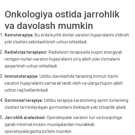
Onkologiya ostida jarrohlik
va davolash mumkin
Kemoterapiya:
Bu erda kuchli dorilar saraton hujayralarini o'ldirish
yoki o'sishini sekinlashtirish uchun ishlatiladi.
Radiatsiya terapiyasi:
Radiatsion terapiyada yuqori energiyali
rentgen nurlari saraton hujayralarini yo'q qilish yoki o'smalarni
qisqartirish uchun ishlatiladi.
Immunoterapiya:
Ushbu davolashda tananing immun tizimi
saraton hujayralarini samarali tanib olish va ularga hujum qilish
uchun rag'batlantiriladi.
Gormonal terapiya:
Ushbu terapiya saratonning ayrim turlarining
o'sishini ta'minlaydigan gormonlarni bloklaydi yoki to'sqinlik qiladi.
Jarrohlik aralashuvi:
Operatsiyalar saraton turi va bosqichiga
qarab minimal invaziv muolajalardan murakkab
operatsiyalargacha bo'lishi mumkin.