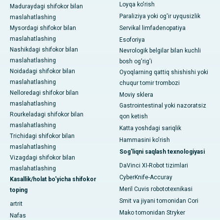
Loyqa ko'rish
Maduraydagi shifokor bilan
Paraliziya yoki og'ir uyqusizlik
maslahatlashing
Mysordagi shifokor bilan
Servikal limfadenopatiya
maslahatlashing
Esoforiya
Nashikdagi shifokor bilan
Nevrologik belgilar bilan kuchli
maslahatlashing
bosh og'rig'i
Noidadagi shifokor bilan
Oyoqlarning qattiq shishishi yoki
maslahatlashing
chuqur tomir trombozi
Nelloredagi shifokor bilan
Moviy sklera
maslahatlashing
Gastrointestinal yoki nazoratsiz
Rourkeladagi shifokor bilan
qon ketish
maslahatlashing
Katta yoshdagi sariqlik
Trichidagi shifokor bilan
Hammasini ko'rish
maslahatlashing
Sog'liqni saqlash texnologiyasi
Vizagdagi shifokor bilan
DaVinci XI-Robot tizimlari
maslahatlashing
CyberKnife-Accuray
Kasallik/holat bo'yicha shifokor
Meril Cuvis robototexnikasi
toping
Smit va jiyani tomonidan Cori
artrit
Mako tomonidan Stryker
Nafas