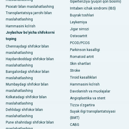
Gipertenziya (yuqori qon bosimi)
Psixiatr bilan maslahatlashing
Irritaben ichak sindromi (IBS)
Transplantatsiya jarrohi bilan
Buyrak toshlari
maslahatlashing
Leykemiya
Hammasini ko'rish
Jigar sirrozi
Joylashuv bo'yicha shifokorni
Osteoartrit
toping
PCOD/PCOS
Chennaydagi shifokor bilan
Parkinson kasalligi
maslahatlashing
Romatoid artrit
Haydaroboddagi shifokor bilan
Skin shartlari
maslahatlashing
Stroke
Bangalordagi shifokor bilan
Tiroid kasalliklari
maslahatlashing
Mumbaydagi shifokor bilan
Hammasini ko'rish
maslahatlashing
Davolanish va muolajalar
Kolkatadagi shifokor bilan
Angioplastika va stent
maslahatlashing
Tizza o'zgartira
Dehlidagi shifokor bilan
Suyak iligi transplantatsiyasi
maslahatlashing
(BMT)
Pune shahridagi shifokor bilan
CABG
maslahatlashing