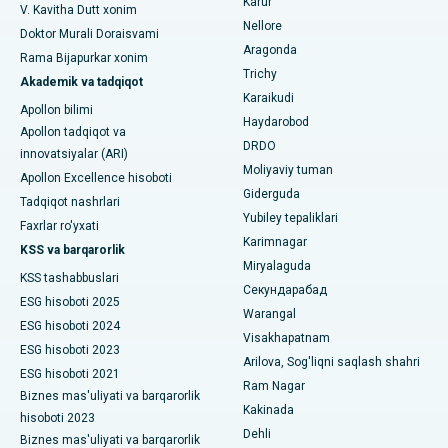
Karur
Tuxumdon sistektomiyasi
V. Kavitha Dutt xonim
Nellore
Doktor Murali Doraisvami
Bhubaneswardagi 15-bo'limdagi eng yaxshi kasalxona
Ko'krak bezi saratoni operatsiyasi
Aragonda
Rama Bijapurkar xonim
Umumiy jarrohni toping
Trichy
Bilaspurdagi Seepat yo'lidagi eng yaxshi kasalxona
Akademik va tadqiqot
Brakiterapiya
Karaikudi
Apollon bilimi
Ahmedabaddagi Ellisbridge shahridagi eng yaxshi shifoxona
Haydarobod
kolonoskopiya
Apollon tadqiqot va
DRDO
innovatsiyalar (ARI)
Nyu-Dehlidagi eng yaxshi shifoxona
Polipektomiya
Moliyaviy tuman
Apollon Excellence hisoboti
Giderguda
DRDO, Haydaroboddagi eng yaxshi shifoxona
Tadqiqot nashrlari
Mulohaza miya stimulyatsiyasi
Yubiley tepaliklari
Faxrlar ro'yxati
GS Road, Guwahati shahridagi eng yaxshi kasalxona
Karimnagar
Peritoneal dializ
KSS va barqarorlik
Miryalaguda
Hyderguda, Haydaroboddagi eng yaxshi shifoxona
KSS tashabbuslari
Buyrak biopsiyasi
Секундарабад
ESG hisoboti 2025
Warangal
Vijay Nagar, Indoredagi eng yaxshi shifoxona
Paratiroidektomiya
ESG hisoboti 2024
Visakhapatnam
ESG hisoboti 2023
Suryaraopeta Main Road, Kakinadadagi eng yaxshi kasalxona
Arilova, Sog'liqni saqlash shahri
Sitoreduktiv jarrohlik
ESG hisoboti 2021
Ram Nagar
Kalkutta shahridagi Kanal aylanma yo'lidagi eng yaxshi
Biznes mas'uliyati va barqarorlik
Seramika bilan umumiy tizzani almashtirish
Kakinada
shifoxona
hisoboti 2023
Dehli
Biznes mas'uliyati va barqarorlik
ERCP