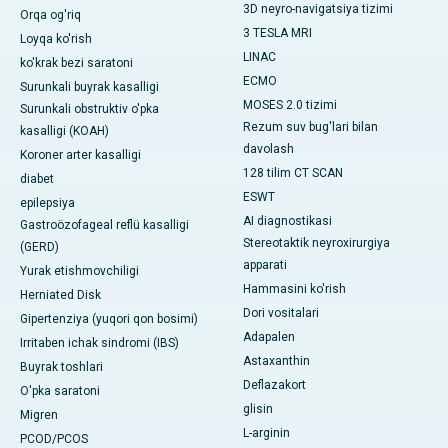
3D neyro-navigatsiya tizimi
Orqa og'riq
3 TESLA MRI
Loyqa ko'rish
LINAC
ko'krak bezi saratoni
ECMO
Surunkali buyrak kasalligi
MOSES 2.0 tizimi
Surunkali obstruktiv o'pka
Rezum suv bug'lari bilan
kasalligi (KOAH)
davolash
Koroner arter kasalligi
128 tilim CT SCAN
diabet
ESWT
epilepsiya
AI diagnostikasi
Gastroözofageal reflü kasalligi
Stereotaktik neyroxirurgiya
(GERD)
apparati
Yurak etishmovchiligi
Hammasini ko'rish
Herniated Disk
Dori vositalari
Gipertenziya (yuqori qon bosimi)
Adapalen
Irritaben ichak sindromi (IBS)
Astaxanthin
Buyrak toshlari
Deflazakort
O'pka saratoni
glisin
Migren
L-arginin
PCOD/PCOS