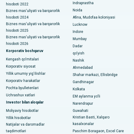
CBD Belapur, Navi Mumbaydagi eng yaxshi shifoxona
Indraprastha
hisoboti 2022
Noida
Biznes mas'uliyati va barqarorlik
Panchavati, Nashikdagi eng yaxshi shifoxona
hisoboti 2024
Afina, Mudofaa koloniyasi
Biznes mas'uliyati va barqarorlik
Lucknow
Sekunderabad, Haydaroboddagi eng yaxshi shifoxona
hisoboti 2025
Indore
Biznes mas'uliyati va barqarorlik
Seshadripuramdagi eng yaxshi kasalxona, Bangalor
Mumbay
hisoboti 2026
Dadar
Waltair Main Road, Visakhapatnamdagi eng yaxshi shifoxona
Korporativ boshqaruv
qo'yish
Kengash qo'mitalari
Nashik
Subhash Nagar yo'lidagi eng yaxshi kasalxona, Karimnagar
Korporativ siyosat
Ahmedabad
Managari, Karaikudi shahridagi eng yaxshi shifoxona
Yillik umumiy yig'ilishlar
Shahar markazi, Ellisbridge
Korporativ harakatlar
Gandhinagar
Arepally, Warangaldagi eng yaxshi shifoxona
Pochta byulletenlari
Kolkata
Uchrashuv xatlari
EM aylanma yo'li
Arera koloniyasidagi eng yaxshi kasalxona, Bhopal
Investor bilan aloqalar
Narendrapur
Jayanagar, Bangalordagi eng yaxshi kasalxona
Moliyaviy hisobotlar
Guwahati
Kristian Basti, Xalqaro
Yillik hisobotlar
KK Nagar, Madurai shahridagi eng yaxshi shifoxona
kasalxonalar
Natijalar va daromadlar
taqdimotlari
Paschim Boragaon, Excel Care
Ramji Nagardagi eng yaxshi kasalxona, Nellore