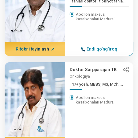
fanlari doktori, tibbiyot fanlari
doktori (...
Apollon maxsus
kasalxonalari Madurai
Kitobni tayinlash
Endi qo'ng'iroq
Doktor Sarpparajan TK
Onkologiya
17+ yosh, MBBS, MS, MCh....
Apollon maxsus
kasalxonalari Madurai