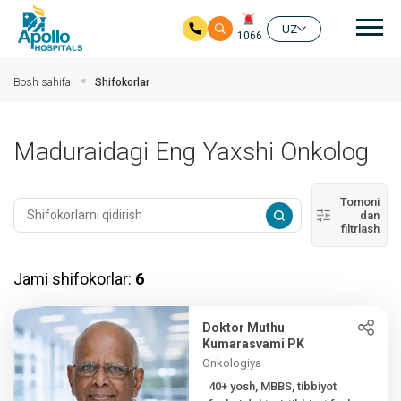
Aso
UZ
1066
Asosiy mundarijaga
Bosh sahifa
Shifokorlar
Maduraidagi Eng Yaxshi Onkolog
Tomoni
dan
filtrlash
Jami shifokorlar:
6
Doktor Muthu
Kumarasvami PK
Onkologiya
40+ yosh, MBBS, tibbiyot