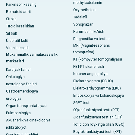
methylcobalamin
Parkinson kasalligi
Oxymetholon
Romatoid artrit
Tadalafil
Stroke
Vonoprazan
Tiroid kasalliklari
Hammasini ko'rish
Sil (sil)
Diagnostika va testlar
Ülseratif kolit
MRI (Magnit-rezonans
Virusli gepatit
tomografiya)
Mukammallik va mutaxassislik
KT (kompyuter tomografiyasi)
markazlari
PET-KT skanerlash
Kardiyak fanlar
Koroner angiografiya
Onkologiya
Ekokardiyogram (ECHO)
nevrologiya fanlari
Elektrokardiyogramma (EKG)
Gastroenterologiya
Endoskopiya va kolonoskopiya
urologiya
SGPT testi
Organ transplantatsiyasi
O'pka funktsiyasi testi (PFT)
Pulmonologiya
Jigar funktsiyasi testlari (LFT)
Akusherlik va ginekologiya
To'liq qon ro'yxatga olish (CBC)
ichki tibbiyot
Buyrak funktsiyasi testi (KFT)
Qon tomir jarrohligi