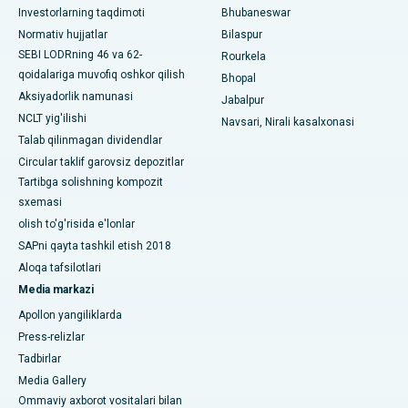
Investorlarning taqdimoti
Bhubaneswar
19-sektordagi eng yaxshi shifoxona, Rourkela
Normativ hujjatlar
Bilaspur
SEBI LODRning 46 va 62-
Rourkela
Swargate, Pune shahridagi eng yaxshi shifoxona
qoidalariga muvofiq oshkor qilish
Bhopal
Aksiyadorlik namunasi
Jabalpur
Janubiy Dehlidagi eng yaxshi ayollar saraton kasalxonasi
NCLT yig'ilishi
Navsari, Nirali kasalxonasi
Talab qilinmagan dividendlar
Circular taklif garovsiz depozitlar
Tartibga solishning kompozit
sxemasi
olish to'g'risida e'lonlar
SAPni qayta tashkil etish 2018
Aloqa tafsilotlari
Media markazi
Apollon yangiliklarda
Press-relizlar
Tadbirlar
Media Gallery
Ommaviy axborot vositalari bilan