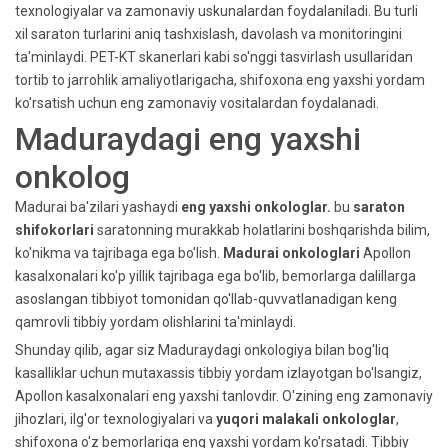
texnologiyalar va zamonaviy uskunalardan foydalaniladi. Bu turli
xil saraton turlarini aniq tashxislash, davolash va monitoringini
ta'minlaydi. PET-KT skanerlari kabi so'nggi tasvirlash usullaridan
tortib to jarrohlik amaliyotlarigacha, shifoxona eng yaxshi yordam
ko'rsatish uchun eng zamonaviy vositalardan foydalanadi.
Maduraydagi eng yaxshi
onkolog
Madurai ba'zilari yashaydi
eng yaxshi onkologlar.
bu
saraton
shifokorlari
saratonning murakkab holatlarini boshqarishda bilim,
ko'nikma va tajribaga ega bo'lish.
Madurai onkologlari
Apollon
kasalxonalari ko'p yillik tajribaga ega bo'lib, bemorlarga dalillarga
asoslangan tibbiyot tomonidan qo'llab-quvvatlanadigan keng
qamrovli tibbiy yordam olishlarini ta'minlaydi.
Shunday qilib, agar siz Maduraydagi onkologiya bilan bog'liq
kasalliklar uchun mutaxassis tibbiy yordam izlayotgan bo'lsangiz,
Apollon kasalxonalari eng yaxshi tanlovdir. O'zining eng zamonaviy
jihozlari, ilg'or texnologiyalari va
yuqori malakali onkologlar
,
shifoxona o'z bemorlariga eng yaxshi yordam ko'rsatadi. Tibbiy