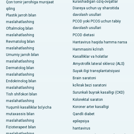
kurashadigan oziq-ovqatlar
Qon tomir jarrohiga murojaat
Diareya uchun uy sharoitida
qiling
davolash usullari
Plastik jarroh bilan
PCOD yoki PCOS uchun tabiiy
maslahatlashing
davolash usullari
Oftalmolog bilan
maslahatlashing
PCOD dietasi
Revmatolog bilan
Hantavirus haqida hamma narsa
maslahatlashing
Hammasini ko'rish
Umumiy jarroh bilan
Kasalliklar va holatlar
maslahatlashing
Amyotrofik lateral skleroz (ALS)
Dermatolog bilan
Suyak iligi transplantatsiyasi
maslahatlashing
Brain saratoni
Endokrinolog bilan
ko'krak bezi saratoni
maslahatlashing
Surunkali buyrak kasalligi (CKD)
Tish shifokori bilan
Kolorektal saraton
maslahatlashing
Koroner arter kasalligi
Yuqumli kasalliklar bo'yicha
mutaxassis bilan
Qandli diabet
maslahatlashing
epilepsiya
Fizioterapevt bilan
hantavirus
maslahatlashing