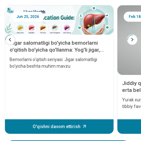
Jun 25, 2026
Feb 18
Jigar salomatligi bo'yicha bemorlarni
o'qitish bo'yicha qo'llanma: Yog'li jigar,
gepatit, sirroz, jigar transplantatsiyasi va
Bemorlarni o'qitish seriyasi: Jigar salomatligi
jigar saratoni
bo'yicha beshta muhim mavzu
Jiddiy q
erta bel
Yurak xuru
tibbiy fa
davolanm
hatto o'l
yurak hodi
O'qishni davom ettirish
xurujining
Ushbu alo