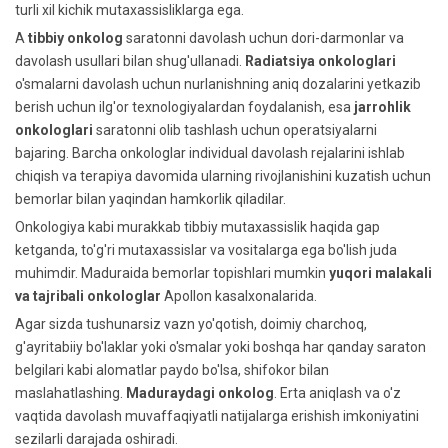
turli xil kichik mutaxassisliklarga ega.
A
tibbiy onkolog
saratonni davolash uchun dori-darmonlar va
davolash usullari bilan shug'ullanadi.
Radiatsiya onkologlari
o'smalarni davolash uchun nurlanishning aniq dozalarini yetkazib
berish uchun ilg'or texnologiyalardan foydalanish, esa
jarrohlik
onkologlari
saratonni olib tashlash uchun operatsiyalarni
bajaring. Barcha onkologlar individual davolash rejalarini ishlab
chiqish va terapiya davomida ularning rivojlanishini kuzatish uchun
bemorlar bilan yaqindan hamkorlik qiladilar.
Onkologiya kabi murakkab tibbiy mutaxassislik haqida gap
ketganda, to'g'ri mutaxassislar va vositalarga ega bo'lish juda
muhimdir. Maduraida bemorlar topishlari mumkin
yuqori malakali
va tajribali onkologlar
Apollon kasalxonalarida.
Agar sizda tushunarsiz vazn yo'qotish, doimiy charchoq,
g'ayritabiiy bo'laklar yoki o'smalar yoki boshqa har qanday saraton
belgilari kabi alomatlar paydo bo'lsa, shifokor bilan
maslahatlashing.
Maduraydagi onkolog
. Erta aniqlash va o'z
vaqtida davolash muvaffaqiyatli natijalarga erishish imkoniyatini
sezilarli darajada oshiradi.