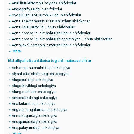
Anal fistulektomiya bo'yicha shifokorlar
Angiografiya uchun shifokorlar
Oyoq Bilagi zo'r jarrohlik uchun shifokorlar
Aorta anevrizmasini tuzatish uchun shifokorlar
Aorta ildizi jarrohligi uchun shifokorlar
Aorta qopqog'ini almashtirish uchun shifokorlar
Aorta qopqog'ini almashtirish operatsiyasi uchun shifokorlar
Aortokaval oqmasini tuzatish uchun shifokorlar
More
Mahalliy aholi punktlarida tegishli mutaxassisliklar
Achampathu shahridagi onkologiya
Aiyankottai shahridagi onkologiya
Alagapuridagi onkologiya
Alagarkovildagi onkologiya
Alanganallurda onkologiya
Ambalattadidagi onkologiya
Anaikulamdagi onkologiya
Angadimangalamdagi onkologiya
Anna Nagardagi onkologiya
Anuppanadidagi onkologiya
Arappalayamdagi onkologiya
More