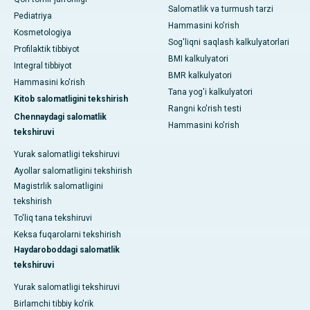
Salomatlik va turmush tarzi
Pediatriya
Hammasini ko'rish
Kosmetologiya
Sog'liqni saqlash kalkulyatorlari
Profilaktik tibbiyot
BMI kalkulyatori
Integral tibbiyot
BMR kalkulyatori
Hammasini ko'rish
Tana yog'i kalkulyatori
Kitob salomatligini tekshirish
Rangni ko'rish testi
Chennaydagi salomatlik
Hammasini ko'rish
tekshiruvi
Yurak salomatligi tekshiruvi
Ayollar salomatligini tekshirish
Magistrlik salomatligini
tekshirish
To'liq tana tekshiruvi
Keksa fuqarolarni tekshirish
Haydaroboddagi salomatlik
tekshiruvi
Yurak salomatligi tekshiruvi
Birlamchi tibbiy ko'rik