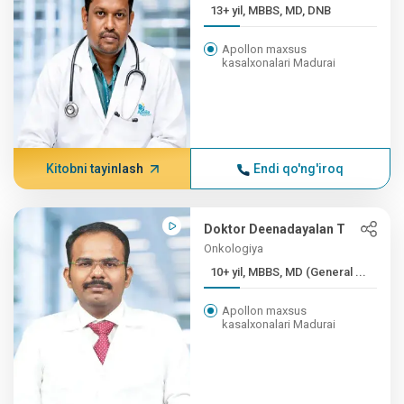
13+ yil, MBBS, MD, DNB
Apollon maxsus
kasalxonalari Madurai
Kitobni tayinlash
Endi qo'ng'iroq
Doktor Deenadayalan T
Onkologiya
10+ yil, MBBS, MD (General ...
Apollon maxsus
kasalxonalari Madurai