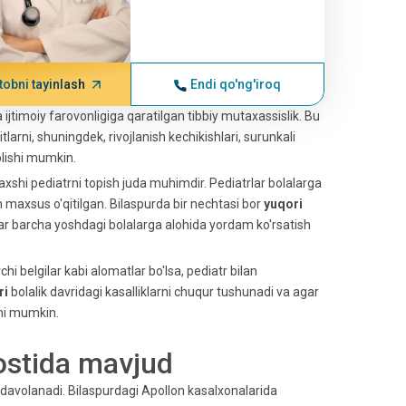
tobni tayinlash
Endi qo'ng'iroq
a ijtimoiy farovonligiga qaratilgan tibbiy mutaxassislik. Bu
itlarni, shuningdek, rivojlanish kechikishlari, surunkali
olishi mumkin.
axshi pediatrni topish juda muhimdir. Pediatrlar bolalarga
hun maxsus o'qitilgan. Bilaspurda bir nechtasi bor
yuqori
lar barcha yoshdagi bolalarga alohida yordam ko'rsatish
i belgilar kabi alomatlar bo'lsa, pediatr bilan
ri
bolalik davridagi kasalliklarni chuqur tushunadi va agar
shi mumkin.
 ostida mavjud
n davolanadi.
Bilaspurdagi Apollon kasalxonalarida