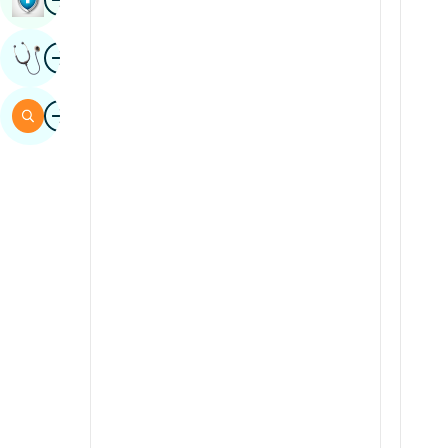
Sind
surat
Mutaxassis Fikrini Oling
Ispaniya
Swahili
surat
Qidirish
Tamil
Telugu
tulu
Urdu