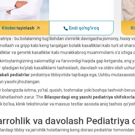
Kitobni tayinlash
Endi qo'ng'iroq
Ki
atriya - bu bolalarning tug'ilishdan o'smirlik davrigacha jismoniy, hissiy v
ollash va gripp kabi keng tarqalgan bolalik kasalliklari kabi turli xil sharo
lliklar va genetik kasalliklar kabi murakkabroq muammolarni o'z ichiga 
kintoylaringizning salomatligi va farovonligi haqida gap ketganda, eng y
ir qiladigan ko'plab kasalliklarni tashxislash, davolash va oldini olish uc
kali pediatrlar
pediatriya tibbiyotida tajribaga ega; Ushbu mutaxassis
n yaxshi jihozlangan.
 bolangizda isitma, yo'tal, qusish, toshmalar yoki boshqa tashvish beruvch
ahatlashish zarur. The
Bilaspurdagi eng yaxshi pediatriya shifokorla
k bo'lsa, klinik tekshiruvlar va maxsus testlar asosida aniq tashxis qo'yi
arrohlik va davolash Pediatriya
lardagi tibbiy va jarrohlik holatlarning keng doirasi pediatrlar tomonida