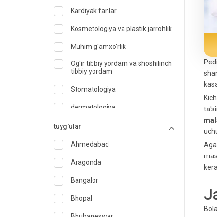
Kardiyak fanlar
Kosmetologiya va plastik jarrohlik
Muhim g'amxo'rlik
Pedi
Og'ir tibbiy yordam va shoshilinch
tibbiy yordam
sham
kasa
Stomatologiya
Kich
dermatologiya
ta's
mala
Diyetolog va ovqatlanish
tuyg'ular
uchu
mutaxassisi
Ahmedabad
Agar
Shoshilinch tibbiy yordam
masl
Aragonda
Endokrinologiya va diabetni
kera
davolash
Bangalor
J
LOR
Bhopal
Bola
Oilaviy tibbiyot mutaxassisi
Bhubaneswar