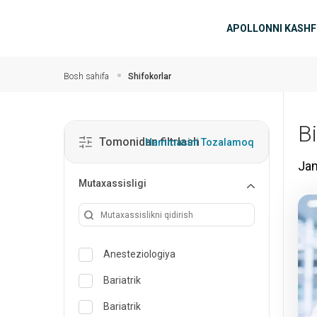
Asosiy mundarijaga
Asosiy n
APOLLONNI KASHF
Bosh sahifa
Shifokorlar
B
Tomonidan filtrlash
Hammasini Tozalamoq
Jam
Mutaxassisligi
Anesteziologiya
Bariatrik
Bariatrik