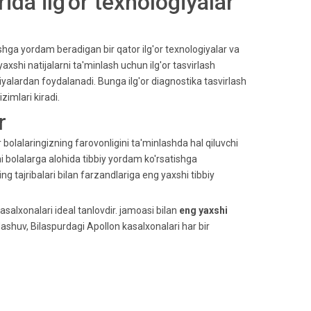
ida ilg'or texnologiyalar
shga yordam beradigan bir qator ilg'or texnologiyalar va
shi natijalarni ta'minlash uchun ilg'or tasvirlash
giyalardan foydalanadi. Bunga ilg'or diagnostika tasvirlash
zimlari kiradi.
r
 bolalaringizning farovonligini ta'minlashda hal qiluvchi
ni bolalarga alohida tibbiy yordam ko'rsatishga
ing tajribalari bilan farzandlariga eng yaxshi tibbiy
salxonalari ideal tanlovdir. jamoasi bilan
eng yaxshi
dashuv, Bilaspurdagi Apollon kasalxonalari har bir