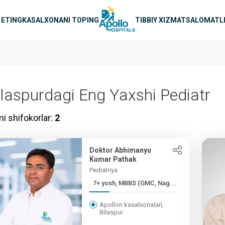
avigatsiya
 ETING
KASALXONANI TOPING
TIBBIY XIZMAT
SALOMATLI
ilaspurdagi Eng Yaxshi Pediatr
i shifokorlar:
2
Doktor Abhimanyu
Kumar Pathak
Pediatriya
7+ yosh, MBBS (GMC, Nag...
Apollon kasalxonalari,
Bilaspur