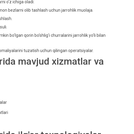
ni o'z ichiga oladi:
n bezlarni olib tashlash uchun jarrohlik muolaja.
ashlash.
uli.
n bo'lgan qorin bo'shlig'i churralarini jarrohlik yo'li bilan
aliyalarini tuzatish uchun qilingan operatsiyalar.
rida mavjud xizmatlar va
alar
tlari