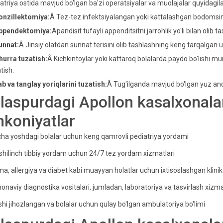
atriya ostida mavjud bo'lgan ba'zi operatsiyalar va muolajalar quyidagilar
onzillektomiya:
Â Tez-tez infektsiyalangan yoki kattalashgan bodomsimo
Appendektomiya:
Apandisit tufayli appenditsitni jarrohlik yo'li bilan olib t
unnat:
Â Jinsiy olatdan sunnat terisini olib tashlashning keng tarqalgan us
hurra tuzatish:
Â Kichkintoylar yoki kattaroq bolalarda paydo bo'lishi mumki
tish.
ab va tanglay yoriqlarini tuzatish:
Â Tug'ilganda mavjud bo'lgan yuz anom
ilaspurdagi Apollon kasalxonala
mkoniyatlar
ha yoshdagi bolalar uchun keng qamrovli pediatriya yordami
hilinch tibbiy yordam uchun 24/7 tez yordam xizmatlari
a, allergiya va diabet kabi muayyan holatlar uchun ixtisoslashgan klinik
naviy diagnostika vositalari, jumladan, laboratoriya va tasvirlash xizma
hi jihozlangan va bolalar uchun qulay bo'lgan ambulatoriya bo'limi