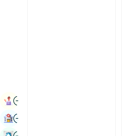
Pulmonologiya
Kannada
Radiologiya va tasvirlash
Kashmiriy
Buyrak haqidagi fanlar
Konkani
Revmatologiya va immunologiya
Malayalam
Robotik jarrohlik
manipuri
Transplantlar
Marathi
urologiya
Nepal / Nepal
Qon tomir jarrohligi
Odia / Oriya
surat
Fors
Kitobni Tayinlash
Punjabi
surat
Kasalxonani Toping
Rajasthani
Rossiya
surat
Sog'liqni Saqlash Tekshiruvi Kitobi