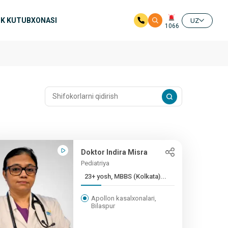
K KUTUBXONASI
UZ
1066
Doktor Indira Misra
Pediatriya
23+ yosh, MBBS (Kolkata)...
Apollon kasalxonalari,
Bilaspur