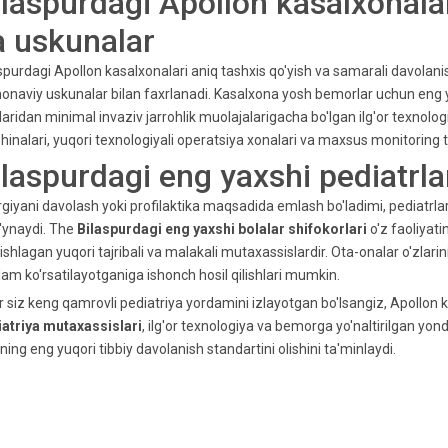
ilaspurdagi Apollon kasalxonalar
a uskunalar
spurdagi Apollon kasalxonalari aniq tashxis qo'yish va samarali davolani
naviy uskunalar bilan faxrlanadi. Kasalxona yosh bemorlar uchun eng yax
laridan minimal invaziv jarrohlik muolajalarigacha bo'lgan ilg'or texnolo
inalari, yuqori texnologiyali operatsiya xonalari va maxsus monitoring ti
ilaspurdagi eng yaxshi pediatrla
rgiyani davolash yoki profilaktika maqsadida emlash bo'ladimi, pediatrlar
o'ynaydi. The
Bilaspurdagi eng yaxshi bolalar shifokorlari
o'z faoliyati
ishlagan yuqori tajribali va malakali mutaxassislardir. Ota-onalar o'zlarin
am ko'rsatilayotganiga ishonch hosil qilishlari mumkin.
 siz keng qamrovli pediatriya yordamini izlayotgan bo'lsangiz, Apollon ka
iatriya mutaxassislari
, ilg'or texnologiya va bemorga yo'naltirilgan yon
ning eng yuqori tibbiy davolanish standartini olishini ta'minlaydi.