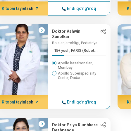
Kitobni tayinlash
Endi qo'ng'iroq
Ki
Doktor Ashwini
Xanolkar
Bolalar jarrohligi, Pediatriya
15+ yosh, FARIS (Robot...
Apollo kasalxonalari,
Mumbay
Apollo Superspeciality
Center, Dadar
Kitobni tayinlash
Endi qo'ng'iroq
Ki
Doktor Priya Kumbhare
Deshpande