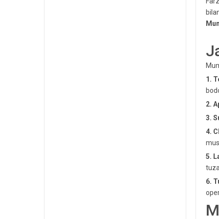
Farz
bila
Mum
J
Mumb
1. T
bodo
2. 
3. S
4. C
must
5. L
tuza
6. T
oper
M