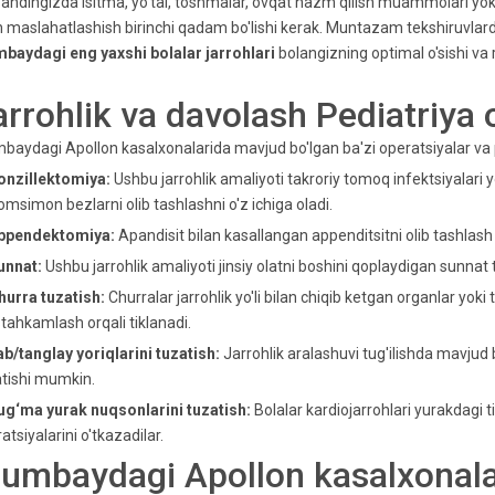
andingizda isitma, yo'tal, toshmalar, ovqat hazm qilish muammolari yok
n maslahatlashish birinchi qadam bo'lishi kerak. Muntazam tekshiruvlarda
baydagi eng yaxshi bolalar jarrohlari
bolangizning optimal o'sishi va r
arrohlik va davolash Pediatriya
aydagi Apollon kasalxonalarida mavjud bo'lgan ba'zi operatsiyalar va pe
onzillektomiya:
Ushbu jarrohlik amaliyoti takroriy tomoq infektsiyalari yo
msimon bezlarni olib tashlashni o'z ichiga oladi.
Appendektomiya:
Apandisit bilan kasallangan appenditsitni olib tashla
unnat:
Ushbu jarrohlik amaliyoti jinsiy olatni boshini qoplaydigan sunnat te
hurra tuzatish:
Churralar jarrohlik yo'li bilan chiqib ketgan organlar yok
ahkamlash orqali tiklanadi.
ab/tanglay yoriqlarini tuzatish:
Jarrohlik aralashuvi tug'ilishda mavjud b
tishi mumkin.
ug‘ma yurak nuqsonlarini tuzatish:
Bolalar kardiojarrohlari yurakdagi t
atsiyalarini o'tkazadilar.
umbaydagi Apollon kasalxonala