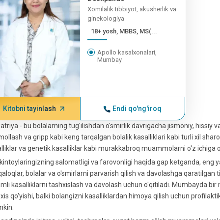
Xomilalik tibbiyot, akusherlik va
ginekologiya
18+ yosh, MBBS, MS(...
Apollo kasalxonalari,
Mumbay
Kitobni tayinlash
Endi qo'ng'iroq
atriya - bu bolalarning tug'ilishdan o'smirlik davrigacha jismoniy, hissiy v
ollash va gripp kabi keng tarqalgan bolalik kasalliklari kabi turli xil sharo
lliklar va genetik kasalliklar kabi murakkabroq muammolarni o'z ichiga 
kintoylaringizning salomatligi va farovonligi haqida gap ketganda, eng y
aloqlar, bolalar va o'smirlarni parvarish qilish va davolashga qaratilgan t
amli kasalliklarni tashxislash va davolash uchun o'qitiladi. Mumbayda bir
xis qo'yishi, balki bolangizni kasalliklardan himoya qilish uchun profilakti
kin.