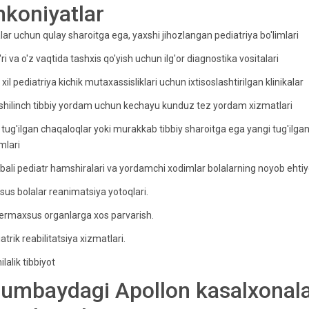
mkoniyatlar
lar uchun qulay sharoitga ega, yaxshi jihozlangan pediatriya bo'limlari
'ri va o'z vaqtida tashxis qo'yish uchun ilg'or diagnostika vositalari
i xil pediatriya kichik mutaxassisliklari uchun ixtisoslashtirilgan klinikalar
hilinch tibbiy yordam uchun kechayu kunduz tez yordam xizmatlari
 tug'ilgan chaqaloqlar yoki murakkab tibbiy sharoitga ega yangi tug'ilg
imlari
ibali pediatr hamshiralari va yordamchi xodimlar bolalarning noyob ehtiyoj
us bolalar reanimatsiya yotoqlari.
ermaxsus organlarga xos parvarish.
atrik reabilitatsiya xizmatlari.
lalik tibbiyot
umbaydagi Apollon kasalxonalari