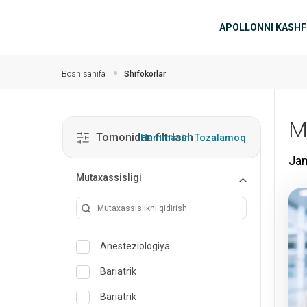
Asosiy mundarijaga
Asosiy n
APOLLONNI KASHF
Bosh sahifa
Shifokorlar
M
Tomonidan filtrlash
Hammasini Tozalamoq
Jam
Mutaxassisligi
Anesteziologiya
Bariatrik
Bariatrik