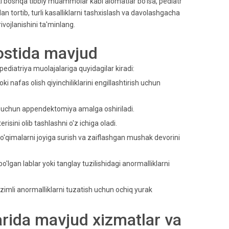
i boshqa tibbiy muammolar kabi alomatlar bo'lsa, pediatr
n tortib, turli kasalliklarni tashxislash va davolashgacha
ivojlanishini ta'minlang.
 ostida mavjud
diatriya muolajalariga quyidagilar kiradi:
ki nafas olish qiyinchiliklarini engillashtirish uchun
sh uchun appendektomiya amalga oshiriladi.
risini olib tashlashni o'z ichiga oladi.
i to'qimalarni joyiga surish va zaiflashgan mushak devorini
o'lgan lablar yoki tanglay tuzilishidagi anormalliklarni
izimli anormalliklarni tuzatish uchun ochiq yurak
rida mavjud xizmatlar va