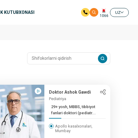
K KUTUBXONASI
UZ
1066
Doktor Ashok Gawdi
Pediatriya
29+ yosh, MBBS, tibbiyot
fanlari doktori (pediatr...
Apollo kasalxonalari,
Mumbay