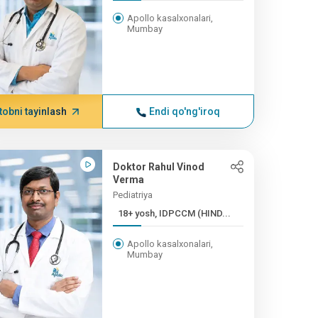
Apollo kasalxonalari,
Mumbay
tobni tayinlash
Endi qo'ng'iroq
Doktor Rahul Vinod
Verma
Pediatriya
18+ yosh, IDPCCM (HIND...
Apollo kasalxonalari,
Mumbay