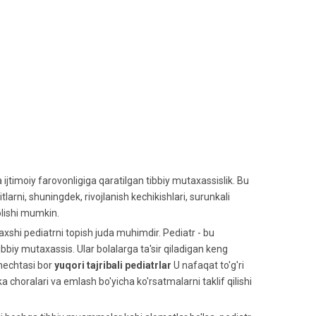
a ijtimoiy farovonligiga qaratilgan tibbiy mutaxassislik. Bu
itlarni, shuningdek, rivojlanish kechikishlari, surunkali
olishi mumkin.
axshi pediatrni topish juda muhimdir. Pediatr - bu
ibbiy mutaxassis. Ular bolalarga ta'sir qiladigan keng
 nechtasi bor
yuqori tajribali pediatrlar
U nafaqat to'g'ri
ka choralari va emlash bo'yicha ko'rsatmalarni taklif qilishi