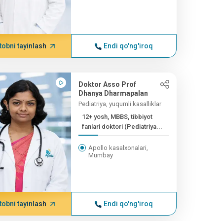
tobni tayinlash
Endi qo'ng'iroq
Doktor Asso Prof
Dhanya Dharmapalan
Pediatriya, yuqumli kasalliklar
12+ yosh, MBBS, tibbiyot
fanlari doktori (Pediatriya...
Apollo kasalxonalari,
Mumbay
tobni tayinlash
Endi qo'ng'iroq