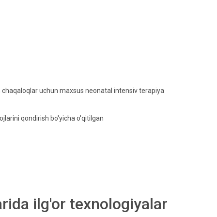
an chaqaloqlar uchun maxsus neonatal intensiv terapiya
larini qondirish bo'yicha o'qitilgan
da ilg'or texnologiyalar