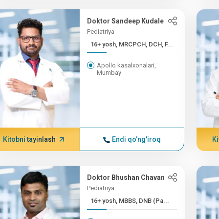
Doktor Sandeep Kudale
Pediatriya
16+ yosh, MRCPCH, DCH, F...
Apollo kasalxonalari,
Mumbay
Kitobni tayinlash
Endi qo'ng'iroq
Ki
Doktor Bhushan Chavan
Pediatriya
16+ yosh, MBBS, DNB (Pa...