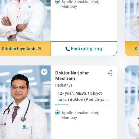
Apollo kasalxonalari,
Mumbay
Kitobni tayinlash
Endi qo'ng'iroq
Ki
Doktor Narjohan
Meshram
Pediatriya
12+ yosh, MBBS, tibbiyot
fanlari doktori (Pediatriya...
Apollo kasalxonalari,
Mumbay