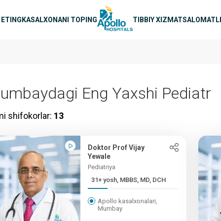
avigatsiya
 ETING
KASALXONANI TOPING
TIBBIY XIZMAT
SALOMATLI
umbaydagi Eng Yaxshi Pediatr
i shifokorlar:
13
Doktor Prof Vijay
Yewale
Pediatriya
31+ yosh, MBBS, MD, DCH
Apollo kasalxonalari,
Mumbay