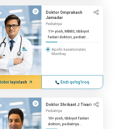
Doktor Omprakash
Jamadar
Pediatriya
11+ yosh, MBBS, tibbiyot
fanlari doktori, pediatr...
Apollo kasalxonalari,
Mumbay
tobni tayinlash
Endi qo'ng'iroq
Doktor Shrikant J Tivari
Pediatriya
10+ yosh, tibbiyot fanlari
doktori, pediatriya...