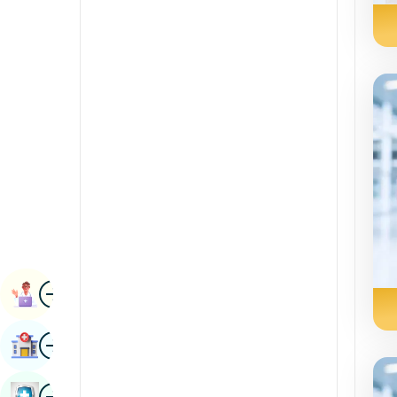
Pulmonologiya
Kannada
Radiologiya va tasvirlash
Kashmiriy
Buyrak haqidagi fanlar
Konkani
Revmatologiya va immunologiya
Malayalam
Robotik jarrohlik
manipuri
Transplantlar
Marathi
urologiya
Nepal / Nepal
Qon tomir jarrohligi
Odia / Oriya
surat
Fors
Kitobni Tayinlash
Punjabi
surat
Kasalxonani Toping
Rajasthani
Rossiya
surat
Sog'liqni Saqlash Tekshiruvi Kitobi