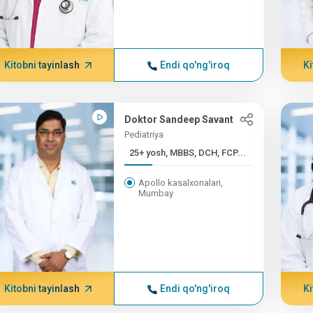
Kitobni tayinlash
Endi qo'ng'iroq
Ki
Doktor Sandeep Savant
Pediatriya
25+ yosh, MBBS, DCH, FCP...
Apollo kasalxonalari,
Mumbay
Kitobni tayinlash
Endi qo'ng'iroq
Ki