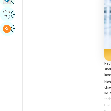
Sind
surat
Mutaxassis Fikrini Oling
Ispaniya
Swahili
surat
Qidirish
Tamil
Telugu
tulu
Urdu
Pedi
sham
kasa
Kich
chaq
ko'l
tash
mum