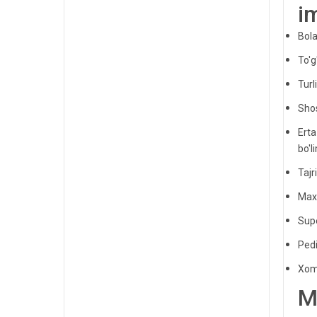
i
Bola
To'g
Turl
Shos
Erta
bo'l
Tajr
Maxs
Sup
Pedi
Xomi
M