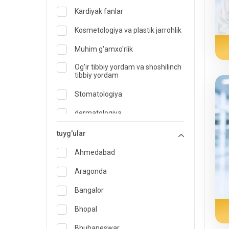
Kardiyak fanlar
Kosmetologiya va plastik jarrohlik
Muhim g'amxo'rlik
Og'ir tibbiy yordam va shoshilinch
tibbiy yordam
Stomatologiya
dermatologiya
Diyetolog va ovqatlanish
tuyg'ular
mutaxassisi
Ahmedabad
Shoshilinch tibbiy yordam
Aragonda
Endokrinologiya va diabetni
davolash
Bangalor
LOR
Bhopal
Oilaviy tibbiyot mutaxassisi
Bhubaneswar