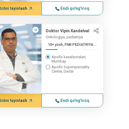
tobni tayinlash
Endi qo'ng'iroq
Doktor Vipin Xandelval
Onkologiya, pediatriya
10+ yosh, FNB PEDIATRIYA...
Apollo kasalxonalari,
Mumbay
Apollo Superspeciality
Center, Dadar
tobni tayinlash
Endi qo'ng'iroq