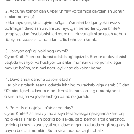
2. Accuray tomonidan CyberKnife® yordamida davolanish uchun
kimlar munosib?
Ishlamaydigan, kirish qiyin bo'lgan o'smalari bo'lgan yoki invaziv
bo'lmagan davolash usulini qidirayotgan bemorlar CyberKnife®
terapiyasidan foydalanishlari mumkin. Muvofiqlikni aniqlash uchun
tibbiy mutaxassis tomonidan to'liq baholash kerak.
3. Jarayon og'riqli yoki noqulaymi?
CyberKnife® protsedurasi odatda og'riqsizdir. Bemorlar davolanish
vaqtida hushyor va hushyor turishlari mumkin va ko'pchilik, agar
mavjud bo'lsa, minimal noqulaylik haqida xabar beradi.
4. Davolanish qancha davom etadi?
Har bir davolash seansi odatda ishning murakkabligiga qarab 30 dan
90 minutgacha davom etadi. Kerakli seanslarning umumiy soni
o'simta hajmi va joylashishiga qarab o'zgaradi.
5. Potentsial nojo'ya ta'sirlar qanday?
CyberKnife® an'anaviy radiatsiya terapiyasiga qaraganda kamroq
nojo'ya ta'sirlar bilan bog'liq bo'lsa-da, ba'zi bemorlarda charchoq,
terining tirnash xususiyati yoki davolangan hududda engil noqulaylik
paydo bo'lishi mumkin. Bu ta'sirlar odatda vaqtinchalik.