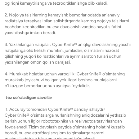
og'riqni kamaytirishga va tezroq tiklanishga olib keladi.
2. Nojo'ya ta'sirlarning kamayishi: bemorlar odatda an'anaviy
radiatsiya terapiyasi bilan solishtirganda kamroq nojo'ya ta'sirlarni
boshdan kechiradilar, bu esa davolanish vaqtida hayot sifatini
yaxshilashga imkon beradi.
3. Yaxshilangan natijalar: CyberKnife® aniqligi davolashning yaxshi
natijalariga olib kelishi mumkin, jumladan, o'smalarni nazorat
qilishning yuqori ko'rsatkichlari va ayrim saraton turlari uchun
yaxshilangan omon qolish darajasi.
4. Murakkab holatlar uchun yaroqlilik: CyberKnife® o'simtaning
murakkab joylashuvi bo'lgan yoki ilgari boshqa muolajalarni
o'tkazgan bemorlar uchun ayniqsa foydalidir.
tez so'raladigan savollar
1. Accuray tomonidan CyberKnife® qanday ishlaydi?
CyberKnife® o'simtalarga nurlanishning aniq dozalarini yetkazib
berish uchun ilg'or robototexnika va real vaqtda tasvirlashdan
foydalanadi. Tizim davolash paytida o'simtaning holatini kuzatib
boradi, bu esa atrofdagi sog'lom to'qimalarga zararni
minimallashtirish bilan aniq nishonni ta'minlaydi.