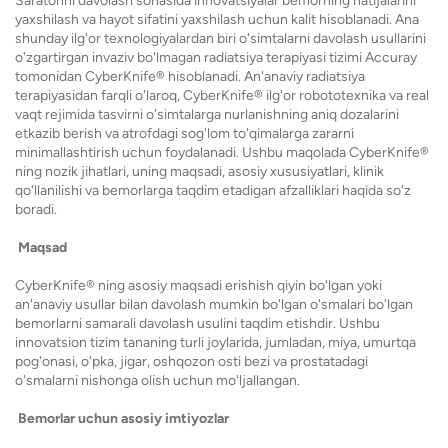
Saratonni davolash sohasida innovatsiyalar bemorning natijalarini
yaxshilash va hayot sifatini yaxshilash uchun kalit hisoblanadi. Ana
shunday ilg'or texnologiyalardan biri o'simtalarni davolash usullarini
o'zgartirgan invaziv bo'lmagan radiatsiya terapiyasi tizimi Accuray
tomonidan CyberKnife® hisoblanadi. An'anaviy radiatsiya
terapiyasidan farqli o'laroq, CyberKnife® ilg'or robototexnika va real
vaqt rejimida tasvirni o'simtalarga nurlanishning aniq dozalarini
etkazib berish va atrofdagi sog'lom to'qimalarga zararni
minimallashtirish uchun foydalanadi. Ushbu maqolada CyberKnife®
ning nozik jihatlari, uning maqsadi, asosiy xususiyatlari, klinik
qo'llanilishi va bemorlarga taqdim etadigan afzalliklari haqida so'z
boradi.
Maqsad
CyberKnife® ning asosiy maqsadi erishish qiyin bo'lgan yoki
an'anaviy usullar bilan davolash mumkin bo'lgan o'smalari bo'lgan
bemorlarni samarali davolash usulini taqdim etishdir. Ushbu
innovatsion tizim tananing turli joylarida, jumladan, miya, umurtqa
pog'onasi, o'pka, jigar, oshqozon osti bezi va prostatadagi
o'smalarni nishonga olish uchun mo'ljallangan.
Bemorlar uchun asosiy imtiyozlar