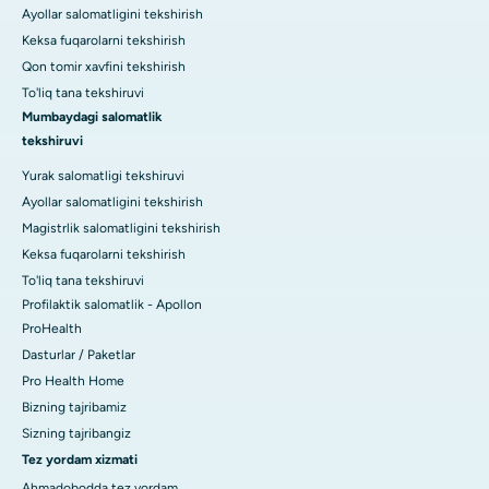
Ayollar salomatligini tekshirish
Keksa fuqarolarni tekshirish
Qon tomir xavfini tekshirish
To'liq tana tekshiruvi
Mumbaydagi salomatlik
tekshiruvi
Yurak salomatligi tekshiruvi
Ayollar salomatligini tekshirish
Magistrlik salomatligini tekshirish
Keksa fuqarolarni tekshirish
To'liq tana tekshiruvi
Profilaktik salomatlik - Apollon
ProHealth
Dasturlar / Paketlar
Pro Health Home
Bizning tajribamiz
Sizning tajribangiz
Tez yordam xizmati
Ahmadobodda tez yordam