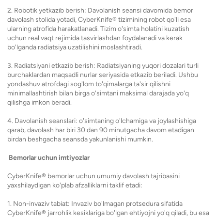
2. Robotik yetkazib berish: Davolanish seansi davomida bemor
davolash stolida yotadi, CyberKnife® tizimining robot qo'li esa
ularning atrofida harakatlanadi. Tizim o'simta holatini kuzatish
uchun real vaqt rejimida tasvirlashdan foydalanadi va kerak
bo'lganda radiatsiya uzatilishini moslashtiradi.
3. Radiatsiyani etkazib berish: Radiatsiyaning yuqori dozalari turli
burchaklardan maqsadli nurlar seriyasida etkazib beriladi. Ushbu
yondashuv atrofdagi sog'lom to'qimalarga ta'sir qilishni
minimallashtirish bilan birga o'simtani maksimal darajada yo'q
qilishga imkon beradi.
4. Davolanish seanslari: o'simtaning o'lchamiga va joylashishiga
qarab, davolash har biri 30 dan 90 minutgacha davom etadigan
birdan beshgacha seansda yakunlanishi mumkin.
Bemorlar uchun imtiyozlar
CyberKnife® bemorlar uchun umumiy davolash tajribasini
yaxshilaydigan ko'plab afzalliklarni taklif etadi:
1. Non-invaziv tabiat: Invaziv bo'lmagan protsedura sifatida
CyberKnife® jarrohlik kesiklariga bo'lgan ehtiyojni yo'q qiladi, bu esa