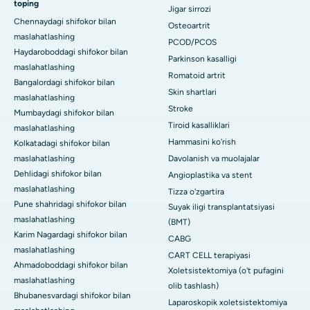
toping
Jigar sirrozi
Chennaydagi shifokor bilan
Osteoartrit
maslahatlashing
PCOD/PCOS
Haydaroboddagi shifokor bilan
Parkinson kasalligi
maslahatlashing
Romatoid artrit
Bangalordagi shifokor bilan
Skin shartlari
maslahatlashing
Stroke
Mumbaydagi shifokor bilan
Tiroid kasalliklari
maslahatlashing
Hammasini ko'rish
Kolkatadagi shifokor bilan
maslahatlashing
Davolanish va muolajalar
Dehlidagi shifokor bilan
Angioplastika va stent
maslahatlashing
Tizza o'zgartira
Pune shahridagi shifokor bilan
Suyak iligi transplantatsiyasi
maslahatlashing
(BMT)
Karim Nagardagi shifokor bilan
CABG
maslahatlashing
CART CELL terapiyasi
Ahmadoboddagi shifokor bilan
Xoletsistektomiya (o't pufagini
maslahatlashing
olib tashlash)
Bhubanesvardagi shifokor bilan
Laparoskopik xoletsistektomiya