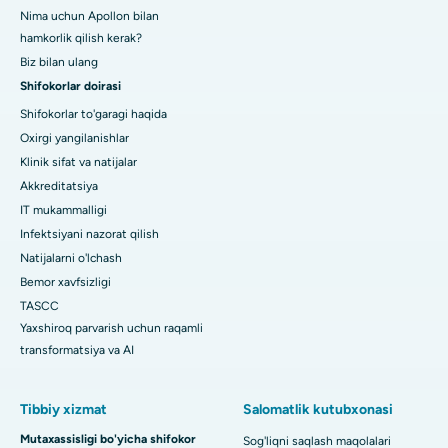
Nima uchun Apollon bilan
hamkorlik qilish kerak?
Biz bilan ulang
Shifokorlar doirasi
Shifokorlar to'garagi haqida
Oxirgi yangilanishlar
Klinik sifat va natijalar
Akkreditatsiya
IT mukammalligi
Infektsiyani nazorat qilish
Natijalarni o'lchash
Bemor xavfsizligi
TASCC
Yaxshiroq parvarish uchun raqamli
transformatsiya va AI
Tibbiy xizmat
Salomatlik kutubxonasi
Mutaxassisligi bo'yicha shifokor
Sog'liqni saqlash maqolalari