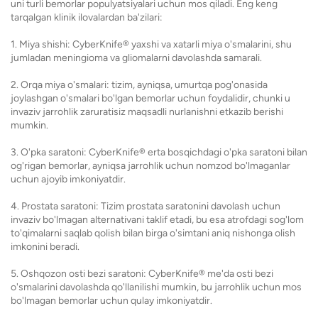
uni turli bemorlar populyatsiyalari uchun mos qiladi. Eng keng
tarqalgan klinik ilovalardan ba'zilari:
1. Miya shishi: CyberKnife® yaxshi va xatarli miya o'smalarini, shu
jumladan meningioma va gliomalarni davolashda samarali.
2. Orqa miya o'smalari: tizim, ayniqsa, umurtqa pog'onasida
joylashgan o'smalari bo'lgan bemorlar uchun foydalidir, chunki u
invaziv jarrohlik zaruratisiz maqsadli nurlanishni etkazib berishi
mumkin.
3. O'pka saratoni: CyberKnife® erta bosqichdagi o'pka saratoni bilan
og'rigan bemorlar, ayniqsa jarrohlik uchun nomzod bo'lmaganlar
uchun ajoyib imkoniyatdir.
4. Prostata saratoni: Tizim prostata saratonini davolash uchun
invaziv bo'lmagan alternativani taklif etadi, bu esa atrofdagi sog'lom
to'qimalarni saqlab qolish bilan birga o'simtani aniq nishonga olish
imkonini beradi.
5. Oshqozon osti bezi saratoni: CyberKnife® me'da osti bezi
o'smalarini davolashda qo'llanilishi mumkin, bu jarrohlik uchun mos
bo'lmagan bemorlar uchun qulay imkoniyatdir.