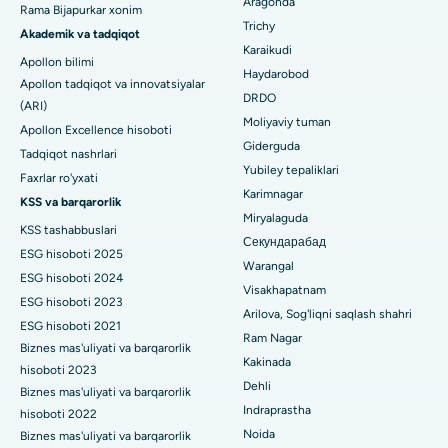
Aragonda
Rama Bijapurkar xonim
Umumiy jarrohni toping
Bilaspurdagi Seepat yo'lidagi eng yaxshi kasalxona
Trichy
Brakiterapiya
Akademik va tadqiqot
Karaikudi
Apollon bilimi
Ahmedabaddagi Ellisbridge shahridagi eng yaxshi shifoxona
kolonoskopiya
Haydarobod
Apollon tadqiqot va innovatsiyalar
DRDO
Nyu-Dehlidagi eng yaxshi shifoxona
(ARI)
Polipektomiya
Moliyaviy tuman
Apollon Excellence hisoboti
DRDO, Haydaroboddagi eng yaxshi shifoxona
Giderguda
Mulohaza miya stimulyatsiyasi
Tadqiqot nashrlari
Yubiley tepaliklari
Faxrlar ro'yxati
GS Road, Guwahati shahridagi eng yaxshi kasalxona
Peritoneal dializ
Karimnagar
KSS va barqarorlik
Miryalaguda
Hyderguda, Haydaroboddagi eng yaxshi shifoxona
KSS tashabbuslari
Buyrak biopsiyasi
Секундарабад
ESG hisoboti 2025
Vijay Nagar, Indoredagi eng yaxshi shifoxona
Warangal
Paratiroidektomiya
ESG hisoboti 2024
Visakhapatnam
ESG hisoboti 2023
Suryaraopeta Main Road, Kakinadadagi eng yaxshi kasalxona
Sitoreduktiv jarrohlik
Arilova, Sog'liqni saqlash shahri
ESG hisoboti 2021
Ram Nagar
Kalkutta shahridagi Kanal aylanma yo'lidagi eng yaxshi
Biznes mas'uliyati va barqarorlik
Seramika bilan umumiy tizzani almashtirish
Kakinada
shifoxona
hisoboti 2023
Dehli
ERCP
Biznes mas'uliyati va barqarorlik
CBD Belapur, Navi Mumbaydagi eng yaxshi shifoxona
Indraprastha
hisoboti 2022
Noida
Biznes mas'uliyati va barqarorlik
Panchavati, Nashikdagi eng yaxshi shifoxona