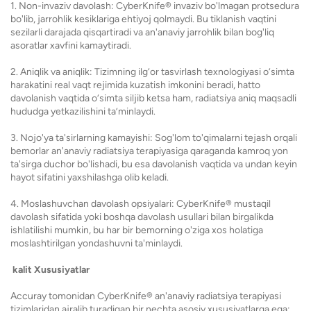
1. Non-invaziv davolash: CyberKnife® invaziv bo'lmagan protsedura
bo'lib, jarrohlik kesiklariga ehtiyoj qolmaydi. Bu tiklanish vaqtini
sezilarli darajada qisqartiradi va an'anaviy jarrohlik bilan bog'liq
asoratlar xavfini kamaytiradi.
2. Aniqlik va aniqlik: Tizimning ilg‘or tasvirlash texnologiyasi o‘simta
harakatini real vaqt rejimida kuzatish imkonini beradi, hatto
davolanish vaqtida o‘simta siljib ketsa ham, radiatsiya aniq maqsadli
hududga yetkazilishini ta’minlaydi.
3. Nojo'ya ta'sirlarning kamayishi: Sog'lom to'qimalarni tejash orqali
bemorlar an'anaviy radiatsiya terapiyasiga qaraganda kamroq yon
ta'sirga duchor bo'lishadi, bu esa davolanish vaqtida va undan keyin
hayot sifatini yaxshilashga olib keladi.
4. Moslashuvchan davolash opsiyalari: CyberKnife® mustaqil
davolash sifatida yoki boshqa davolash usullari bilan birgalikda
ishlatilishi mumkin, bu har bir bemorning o'ziga xos holatiga
moslashtirilgan yondashuvni ta'minlaydi.
kalit Xususiyatlar
Accuray tomonidan CyberKnife® an'anaviy radiatsiya terapiyasi
tizimlaridan ajralib turadigan bir nechta asosiy xususiyatlarga ega: