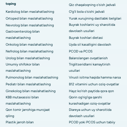
toping
Qiz chaqaloqning o'sish jadvali
Kardiolog bilan maslahatlashing
O'g'il bola o'sishi jadvali
Ortoped bilan maslahatlashing
Yurak xurujining dastlabki belgilari
Buyrak toshlarini uy sharoitida
Nevrolog bilan maslahatlashing
davolash usullari
Gastroenterolog bilan
maslahatlashing
Buyrak toshlari dietasi
Onkolog bilan maslahatlashing
Uyda sil kasalligini davolash
Nefrolog bilan maslahatlashing
PCOD va PCOS
Urolog bilan maslahatlashing
Balanslangan ovqatlanish
Umumiy shifokor bilan
Triglitseridlarni kamaytirish
maslahatlashing
usullari
Pulmonolog bilan maslahatlashing
Virusli isitma haqida hamma narsa
Pediatr bilan maslahatlashing
B12 vitamini uchun oziq-ovqatlar
Ginekolog bilan maslahatlashing
Hayz ko'rish paytida qora qon
KBB mutaxassisi bilan
Qorin og'rig'iga qarshi
maslahatlashing
kurashadigan oziq-ovqatlar
Qon tomir jarrohiga murojaat
Diareya uchun uy sharoitida
qiling
davolash usullari
Plastik jarroh bilan
PCOD yoki PCOS uchun tabiiy