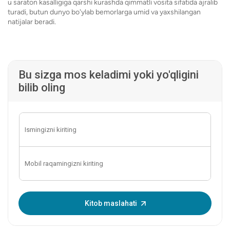
u saraton kasalligiga qarshi kurashda qimmatli vosita sifatida ajralib
turadi, butun dunyo bo'ylab bemorlarga umid va yaxshilangan
natijalar beradi.
Bu sizga mos keladimi yoki yo'qligini
bilib oling
Bir martalik parolni kiriting:
Kitob maslahati