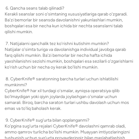
6. Qancha seans talab qilinadi?
Kerakli seanslar soni o'simtaning xususiyatlariga qarab o'zgaradi.
Ba'zi bemorlar bir seansda davolanishni yakunlashlari mumkin,
boshqalari esa bir necha kun ichida bir nechta seanslarni talab
qilishi mumkin.
7. Natijalarni qanchalik tez ko'rishni kutishim mumkin?
Natijalar o'simta turiga va davolanishga individual javobga qarab
farq qilishi mumkin. Ba'zi bemorlar bir necha hafta ichida
yaxshilanishni sezishi mumkin, boshqalari esa sezilarli o'zgarishlarni
ko'rish uchun bir necha oy kerak bo'lishi mumkin.
8. CyberKnife® saratonning barcha turlari uchun ishlatilishi
mumkinmi?
CyberKnife® har xil turdagi o'smalar, ayniqsa operatsiya qilib
bo'lmaydigan yoki qiyin joylarda joylashgan o'smalar uchun
samarali. Biroq, barcha saraton turlari ushbu davolash uchun mos
emas va to'liq baholash kerak.
9. CyberKnife® sug'urta bilan qoplanganmi?
Ko'pgina sug'urta rejalari CyberKnife® davolashni qamrab oladi,
ammo qamrov turlicha bo'lishi mumkin. Muayyan imtiyozlaringizni
tushunish uchun sug'urta provayderingiz bilan maslahatlashish