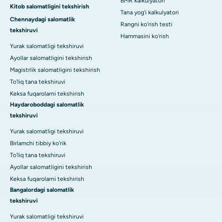
BMR kalkulyatori
Kitob salomatligini tekshirish
Tana yog'i kalkulyatori
Chennaydagi salomatlik
Rangni ko'rish testi
tekshiruvi
Hammasini ko'rish
Yurak salomatligi tekshiruvi
Ayollar salomatligini tekshirish
Magistrlik salomatligini tekshirish
To'liq tana tekshiruvi
Keksa fuqarolarni tekshirish
Haydaroboddagi salomatlik
tekshiruvi
Yurak salomatligi tekshiruvi
Birlamchi tibbiy ko'rik
To'liq tana tekshiruvi
Ayollar salomatligini tekshirish
Keksa fuqarolarni tekshirish
Bangalordagi salomatlik
tekshiruvi
Yurak salomatligi tekshiruvi