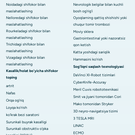
Noidadagi shifokor bilan
Nevrologik belgilar bilan kuchli
maslahatlashing
bosh og'rig'i
Nelloredagi shifokor bilan
Oyoqlarning qattiq shishishi yoki
maslahatlashing
chuqur tomir trombozi
Rourkeladagi shifokor bilan
Moviy sklera
maslahatlashing
Gastrointestinal yoki nazoratsiz
Trichidagi shifokor bilan
qon ketish
maslahatlashing
Katta yoshdagi sariqlik
Vizagdagi shifokor bilan
Hammasini ko'rish
maslahatlashing
Sog'liqni saqlash texnologiyasi
Kasallik/holat bo'yicha shifokor
DaVinci XI-Robot tizimlari
toping
CyberKnife-Accuray
artrit
Meril Cuvis robototexnikasi
Nafas
Smit va jiyani tomonidan Cori
Orqa og'riq
Mako tomonidan Stryker
Loyqa ko'rish
3D neyro-navigatsiya tizimi
ko'krak bezi saratoni
3 TESLA MRI
Surunkali buyrak kasalligi
LINAC
Surunkali obstruktiv o'pka
ECMO