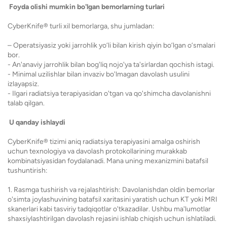
Foyda olishi mumkin bo'lgan bemorlarning turlari
CyberKnife® turli xil bemorlarga, shu jumladan:
– Operatsiyasiz yoki jarrohlik yo‘li bilan kirish qiyin bo‘lgan o‘smalari
bor.
- An'anaviy jarrohlik bilan bog'liq nojo'ya ta'sirlardan qochish istagi.
- Minimal uzilishlar bilan invaziv bo'lmagan davolash usulini
izlayapsiz.
- Ilgari radiatsiya terapiyasidan o'tgan va qo'shimcha davolanishni
talab qilgan.
U qanday ishlaydi
CyberKnife® tizimi aniq radiatsiya terapiyasini amalga oshirish
uchun texnologiya va davolash protokollarining murakkab
kombinatsiyasidan foydalanadi. Mana uning mexanizmini batafsil
tushuntirish:
1. Rasmga tushirish va rejalashtirish: Davolanishdan oldin bemorlar
o'simta joylashuvining batafsil xaritasini yaratish uchun KT yoki MRI
skanerlari kabi tasviriy tadqiqotlar o'tkazadilar. Ushbu ma'lumotlar
shaxsiylashtirilgan davolash rejasini ishlab chiqish uchun ishlatiladi.