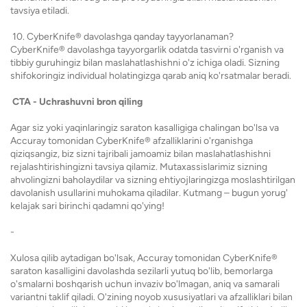
tavsiya etiladi.
10. CyberKnife® davolashga qanday tayyorlanaman?
CyberKnife® davolashga tayyorgarlik odatda tasvirni o'rganish va
tibbiy guruhingiz bilan maslahatlashishni o'z ichiga oladi. Sizning
shifokoringiz individual holatingizga qarab aniq ko'rsatmalar beradi.
CTA - Uchrashuvni bron qiling
Agar siz yoki yaqinlaringiz saraton kasalligiga chalingan bo'lsa va
Accuray tomonidan CyberKnife® afzalliklarini o'rganishga
qiziqsangiz, biz sizni tajribali jamoamiz bilan maslahatlashishni
rejalashtirishingizni tavsiya qilamiz. Mutaxassislarimiz sizning
ahvolingizni baholaydilar va sizning ehtiyojlaringizga moslashtirilgan
davolanish usullarini muhokama qiladilar. Kutmang – bugun yorug'
kelajak sari birinchi qadamni qo'ying!
-
Xulosa qilib aytadigan bo'lsak, Accuray tomonidan CyberKnife®
saraton kasalligini davolashda sezilarli yutuq bo'lib, bemorlarga
o'smalarni boshqarish uchun invaziv bo'lmagan, aniq va samarali
variantni taklif qiladi. O'zining noyob xususiyatlari va afzalliklari bilan