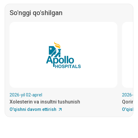
So'nggi qo'shilgan
2026-yil 02-aprel
2026-yil
Xolesterin va insultni tushunish
Qorin y
O'qishni davom ettirish
O'qishn