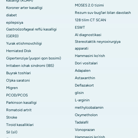
kasalligi (KOAH)
MOSES 2.0 tizimi
Koroner arter kasalligi
Rezum suv bug'lari bilan davolash
diabet
128 tilim CT SCAN
epilepsiya
ESWT
Gastroözofageal reflü kasalligi
AI diagnostikasi
(GERD)
Stereotaktik neyroxirurgiya
Yurak etishmovchiligi
apparati
Herniated Disk
Hammasini ko'rish
Gipertenziya (yuqori qon bosimi)
Dori vositalari
Irritaben ichak sindromi (IBS)
Adapalen
Buyrak toshlari
Astaxanthin
O'pka saratoni
Deflazakort
Migren
glisin
PCOD/PCOS
L-arginin
Parkinson kasalligi
methylcobalamin
Romatoid artrit
Oxymetholon
Stroke
Tadalafil
Tiroid kasalliklari
Vonoprazan
Sil (sil)
Hammasini ko'rish