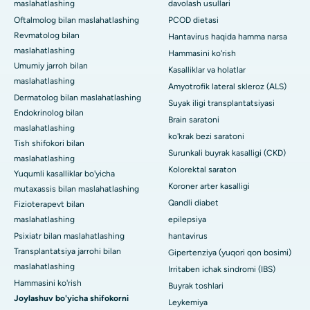
maslahatlashing
davolash usullari
Oftalmolog bilan maslahatlashing
PCOD dietasi
Revmatolog bilan
Hantavirus haqida hamma narsa
maslahatlashing
Hammasini ko'rish
Umumiy jarroh bilan
Kasalliklar va holatlar
maslahatlashing
Amyotrofik lateral skleroz (ALS)
Dermatolog bilan maslahatlashing
Suyak iligi transplantatsiyasi
Endokrinolog bilan
Brain saratoni
maslahatlashing
ko'krak bezi saratoni
Tish shifokori bilan
Surunkali buyrak kasalligi (CKD)
maslahatlashing
Kolorektal saraton
Yuqumli kasalliklar bo'yicha
Koroner arter kasalligi
mutaxassis bilan maslahatlashing
Qandli diabet
Fizioterapevt bilan
maslahatlashing
epilepsiya
Psixiatr bilan maslahatlashing
hantavirus
Transplantatsiya jarrohi bilan
Gipertenziya (yuqori qon bosimi)
maslahatlashing
Irritaben ichak sindromi (IBS)
Hammasini ko'rish
Buyrak toshlari
Joylashuv bo'yicha shifokorni
Leykemiya