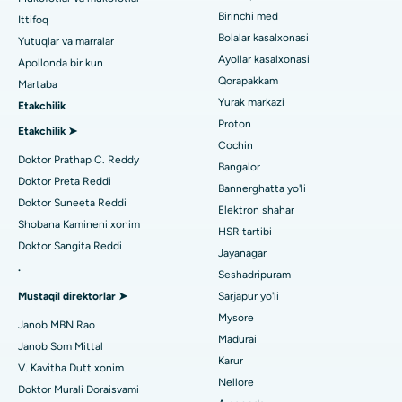
liposuction
Dermatologni toping
Birinchi med
Ittifoq
Tondiarpet, Chennai shahridagi eng yaxshi shifoxona
Koroner angiografiya
Bolalar kasalxonasi
Yutuqlar va marralar
Ayollar kasalxonasi
Apollonda bir kun
Kotturpuram, Chennai shahridagi eng yaxshi shifoxona
Transkateter Aorta valfini almashtirish
Qorapakkam
Urologni toping
Martaba
Kovai yo'lidagi eng yaxshi kasalxona, Karur
Yurak markazi
Etakchilik
MitraClip vana ta'mirlash
Proton
Etakchilik ➤
Karapakkam, Chennaydagi eng yaxshi shifoxona
Minimal invaziv yurak jarrohligi
Cochin
Diabetologni toping
Doktor Prathap C. Reddy
Bangalor
Arilova, Vizagdagi eng yaxshi shifoxona
Kateterni yo'q qilish
Doktor Preta Reddi
Bannerghatta yo'li
Doktor Suneeta Reddi
Kanpur yo'lidagi eng yaxshi kasalxona, Laknau
Elektron shahar
Ginekologni toping
ACL rekonstruksiya jarrohligi
Shobana Kamineni xonim
HSR tartibi
Noida shtatidagi 26-sektordagi eng yaxshi shifoxona
Doktor Sangita Reddi
Orqaga elkalarni almashtirish
Jayanagar
.
Seshadripuram
Umumiy shifokorni toping
Gandhinagar, Ahmedabaddagi eng yaxshi shifoxona
Endometriya ablasyonu
Mustaqil direktorlar ➤
Sarjapur yo'li
Aragonda, Andhra Pradeshdagi eng yaxshi shifoxona
Mysore
Bachadon arteriyasi embolizatsiyasi
Janob MBN Rao
Madurai
Janob Som Mittal
Psixologni toping
Bannerghatta yo'lidagi eng yaxshi kasalxona, Bangalor
Tuxumdon sistektomiyasi
Karur
V. Kavitha Dutt xonim
Nellore
Bhubaneswardagi 15-bo'limdagi eng yaxshi kasalxona
Doktor Murali Doraisvami
Ko'krak bezi saratoni operatsiyasi