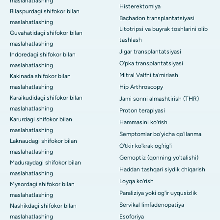
maslahatlashing
Histerektomiya
Bilaspurdagi shifokor bilan
Bachadon transplantatsiyasi
maslahatlashing
Litotripsi va buyrak toshlarini olib
Guvahatidagi shifokor bilan
tashlash
maslahatlashing
Jigar transplantatsiyasi
Indoredagi shifokor bilan
O'pka transplantatsiyasi
maslahatlashing
Mitral Valfni ta'mirlash
Kakinada shifokor bilan
maslahatlashing
Hip Arthroscopy
Karaikudidagi shifokor bilan
Jami sonni almashtirish (THR)
maslahatlashing
Proton terapiyasi
Karurdagi shifokor bilan
Hammasini ko'rish
maslahatlashing
Semptomlar bo'yicha qo'llanma
Laknaudagi shifokor bilan
O'tkir ko'krak og'rig'i
maslahatlashing
Gemoptiz (qonning yo'talishi)
Maduraydagi shifokor bilan
Haddan tashqari siydik chiqarish
maslahatlashing
Loyqa ko'rish
Mysordagi shifokor bilan
Paraliziya yoki og'ir uyqusizlik
maslahatlashing
Servikal limfadenopatiya
Nashikdagi shifokor bilan
maslahatlashing
Esoforiya