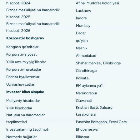
hisoboti 2024
Afina, Mudofaa koloniyasi
Biznes mas'uliyati va barqarorlik
Lucknow
Sekunderabad, Haydaroboddagi eng yaxshi shifoxona
hisoboti 2025
Indore
Seshadripuramdagi eng yaxshi kasalxona, Bangalor
Biznes mas'uliyati va barqarorlik
Mumbay
hisoboti 2026
Dadar
Waltair Main Road, Visakhapatnamdagi eng yaxshi shifoxona
Korporativ boshqaruv
qo'yish
Kengash qo'mitalari
Nashik
Subhash Nagar yo'lidagi eng yaxshi kasalxona, Karimnagar
Korporativ siyosat
Ahmedabad
Managari, Karaikudi shahridagi eng yaxshi shifoxona
Yillik umumiy yig'ilishlar
Shahar markazi, Ellisbridge
Korporativ harakatlar
Gandhinagar
Arepally, Warangaldagi eng yaxshi shifoxona
Pochta byulletenlari
Kolkata
Uchrashuv xatlari
EM aylanma yo'li
Arera koloniyasidagi eng yaxshi kasalxona, Bhopal
Investor bilan aloqalar
Narendrapur
Jayanagar, Bangalordagi eng yaxshi kasalxona
Moliyaviy hisobotlar
Guwahati
Kristian Basti, Xalqaro
Yillik hisobotlar
KK Nagar, Madurai shahridagi eng yaxshi shifoxona
kasalxonalar
Natijalar va daromadlar
taqdimotlari
Paschim Boragaon, Excel Care
Ramji Nagardagi eng yaxshi kasalxona, Nellore
Investorlarning taqdimoti
Bhubaneswar
19-sektordagi eng yaxshi shifoxona, Rourkela
Normativ hujjatlar
Bilaspur