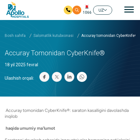
Aso
UZ
1066
Asosiy mundarijaga
Bosh sahifa
Salomatlik kutubxonasi
Accuray tomonidan CyberKnife®
Accuray Tomonidan CyberKnife®
18 yil 2025 fevral
Ulashish orqali:
Accuray tomonidan CyberKnife®: saraton kasalligini davolashda
inqilob
haqida umumiy ma'lumot