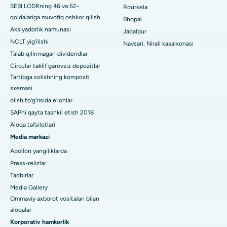
SEBI LODRning 46 va 62-
Rourkela
Swargate, Pune shahridagi eng yaxshi shifoxona
qoidalariga muvofiq oshkor qilish
Bhopal
Aksiyadorlik namunasi
Jabalpur
Janubiy Dehlidagi eng yaxshi ayollar saraton kasalxonasi
NCLT yig'ilishi
Navsari, Nirali kasalxonasi
Talab qilinmagan dividendlar
Circular taklif garovsiz depozitlar
Tartibga solishning kompozit
sxemasi
olish to'g'risida e'lonlar
SAPni qayta tashkil etish 2018
Aloqa tafsilotlari
Media markazi
Apollon yangiliklarda
Press-relizlar
Tadbirlar
Media Gallery
Ommaviy axborot vositalari bilan
aloqalar
Korporativ hamkorlik