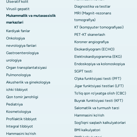
Ülseratif kolit
Diagnostika va testlar
Virusli gepatit
MRI (Magnit-rezonans
Mukammallik va mutaxassislik
tomografiya)
markazlari
KT (kompyuter tomografiyasi)
Kardiyak fanlar
PET-KT skanerlash
Onkologiya
Koroner angiografiya
nevrologiya fanlari
Ekokardiyogram (ECHO)
Gastroenterologiya
Elektrokardiyogramma (EKG)
urologiya
Endoskopiya va kolonoskopiya
Organ transplantatsiyasi
SGPT testi
Pulmonologiya
O'pka funktsiyasi testi (PFT)
Akusherlik va ginekologiya
Jigar funktsiyasi testlari (LFT)
ichki tibbiyot
To'liq qon ro'yxatga olish (CBC)
Qon tomir jarrohligi
Buyrak funktsiyasi testi (KFT)
Pediatriya
Salomatlik va turmush tarzi
Kosmetologiya
Hammasini ko'rish
Profilaktik tibbiyot
Sog'liqni saqlash kalkulyatorlari
Integral tibbiyot
BMI kalkulyatori
Hammasini ko'rish