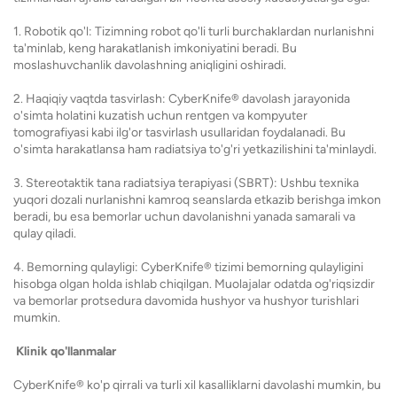
1. Robotik qo'l: Tizimning robot qo'li turli burchaklardan nurlanishni
ta'minlab, keng harakatlanish imkoniyatini beradi. Bu
moslashuvchanlik davolashning aniqligini oshiradi.
2. Haqiqiy vaqtda tasvirlash: CyberKnife® davolash jarayonida
o'simta holatini kuzatish uchun rentgen va kompyuter
tomografiyasi kabi ilg'or tasvirlash usullaridan foydalanadi. Bu
o'simta harakatlansa ham radiatsiya to'g'ri yetkazilishini ta'minlaydi.
3. Stereotaktik tana radiatsiya terapiyasi (SBRT): Ushbu texnika
yuqori dozali nurlanishni kamroq seanslarda etkazib berishga imkon
beradi, bu esa bemorlar uchun davolanishni yanada samarali va
qulay qiladi.
4. Bemorning qulayligi: CyberKnife® tizimi bemorning qulayligini
hisobga olgan holda ishlab chiqilgan. Muolajalar odatda og'riqsizdir
va bemorlar protsedura davomida hushyor va hushyor turishlari
mumkin.
Klinik qo'llanmalar
CyberKnife® ko'p qirrali va turli xil kasalliklarni davolashi mumkin, bu