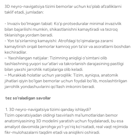
3D neyro-navigatsiya tizimi bemorlar uchun ko'plab afzalliklarni
taklif etadi, jumladan:
- Invaziv bo'lmagan tabiat: Ko'p protseduralar minimal invazivlik
bilan bajarilishi mumkin, shikastlanishni kamaytiradi va tezroq
tiklanishga yordam beradi.
- Yon ta'sirlarning kamayishi: Atrofdagi to'qimalarga zararni
kamaytirish orqali bemorlar kamroq yon ta'sir va asoratlarni boshdan
kechiradilar.
– Yaxshilangan natijalar: Tizimning aniqligi o'simtani olib
tashlashning yuqori sur'atlari va takrorlanish darajasining pastligi
bilan yaxshi jarrohlik natijalariga olib keladi.
– Murakkab holatlar uchun yaroqlilik: Tizim, ayniqsa, anatomik
jihatlari qiyin bo'lgan bemorlar uchun foydali bo'lib, moslashtirilgan
jarrohlik yondashuvlarini qo'llash imkonini beradi.
tez so'raladigan savollar
1. 3D neyro-navigatsiya tizimi qanday ishlaydi?
Tizim operatsiyadan oldingi tasvirlash maʼlumotlaridan bemor
anatomiyasining 3D modelini yaratish uchun foydalanadi, bu esa
amaliyot davomida jarrohga yoʻl-yoʻriq koʻrsatadi, real vaqt rejimida
fikr-mulohazalarni taqdim etadi va aniqlikni oshiradi.