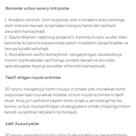
Bemorlar uchun asosiy imtiyozlar
1. Aniqlikni oshirish: tizim lezyonlar yoki o'smalarni aniq nishonga
olish imkonini beradi, to'qimalarni keng ko'lamli olib tashlash
zaruratini kamaytiradi.
2. Qayta tiklanish vaqtining qisqarishi: Kamroq invaziv usullar bilan
bemorlar ko'pincha kasalxonada qolish muddatini qisqartiradilar va
tezroq tuzalib ketishadi.
3. Asoratlanish xavfini kamaytirish: kengaytirilgan vizualizatsiya
muhim tuzilmalardan qochishga yordam beradi va shu bilan
operatsiyadan keyingi asoratlar ehtimolini kamaytiradi.
Taklif etilgan noyob echimlar
3D neyro-navigatsiya tizimi chuqur o'smalar yoki murakkab tomir
nuqsonlari kabi murakkab holatlar uchun noyob echimlarni taklif
etadi. Aniq yo'l xaritasini taqdim etish orqali u jarrohlarga har bir
bemor uchun moslashtirilgan strategiyalarni ishlab chiqishga imkon
beradi va optimal natijalarni ta'minlaydi.
kalit Xususiyatlar
3D neyro-navigatsiya tizimi uning funksionalligi va samaradorligini