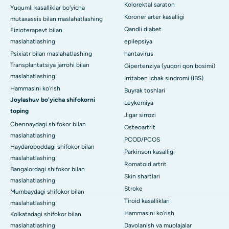
Kolorektal saraton
Yuqumli kasalliklar bo'yicha
Koroner arter kasalligi
mutaxassis bilan maslahatlashing
Qandli diabet
Fizioterapevt bilan
maslahatlashing
epilepsiya
Psixiatr bilan maslahatlashing
hantavirus
Transplantatsiya jarrohi bilan
Gipertenziya (yuqori qon bosimi)
maslahatlashing
Irritaben ichak sindromi (IBS)
Hammasini ko'rish
Buyrak toshlari
Joylashuv bo'yicha shifokorni
Leykemiya
toping
Jigar sirrozi
Chennaydagi shifokor bilan
Osteoartrit
maslahatlashing
PCOD/PCOS
Haydaroboddagi shifokor bilan
Parkinson kasalligi
maslahatlashing
Romatoid artrit
Bangalordagi shifokor bilan
Skin shartlari
maslahatlashing
Stroke
Mumbaydagi shifokor bilan
Tiroid kasalliklari
maslahatlashing
Hammasini ko'rish
Kolkatadagi shifokor bilan
maslahatlashing
Davolanish va muolajalar