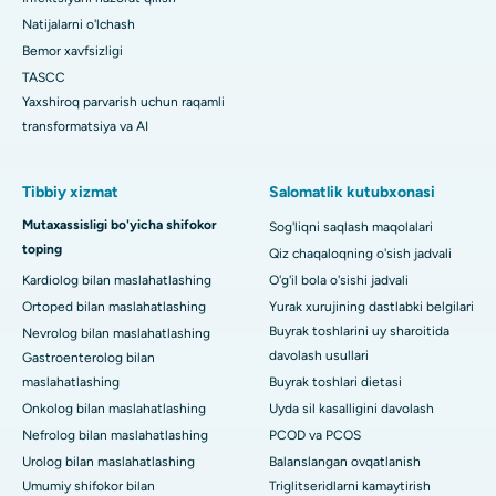
Natijalarni o'lchash
Bemor xavfsizligi
TASCC
Yaxshiroq parvarish uchun raqamli
transformatsiya va AI
Tibbiy xizmat
Salomatlik kutubxonasi
Mutaxassisligi bo'yicha shifokor
Sog'liqni saqlash maqolalari
toping
Qiz chaqaloqning o'sish jadvali
Kardiolog bilan maslahatlashing
O'g'il bola o'sishi jadvali
Ortoped bilan maslahatlashing
Yurak xurujining dastlabki belgilari
Buyrak toshlarini uy sharoitida
Nevrolog bilan maslahatlashing
davolash usullari
Gastroenterolog bilan
maslahatlashing
Buyrak toshlari dietasi
Onkolog bilan maslahatlashing
Uyda sil kasalligini davolash
Nefrolog bilan maslahatlashing
PCOD va PCOS
Urolog bilan maslahatlashing
Balanslangan ovqatlanish
Umumiy shifokor bilan
Triglitseridlarni kamaytirish