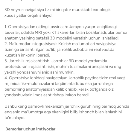
3D neyro-navigatsiya tizimi bir qator murakkab texnologik
xususiyatlar orqali ishlaydi:
1. Operatsiyadan oldingi tasvirlash: Jarayon yuqori aniqlikdagi
tasvirlar, odatda MRI yoki KT skanerlari bilan boshlanadi, ular bemor
anatomiyasining batafsil 3D modelini yaratish uchun ishlatiladi.
2. Ma'lumotlar integratsiyasi: Ko'rish ma'lumotlari navigatsiya
tizimiga birlashtirilgan bo'lib, jarrohlik asboblarini real vaqtda
kuzatish imkonini beradi.
3. Jarrohlik rejalashtirish: Jarrohlar 3D model yordamida
protsedurani rejalashtirishi, muhim tuzilmalarni aniqlashi va eng
yaxshi yondashuvni aniqlashi mumkin.
4. Operatsiya ichidagi navigatsiya: Jarrohlik paytida tizim real vaqt
rejimida fikr-mulohazalarni taqdim etadi, bu esa jarrohlarga
bemorning anatomiyasidan kelib chiqib, kerak bo'lganda o'z
yondashuvlarini moslashtirishga imkon beradi.
Ushbu keng qamrovli mexanizm jarrohlik guruhining barmoq uchida
eng aniq ma'lumotga ega ekanligini bilib, ishonch bilan ishlashini
ta'minlaydi.
Bemorlar uchun imtiyozlar