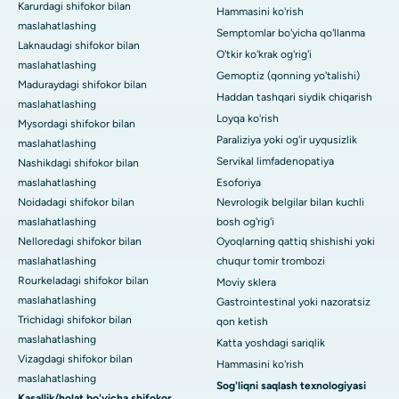
Karurdagi shifokor bilan
Hammasini ko'rish
maslahatlashing
Semptomlar bo'yicha qo'llanma
Laknaudagi shifokor bilan
O'tkir ko'krak og'rig'i
maslahatlashing
Gemoptiz (qonning yo'talishi)
Maduraydagi shifokor bilan
Haddan tashqari siydik chiqarish
maslahatlashing
Loyqa ko'rish
Mysordagi shifokor bilan
Paraliziya yoki og'ir uyqusizlik
maslahatlashing
Servikal limfadenopatiya
Nashikdagi shifokor bilan
maslahatlashing
Esoforiya
Noidadagi shifokor bilan
Nevrologik belgilar bilan kuchli
maslahatlashing
bosh og'rig'i
Nelloredagi shifokor bilan
Oyoqlarning qattiq shishishi yoki
maslahatlashing
chuqur tomir trombozi
Rourkeladagi shifokor bilan
Moviy sklera
maslahatlashing
Gastrointestinal yoki nazoratsiz
Trichidagi shifokor bilan
qon ketish
maslahatlashing
Katta yoshdagi sariqlik
Vizagdagi shifokor bilan
Hammasini ko'rish
maslahatlashing
Sog'liqni saqlash texnologiyasi
Kasallik/holat bo'yicha shifokor