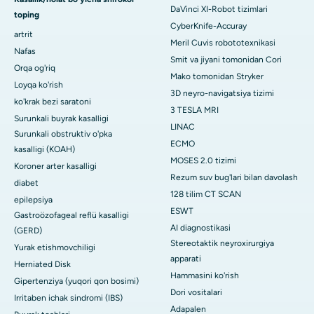
DaVinci XI-Robot tizimlari
toping
CyberKnife-Accuray
artrit
Meril Cuvis robototexnikasi
Nafas
Smit va jiyani tomonidan Cori
Orqa og'riq
Mako tomonidan Stryker
Loyqa ko'rish
3D neyro-navigatsiya tizimi
ko'krak bezi saratoni
3 TESLA MRI
Surunkali buyrak kasalligi
LINAC
Surunkali obstruktiv o'pka
ECMO
kasalligi (KOAH)
MOSES 2.0 tizimi
Koroner arter kasalligi
Rezum suv bug'lari bilan davolash
diabet
128 tilim CT SCAN
epilepsiya
ESWT
Gastroözofageal reflü kasalligi
AI diagnostikasi
(GERD)
Stereotaktik neyroxirurgiya
Yurak etishmovchiligi
apparati
Herniated Disk
Hammasini ko'rish
Gipertenziya (yuqori qon bosimi)
Dori vositalari
Irritaben ichak sindromi (IBS)
Adapalen