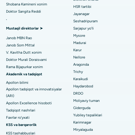
Ginekologni toping
ACL rekonstruksiya jarrohligi
Shobana Kamineni xonim
HSR tartibi
Noida shtatidagi 26-sektordagi eng yaxshi shifoxona
Doktor Sangita Reddi
Orqaga elkalarni almashtirish
Jayanagar
.
Seshadripuram
Umumiy shifokorni toping
Gandhinagar, Ahmedabaddagi eng yaxshi shifoxona
Endometriya ablasyonu
Mustaqil direktorlar ➤
Sarjapur yo'li
Aragonda, Andhra Pradeshdagi eng yaxshi shifoxona
Mysore
Bachadon arteriyasi embolizatsiyasi
Janob MBN Rao
Madurai
Janob Som Mittal
Psixologni toping
Bannerghatta yo'lidagi eng yaxshi kasalxona, Bangalor
Tuxumdon sistektomiyasi
Karur
V. Kavitha Dutt xonim
Nellore
Bhubaneswardagi 15-bo'limdagi eng yaxshi kasalxona
Doktor Murali Doraisvami
Ko'krak bezi saratoni operatsiyasi
Aragonda
Rama Bijapurkar xonim
Umumiy jarrohni toping
Bilaspurdagi Seepat yo'lidagi eng yaxshi kasalxona
Trichy
Brakiterapiya
Akademik va tadqiqot
Karaikudi
Apollon bilimi
Ahmedabaddagi Ellisbridge shahridagi eng yaxshi shifoxona
kolonoskopiya
Haydarobod
Apollon tadqiqot va innovatsiyalar
DRDO
Nyu-Dehlidagi eng yaxshi shifoxona
(ARI)
Polipektomiya
Moliyaviy tuman
Apollon Excellence hisoboti
DRDO, Haydaroboddagi eng yaxshi shifoxona
Giderguda
Mulohaza miya stimulyatsiyasi
Tadqiqot nashrlari
Yubiley tepaliklari
Faxrlar ro'yxati
GS Road, Guwahati shahridagi eng yaxshi kasalxona
Peritoneal dializ
Karimnagar
KSS va barqarorlik
Miryalaguda
Hyderguda, Haydaroboddagi eng yaxshi shifoxona
KSS tashabbuslari
Buyrak biopsiyasi