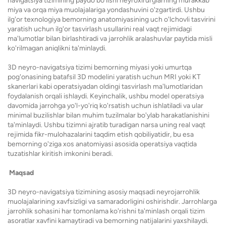
navigatsiya tizimining paydo bo'lishi neyroxirurglarning murakkab
miya va orqa miya muolajalariga yondashuvini o'zgartirdi. Ushbu
ilg'or texnologiya bemorning anatomiyasining uch o'lchovli tasvirini
yaratish uchun ilg'or tasvirlash usullarini real vaqt rejimidagi
ma'lumotlar bilan birlashtiradi va jarrohlik aralashuvlar paytida misli
ko'rilmagan aniqlikni ta'minlaydi.
3D neyro-navigatsiya tizimi bemorning miyasi yoki umurtqa
pog'onasining batafsil 3D modelini yaratish uchun MRI yoki KT
skanerlari kabi operatsiyadan oldingi tasvirlash ma'lumotlaridan
foydalanish orqali ishlaydi. Keyinchalik, ushbu model operatsiya
davomida jarrohga yo'l-yo'riq ko'rsatish uchun ishlatiladi va ular
minimal buzilishlar bilan muhim tuzilmalar bo'ylab harakatlanishini
ta'minlaydi. Ushbu tizimni ajratib turadigan narsa uning real vaqt
rejimida fikr-mulohazalarini taqdim etish qobiliyatidir, bu esa
bemorning o'ziga xos anatomiyasi asosida operatsiya vaqtida
tuzatishlar kiritish imkonini beradi.
Maqsad
3D neyro-navigatsiya tizimining asosiy maqsadi neyrojarrohlik
muolajalarining xavfsizligi va samaradorligini oshirishdir. Jarrohlarga
jarrohlik sohasini har tomonlama ko'rishni ta'minlash orqali tizim
asoratlar xavfini kamaytiradi va bemorning natijalarini yaxshilaydi.