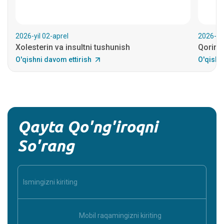
2026-yil 02-aprel
2026-yil
Xolesterin va insultni tushunish
Qorin y
O'qishni davom ettirish
O'qishn
Qayta Qo'ng'iroqni
So'rang