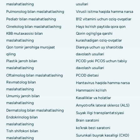
maslahatlashing
usullari
Pulmonolog bilan maslahatlashing
Virusli isitma haqida hamma narsa
Pediatr bilan maslahatlashing
B12 vitamini uchun oziq-ovqatlar
Ginekolog bilan maslahatlashing
Hayz ko'rish paytida qora qon
KBB mutaxassisi bilan
Qorin og'rig'iga qarshi
maslahatlashing
kurashadigan oziq-ovqatlar
Qon tomir jarrohiga murojaat
Diareya uchun uy sharoitida
qiling
davolash usullari
Plastik jarroh bilan
PCOD yoki PCOS uchun tabiiy
maslahatlashing
davolash usullari
Oftalmolog bilan maslahatlashing
PCOD dietasi
Revmatolog bilan
Hantavirus haqida hamma narsa
maslahatlashing
Hammasini ko'rish
Umumiy jarroh bilan
Kasalliklar va holatlar
maslahatlashing
Amyotrofik lateral skleroz (ALS)
Dermatolog bilan maslahatlashing
Suyak iligi transplantatsiyasi
Endokrinolog bilan
Brain saratoni
maslahatlashing
ko'krak bezi saratoni
Tish shifokori bilan
Surunkali buyrak kasalligi (CKD)
maslahatlashing