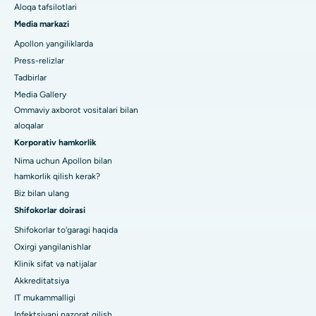
Aloqa tafsilotlari
Media markazi
Apollon yangiliklarda
Press-relizlar
Tadbirlar
Media Gallery
Ommaviy axborot vositalari bilan
aloqalar
Korporativ hamkorlik
Nima uchun Apollon bilan
hamkorlik qilish kerak?
Biz bilan ulang
Shifokorlar doirasi
Shifokorlar to'garagi haqida
Oxirgi yangilanishlar
Klinik sifat va natijalar
Akkreditatsiya
IT mukammalligi
Infektsiyani nazorat qilish