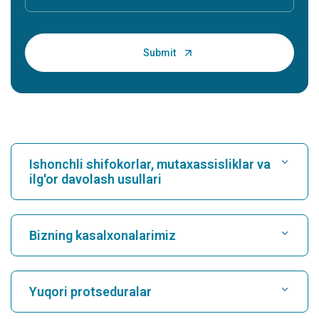
Ishonchli shifokorlar, mutaxassisliklar va
ilg'or davolash usullari
Kasalxonani toping
Bizning kasalxonalarimiz
Kardiologni toping
Karukutty, Cochin shahridagi eng yaxshi shifoxona
Yuqori protseduralar
Greams Road, Chennai shahridagi eng yaxshi shifoxona