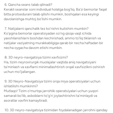
6. Qancha seans talab qilinadi?
Kerakli seanslar soni individual holatga bog'liq. Ba'zi bemorlar faqat
bitta protsedurani talab qilishi mumkin, boshqalari esa keyingi
davolanishga muhtoj bo'lishi mumkin.
7. Natijalarni qanchalik tez ko'rishni kutishim mumkin?
Ko'pgina bemorlar operatsiyadan so'ng qisqa vaqt ichida
yaxshilanishlarni boshdan kechirishadi, ammo to'liq tiklanish va
natijalar vaziyatning murakkabligiga qarab bir necha haftadan bir
necha oygacha davom etishi mumkin.
8. 3D neyro-navigatsiya tizimi xavfsizmi?
Ha, tizim neyroxirurgik muolajalar vaqtida aniq navigatsiyani
taʼminlash va xavflarni minimallashtirish orqali xavfsizlikni oshirish
uchun moʻljallangan.
9. 3D Neyro-Navigatsiya tizimi orqa miya operatsiyalari uchun
ishlatilishi mumkinmi?
Mutlaqo! Tizim o'murtqa jarrohlik operatsiyalari uchun yuqori
samarali bo'lib, asboblarni to'g'ri joylashtirishni ta'minlaydi va
asoratlar xavfini kamaytiradi.
10. 3D neyro-navigatsiya tizimidan foydalanadigan jarrohni qanday