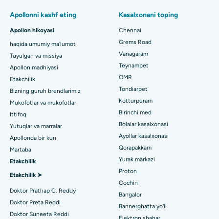
Pulmonologni toping
Minimal invaziv Subvastus to'liq tizzasini almashtirish
Chennaydagi Thousand Lightsdagi eng yaxshi ayollar
Apollonni kashf eting
Kasalxonani toping
kasalxonasi
Fast Track kunlik parvarishlash tizzalarini almashtirish
Apollon hikoyasi
Chennai
Tish shifokorini toping
Paschim Boragaon, Guwahati shahridagi eng yaxshi shifoxona
Grems Road
haqida umumiy ma'lumot
Sleeve gastrektomi
Vanagaram
Tuyulgan va missiya
Chennaydagi PH Roaddagi eng yaxshi kasalxona
Lasik jarrohlik
Teynampet
Apollon madhiyasi
Pediatrni toping
OMR
Etakchilik
Chennaydagi ming chiroqlardagi eng yaxshi yurak markazi
Rinoplastika
Tondiarpet
Bizning guruh brendlarimiz
Jubilee Hillsdagi eng yaxshi kasalxona, Haydarobod
Kotturpuram
Mukofotlar va mukofotlar
liposuction
Dermatologni toping
Birinchi med
Ittifoq
Tondiarpet, Chennai shahridagi eng yaxshi shifoxona
Koroner angiografiya
Bolalar kasalxonasi
Yutuqlar va marralar
Ayollar kasalxonasi
Apollonda bir kun
Kotturpuram, Chennai shahridagi eng yaxshi shifoxona
Transkateter Aorta valfini almashtirish
Qorapakkam
Urologni toping
Martaba
Kovai yo'lidagi eng yaxshi kasalxona, Karur
Yurak markazi
Etakchilik
MitraClip vana ta'mirlash
Proton
Etakchilik ➤
Karapakkam, Chennaydagi eng yaxshi shifoxona
Minimal invaziv yurak jarrohligi
Cochin
Diabetologni toping
Doktor Prathap C. Reddy
Bangalor
Arilova, Vizagdagi eng yaxshi shifoxona
Kateterni yo'q qilish
Doktor Preta Reddi
Bannerghatta yo'li
Doktor Suneeta Reddi
Kanpur yo'lidagi eng yaxshi kasalxona, Laknau
Elektron shahar