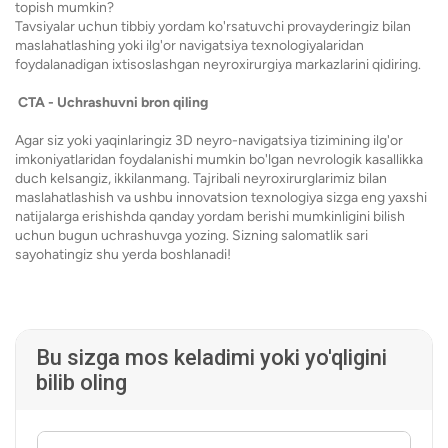
topish mumkin?
Tavsiyalar uchun tibbiy yordam ko'rsatuvchi provayderingiz bilan
maslahatlashing yoki ilg'or navigatsiya texnologiyalaridan
foydalanadigan ixtisoslashgan neyroxirurgiya markazlarini qidiring.
CTA - Uchrashuvni bron qiling
Agar siz yoki yaqinlaringiz 3D neyro-navigatsiya tizimining ilg'or
imkoniyatlaridan foydalanishi mumkin bo'lgan nevrologik kasallikka
duch kelsangiz, ikkilanmang. Tajribali neyroxirurglarimiz bilan
maslahatlashish va ushbu innovatsion texnologiya sizga eng yaxshi
natijalarga erishishda qanday yordam berishi mumkinligini bilish
uchun bugun uchrashuvga yozing. Sizning salomatlik sari
sayohatingiz shu yerda boshlanadi!
Bu sizga mos keladimi yoki yo'qligini
bilib oling