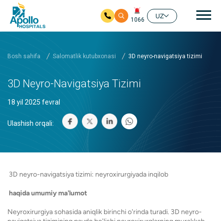
Aso
UZ
1066
Asosiy mundarijaga
Bosh sahifa
Salomatlik kutubxonasi
3D neyro-navigatsiya tizimi
3D Neyro-Navigatsiya Tizimi
18 yil 2025 fevral
Ulashish orqali:
3D neyro-navigatsiya tizimi: neyroxirurgiyada inqilob
haqida umumiy ma'lumot
Neyroxirurgiya sohasida aniqlik birinchi o'rinda turadi. 3D neyro-