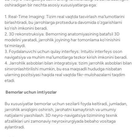
oshiradigan bir nechta asosiy xususiyatlarga ega:
1. Real-Time Imaging: Tizim real vaqtda tasvirlash ma'lumotlarini
birlashtiradi, bu jarrohlarga protsedura davomida o'zgarishlarni
ko'rish imkonini beradi.
2. 3D rekonstruksiya: Bemorning anatomiyasining batafsil 3D
modelini yaratadi, jarrohlik joyining har tomonlama ko‘rinishini
ta’minlaydi.
3. Foydalanuvchi uchun qulay interfeys: Intuitiv interfeys oson
navigatsiya va muhim ma'lumotlarga tezkor kirish imkonini beradi.
4. Jarrohlik asboblari bilan integratsiya: tizim jarrohlik asboblari bilan
sinxronlashtirilishi mumkin, bu esa maqsadli hududga nisbatan
ularning pozitsiyasi haqida real vaqtda fikr-mulohazalarni taqdim
etadi.
Bemorlar uchun imtiyozlar
Bu xususiyatlar bemorlar uchun sezilarli foyda keltiradi, jumladan,
jarrohlik aniqligini oshirish, jarohatni kamaytirish va umumiy
natijalarni yaxshilash. 3D neyro-navigatsiya tizimining texnik
afzalliklari uni zamonaviy neyroxirurgiyada bebaho vositaga
aylantiradi.