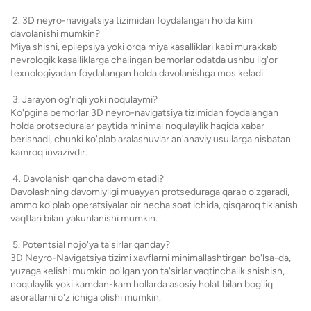
2. 3D neyro-navigatsiya tizimidan foydalangan holda kim
davolanishi mumkin?
Miya shishi, epilepsiya yoki orqa miya kasalliklari kabi murakkab
nevrologik kasalliklarga chalingan bemorlar odatda ushbu ilg'or
texnologiyadan foydalangan holda davolanishga mos keladi.
3. Jarayon og'riqli yoki noqulaymi?
Ko'pgina bemorlar 3D neyro-navigatsiya tizimidan foydalangan
holda protseduralar paytida minimal noqulaylik haqida xabar
berishadi, chunki ko'plab aralashuvlar an'anaviy usullarga nisbatan
kamroq invazivdir.
4. Davolanish qancha davom etadi?
Davolashning davomiyligi muayyan protseduraga qarab o'zgaradi,
ammo ko'plab operatsiyalar bir necha soat ichida, qisqaroq tiklanish
vaqtlari bilan yakunlanishi mumkin.
5. Potentsial nojo'ya ta'sirlar qanday?
3D Neyro-Navigatsiya tizimi xavflarni minimallashtirgan bo'lsa-da,
yuzaga kelishi mumkin bo'lgan yon ta'sirlar vaqtinchalik shishish,
noqulaylik yoki kamdan-kam hollarda asosiy holat bilan bog'liq
asoratlarni o'z ichiga olishi mumkin.