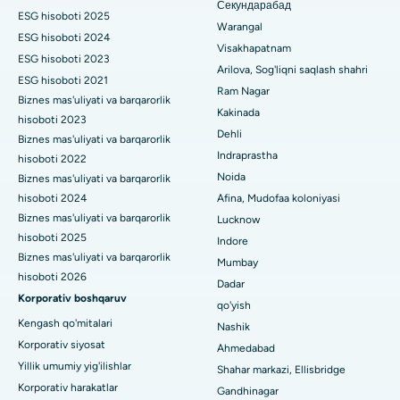
Секундарабад
ESG hisoboti 2025
Vijay Nagar, Indoredagi eng yaxshi shifoxona
Warangal
Paratiroidektomiya
ESG hisoboti 2024
Visakhapatnam
ESG hisoboti 2023
Suryaraopeta Main Road, Kakinadadagi eng yaxshi kasalxona
Sitoreduktiv jarrohlik
Arilova, Sog'liqni saqlash shahri
ESG hisoboti 2021
Ram Nagar
Kalkutta shahridagi Kanal aylanma yo'lidagi eng yaxshi
Biznes mas'uliyati va barqarorlik
Seramika bilan umumiy tizzani almashtirish
Kakinada
shifoxona
hisoboti 2023
Dehli
ERCP
Biznes mas'uliyati va barqarorlik
CBD Belapur, Navi Mumbaydagi eng yaxshi shifoxona
Indraprastha
hisoboti 2022
Noida
Biznes mas'uliyati va barqarorlik
Panchavati, Nashikdagi eng yaxshi shifoxona
hisoboti 2024
Afina, Mudofaa koloniyasi
Biznes mas'uliyati va barqarorlik
Lucknow
Sekunderabad, Haydaroboddagi eng yaxshi shifoxona
hisoboti 2025
Indore
Seshadripuramdagi eng yaxshi kasalxona, Bangalor
Biznes mas'uliyati va barqarorlik
Mumbay
hisoboti 2026
Dadar
Waltair Main Road, Visakhapatnamdagi eng yaxshi shifoxona
Korporativ boshqaruv
qo'yish
Kengash qo'mitalari
Nashik
Subhash Nagar yo'lidagi eng yaxshi kasalxona, Karimnagar
Korporativ siyosat
Ahmedabad
Managari, Karaikudi shahridagi eng yaxshi shifoxona
Yillik umumiy yig'ilishlar
Shahar markazi, Ellisbridge
Korporativ harakatlar
Gandhinagar
Arepally, Warangaldagi eng yaxshi shifoxona