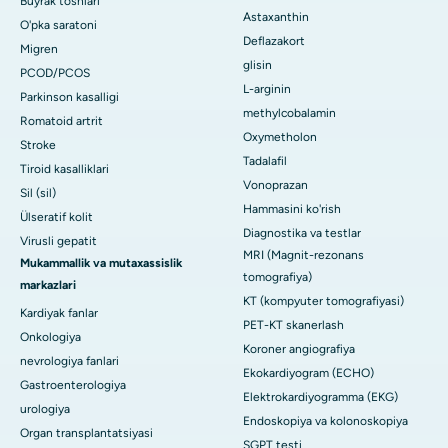
Buyrak toshlari
Astaxanthin
O'pka saratoni
Deflazakort
Migren
glisin
PCOD/PCOS
L-arginin
Parkinson kasalligi
methylcobalamin
Romatoid artrit
Oxymetholon
Stroke
Tadalafil
Tiroid kasalliklari
Vonoprazan
Sil (sil)
Hammasini ko'rish
Ülseratif kolit
Diagnostika va testlar
Virusli gepatit
MRI (Magnit-rezonans
Mukammallik va mutaxassislik
tomografiya)
markazlari
KT (kompyuter tomografiyasi)
Kardiyak fanlar
PET-KT skanerlash
Onkologiya
Koroner angiografiya
nevrologiya fanlari
Ekokardiyogram (ECHO)
Gastroenterologiya
Elektrokardiyogramma (EKG)
urologiya
Endoskopiya va kolonoskopiya
Organ transplantatsiyasi
SGPT testi