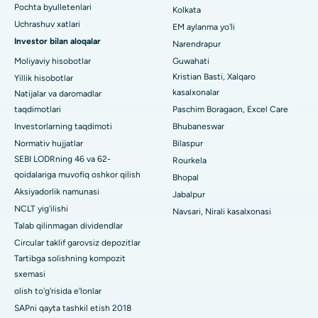
Pochta byulletenlari
Kolkata
Uchrashuv xatlari
EM aylanma yo'li
Arera koloniyasidagi eng yaxshi kasalxona, Bhopal
Investor bilan aloqalar
Narendrapur
Jayanagar, Bangalordagi eng yaxshi kasalxona
Moliyaviy hisobotlar
Guwahati
Kristian Basti, Xalqaro
Yillik hisobotlar
KK Nagar, Madurai shahridagi eng yaxshi shifoxona
kasalxonalar
Natijalar va daromadlar
taqdimotlari
Paschim Boragaon, Excel Care
Ramji Nagardagi eng yaxshi kasalxona, Nellore
Investorlarning taqdimoti
Bhubaneswar
19-sektordagi eng yaxshi shifoxona, Rourkela
Normativ hujjatlar
Bilaspur
SEBI LODRning 46 va 62-
Rourkela
Swargate, Pune shahridagi eng yaxshi shifoxona
qoidalariga muvofiq oshkor qilish
Bhopal
Aksiyadorlik namunasi
Jabalpur
Janubiy Dehlidagi eng yaxshi ayollar saraton kasalxonasi
NCLT yig'ilishi
Navsari, Nirali kasalxonasi
Talab qilinmagan dividendlar
Circular taklif garovsiz depozitlar
Tartibga solishning kompozit
sxemasi
olish to'g'risida e'lonlar
SAPni qayta tashkil etish 2018