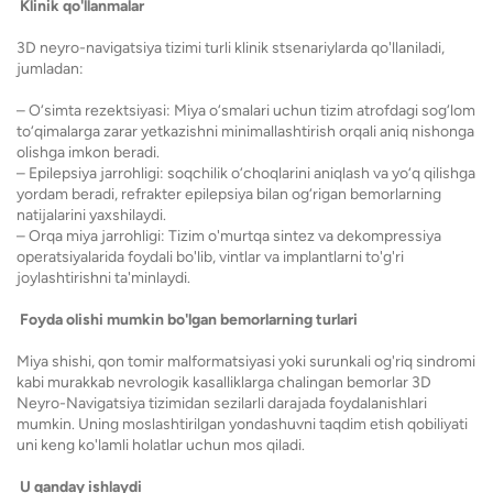
Klinik qo'llanmalar
3D neyro-navigatsiya tizimi turli klinik stsenariylarda qo'llaniladi,
jumladan:
– O‘simta rezektsiyasi: Miya o‘smalari uchun tizim atrofdagi sog‘lom
to‘qimalarga zarar yetkazishni minimallashtirish orqali aniq nishonga
olishga imkon beradi.
– Epilepsiya jarrohligi: soqchilik o‘choqlarini aniqlash va yo‘q qilishga
yordam beradi, refrakter epilepsiya bilan og‘rigan bemorlarning
natijalarini yaxshilaydi.
– Orqa miya jarrohligi: Tizim o'murtqa sintez va dekompressiya
operatsiyalarida foydali bo'lib, vintlar va implantlarni to'g'ri
joylashtirishni ta'minlaydi.
Foyda olishi mumkin bo'lgan bemorlarning turlari
Miya shishi, qon tomir malformatsiyasi yoki surunkali og'riq sindromi
kabi murakkab nevrologik kasalliklarga chalingan bemorlar 3D
Neyro-Navigatsiya tizimidan sezilarli darajada foydalanishlari
mumkin. Uning moslashtirilgan yondashuvni taqdim etish qobiliyati
uni keng ko'lamli holatlar uchun mos qiladi.
U qanday ishlaydi