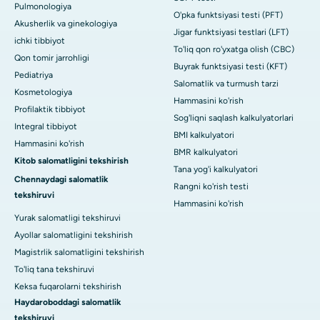
Pulmonologiya
O'pka funktsiyasi testi (PFT)
Akusherlik va ginekologiya
Jigar funktsiyasi testlari (LFT)
ichki tibbiyot
To'liq qon ro'yxatga olish (CBC)
Qon tomir jarrohligi
Buyrak funktsiyasi testi (KFT)
Pediatriya
Salomatlik va turmush tarzi
Kosmetologiya
Hammasini ko'rish
Profilaktik tibbiyot
Sog'liqni saqlash kalkulyatorlari
Integral tibbiyot
BMI kalkulyatori
Hammasini ko'rish
BMR kalkulyatori
Kitob salomatligini tekshirish
Tana yog'i kalkulyatori
Chennaydagi salomatlik
Rangni ko'rish testi
tekshiruvi
Hammasini ko'rish
Yurak salomatligi tekshiruvi
Ayollar salomatligini tekshirish
Magistrlik salomatligini tekshirish
To'liq tana tekshiruvi
Keksa fuqarolarni tekshirish
Haydaroboddagi salomatlik
tekshiruvi