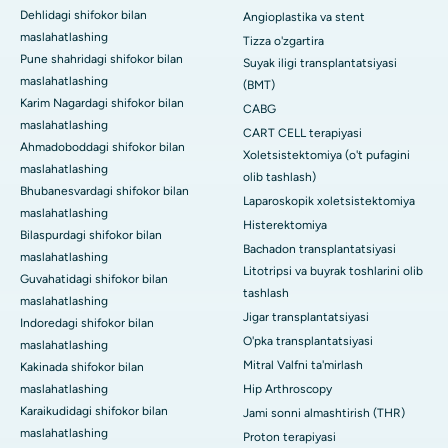
Dehlidagi shifokor bilan
Angioplastika va stent
maslahatlashing
Tizza o'zgartira
Pune shahridagi shifokor bilan
Suyak iligi transplantatsiyasi
maslahatlashing
(BMT)
Karim Nagardagi shifokor bilan
CABG
maslahatlashing
CART CELL terapiyasi
Ahmadoboddagi shifokor bilan
Xoletsistektomiya (o't pufagini
maslahatlashing
olib tashlash)
Bhubanesvardagi shifokor bilan
Laparoskopik xoletsistektomiya
maslahatlashing
Histerektomiya
Bilaspurdagi shifokor bilan
Bachadon transplantatsiyasi
maslahatlashing
Litotripsi va buyrak toshlarini olib
Guvahatidagi shifokor bilan
tashlash
maslahatlashing
Jigar transplantatsiyasi
Indoredagi shifokor bilan
O'pka transplantatsiyasi
maslahatlashing
Mitral Valfni ta'mirlash
Kakinada shifokor bilan
maslahatlashing
Hip Arthroscopy
Karaikudidagi shifokor bilan
Jami sonni almashtirish (THR)
maslahatlashing
Proton terapiyasi