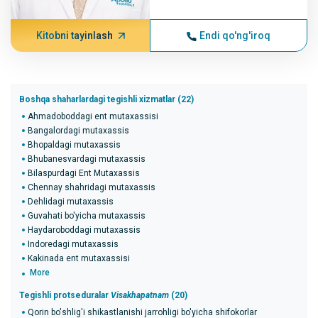
Kitobni tayinlash
Endi qo'ng'iroq
Boshqa shaharlardagi tegishli xizmatlar (22)
Ahmadoboddagi ent mutaxassisi
Bangalordagi mutaxassis
Bhopaldagi mutaxassis
Bhubanesvardagi mutaxassis
Bilaspurdagi Ent Mutaxassis
Chennay shahridagi mutaxassis
Dehlidagi mutaxassis
Guvahati bo'yicha mutaxassis
Haydaroboddagi mutaxassis
Indoredagi mutaxassis
Kakinada ent mutaxassisi
More
Tegishli protseduralar
Visakhapatnam
(20)
Qorin bo'shlig'i shikastlanishi jarrohligi bo'yicha shifokorlar