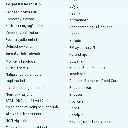
Waltair Main Road, Visakhapatnamdagi eng yaxshi shifoxona
Korporativ boshqaruv
qo'yish
Kengash qo'mitalari
Nashik
Subhash Nagar yo'lidagi eng yaxshi kasalxona, Karimnagar
Korporativ siyosat
Ahmedabad
Managari, Karaikudi shahridagi eng yaxshi shifoxona
Yillik umumiy yig'ilishlar
Shahar markazi, Ellisbridge
Korporativ harakatlar
Gandhinagar
Arepally, Warangaldagi eng yaxshi shifoxona
Pochta byulletenlari
Kolkata
Uchrashuv xatlari
EM aylanma yo'li
Arera koloniyasidagi eng yaxshi kasalxona, Bhopal
Investor bilan aloqalar
Narendrapur
Jayanagar, Bangalordagi eng yaxshi kasalxona
Moliyaviy hisobotlar
Guwahati
Kristian Basti, Xalqaro
Yillik hisobotlar
KK Nagar, Madurai shahridagi eng yaxshi shifoxona
kasalxonalar
Natijalar va daromadlar
taqdimotlari
Paschim Boragaon, Excel Care
Ramji Nagardagi eng yaxshi kasalxona, Nellore
Investorlarning taqdimoti
Bhubaneswar
19-sektordagi eng yaxshi shifoxona, Rourkela
Normativ hujjatlar
Bilaspur
SEBI LODRning 46 va 62-
Rourkela
Swargate, Pune shahridagi eng yaxshi shifoxona
qoidalariga muvofiq oshkor qilish
Bhopal
Aksiyadorlik namunasi
Jabalpur
Janubiy Dehlidagi eng yaxshi ayollar saraton kasalxonasi
NCLT yig'ilishi
Navsari, Nirali kasalxonasi
Talab qilinmagan dividendlar