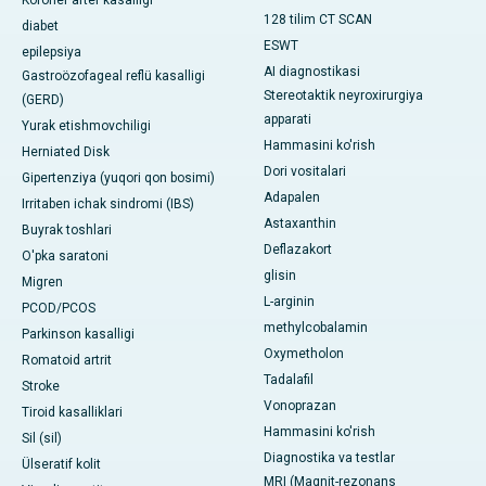
128 tilim CT SCAN
diabet
ESWT
epilepsiya
AI diagnostikasi
Gastroözofageal reflü kasalligi
Stereotaktik neyroxirurgiya
(GERD)
apparati
Yurak etishmovchiligi
Hammasini ko'rish
Herniated Disk
Dori vositalari
Gipertenziya (yuqori qon bosimi)
Adapalen
Irritaben ichak sindromi (IBS)
Astaxanthin
Buyrak toshlari
Deflazakort
O'pka saratoni
glisin
Migren
L-arginin
PCOD/PCOS
methylcobalamin
Parkinson kasalligi
Oxymetholon
Romatoid artrit
Tadalafil
Stroke
Vonoprazan
Tiroid kasalliklari
Hammasini ko'rish
Sil (sil)
Diagnostika va testlar
Ülseratif kolit
MRI (Magnit-rezonans