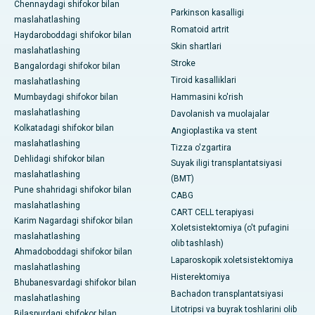
Chennaydagi shifokor bilan
Parkinson kasalligi
maslahatlashing
Romatoid artrit
Haydaroboddagi shifokor bilan
Skin shartlari
maslahatlashing
Stroke
Bangalordagi shifokor bilan
Tiroid kasalliklari
maslahatlashing
Mumbaydagi shifokor bilan
Hammasini ko'rish
maslahatlashing
Davolanish va muolajalar
Kolkatadagi shifokor bilan
Angioplastika va stent
maslahatlashing
Tizza o'zgartira
Dehlidagi shifokor bilan
Suyak iligi transplantatsiyasi
maslahatlashing
(BMT)
Pune shahridagi shifokor bilan
CABG
maslahatlashing
CART CELL terapiyasi
Karim Nagardagi shifokor bilan
Xoletsistektomiya (o't pufagini
maslahatlashing
olib tashlash)
Ahmadoboddagi shifokor bilan
Laparoskopik xoletsistektomiya
maslahatlashing
Histerektomiya
Bhubanesvardagi shifokor bilan
Bachadon transplantatsiyasi
maslahatlashing
Litotripsi va buyrak toshlarini olib
Bilaspurdagi shifokor bilan