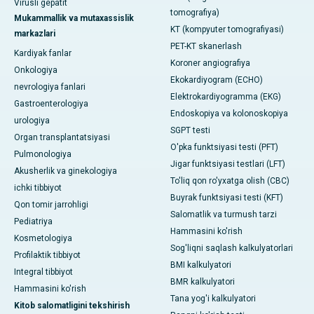
Virusli gepatit
tomografiya)
Mukammallik va mutaxassislik
KT (kompyuter tomografiyasi)
markazlari
PET-KT skanerlash
Kardiyak fanlar
Koroner angiografiya
Onkologiya
Ekokardiyogram (ECHO)
nevrologiya fanlari
Elektrokardiyogramma (EKG)
Gastroenterologiya
Endoskopiya va kolonoskopiya
urologiya
SGPT testi
Organ transplantatsiyasi
O'pka funktsiyasi testi (PFT)
Pulmonologiya
Jigar funktsiyasi testlari (LFT)
Akusherlik va ginekologiya
To'liq qon ro'yxatga olish (CBC)
ichki tibbiyot
Buyrak funktsiyasi testi (KFT)
Qon tomir jarrohligi
Salomatlik va turmush tarzi
Pediatriya
Hammasini ko'rish
Kosmetologiya
Sog'liqni saqlash kalkulyatorlari
Profilaktik tibbiyot
BMI kalkulyatori
Integral tibbiyot
BMR kalkulyatori
Hammasini ko'rish
Tana yog'i kalkulyatori
Kitob salomatligini tekshirish