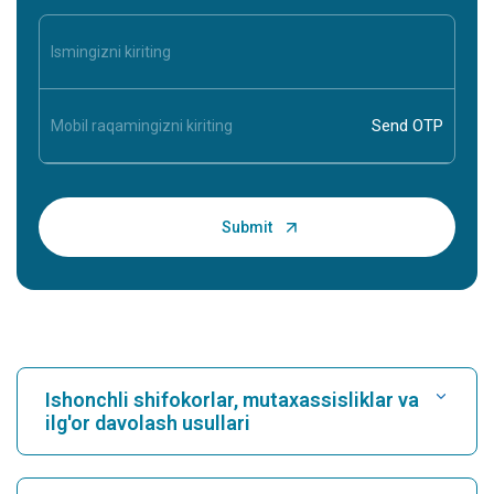
Ishonchli shifokorlar, mutaxassisliklar va
ilg'or davolash usullari
Kasalxonani toping