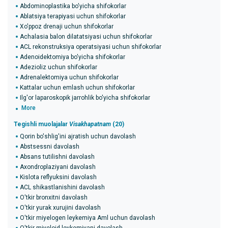
Abdominoplastika bo'yicha shifokorlar
Ablatsiya terapiyasi uchun shifokorlar
Xo'ppoz drenaji uchun shifokorlar
Achalasia balon dilatatsiyasi uchun shifokorlar
ACL rekonstruksiya operatsiyasi uchun shifokorlar
Adenoidektomiya bo'yicha shifokorlar
Adezioliz uchun shifokorlar
Adrenalektomiya uchun shifokorlar
Kattalar uchun emlash uchun shifokorlar
Ilg'or laparoskopik jarrohlik bo'yicha shifokorlar
More
Tegishli muolajalar
Visakhapatnam
(20)
Qorin bo'shlig'ini ajratish uchun davolash
Abstsessni davolash
Absans tutilishni davolash
Axondroplaziyani davolash
Kislota reflyuksini davolash
ACL shikastlanishini davolash
O'tkir bronxitni davolash
O'tkir yurak xurujini davolash
O'tkir miyelogen leykemiya Aml uchun davolash