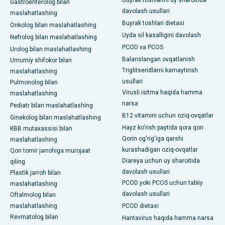
Gastroenterolog bilan
davolash usullari
maslahatlashing
Buyrak toshlari dietasi
Onkolog bilan maslahatlashing
Uyda sil kasalligini davolash
Nefrolog bilan maslahatlashing
PCOD va PCOS
Urolog bilan maslahatlashing
Balanslangan ovqatlanish
Umumiy shifokor bilan
Triglitseridlarni kamaytirish
maslahatlashing
usullari
Pulmonolog bilan
Virusli isitma haqida hamma
maslahatlashing
narsa
Pediatr bilan maslahatlashing
B12 vitamini uchun oziq-ovqatlar
Ginekolog bilan maslahatlashing
Hayz ko'rish paytida qora qon
KBB mutaxassisi bilan
Qorin og'rig'iga qarshi
maslahatlashing
kurashadigan oziq-ovqatlar
Qon tomir jarrohiga murojaat
Diareya uchun uy sharoitida
qiling
davolash usullari
Plastik jarroh bilan
PCOD yoki PCOS uchun tabiiy
maslahatlashing
davolash usullari
Oftalmolog bilan
maslahatlashing
PCOD dietasi
Revmatolog bilan
Hantavirus haqida hamma narsa