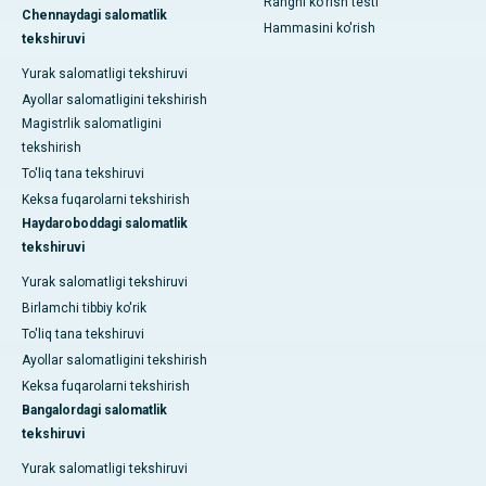
Rangni ko'rish testi
Chennaydagi salomatlik
Hammasini ko'rish
tekshiruvi
Yurak salomatligi tekshiruvi
Ayollar salomatligini tekshirish
Magistrlik salomatligini
tekshirish
To'liq tana tekshiruvi
Keksa fuqarolarni tekshirish
Haydaroboddagi salomatlik
tekshiruvi
Yurak salomatligi tekshiruvi
Birlamchi tibbiy ko'rik
To'liq tana tekshiruvi
Ayollar salomatligini tekshirish
Keksa fuqarolarni tekshirish
Bangalordagi salomatlik
tekshiruvi
Yurak salomatligi tekshiruvi