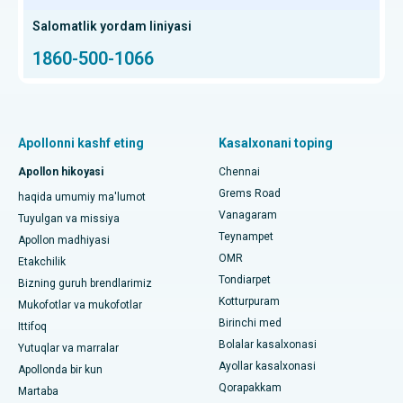
HSR Layout, Bangalore shahridagi eng yaxshi saraton
kasalxonasi
Hip Arthroscopy
Salomatlik yordam liniyasi
1860-500-1066
Chennaydagi eng yaxshi proton saraton markazi
Kalitlarning umumiy almashinuvi
KBB mutaxassisini toping
Chennaydagi Thousand Lightsdagi eng yaxshi bolalar
Proton terapiyasi
kasalxonasi
Pulmonologni toping
Minimal invaziv Subvastus to'liq tizzasini almashtirish
Apollonni kashf eting
Kasalxonani toping
Chennaydagi Thousand Lightsdagi eng yaxshi ayollar
kasalxonasi
Fast Track kunlik parvarishlash tizzalarini almashtirish
Apollon hikoyasi
Chennai
Tish shifokorini toping
Grems Road
Paschim Boragaon, Guwahati shahridagi eng yaxshi shifoxona
haqida umumiy ma'lumot
Sleeve gastrektomi
Vanagaram
Tuyulgan va missiya
Chennaydagi PH Roaddagi eng yaxshi kasalxona
Teynampet
Lasik jarrohlik
Apollon madhiyasi
Pediatrni toping
OMR
Etakchilik
Chennaydagi ming chiroqlardagi eng yaxshi yurak markazi
Rinoplastika
Tondiarpet
Bizning guruh brendlarimiz
Kotturpuram
Jubilee Hillsdagi eng yaxshi kasalxona, Haydarobod
Mukofotlar va mukofotlar
liposuction
Birinchi med
Dermatologni toping
Ittifoq
Tondiarpet, Chennai shahridagi eng yaxshi shifoxona
Bolalar kasalxonasi
Koroner angiografiya
Yutuqlar va marralar
Ayollar kasalxonasi
Apollonda bir kun
Kotturpuram, Chennai shahridagi eng yaxshi shifoxona
Transkateter Aorta valfini almashtirish
Qorapakkam
Urologni toping
Martaba