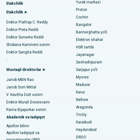
Yurak markazi
Kovai yo'lidagi eng yaxshi kasalxona, Karur
Etakchilik
MitraClip vana ta'mirlash
Proton
Etakchilik ➤
Karapakkam, Chennaydagi eng yaxshi shifoxona
Cochin
Minimal invaziv yurak jarrohligi
Diabetologni toping
Doktor Prathap C. Reddy
Bangalor
Arilova, Vizagdagi eng yaxshi shifoxona
Doktor Preta Reddi
Kateterni yo'q qilish
Bannerghatta yo'li
Doktor Suneeta Reddi
Elektron shahar
Kanpur yo'lidagi eng yaxshi kasalxona, Laknau
Ginekologni toping
ACL rekonstruksiya jarrohligi
Shobana Kamineni xonim
HSR tartibi
Doktor Sangita Reddi
Noida shtatidagi 26-sektordagi eng yaxshi shifoxona
Jayanagar
Orqaga elkalarni almashtirish
.
Seshadripuram
Umumiy shifokorni toping
Gandhinagar, Ahmedabaddagi eng yaxshi shifoxona
Endometriya ablasyonu
Mustaqil direktorlar ➤
Sarjapur yo'li
Mysore
Aragonda, Andhra Pradeshdagi eng yaxshi shifoxona
Janob MBN Rao
Bachadon arteriyasi embolizatsiyasi
Madurai
Janob Som Mittal
Psixologni toping
Bannerghatta yo'lidagi eng yaxshi kasalxona, Bangalor
Karur
Tuxumdon sistektomiyasi
V. Kavitha Dutt xonim
Nellore
Doktor Murali Doraisvami
Bhubaneswardagi 15-bo'limdagi eng yaxshi kasalxona
Ko'krak bezi saratoni operatsiyasi
Aragonda
Rama Bijapurkar xonim
Umumiy jarrohni toping
Trichy
Bilaspurdagi Seepat yo'lidagi eng yaxshi kasalxona
Akademik va tadqiqot
Brakiterapiya
Karaikudi
Apollon bilimi
Ahmedabaddagi Ellisbridge shahridagi eng yaxshi shifoxona
Haydarobod
kolonoskopiya
Apollon tadqiqot va
DRDO
innovatsiyalar (ARI)