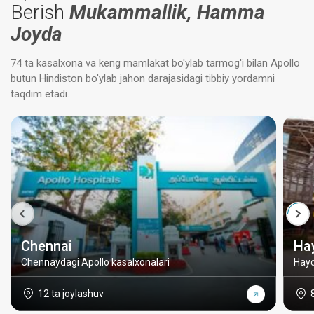
Berish
Mukammallik, Hamma
Joyda
74 ta kasalxona va keng mamlakat bo'ylab tarmog'i bilan Apollo
butun Hindiston bo'ylab jahon darajasidagi tibbiy yordamni
taqdim etadi.
Chennai
Ha
Chennaydagi Apollo kasalxonalari
Hayd
12 ta joylashuv