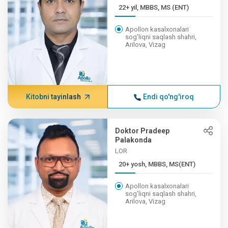
22+ yil, MBBS, MS (ENT)
Apollon kasalxonalari
sog'liqni saqlash shahri,
Arilova, Vizag
Kitobni tayinlash
Endi qo'ng'iroq
Doktor Pradeep
Palakonda
LOR
20+ yosh, MBBS, MS(ENT)
Apollon kasalxonalari
sog'liqni saqlash shahri,
Arilova, Vizag