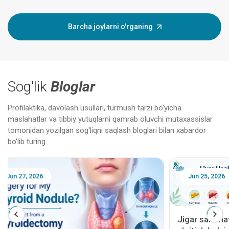
Barcha joylarni o'rganing
Sog'lik
Bloglar
Profilaktika, davolash usullari, turmush tarzi bo'yicha
maslahatlar va tibbiy yutuqlarni qamrab oluvchi mutaxassislar
tomonidan yozilgan sog'liqni saqlash bloglari bilan xabardor
bo'lib turing.
Jun 25, 2026
Feb 18
Jigar salomatligi bo'yicha bemorlarni