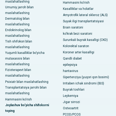
maslahatlashing
Hammasini ko'rish
Umumiy jarroh bilan
Kasalliklar va holatlar
maslahatlashing
Amyotrofik lateral skleroz (ALS)
Dermatolog bilan
Suyak iligi transplantatsiyasi
maslahatlashing
Brain saratoni
Endokrinolog bilan
ko'krak bezi saratoni
maslahatlashing
Surunkali buyrak kasalligi (CKD)
Tish shifokori bilan
Kolorektal saraton
maslahatlashing
Koroner arter kasalligi
Yuqumli kasalliklar bo'yicha
mutaxassis bilan
Qandli diabet
maslahatlashing
epilepsiya
Fizioterapevt bilan
hantavirus
maslahatlashing
Gipertenziya (yuqori qon bosimi)
Psixiatr bilan maslahatlashing
Irritaben ichak sindromi (IBS)
Transplantatsiya jarrohi bilan
Buyrak toshlari
maslahatlashing
Leykemiya
Hammasini ko'rish
Jigar sirrozi
Joylashuv bo'yicha shifokorni
Osteoartrit
toping
PCOD/PCOS