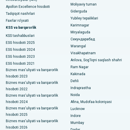
Nyu-Dehlidagi eng yaxshi shifoxona
Polipektomiya
Moliyaviy tuman
Apollon Excellence hisoboti
Giderguda
DRDO, Haydaroboddagi eng yaxshi shifoxona
Tadqiqot nashrlari
Mulohaza miya stimulyatsiyasi
Yubiley tepaliklari
Faxrlar ro'yxati
GS Road, Guwahati shahridagi eng yaxshi kasalxona
Karimnagar
Peritoneal dializ
KSS va barqarorlik
Miryalaguda
Hyderguda, Haydaroboddagi eng yaxshi shifoxona
KSS tashabbuslari
Buyrak biopsiyasi
Секундарабад
ESG hisoboti 2025
Warangal
Vijay Nagar, Indoredagi eng yaxshi shifoxona
Paratiroidektomiya
ESG hisoboti 2024
Visakhapatnam
ESG hisoboti 2023
Suryaraopeta Main Road, Kakinadadagi eng yaxshi kasalxona
Arilova, Sog'liqni saqlash shahri
Sitoreduktiv jarrohlik
ESG hisoboti 2021
Ram Nagar
Kalkutta shahridagi Kanal aylanma yo'lidagi eng yaxshi
Biznes mas'uliyati va barqarorlik
Seramika bilan umumiy tizzani almashtirish
Kakinada
shifoxona
hisoboti 2023
Dehli
Biznes mas'uliyati va barqarorlik
ERCP
CBD Belapur, Navi Mumbaydagi eng yaxshi shifoxona
Indraprastha
hisoboti 2022
Noida
Biznes mas'uliyati va barqarorlik
Panchavati, Nashikdagi eng yaxshi shifoxona
hisoboti 2024
Afina, Mudofaa koloniyasi
Biznes mas'uliyati va barqarorlik
Lucknow
Sekunderabad, Haydaroboddagi eng yaxshi shifoxona
hisoboti 2025
Indore
Biznes mas'uliyati va barqarorlik
Seshadripuramdagi eng yaxshi kasalxona, Bangalor
Mumbay
hisoboti 2026
Dadar