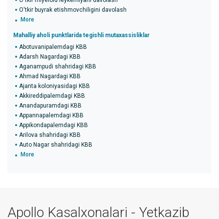
O'tkir miyeloid leykemiyani davolash
O'tkir buyrak etishmovchiligini davolash
More
Mahalliy aholi punktlarida tegishli mutaxassisliklar
Abotuvanipalemdagi KBB
Adarsh ​​Nagardagi KBB
Aganampudi shahridagi KBB
Ahmad Nagardagi KBB
Ajanta koloniyasidagi KBB
Akkireddipalemdagi KBB
Anandapuramdagi KBB
Appannapalemdagi KBB
Appikondapalemdagi KBB
Arilova shahridagi KBB
Auto Nagar shahridagi KBB
More
Apollo Kasalxonalari - Yetkazib