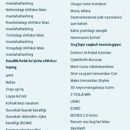
maslahatlashing
chuqur tomir trombozi
Nelloredagi shifokor bilan
Moviy sklera
maslahatlashing
Gastrointestinal yoki nazoratsiz
Rourkeladagi shifokor bilan
qon ketish
maslahatlashing
Katta yoshdagi sariqlik
Trichidagi shifokor bilan
Hammasini ko'rish
maslahatlashing
Sog'liqni saqlash texnologiyasi
Vizagdagi shifokor bilan
DaVinci XI-Robot tizimlari
maslahatlashing
CyberKnife-Accuray
Kasallik/holat bo'yicha shifokor
Meril Cuvis robototexnikasi
toping
Smit va jiyani tomonidan Cori
artrit
Mako tomonidan Stryker
Nafas
3D neyro-navigatsiya tizimi
Orqa og'riq
3 TESLA MRI
Loyqa ko'rish
LINAC
ko'krak bezi saratoni
ECMO
Surunkali buyrak kasalligi
MOSES 2.0 tizimi
Surunkali obstruktiv o'pka
Rezum suv bug'lari bilan
kasalligi (KOAH)
davolash
Koroner arter kasalligi