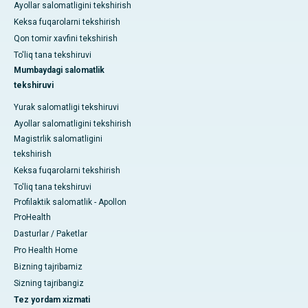
Ayollar salomatligini tekshirish
Keksa fuqarolarni tekshirish
Qon tomir xavfini tekshirish
To'liq tana tekshiruvi
Mumbaydagi salomatlik
tekshiruvi
Yurak salomatligi tekshiruvi
Ayollar salomatligini tekshirish
Magistrlik salomatligini
tekshirish
Keksa fuqarolarni tekshirish
To'liq tana tekshiruvi
Profilaktik salomatlik - Apollon
ProHealth
Dasturlar / Paketlar
Pro Health Home
Bizning tajribamiz
Sizning tajribangiz
Tez yordam xizmati