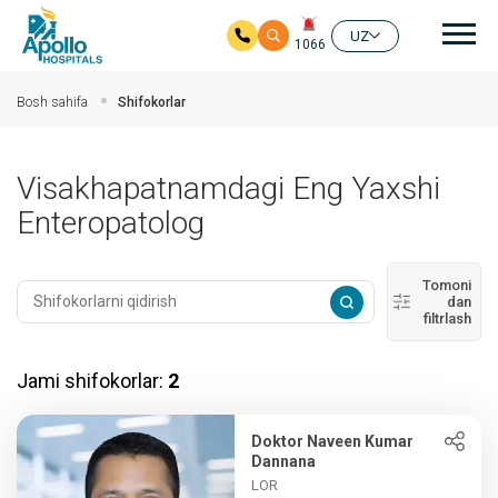
Aso
UZ
1066
Asosiy mundarijaga
Bosh sahifa
Shifokorlar
Visakhapatnamdagi Eng Yaxshi
Enteropatolog
Tomoni
dan
filtrlash
Jami shifokorlar:
2
Doktor Naveen Kumar
Dannana
LOR