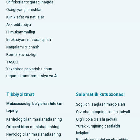
Shifokorlar to'garagi haqida
Oxirgi yangilanishlar
Klinik sifat va natijalar
Akkreditatsiya
IT mukammalligi
Infektsiyani nazorat qilish
Natijalarni o'lchash
Bemor xavfsizligi
TASCC
Yaxshiroq parvarish uchun
raqamli transformatsiya va AI
Tibbiy xizmat
Salomatlik kutubxonasi
Mutaxassisligi bo'yicha shifokor
Sog'liqni saqlash maqolalari
toping
Qiz chaqaloqning o'sish jadvali
Kardiolog bilan maslahatlashing
O'g'il bola o'sishi jadvali
Yurak xurujining dastlabki
Ortoped bilan maslahatlashing
belgilari
Nevrolog bilan maslahatlashing
Buyrak toshlarini uy sharoitida