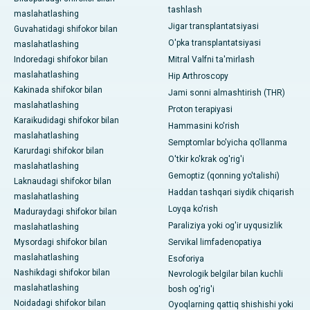
tashlash
maslahatlashing
Jigar transplantatsiyasi
Guvahatidagi shifokor bilan
O'pka transplantatsiyasi
maslahatlashing
Indoredagi shifokor bilan
Mitral Valfni ta'mirlash
maslahatlashing
Hip Arthroscopy
Kakinada shifokor bilan
Jami sonni almashtirish (THR)
maslahatlashing
Proton terapiyasi
Karaikudidagi shifokor bilan
Hammasini ko'rish
maslahatlashing
Semptomlar bo'yicha qo'llanma
Karurdagi shifokor bilan
O'tkir ko'krak og'rig'i
maslahatlashing
Gemoptiz (qonning yo'talishi)
Laknaudagi shifokor bilan
Haddan tashqari siydik chiqarish
maslahatlashing
Loyqa ko'rish
Maduraydagi shifokor bilan
Paraliziya yoki og'ir uyqusizlik
maslahatlashing
Mysordagi shifokor bilan
Servikal limfadenopatiya
maslahatlashing
Esoforiya
Nashikdagi shifokor bilan
Nevrologik belgilar bilan kuchli
maslahatlashing
bosh og'rig'i
Noidadagi shifokor bilan
Oyoqlarning qattiq shishishi yoki