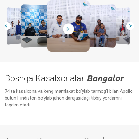
Boshqa Kasalxonalar
Bangalor
74 ta kasalxona va keng mamlakat bo'ylab tarmog'i bilan Apollo
butun Hindiston bo'ylab jahon darajasidagi tibbiy yordamni
Apollon kasalxonalari, Bannerghatta
Apo
Road, Bangalor
sh
taqdim etadi.