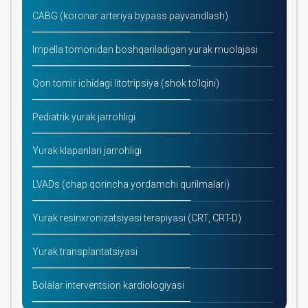
CABG (koronar arteriya bypass payvandlash)
Impella tomonidan boshqariladigan yurak muolajasi
Qon tomir ichidagi litotripsiya (shok to'lqini)
Pediatrik yurak jarrohligi
Yurak klapanlari jarrohligi
LVADs (chap qorincha yordamchi qurilmalari)
Yurak resinxronizatsiyasi terapiyasi (CRT, CRT-D)
Yurak transplantatsiyasi
Bolalar interventsion kardiologiyasi