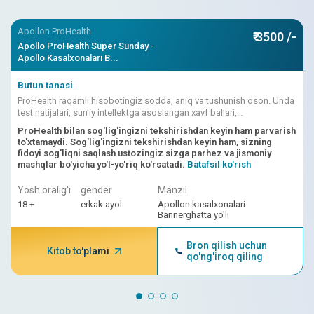
Apollon ProHealth
₹ 3500 /-
Apollo ProHealth Super Sunday -
Apollo Kasalxonalari B...
Butun tanasi
ProHealth raqamli hisobotingiz sodda, aniq va tushunish oson. Unda
test natijalari, sun'iy intellektga asoslangan xavf ballari,
shifokorlarning talqinlari birlashtirilgan.
ProHealth bilan sog'lig'ingizni tekshirishdan keyin ham parvarish
to'xtamaydi. Sog'lig'ingizni tekshirishdan keyin ham, sizning
fidoyi sog'liqni saqlash ustozingiz sizga parhez va jismoniy
mashqlar bo'yicha yo'l-yo'riq ko'rsatadi.
Batafsil ko'rish
Yosh oralig'i
gender
Manzil
18 +
erkak ayol
Apollon kasalxonalari
Bannerghatta yo'li
Bron qilish uchun
Kitob to'plami
qo'ng'iroq qiling