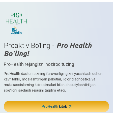
Proaktiv Bo'ling -
Pro Health
Bo'ling!
ProHealth rejangizni hoziroq tuzing
ProHealth dasturi sizning farovonligingizni yaxshilash uchun
xavf tahlili, moslashtirilgan paketlar, ilg'or diagnostika va
mutaxassislarning ko'rsatmalari bilan shaxsiylashtirilgan
sog'liqni saqlash rejasini taqdim etadi.
ProHealth kitob