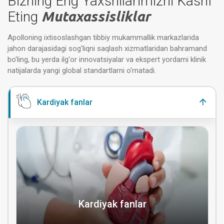
Bizning Eng Yaxshilarimizni Kashf
Eting
Mutaxassisliklar
Apolloning ixtisoslashgan tibbiy mukammallik markazlarida
jahon darajasidagi sog'liqni saqlash xizmatlaridan bahramand
bo'ling, bu yerda ilg'or innovatsiyalar va ekspert yordami klinik
natijalarda yangi global standartlarni o'rnatadi.
Kardiyak fanlar
Kardiyak fanlar