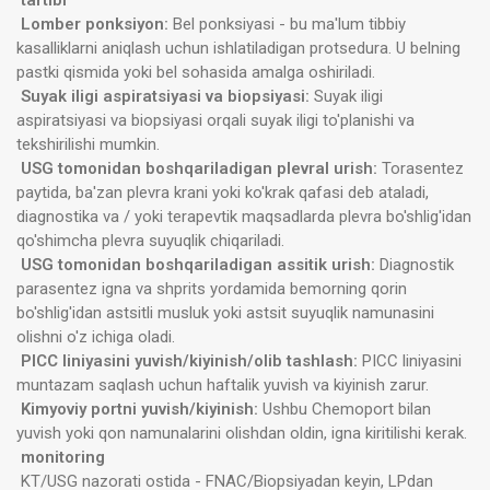
Lomber ponksiyon:
Bel ponksiyasi - bu ma'lum tibbiy
kasalliklarni aniqlash uchun ishlatiladigan protsedura. U belning
pastki qismida yoki bel sohasida amalga oshiriladi.
Suyak iligi aspiratsiyasi va biopsiyasi:
Suyak iligi
aspiratsiyasi va biopsiyasi orqali suyak iligi to'planishi va
tekshirilishi mumkin.
USG tomonidan boshqariladigan plevral urish:
Torasentez
paytida, ba'zan plevra krani yoki ko'krak qafasi deb ataladi,
diagnostika va / yoki terapevtik maqsadlarda plevra bo'shlig'idan
qo'shimcha plevra suyuqlik chiqariladi.
USG tomonidan boshqariladigan assitik urish:
Diagnostik
parasentez igna va shprits yordamida bemorning qorin
bo'shlig'idan astsitli musluk yoki astsit suyuqlik namunasini
olishni o'z ichiga oladi.
PICC liniyasini yuvish/kiyinish/olib tashlash:
PICC liniyasini
muntazam saqlash uchun haftalik yuvish va kiyinish zarur.
Kimyoviy portni yuvish/kiyinish:
Ushbu Chemoport bilan
yuvish yoki qon namunalarini olishdan oldin, igna kiritilishi kerak.
monitoring
KT/USG nazorati ostida - FNAC/Biopsiyadan keyin, LPdan