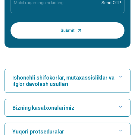
Ishonchli shifokorlar, mutaxassisliklar va
ilg'or davolash usullari
Kasalxonani toping
Bizning kasalxonalarimiz
Kardiologni toping
Karukutty, Cochin shahridagi eng yaxshi shifoxona
Yuqori protseduralar