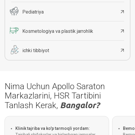
Pediatriya
Kosmetologiya va plastik jarrohlik
ichki tibbiyot
Nima Uchun Apollo Saraton
Markazlarini, HSR Tartibini
Tanlash Kerak,
Bangalor?
Klinik tajriba va ko'p tarmoqli yordam:
Bemor 
Tajribali shifokorlar va birlashgan jamoalar
Bemorl