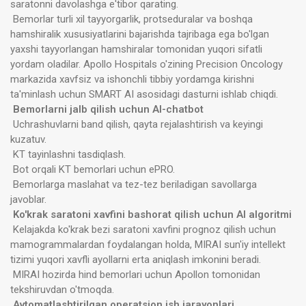
saratonni davolashga e'tibor qarating.
Bemorlar turli xil tayyorgarlik, protseduralar va boshqa
hamshiralik xususiyatlarini bajarishda tajribaga ega bo'lgan
yaxshi tayyorlangan hamshiralar tomonidan yuqori sifatli
yordam oladilar. Apollo Hospitals o'zining Precision Oncology
markazida xavfsiz va ishonchli tibbiy yordamga kirishni
ta'minlash uchun SMART AI asosidagi dasturni ishlab chiqdi.
Bemorlarni jalb qilish uchun AI-chatbot
Uchrashuvlarni band qilish, qayta rejalashtirish va keyingi
kuzatuv.
KT tayinlashni tasdiqlash.
Bot orqali KT bemorlari uchun ePRO.
Bemorlarga maslahat va tez-tez beriladigan savollarga
javoblar.
Ko'krak saratoni xavfini bashorat qilish uchun AI algoritmi
Kelajakda ko'krak bezi saratoni xavfini prognoz qilish uchun
mamogrammalardan foydalangan holda, MIRAI sun'iy intellekt
tizimi yuqori xavfli ayollarni erta aniqlash imkonini beradi.
MIRAI hozirda hind bemorlari uchun Apollon tomonidan
tekshiruvdan o'tmoqda.
Avtomatlashtirilgan operatsion ish jarayonlari