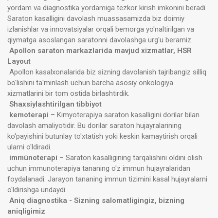
yordam va diagnostika yordamiga tezkor kirish imkonini beradi.
Saraton kasalligini davolash muassasamizda biz doimiy
izlanishlar va innovatsiyalar orqali bemorga yo'naltirilgan va
qiymatga asoslangan saratonni davolashga urg'u beramiz.
Apollon saraton markazlarida mavjud xizmatlar, HSR
Layout
Apollon kasalxonalarida biz sizning davolanish tajribangiz silliq
bo'lishini ta'minlash uchun barcha asosiy onkologiya
xizmatlarini bir tom ostida birlashtirdik.
Shaxsiylashtirilgan tibbiyot
kemoterapi
– Kimyoterapiya saraton kasalligini dorilar bilan
davolash amaliyotidir. Bu dorilar saraton hujayralarining
ko'payishini butunlay to'xtatish yoki keskin kamaytirish orqali
ularni o'ldiradi.
immünoterapi
– Saraton kasalligining tarqalishini oldini olish
uchun immunoterapiya tananing o'z immun hujayralaridan
foydalanadi. Jarayon tananing immun tizimini kasal hujayralarni
o'ldirishga undaydi.
Aniq diagnostika - Sizning salomatligingiz, bizning
aniqligimiz