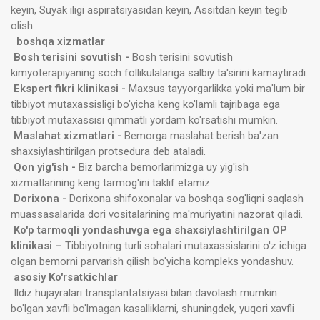
keyin, Suyak iligi aspiratsiyasidan keyin, Assitdan keyin tegib
olish.
boshqa xizmatlar
Bosh terisini sovutish -
Bosh terisini sovutish
kimyoterapiyaning soch follikulalariga salbiy ta'sirini kamaytiradi.
Ekspert fikri klinikasi -
Maxsus tayyorgarlikka yoki ma'lum bir
tibbiyot mutaxassisligi bo'yicha keng ko'lamli tajribaga ega
tibbiyot mutaxassisi qimmatli yordam ko'rsatishi mumkin.
Maslahat xizmatlari -
Bemorga maslahat berish ba'zan
shaxsiylashtirilgan protsedura deb ataladi.
Qon yig'ish -
Biz barcha bemorlarimizga uy yig'ish
xizmatlarining keng tarmog'ini taklif etamiz.
Dorixona -
Dorixona shifoxonalar va boshqa sog'liqni saqlash
muassasalarida dori vositalarining ma'muriyatini nazorat qiladi.
Ko'p tarmoqli yondashuvga ega shaxsiylashtirilgan OP
klinikasi –
Tibbiyotning turli sohalari mutaxassislarini o'z ichiga
olgan bemorni parvarish qilish bo'yicha kompleks yondashuv.
asosiy Ko'rsatkichlar
Ildiz hujayralari transplantatsiyasi bilan davolash mumkin
bo'lgan xavfli bo'lmagan kasalliklarni, shuningdek, yuqori xavfli