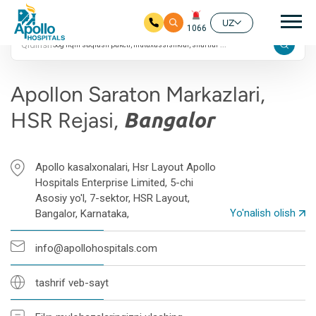
4.5 ta Google
Aso
reytingi
UZ
1066
Qidirish
Asosiy mundarijaga
Apollon Saraton Markazlari,
HSR Rejasi,
Bangalor
Apollo kasalxonalari, Hsr Layout Apollo
Hospitals Enterprise Limited, 5-chi
Asosiy yo'l, 7-sektor, HSR Layout,
Yo'nalish olish
Bangalor, Karnataka,
info@apollohospitals.com
tashrif veb-sayt