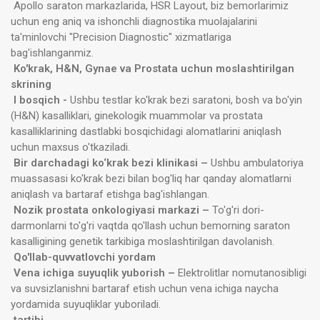
Apollo saraton markazlarida, HSR Layout, biz bemorlarimiz
uchun eng aniq va ishonchli diagnostika muolajalarini
ta'minlovchi "Precision Diagnostic" xizmatlariga
bag'ishlanganmiz.
Ko'krak, H&N, Gynae va Prostata uchun moslashtirilgan
skrining
I bosqich -
Ushbu testlar ko'krak bezi saratoni, bosh va bo'yin
(H&N) kasalliklari, ginekologik muammolar va prostata
kasalliklarining dastlabki bosqichidagi alomatlarini aniqlash
uchun maxsus o'tkaziladi.
Bir darchadagi ko‘krak bezi klinikasi –
Ushbu ambulatoriya
muassasasi ko'krak bezi bilan bog'liq har qanday alomatlarni
aniqlash va bartaraf etishga bag'ishlangan.
Nozik prostata onkologiyasi markazi –
To'g'ri dori-
darmonlarni to'g'ri vaqtda qo'llash uchun bemorning saraton
kasalligining genetik tarkibiga moslashtirilgan davolanish.
Qo'llab-quvvatlovchi yordam
Vena ichiga suyuqlik yuborish –
Elektrolitlar nomutanosibligi
va suvsizlanishni bartaraf etish uchun vena ichiga naycha
yordamida suyuqliklar yuboriladi.
tartibi