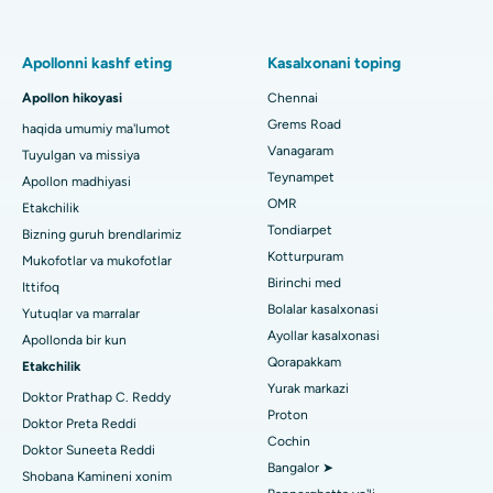
kasalxonasi
Pulmonologni toping
Minimal invaziv Subvastus to'liq tizzasini almashtirish
Chennaydagi Thousand Lightsdagi eng yaxshi ayollar
Apollonni kashf eting
Kasalxonani toping
kasalxonasi
Fast Track kunlik parvarishlash tizzalarini almashtirish
Apollon hikoyasi
Chennai
Tish shifokorini toping
Paschim Boragaon, Guwahati shahridagi eng yaxshi shifoxona
Grems Road
haqida umumiy ma'lumot
Sleeve gastrektomi
Vanagaram
Tuyulgan va missiya
Chennaydagi PH Roaddagi eng yaxshi kasalxona
Lasik jarrohlik
Teynampet
Apollon madhiyasi
Pediatrni toping
OMR
Etakchilik
Chennaydagi ming chiroqlardagi eng yaxshi yurak markazi
Rinoplastika
Tondiarpet
Bizning guruh brendlarimiz
Jubilee Hillsdagi eng yaxshi kasalxona, Haydarobod
Kotturpuram
Mukofotlar va mukofotlar
liposuction
Dermatologni toping
Birinchi med
Ittifoq
Tondiarpet, Chennai shahridagi eng yaxshi shifoxona
Koroner angiografiya
Bolalar kasalxonasi
Yutuqlar va marralar
Ayollar kasalxonasi
Apollonda bir kun
Kotturpuram, Chennai shahridagi eng yaxshi shifoxona
Transkateter Aorta valfini almashtirish
Qorapakkam
Urologni toping
Etakchilik
Kovai yo'lidagi eng yaxshi kasalxona, Karur
Yurak markazi
MitraClip vana ta'mirlash
Doktor Prathap C. Reddy
Proton
Doktor Preta Reddi
Karapakkam, Chennaydagi eng yaxshi shifoxona
Minimal invaziv yurak jarrohligi
Cochin
Diabetologni toping
Doktor Suneeta Reddi
Bangalor ➤
Arilova, Vizagdagi eng yaxshi shifoxona
Shobana Kamineni xonim
Kateterni yo'q qilish