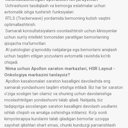
Uchrashuvni tasdiqlash va bemorga eslatmalar uchun
avtomatik ishga tushirish funksiyalari.
RTLS (Trackerwave) yordamida bemorning kutish vaqtini
optimallashtirish.
Samarali konsultatsiyalarni osonlashtirish uchun klinisyenlar
uchun sun'iy intellekt tomonidan yaratilgan bemorlarning
qisqacha ma'lumotlari.
AI patologlari g'ayrioddiy natijalarga ega bemorlarni aniqlash
uchun taqdim etilgan yozuvlarni avtomatik ravishda ko'rib
chiqadi.
Nima uchun Apollon saraton markazlari, HSR Layout -
Onkologiya markazini tanlaysiz?
Apollon kasalxonalari saraton kasalligini davolashda eng
samarali yondashuvni taqdim etishga intiladi. Biz har bir saraton
o'ziga xosligini tan olamiz va shuning uchun davolanishga
moslashtirilgan yondashuvni talab qiladi. Natijada, biz
tadqiqotga asoslangan saraton kasalligini davolash usullarini
ishlab chiqish va amalga oshirishga intilamiz. Ko'p sonli
kimyoterapiya kurslarini talab qiladigan bemorlar uzoqqa
sayohat qilishlari shart emas, chunki kunduzgi parvarishlash