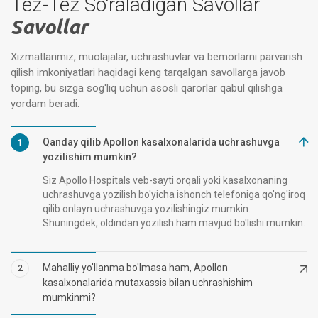
Tez-Tez So'raladigan Savollar
Savollar
Xizmatlarimiz, muolajalar, uchrashuvlar va bemorlarni parvarish
qilish imkoniyatlari haqidagi keng tarqalgan savollarga javob
toping, bu sizga sog'liq uchun asosli qarorlar qabul qilishga
yordam beradi.
Qanday qilib Apollon kasalxonalarida uchrashuvga
1
yozilishim mumkin?
Siz Apollo Hospitals veb-sayti orqali yoki kasalxonaning
uchrashuvga yozilish bo'yicha ishonch telefoniga qo'ng'iroq
qilib onlayn uchrashuvga yozilishingiz mumkin.
Shuningdek, oldindan yozilish ham mavjud bo'lishi mumkin.
Mahalliy yo'llanma bo'lmasa ham, Apollon
2
kasalxonalarida mutaxassis bilan uchrashishim
mumkinmi?