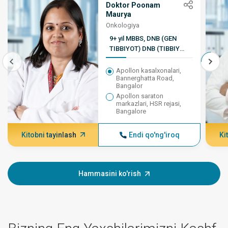
Doktor Poonam
Maurya
Onkologiya
9+ yil MBBS, DNB (GEN
TIBBIYOT) DNB (TIBBIY
ONKOLOGIYA)
Apollon kasalxonalari,
Bannerghatta Road,
Bangalor
Apollon saraton
markazlari, HSR rejasi,
Bangalore
Kitobni tayinlash
Endi qo'ng'iroq
Ki
Hammasini ko'rish