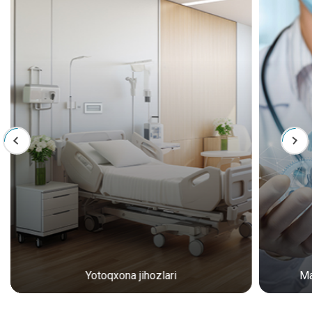
Yotoqxona jihozlari
Ma