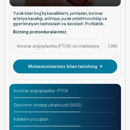
Yurak bilan bog'liq kasalliklarni, jumladan, koronar
arteriya kasalligi, aritmiya, yurak yetishmovchiligi va
gipertenziyani tashxislash va davolash. Profilaktik
yordam, intervension muolajalar va uzoq muddatli yurak
Bizning protseduralarimiz
salomatligini boshqarishga qaratilgan.
Koronar angioplastika (PTCA) va rotablatsiya
CABG (koron
Mutaxassislarimiz bilan tanishing
Koronar angioplastika - PTCA
Qon tomir ichidagi ultratovush (IVUS)
Kateterni yo'q qilish