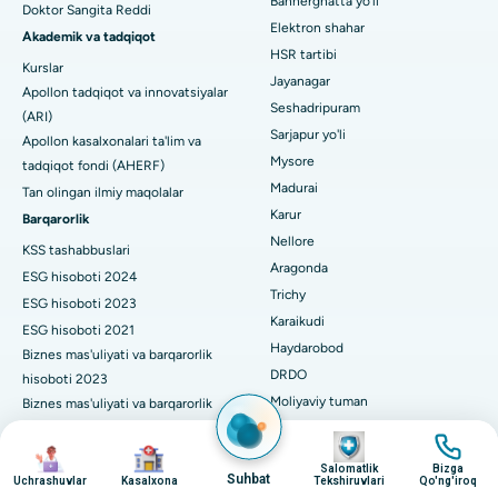
Bannerghatta yo'li
Doktor Sangita Reddi
Kanpur yo'lidagi eng yaxshi kasalxona, Laknau
Elektron shahar
Ginekologni toping
ACL rekonstruksiya jarrohligi
Akademik va tadqiqot
HSR tartibi
Kurslar
Noida shtatidagi 26-sektordagi eng yaxshi shifoxona
Orqaga elkalarni almashtirish
Jayanagar
Apollon tadqiqot va innovatsiyalar
Seshadripuram
Umumiy shifokorni toping
Gandhinagar, Ahmedabaddagi eng yaxshi shifoxona
(ARI)
Endometriya ablasyonu
Sarjapur yo'li
Apollon kasalxonalari ta'lim va
Aragonda, Andhra Pradeshdagi eng yaxshi shifoxona
Mysore
tadqiqot fondi (AHERF)
Bachadon arteriyasi embolizatsiyasi
Madurai
Tan olingan ilmiy maqolalar
Psixologni toping
Bannerghatta yo'lidagi eng yaxshi kasalxona, Bangalor
Tuxumdon sistektomiyasi
Karur
Barqarorlik
Nellore
Bhubaneswardagi 15-bo'limdagi eng yaxshi kasalxona
KSS tashabbuslari
Ko'krak bezi saratoni operatsiyasi
Aragonda
ESG hisoboti 2024
Umumiy jarrohni toping
Bilaspurdagi Seepat yo'lidagi eng yaxshi kasalxona
Trichy
Brakiterapiya
ESG hisoboti 2023
Karaikudi
ESG hisoboti 2021
Ahmedabaddagi Ellisbridge shahridagi eng yaxshi shifoxona
kolonoskopiya
Haydarobod
Biznes mas'uliyati va barqarorlik
DRDO
hisoboti 2023
Nyu-Dehlidagi eng yaxshi shifoxona
Polipektomiya
Moliyaviy tuman
Biznes mas'uliyati va barqarorlik
DRDO, Haydaroboddagi eng yaxshi shifoxona
hisoboti 2022
Giderguda
Mulohaza miya stimulyatsiyasi
surat
surat
surat
surat
Korporativ boshqaruv
Yubiley tepaliklari
Salomatlik
Bizga
GS Road, Guwahati shahridagi eng yaxshi kasalxona
Peritoneal dializ
Suhbat
Karimnagar
Uchrashuvlar
Kasalxona
Tekshiruvlari
Qo'ng'iroq
Kengash qo'mitalari