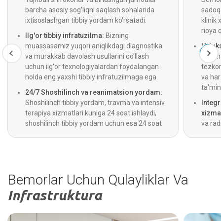
barcha asosiy sog'liqni saqlash sohalarida
sadoqa
ixtisoslashgan tibbiy yordam ko'rsatadi.
klinik 
rioya 
Ilg'or tibbiy infratuzilma:
Bizning
muassasamiz yuqori aniqlikdagi diagnostika
Uzluks
va murakkab davolash usullarini qo'llash
Optima
uchun ilg'or texnologiyalardan foydalangan
tezkor
holda eng yaxshi tibbiy infratuzilmaga ega.
va ha
ta'min
24/7 Shoshilinch va reanimatsion yordam:
Shoshilinch tibbiy yordam, travma va intensiv
Integ
terapiya xizmatlari kuniga 24 soat ishlaydi,
xizmat
shoshilinch tibbiy yordam uchun esa 24 soat
va rad
davomida ishlaydigan tez tibbiy yordam
beradi
xizmati ham mavjud.
diagno
Bemorlar Uchun Qulayliklar Va
Infrastruktura