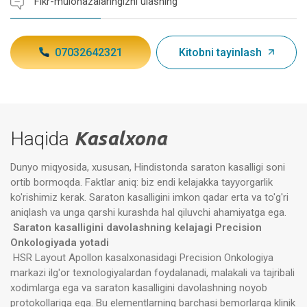
Fikr-mulohazalaringizni ulashing
07032642321
Kitobni tayinlash
Haqida
Kasalxona
Dunyo miqyosida, xususan, Hindistonda saraton kasalligi soni
ortib bormoqda. Faktlar aniq: biz endi kelajakka tayyorgarlik
ko'rishimiz kerak. Saraton kasalligini imkon qadar erta va to'g'ri
aniqlash va unga qarshi kurashda hal qiluvchi ahamiyatga ega.
Saraton kasalligini davolashning kelajagi Precision
Onkologiyada yotadi
HSR Layout Apollon kasalxonasidagi Precision Onkologiya
markazi ilg'or texnologiyalardan foydalanadi, malakali va tajribali
xodimlarga ega va saraton kasalligini davolashning noyob
protokollariga ega. Bu elementlarning barchasi bemorlarga klinik