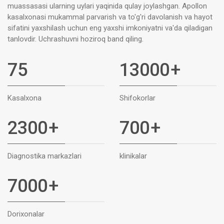
muassasasi ularning uylari yaqinida qulay joylashgan. Apollon
kasalxonasi mukammal parvarish va to'g'ri davolanish va hayot
sifatini yaxshilash uchun eng yaxshi imkoniyatni va'da qiladigan
tanlovdir. Uchrashuvni hoziroq band qiling.
75
13000
+
Kasalxona
Shifokorlar
2300
+
700
+
Diagnostika markazlari
klinikalar
7000
+
Dorixonalar