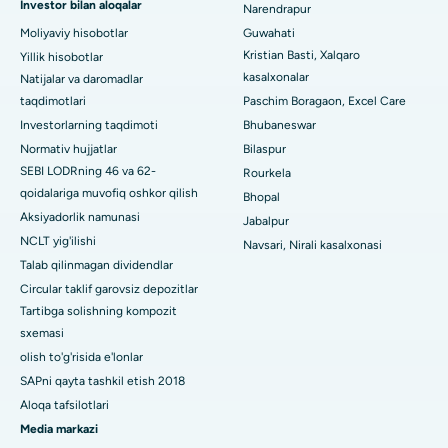
Investor bilan aloqalar
Narendrapur
Jayanagar, Bangalordagi eng yaxshi kasalxona
Moliyaviy hisobotlar
Guwahati
Kristian Basti, Xalqaro
Yillik hisobotlar
KK Nagar, Madurai shahridagi eng yaxshi shifoxona
kasalxonalar
Natijalar va daromadlar
taqdimotlari
Paschim Boragaon, Excel Care
Ramji Nagardagi eng yaxshi kasalxona, Nellore
Investorlarning taqdimoti
Bhubaneswar
19-sektordagi eng yaxshi shifoxona, Rourkela
Normativ hujjatlar
Bilaspur
SEBI LODRning 46 va 62-
Rourkela
Swargate, Pune shahridagi eng yaxshi shifoxona
qoidalariga muvofiq oshkor qilish
Bhopal
Aksiyadorlik namunasi
Jabalpur
Janubiy Dehlidagi eng yaxshi ayollar saraton kasalxonasi
NCLT yig'ilishi
Navsari, Nirali kasalxonasi
Talab qilinmagan dividendlar
Circular taklif garovsiz depozitlar
Tartibga solishning kompozit
sxemasi
olish to'g'risida e'lonlar
SAPni qayta tashkil etish 2018
Aloqa tafsilotlari
Media markazi