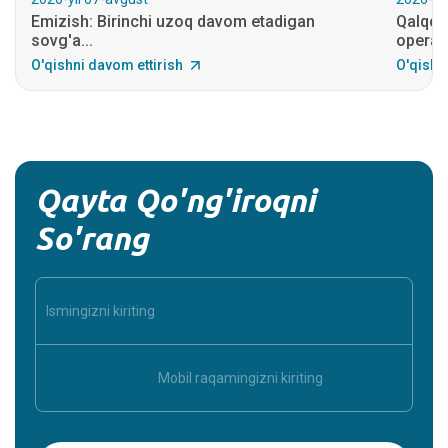
Emizish: Birinchi uzoq davom etadigan
Qalqon
sovg'a...
operats
O'qishni davom ettirish
O'qishn
Qayta Qo'ng'iroqni
So'rang