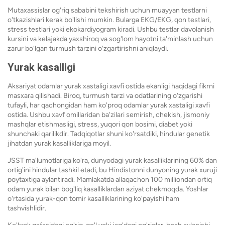
Mutaxassislar og'riq sababini tekshirish uchun muayyan testlarni
o'tkazishlari kerak bo'lishi mumkin. Bularga EKG/EKG, qon testlari,
stress testlari yoki ekokardiyogram kiradi. Ushbu testlar davolanish
kursini va kelajakda yaxshiroq va sog'lom hayotni ta'minlash uchun
zarur bo'lgan turmush tarzini o'zgartirishni aniqlaydi.
Yurak kasalligi
Aksariyat odamlar yurak xastaligi xavfi ostida ekanligi haqidagi fikrni
masxara qilishadi. Biroq, turmush tarzi va odatlarining o'zgarishi
tufayli, har qachongidan ham ko'proq odamlar yurak xastaligi xavfi
ostida. Ushbu xavf omillaridan ba'zilari semirish, chekish, jismoniy
mashqlar etishmasligi, stress, yuqori qon bosimi, diabet yoki
shunchaki qarilikdir. Tadqiqotlar shuni ko'rsatdiki, hindular genetik
jihatdan yurak kasalliklariga moyil.
JSST ma'lumotlariga ko'ra, dunyodagi yurak kasalliklarining 60% dan
ortig'ini hindular tashkil etadi, bu Hindistonni dunyoning yurak xuruji
poytaxtiga aylantiradi. Mamlakatda allaqachon 100 milliondan ortiq
odam yurak bilan bog'liq kasalliklardan aziyat chekmoqda. Yoshlar
o'rtasida yurak-qon tomir kasalliklarining ko'payishi ham
tashvishlidir.