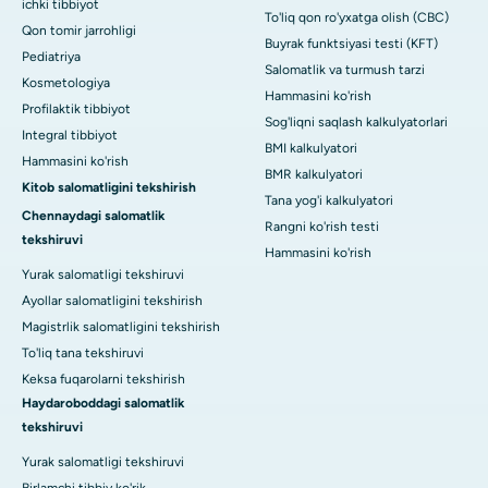
ichki tibbiyot
To'liq qon ro'yxatga olish (CBC)
Qon tomir jarrohligi
Buyrak funktsiyasi testi (KFT)
Pediatriya
Salomatlik va turmush tarzi
Kosmetologiya
Hammasini ko'rish
Profilaktik tibbiyot
Sog'liqni saqlash kalkulyatorlari
Integral tibbiyot
BMI kalkulyatori
Hammasini ko'rish
BMR kalkulyatori
Kitob salomatligini tekshirish
Tana yog'i kalkulyatori
Chennaydagi salomatlik
Rangni ko'rish testi
tekshiruvi
Hammasini ko'rish
Yurak salomatligi tekshiruvi
Ayollar salomatligini tekshirish
Magistrlik salomatligini tekshirish
To'liq tana tekshiruvi
Keksa fuqarolarni tekshirish
Haydaroboddagi salomatlik
tekshiruvi
Yurak salomatligi tekshiruvi
Birlamchi tibbiy ko'rik