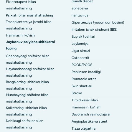
Qandli diabet
Fizioterapevt bilan
maslahatlashing
epilepsiya
Psixiatr bilan maslahatlashing
hantavirus
Transplantatsiya jarrohi bilan
Gipertenziya (yuqori qon bosimi)
maslahatlashing
Irritaben ichak sindromi (IBS)
Hammasini ko'rish
Buyrak toshlari
Joylashuv bo'yicha shifokorni
Leykemiya
toping
Jigar sirrozi
Chennaydagi shifokor bilan
Osteoartrit
maslahatlashing
PCOD/PCOS
Haydaroboddagi shifokor bilan
Parkinson kasalligi
maslahatlashing
Romatoid artrit
Bangalordagi shifokor bilan
Skin shartlari
maslahatlashing
Stroke
Mumbaydagi shifokor bilan
Tiroid kasalliklari
maslahatlashing
Hammasini ko'rish
Kolkatadagi shifokor bilan
maslahatlashing
Davolanish va muolajalar
Dehlidagi shifokor bilan
Angioplastika va stent
maslahatlashing
Tizza o'zgartira