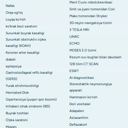
Meril Cuvis robototexnikasi
Nafas
Smit va jiyani tomonidan Cori
Orqa og'riq
Mako tomonidan Stryker
Loyqa ko'rish
3D neyro-navigatsiya tizimi
ko'krak bezi saratoni
3 TESLA MRI
Surunkali buyrak kasalligi
LINAC
Surunkali obstruktiv o'pka
ECMO
kasalligi (KOAH)
MOSES 2.0 tizimi
Koroner arter kasalligi
Rezum suv bug'lari bilan davolash
diabet
128 tilim CT SCAN
epilepsiya
ESWT
Gastroözofageal reflü kasalligi
AI diagnostikasi
(GERD)
Stereotaktik neyroxirurgiya
Yurak etishmovchiligi
apparati
Herniated Disk
Hammasini ko'rish
Gipertenziya (yuqori qon bosimi)
Dori vositalari
Irritaben ichak sindromi (IBS)
Adapalen
Buyrak toshlari
Astaxanthin
O'pka saratoni
Deflazakort
Migren