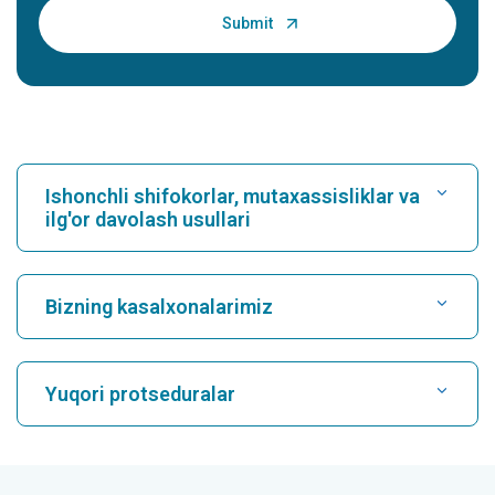
Ishonchli shifokorlar, mutaxassisliklar va
ilg'or davolash usullari
Kasalxonani toping
Bizning kasalxonalarimiz
Kardiologni toping
Karukutty, Cochin shahridagi eng yaxshi shifoxona
Yuqori protseduralar
Greams Road, Chennai shahridagi eng yaxshi shifoxona
Nevrologni toping
CABG
Kuvempunagar, Mysore shahridagi eng yaxshi kasalxona