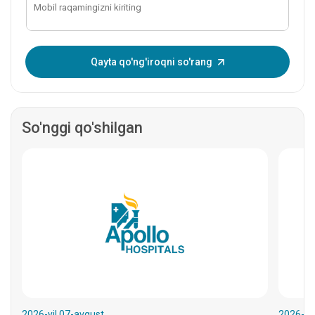
Bir martalik parolni kiriting:
Qayta qo'ng'iroqni so'rang
So'nggi qo'shilgan
2026-yil 07-avgust
2026-yil