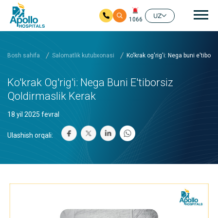
Aso
UZ
1066
Asosiy mundarijaga
Bosh sahifa
Salomatlik kutubxonasi
Ko'krak og'rig'i: Nega buni e'tibor
Ko'krak Og'rig'i: Nega Buni E'tiborsiz
Qoldirmaslik Kerak
18 yil 2025 fevral
Ulashish orqali: