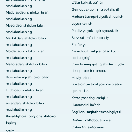
O'tkir ko'krak og'rig'i
maslahatlashing
Gemoptiz (qonning yo'talishi)
Maduraydagi shifokor bilan
Haddan tashqari siydik chiqarish
maslahatlashing
Loyqa ko'rish
Mysordagi shifokor bilan
Paraliziya yoki og'ir uyqusizlik
maslahatlashing
Servikal limfadenopatiya
Nashikdagi shifokor bilan
maslahatlashing
Esoforiya
Noidadagi shifokor bilan
Nevrologik belgilar bilan kuchli
maslahatlashing
bosh og'rig'i
Nelloredagi shifokor bilan
Oyoqlarning qattiq shishishi yoki
maslahatlashing
chuqur tomir trombozi
Rourkeladagi shifokor bilan
Moviy sklera
maslahatlashing
Gastrointestinal yoki nazoratsiz
Trichidagi shifokor bilan
qon ketish
maslahatlashing
Katta yoshdagi sariqlik
Vizagdagi shifokor bilan
Hammasini ko'rish
maslahatlashing
Sog'liqni saqlash texnologiyasi
Kasallik/holat bo'yicha shifokor
DaVinci XI-Robot tizimlari
toping
CyberKnife-Accuray
artrit