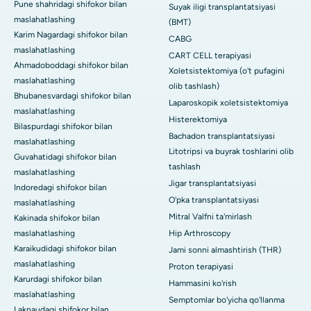
Pune shahridagi shifokor bilan
Suyak iligi transplantatsiyasi
maslahatlashing
(BMT)
Karim Nagardagi shifokor bilan
CABG
maslahatlashing
CART CELL terapiyasi
Ahmadoboddagi shifokor bilan
Xoletsistektomiya (o't pufagini
maslahatlashing
olib tashlash)
Bhubanesvardagi shifokor bilan
Laparoskopik xoletsistektomiya
maslahatlashing
Histerektomiya
Bilaspurdagi shifokor bilan
Bachadon transplantatsiyasi
maslahatlashing
Litotripsi va buyrak toshlarini olib
Guvahatidagi shifokor bilan
tashlash
maslahatlashing
Jigar transplantatsiyasi
Indoredagi shifokor bilan
O'pka transplantatsiyasi
maslahatlashing
Mitral Valfni ta'mirlash
Kakinada shifokor bilan
maslahatlashing
Hip Arthroscopy
Karaikudidagi shifokor bilan
Jami sonni almashtirish (THR)
maslahatlashing
Proton terapiyasi
Karurdagi shifokor bilan
Hammasini ko'rish
maslahatlashing
Semptomlar bo'yicha qo'llanma
Laknaudagi shifokor bilan