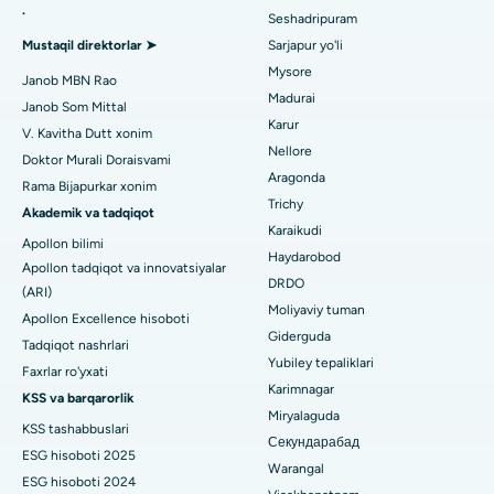
.
Seshadripuram
Umumiy shifokorni toping
Gandhinagar, Ahmedabaddagi eng yaxshi shifoxona
Endometriya ablasyonu
Mustaqil direktorlar ➤
Sarjapur yo'li
Aragonda, Andhra Pradeshdagi eng yaxshi shifoxona
Mysore
Bachadon arteriyasi embolizatsiyasi
Janob MBN Rao
Madurai
Janob Som Mittal
Psixologni toping
Bannerghatta yo'lidagi eng yaxshi kasalxona, Bangalor
Tuxumdon sistektomiyasi
Karur
V. Kavitha Dutt xonim
Nellore
Bhubaneswardagi 15-bo'limdagi eng yaxshi kasalxona
Doktor Murali Doraisvami
Ko'krak bezi saratoni operatsiyasi
Aragonda
Rama Bijapurkar xonim
Umumiy jarrohni toping
Bilaspurdagi Seepat yo'lidagi eng yaxshi kasalxona
Trichy
Brakiterapiya
Akademik va tadqiqot
Karaikudi
Apollon bilimi
Ahmedabaddagi Ellisbridge shahridagi eng yaxshi shifoxona
kolonoskopiya
Haydarobod
Apollon tadqiqot va innovatsiyalar
DRDO
Nyu-Dehlidagi eng yaxshi shifoxona
(ARI)
Polipektomiya
Moliyaviy tuman
Apollon Excellence hisoboti
DRDO, Haydaroboddagi eng yaxshi shifoxona
Giderguda
Mulohaza miya stimulyatsiyasi
Tadqiqot nashrlari
Yubiley tepaliklari
Faxrlar ro'yxati
GS Road, Guwahati shahridagi eng yaxshi kasalxona
Peritoneal dializ
Karimnagar
KSS va barqarorlik
Miryalaguda
Hyderguda, Haydaroboddagi eng yaxshi shifoxona
KSS tashabbuslari
Buyrak biopsiyasi
Секундарабад
ESG hisoboti 2025
Vijay Nagar, Indoredagi eng yaxshi shifoxona
Warangal
Paratiroidektomiya
ESG hisoboti 2024