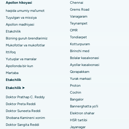
Apollon hikoyasi
Chennai
Tish shifokorini toping
Paschim Boragaon, Guwahati shahridagi eng yaxshi shifoxona
Grems Road
haqida umumiy ma'lumot
Sleeve gastrektomi
Vanagaram
Tuyulgan va missiya
Chennaydagi PH Roaddagi eng yaxshi kasalxona
Lasik jarrohlik
Teynampet
Apollon madhiyasi
Pediatrni toping
OMR
Etakchilik
Chennaydagi ming chiroqlardagi eng yaxshi yurak markazi
Rinoplastika
Tondiarpet
Bizning guruh brendlarimiz
Jubilee Hillsdagi eng yaxshi kasalxona, Haydarobod
Kotturpuram
Mukofotlar va mukofotlar
liposuction
Dermatologni toping
Birinchi med
Ittifoq
Tondiarpet, Chennai shahridagi eng yaxshi shifoxona
Koroner angiografiya
Bolalar kasalxonasi
Yutuqlar va marralar
Ayollar kasalxonasi
Apollonda bir kun
Kotturpuram, Chennai shahridagi eng yaxshi shifoxona
Transkateter Aorta valfini almashtirish
Qorapakkam
Urologni toping
Martaba
Kovai yo'lidagi eng yaxshi kasalxona, Karur
Yurak markazi
Etakchilik
MitraClip vana ta'mirlash
Proton
Etakchilik ➤
Karapakkam, Chennaydagi eng yaxshi shifoxona
Minimal invaziv yurak jarrohligi
Cochin
Diabetologni toping
Doktor Prathap C. Reddy
Bangalor
Arilova, Vizagdagi eng yaxshi shifoxona
Kateterni yo'q qilish
Doktor Preta Reddi
Bannerghatta yo'li
Doktor Suneeta Reddi
Kanpur yo'lidagi eng yaxshi kasalxona, Laknau
Elektron shahar
Ginekologni toping
ACL rekonstruksiya jarrohligi
Shobana Kamineni xonim
HSR tartibi
Noida shtatidagi 26-sektordagi eng yaxshi shifoxona
Doktor Sangita Reddi
Orqaga elkalarni almashtirish
Jayanagar