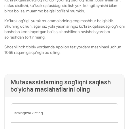
Ko'krak qafasidagi og'riq, qo'l yoki jag'dagi og'riqlar, bosh aylanishi,
nafas qisilishi, ko'krak qafasidagi siqilish yoki ko'ngil aynishi bilan
birga bo'lsa, muammo belgisi bo'lishi mumkin.
Ko'krak og'rig'i yurak muammolarining eng mashhur belgisidir.
Shuning uchun, agar siz yoki yaqinlaringiz ko'krak qafasidagi og'riqni
boshdan kechirayotgan bo'lsa, shoshilinch ravishda yordam
so'rashdan tortinmang.
Shoshilinch tibbiy yordamda Apollon tez yordam mashinasi uchun
1066 raqamiga qo'ng'iroq qiling.
Mutaxassislarning sog'liqni saqlash
bo'yicha maslahatlarini oling