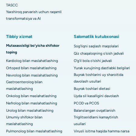
TASCC
Yaxshiroq parvarish uchun raqamli
transformatsiya va AI
Tibbiy xizmat
Salomatlik kutubxonasi
Mutaxassisligi bo'yicha shifokor
Sog'liqni saqlash maqolalari
toping
Qiz chaqaloqning o'sish jadvali
Kardiolog bilan maslahatlashing
O'g'il bola o'sishi jadvali
Ortoped bilan maslahatlashing
Yurak xurujining dastlabki belgilari
Buyrak toshlarini uy sharoitida
Nevrolog bilan maslahatlashing
davolash usullari
Gastroenterolog bilan
maslahatlashing
Buyrak toshlari dietasi
Onkolog bilan maslahatlashing
Uyda sil kasalligini davolash
Nefrolog bilan maslahatlashing
PCOD va PCOS
Urolog bilan maslahatlashing
Balanslangan ovqatlanish
Umumiy shifokor bilan
Triglitseridlarni kamaytirish
maslahatlashing
usullari
Pulmonolog bilan maslahatlashing
Virusli isitma haqida hamma narsa