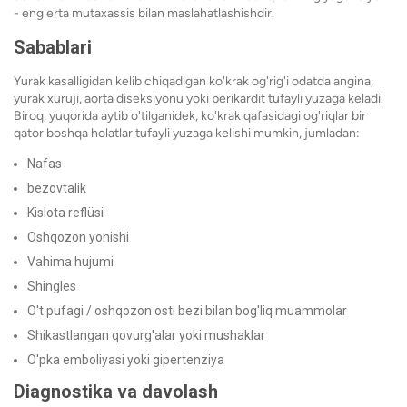
- eng erta mutaxassis bilan maslahatlashishdir.
Sabablari
Yurak kasalligidan kelib chiqadigan ko'krak og'rig'i odatda angina,
yurak xuruji, aorta diseksiyonu yoki perikardit tufayli yuzaga keladi.
Biroq, yuqorida aytib o'tilganidek, ko'krak qafasidagi og'riqlar bir
qator boshqa holatlar tufayli yuzaga kelishi mumkin, jumladan:
Nafas
bezovtalik
Kislota reflüsi
Oshqozon yonishi
Vahima hujumi
Shingles
O't pufagi / oshqozon osti bezi bilan bog'liq muammolar
Shikastlangan qovurg'alar yoki mushaklar
O'pka emboliyasi yoki gipertenziya
Diagnostika va davolash