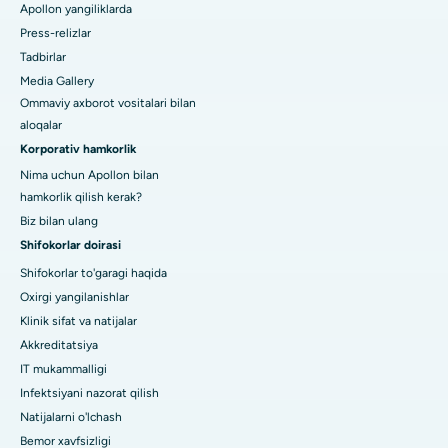
Apollon yangiliklarda
Press-relizlar
Tadbirlar
Media Gallery
Ommaviy axborot vositalari bilan
aloqalar
Korporativ hamkorlik
Nima uchun Apollon bilan
hamkorlik qilish kerak?
Biz bilan ulang
Shifokorlar doirasi
Shifokorlar to'garagi haqida
Oxirgi yangilanishlar
Klinik sifat va natijalar
Akkreditatsiya
IT mukammalligi
Infektsiyani nazorat qilish
Natijalarni o'lchash
Bemor xavfsizligi