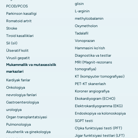
glisin
PCOD/PCOS
L-arginin
Parkinson kasalligi
methylcobalamin
Romatoid artrit
Oxymetholon
Stroke
Tadalafil
Tiroid kasalliklari
Vonoprazan
Sil (sil)
Hammasini ko'rish
Ülseratif kolit
Diagnostika va testlar
Virusli gepatit
MRI (Magnit-rezonans
Mukammallik va mutaxassislik
tomografiya)
markazlari
KT (kompyuter tomografiyasi)
Kardiyak fanlar
PET-KT skanerlash
Onkologiya
Koroner angiografiya
nevrologiya fanlari
Ekokardiyogram (ECHO)
Gastroenterologiya
Elektrokardiyogramma (EKG)
urologiya
Endoskopiya va kolonoskopiya
Organ transplantatsiyasi
SGPT testi
Pulmonologiya
O'pka funktsiyasi testi (PFT)
Akusherlik va ginekologiya
Jigar funktsiyasi testlari (LFT)