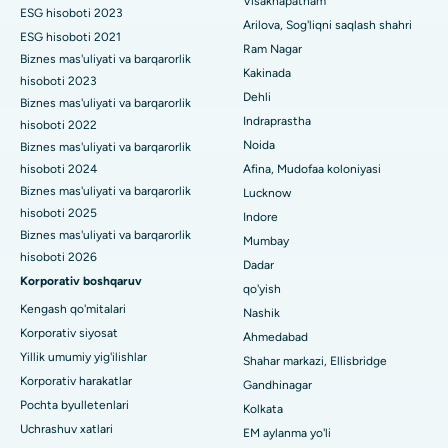
Visakhapatnam
ESG hisoboti 2023
Suryaraopeta Main Road, Kakinadadagi eng yaxshi kasalxona
Sitoreduktiv jarrohlik
Arilova, Sog'liqni saqlash shahri
ESG hisoboti 2021
Ram Nagar
Kalkutta shahridagi Kanal aylanma yo'lidagi eng yaxshi
Biznes mas'uliyati va barqarorlik
Seramika bilan umumiy tizzani almashtirish
Kakinada
shifoxona
hisoboti 2023
Dehli
ERCP
Biznes mas'uliyati va barqarorlik
CBD Belapur, Navi Mumbaydagi eng yaxshi shifoxona
Indraprastha
hisoboti 2022
Noida
Biznes mas'uliyati va barqarorlik
Panchavati, Nashikdagi eng yaxshi shifoxona
hisoboti 2024
Afina, Mudofaa koloniyasi
Biznes mas'uliyati va barqarorlik
Lucknow
Sekunderabad, Haydaroboddagi eng yaxshi shifoxona
hisoboti 2025
Indore
Seshadripuramdagi eng yaxshi kasalxona, Bangalor
Biznes mas'uliyati va barqarorlik
Mumbay
hisoboti 2026
Dadar
Waltair Main Road, Visakhapatnamdagi eng yaxshi shifoxona
Korporativ boshqaruv
qo'yish
Kengash qo'mitalari
Nashik
Subhash Nagar yo'lidagi eng yaxshi kasalxona, Karimnagar
Korporativ siyosat
Ahmedabad
Managari, Karaikudi shahridagi eng yaxshi shifoxona
Yillik umumiy yig'ilishlar
Shahar markazi, Ellisbridge
Korporativ harakatlar
Gandhinagar
Arepally, Warangaldagi eng yaxshi shifoxona
Pochta byulletenlari
Kolkata
Uchrashuv xatlari
EM aylanma yo'li
Arera koloniyasidagi eng yaxshi kasalxona, Bhopal