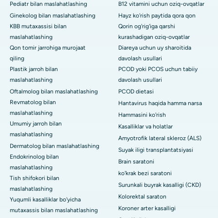
Pediatr bilan maslahatlashing
B12 vitamini uchun oziq-ovqatlar
Ginekolog bilan maslahatlashing
Hayz ko'rish paytida qora qon
KBB mutaxassisi bilan
Qorin og'rig'iga qarshi
maslahatlashing
kurashadigan oziq-ovqatlar
Qon tomir jarrohiga murojaat
Diareya uchun uy sharoitida
qiling
davolash usullari
Plastik jarroh bilan
PCOD yoki PCOS uchun tabiiy
maslahatlashing
davolash usullari
Oftalmolog bilan maslahatlashing
PCOD dietasi
Revmatolog bilan
Hantavirus haqida hamma narsa
maslahatlashing
Hammasini ko'rish
Umumiy jarroh bilan
Kasalliklar va holatlar
maslahatlashing
Amyotrofik lateral skleroz (ALS)
Dermatolog bilan maslahatlashing
Suyak iligi transplantatsiyasi
Endokrinolog bilan
Brain saratoni
maslahatlashing
ko'krak bezi saratoni
Tish shifokori bilan
Surunkali buyrak kasalligi (CKD)
maslahatlashing
Kolorektal saraton
Yuqumli kasalliklar bo'yicha
Koroner arter kasalligi
mutaxassis bilan maslahatlashing