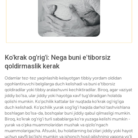
Ko'krak og'rig'i: Nega buni e'tiborsiz
qoldirmaslik kerak
Odamlar tez-tez yaqinlashib kelayotgan tibbiy yordam oldidan
ogohlantiruvchi belgilarga duch kelishadi va buni e'tiborsiz
qoldiradilar yoki tibbiy aralashuvni kechiktiradilar. Biroq, agar vaziyat
jiddiy bo'lsa, ular jiddiy yoki hayotga xavf tug'diradigan holatda
qolishi mumkin. Ko'pchilik kattalar bir nuqtada ko'krak og'rig'iga
duch kelishadi. Ko'pchilik yurak sog'lig'i haqida darhol tashvishlana
boshlagan bo'lsa-da, boshqalar buni jiddiy qabul qilmasligi mumkin.
Biroq, ko'krak og'rig'i turli sabablarga ko'ra yuzaga kelishi mumkin -
yurak va o'pka muammolaridan mushak va qizilo'ngach
muammolarigacha. Afsuski, bu holatlarning ba'zilari jiddiy yoki hayot
uchun xavfli bo'lishi mumkin va ishonch hosil qilishning yagona yo'li