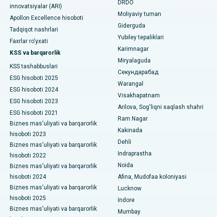
DRDO
innovatsiyalar (ARI)
Nyu-Dehlidagi eng yaxshi shifoxona
Polipektomiya
Moliyaviy tuman
Apollon Excellence hisoboti
Giderguda
DRDO, Haydaroboddagi eng yaxshi shifoxona
Tadqiqot nashrlari
Mulohaza miya stimulyatsiyasi
Yubiley tepaliklari
Faxrlar ro'yxati
GS Road, Guwahati shahridagi eng yaxshi kasalxona
Karimnagar
Peritoneal dializ
KSS va barqarorlik
Miryalaguda
Hyderguda, Haydaroboddagi eng yaxshi shifoxona
KSS tashabbuslari
Buyrak biopsiyasi
Секундарабад
ESG hisoboti 2025
Warangal
Vijay Nagar, Indoredagi eng yaxshi shifoxona
Paratiroidektomiya
ESG hisoboti 2024
Visakhapatnam
ESG hisoboti 2023
Suryaraopeta Main Road, Kakinadadagi eng yaxshi kasalxona
Arilova, Sog'liqni saqlash shahri
Sitoreduktiv jarrohlik
ESG hisoboti 2021
Ram Nagar
Kalkutta shahridagi Kanal aylanma yo'lidagi eng yaxshi
Biznes mas'uliyati va barqarorlik
Seramika bilan umumiy tizzani almashtirish
Kakinada
shifoxona
hisoboti 2023
Dehli
Biznes mas'uliyati va barqarorlik
ERCP
CBD Belapur, Navi Mumbaydagi eng yaxshi shifoxona
Indraprastha
hisoboti 2022
Noida
Biznes mas'uliyati va barqarorlik
Panchavati, Nashikdagi eng yaxshi shifoxona
hisoboti 2024
Afina, Mudofaa koloniyasi
Biznes mas'uliyati va barqarorlik
Lucknow
Sekunderabad, Haydaroboddagi eng yaxshi shifoxona
hisoboti 2025
Indore
Biznes mas'uliyati va barqarorlik
Seshadripuramdagi eng yaxshi kasalxona, Bangalor
Mumbay