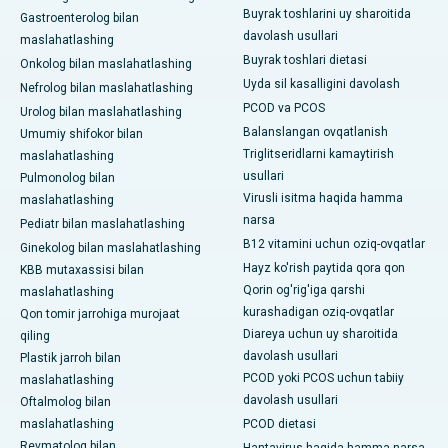
Buyrak toshlarini uy sharoitida
Gastroenterolog bilan
davolash usullari
maslahatlashing
Buyrak toshlari dietasi
Onkolog bilan maslahatlashing
Uyda sil kasalligini davolash
Nefrolog bilan maslahatlashing
PCOD va PCOS
Urolog bilan maslahatlashing
Balanslangan ovqatlanish
Umumiy shifokor bilan
Triglitseridlarni kamaytirish
maslahatlashing
usullari
Pulmonolog bilan
Virusli isitma haqida hamma
maslahatlashing
narsa
Pediatr bilan maslahatlashing
B12 vitamini uchun oziq-ovqatlar
Ginekolog bilan maslahatlashing
Hayz ko'rish paytida qora qon
KBB mutaxassisi bilan
Qorin og'rig'iga qarshi
maslahatlashing
kurashadigan oziq-ovqatlar
Qon tomir jarrohiga murojaat
Diareya uchun uy sharoitida
qiling
davolash usullari
Plastik jarroh bilan
PCOD yoki PCOS uchun tabiiy
maslahatlashing
davolash usullari
Oftalmolog bilan
maslahatlashing
PCOD dietasi
Revmatolog bilan