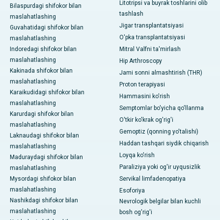
Litotripsi va buyrak toshlarini olib
Bilaspurdagi shifokor bilan
tashlash
maslahatlashing
Jigar transplantatsiyasi
Guvahatidagi shifokor bilan
O'pka transplantatsiyasi
maslahatlashing
Indoredagi shifokor bilan
Mitral Valfni ta'mirlash
maslahatlashing
Hip Arthroscopy
Kakinada shifokor bilan
Jami sonni almashtirish (THR)
maslahatlashing
Proton terapiyasi
Karaikudidagi shifokor bilan
Hammasini ko'rish
maslahatlashing
Semptomlar bo'yicha qo'llanma
Karurdagi shifokor bilan
O'tkir ko'krak og'rig'i
maslahatlashing
Gemoptiz (qonning yo'talishi)
Laknaudagi shifokor bilan
Haddan tashqari siydik chiqarish
maslahatlashing
Loyqa ko'rish
Maduraydagi shifokor bilan
Paraliziya yoki og'ir uyqusizlik
maslahatlashing
Mysordagi shifokor bilan
Servikal limfadenopatiya
maslahatlashing
Esoforiya
Nashikdagi shifokor bilan
Nevrologik belgilar bilan kuchli
maslahatlashing
bosh og'rig'i