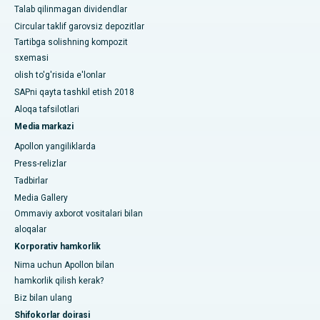
Talab qilinmagan dividendlar
Circular taklif garovsiz depozitlar
Tartibga solishning kompozit
sxemasi
olish to'g'risida e'lonlar
SAPni qayta tashkil etish 2018
Aloqa tafsilotlari
Media markazi
Apollon yangiliklarda
Press-relizlar
Tadbirlar
Media Gallery
Ommaviy axborot vositalari bilan
aloqalar
Korporativ hamkorlik
Nima uchun Apollon bilan
hamkorlik qilish kerak?
Biz bilan ulang
Shifokorlar doirasi