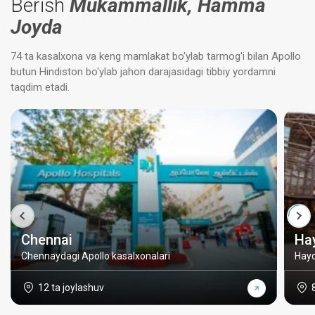
Berish
Mukammallik, Hamma
Joyda
74 ta kasalxona va keng mamlakat bo'ylab tarmog'i bilan Apollo
butun Hindiston bo'ylab jahon darajasidagi tibbiy yordamni
taqdim etadi.
Chennai
Ha
Chennaydagi Apollo kasalxonalari
Hayd
12 ta joylashuv