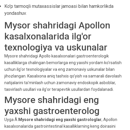
Ko'p tarmoqli mutaxassislar jamoasi bilan hamkorlikda
yondashuv.
Mysor shahridagi Apollon
kasalxonalarida ilg'or
texnologiya va uskunalar
Mysore shahridagi Apollo kasalxonalari gastroenterologik
kasalliklarga chalingan bemorlarga eng yaxshi yordam ko'rsatish
uchun ilg'or texnologiyalar va eng zamonaviy uskunalar bilan
jihozlangan. Kasalxona aniq tashxis qo'yish va samarali davolash
natijalarini ta'minlash uchun zamonaviy endoskopik asboblar,
tasvirlash usullari va ilg'or terapevtik usullardan foydalanadi.
Mysore shahridagi eng
yaxshi gastroenterolog
Uyga Â
Mysore shahridagi eng yaxshi gastrologlar
, Apollon
kasalxonalarida gastrointestinal kasalliklarning keng doirasini