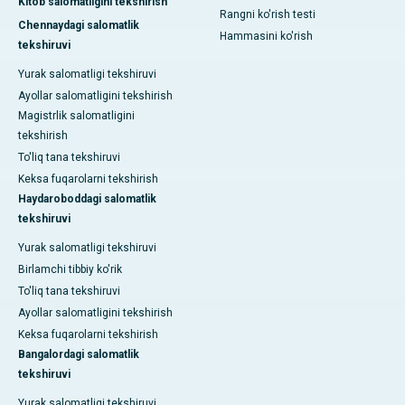
Kitob salomatligini tekshirish
Rangni ko'rish testi
Chennaydagi salomatlik
Hammasini ko'rish
tekshiruvi
Yurak salomatligi tekshiruvi
Ayollar salomatligini tekshirish
Magistrlik salomatligini
tekshirish
To'liq tana tekshiruvi
Keksa fuqarolarni tekshirish
Haydaroboddagi salomatlik
tekshiruvi
Yurak salomatligi tekshiruvi
Birlamchi tibbiy ko'rik
To'liq tana tekshiruvi
Ayollar salomatligini tekshirish
Keksa fuqarolarni tekshirish
Bangalordagi salomatlik
tekshiruvi
Yurak salomatligi tekshiruvi