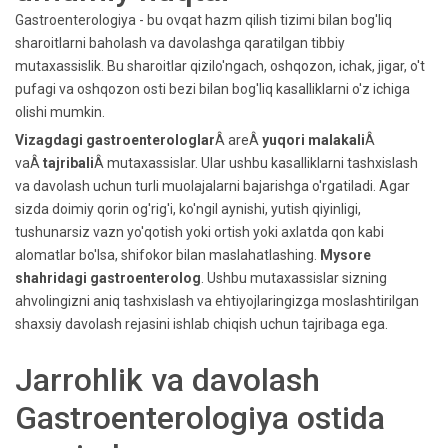
Gastroenterologiya - bu ovqat hazm qilish tizimi bilan bog'liq
sharoitlarni baholash va davolashga qaratilgan tibbiy
mutaxassislik. Bu sharoitlar qizilo'ngach, oshqozon, ichak, jigar, o't
pufagi va oshqozon osti bezi bilan bog'liq kasalliklarni o'z ichiga
olishi mumkin.
Vizagdagi gastroenterologlar
Â areÂ
yuqori malakali
Â
vaÂ
tajribali
Â mutaxassislar. Ular ushbu kasalliklarni tashxislash
va davolash uchun turli muolajalarni bajarishga o'rgatiladi. Agar
sizda doimiy qorin og'rig'i, ko'ngil aynishi, yutish qiyinligi,
tushunarsiz vazn yo'qotish yoki ortish yoki axlatda qon kabi
alomatlar bo'lsa, shifokor bilan maslahatlashing.
Mysore
shahridagi gastroenterolog
. Ushbu mutaxassislar sizning
ahvolingizni aniq tashxislash va ehtiyojlaringizga moslashtirilgan
shaxsiy davolash rejasini ishlab chiqish uchun tajribaga ega.
Jarrohlik va davolash
Gastroenterologiya ostida