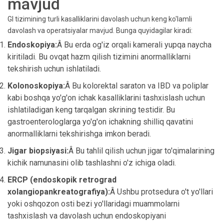
mavjud
GI tizimining turli kasalliklarini davolash uchun keng ko'lamli
davolash va operatsiyalar mavjud. Bunga quyidagilar kiradi:
Endoskopiya:
Â Bu erda og'iz orqali kamerali yupqa naycha
kiritiladi. Bu ovqat hazm qilish tizimini anormalliklarni
tekshirish uchun ishlatiladi.
Kolonoskopiya:
Â Bu kolorektal saraton va IBD va poliplar
kabi boshqa yo'g'on ichak kasalliklarini tashxislash uchun
ishlatiladigan keng tarqalgan skrining testidir. Bu
gastroenterologlarga yo'g'on ichakning shilliq qavatini
anormalliklarni tekshirishga imkon beradi.
Jigar biopsiyasi:
Â Bu tahlil qilish uchun jigar to'qimalarining
kichik namunasini olib tashlashni o'z ichiga oladi.
ERCP (endoskopik retrograd
xolangiopankreatografiya):
Â Ushbu protsedura o't yo'llari
yoki oshqozon osti bezi yo'llaridagi muammolarni
tashxislash va davolash uchun endoskopiyani