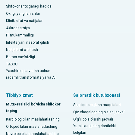
Shifokorlar to'garagi haqida
Oxirgi yangilanishlar
Klinik sifat va natijalar
Akkreditatsiya
IT mukammalligi
Infektsiyani nazorat qilish
Natijalarni o'lchash
Bemor xavfsizligi
TASCC
Yaxshiroq parvarish uchun
raqamli transformatsiya va AI
Tibbiy xizmat
Salomatlik kutubxonasi
Mutaxassisligi bo'yicha shifokor
Sog'liqni saqlash maqolalari
toping
Qiz chaqaloqning o'sish jadvali
Kardiolog bilan maslahatlashing
O'g'il bola o'sishi jadvali
Yurak xurujining dastlabki
Ortoped bilan maslahatlashing
belgilari
Nevrolog bilan maslahatlashing