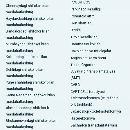
PCOD/PCOS
Chennaydagi shifokor bilan
Parkinson kasalligi
maslahatlashing
Romatoid artrit
Haydaroboddagi shifokor bilan
Skin shartlari
maslahatlashing
Stroke
Bangalordagi shifokor bilan
Tiroid kasalliklari
maslahatlashing
Mumbaydagi shifokor bilan
Hammasini ko'rish
maslahatlashing
Davolanish va muolajalar
Kolkatadagi shifokor bilan
Angioplastika va stent
maslahatlashing
Tizza o'zgartira
Dehlidagi shifokor bilan
Suyak iligi transplantatsiyasi
maslahatlashing
(BMT)
Pune shahridagi shifokor bilan
CABG
maslahatlashing
CART CELL terapiyasi
Karim Nagardagi shifokor bilan
Xoletsistektomiya (o't pufagini
maslahatlashing
olib tashlash)
Ahmadoboddagi shifokor bilan
Laparoskopik xoletsistektomiya
maslahatlashing
Histerektomiya
Bhubanesvardagi shifokor bilan
Bachadon transplantatsiyasi
maslahatlashing