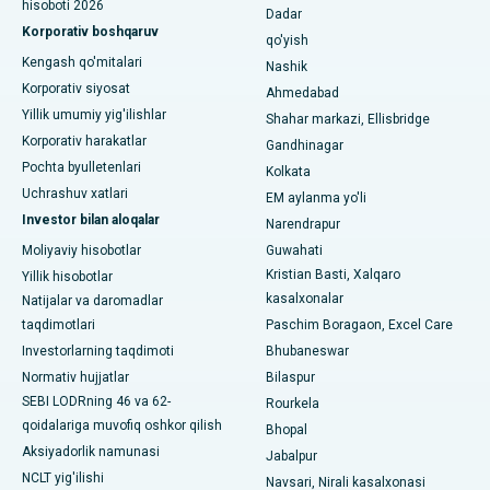
hisoboti 2026
Dadar
Waltair Main Road, Visakhapatnamdagi eng yaxshi shifoxona
Korporativ boshqaruv
qo'yish
Kengash qo'mitalari
Nashik
Subhash Nagar yo'lidagi eng yaxshi kasalxona, Karimnagar
Korporativ siyosat
Ahmedabad
Managari, Karaikudi shahridagi eng yaxshi shifoxona
Yillik umumiy yig'ilishlar
Shahar markazi, Ellisbridge
Korporativ harakatlar
Gandhinagar
Arepally, Warangaldagi eng yaxshi shifoxona
Pochta byulletenlari
Kolkata
Uchrashuv xatlari
EM aylanma yo'li
Arera koloniyasidagi eng yaxshi kasalxona, Bhopal
Investor bilan aloqalar
Narendrapur
Jayanagar, Bangalordagi eng yaxshi kasalxona
Moliyaviy hisobotlar
Guwahati
Kristian Basti, Xalqaro
Yillik hisobotlar
KK Nagar, Madurai shahridagi eng yaxshi shifoxona
kasalxonalar
Natijalar va daromadlar
taqdimotlari
Paschim Boragaon, Excel Care
Ramji Nagardagi eng yaxshi kasalxona, Nellore
Investorlarning taqdimoti
Bhubaneswar
19-sektordagi eng yaxshi shifoxona, Rourkela
Normativ hujjatlar
Bilaspur
SEBI LODRning 46 va 62-
Rourkela
Swargate, Pune shahridagi eng yaxshi shifoxona
qoidalariga muvofiq oshkor qilish
Bhopal
Aksiyadorlik namunasi
Jabalpur
Janubiy Dehlidagi eng yaxshi ayollar saraton kasalxonasi
NCLT yig'ilishi
Navsari, Nirali kasalxonasi