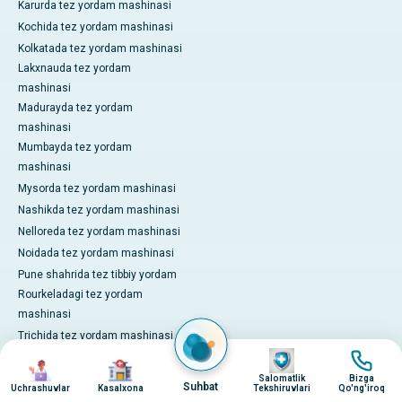
Karurda tez yordam mashinasi
Kochida tez yordam mashinasi
Kolkatada tez yordam mashinasi
Lakxnauda tez yordam
mashinasi
Madurayda tez yordam
mashinasi
Mumbayda tez yordam
mashinasi
Mysorda tez yordam mashinasi
Nashikda tez yordam mashinasi
Nelloreda tez yordam mashinasi
Noidada tez yordam mashinasi
Pune shahrida tez tibbiy yordam
Rourkeladagi tez yordam
mashinasi
Trichida tez yordam mashinasi
surat
surat
Visakxapatnamda tez yordam
surat
surat
mashinasi
Salomatlik
Bizga
Suhbat
Uchrashuvlar
Kasalxona
Tekshiruvlari
Qo'ng'iroq
Bemorlarga xalqaro xizmatlar