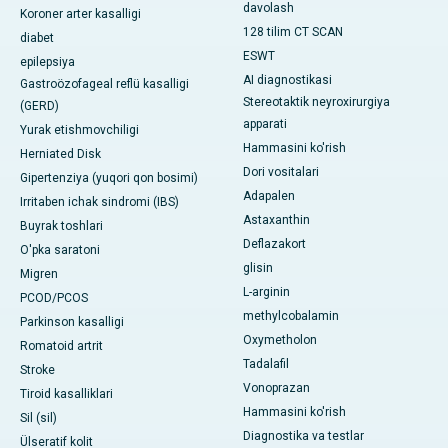
davolash
Koroner arter kasalligi
128 tilim CT SCAN
diabet
ESWT
epilepsiya
AI diagnostikasi
Gastroözofageal reflü kasalligi
Stereotaktik neyroxirurgiya
(GERD)
apparati
Yurak etishmovchiligi
Hammasini ko'rish
Herniated Disk
Dori vositalari
Gipertenziya (yuqori qon bosimi)
Adapalen
Irritaben ichak sindromi (IBS)
Astaxanthin
Buyrak toshlari
Deflazakort
O'pka saratoni
glisin
Migren
L-arginin
PCOD/PCOS
methylcobalamin
Parkinson kasalligi
Oxymetholon
Romatoid artrit
Tadalafil
Stroke
Vonoprazan
Tiroid kasalliklari
Hammasini ko'rish
Sil (sil)
Diagnostika va testlar
Ülseratif kolit