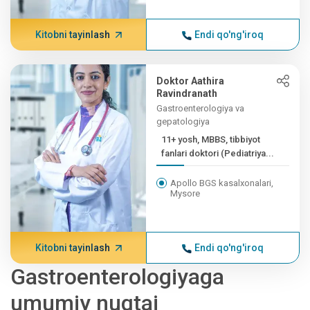
Kitobni tayinlash
Endi qo'ng'iroq
Doktor Aathira
Ravindranath
Gastroenterologiya va
gepatologiya
11+ yosh, MBBS, tibbiyot
fanlari doktori (Pediatriya...
Apollo BGS kasalxonalari,
Mysore
Kitobni tayinlash
Endi qo'ng'iroq
Gastroenterologiyaga
umumiy nuqtai