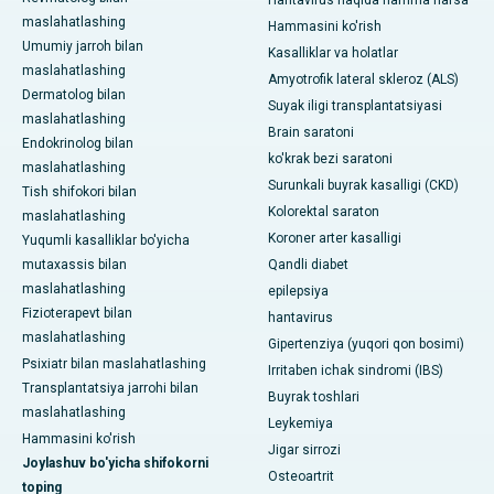
Hantavirus haqida hamma narsa
maslahatlashing
Hammasini ko'rish
Umumiy jarroh bilan
Kasalliklar va holatlar
maslahatlashing
Amyotrofik lateral skleroz (ALS)
Dermatolog bilan
Suyak iligi transplantatsiyasi
maslahatlashing
Brain saratoni
Endokrinolog bilan
ko'krak bezi saratoni
maslahatlashing
Surunkali buyrak kasalligi (CKD)
Tish shifokori bilan
Kolorektal saraton
maslahatlashing
Koroner arter kasalligi
Yuqumli kasalliklar bo'yicha
mutaxassis bilan
Qandli diabet
maslahatlashing
epilepsiya
Fizioterapevt bilan
hantavirus
maslahatlashing
Gipertenziya (yuqori qon bosimi)
Psixiatr bilan maslahatlashing
Irritaben ichak sindromi (IBS)
Transplantatsiya jarrohi bilan
Buyrak toshlari
maslahatlashing
Leykemiya
Hammasini ko'rish
Jigar sirrozi
Joylashuv bo'yicha shifokorni
Osteoartrit
toping