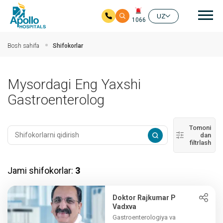
Aso
UZ
1066
Asosiy mundarijaga
Bosh sahifa
Shifokorlar
Mysordagi Eng Yaxshi
Gastroenterolog
Tomoni
dan
filtrlash
Jami shifokorlar:
3
Doktor Rajkumar P
Vadxva
Gastroenterologiya va