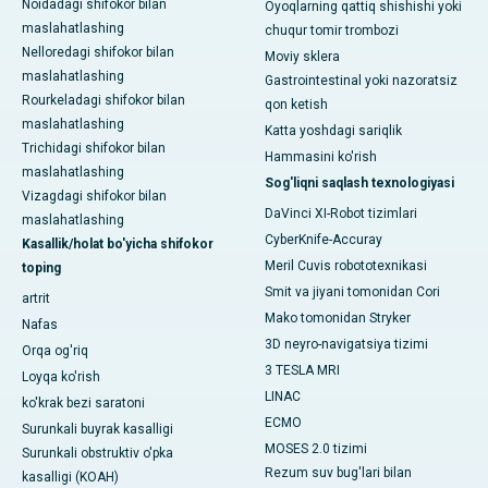
Noidadagi shifokor bilan
Oyoqlarning qattiq shishishi yoki
maslahatlashing
chuqur tomir trombozi
Nelloredagi shifokor bilan
Moviy sklera
maslahatlashing
Gastrointestinal yoki nazoratsiz
Rourkeladagi shifokor bilan
qon ketish
maslahatlashing
Katta yoshdagi sariqlik
Trichidagi shifokor bilan
Hammasini ko'rish
maslahatlashing
Sog'liqni saqlash texnologiyasi
Vizagdagi shifokor bilan
DaVinci XI-Robot tizimlari
maslahatlashing
CyberKnife-Accuray
Kasallik/holat bo'yicha shifokor
Meril Cuvis robototexnikasi
toping
Smit va jiyani tomonidan Cori
artrit
Mako tomonidan Stryker
Nafas
3D neyro-navigatsiya tizimi
Orqa og'riq
3 TESLA MRI
Loyqa ko'rish
LINAC
ko'krak bezi saratoni
ECMO
Surunkali buyrak kasalligi
MOSES 2.0 tizimi
Surunkali obstruktiv o'pka
Rezum suv bug'lari bilan
kasalligi (KOAH)