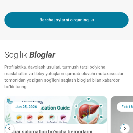
Barcha joylarni o'rganing
Sog'lik
Bloglar
Profilaktika, davolash usullari, turmush tarzi bo'yicha
maslahatlar va tibbiy yutuqlarni qamrab oluvchi mutaxassislar
tomonidan yozilgan sog'liqni saqlash bloglari bilan xabardor
bo'lib turing.
Jun 25, 2026
Feb 18
Jigar salomatligi bo'yicha bemorlarni