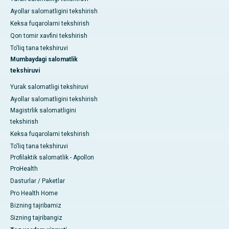
Ayollar salomatligini tekshirish
Keksa fuqarolarni tekshirish
Qon tomir xavfini tekshirish
To'liq tana tekshiruvi
Mumbaydagi salomatlik
tekshiruvi
Yurak salomatligi tekshiruvi
Ayollar salomatligini tekshirish
Magistrlik salomatligini
tekshirish
Keksa fuqarolarni tekshirish
To'liq tana tekshiruvi
Profilaktik salomatlik - Apollon
ProHealth
Dasturlar / Paketlar
Pro Health Home
Bizning tajribamiz
Sizning tajribangiz