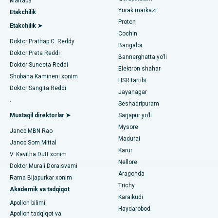
Urologni toping
Martaba
Yurak markazi
Kovai yo'lidagi eng yaxshi kasalxona, Karur
Etakchilik
MitraClip vana ta'mirlash
Proton
Etakchilik ➤
Karapakkam, Chennaydagi eng yaxshi shifoxona
Cochin
Minimal invaziv yurak jarrohligi
Diabetologni toping
Doktor Prathap C. Reddy
Bangalor
Arilova, Vizagdagi eng yaxshi shifoxona
Doktor Preta Reddi
Kateterni yo'q qilish
Bannerghatta yo'li
Doktor Suneeta Reddi
Elektron shahar
Kanpur yo'lidagi eng yaxshi kasalxona, Laknau
Ginekologni toping
ACL rekonstruksiya jarrohligi
Shobana Kamineni xonim
HSR tartibi
Doktor Sangita Reddi
Noida shtatidagi 26-sektordagi eng yaxshi shifoxona
Jayanagar
Orqaga elkalarni almashtirish
.
Seshadripuram
Umumiy shifokorni toping
Gandhinagar, Ahmedabaddagi eng yaxshi shifoxona
Endometriya ablasyonu
Mustaqil direktorlar ➤
Sarjapur yo'li
Mysore
Aragonda, Andhra Pradeshdagi eng yaxshi shifoxona
Janob MBN Rao
Bachadon arteriyasi embolizatsiyasi
Madurai
Janob Som Mittal
Psixologni toping
Bannerghatta yo'lidagi eng yaxshi kasalxona, Bangalor
Karur
Tuxumdon sistektomiyasi
V. Kavitha Dutt xonim
Nellore
Doktor Murali Doraisvami
Bhubaneswardagi 15-bo'limdagi eng yaxshi kasalxona
Ko'krak bezi saratoni operatsiyasi
Aragonda
Rama Bijapurkar xonim
Umumiy jarrohni toping
Trichy
Bilaspurdagi Seepat yo'lidagi eng yaxshi kasalxona
Akademik va tadqiqot
Brakiterapiya
Karaikudi
Apollon bilimi
Ahmedabaddagi Ellisbridge shahridagi eng yaxshi shifoxona
Haydarobod
kolonoskopiya
Apollon tadqiqot va