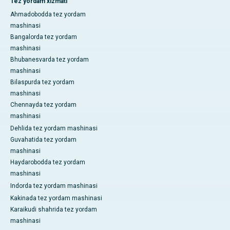
Tez yordam xizmati
Ahmadobodda tez yordam
mashinasi
Bangalorda tez yordam
mashinasi
Bhubanesvarda tez yordam
mashinasi
Bilaspurda tez yordam
mashinasi
Chennayda tez yordam
mashinasi
Dehlida tez yordam mashinasi
Guvahatida tez yordam
mashinasi
Haydarobodda tez yordam
mashinasi
Indorda tez yordam mashinasi
Kakinada tez yordam mashinasi
Karaikudi shahrida tez yordam
mashinasi