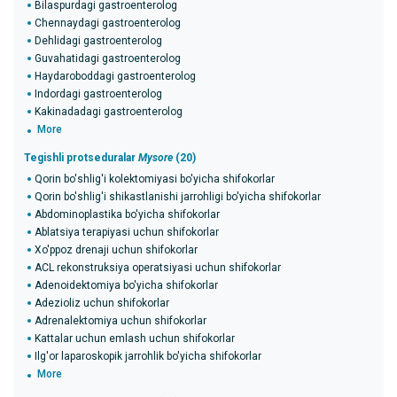
Bilaspurdagi gastroenterolog
Chennaydagi gastroenterolog
Dehlidagi gastroenterolog
Guvahatidagi gastroenterolog
Haydaroboddagi gastroenterolog
Indordagi gastroenterolog
Kakinadadagi gastroenterolog
More
Tegishli protseduralar
Mysore
(20)
Qorin bo'shlig'i kolektomiyasi bo'yicha shifokorlar
Qorin bo'shlig'i shikastlanishi jarrohligi bo'yicha shifokorlar
Abdominoplastika bo'yicha shifokorlar
Ablatsiya terapiyasi uchun shifokorlar
Xo'ppoz drenaji uchun shifokorlar
ACL rekonstruksiya operatsiyasi uchun shifokorlar
Adenoidektomiya bo'yicha shifokorlar
Adezioliz uchun shifokorlar
Adrenalektomiya uchun shifokorlar
Kattalar uchun emlash uchun shifokorlar
Ilg'or laparoskopik jarrohlik bo'yicha shifokorlar
More