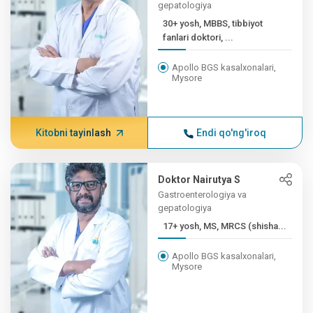
gepatologiya
30+ yosh, MBBS, tibbiyot
fanlari doktori, ...
Apollo BGS kasalxonalari,
Mysore
Kitobni tayinlash
Endi qo'ng'iroq
Doktor Nairutya S
Gastroenterologiya va
gepatologiya
17+ yosh, MS, MRCS (shisha...
Apollo BGS kasalxonalari,
Mysore