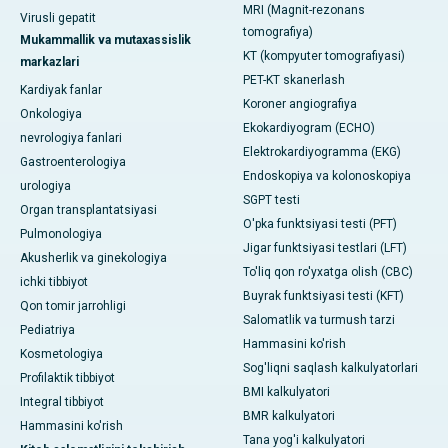
MRI (Magnit-rezonans
Virusli gepatit
tomografiya)
Mukammallik va mutaxassislik
KT (kompyuter tomografiyasi)
markazlari
PET-KT skanerlash
Kardiyak fanlar
Koroner angiografiya
Onkologiya
Ekokardiyogram (ECHO)
nevrologiya fanlari
Elektrokardiyogramma (EKG)
Gastroenterologiya
Endoskopiya va kolonoskopiya
urologiya
SGPT testi
Organ transplantatsiyasi
O'pka funktsiyasi testi (PFT)
Pulmonologiya
Jigar funktsiyasi testlari (LFT)
Akusherlik va ginekologiya
To'liq qon ro'yxatga olish (CBC)
ichki tibbiyot
Buyrak funktsiyasi testi (KFT)
Qon tomir jarrohligi
Salomatlik va turmush tarzi
Pediatriya
Hammasini ko'rish
Kosmetologiya
Sog'liqni saqlash kalkulyatorlari
Profilaktik tibbiyot
BMI kalkulyatori
Integral tibbiyot
BMR kalkulyatori
Hammasini ko'rish
Tana yog'i kalkulyatori