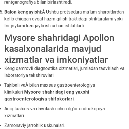
rentgenografiya bilan birlashtiradi.
Balon kengayishi:
Â Ushbu protsedura ma'lum sharoitlardan
kelib chiqqan ovqat hazm qilish traktidagi strikturalarni yoki
tor joylarni kengaytirish uchun ishlatiladi.
Mysore shahridagi Apollon
kasalxonalarida mavjud
xizmatlar va imkoniyatlar
Keng qamrovli diagnostika xizmatlari, jumladan tasvirlash va
laboratoriya tekshiruvlari.
Tajribali vaÂ bilan maxsus gastroenterologiya
klinikalari
Mysore shahridagi eng yaxshi
gastroenterologiya shifokorlari
.
Aniq tashxis va davolash uchun ilg'or endoskopiya
xizmatlari.
Zamonaviy jarrohlik uskunalari.