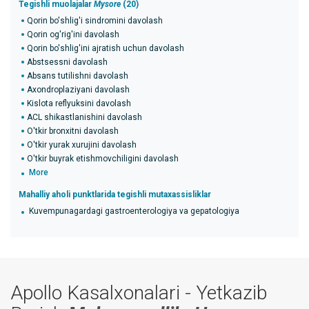
Tegishli muolajalar
Mysore
(20)
Qorin bo'shlig'i sindromini davolash
Qorin og'rig'ini davolash
Qorin bo'shlig'ini ajratish uchun davolash
Abstsessni davolash
Absans tutilishni davolash
Axondroplaziyani davolash
Kislota reflyuksini davolash
ACL shikastlanishini davolash
O'tkir bronxitni davolash
O'tkir yurak xurujini davolash
O'tkir buyrak etishmovchiligini davolash
More
Mahalliy aholi punktlarida tegishli mutaxassisliklar
Kuvempunagardagi gastroenterologiya va gepatologiya
Apollo Kasalxonalari - Yetkazib