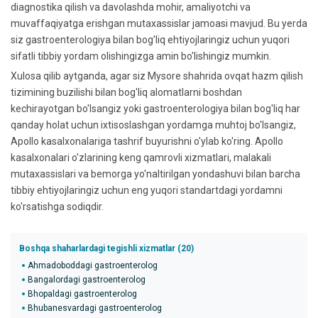
diagnostika qilish va davolashda mohir, amaliyotchi va
muvaffaqiyatga erishgan mutaxassislar jamoasi mavjud. Bu yerda
siz gastroenterologiya bilan bog'liq ehtiyojlaringiz uchun yuqori
sifatli tibbiy yordam olishingizga amin bo'lishingiz mumkin.
Xulosa qilib aytganda, agar siz Mysore shahrida ovqat hazm qilish
tizimining buzilishi bilan bog'liq alomatlarni boshdan
kechirayotgan bo'lsangiz yoki gastroenterologiya bilan bog'liq har
qanday holat uchun ixtisoslashgan yordamga muhtoj bo'lsangiz,
Apollo kasalxonalariga tashrif buyurishni o'ylab ko'ring. Apollo
kasalxonalari o'zlarining keng qamrovli xizmatlari, malakali
mutaxassislari va bemorga yo'naltirilgan yondashuvi bilan barcha
tibbiy ehtiyojlaringiz uchun eng yuqori standartdagi yordamni
ko'rsatishga sodiqdir.
Boshqa shaharlardagi tegishli xizmatlar (20)
Ahmadoboddagi gastroenterolog
Bangalordagi gastroenterolog
Bhopaldagi gastroenterolog
Bhubanesvardagi gastroenterolog