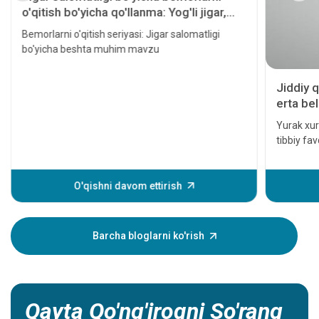
o'qitish bo'yicha qo'llanma: Yog'li jigar,
gepatit, sirroz, jigar transplantatsiyasi va
Bemorlarni o'qitish seriyasi: Jigar salomatligi
jigar saratoni
bo'yicha beshta muhim mavzu
Jiddiy q
erta bel
Yurak xuru
tibbiy fa
davolanm
hatto o'l
yurak hodi
O'qishni davom ettirish
xurujining
Ushbu alo
yaqiningi
Barcha bloglarni ko'rish
shuning u
Qayta Qo'ng'iroqni So'rang