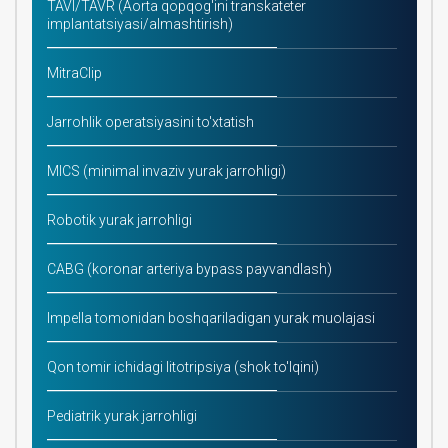
TAVI/TAVR (Aorta qopqog'ini transkateter
implantatsiyasi/almashtirish)
MitraClip
Jarrohlik operatsiyasini to'xtatish
MICS (minimal invaziv yurak jarrohligi)
Robotik yurak jarrohligi
CABG (koronar arteriya bypass payvandlash)
Impella tomonidan boshqariladigan yurak muolajasi
Qon tomir ichidagi litotripsiya (shok to'lqini)
Pediatrik yurak jarrohligi