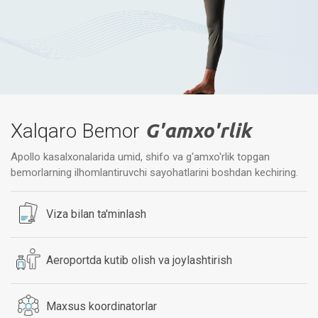
Xalqaro Bemor
G'amxo'rlik
Apollo kasalxonalarida umid, shifo va g'amxo'rlik topgan
bemorlarning ilhomlantiruvchi sayohatlarini boshdan kechiring.
Viza bilan ta'minlash
Aeroportda kutib olish va joylashtirish
Maxsus koordinatorlar