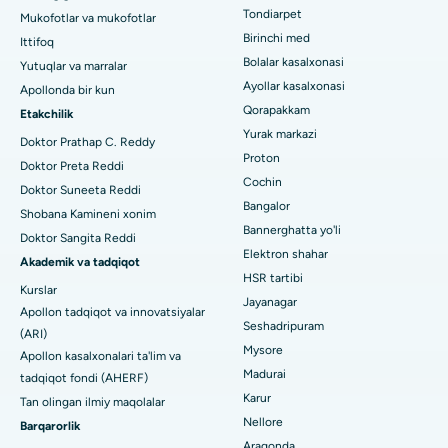
Jubilee Hillsdagi eng yaxshi kasalxona, Haydarobod
Tondiarpet
Mukofotlar va mukofotlar
liposuction
Dermatologni toping
Birinchi med
Ittifoq
Tondiarpet, Chennai shahridagi eng yaxshi shifoxona
Koroner angiografiya
Bolalar kasalxonasi
Yutuqlar va marralar
Ayollar kasalxonasi
Apollonda bir kun
Kotturpuram, Chennai shahridagi eng yaxshi shifoxona
Transkateter Aorta valfini almashtirish
Qorapakkam
Urologni toping
Etakchilik
Kovai yo'lidagi eng yaxshi kasalxona, Karur
Yurak markazi
MitraClip vana ta'mirlash
Doktor Prathap C. Reddy
Proton
Doktor Preta Reddi
Karapakkam, Chennaydagi eng yaxshi shifoxona
Minimal invaziv yurak jarrohligi
Cochin
Diabetologni toping
Doktor Suneeta Reddi
Bangalor
Arilova, Vizagdagi eng yaxshi shifoxona
Shobana Kamineni xonim
Kateterni yo'q qilish
Bannerghatta yo'li
Doktor Sangita Reddi
Kanpur yo'lidagi eng yaxshi kasalxona, Laknau
Elektron shahar
Ginekologni toping
ACL rekonstruksiya jarrohligi
Akademik va tadqiqot
HSR tartibi
Kurslar
Noida shtatidagi 26-sektordagi eng yaxshi shifoxona
Orqaga elkalarni almashtirish
Jayanagar
Apollon tadqiqot va innovatsiyalar
Seshadripuram
Umumiy shifokorni toping
Gandhinagar, Ahmedabaddagi eng yaxshi shifoxona
(ARI)
Endometriya ablasyonu
Mysore
Apollon kasalxonalari ta'lim va
Aragonda, Andhra Pradeshdagi eng yaxshi shifoxona
Madurai
tadqiqot fondi (AHERF)
Bachadon arteriyasi embolizatsiyasi
Karur
Tan olingan ilmiy maqolalar
Psixologni toping
Bannerghatta yo'lidagi eng yaxshi kasalxona, Bangalor
Tuxumdon sistektomiyasi
Nellore
Barqarorlik
Aragonda