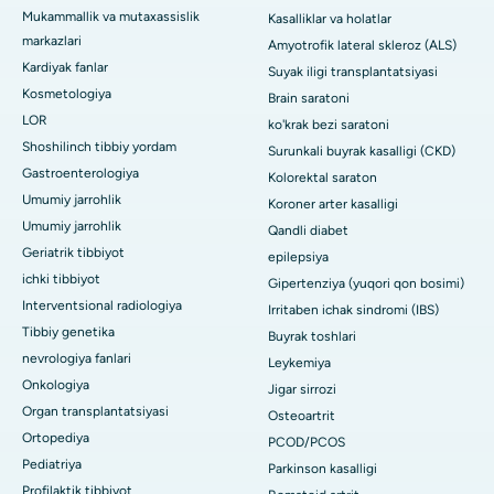
Mukammallik va mutaxassislik
Kasalliklar va holatlar
markazlari
Amyotrofik lateral skleroz (ALS)
Kardiyak fanlar
Suyak iligi transplantatsiyasi
Kosmetologiya
Brain saratoni
LOR
ko'krak bezi saratoni
Shoshilinch tibbiy yordam
Surunkali buyrak kasalligi (CKD)
Gastroenterologiya
Kolorektal saraton
Umumiy jarrohlik
Koroner arter kasalligi
Umumiy jarrohlik
Qandli diabet
Geriatrik tibbiyot
epilepsiya
ichki tibbiyot
Gipertenziya (yuqori qon bosimi)
Interventsional radiologiya
Irritaben ichak sindromi (IBS)
Tibbiy genetika
Buyrak toshlari
nevrologiya fanlari
Leykemiya
Onkologiya
Jigar sirrozi
Organ transplantatsiyasi
Osteoartrit
Ortopediya
PCOD/PCOS
Pediatriya
Parkinson kasalligi
Profilaktik tibbiyot