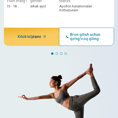
Yosh oralig'i
gender
Manzil
13 - 18
erkak ayol
Apollon kasalxonalari
Kotturpuram
Bron qilish uchun
Kitob to'plami
qo'ng'iroq qiling