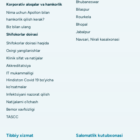
Bhubaneswar
19-sektordagi eng yaxshi shifoxona, Rourkela
Korporativ aloqalar va hamkorlik
Bilaspur
Nima uchun Apollon bilan
Swargate, Pune shahridagi eng yaxshi shifoxona
Rourkela
hamkorlik qilish kerak?
Bhopal
Biz bilan ulang
Janubiy Dehlidagi eng yaxshi ayollar saraton kasalxonasi
Jabalpur
Shifokorlar doirasi
Navsari, Nirali kasalxonasi
Shifokorlar doirasi haqida
Oxirgi yangilanishlar
Klinik sifat va natijalar
Akkreditatsiya
IT mukammalligi
Hindiston Covid 19 bo'yicha
ko'rsatmalar
Infektsiyani nazorat qilish
Natijalarni o'lchash
Bemor xavfsizligi
TASCC
Tibbiy xizmat
Salomatlik kutubxonasi