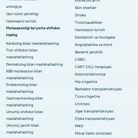
Romatoid artrit
urologiya
Skin shartlari
Qon tomir jarrohligi
Stroke
Hammasini ko'rish
Tiroid kasalliklari
Mutaxassisligi bo'yicha shifokor
Hammasini ko'rish
toping
Davolanish va muolajalar
Kardiolog bilan maslahatlashing
Angioplastika va stent
Tish shifokori bilan
Bariatrik jarrohlik
maslahatlashing
CABG
Dermatolog bilan maslahatlashing
CART CELL terapiyasi
KBB mutaxassisi bilan
Xoletsistektomiya
maslahatlashing
Hip o'zgartira
Endokrinolog bilan
Bachadon transplantatsiyasi
maslahatlashing
Tizza o'zgartira
Gastroenterolog bilan
Litotripsi
maslahatlashing
Jigar transplantatsiyasi
Umumiy shifokor bilan
maslahatlashing
O'pka transplantatsiyasi
Umumiy jarroh bilan
MIKS
maslahatlashing
Mitral Valfni ta'mirlash