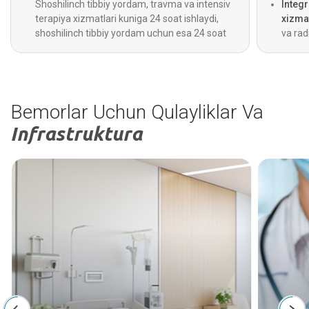
Shoshilinch tibbiy yordam, travma va intensiv
Integ
terapiya xizmatlari kuniga 24 soat ishlaydi,
xizmat
shoshilinch tibbiy yordam uchun esa 24 soat
va rad
davomida ishlaydigan tez tibbiy yordam
beradi
xizmati ham mavjud.
diagno
Bemorlar Uchun Qulayliklar Va
Infrastruktura