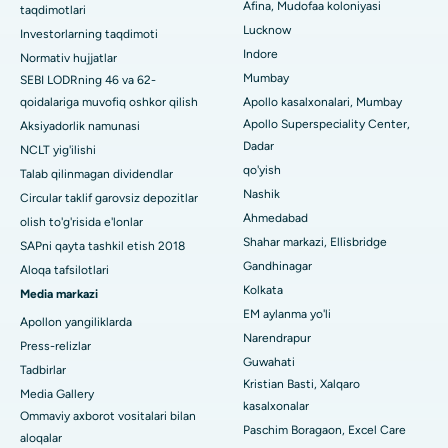
Afina, Mudofaa koloniyasi
taqdimotlari
Panchavati, Nashikdagi eng yaxshi shifoxona
Lucknow
Investorlarning taqdimoti
Indore
Sekunderabad, Haydaroboddagi eng yaxshi shifoxona
Normativ hujjatlar
Mumbay
SEBI LODRning 46 va 62-
Seshadripuramdagi eng yaxshi kasalxona, Bangalor
qoidalariga muvofiq oshkor qilish
Apollo kasalxonalari, Mumbay
Apollo Superspeciality Center,
Aksiyadorlik namunasi
Waltair Main Road, Visakhapatnamdagi eng yaxshi shifoxona
Dadar
NCLT yig'ilishi
qo'yish
Talab qilinmagan dividendlar
Subhash Nagar yo'lidagi eng yaxshi kasalxona, Karimnagar
Nashik
Circular taklif garovsiz depozitlar
Managari, Karaikudi shahridagi eng yaxshi shifoxona
Ahmedabad
olish to'g'risida e'lonlar
Shahar markazi, Ellisbridge
SAPni qayta tashkil etish 2018
Arepally, Warangaldagi eng yaxshi shifoxona
Gandhinagar
Aloqa tafsilotlari
Kolkata
Media markazi
Arera koloniyasidagi eng yaxshi kasalxona, Bhopal
EM aylanma yo'li
Apollon yangiliklarda
Jayanagar, Bangalordagi eng yaxshi kasalxona
Narendrapur
Press-relizlar
Guwahati
Tadbirlar
KK Nagar, Madurai shahridagi eng yaxshi shifoxona
Kristian Basti, Xalqaro
Media Gallery
kasalxonalar
Ramji Nagardagi eng yaxshi kasalxona, Nellore
Ommaviy axborot vositalari bilan
Paschim Boragaon, Excel Care
aloqalar