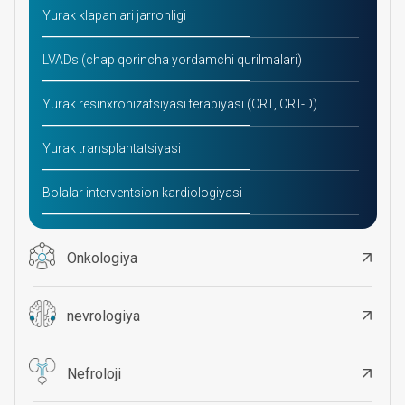
Yurak klapanlari jarrohligi
LVADs (chap qorincha yordamchi qurilmalari)
Yurak resinxronizatsiyasi terapiyasi (CRT, CRT-D)
Yurak transplantatsiyasi
Bolalar interventsion kardiologiyasi
Onkologiya
nevrologiya
Nefroloji