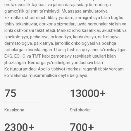
mutaxassislik tajribasi va jahon darajasidagi bemorlarga
g'amxo'rlik qilishni ta'minlaydi. Muassasa ambulatoriya
xizmatlari, shoshilinch tibbiy yordam, immigratsiya bilan bog'liq
tibbiy tekshiruvlar, dorixona xizmatlari, uyda namunalar yig'ish va
ichki oshxonani taklif etadi. Markaz ichki kasalliklar, akusherlik va
ginekologiya, pediatriya, ortopediya, kardiologiya, nefrologiya,
dermatologiya, psixiatriya, jarrohlik onkologiyasi va boshqa
sohalarga ixtisoslashgan. U aniq tashxis qo'yishni ta'minlaydigan
EKG, ECHO va TMT kabi zamonaviy tasvirlash usullari bilan
jihozlangan. Bemorga yo'naltirilgan yondashuvi bilan
Kotturpuramdagi Apollo tibbiyot markazi raqamli tibbiy yordam
ko'rsatishda mukammallikni qayta belgilaydi.
75
13000
+
Kasalxona
Shifokorlar
2300
+
700
+