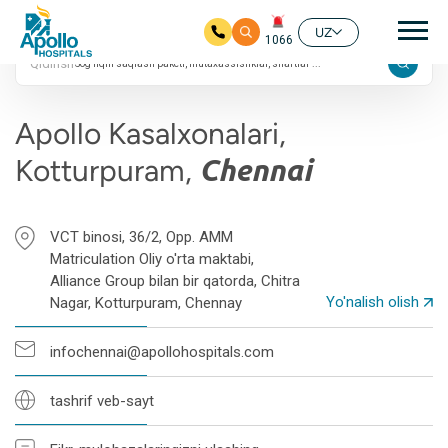
4.4 ta Google
Aso
reytingi
UZ
1066
Qidirish
Asosiy mundarijaga
Apollo Kasalxonalari,
Kotturpuram,
Chennai
VCT binosi, 36/2, Opp. AMM
Matriculation Oliy o'rta maktabi,
Alliance Group bilan bir qatorda, Chitra
Yo'nalish olish
Nagar, Kotturpuram, Chennay
infochennai@apollohospitals.com
tashrif veb-sayt