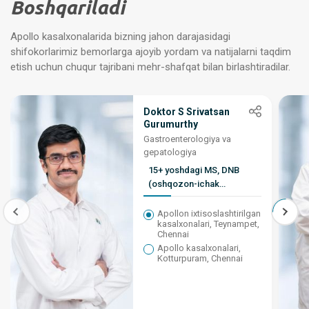
Boshqariladi
Apollo kasalxonalarida bizning jahon darajasidagi
shifokorlarimiz bemorlarga ajoyib yordam va natijalarni taqdim
etish uchun chuqur tajribani mehr-shafqat bilan birlashtiradilar.
Doktor S Srivatsan
Gurumurthy
Gastroenterologiya va
gepatologiya
15+ yoshdagi MS, DNB
(oshqozon-ichak
jarrohligi), FMAS, FMIAS
Apollon ixtisoslashtirilgan
kasalxonalari, Teynampet,
Chennai
Apollo kasalxonalari,
Kotturpuram, Chennai