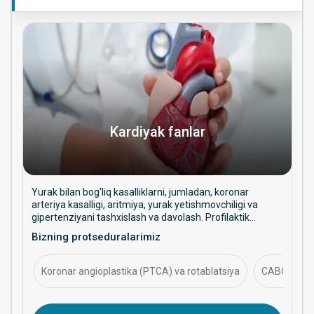
Kardiyak fanlar
Yurak bilan bog'liq kasalliklarni, jumladan, koronar
arteriya kasalligi, aritmiya, yurak yetishmovchiligi va
gipertenziyani tashxislash va davolash. Profilaktik
yordam, intervension muolajalar va uzoq muddatli yurak
Bizning protseduralarimiz
salomatligini boshqarishga qaratilgan.
Koronar angioplastika (PTCA) va rotablatsiya
CABG (koron