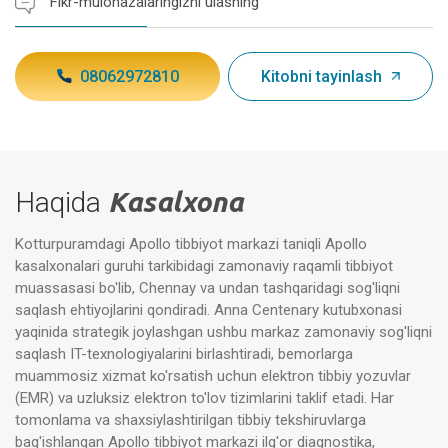
Fikr-mulohazalaringizni ulashing
08062972810
Kitobni tayinlash
Haqida
Kasalxona
Kotturpuramdagi Apollo tibbiyot markazi taniqli Apollo
kasalxonalari guruhi tarkibidagi zamonaviy raqamli tibbiyot
muassasasi bo'lib, Chennay va undan tashqaridagi sog'liqni
saqlash ehtiyojlarini qondiradi. Anna Centenary kutubxonasi
yaqinida strategik joylashgan ushbu markaz zamonaviy sog'liqni
saqlash IT-texnologiyalarini birlashtiradi, bemorlarga
muammosiz xizmat ko'rsatish uchun elektron tibbiy yozuvlar
(EMR) va uzluksiz elektron to'lov tizimlarini taklif etadi. Har
tomonlama va shaxsiylashtirilgan tibbiy tekshiruvlarga
bag'ishlangan Apollo tibbiyot markazi ilg'or diagnostika,