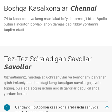
Boshqa Kasalxonalar
Chennai
74 ta kasalxona va keng mamlakat bo'ylab tarmog'i bilan Apollo
butun Hindiston bo'ylab jahon darajasidagi tibbiy yordamni
Apollon ixtisoslashtirilgan
Ap
kasalxonalari, Vanagaram, Chennay
Ch
taqdim etadi.
Tez-Tez So'raladigan Savollar
Savollar
Xizmatlarimiz, muolajalar, uchrashuvlar va bemorlarni parvarish
qilish imkoniyatlari haqidagi keng tarqalgan savollarga javob
toping, bu sizga sog'liq uchun asosli qarorlar qabul qilishga
yordam beradi.
Qanday qilib Apollon kasalxonalarida uchrashuvga
1