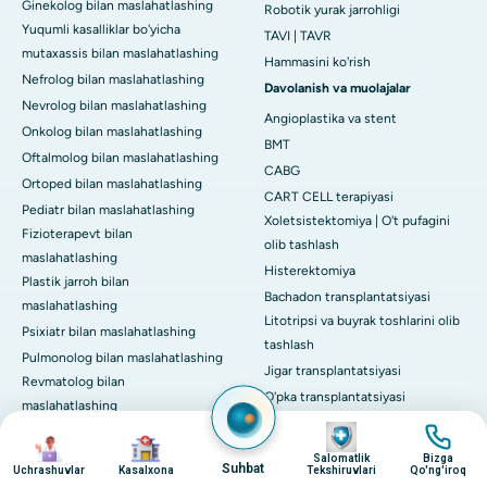
Ginekolog bilan maslahatlashing
Robotik yurak jarrohligi
Yuqumli kasalliklar bo'yicha
TAVI | TAVR
mutaxassis bilan maslahatlashing
Hammasini ko'rish
Nefrolog bilan maslahatlashing
Davolanish va muolajalar
Nevrolog bilan maslahatlashing
Angioplastika va stent
Onkolog bilan maslahatlashing
BMT
Oftalmolog bilan maslahatlashing
CABG
Ortoped bilan maslahatlashing
CART CELL terapiyasi
Pediatr bilan maslahatlashing
Xoletsistektomiya | O't pufagini
Fizioterapevt bilan
olib tashlash
maslahatlashing
Histerektomiya
Plastik jarroh bilan
Bachadon transplantatsiyasi
maslahatlashing
Litotripsi va buyrak toshlarini olib
Psixiatr bilan maslahatlashing
tashlash
Pulmonolog bilan maslahatlashing
Jigar transplantatsiyasi
Revmatolog bilan
O'pka transplantatsiyasi
maslahatlashing
Mitral Valfni ta'mirlash
surat
surat
Transplantatsiya jarrohi bilan
surat
surat
Hammasini ko'rish
maslahatlashing
Salomatlik
Bizga
Suhbat
Uchrashuvlar
Kasalxona
Tekshiruvlari
Qo'ng'iroq
Semptomlar bo'yicha qo'llanma
Urolog bilan maslahatlashing