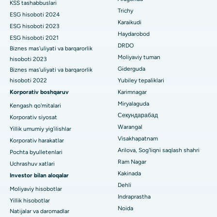
Bhubaneswardagi 15-bo'limdagi eng yaxshi kasalxona
KSS tashabbuslari
Ko'krak bezi saratoni operatsiyasi
Trichy
ESG hisoboti 2024
Umumiy jarrohni toping
Bilaspurdagi Seepat yo'lidagi eng yaxshi kasalxona
Karaikudi
Brakiterapiya
ESG hisoboti 2023
Haydarobod
ESG hisoboti 2021
Ahmedabaddagi Ellisbridge shahridagi eng yaxshi shifoxona
kolonoskopiya
DRDO
Biznes mas'uliyati va barqarorlik
Moliyaviy tuman
hisoboti 2023
Nyu-Dehlidagi eng yaxshi shifoxona
Polipektomiya
Giderguda
Biznes mas'uliyati va barqarorlik
DRDO, Haydaroboddagi eng yaxshi shifoxona
hisoboti 2022
Yubiley tepaliklari
Mulohaza miya stimulyatsiyasi
Korporativ boshqaruv
Karimnagar
GS Road, Guwahati shahridagi eng yaxshi kasalxona
Peritoneal dializ
Miryalaguda
Kengash qo'mitalari
Секундарабад
Korporativ siyosat
Hyderguda, Haydaroboddagi eng yaxshi shifoxona
Buyrak biopsiyasi
Warangal
Yillik umumiy yig'ilishlar
Vijay Nagar, Indoredagi eng yaxshi shifoxona
Visakhapatnam
Korporativ harakatlar
Paratiroidektomiya
Arilova, Sog'liqni saqlash shahri
Pochta byulletenlari
Suryaraopeta Main Road, Kakinadadagi eng yaxshi kasalxona
Sitoreduktiv jarrohlik
Ram Nagar
Uchrashuv xatlari
Kakinada
Investor bilan aloqalar
Kalkutta shahridagi Kanal aylanma yo'lidagi eng yaxshi
Seramika bilan umumiy tizzani almashtirish
Dehli
shifoxona
Moliyaviy hisobotlar
Indraprastha
ERCP
Yillik hisobotlar
CBD Belapur, Navi Mumbaydagi eng yaxshi shifoxona
Noida
Natijalar va daromadlar