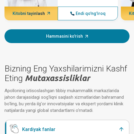
Kitobni tayinlash
Endi qo'ng'iroq
Ki
Hammasini ko'rish
Bizning Eng Yaxshilarimizni Kashf
Eting
Mutaxassisliklar
Apolloning ixtisoslashgan tibbiy mukammallik markazlarida
jahon darajasidagi sog'liqni saqlash xizmatlaridan bahramand
bo'ling, bu yerda ilg'or innovatsiyalar va ekspert yordami klinik
natijalarda yangi global standartlarni o'rnatadi.
Kardiyak fanlar