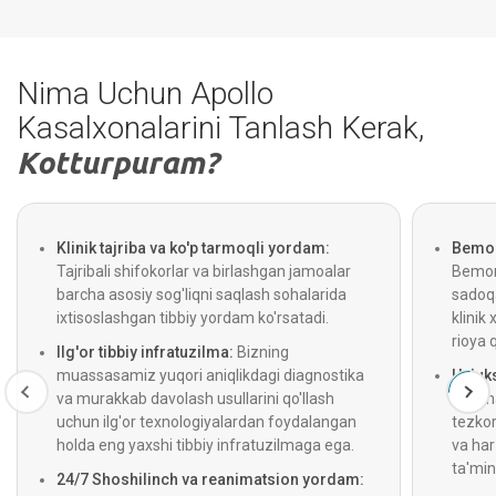
Nima Uchun Apollo
Kasalxonalarini Tanlash Kerak,
Kotturpuram?
Klinik tajriba va ko'p tarmoqli yordam:
Bemor 
Tajribali shifokorlar va birlashgan jamoalar
Bemorl
barcha asosiy sog'liqni saqlash sohalarida
sadoqa
ixtisoslashgan tibbiy yordam ko'rsatadi.
klinik 
rioya 
Ilg'or tibbiy infratuzilma:
Bizning
muassasamiz yuqori aniqlikdagi diagnostika
Uzluks
va murakkab davolash usullarini qo'llash
Optima
uchun ilg'or texnologiyalardan foydalangan
tezkor
holda eng yaxshi tibbiy infratuzilmaga ega.
va ha
ta'min
24/7 Shoshilinch va reanimatsion yordam: