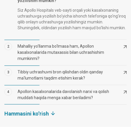
yozilishim mumkin?
Siz Apollo Hospitals veb-sayti orqali yoki kasalxonaning
uchrashuvga yozilish bo'yicha ishonch telefoniga qo'ng'iroq
qilib onlayn uchrashuvga yozilishingiz mumkin.
Shuningdek, oldindan yozilish ham mavjud bo'lishi mumkin.
Mahalliy yo'llanma bo'lmasa ham, Apollon
2
kasalxonalarida mutaxassis bilan uchrashishim
mumkinmi?
Tibbiy uchrashuvni bron qilishdan oldin qanday
3
ma'lumotlarni taqdim etishim kerak?
Apollon kasalxonalarida davolanish narxi va qolish
4
muddati haqida menga xabar beriladimi?
Hammasini ko'rish