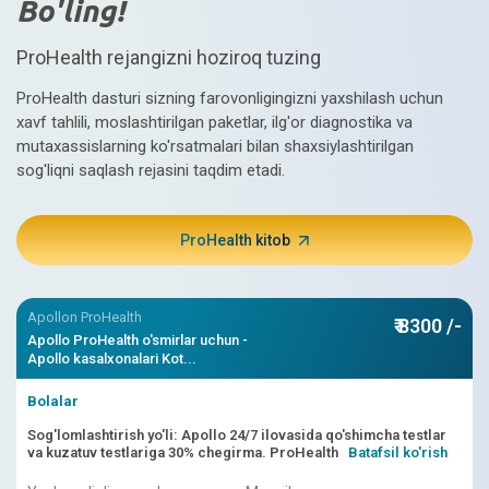
Bo'ling!
ProHealth rejangizni hoziroq tuzing
ProHealth dasturi sizning farovonligingizni yaxshilash uchun
xavf tahlili, moslashtirilgan paketlar, ilg'or diagnostika va
mutaxassislarning ko'rsatmalari bilan shaxsiylashtirilgan
sog'liqni saqlash rejasini taqdim etadi.
ProHealth kitob
Apollon ProHealth
₹ 8300 /-
Apollo ProHealth o'smirlar uchun -
Apollo kasalxonalari Kot...
Bolalar
Sog'lomlashtirish yo'li: Apollo 24/7 ilovasida qo'shimcha testlar
va kuzatuv testlariga 30% chegirma. ProHealth
Batafsil ko'rish