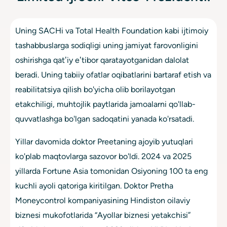
Uning SACHi va Total Health Foundation kabi ijtimoiy
tashabbuslarga sodiqligi uning jamiyat farovonligini
oshirishga qatʼiy eʼtibor qaratayotganidan dalolat
beradi. Uning tabiiy ofatlar oqibatlarini bartaraf etish va
reabilitatsiya qilish bo'yicha olib borilayotgan
etakchiligi, muhtojlik paytlarida jamoalarni qo'llab-
quvvatlashga bo'lgan sadoqatini yanada ko'rsatadi.
Yillar davomida doktor Preetaning ajoyib yutuqlari
ko'plab maqtovlarga sazovor bo'ldi. 2024 va 2025
yillarda Fortune Asia tomonidan Osiyoning 100 ta eng
kuchli ayoli qatoriga kiritilgan. Doktor Pretha
Moneycontrol kompaniyasining Hindiston oilaviy
biznesi mukofotlarida “Ayollar biznesi yetakchisi”