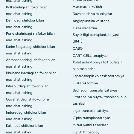
maslahatlashing
Hammasini ko'rish
Kolkatadagi shifokor bilan
maslahatlashing
Davolanish va muolajalar
Dehlidagi shifokor bilan
Angioplastika va stent
maslahatlashing
Tizza o'zgartira
Pune shahridagi shifokor bilan
Suyak iligi transplantatsiyasi
maslahatlashing
(BMT)
Karim Nagardagi shifokor bilan
CABG
maslahatlashing
CART CELL terapiyasi
Ahmadoboddagi shifokor bilan
Xoletsistektomiya (o't pufagini
maslahatlashing
olib tashlash)
Bhubanesvardagi shifokor bilan
Laparoskopik xoletsistektomiya
maslahatlashing
Histerektomiya
Bilaspurdagi shifokor bilan
Bachadon transplantatsiyasi
maslahatlashing
Litotripsi va buyrak toshlarini olib
Guvahatidagi shifokor bilan
tashlash
maslahatlashing
Jigar transplantatsiyasi
Indoredagi shifokor bilan
O'pka transplantatsiyasi
maslahatlashing
Mitral Valfni ta'mirlash
Kakinada shifokor bilan
maslahatlashing
Hip Arthroscopy