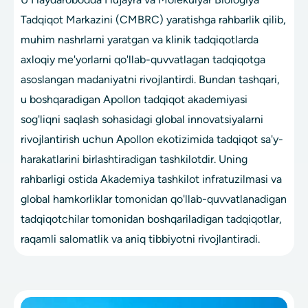
Tadqiqot Markazini (CMBRC) yaratishga rahbarlik qilib,
muhim nashrlarni yaratgan va klinik tadqiqotlarda
axloqiy me'yorlarni qo'llab-quvvatlagan tadqiqotga
asoslangan madaniyatni rivojlantirdi. Bundan tashqari,
u boshqaradigan Apollon tadqiqot akademiyasi
sog'liqni saqlash sohasidagi global innovatsiyalarni
rivojlantirish uchun Apollon ekotizimida tadqiqot sa'y-
harakatlarini birlashtiradigan tashkilotdir. Uning
rahbarligi ostida Akademiya tashkilot infratuzilmasi va
global hamkorliklar tomonidan qo'llab-quvvatlanadigan
tadqiqotchilar tomonidan boshqariladigan tadqiqotlar,
raqamli salomatlik va aniq tibbiyotni rivojlantiradi.