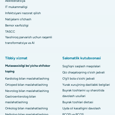
Akkreditatsiya
IT mukammalligi
Infektsiyani nazorat qilish
Natijalarni o'lchash
Bemor xavfsizligi
TASCC
Yaxshiroq parvarish uchun raqamli
transformatsiya va AI
Tibbiy xizmat
Salomatlik kutubxonasi
Mutaxassisligi bo'yicha shifokor
Sog'liqni saqlash maqolalari
toping
Qiz chaqaloqning o'sish jadvali
Kardiolog bilan maslahatlashing
O'g'il bola o'sishi jadvali
Ortoped bilan maslahatlashing
Yurak xurujining dastlabki belgilari
Buyrak toshlarini uy sharoitida
Nevrolog bilan maslahatlashing
davolash usullari
Gastroenterolog bilan
maslahatlashing
Buyrak toshlari dietasi
Onkolog bilan maslahatlashing
Uyda sil kasalligini davolash
Nefrolog bilan maslahatlashing
PCOD va PCOS