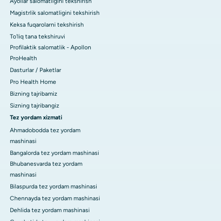
Ayollar salomatligini tekshirish
Magistrlik salomatligini tekshirish
Keksa fuqarolarni tekshirish
To'liq tana tekshiruvi
Profilaktik salomatlik - Apollon
ProHealth
Dasturlar / Paketlar
Pro Health Home
Bizning tajribamiz
Sizning tajribangiz
Tez yordam xizmati
Ahmadobodda tez yordam
mashinasi
Bangalorda tez yordam mashinasi
Bhubanesvarda tez yordam
mashinasi
Bilaspurda tez yordam mashinasi
Chennayda tez yordam mashinasi
Dehlida tez yordam mashinasi