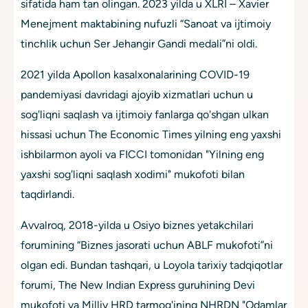
sifatida ham tan olingan. 2023 yilda u XLRI – Xavier
Menejment maktabining nufuzli “Sanoat va ijtimoiy
tinchlik uchun Ser Jehangir Gandi medali”ni oldi.
2021 yilda Apollon kasalxonalarining COVID-19
pandemiyasi davridagi ajoyib xizmatlari uchun u
sog'liqni saqlash va ijtimoiy fanlarga qo'shgan ulkan
hissasi uchun The Economic Times yilning eng yaxshi
ishbilarmon ayoli va FICCI tomonidan "Yilning eng
yaxshi sog'liqni saqlash xodimi" mukofoti bilan
taqdirlandi.
Avvalroq, 2018-yilda u Osiyo biznes yetakchilari
forumining “Biznes jasorati uchun ABLF mukofoti”ni
olgan edi. Bundan tashqari, u Loyola tarixiy tadqiqotlar
forumi, The New Indian Express guruhining Devi
mukofoti va Milliy HRD tarmog'ining NHRDN "Odamlar