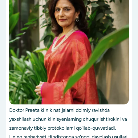
Doktor Preeta klinik natijalarni doimiy ravishda
yaxshilash uchun klinisyenlarning chuqur ishtirokini va
zamonaviy tibbiy protokollarni qo'llab-quvvatladi.
Uning rahbariyati Hindistonga so'nggi davolash usullari