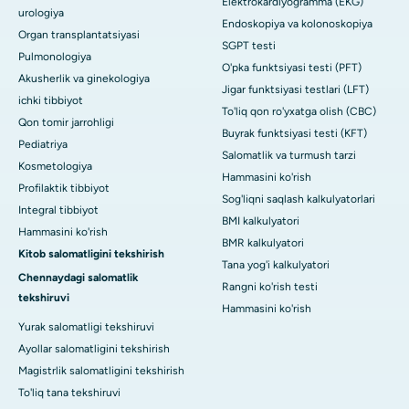
Elektrokardiyogramma (EKG)
urologiya
Endoskopiya va kolonoskopiya
Organ transplantatsiyasi
SGPT testi
Pulmonologiya
O'pka funktsiyasi testi (PFT)
Akusherlik va ginekologiya
Jigar funktsiyasi testlari (LFT)
ichki tibbiyot
To'liq qon ro'yxatga olish (CBC)
Qon tomir jarrohligi
Buyrak funktsiyasi testi (KFT)
Pediatriya
Salomatlik va turmush tarzi
Kosmetologiya
Hammasini ko'rish
Profilaktik tibbiyot
Sog'liqni saqlash kalkulyatorlari
Integral tibbiyot
BMI kalkulyatori
Hammasini ko'rish
BMR kalkulyatori
Kitob salomatligini tekshirish
Tana yog'i kalkulyatori
Chennaydagi salomatlik
Rangni ko'rish testi
tekshiruvi
Hammasini ko'rish
Yurak salomatligi tekshiruvi
Ayollar salomatligini tekshirish
Magistrlik salomatligini tekshirish
To'liq tana tekshiruvi