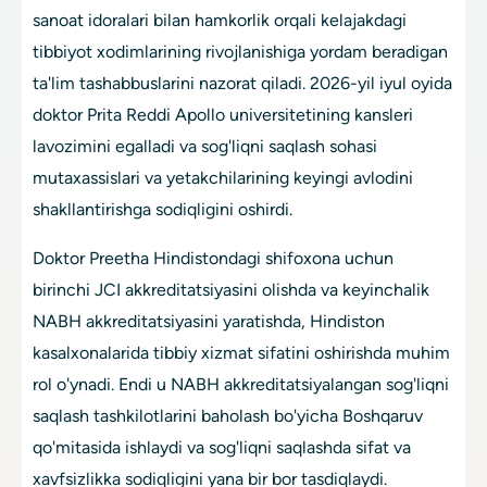
sanoat idoralari bilan hamkorlik orqali kelajakdagi
tibbiyot xodimlarining rivojlanishiga yordam beradigan
ta'lim tashabbuslarini nazorat qiladi. 2026-yil iyul oyida
doktor Prita Reddi Apollo universitetining kansleri
lavozimini egalladi va sog'liqni saqlash sohasi
mutaxassislari va yetakchilarining keyingi avlodini
shakllantirishga sodiqligini oshirdi.
Doktor Preetha Hindistondagi shifoxona uchun
birinchi JCI akkreditatsiyasini olishda va keyinchalik
NABH akkreditatsiyasini yaratishda, Hindiston
kasalxonalarida tibbiy xizmat sifatini oshirishda muhim
rol o'ynadi. Endi u NABH akkreditatsiyalangan sog'liqni
saqlash tashkilotlarini baholash bo'yicha Boshqaruv
qo'mitasida ishlaydi va sog'liqni saqlashda sifat va
xavfsizlikka sodiqligini yana bir bor tasdiqlaydi.