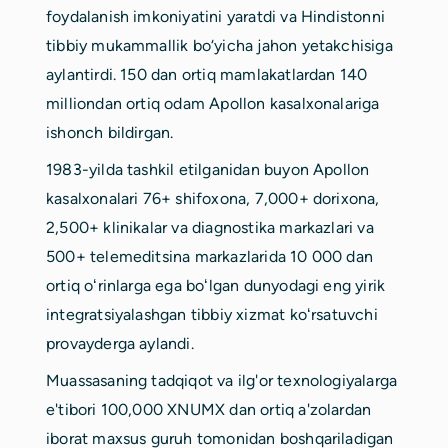
foydalanish imkoniyatini yaratdi va Hindistonni
tibbiy mukammallik bo‘yicha jahon yetakchisiga
aylantirdi. 150 dan ortiq mamlakatlardan 140
milliondan ortiq odam Apollon kasalxonalariga
ishonch bildirgan.
1983-yilda tashkil etilganidan buyon Apollon
kasalxonalari 76+ shifoxona, 7,000+ dorixona,
2,500+ klinikalar va diagnostika markazlari va
500+ telemeditsina markazlarida 10 000 dan
ortiq oʻrinlarga ega boʻlgan dunyodagi eng yirik
integratsiyalashgan tibbiy xizmat koʻrsatuvchi
provayderga aylandi.
Muassasaning tadqiqot va ilg'or texnologiyalarga
e'tibori 100,000 XNUMX dan ortiq a'zolardan
iborat maxsus guruh tomonidan boshqariladigan