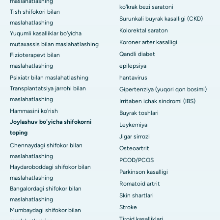
maslahatlashing
ko'krak bezi saratoni
Tish shifokori bilan
Surunkali buyrak kasalligi (CKD)
maslahatlashing
Kolorektal saraton
Yuqumli kasalliklar bo'yicha
Koroner arter kasalligi
mutaxassis bilan maslahatlashing
Qandli diabet
Fizioterapevt bilan
maslahatlashing
epilepsiya
Psixiatr bilan maslahatlashing
hantavirus
Transplantatsiya jarrohi bilan
Gipertenziya (yuqori qon bosimi)
maslahatlashing
Irritaben ichak sindromi (IBS)
Hammasini ko'rish
Buyrak toshlari
Joylashuv bo'yicha shifokorni
Leykemiya
toping
Jigar sirrozi
Chennaydagi shifokor bilan
Osteoartrit
maslahatlashing
PCOD/PCOS
Haydaroboddagi shifokor bilan
Parkinson kasalligi
maslahatlashing
Romatoid artrit
Bangalordagi shifokor bilan
Skin shartlari
maslahatlashing
Stroke
Mumbaydagi shifokor bilan
Tiroid kasalliklari