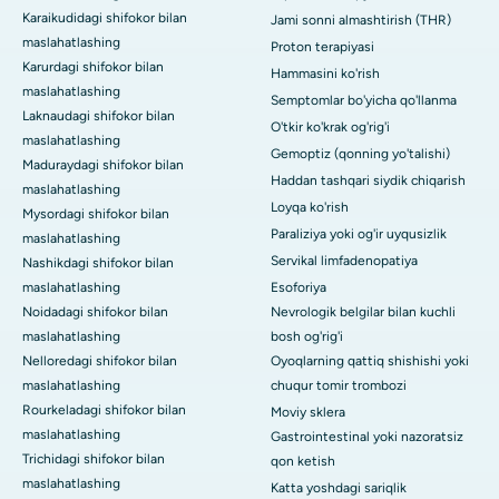
Karaikudidagi shifokor bilan
Jami sonni almashtirish (THR)
maslahatlashing
Proton terapiyasi
Karurdagi shifokor bilan
Hammasini ko'rish
maslahatlashing
Semptomlar bo'yicha qo'llanma
Laknaudagi shifokor bilan
O'tkir ko'krak og'rig'i
maslahatlashing
Gemoptiz (qonning yo'talishi)
Maduraydagi shifokor bilan
Haddan tashqari siydik chiqarish
maslahatlashing
Loyqa ko'rish
Mysordagi shifokor bilan
Paraliziya yoki og'ir uyqusizlik
maslahatlashing
Servikal limfadenopatiya
Nashikdagi shifokor bilan
maslahatlashing
Esoforiya
Noidadagi shifokor bilan
Nevrologik belgilar bilan kuchli
maslahatlashing
bosh og'rig'i
Nelloredagi shifokor bilan
Oyoqlarning qattiq shishishi yoki
maslahatlashing
chuqur tomir trombozi
Rourkeladagi shifokor bilan
Moviy sklera
maslahatlashing
Gastrointestinal yoki nazoratsiz
Trichidagi shifokor bilan
qon ketish
maslahatlashing
Katta yoshdagi sariqlik