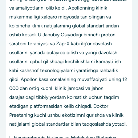
va amaliyotlarini olib keldi, Apollonning klinik
mukammalligi xalqaro miqyosda tan olingan va
ko'pincha klinik natijalarning global standartlaridan
oshib ketadi. U Janubiy Osiyodagi birinchi proton
saratoni terapiyasi va Zap-X kabi ilg'or davolash
usullarini yanada qulayroq qilish va yangi davolash
usullarini qabul qilishdagi kechikishlarni kamaytirish
kabi kashshof texnologiyalarni yaratishga rahbarlik
qildi. Apollon kasalxonalarining muvaffaqiyati uning 12
000 dan ortiq kuchli klinik jamoasi va jahon
darajasidagi tibbiy yordam ko'rsatish uchun taqdim
etadigan platformasidan kelib chiqadi. Doktor
Preetaning kuchi ushbu ekotizimni qurishda va klinik
natijalarni global standartlar bilan taqqoslashda yotadi.
U Haydarobodda Hujayra va Molekulyar Biologiya