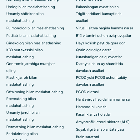
Urolog bilan maslahatlashing
Balanslangan ovqatlanish
Umumiy shifokor bilan
Triglitseridlarni kamaytirish
maslahatlashing
usullari
Pulmonolog bilan maslahatlashing
Virusli isitma haqida hamma narsa
Pediatr bilan maslahatlashing
B12 vitamini uchun oziq-ovqatlar
Ginekolog bilan maslahatlashing
Hayz ko'rish paytida qora qon
KBB mutaxassisi bilan
Qorin og'rig'iga qarshi
maslahatlashing
kurashadigan oziq-ovqatlar
Qon tomir jarrohiga murojaat
Diareya uchun uy sharoitida
qiling
davolash usullari
Plastik jarroh bilan
PCOD yoki PCOS uchun tabiiy
maslahatlashing
davolash usullari
Oftalmolog bilan maslahatlashing
PCOD dietasi
Revmatolog bilan
Hantavirus haqida hamma narsa
maslahatlashing
Hammasini ko'rish
Umumiy jarroh bilan
Kasalliklar va holatlar
maslahatlashing
Amyotrofik lateral skleroz (ALS)
Dermatolog bilan maslahatlashing
Suyak iligi transplantatsiyasi
Endokrinolog bilan
Brain saratoni