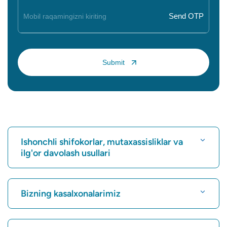
Ishonchli shifokorlar, mutaxassisliklar va
ilg'or davolash usullari
Kasalxonani toping
Bizning kasalxonalarimiz
Kardiologni toping
Karukutty, Cochin shahridagi eng yaxshi shifoxona