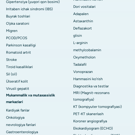
Gipertenziya (yuqori qon bosimi)
Dori vositalari
Irritaben ichak sindromi (IBS)
Adapalen
Buyrak toshlari
Astaxanthin
O'pka saratoni
Deflazakort
Migren
glisin
PCOD/PCOS
L-arginin
Parkinson kasalligi
methylcobalamin
Romatoid artrit
Oxymetholon
Stroke
Tadalafil
Tiroid kasalliklari
Vonoprazan
Sil (sil)
Hammasini ko'rish
Ülseratif kolit
Diagnostika va testlar
Virusli gepatit
MRI (Magnit-rezonans
Mukammallik va mutaxassislik
tomografiya)
markazlari
KT (kompyuter tomografiyasi)
Kardiyak fanlar
PET-KT skanerlash
Onkologiya
Koroner angiografiya
nevrologiya fanlari
Ekokardiyogram (ECHO)
Gastroenterologiya