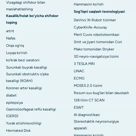
Vizagdagi shifokor bilan
Hammasini ko'rish
maslahatlashing
Sog'liqni saqlash texnologiyasi
Kasallik/holat bo'yicha shifokor
DaVinci XI-Robot tizimlari
toping
CyberKnife-Accuray
artrit
Meril Cuvis robototexnikasi
Nafas
Smit va jiyani tomonidan Cori
Orqa og'riq
Mako tomonidan Stryker
Loyqa ko'rish
3D neyro-navigatsiya tizimi
ko'krak bezi saratoni
3 TESLA MRI
Surunkali buyrak kasalligi
LINAC
Surunkali obstruktiv o'pka
ECMO
kasalligi (KOAH)
MOSES 2.0 tizimi
Koroner arter kasalligi
Rezum suv bug'lari bilan davolash
diabet
128 tilim CT SCAN
epilepsiya
ESWT
Gastroözofageal reflü kasalligi
AI diagnostikasi
(GERD)
Stereotaktik neyroxirurgiya
Yurak etishmovchiligi
apparati
Herniated Disk
Hammasini ko'rish