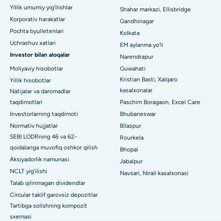
Yillik umumiy yig'ilishlar
Shahar markazi, Ellisbridge
Arepally, Warangaldagi eng yaxshi shifoxona
Korporativ harakatlar
Gandhinagar
Pochta byulletenlari
Kolkata
Arera koloniyasidagi eng yaxshi kasalxona, Bhopal
Uchrashuv xatlari
EM aylanma yo'li
Investor bilan aloqalar
Jayanagar, Bangalordagi eng yaxshi kasalxona
Narendrapur
Moliyaviy hisobotlar
Guwahati
KK Nagar, Madurai shahridagi eng yaxshi shifoxona
Kristian Basti, Xalqaro
Yillik hisobotlar
kasalxonalar
Natijalar va daromadlar
Ramji Nagardagi eng yaxshi kasalxona, Nellore
taqdimotlari
Paschim Boragaon, Excel Care
Investorlarning taqdimoti
Bhubaneswar
19-sektordagi eng yaxshi shifoxona, Rourkela
Normativ hujjatlar
Bilaspur
Swargate, Pune shahridagi eng yaxshi shifoxona
SEBI LODRning 46 va 62-
Rourkela
qoidalariga muvofiq oshkor qilish
Bhopal
Janubiy Dehlidagi eng yaxshi ayollar saraton kasalxonasi
Aksiyadorlik namunasi
Jabalpur
NCLT yig'ilishi
Navsari, Nirali kasalxonasi
Talab qilinmagan dividendlar
Circular taklif garovsiz depozitlar
Tartibga solishning kompozit
sxemasi