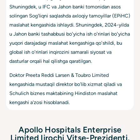
Shuningdek, u IFC va Jahon banki tomonidan asos
solingan Sog'liqni saqlashda axloqiy tamoyillar (EPiHC)
maslahat kengashida ishlaydi. Shuningdek, 2024-yilda
u Jahon banki tashabbusi boʻyicha ish oʻrinlari boʻyicha
yuqori darajadagi maslahat kengashiga qoʻshildi, bu
global ish oʻrinlari inqirozini samarali siyosat va
dasturlar orqali hal qilishga qaratilgan.
Doktor Preeta Reddi Larsen & Toubro Limited
kengashida mustaqil direktor bo'lib xizmat qiladi va
Schulich biznes maktabining Hindiston maslahat
kengashi a'zosi hisoblanadi.
Apollo Hospitals Enterprise
Limited Ijrochi Vitse-Prezidenti.