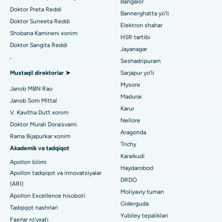
Bangalor
Arilova, Vizagdagi eng yaxshi shifoxona
Kateterni yo'q qilish
Doktor Preta Reddi
Bannerghatta yo'li
Doktor Suneeta Reddi
Kanpur yo'lidagi eng yaxshi kasalxona, Laknau
Elektron shahar
Ginekologni toping
ACL rekonstruksiya jarrohligi
Shobana Kamineni xonim
HSR tartibi
Noida shtatidagi 26-sektordagi eng yaxshi shifoxona
Doktor Sangita Reddi
Orqaga elkalarni almashtirish
Jayanagar
.
Seshadripuram
Umumiy shifokorni toping
Gandhinagar, Ahmedabaddagi eng yaxshi shifoxona
Endometriya ablasyonu
Mustaqil direktorlar ➤
Sarjapur yo'li
Aragonda, Andhra Pradeshdagi eng yaxshi shifoxona
Mysore
Bachadon arteriyasi embolizatsiyasi
Janob MBN Rao
Madurai
Psixologni toping
Janob Som Mittal
Bannerghatta yo'lidagi eng yaxshi kasalxona, Bangalor
Tuxumdon sistektomiyasi
Karur
V. Kavitha Dutt xonim
Nellore
Bhubaneswardagi 15-bo'limdagi eng yaxshi kasalxona
Doktor Murali Doraisvami
Ko'krak bezi saratoni operatsiyasi
Aragonda
Rama Bijapurkar xonim
Umumiy jarrohni toping
Bilaspurdagi Seepat yo'lidagi eng yaxshi kasalxona
Trichy
Brakiterapiya
Akademik va tadqiqot
Karaikudi
Apollon bilimi
Ahmedabaddagi Ellisbridge shahridagi eng yaxshi shifoxona
kolonoskopiya
Haydarobod
Apollon tadqiqot va innovatsiyalar
DRDO
Nyu-Dehlidagi eng yaxshi shifoxona
(ARI)
Polipektomiya
Moliyaviy tuman
Apollon Excellence hisoboti
DRDO, Haydaroboddagi eng yaxshi shifoxona
Giderguda
Mulohaza miya stimulyatsiyasi
Tadqiqot nashrlari
Yubiley tepaliklari
Faxrlar ro'yxati