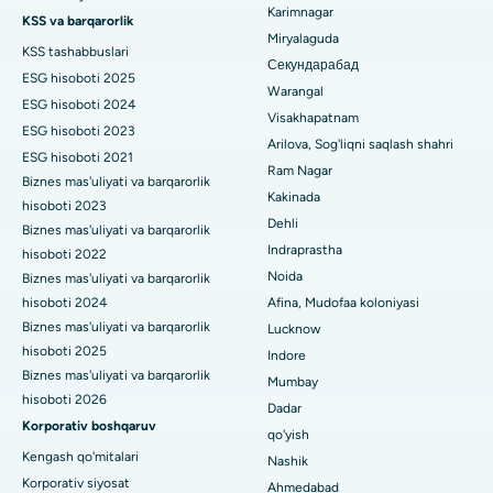
GS Road, Guwahati shahridagi eng yaxshi kasalxona
Peritoneal dializ
Karimnagar
KSS va barqarorlik
Miryalaguda
Hyderguda, Haydaroboddagi eng yaxshi shifoxona
KSS tashabbuslari
Buyrak biopsiyasi
Секундарабад
ESG hisoboti 2025
Vijay Nagar, Indoredagi eng yaxshi shifoxona
Warangal
Paratiroidektomiya
ESG hisoboti 2024
Visakhapatnam
ESG hisoboti 2023
Suryaraopeta Main Road, Kakinadadagi eng yaxshi kasalxona
Sitoreduktiv jarrohlik
Arilova, Sog'liqni saqlash shahri
ESG hisoboti 2021
Ram Nagar
Kalkutta shahridagi Kanal aylanma yo'lidagi eng yaxshi shifoxona
Biznes mas'uliyati va barqarorlik
Seramika bilan umumiy tizzani almashtirish
Kakinada
hisoboti 2023
CBD Belapur, Navi Mumbaydagi eng yaxshi shifoxona
Dehli
ERCP
Biznes mas'uliyati va barqarorlik
Indraprastha
hisoboti 2022
Panchavati, Nashikdagi eng yaxshi shifoxona
Noida
Biznes mas'uliyati va barqarorlik
hisoboti 2024
Afina, Mudofaa koloniyasi
Sekunderabad, Haydaroboddagi eng yaxshi shifoxona
Biznes mas'uliyati va barqarorlik
Lucknow
hisoboti 2025
Seshadripuramdagi eng yaxshi kasalxona, Bangalor
Indore
Biznes mas'uliyati va barqarorlik
Mumbay
Waltair Main Road, Visakhapatnamdagi eng yaxshi shifoxona
hisoboti 2026
Dadar
Korporativ boshqaruv
qo'yish
Subhash Nagar yo'lidagi eng yaxshi kasalxona, Karimnagar
Kengash qo'mitalari
Nashik
Korporativ siyosat
Managari, Karaikudi shahridagi eng yaxshi shifoxona
Ahmedabad