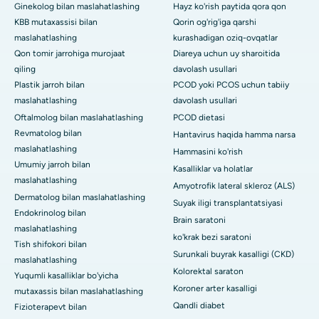
Ginekolog bilan maslahatlashing
Hayz ko'rish paytida qora qon
KBB mutaxassisi bilan
Qorin og'rig'iga qarshi
maslahatlashing
kurashadigan oziq-ovqatlar
Qon tomir jarrohiga murojaat
Diareya uchun uy sharoitida
qiling
davolash usullari
Plastik jarroh bilan
PCOD yoki PCOS uchun tabiiy
maslahatlashing
davolash usullari
Oftalmolog bilan maslahatlashing
PCOD dietasi
Revmatolog bilan
Hantavirus haqida hamma narsa
maslahatlashing
Hammasini ko'rish
Umumiy jarroh bilan
Kasalliklar va holatlar
maslahatlashing
Amyotrofik lateral skleroz (ALS)
Dermatolog bilan maslahatlashing
Suyak iligi transplantatsiyasi
Endokrinolog bilan
Brain saratoni
maslahatlashing
ko'krak bezi saratoni
Tish shifokori bilan
Surunkali buyrak kasalligi (CKD)
maslahatlashing
Kolorektal saraton
Yuqumli kasalliklar bo'yicha
Koroner arter kasalligi
mutaxassis bilan maslahatlashing
Qandli diabet
Fizioterapevt bilan