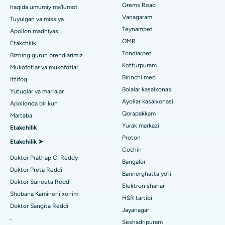
Tish shifokorini toping
Paschim Boragaon, Guwahati shahridagi eng yaxshi shifoxona
Grems Road
haqida umumiy ma'lumot
Sleeve gastrektomi
Vanagaram
Tuyulgan va missiya
Chennaydagi PH Roaddagi eng yaxshi kasalxona
Lasik jarrohlik
Teynampet
Apollon madhiyasi
Pediatrni toping
OMR
Etakchilik
Chennaydagi ming chiroqlardagi eng yaxshi yurak markazi
Rinoplastika
Tondiarpet
Bizning guruh brendlarimiz
Jubilee Hillsdagi eng yaxshi kasalxona, Haydarobod
Kotturpuram
Mukofotlar va mukofotlar
liposuction
Dermatologni toping
Birinchi med
Ittifoq
Tondiarpet, Chennai shahridagi eng yaxshi shifoxona
Koroner angiografiya
Bolalar kasalxonasi
Yutuqlar va marralar
Ayollar kasalxonasi
Apollonda bir kun
Kotturpuram, Chennai shahridagi eng yaxshi shifoxona
Transkateter Aorta valfini almashtirish
Qorapakkam
Urologni toping
Martaba
Kovai yo'lidagi eng yaxshi kasalxona, Karur
Yurak markazi
Etakchilik
MitraClip vana ta'mirlash
Proton
Etakchilik ➤
Karapakkam, Chennaydagi eng yaxshi shifoxona
Minimal invaziv yurak jarrohligi
Cochin
Diabetologni toping
Doktor Prathap C. Reddy
Bangalor
Arilova, Vizagdagi eng yaxshi shifoxona
Kateterni yo'q qilish
Doktor Preta Reddi
Bannerghatta yo'li
Doktor Suneeta Reddi
Kanpur yo'lidagi eng yaxshi kasalxona, Laknau
Elektron shahar
Ginekologni toping
ACL rekonstruksiya jarrohligi
Shobana Kamineni xonim
HSR tartibi
Noida shtatidagi 26-sektordagi eng yaxshi shifoxona
Doktor Sangita Reddi
Orqaga elkalarni almashtirish
Jayanagar
.
Seshadripuram