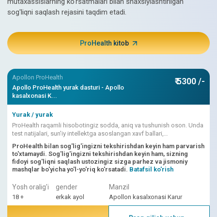
mutaxassislarning ko'rsatmalari bilan shaxsiylashtirilgan
sog'liqni saqlash rejasini taqdim etadi.
ProHealth kitob
Apollon ProHealth
₹ 5300 /-
Apollo ProHealth yurak dasturi - Apollo
kasalxonasi K...
Yurak / yurak
ProHealth raqamli hisobotingiz sodda, aniq va tushunish oson. Unda
test natijalari, sun'iy intellektga asoslangan xavf ballari,
shifokorlarning talqinlari birlashtirilgan.
ProHealth bilan sog'lig'ingizni tekshirishdan keyin ham parvarish
to'xtamaydi. Sog'lig'ingizni tekshirishdan keyin ham, sizning
fidoyi sog'liqni saqlash ustozingiz sizga parhez va jismoniy
mashqlar bo'yicha yo'l-yo'riq ko'rsatadi.
Batafsil ko'rish
Yosh oralig'i
gender
Manzil
18 +
erkak ayol
Apollon kasalxonasi Karur