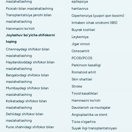
maslahatlashing
epilepsiya
Psixiatr bilan maslahatlashing
hantavirus
Transplantatsiya jarrohi bilan
Gipertenziya (yuqori qon bosimi)
maslahatlashing
Irritaben ichak sindromi (IBS)
Hammasini ko'rish
Buyrak toshlari
Joylashuv bo'yicha shifokorni
Leykemiya
toping
Jigar sirrozi
Chennaydagi shifokor bilan
Osteoartrit
maslahatlashing
PCOD/PCOS
Haydaroboddagi shifokor bilan
Parkinson kasalligi
maslahatlashing
Romatoid artrit
Bangalordagi shifokor bilan
Skin shartlari
maslahatlashing
Stroke
Mumbaydagi shifokor bilan
Tiroid kasalliklari
maslahatlashing
Hammasini ko'rish
Kolkatadagi shifokor bilan
maslahatlashing
Davolanish va muolajalar
Dehlidagi shifokor bilan
Angioplastika va stent
maslahatlashing
Tizza o'zgartira
Pune shahridagi shifokor bilan
Suyak iligi transplantatsiyasi