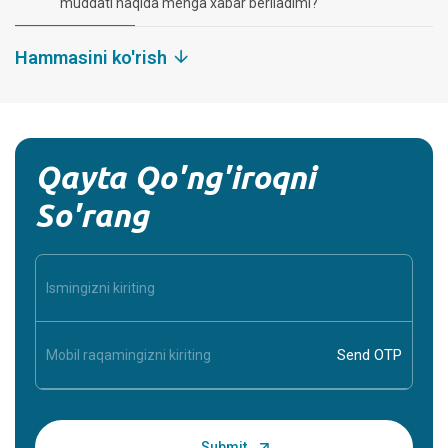
muddati haqida menga xabar beriladimi?
Hammasini ko'rish
Qayta Qo'ng'iroqni
So'rang