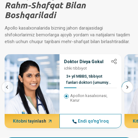
Rahm-Shafqat Bilan
Boshqariladi
Apollo kasalxonalarida bizning jahon darajasidagi
shifokorlarimiz bemorlarga ajoyib yordam va natijalarni taqdim
etish uchun chuqur tajribani mehr-shafqat bilan birlashtiradilar.
Doktor Divya Gokul
ichki tibbiyot
3+ yil MBBS, tibbiyot
fanlari doktori (umumiy
tibbiyot)
Apollon kasalxonasi,
Karur
Kitobni tayinlash
Endi qo'ng'iroq
Ki