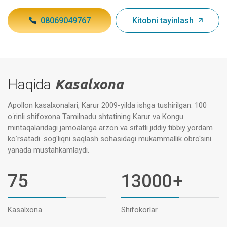
08069049767
Kitobni tayinlash
Haqida
Kasalxona
Apollon kasalxonalari, Karur 2009-yilda ishga tushirilgan. 100
oʻrinli shifoxona Tamilnadu shtatining Karur va Kongu
mintaqalaridagi jamoalarga arzon va sifatli jiddiy tibbiy yordam
koʻrsatadi. sog'liqni saqlash sohasidagi mukammallik obro'sini
yanada mustahkamlaydi.
75
13000
+
Kasalxona
Shifokorlar