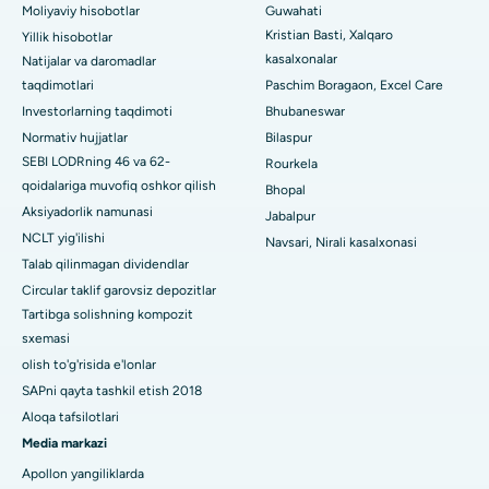
Jayanagar, Bangalordagi eng yaxshi kasalxona
Moliyaviy hisobotlar
Guwahati
Kristian Basti, Xalqaro
Yillik hisobotlar
KK Nagar, Madurai shahridagi eng yaxshi shifoxona
kasalxonalar
Natijalar va daromadlar
taqdimotlari
Paschim Boragaon, Excel Care
Ramji Nagardagi eng yaxshi kasalxona, Nellore
Investorlarning taqdimoti
Bhubaneswar
19-sektordagi eng yaxshi shifoxona, Rourkela
Normativ hujjatlar
Bilaspur
SEBI LODRning 46 va 62-
Rourkela
Swargate, Pune shahridagi eng yaxshi shifoxona
qoidalariga muvofiq oshkor qilish
Bhopal
Aksiyadorlik namunasi
Jabalpur
Janubiy Dehlidagi eng yaxshi ayollar saraton kasalxonasi
NCLT yig'ilishi
Navsari, Nirali kasalxonasi
Talab qilinmagan dividendlar
Circular taklif garovsiz depozitlar
Tartibga solishning kompozit
sxemasi
olish to'g'risida e'lonlar
SAPni qayta tashkil etish 2018
Aloqa tafsilotlari
Media markazi
Apollon yangiliklarda