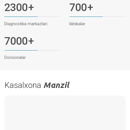
2300
+
700
+
Diagnostika markazlari
klinikalar
7000
+
Dorixonalar
Kasalxona
Manzil