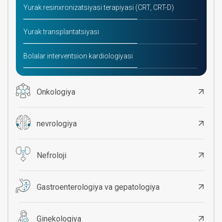
Yurak resinxronizatsiyasi terapiyasi (CRT, CRT-D)
Yurak transplantatsiyasi
Bolalar interventsion kardiologiyasi
Onkologiya
nevrologiya
Nefroloji
Gastroenterologiya va gepatologiya
Ginekologiya