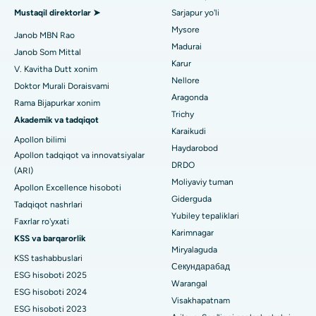
Umumiy shifokorni toping
Gandhinagar, Ahmedabaddagi eng yaxshi shifoxona
Endometriya ablasyonu
Mustaqil direktorlar ➤
Sarjapur yo'li
Aragonda, Andhra Pradeshdagi eng yaxshi shifoxona
Mysore
Bachadon arteriyasi embolizatsiyasi
Janob MBN Rao
Madurai
Janob Som Mittal
Psixologni toping
Bannerghatta yo'lidagi eng yaxshi kasalxona, Bangalor
Tuxumdon sistektomiyasi
Karur
V. Kavitha Dutt xonim
Nellore
Bhubaneswardagi 15-bo'limdagi eng yaxshi kasalxona
Doktor Murali Doraisvami
Ko'krak bezi saratoni operatsiyasi
Aragonda
Rama Bijapurkar xonim
Umumiy jarrohni toping
Bilaspurdagi Seepat yo'lidagi eng yaxshi kasalxona
Trichy
Brakiterapiya
Akademik va tadqiqot
Karaikudi
Apollon bilimi
Ahmedabaddagi Ellisbridge shahridagi eng yaxshi shifoxona
kolonoskopiya
Haydarobod
Apollon tadqiqot va innovatsiyalar
DRDO
Nyu-Dehlidagi eng yaxshi shifoxona
(ARI)
Polipektomiya
Moliyaviy tuman
Apollon Excellence hisoboti
DRDO, Haydaroboddagi eng yaxshi shifoxona
Giderguda
Mulohaza miya stimulyatsiyasi
Tadqiqot nashrlari
Yubiley tepaliklari
Faxrlar ro'yxati
GS Road, Guwahati shahridagi eng yaxshi kasalxona
Peritoneal dializ
Karimnagar
KSS va barqarorlik
Miryalaguda
Hyderguda, Haydaroboddagi eng yaxshi shifoxona
KSS tashabbuslari
Buyrak biopsiyasi
Секундарабад
ESG hisoboti 2025
Vijay Nagar, Indoredagi eng yaxshi shifoxona
Warangal
Paratiroidektomiya
ESG hisoboti 2024
Visakhapatnam
ESG hisoboti 2023
Suryaraopeta Main Road, Kakinadadagi eng yaxshi kasalxona