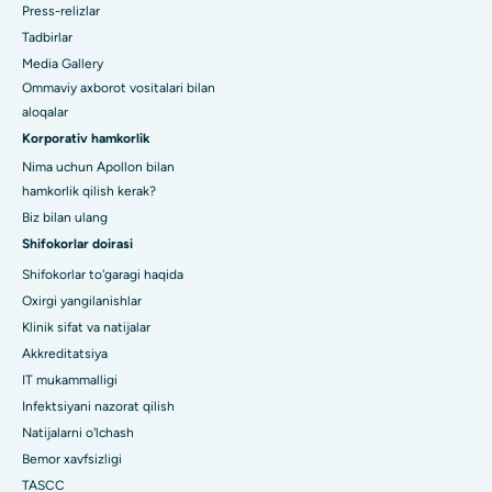
Press-relizlar
Tadbirlar
Media Gallery
Ommaviy axborot vositalari bilan
aloqalar
Korporativ hamkorlik
Nima uchun Apollon bilan
hamkorlik qilish kerak?
Biz bilan ulang
Shifokorlar doirasi
Shifokorlar to'garagi haqida
Oxirgi yangilanishlar
Klinik sifat va natijalar
Akkreditatsiya
IT mukammalligi
Infektsiyani nazorat qilish
Natijalarni o'lchash
Bemor xavfsizligi
TASCC