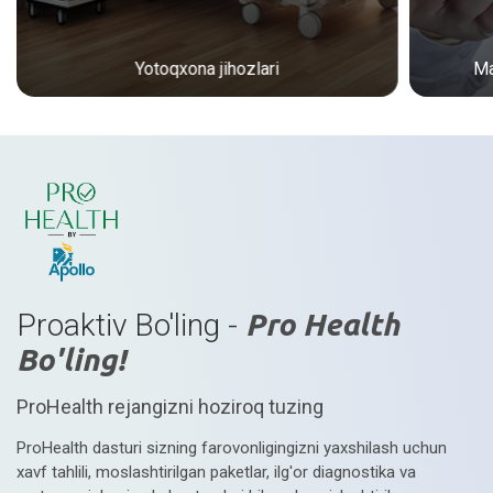
Yotoqxona jihozlari
Ma
Proaktiv Bo'ling -
Pro Health
Bo'ling!
ProHealth rejangizni hoziroq tuzing
ProHealth dasturi sizning farovonligingizni yaxshilash uchun
xavf tahlili, moslashtirilgan paketlar, ilg'or diagnostika va