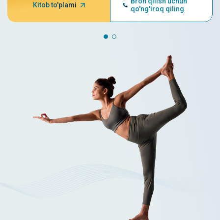
Bron qilish uchun
Kitob to'plami
qo'ng'iroq qiling