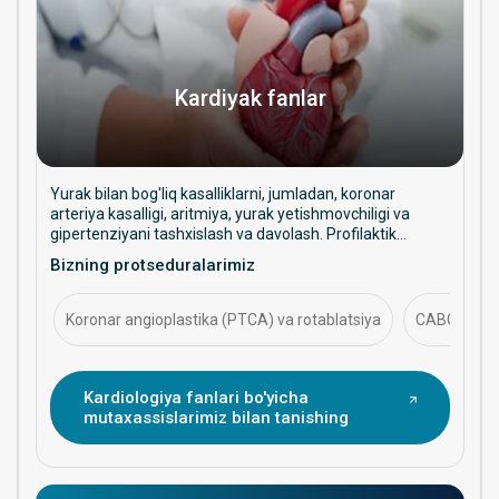
Kardiyak fanlar
Yurak bilan bog'liq kasalliklarni, jumladan, koronar
arteriya kasalligi, aritmiya, yurak yetishmovchiligi va
gipertenziyani tashxislash va davolash. Profilaktik
yordam, intervension muolajalar va uzoq muddatli yurak
Bizning protseduralarimiz
salomatligini boshqarishga qaratilgan.
Koronar angioplastika (PTCA) va rotablatsiya
CABG (koron
Kardiologiya fanlari bo'yicha
mutaxassislarimiz bilan tanishing