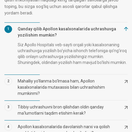
toping, bu sizga sog'liq uchun asosli qarorlar qabul qilishga
yordam beradi.
Qanday qilib Apollon kasalxonalarida uchrashuvga
1
yozilishim mumkin?
Siz Apollo Hospitals veb-sayti orqali yoki kasalxonaning
uchrashuvga yozilish bo'yicha ishonch telefoniga qo'ng'iroq
qilib onlayn uchrashuvga yozilishingiz mumkin.
Shuningdek, oldindan yozilish ham mavjud bo'lishi mumkin.
Mahalliy yo'llanma bo'lmasa ham, Apollon
2
kasalxonalarida mutaxassis bilan uchrashishim
mumkinmi?
Tibbiy uchrashuvni bron qilishdan oldin qanday
3
ma'lumotlarni taqdim etishim kerak?
Apollon kasalxonalarida davolanish narxi va qolish
4