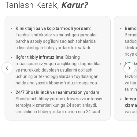
Tanlash Kerak,
Karur?
Klinik tajriba va ko'p tarmoqli yordam:
Bemor 
Tajribali shifokorlar va birlashgan jamoalar
Bemorl
barcha asosiy sog'liqni saqlash sohalarida
sadoqa
ixtisoslashgan tibbiy yordam ko'rsatadi.
klinik 
rioya 
Ilg'or tibbiy infratuzilma:
Bizning
muassasamiz yuqori aniqlikdagi diagnostika
Uzluks
va murakkab davolash usullarini qo'llash
Optima
uchun ilg'or texnologiyalardan foydalangan
tezkor
holda eng yaxshi tibbiy infratuzilmaga ega.
va ha
ta'min
24/7 Shoshilinch va reanimatsion yordam:
Shoshilinch tibbiy yordam, travma va intensiv
Integ
terapiya xizmatlari kuniga 24 soat ishlaydi,
xizmat
shoshilinch tibbiy yordam uchun esa 24 soat
va rad
davomida ishlaydigan tez tibbiy yordam
beradi
xizmati ham mavjud.
diagno