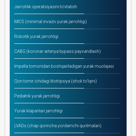
Jarrohlik operatsiyasini to'xtatish
MICS (minimal invaziv yurak jarrohligi)
Robotik yurak jarrohligi
CABG (koronar arteriya bypass payvandlash)
Impella tomonidan boshqariladigan yurak muolajasi
Qon tomir ichidagi litotripsiya (shok to'lqini)
Pediatrik yurak jarrohligi
Yurak klapanlari jarrohligi
LVADs (chap qorincha yordamchi qurilmalari)