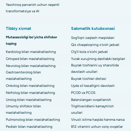
Yaxshiroq parvarish uchun raqamli
transformatsiya va AI
Tibbiy xizmat
Salomatlik kutubxonasi
Mutaxassisligi bo'yicha shifokor
Sog'liqni saqlash maqolalari
toping
Qiz chaqaloqning o'sish jadvali
Kardiolog bilan maslahatlashing
O'g'il bola o'sishi jadvali
Ortoped bilan maslahatlashing
Yurak xurujining dastlabki belgilari
Buyrak toshlarini uy sharoitida
Nevrolog bilan maslahatlashing
davolash usullari
Gastroenterolog bilan
maslahatlashing
Buyrak toshlari dietasi
Onkolog bilan maslahatlashing
Uyda sil kasalligini davolash
Nefrolog bilan maslahatlashing
PCOD va PCOS
Urolog bilan maslahatlashing
Balanslangan ovqatlanish
Umumiy shifokor bilan
Triglitseridlarni kamaytirish
maslahatlashing
usullari
Pulmonolog bilan maslahatlashing
Virusli isitma haqida hamma narsa
Pediatr bilan maslahatlashing
B12 vitamini uchun oziq-ovqatlar