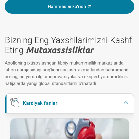
Hammasini ko'rish
Bizning Eng Yaxshilarimizni Kashf
Eting
Mutaxassisliklar
Apolloning ixtisoslashgan tibbiy mukammallik markazlarida
jahon darajasidagi sog'liqni saqlash xizmatlaridan bahramand
bo'ling, bu yerda ilg'or innovatsiyalar va ekspert yordami klinik
natijalarda yangi global standartlarni o'rnatadi.
Kardiyak fanlar