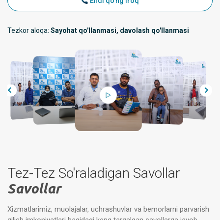
Endi qo'ng'iroq
Tezkor aloqa:
Sayohat qo'llanmasi, davolash qo'llanmasi
Tez-Tez So'raladigan Savollar
Savollar
Xizmatlarimiz, muolajalar, uchrashuvlar va bemorlarni parvarish
qilish imkoniyatlari haqidagi keng tarqalgan savollarga javob