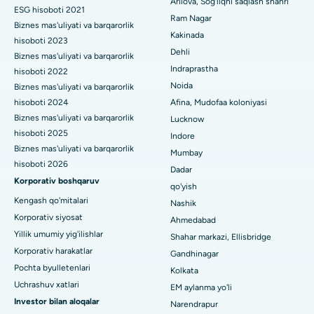
Sitoreduktiv jarrohlik
Arilova, Sog'liqni saqlash shahri
ESG hisoboti 2021
Ram Nagar
Kalkutta shahridagi Kanal aylanma yo'lidagi eng yaxshi
Biznes mas'uliyati va barqarorlik
Seramika bilan umumiy tizzani almashtirish
Kakinada
shifoxona
hisoboti 2023
Dehli
ERCP
Biznes mas'uliyati va barqarorlik
CBD Belapur, Navi Mumbaydagi eng yaxshi shifoxona
Indraprastha
hisoboti 2022
Noida
Biznes mas'uliyati va barqarorlik
Panchavati, Nashikdagi eng yaxshi shifoxona
hisoboti 2024
Afina, Mudofaa koloniyasi
Biznes mas'uliyati va barqarorlik
Lucknow
Sekunderabad, Haydaroboddagi eng yaxshi shifoxona
hisoboti 2025
Indore
Seshadripuramdagi eng yaxshi kasalxona, Bangalor
Biznes mas'uliyati va barqarorlik
Mumbay
hisoboti 2026
Dadar
Waltair Main Road, Visakhapatnamdagi eng yaxshi shifoxona
Korporativ boshqaruv
qo'yish
Kengash qo'mitalari
Nashik
Subhash Nagar yo'lidagi eng yaxshi kasalxona, Karimnagar
Korporativ siyosat
Ahmedabad
Managari, Karaikudi shahridagi eng yaxshi shifoxona
Yillik umumiy yig'ilishlar
Shahar markazi, Ellisbridge
Korporativ harakatlar
Gandhinagar
Arepally, Warangaldagi eng yaxshi shifoxona
Pochta byulletenlari
Kolkata
Uchrashuv xatlari
EM aylanma yo'li
Arera koloniyasidagi eng yaxshi kasalxona, Bhopal
Investor bilan aloqalar
Narendrapur