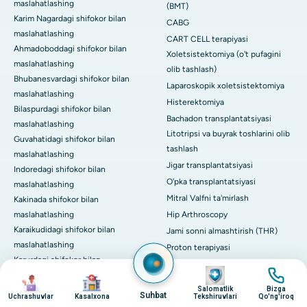
maslahatlashing
(BMT)
Karim Nagardagi shifokor bilan
CABG
maslahatlashing
CART CELL terapiyasi
Ahmadoboddagi shifokor bilan
Xoletsistektomiya (o't pufagini
maslahatlashing
olib tashlash)
Bhubanesvardagi shifokor bilan
Laparoskopik xoletsistektomiya
maslahatlashing
Histerektomiya
Bilaspurdagi shifokor bilan
Bachadon transplantatsiyasi
maslahatlashing
Litotripsi va buyrak toshlarini olib
Guvahatidagi shifokor bilan
tashlash
maslahatlashing
Jigar transplantatsiyasi
Indoredagi shifokor bilan
O'pka transplantatsiyasi
maslahatlashing
Mitral Valfni ta'mirlash
Kakinada shifokor bilan
maslahatlashing
Hip Arthroscopy
Karaikudidagi shifokor bilan
Jami sonni almashtirish (THR)
maslahatlashing
Proton terapiyasi
Karurdagi shifokor bilan
Hammasini ko'rish
surat
surat
maslahatlashing
surat
surat
Semptomlar bo'yicha qo'llanma
Salomatlik
Bizga
Laknaudagi shifokor bilan
Suhbat
O'tkir ko'krak og'rig'i
Uchrashuvlar
Kasalxona
Tekshiruvlari
Qo'ng'iroq
maslahatlashing