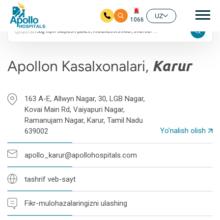
4.8 ta Google
Aso
reytingi
UZ
1066
Qidirish
Asosiy mundarijaga
Apollon Kasalxonalari,
Karur
163 A-E, Allwyn Nagar, 30, LGB Nagar,
Kovai Main Rd, Vaiyapuri Nagar,
Ramanujam Nagar, Karur, Tamil Nadu
Yo'nalish olish
639002
apollo_karur@apollohospitals.com
tashrif veb-sayt
Fikr-mulohazalaringizni ulashing