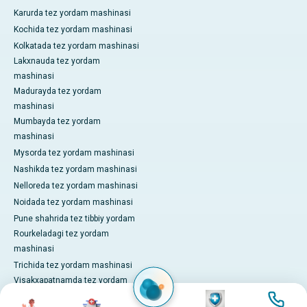
Karurda tez yordam mashinasi
Kochida tez yordam mashinasi
Kolkatada tez yordam mashinasi
Lakxnauda tez yordam
mashinasi
Madurayda tez yordam
mashinasi
Mumbayda tez yordam
mashinasi
Mysorda tez yordam mashinasi
Nashikda tez yordam mashinasi
Nelloreda tez yordam mashinasi
Noidada tez yordam mashinasi
Pune shahrida tez tibbiy yordam
Rourkeladagi tez yordam
mashinasi
Trichida tez yordam mashinasi
Visakxapatnamda tez yordam
surat
surat
mashinasi
surat
surat