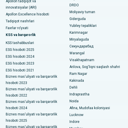
Apollon tadqiqot va
DRDO
innovatsiyalar (ARI)
Nyu-Dehlidagi eng yaxshi shifoxona
Polipektomiya
Moliyaviy tuman
Apollon Excellence hisoboti
Giderguda
DRDO, Haydaroboddagi eng yaxshi shifoxona
Tadqiqot nashrlari
Mulohaza miya stimulyatsiyasi
Yubiley tepaliklari
Faxrlar ro'yxati
GS Road, Guwahati shahridagi eng yaxshi kasalxona
Karimnagar
Peritoneal dializ
KSS va barqarorlik
Miryalaguda
Hyderguda, Haydaroboddagi eng yaxshi shifoxona
KSS tashabbuslari
Buyrak biopsiyasi
Секундарабад
ESG hisoboti 2025
Warangal
Vijay Nagar, Indoredagi eng yaxshi shifoxona
Paratiroidektomiya
ESG hisoboti 2024
Visakhapatnam
ESG hisoboti 2023
Suryaraopeta Main Road, Kakinadadagi eng yaxshi kasalxona
Arilova, Sog'liqni saqlash shahri
Sitoreduktiv jarrohlik
ESG hisoboti 2021
Ram Nagar
Kalkutta shahridagi Kanal aylanma yo'lidagi eng yaxshi
Biznes mas'uliyati va barqarorlik
Seramika bilan umumiy tizzani almashtirish
Kakinada
shifoxona
hisoboti 2023
Dehli
Biznes mas'uliyati va barqarorlik
ERCP
CBD Belapur, Navi Mumbaydagi eng yaxshi shifoxona
Indraprastha
hisoboti 2022
Noida
Biznes mas'uliyati va barqarorlik
Panchavati, Nashikdagi eng yaxshi shifoxona
hisoboti 2024
Afina, Mudofaa koloniyasi
Biznes mas'uliyati va barqarorlik
Lucknow
Sekunderabad, Haydaroboddagi eng yaxshi shifoxona
hisoboti 2025
Indore
Biznes mas'uliyati va barqarorlik
Seshadripuramdagi eng yaxshi kasalxona, Bangalor