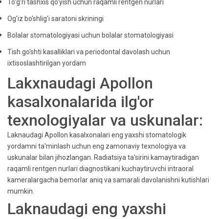
To'g'ri tashxis qo'yish uchun raqamli rentgen nurlari
Og'iz bo'shlig'i saratoni skriningi
Bolalar stomatologiyasi uchun bolalar stomatologiyasi
Tish go'shti kasalliklari va periodontal davolash uchun
ixtisoslashtirilgan yordam
Lakxnaudagi Apollon
kasalxonalarida ilg'or
texnologiyalar va uskunalar:
Laknaudagi Apollon kasalxonalari eng yaxshi stomatologik
yordamni ta'minlash uchun eng zamonaviy texnologiya va
uskunalar bilan jihozlangan. Radiatsiya ta'sirini kamaytiradigan
raqamli rentgen nurlari diagnostikani kuchaytiruvchi intraoral
kameralargacha bemorlar aniq va samarali davolanishni kutishlari
mumkin.
Laknaudagi eng yaxshi