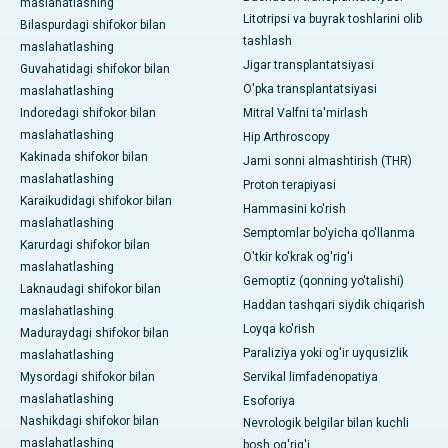
maslahatlashing
Litotripsi va buyrak toshlarini olib
Bilaspurdagi shifokor bilan
tashlash
maslahatlashing
Jigar transplantatsiyasi
Guvahatidagi shifokor bilan
O'pka transplantatsiyasi
maslahatlashing
Indoredagi shifokor bilan
Mitral Valfni ta'mirlash
maslahatlashing
Hip Arthroscopy
Kakinada shifokor bilan
Jami sonni almashtirish (THR)
maslahatlashing
Proton terapiyasi
Karaikudidagi shifokor bilan
Hammasini ko'rish
maslahatlashing
Semptomlar bo'yicha qo'llanma
Karurdagi shifokor bilan
O'tkir ko'krak og'rig'i
maslahatlashing
Gemoptiz (qonning yo'talishi)
Laknaudagi shifokor bilan
Haddan tashqari siydik chiqarish
maslahatlashing
Loyqa ko'rish
Maduraydagi shifokor bilan
Paraliziya yoki og'ir uyqusizlik
maslahatlashing
Mysordagi shifokor bilan
Servikal limfadenopatiya
maslahatlashing
Esoforiya
Nashikdagi shifokor bilan
Nevrologik belgilar bilan kuchli
maslahatlashing
bosh og'rig'i