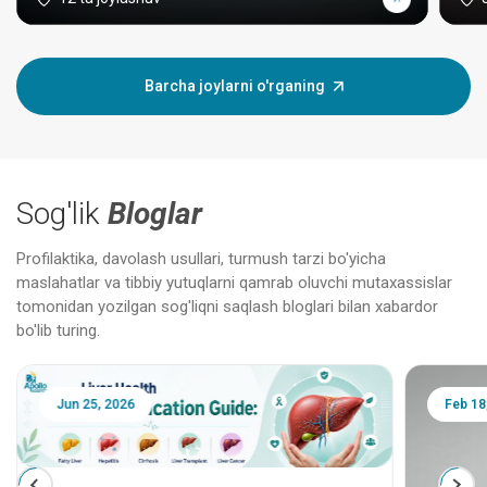
Barcha joylarni o'rganing
Sog'lik
Bloglar
Profilaktika, davolash usullari, turmush tarzi bo'yicha
maslahatlar va tibbiy yutuqlarni qamrab oluvchi mutaxassislar
tomonidan yozilgan sog'liqni saqlash bloglari bilan xabardor
bo'lib turing.
Jun 25, 2026
Feb 18