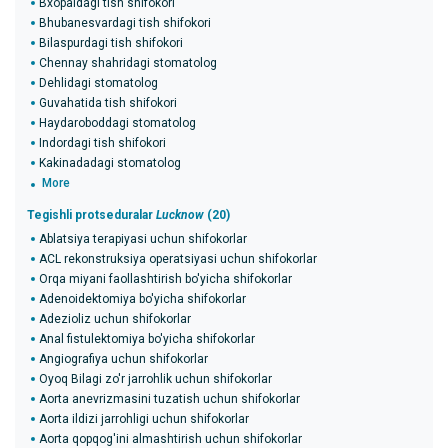
Bxopaldagi tish shifokori
Bhubanesvardagi tish shifokori
Bilaspurdagi tish shifokori
Chennay shahridagi stomatolog
Dehlidagi stomatolog
Guvahatida tish shifokori
Haydaroboddagi stomatolog
Indordagi tish shifokori
Kakinadadagi stomatolog
More
Tegishli protseduralar
Lucknow
(20)
Ablatsiya terapiyasi uchun shifokorlar
ACL rekonstruksiya operatsiyasi uchun shifokorlar
Orqa miyani faollashtirish bo'yicha shifokorlar
Adenoidektomiya bo'yicha shifokorlar
Adezioliz uchun shifokorlar
Anal fistulektomiya bo'yicha shifokorlar
Angiografiya uchun shifokorlar
Oyoq Bilagi zo'r jarrohlik uchun shifokorlar
Aorta anevrizmasini tuzatish uchun shifokorlar
Aorta ildizi jarrohligi uchun shifokorlar
Aorta qopqog'ini almashtirish uchun shifokorlar