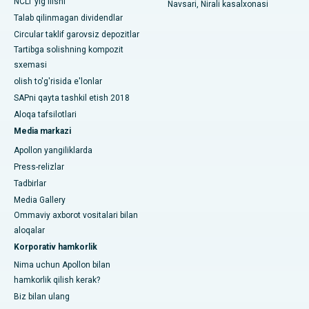
NCLT yig'ilishi
Navsari, Nirali kasalxonasi
Talab qilinmagan dividendlar
Circular taklif garovsiz depozitlar
Tartibga solishning kompozit
sxemasi
olish to'g'risida e'lonlar
SAPni qayta tashkil etish 2018
Aloqa tafsilotlari
Media markazi
Apollon yangiliklarda
Press-relizlar
Tadbirlar
Media Gallery
Ommaviy axborot vositalari bilan
aloqalar
Korporativ hamkorlik
Nima uchun Apollon bilan
hamkorlik qilish kerak?
Biz bilan ulang