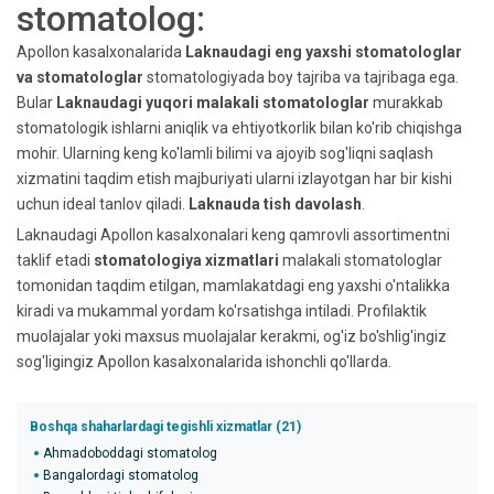
stomatolog:
Apollon kasalxonalarida
Laknaudagi eng yaxshi stomatologlar
va stomatologlar
stomatologiyada boy tajriba va tajribaga ega.
Bular
Laknaudagi yuqori malakali stomatologlar
murakkab
stomatologik ishlarni aniqlik va ehtiyotkorlik bilan ko'rib chiqishga
mohir. Ularning keng ko'lamli bilimi va ajoyib sog'liqni saqlash
xizmatini taqdim etish majburiyati ularni izlayotgan har bir kishi
uchun ideal tanlov qiladi.
Laknauda tish davolash
.
Laknaudagi Apollon kasalxonalari keng qamrovli assortimentni
taklif etadi
stomatologiya xizmatlari
malakali stomatologlar
tomonidan taqdim etilgan, mamlakatdagi eng yaxshi o'ntalikka
kiradi va mukammal yordam ko'rsatishga intiladi. Profilaktik
muolajalar yoki maxsus muolajalar kerakmi, og'iz bo'shlig'ingiz
sog'ligingiz Apollon kasalxonalarida ishonchli qo'llarda.
Boshqa shaharlardagi tegishli xizmatlar (21)
Ahmadoboddagi stomatolog
Bangalordagi stomatolog