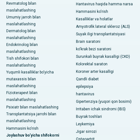
Revmatolog bilan
Hantavirus haqida hamma narsa
maslahatlashing
Hammasini ko'rish
Umumiy jarroh bilan
Kasalliklar va holatlar
maslahatlashing
Amyotrofik lateral skleroz (ALS)
Dermatolog bilan
Suyak iligi transplantatsiyasi
maslahatlashing
Brain saratoni
Endokrinolog bilan
ko'krak bezi saratoni
maslahatlashing
Surunkali buyrak kasalligi (CKD)
Tish shifokori bilan
Kolorektal saraton
maslahatlashing
Koroner arter kasalligi
Yuqumli kasalliklar bo'yicha
mutaxassis bilan
Qandli diabet
maslahatlashing
epilepsiya
Fizioterapevt bilan
hantavirus
maslahatlashing
Gipertenziya (yuqori qon bosimi)
Psixiatr bilan maslahatlashing
Irritaben ichak sindromi (IBS)
Transplantatsiya jarrohi bilan
Buyrak toshlari
maslahatlashing
Leykemiya
Hammasini ko'rish
Jigar sirrozi
Joylashuv bo'yicha shifokorni
Osteoartrit