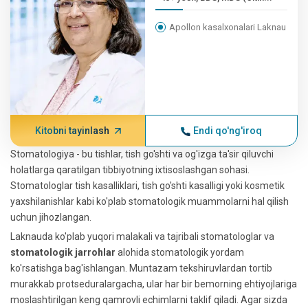
Apollon kasalxonalari Laknau
Kitobni tayinlash
Endi qo'ng'iroq
Stomatologiya - bu tishlar, tish go'shti va og'izga ta'sir qiluvchi
holatlarga qaratilgan tibbiyotning ixtisoslashgan sohasi.
Stomatologlar tish kasalliklari, tish go'shti kasalligi yoki kosmetik
yaxshilanishlar kabi ko'plab stomatologik muammolarni hal qilish
uchun jihozlangan.
Laknauda ko'plab yuqori malakali va tajribali stomatologlar va
stomatologik jarrohlar
alohida stomatologik yordam
ko'rsatishga bag'ishlangan. Muntazam tekshiruvlardan tortib
murakkab protseduralargacha, ular har bir bemorning ehtiyojlariga
moslashtirilgan keng qamrovli echimlarni taklif qiladi. Agar sizda