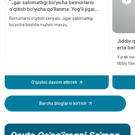
Jigar salomatligi bo'yicha bemorlarni
o'qitish bo'yicha qo'llanma: Yog'li jigar,
gepatit, sirroz, jigar transplantatsiyasi va
Bemorlarni o'qitish seriyasi: Jigar salomatligi
jigar saratoni
bo'yicha beshta muhim mavzu
Jiddiy q
erta bel
Yurak xuru
tibbiy fa
davolanm
hatto o'l
yurak hodi
O'qishni davom ettirish
xurujining
Ushbu alo
yaqiningi
Barcha bloglarni ko'rish
shuning u