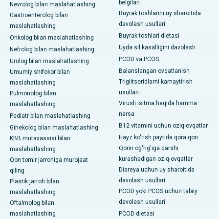
belgilari
Nevrolog bilan maslahatlashing
Buyrak toshlarini uy sharoitida
Gastroenterolog bilan
davolash usullari
maslahatlashing
Buyrak toshlari dietasi
Onkolog bilan maslahatlashing
Uyda sil kasalligini davolash
Nefrolog bilan maslahatlashing
PCOD va PCOS
Urolog bilan maslahatlashing
Balanslangan ovqatlanish
Umumiy shifokor bilan
Triglitseridlarni kamaytirish
maslahatlashing
usullari
Pulmonolog bilan
Virusli isitma haqida hamma
maslahatlashing
narsa
Pediatr bilan maslahatlashing
B12 vitamini uchun oziq-ovqatlar
Ginekolog bilan maslahatlashing
Hayz ko'rish paytida qora qon
KBB mutaxassisi bilan
Qorin og'rig'iga qarshi
maslahatlashing
kurashadigan oziq-ovqatlar
Qon tomir jarrohiga murojaat
Diareya uchun uy sharoitida
qiling
davolash usullari
Plastik jarroh bilan
PCOD yoki PCOS uchun tabiiy
maslahatlashing
davolash usullari
Oftalmolog bilan
maslahatlashing
PCOD dietasi