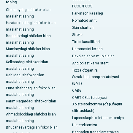
toping
PCOD/PCOS
Chennaydagi shifokor bilan
Parkinson kasalligi
maslahatlashing
Romatoid artrit
Haydaroboddagi shifokor bilan
Skin shartlari
maslahatlashing
Stroke
Bangalordagi shifokor bilan
Tiroid kasalliklari
maslahatlashing
Mumbaydagi shifokor bilan
Hammasini ko'rish
maslahatlashing
Davolanish va muolajalar
Kolkatadagi shifokor bilan
Angioplastika va stent
maslahatlashing
Tizza o'zgartira
Dehlidagi shifokor bilan
Suyak iligi transplantatsiyasi
maslahatlashing
(BMT)
Pune shahridagi shifokor bilan
CABG
maslahatlashing
CART CELL terapiyasi
Karim Nagardagi shifokor bilan
Xoletsistektomiya (o't pufagini
maslahatlashing
olib tashlash)
Ahmadoboddagi shifokor bilan
Laparoskopik xoletsistektomiya
maslahatlashing
Histerektomiya
Bhubanesvardagi shifokor bilan
Bachadon transplantatsiyasi