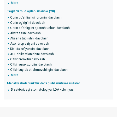
More
Tegishli muolajalar
Lucknow
(20)
Qorin bo'shlig'i sindromini davolash
Qorin og'rig'ini davolash
Qorin bo'shlig'ini ajratish uchun davolash
Abstsessni davolash
Absans tutilishni davolash
Axondroplaziyani davolash
Kislota reflyuksini davolash
ACL shikastlanishini davolash
O'tkir bronxitni davolash
O'tkir yurak xurujini davolash
O'tkir buyrak etishmovchiligini davolash
More
Mahalliy aholi punktlarida tegishli mutaxassisliklar
D sektoridagi stomatologiya, LDA koloniyasi