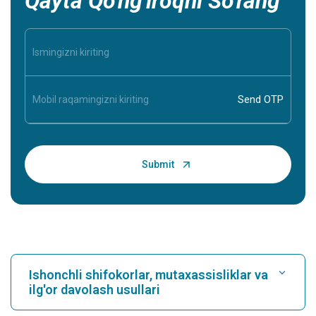
Qayta Qo'ng'iroqni So'rang
Ishonchli shifokorlar, mutaxassisliklar va
ilg'or davolash usullari