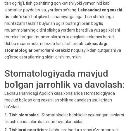
tish og'rig'i, tish go'shtining qon ketishi yoki yomon hid kabi
alomatlar paydo bo'lsa, yordam so'rang.
Laknaudagi eng yaxshi
tish shifokori
hal qiluvchi ahamiyatga ega. Tish shifokoriga
muntazam tashrif buyurish og'iz bo'shlig'i bilan bog'liq
muammolarning oldini olishga yordam beradi va yuzaga kelishi
mumkin bo'lgan muammolarni erta aniqlash imkonini beradi.
Ushbu muammolarni tezda hal qilish orqali,
Laknaudagi
stomatologlar
bemorlarni keraksiz noqulaylikdan qutqarishi va
og'irroq asoratlarning oldini olishi mumkin.
Stomatologiyada mavjud
bo'lgan jarrohlik va davolash:
Laknau shahridagi Apollon kasalxonalarida stomatologiyada
mavjud bo'lgan eng yaxshi jarrohlik va davolash usullaridan
ba'zilari:
1. Tish plombalari:
Stomatologlar bo'shliqlar yoki singan tishlarni
tiklash uchun plombalardan foydalanadilar.
2. Tishlarni oqartirish:
Ushbu protsedura rangi o'zgargan yoki