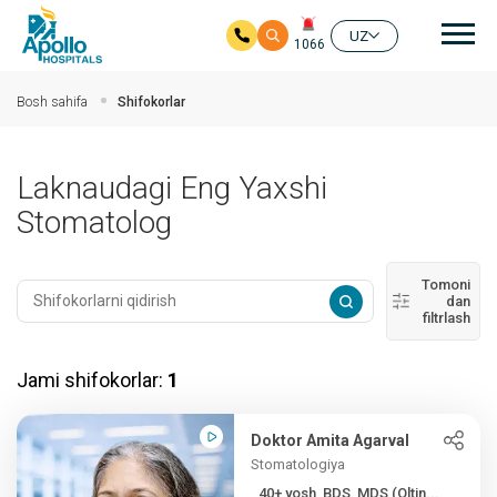
Aso
UZ
1066
Asosiy mundarijaga
Bosh sahifa
Shifokorlar
Laknaudagi Eng Yaxshi
Stomatolog
Tomoni
dan
filtrlash
Jami shifokorlar:
1
Doktor Amita Agarval
Stomatologiya
40+ yosh, BDS, MDS (Oltin...