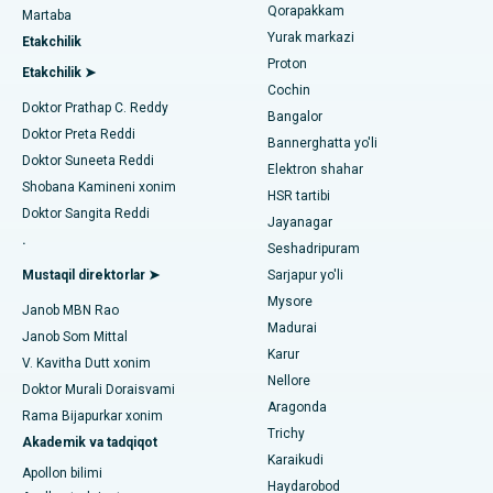
Transkateter Aorta valfini almashtirish
Qorapakkam
Urologni toping
Martaba
Yurak markazi
Kovai yo'lidagi eng yaxshi kasalxona, Karur
Etakchilik
MitraClip vana ta'mirlash
Proton
Etakchilik ➤
Karapakkam, Chennaydagi eng yaxshi shifoxona
Cochin
Minimal invaziv yurak jarrohligi
Diabetologni toping
Doktor Prathap C. Reddy
Bangalor
Arilova, Vizagdagi eng yaxshi shifoxona
Doktor Preta Reddi
Kateterni yo'q qilish
Bannerghatta yo'li
Doktor Suneeta Reddi
Elektron shahar
Kanpur yo'lidagi eng yaxshi kasalxona, Laknau
Ginekologni toping
ACL rekonstruksiya jarrohligi
Shobana Kamineni xonim
HSR tartibi
Doktor Sangita Reddi
Noida shtatidagi 26-sektordagi eng yaxshi shifoxona
Jayanagar
Orqaga elkalarni almashtirish
.
Seshadripuram
Umumiy shifokorni toping
Gandhinagar, Ahmedabaddagi eng yaxshi shifoxona
Endometriya ablasyonu
Mustaqil direktorlar ➤
Sarjapur yo'li
Mysore
Aragonda, Andhra Pradeshdagi eng yaxshi shifoxona
Janob MBN Rao
Bachadon arteriyasi embolizatsiyasi
Madurai
Janob Som Mittal
Psixologni toping
Bannerghatta yo'lidagi eng yaxshi kasalxona, Bangalor
Karur
Tuxumdon sistektomiyasi
V. Kavitha Dutt xonim
Nellore
Doktor Murali Doraisvami
Bhubaneswardagi 15-bo'limdagi eng yaxshi kasalxona
Ko'krak bezi saratoni operatsiyasi
Aragonda
Rama Bijapurkar xonim
Umumiy jarrohni toping
Trichy
Bilaspurdagi Seepat yo'lidagi eng yaxshi kasalxona
Akademik va tadqiqot
Brakiterapiya
Karaikudi
Apollon bilimi
Ahmedabaddagi Ellisbridge shahridagi eng yaxshi shifoxona
Haydarobod
kolonoskopiya