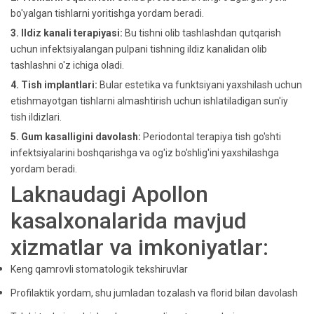
bo'yalgan tishlarni yoritishga yordam beradi.
3. Ildiz kanali terapiyasi:
Bu tishni olib tashlashdan qutqarish
uchun infektsiyalangan pulpani tishning ildiz kanalidan olib
tashlashni o'z ichiga oladi.
4. Tish implantlari:
Bular estetika va funktsiyani yaxshilash uchun
etishmayotgan tishlarni almashtirish uchun ishlatiladigan sun'iy
tish ildizlari.
5. Gum kasalligini davolash:
Periodontal terapiya tish go'shti
infektsiyalarini boshqarishga va og'iz bo'shlig'ini yaxshilashga
yordam beradi.
Laknaudagi Apollon
kasalxonalarida mavjud
xizmatlar va imkoniyatlar:
Keng qamrovli stomatologik tekshiruvlar
Profilaktik yordam, shu jumladan tozalash va florid bilan davolash