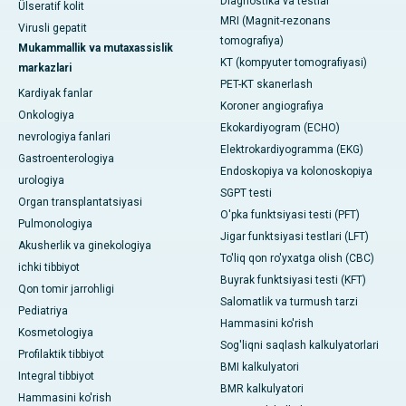
Diagnostika va testlar
Ülseratif kolit
MRI (Magnit-rezonans
Virusli gepatit
tomografiya)
Mukammallik va mutaxassislik
KT (kompyuter tomografiyasi)
markazlari
PET-KT skanerlash
Kardiyak fanlar
Koroner angiografiya
Onkologiya
Ekokardiyogram (ECHO)
nevrologiya fanlari
Elektrokardiyogramma (EKG)
Gastroenterologiya
Endoskopiya va kolonoskopiya
urologiya
SGPT testi
Organ transplantatsiyasi
O'pka funktsiyasi testi (PFT)
Pulmonologiya
Jigar funktsiyasi testlari (LFT)
Akusherlik va ginekologiya
To'liq qon ro'yxatga olish (CBC)
ichki tibbiyot
Buyrak funktsiyasi testi (KFT)
Qon tomir jarrohligi
Salomatlik va turmush tarzi
Pediatriya
Hammasini ko'rish
Kosmetologiya
Sog'liqni saqlash kalkulyatorlari
Profilaktik tibbiyot
BMI kalkulyatori
Integral tibbiyot
BMR kalkulyatori
Hammasini ko'rish