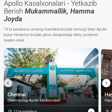
Apollo Kasalxonalari - Yetkazib
Berish
Mukammallik, Hamma
Joyda
74 ta kasalxona va keng mamlakat bo'ylab tarmog'i bilan Apollo
butun Hindiston bo'ylab jahon darajasidagi tibbiy yordamni
taqdim etadi.
Chennai
Ha
Chennaydagi Apollo kasalxonalari
Hayd
12 ta joylashuv