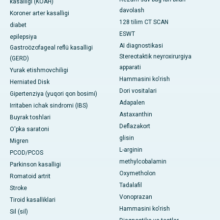
kasalligi (KOAH)
davolash
Koroner arter kasalligi
128 tilim CT SCAN
diabet
ESWT
epilepsiya
AI diagnostikasi
Gastroözofageal reflü kasalligi
Stereotaktik neyroxirurgiya
(GERD)
apparati
Yurak etishmovchiligi
Hammasini ko'rish
Herniated Disk
Dori vositalari
Gipertenziya (yuqori qon bosimi)
Adapalen
Irritaben ichak sindromi (IBS)
Astaxanthin
Buyrak toshlari
Deflazakort
O'pka saratoni
glisin
Migren
L-arginin
PCOD/PCOS
methylcobalamin
Parkinson kasalligi
Oxymetholon
Romatoid artrit
Tadalafil
Stroke
Vonoprazan
Tiroid kasalliklari
Hammasini ko'rish
Sil (sil)