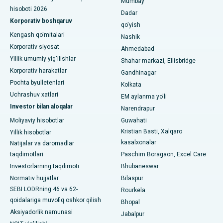
Mumbay
hisoboti 2026
Dadar
Waltair Main Road, Visakhapatnamdagi eng yaxshi shifoxona
Korporativ boshqaruv
qo'yish
Kengash qo'mitalari
Nashik
Subhash Nagar yo'lidagi eng yaxshi kasalxona, Karimnagar
Korporativ siyosat
Ahmedabad
Managari, Karaikudi shahridagi eng yaxshi shifoxona
Yillik umumiy yig'ilishlar
Shahar markazi, Ellisbridge
Korporativ harakatlar
Gandhinagar
Arepally, Warangaldagi eng yaxshi shifoxona
Pochta byulletenlari
Kolkata
Uchrashuv xatlari
EM aylanma yo'li
Arera koloniyasidagi eng yaxshi kasalxona, Bhopal
Investor bilan aloqalar
Narendrapur
Jayanagar, Bangalordagi eng yaxshi kasalxona
Moliyaviy hisobotlar
Guwahati
Kristian Basti, Xalqaro
Yillik hisobotlar
KK Nagar, Madurai shahridagi eng yaxshi shifoxona
kasalxonalar
Natijalar va daromadlar
taqdimotlari
Paschim Boragaon, Excel Care
Ramji Nagardagi eng yaxshi kasalxona, Nellore
Investorlarning taqdimoti
Bhubaneswar
19-sektordagi eng yaxshi shifoxona, Rourkela
Normativ hujjatlar
Bilaspur
SEBI LODRning 46 va 62-
Rourkela
Swargate, Pune shahridagi eng yaxshi shifoxona
qoidalariga muvofiq oshkor qilish
Bhopal
Aksiyadorlik namunasi
Jabalpur
Janubiy Dehlidagi eng yaxshi ayollar saraton kasalxonasi