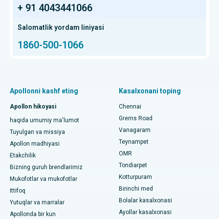
O'pka transplantatsiyasi
+ 91 4043441066
Transplantatsiya bo'yicha jarrohni toping
HSR Layout, Bangalore shahridagi eng yaxshi saraton
kasalxonasi
Hip Arthroscopy
Salomatlik yordam liniyasi
1860-500-1066
Chennaydagi eng yaxshi proton saraton markazi
Kalitlarning umumiy almashinuvi
KBB mutaxassisini toping
Chennaydagi Thousand Lightsdagi eng yaxshi bolalar
Proton terapiyasi
kasalxonasi
Pulmonologni toping
Minimal invaziv Subvastus to'liq tizzasini almashtirish
Apollonni kashf eting
Kasalxonani toping
Chennaydagi Thousand Lightsdagi eng yaxshi ayollar
kasalxonasi
Fast Track kunlik parvarishlash tizzalarini almashtirish
Apollon hikoyasi
Chennai
Tish shifokorini toping
Grems Road
Paschim Boragaon, Guwahati shahridagi eng yaxshi shifoxona
haqida umumiy ma'lumot
Sleeve gastrektomi
Vanagaram
Tuyulgan va missiya
Chennaydagi PH Roaddagi eng yaxshi kasalxona
Teynampet
Lasik jarrohlik
Apollon madhiyasi
Pediatrni toping
OMR
Etakchilik
Chennaydagi ming chiroqlardagi eng yaxshi yurak markazi
Rinoplastika
Tondiarpet
Bizning guruh brendlarimiz
Kotturpuram
Jubilee Hillsdagi eng yaxshi kasalxona, Haydarobod
Mukofotlar va mukofotlar
liposuction
Birinchi med
Dermatologni toping
Ittifoq
Tondiarpet, Chennai shahridagi eng yaxshi shifoxona
Bolalar kasalxonasi
Koroner angiografiya
Yutuqlar va marralar
Ayollar kasalxonasi
Apollonda bir kun
Kotturpuram, Chennai shahridagi eng yaxshi shifoxona