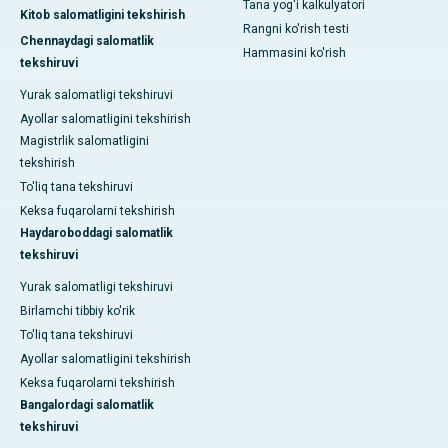
Tana yog'i kalkulyatori
Kitob salomatligini tekshirish
Rangni ko'rish testi
Chennaydagi salomatlik
Hammasini ko'rish
tekshiruvi
Yurak salomatligi tekshiruvi
Ayollar salomatligini tekshirish
Magistrlik salomatligini
tekshirish
To'liq tana tekshiruvi
Keksa fuqarolarni tekshirish
Haydaroboddagi salomatlik
tekshiruvi
Yurak salomatligi tekshiruvi
Birlamchi tibbiy ko'rik
To'liq tana tekshiruvi
Ayollar salomatligini tekshirish
Keksa fuqarolarni tekshirish
Bangalordagi salomatlik
tekshiruvi