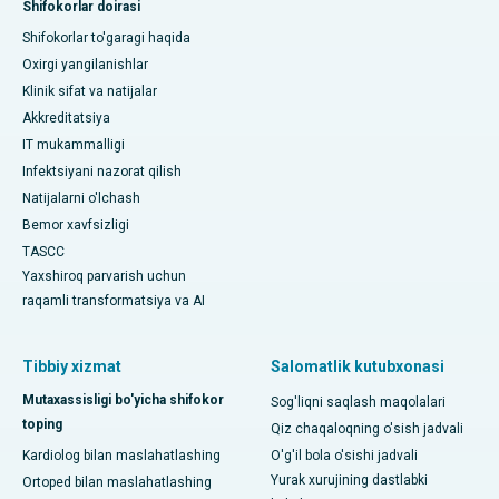
Shifokorlar doirasi
Shifokorlar to'garagi haqida
Oxirgi yangilanishlar
Klinik sifat va natijalar
Akkreditatsiya
IT mukammalligi
Infektsiyani nazorat qilish
Natijalarni o'lchash
Bemor xavfsizligi
TASCC
Yaxshiroq parvarish uchun
raqamli transformatsiya va AI
Tibbiy xizmat
Salomatlik kutubxonasi
Mutaxassisligi bo'yicha shifokor
Sog'liqni saqlash maqolalari
toping
Qiz chaqaloqning o'sish jadvali
Kardiolog bilan maslahatlashing
O'g'il bola o'sishi jadvali
Yurak xurujining dastlabki
Ortoped bilan maslahatlashing