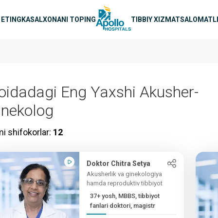
avigatsiya
 ETING
KASALXONANI TOPING
TIBBIY XIZMAT
SALOMATLI
oidadagi Eng Yaxshi Akusher-
inekolog
i shifokorlar:
12
Doktor Chitra Setya
Akusherlik va ginekologiya
hamda reproduktiv tibbiyot
37+ yosh, MBBS, tibbiyot
fanlari doktori, magistr