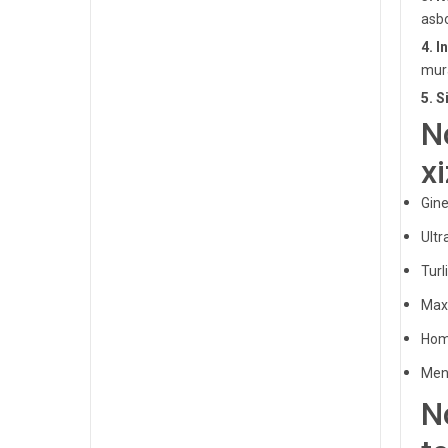
asbo
4. I
mura
5. S
N
x
Gine
Ultr
Turl
Maxs
Homi
Men
N