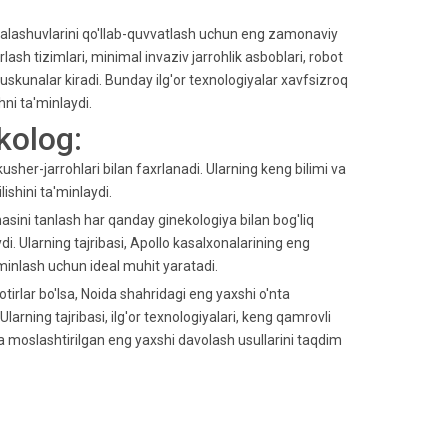
 aralashuvlarini qo'llab-quvvatlash uchun eng zamonaviy
lash tizimlari, minimal invaziv jarrohlik asboblari, robot
uskunalar kiradi. Bunday ilg'or texnologiyalar xavfsizroq
hni ta'minlaydi.
kolog:
sher-jarrohlari bilan faxrlanadi. Ularning keng bilimi va
ishini ta'minlaydi.
asini tanlash har qanday ginekologiya bilan bog'liq
di. Ularning tajribasi, Apollo kasalxonalarining eng
'minlash uchun ideal muhit yaratadi.
otirlar bo'lsa, Noida shahridagi eng yaxshi o'nta
larning tajribasi, ilg'or texnologiyalari, keng qamrovli
zga moslashtirilgan eng yaxshi davolash usullarini taqdim