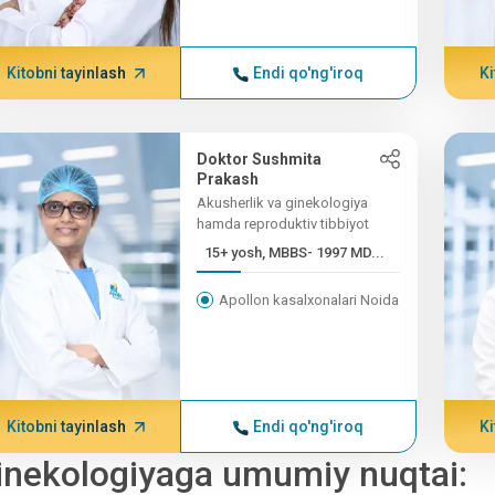
Kitobni tayinlash
Endi qo'ng'iroq
Ki
Doktor Sushmita
Prakash
Akusherlik va ginekologiya
hamda reproduktiv tibbiyot
15+ yosh, MBBS- 1997 MD...
Apollon kasalxonalari Noida
Kitobni tayinlash
Endi qo'ng'iroq
Ki
inekologiyaga umumiy nuqtai: