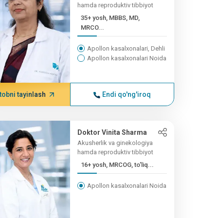
hamda reproduktiv tibbiyot
35+ yosh, MBBS, MD,
MRCO...
Apollon kasalxonalari, Dehli
Apollon kasalxonalari Noida
tobni tayinlash
Endi qo'ng'iroq
Doktor Vinita Sharma
Akusherlik va ginekologiya
hamda reproduktiv tibbiyot
16+ yosh, MRCOG, to'liq...
Apollon kasalxonalari Noida