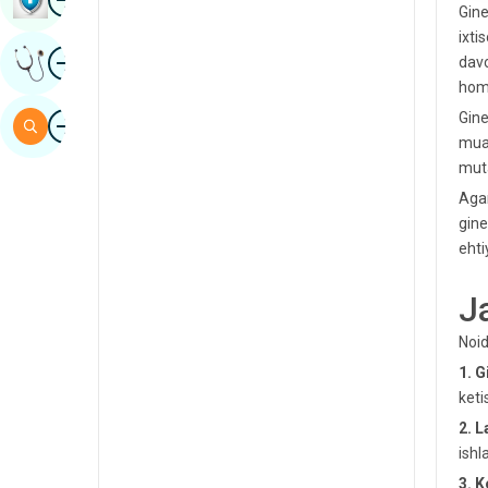
Gine
Sind
ixti
surat
Mutaxassis Fikrini Oling
davo
Ispaniya
homi
Swahili
surat
Gine
Qidirish
muam
Tamil
muta
Telugu
Agar
gine
tulu
ehti
Urdu
J
Noid
1. 
keti
2. L
ishl
3. 