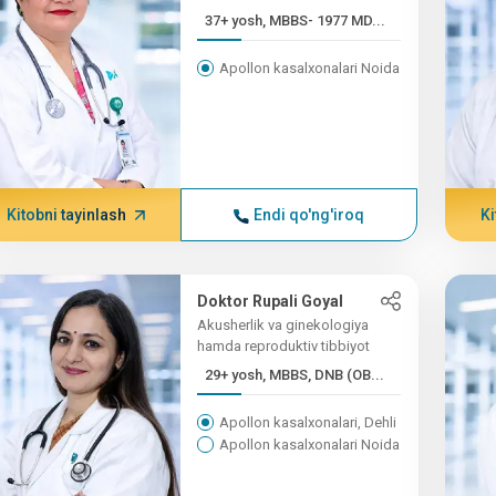
37+ yosh, MBBS- 1977 MD...
Apollon kasalxonalari Noida
Kitobni tayinlash
Endi qo'ng'iroq
Ki
Doktor Rupali Goyal
Akusherlik va ginekologiya
hamda reproduktiv tibbiyot
29+ yosh, MBBS, DNB (OB...
Apollon kasalxonalari, Dehli
Apollon kasalxonalari Noida