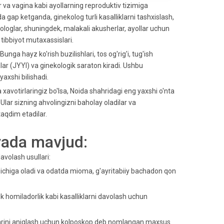
 va vagina kabi ayollarning reproduktiv tizimiga
a gap ketganda, ginekolog turli kasalliklarni tashxislash,
loglar, shuningdek, malakali akusherlar, ayollar uchun
 tibbiyot mutaxassislari.
 Bunga hayz ko'rish buzilishlari, tos og'rig'i, tug'ish
ar (JYYI) va ginekologik saraton kiradi. Ushbu
axshi bilishadi.
 xavotirlaringiz bo'lsa, Noida shahridagi eng yaxshi o'nta
Ular sizning ahvolingizni baholay oladilar va
taqdim etadilar.
yada mavjud:
avolash usullari:
 ichiga oladi va odatda mioma, g'ayritabiiy bachadon qon
k homiladorlik kabi kasalliklarni davolash uchun
ilarini aniqlash uchun kolposkop deb nomlangan maxsus