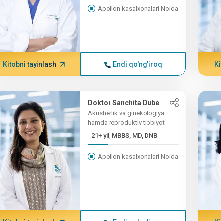
Apollon kasalxonalari Noida
Kitobni tayinlash
Endi qo'ng'iroq
Ki
Doktor Sanchita Dube
Akusherlik va ginekologiya
hamda reproduktiv tibbiyot
21+ yil, MBBS, MD, DNB
Apollon kasalxonalari Noida