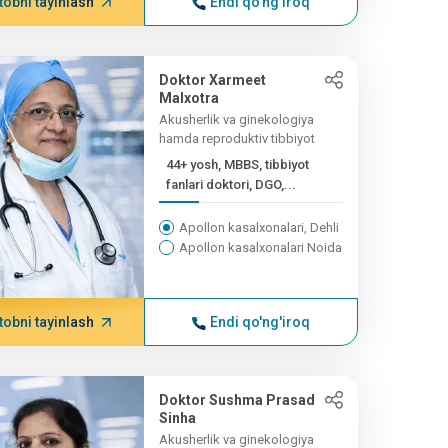
tobni tayinlash
Endi qo'ng'iroq
Doktor Xarmeet
Malxotra
Akusherlik va ginekologiya
hamda reproduktiv tibbiyot
44+ yosh, MBBS, tibbiyot
fanlari doktori, DGO,...
Apollon kasalxonalari, Dehli
Apollon kasalxonalari Noida
tobni tayinlash
Endi qo'ng'iroq
Doktor Sushma Prasad
Sinha
Akusherlik va ginekologiya