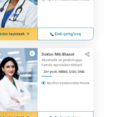
tobni tayinlash
Endi qo'ng'iroq
Doktor Miti Bhanot
Akusherlik va ginekologiya
hamda reproduktiv tibbiyot
23+ yosh, MBBS, DGO, DNB...
Apollon kasalxonalari Noida