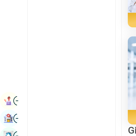
Pulmonologiya
Kannada
Radiologiya va tasvirlash
Kashmiriy
Buyrak haqidagi fanlar
Konkani
Revmatologiya va immunologiya
Malayalam
Robotik jarrohlik
manipuri
Transplantlar
Marathi
urologiya
Nepal / Nepal
Qon tomir jarrohligi
Odia / Oriya
surat
Fors
Kitobni Tayinlash
Punjabi
surat
Kasalxonani Toping
Rajasthani
G
Rossiya
surat
Sog'liqni Saqlash Tekshiruvi Kitobi