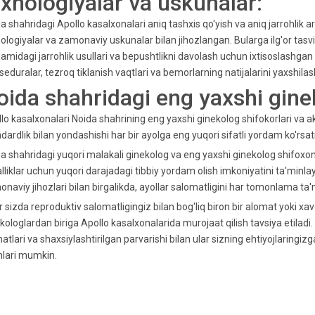
exnologiyalar va uskunalar:
a shahridagi Apollo kasalxonalari aniq tashxis qo'yish va aniq jarrohlik
ologiyalar va zamonaviy uskunalar bilan jihozlangan. Bularga ilg'or tasvir
amidagi jarrohlik usullari va bepushtlikni davolash uchun ixtisoslashgan 
seduralar, tezroq tiklanish vaqtlari va bemorlarning natijalarini yaxshilas
oida shahridagi eng yaxshi gine
lo kasalxonalari Noida shahrining eng yaxshi ginekolog shifokorlari va aku
ardlik bilan yondashishi har bir ayolga eng yuqori sifatli yordam ko'rsatil
a shahridagi yuqori malakali ginekolog va eng yaxshi ginekolog shifoxon
lliklar uchun yuqori darajadagi tibbiy yordam olish imkoniyatini ta'minlay
naviy jihozlari bilan birgalikda, ayollar salomatligini har tomonlama ta
 sizda reproduktiv salomatligingiz bilan bog'liq biron bir alomat yoki xav
kologlardan biriga Apollo kasalxonalarida murojaat qilish tavsiya etiladi. U
atlari va shaxsiylashtirilgan parvarishi bilan ular sizning ehtiyojlaringi
hlari mumkin.