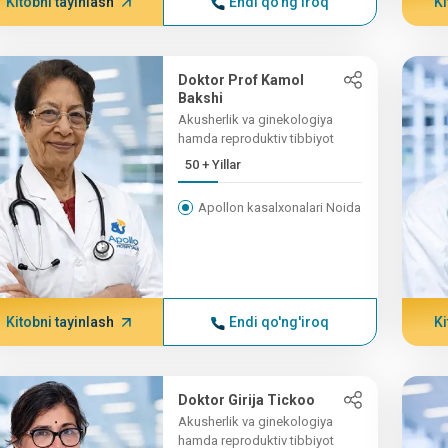
Kitobni tayinlash
Endi qo'ng'iroq
Ki
Doktor Prof Kamol
Bakshi
Akusherlik va ginekologiya
hamda reproduktiv tibbiyot
50 + Yillar
Apollon kasalxonalari Noida
Kitobni tayinlash
Endi qo'ng'iroq
Ki
Doktor Girija Tickoo
Akusherlik va ginekologiya
hamda reproduktiv tibbiyot