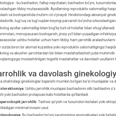
kologiya - bu bachadon, fallop naychalari, bachadon bo'yni, tuxumdonlar
soslashgan tibbiy mutaxassislik. Ayollarning reproduktiv salomatligi haqid
lash va boshqarishda muhim rol o'ynaydi. Hindistondagi aksariyat gineko
ladorlik, tug'ruq va tug'ruqdan keyingi parvarish bo'yicha ixtisoslashgan
kolog ayollar salomatligi bilan bog'liq turli xil holatlar bilan shug'ullanadi.
molari, menopauzani boshqarish, jinsiy yo'l bilan yuqadigan infektsiyal
xassislar ushbu holatlar uchun ham tibbiy, ham jarrohlik aralashuvlarni y
 sizda biron bir alomat kuzatilsa yoki reproduktiv salomatligingiz haqida
kolog va akusher-jarrohlardan biri bilan maslahatlashish juda muhimdir. 
yojlaringizga moslashtirilgan tegishli maslahatlar va davolash usullarini 
arrohlik va davolash ginekologi
a shahridagi ginekologlar bajarishi mumkin bo'lgan ba'zi muolajalar va d
Gisterektomiya:
Ushbu jarrohlik muolajasi bachadonni olib tashlashni o'z
shi yoki bachadon prolapsasi kabi holatlarda qo'llaniladi.
aparoskopik jarrohlik:
Tashxis qo'yish va tuxumdon kistalari yoki ektopi
atiladigan minimal invaziv usul.
Kolposkopiya:
Bu bachadon bo'yni saratonining anomaliyalari yoki belg