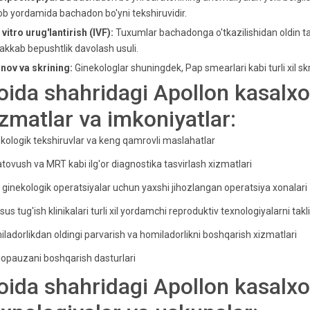
b yordamida bachadon bo'yni tekshiruvidir.
n vitro urug'lantirish (IVF):
Tuxumlar bachadonga o'tkazilishidan oldin ta
kkab bepushtlik davolash usuli.
inov va skrining:
Ginekologlar shuningdek, Pap smearlari kabi turli xil s
oida shahridagi Apollon kasalx
izmatlar va imkoniyatlar:
kologik tekshiruvlar va keng qamrovli maslahatlar
atovush va MRT kabi ilg'or diagnostika tasvirlash xizmatlari
i ginekologik operatsiyalar uchun yaxshi jihozlangan operatsiya xonalari
us tug'ish klinikalari turli xil yordamchi reproduktiv texnologiyalarni takli
ladorlikdan oldingi parvarish va homiladorlikni boshqarish xizmatlari
opauzani boshqarish dasturlari
oida shahridagi Apollon kasalxon