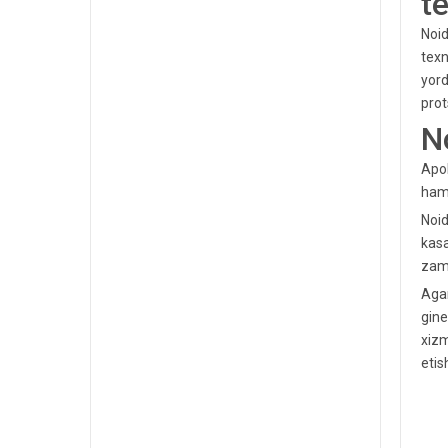
t
Noid
texn
yord
prot
N
Apol
hamd
Noid
kasa
zamo
Agar
gine
xizm
etis