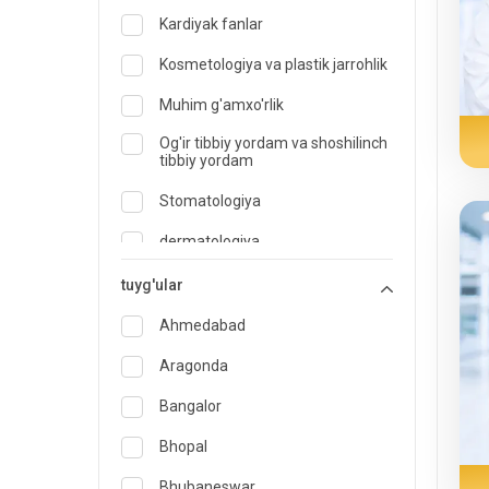
Kardiyak fanlar
Kosmetologiya va plastik jarrohlik
Muhim g'amxo'rlik
Og'ir tibbiy yordam va shoshilinch
tibbiy yordam
Stomatologiya
dermatologiya
Diyetolog va ovqatlanish
tuyg'ular
mutaxassisi
Ahmedabad
Shoshilinch tibbiy yordam
Aragonda
Endokrinologiya va diabetni
davolash
Bangalor
LOR
Bhopal
Oilaviy tibbiyot mutaxassisi
Bhubaneswar