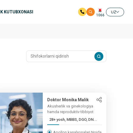
K KUTUBXONASI
UZ
1066
Doktor Monika Malik
Akusherlik va ginekologiya
hamda reproduktiv tibbiyot
28+ yosh, MBBS, DGO, DN...
Apollon kasalxonalari Noida