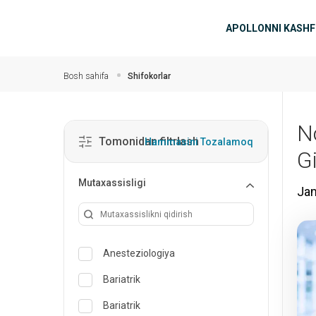
Asosiy mundarijaga
Asosiy n
APOLLONNI KASHF
Bosh sahifa
Shifokorlar
N
Tomonidan filtrlash
Hammasini Tozalamoq
G
Mutaxassisligi
Jam
Anesteziologiya
Bariatrik
Bariatrik