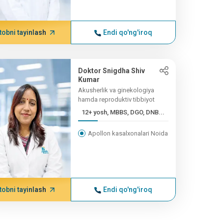
tobni tayinlash
Endi qo'ng'iroq
Doktor Snigdha Shiv
Kumar
Akusherlik va ginekologiya
hamda reproduktiv tibbiyot
12+ yosh, MBBS, DGO, DNB...
Apollon kasalxonalari Noida
tobni tayinlash
Endi qo'ng'iroq