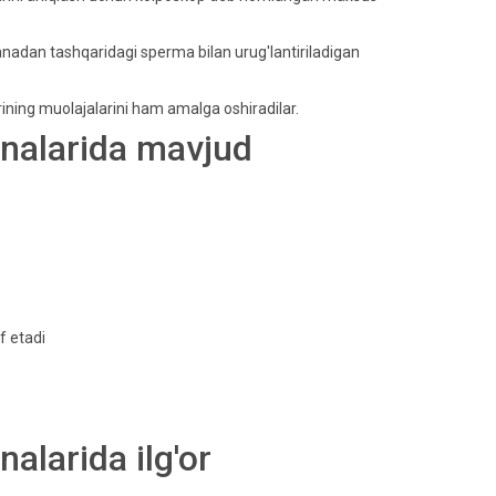
nadan tashqaridagi sperma bilan urug'lantiriladigan
krining muolajalarini ham amalga oshiradilar.
onalarida mavjud
f etadi
alarida ilg'or