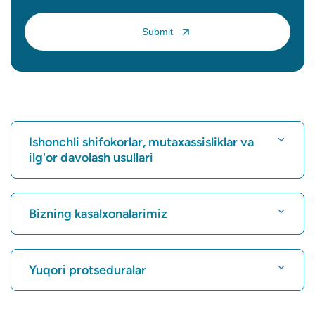
Ishonchli shifokorlar, mutaxassisliklar va
ilg'or davolash usullari
Kasalxonani toping
Bizning kasalxonalarimiz
Kardiologni toping
Karukutty, Cochin shahridagi eng yaxshi shifoxona
Yuqori protseduralar
Greams Road, Chennai shahridagi eng yaxshi shifoxona
Nevrologni toping
Kuvempunagar, Mysore shahridagi eng yaxshi kasalxona
CABG