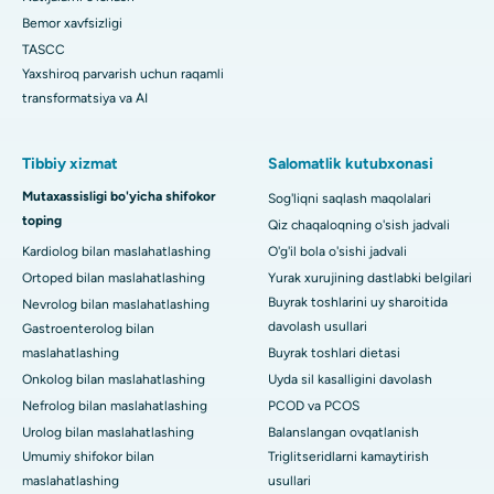
Bemor xavfsizligi
TASCC
Yaxshiroq parvarish uchun raqamli
transformatsiya va AI
Tibbiy xizmat
Salomatlik kutubxonasi
Mutaxassisligi bo'yicha shifokor
Sog'liqni saqlash maqolalari
toping
Qiz chaqaloqning o'sish jadvali
Kardiolog bilan maslahatlashing
O'g'il bola o'sishi jadvali
Ortoped bilan maslahatlashing
Yurak xurujining dastlabki belgilari
Buyrak toshlarini uy sharoitida
Nevrolog bilan maslahatlashing
davolash usullari
Gastroenterolog bilan
maslahatlashing
Buyrak toshlari dietasi
Onkolog bilan maslahatlashing
Uyda sil kasalligini davolash
Nefrolog bilan maslahatlashing
PCOD va PCOS
Urolog bilan maslahatlashing
Balanslangan ovqatlanish
Umumiy shifokor bilan
Triglitseridlarni kamaytirish
maslahatlashing
usullari