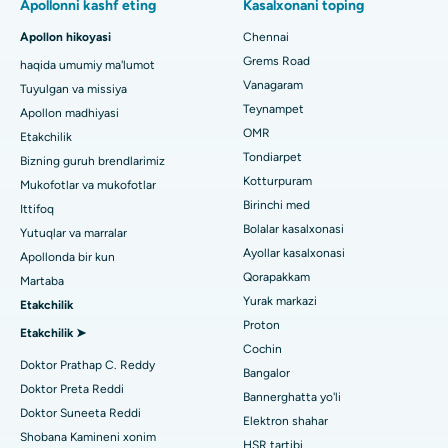
Chennaydagi Thousand Lightsdagi eng yaxshi ayollar
Apollonni kashf eting
Kasalxonani toping
kasalxonasi
Fast Track kunlik parvarishlash tizzalarini almashtirish
Apollon hikoyasi
Chennai
Tish shifokorini toping
Paschim Boragaon, Guwahati shahridagi eng yaxshi shifoxona
Grems Road
haqida umumiy ma'lumot
Sleeve gastrektomi
Vanagaram
Tuyulgan va missiya
Chennaydagi PH Roaddagi eng yaxshi kasalxona
Lasik jarrohlik
Teynampet
Apollon madhiyasi
Pediatrni toping
OMR
Etakchilik
Chennaydagi ming chiroqlardagi eng yaxshi yurak markazi
Rinoplastika
Tondiarpet
Bizning guruh brendlarimiz
Jubilee Hillsdagi eng yaxshi kasalxona, Haydarobod
Kotturpuram
Mukofotlar va mukofotlar
liposuction
Dermatologni toping
Birinchi med
Ittifoq
Tondiarpet, Chennai shahridagi eng yaxshi shifoxona
Koroner angiografiya
Bolalar kasalxonasi
Yutuqlar va marralar
Ayollar kasalxonasi
Apollonda bir kun
Kotturpuram, Chennai shahridagi eng yaxshi shifoxona
Transkateter Aorta valfini almashtirish
Urologni toping
Qorapakkam
Martaba
Kovai yo'lidagi eng yaxshi kasalxona, Karur
Yurak markazi
Etakchilik
MitraClip vana ta'mirlash
Proton
Etakchilik ➤
Karapakkam, Chennaydagi eng yaxshi shifoxona
Minimal invaziv yurak jarrohligi
Cochin
Diabetologni toping
Doktor Prathap C. Reddy
Bangalor
Arilova, Vizagdagi eng yaxshi shifoxona
Kateterni yo'q qilish
Doktor Preta Reddi
Bannerghatta yo'li
Doktor Suneeta Reddi
Kanpur yo'lidagi eng yaxshi kasalxona, Laknau
Elektron shahar
Ginekologni toping
ACL rekonstruksiya jarrohligi
Shobana Kamineni xonim
HSR tartibi