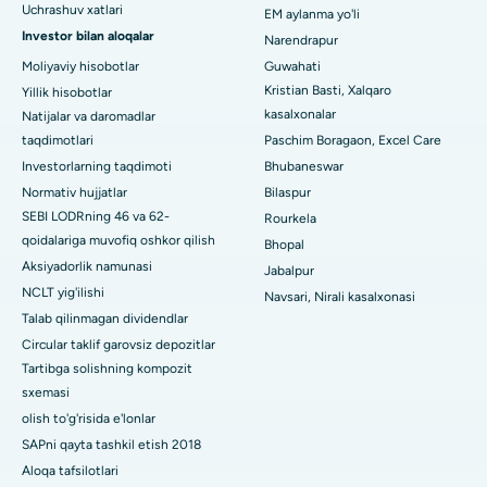
Uchrashuv xatlari
EM aylanma yo'li
Investor bilan aloqalar
Jayanagar, Bangalordagi eng yaxshi kasalxona
Narendrapur
Moliyaviy hisobotlar
Guwahati
KK Nagar, Madurai shahridagi eng yaxshi shifoxona
Kristian Basti, Xalqaro
Yillik hisobotlar
kasalxonalar
Natijalar va daromadlar
Ramji Nagardagi eng yaxshi kasalxona, Nellore
taqdimotlari
Paschim Boragaon, Excel Care
Investorlarning taqdimoti
Bhubaneswar
19-sektordagi eng yaxshi shifoxona, Rourkela
Normativ hujjatlar
Bilaspur
Swargate, Pune shahridagi eng yaxshi shifoxona
SEBI LODRning 46 va 62-
Rourkela
qoidalariga muvofiq oshkor qilish
Bhopal
Janubiy Dehlidagi eng yaxshi ayollar saraton kasalxonasi
Aksiyadorlik namunasi
Jabalpur
NCLT yig'ilishi
Navsari, Nirali kasalxonasi
Talab qilinmagan dividendlar
Circular taklif garovsiz depozitlar
Tartibga solishning kompozit
sxemasi
olish to'g'risida e'lonlar
SAPni qayta tashkil etish 2018
Aloqa tafsilotlari