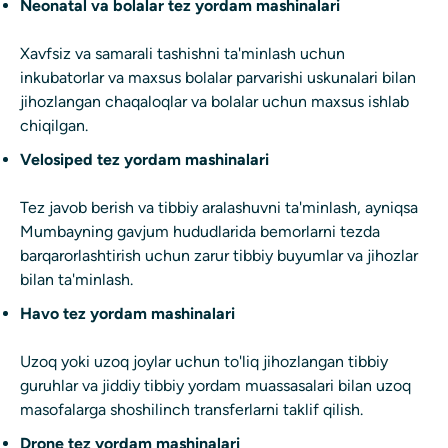
Neonatal va bolalar tez yordam mashinalari
Xavfsiz va samarali tashishni ta'minlash uchun
inkubatorlar va maxsus bolalar parvarishi uskunalari bilan
jihozlangan chaqaloqlar va bolalar uchun maxsus ishlab
chiqilgan.
Velosiped tez yordam mashinalari
Tez javob berish va tibbiy aralashuvni ta'minlash, ayniqsa
Mumbayning gavjum hududlarida bemorlarni tezda
barqarorlashtirish uchun zarur tibbiy buyumlar va jihozlar
bilan ta'minlash.
Havo tez yordam mashinalari
Uzoq yoki uzoq joylar uchun to'liq jihozlangan tibbiy
guruhlar va jiddiy tibbiy yordam muassasalari bilan uzoq
masofalarga shoshilinch transferlarni taklif qilish.
Drone tez yordam mashinalari