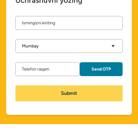
Uchrashuvni yozing