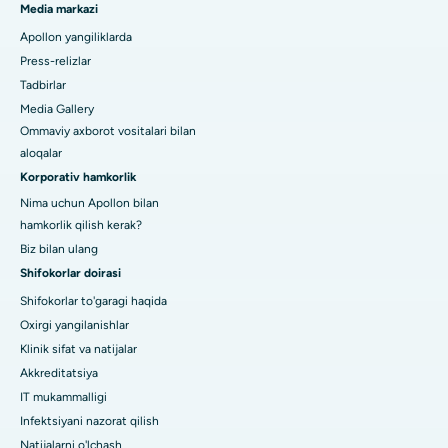
Media markazi
Apollon yangiliklarda
Press-relizlar
Tadbirlar
Media Gallery
Ommaviy axborot vositalari bilan
aloqalar
Korporativ hamkorlik
Nima uchun Apollon bilan
hamkorlik qilish kerak?
Biz bilan ulang
Shifokorlar doirasi
Shifokorlar to'garagi haqida
Oxirgi yangilanishlar
Klinik sifat va natijalar
Akkreditatsiya
IT mukammalligi
Infektsiyani nazorat qilish
Natijalarni o'lchash