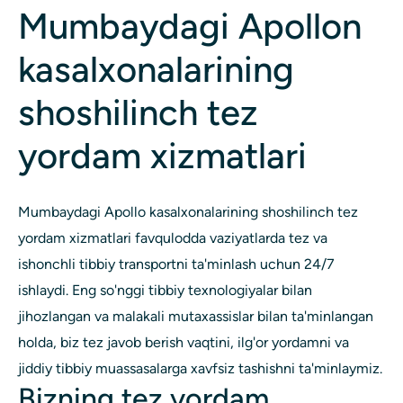
Mumbaydagi Apollon
kasalxonalarining
shoshilinch tez
yordam xizmatlari
Mumbaydagi Apollo kasalxonalarining shoshilinch tez
yordam xizmatlari favqulodda vaziyatlarda tez va
ishonchli tibbiy transportni ta'minlash uchun 24/7
ishlaydi. Eng so'nggi tibbiy texnologiyalar bilan
jihozlangan va malakali mutaxassislar bilan ta'minlangan
holda, biz tez javob berish vaqtini, ilg'or yordamni va
jiddiy tibbiy muassasalarga xavfsiz tashishni ta'minlaymiz.
Bizning tez yordam