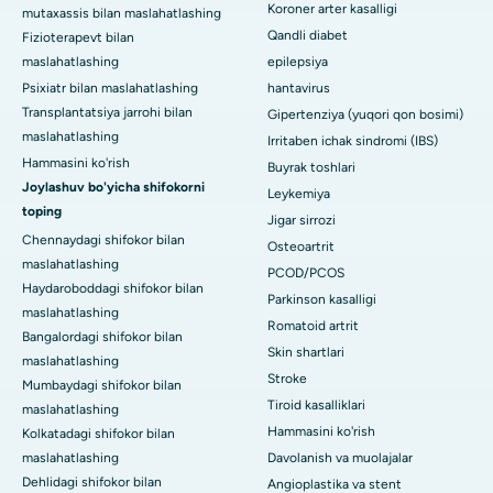
Koroner arter kasalligi
mutaxassis bilan maslahatlashing
Qandli diabet
Fizioterapevt bilan
maslahatlashing
epilepsiya
Psixiatr bilan maslahatlashing
hantavirus
Transplantatsiya jarrohi bilan
Gipertenziya (yuqori qon bosimi)
maslahatlashing
Irritaben ichak sindromi (IBS)
Hammasini ko'rish
Buyrak toshlari
Joylashuv bo'yicha shifokorni
Leykemiya
toping
Jigar sirrozi
Chennaydagi shifokor bilan
Osteoartrit
maslahatlashing
PCOD/PCOS
Haydaroboddagi shifokor bilan
Parkinson kasalligi
maslahatlashing
Romatoid artrit
Bangalordagi shifokor bilan
Skin shartlari
maslahatlashing
Stroke
Mumbaydagi shifokor bilan
Tiroid kasalliklari
maslahatlashing
Hammasini ko'rish
Kolkatadagi shifokor bilan
maslahatlashing
Davolanish va muolajalar
Dehlidagi shifokor bilan
Angioplastika va stent