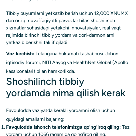
Tibbiy buyumlarni yetkazib berish uchun 12,000 XNUMX
dan ortiq muvaffaqiyatli parvozlar bilan shoshilinch
xizmatlar sohasidagi yetakchi innovatsiyalar, real vaqt
rejimida birinchi tibbiy yordam va dori-darmonlarni
yetkazib berishni taklif qiladi.
Voz kechish:
Telangana hukumati tashabbusi. Jahon
iqtisodiy forumi, NITI Aayog va HealthNet Global (Apollo
kasalxonalari) bilan hamkorlikda.
Shoshilinch tibbiy
yordamda nima qilish kerak
Favqulodda vaziyatda kerakli yordamni olish uchun
quyidagi amallarni bajaring:
Favqulodda ishonch telefonimizga qo'ng'iroq qiling:
Tez
yordam uchun 1066 raqamiga qo'ng'iroq qiling.