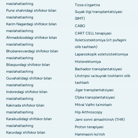
maslahatlashing
Tizza o'zgartira
Pune shahridagi shifokor bilan
Suyak iligi transplantatsiyasi
maslahatlashing
(BMT)
Karim Nagardagi shifokor bilan
CABG
maslahatlashing
CART CELL terapiyasi
Ahmadoboddagi shifokor bilan
Xoletsistektomiya (o't pufagini
maslahatlashing
olib tashlash)
Bhubanesvardagi shifokor bilan
Laparoskopik xoletsistektomiya
maslahatlashing
Histerektomiya
Bilaspurdagi shifokor bilan
Bachadon transplantatsiyasi
maslahatlashing
Litotripsi va buyrak toshlarini olib
Guvahatidagi shifokor bilan
tashlash
maslahatlashing
Jigar transplantatsiyasi
Indoredagi shifokor bilan
O'pka transplantatsiyasi
maslahatlashing
Mitral Valfni ta'mirlash
Kakinada shifokor bilan
maslahatlashing
Hip Arthroscopy
Karaikudidagi shifokor bilan
Jami sonni almashtirish (THR)
maslahatlashing
Proton terapiyasi
Karurdagi shifokor bilan
Hammasini ko'rish