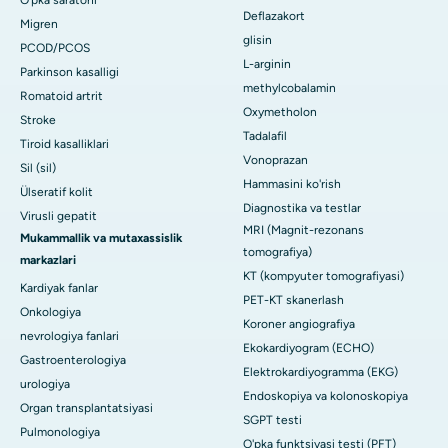
O'pka saratoni
Deflazakort
Migren
glisin
PCOD/PCOS
L-arginin
Parkinson kasalligi
methylcobalamin
Romatoid artrit
Oxymetholon
Stroke
Tadalafil
Tiroid kasalliklari
Vonoprazan
Sil (sil)
Hammasini ko'rish
Ülseratif kolit
Diagnostika va testlar
Virusli gepatit
MRI (Magnit-rezonans
Mukammallik va mutaxassislik
tomografiya)
markazlari
KT (kompyuter tomografiyasi)
Kardiyak fanlar
PET-KT skanerlash
Onkologiya
Koroner angiografiya
nevrologiya fanlari
Ekokardiyogram (ECHO)
Gastroenterologiya
Elektrokardiyogramma (EKG)
urologiya
Endoskopiya va kolonoskopiya
Organ transplantatsiyasi
SGPT testi
Pulmonologiya
O'pka funktsiyasi testi (PFT)