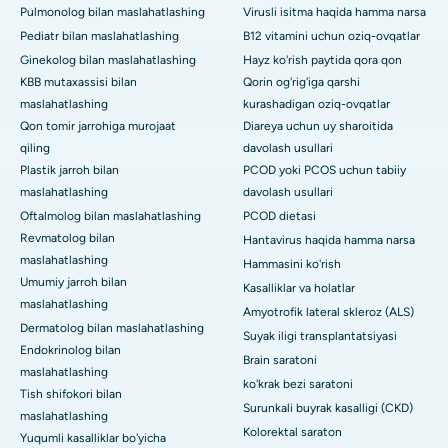
Pulmonolog bilan maslahatlashing
Virusli isitma haqida hamma narsa
Pediatr bilan maslahatlashing
B12 vitamini uchun oziq-ovqatlar
Ginekolog bilan maslahatlashing
Hayz ko'rish paytida qora qon
KBB mutaxassisi bilan
Qorin og'rig'iga qarshi
maslahatlashing
kurashadigan oziq-ovqatlar
Qon tomir jarrohiga murojaat
Diareya uchun uy sharoitida
qiling
davolash usullari
Plastik jarroh bilan
PCOD yoki PCOS uchun tabiiy
maslahatlashing
davolash usullari
Oftalmolog bilan maslahatlashing
PCOD dietasi
Revmatolog bilan
Hantavirus haqida hamma narsa
maslahatlashing
Hammasini ko'rish
Umumiy jarroh bilan
Kasalliklar va holatlar
maslahatlashing
Amyotrofik lateral skleroz (ALS)
Dermatolog bilan maslahatlashing
Suyak iligi transplantatsiyasi
Endokrinolog bilan
Brain saratoni
maslahatlashing
ko'krak bezi saratoni
Tish shifokori bilan
Surunkali buyrak kasalligi (CKD)
maslahatlashing
Kolorektal saraton
Yuqumli kasalliklar bo'yicha