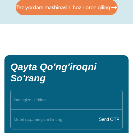
Tez yordam mashinasini hozir bron qiling
Qayta Qo'ng'iroqni
So'rang