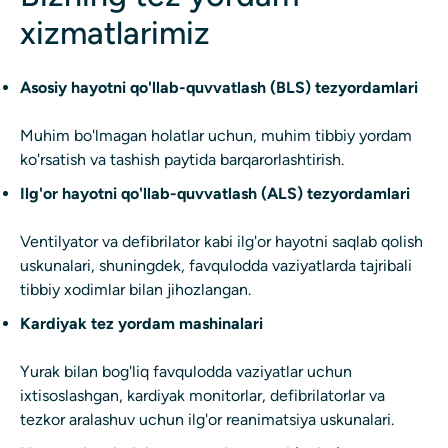
xizmatlarimiz
Asosiy hayotni qo'llab-quvvatlash (BLS) tezyordamlari
Muhim bo'lmagan holatlar uchun, muhim tibbiy yordam
ko'rsatish va tashish paytida barqarorlashtirish.
Ilg'or hayotni qo'llab-quvvatlash (ALS) tezyordamlari
Ventilyator va defibrilator kabi ilg'or hayotni saqlab qolish
uskunalari, shuningdek, favqulodda vaziyatlarda tajribali
tibbiy xodimlar bilan jihozlangan.
Kardiyak tez yordam mashinalari
Yurak bilan bog'liq favqulodda vaziyatlar uchun
ixtisoslashgan, kardiyak monitorlar, defibrilatorlar va
tezkor aralashuv uchun ilg'or reanimatsiya uskunalari.