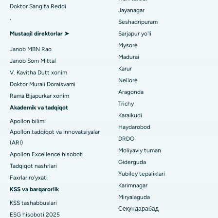
Noida shtatidagi 26-sektordagi eng yaxshi shifoxona
Doktor Sangita Reddi
Orqaga elkalarni almashtirish
Jayanagar
.
Seshadripuram
Umumiy shifokorni toping
Gandhinagar, Ahmedabaddagi eng yaxshi shifoxona
Endometriya ablasyonu
Mustaqil direktorlar ➤
Sarjapur yo'li
Aragonda, Andhra Pradeshdagi eng yaxshi shifoxona
Mysore
Bachadon arteriyasi embolizatsiyasi
Janob MBN Rao
Madurai
Psixologni toping
Janob Som Mittal
Bannerghatta yo'lidagi eng yaxshi kasalxona, Bangalor
Tuxumdon sistektomiyasi
Karur
V. Kavitha Dutt xonim
Nellore
Bhubaneswardagi 15-bo'limdagi eng yaxshi kasalxona
Doktor Murali Doraisvami
Ko'krak bezi saratoni operatsiyasi
Aragonda
Rama Bijapurkar xonim
Umumiy jarrohni toping
Bilaspurdagi Seepat yo'lidagi eng yaxshi kasalxona
Trichy
Brakiterapiya
Akademik va tadqiqot
Karaikudi
Apollon bilimi
Ahmedabaddagi Ellisbridge shahridagi eng yaxshi shifoxona
kolonoskopiya
Haydarobod
Apollon tadqiqot va innovatsiyalar
DRDO
Nyu-Dehlidagi eng yaxshi shifoxona
(ARI)
Polipektomiya
Moliyaviy tuman
Apollon Excellence hisoboti
DRDO, Haydaroboddagi eng yaxshi shifoxona
Giderguda
Mulohaza miya stimulyatsiyasi
Tadqiqot nashrlari
Yubiley tepaliklari
Faxrlar ro'yxati
GS Road, Guwahati shahridagi eng yaxshi kasalxona
Peritoneal dializ
Karimnagar
KSS va barqarorlik
Miryalaguda
Hyderguda, Haydaroboddagi eng yaxshi shifoxona
KSS tashabbuslari
Buyrak biopsiyasi
Секундарабад
ESG hisoboti 2025