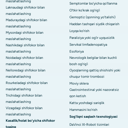
maslahatlashing
Semptomlar bo'yicha qo'llanma
Laknaudagi shifokor bilan
O'tkir ko'krak og'rig'i
maslahatlashing
Gemoptiz (qonning yo'talishi)
Maduraydagi shifokor bilan
Haddan tashqari siydik chiqarish
maslahatlashing
Loyqa ko'rish
Mysordagi shifokor bilan
Paraliziya yoki og'ir uyqusizlik
maslahatlashing
Servikal limfadenopatiya
Nashikdagi shifokor bilan
maslahatlashing
Esoforiya
Noidadagi shifokor bilan
Nevrologik belgilar bilan kuchli
maslahatlashing
bosh og'rig'i
Nelloredagi shifokor bilan
Oyoqlarning qattiq shishishi yoki
maslahatlashing
chuqur tomir trombozi
Rourkeladagi shifokor bilan
Moviy sklera
maslahatlashing
Gastrointestinal yoki nazoratsiz
Trichidagi shifokor bilan
qon ketish
maslahatlashing
Katta yoshdagi sariqlik
Vizagdagi shifokor bilan
Hammasini ko'rish
maslahatlashing
Sog'liqni saqlash texnologiyasi
Kasallik/holat bo'yicha shifokor
DaVinci XI-Robot tizimlari
toping