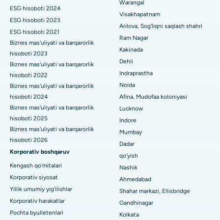
Vijay Nagar, Indoredagi eng yaxshi shifoxona
Warangal
Paratiroidektomiya
ESG hisoboti 2024
Visakhapatnam
ESG hisoboti 2023
Suryaraopeta Main Road, Kakinadadagi eng yaxshi kasalxona
Sitoreduktiv jarrohlik
Arilova, Sog'liqni saqlash shahri
ESG hisoboti 2021
Ram Nagar
Kalkutta shahridagi Kanal aylanma yo'lidagi eng yaxshi shifoxona
Biznes mas'uliyati va barqarorlik
Seramika bilan umumiy tizzani almashtirish
Kakinada
hisoboti 2023
CBD Belapur, Navi Mumbaydagi eng yaxshi shifoxona
Dehli
ERCP
Biznes mas'uliyati va barqarorlik
Indraprastha
hisoboti 2022
Panchavati, Nashikdagi eng yaxshi shifoxona
Noida
Biznes mas'uliyati va barqarorlik
hisoboti 2024
Afina, Mudofaa koloniyasi
Sekunderabad, Haydaroboddagi eng yaxshi shifoxona
Biznes mas'uliyati va barqarorlik
Lucknow
hisoboti 2025
Seshadripuramdagi eng yaxshi kasalxona, Bangalor
Indore
Biznes mas'uliyati va barqarorlik
Mumbay
Waltair Main Road, Visakhapatnamdagi eng yaxshi shifoxona
hisoboti 2026
Dadar
Korporativ boshqaruv
qo'yish
Subhash Nagar yo'lidagi eng yaxshi kasalxona, Karimnagar
Kengash qo'mitalari
Nashik
Korporativ siyosat
Managari, Karaikudi shahridagi eng yaxshi shifoxona
Ahmedabad
Yillik umumiy yig'ilishlar
Shahar markazi, Ellisbridge
Arepally, Warangaldagi eng yaxshi shifoxona
Korporativ harakatlar
Gandhinagar
Pochta byulletenlari
Kolkata
Arera koloniyasidagi eng yaxshi kasalxona, Bhopal