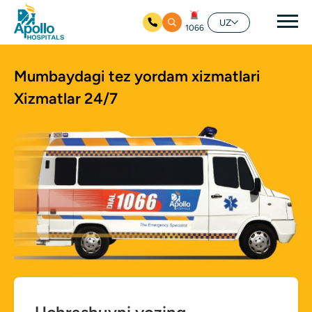
Aso
UZ
1066
Asosiy mundarijaga
Mumbaydagi tez yordam xizmatlari
Xizmatlar 24/7