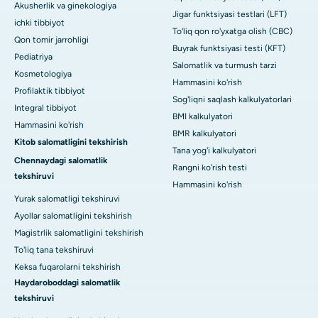
Akusherlik va ginekologiya
Jigar funktsiyasi testlari (LFT)
ichki tibbiyot
To'liq qon ro'yxatga olish (CBC)
Qon tomir jarrohligi
Buyrak funktsiyasi testi (KFT)
Pediatriya
Salomatlik va turmush tarzi
Kosmetologiya
Hammasini ko'rish
Profilaktik tibbiyot
Sog'liqni saqlash kalkulyatorlari
Integral tibbiyot
BMI kalkulyatori
Hammasini ko'rish
BMR kalkulyatori
Kitob salomatligini tekshirish
Tana yog'i kalkulyatori
Chennaydagi salomatlik
Rangni ko'rish testi
tekshiruvi
Hammasini ko'rish
Yurak salomatligi tekshiruvi
Ayollar salomatligini tekshirish
Magistrlik salomatligini tekshirish
To'liq tana tekshiruvi
Keksa fuqarolarni tekshirish
Haydaroboddagi salomatlik
tekshiruvi