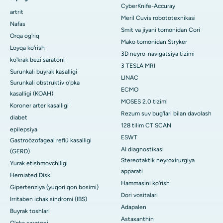
CyberKnife-Accuray
artrit
Meril Cuvis robototexnikasi
Nafas
Smit va jiyani tomonidan Cori
Orqa og'riq
Mako tomonidan Stryker
Loyqa ko'rish
3D neyro-navigatsiya tizimi
ko'krak bezi saratoni
3 TESLA MRI
Surunkali buyrak kasalligi
LINAC
Surunkali obstruktiv o'pka
ECMO
kasalligi (KOAH)
MOSES 2.0 tizimi
Koroner arter kasalligi
Rezum suv bug'lari bilan davolash
diabet
128 tilim CT SCAN
epilepsiya
ESWT
Gastroözofageal reflü kasalligi
AI diagnostikasi
(GERD)
Stereotaktik neyroxirurgiya
Yurak etishmovchiligi
apparati
Herniated Disk
Hammasini ko'rish
Gipertenziya (yuqori qon bosimi)
Dori vositalari
Irritaben ichak sindromi (IBS)
Adapalen
Buyrak toshlari
Astaxanthin