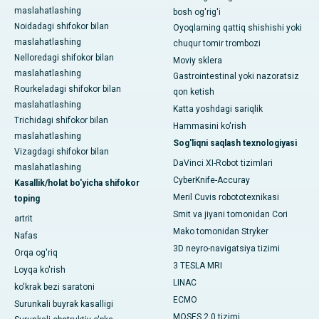
maslahatlashing
bosh og'rig'i
Noidadagi shifokor bilan
Oyoqlarning qattiq shishishi yoki
maslahatlashing
chuqur tomir trombozi
Nelloredagi shifokor bilan
Moviy sklera
maslahatlashing
Gastrointestinal yoki nazoratsiz
Rourkeladagi shifokor bilan
qon ketish
maslahatlashing
Katta yoshdagi sariqlik
Trichidagi shifokor bilan
Hammasini ko'rish
maslahatlashing
Sog'liqni saqlash texnologiyasi
Vizagdagi shifokor bilan
DaVinci XI-Robot tizimlari
maslahatlashing
CyberKnife-Accuray
Kasallik/holat bo'yicha shifokor
Meril Cuvis robototexnikasi
toping
Smit va jiyani tomonidan Cori
artrit
Mako tomonidan Stryker
Nafas
3D neyro-navigatsiya tizimi
Orqa og'riq
3 TESLA MRI
Loyqa ko'rish
LINAC
ko'krak bezi saratoni
ECMO
Surunkali buyrak kasalligi
MOSES 2.0 tizimi