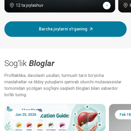
12 ta joylashuv
Barcha joylarni o'rganing
Sog'lik
Bloglar
Profilaktika, davolash usullari, turmush tarzi bo'yicha
maslahatlar va tibbiy yutuqlarni qamrab oluvchi mutaxassislar
tomonidan yozilgan sog'liqni saqlash bloglari bilan xabardor
bo'lib turing.
Jun 25, 2026
Feb 18