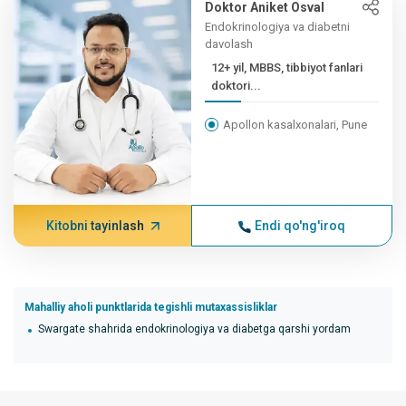
Doktor Aniket Osval
Endokrinologiya va diabetni
davolash
12+ yil, MBBS, tibbiyot fanlari
doktori...
Apollon kasalxonalari, Pune
Kitobni tayinlash
Endi qo'ng'iroq
Mahalliy aholi punktlarida tegishli mutaxassisliklar
Swargate shahrida endokrinologiya va diabetga qarshi yordam