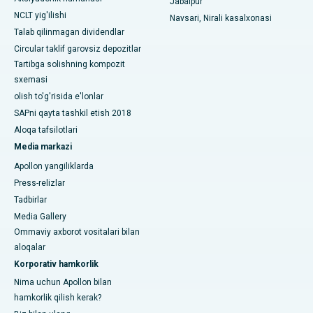
Jabalpur
Janubiy Dehlidagi eng yaxshi ayollar saraton kasalxonasi
NCLT yig'ilishi
Navsari, Nirali kasalxonasi
Talab qilinmagan dividendlar
Circular taklif garovsiz depozitlar
Tartibga solishning kompozit
sxemasi
olish to'g'risida e'lonlar
SAPni qayta tashkil etish 2018
Aloqa tafsilotlari
Media markazi
Apollon yangiliklarda
Press-relizlar
Tadbirlar
Media Gallery
Ommaviy axborot vositalari bilan
aloqalar
Korporativ hamkorlik
Nima uchun Apollon bilan
hamkorlik qilish kerak?