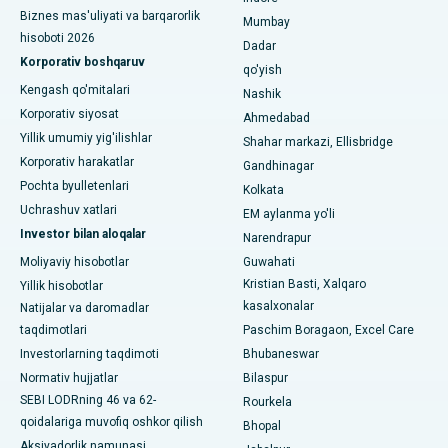
Biznes mas'uliyati va barqarorlik
Seshadripuramdagi eng yaxshi kasalxona, Bangalor
Mumbay
hisoboti 2026
Dadar
Waltair Main Road, Visakhapatnamdagi eng yaxshi shifoxona
Korporativ boshqaruv
qo'yish
Kengash qo'mitalari
Nashik
Subhash Nagar yo'lidagi eng yaxshi kasalxona, Karimnagar
Korporativ siyosat
Ahmedabad
Managari, Karaikudi shahridagi eng yaxshi shifoxona
Yillik umumiy yig'ilishlar
Shahar markazi, Ellisbridge
Korporativ harakatlar
Gandhinagar
Arepally, Warangaldagi eng yaxshi shifoxona
Pochta byulletenlari
Kolkata
Uchrashuv xatlari
EM aylanma yo'li
Arera koloniyasidagi eng yaxshi kasalxona, Bhopal
Investor bilan aloqalar
Narendrapur
Jayanagar, Bangalordagi eng yaxshi kasalxona
Moliyaviy hisobotlar
Guwahati
Kristian Basti, Xalqaro
Yillik hisobotlar
KK Nagar, Madurai shahridagi eng yaxshi shifoxona
kasalxonalar
Natijalar va daromadlar
taqdimotlari
Paschim Boragaon, Excel Care
Ramji Nagardagi eng yaxshi kasalxona, Nellore
Investorlarning taqdimoti
Bhubaneswar
19-sektordagi eng yaxshi shifoxona, Rourkela
Normativ hujjatlar
Bilaspur
SEBI LODRning 46 va 62-
Rourkela
Swargate, Pune shahridagi eng yaxshi shifoxona
qoidalariga muvofiq oshkor qilish
Bhopal
Aksiyadorlik namunasi