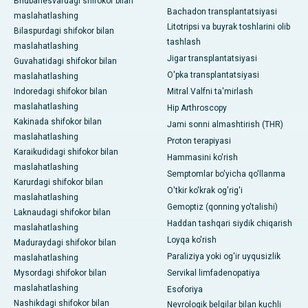
Bhubanesvardagi shifokor bilan
Bachadon transplantatsiyasi
maslahatlashing
Litotripsi va buyrak toshlarini olib
Bilaspurdagi shifokor bilan
tashlash
maslahatlashing
Jigar transplantatsiyasi
Guvahatidagi shifokor bilan
O'pka transplantatsiyasi
maslahatlashing
Indoredagi shifokor bilan
Mitral Valfni ta'mirlash
maslahatlashing
Hip Arthroscopy
Kakinada shifokor bilan
Jami sonni almashtirish (THR)
maslahatlashing
Proton terapiyasi
Karaikudidagi shifokor bilan
Hammasini ko'rish
maslahatlashing
Semptomlar bo'yicha qo'llanma
Karurdagi shifokor bilan
O'tkir ko'krak og'rig'i
maslahatlashing
Gemoptiz (qonning yo'talishi)
Laknaudagi shifokor bilan
Haddan tashqari siydik chiqarish
maslahatlashing
Loyqa ko'rish
Maduraydagi shifokor bilan
Paraliziya yoki og'ir uyqusizlik
maslahatlashing
Mysordagi shifokor bilan
Servikal limfadenopatiya
maslahatlashing
Esoforiya
Nashikdagi shifokor bilan
Nevrologik belgilar bilan kuchli