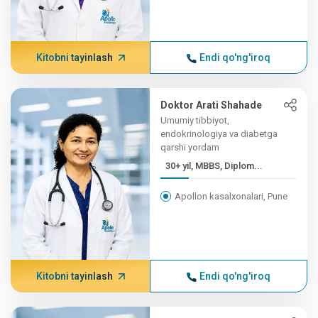
Kitobni tayinlash
Endi qo'ng'iroq
Doktor Arati Shahade
Umumiy tibbiyot,
endokrinologiya va diabetga
qarshi yordam
30+ yil, MBBS, Diplom...
Apollon kasalxonalari, Pune
Kitobni tayinlash
Endi qo'ng'iroq