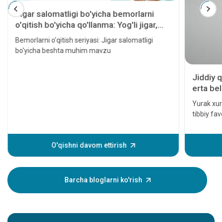
Jigar salomatligi bo'yicha bemorlarni
o'qitish bo'yicha qo'llanma: Yog'li jigar,
gepatit, sirroz, jigar transplantatsiyasi va
Bemorlarni o'qitish seriyasi: Jigar salomatligi
jigar saratoni
bo'yicha beshta muhim mavzu
Jiddiy q
erta bel
Yurak xuru
tibbiy fa
davolanm
hatto o'l
yurak hodi
O'qishni davom ettirish
xurujining
Ushbu alo
yaqiningi
Barcha bloglarni ko'rish
shuning u