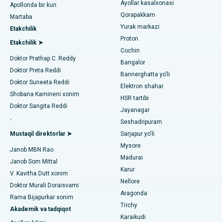
Ayollar kasalxonasi
Apollonda bir kun
Kotturpuram, Chennai shahridagi eng yaxshi shifoxona
Transkateter Aorta valfini almashtirish
Qorapakkam
Urologni toping
Martaba
Yurak markazi
Kovai yo'lidagi eng yaxshi kasalxona, Karur
Etakchilik
MitraClip vana ta'mirlash
Proton
Etakchilik ➤
Karapakkam, Chennaydagi eng yaxshi shifoxona
Cochin
Minimal invaziv yurak jarrohligi
Diabetologni toping
Doktor Prathap C. Reddy
Bangalor
Arilova, Vizagdagi eng yaxshi shifoxona
Doktor Preta Reddi
Kateterni yo'q qilish
Bannerghatta yo'li
Doktor Suneeta Reddi
Elektron shahar
Kanpur yo'lidagi eng yaxshi kasalxona, Laknau
Ginekologni toping
ACL rekonstruksiya jarrohligi
Shobana Kamineni xonim
HSR tartibi
Doktor Sangita Reddi
Noida shtatidagi 26-sektordagi eng yaxshi shifoxona
Jayanagar
Orqaga elkalarni almashtirish
.
Seshadripuram
Umumiy shifokorni toping
Gandhinagar, Ahmedabaddagi eng yaxshi shifoxona
Endometriya ablasyonu
Mustaqil direktorlar ➤
Sarjapur yo'li
Mysore
Aragonda, Andhra Pradeshdagi eng yaxshi shifoxona
Janob MBN Rao
Bachadon arteriyasi embolizatsiyasi
Madurai
Janob Som Mittal
Psixologni toping
Bannerghatta yo'lidagi eng yaxshi kasalxona, Bangalor
Karur
Tuxumdon sistektomiyasi
V. Kavitha Dutt xonim
Nellore
Doktor Murali Doraisvami
Bhubaneswardagi 15-bo'limdagi eng yaxshi kasalxona
Ko'krak bezi saratoni operatsiyasi
Aragonda
Rama Bijapurkar xonim
Umumiy jarrohni toping
Trichy
Bilaspurdagi Seepat yo'lidagi eng yaxshi kasalxona
Akademik va tadqiqot
Brakiterapiya
Karaikudi