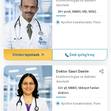
Endokrinologiya va diabetni
davolash
35+ yosh, MBBS, MD, MSE(...
Apollon kasalxonalari, Pune
Kitobni tayinlash
Endi qo'ng'iroq
Doktor Gauri Damle
Endokrinologiya va diabetni
davolash
32+ yil, MBBS, tibbiyot fanlari
doktori...
Apollon kasalxonalari, Pune