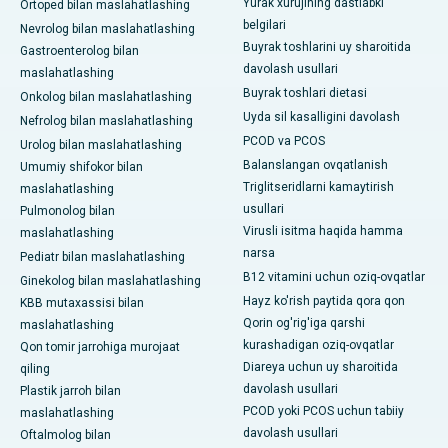
Yurak xurujining dastlabki
Ortoped bilan maslahatlashing
belgilari
Nevrolog bilan maslahatlashing
Buyrak toshlarini uy sharoitida
Gastroenterolog bilan
davolash usullari
maslahatlashing
Buyrak toshlari dietasi
Onkolog bilan maslahatlashing
Uyda sil kasalligini davolash
Nefrolog bilan maslahatlashing
PCOD va PCOS
Urolog bilan maslahatlashing
Balanslangan ovqatlanish
Umumiy shifokor bilan
Triglitseridlarni kamaytirish
maslahatlashing
usullari
Pulmonolog bilan
Virusli isitma haqida hamma
maslahatlashing
narsa
Pediatr bilan maslahatlashing
B12 vitamini uchun oziq-ovqatlar
Ginekolog bilan maslahatlashing
Hayz ko'rish paytida qora qon
KBB mutaxassisi bilan
Qorin og'rig'iga qarshi
maslahatlashing
kurashadigan oziq-ovqatlar
Qon tomir jarrohiga murojaat
Diareya uchun uy sharoitida
qiling
davolash usullari
Plastik jarroh bilan
PCOD yoki PCOS uchun tabiiy
maslahatlashing
davolash usullari
Oftalmolog bilan