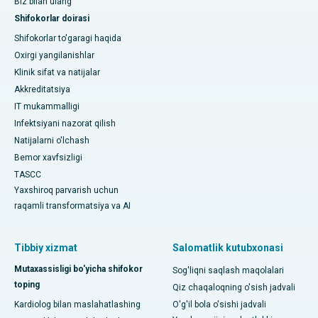
Biz bilan ulang
Shifokorlar doirasi
Shifokorlar to'garagi haqida
Oxirgi yangilanishlar
Klinik sifat va natijalar
Akkreditatsiya
IT mukammalligi
Infektsiyani nazorat qilish
Natijalarni o'lchash
Bemor xavfsizligi
TASCC
Yaxshiroq parvarish uchun
raqamli transformatsiya va AI
Tibbiy xizmat
Salomatlik kutubxonasi
Mutaxassisligi bo'yicha shifokor
Sog'liqni saqlash maqolalari
toping
Qiz chaqaloqning o'sish jadvali
Kardiolog bilan maslahatlashing
O'g'il bola o'sishi jadvali