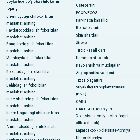
Joylashuv bo'yicha shifokorni
Osteoartrit
toping
PCOD/PCOS
Chennaydagi shifokor bilan
Parkinson kasalligi
maslahatlashing
Romatoid artrit
Haydaroboddagi shifokor bilan
Skin shartlari
maslahatlashing
Stroke
Bangalordagi shifokor bilan
Tiroid kasalliklari
maslahatlashing
Mumbaydagi shifokor bilan
Hammasini ko'rish
maslahatlashing
Davolanish va muolajalar
Kolkatadagi shifokor bilan
Angioplastika va stent
maslahatlashing
Tizza o'zgartira
Dehlidagi shifokor bilan
Suyak iligi transplantatsiyasi
maslahatlashing
(BMT)
Pune shahridagi shifokor bilan
CABG
maslahatlashing
CART CELL terapiyasi
Karim Nagardagi shifokor bilan
Xoletsistektomiya (o't pufagini
maslahatlashing
olib tashlash)
Ahmadoboddagi shifokor bilan
Laparoskopik xoletsistektomiya
maslahatlashing
Histerektomiya