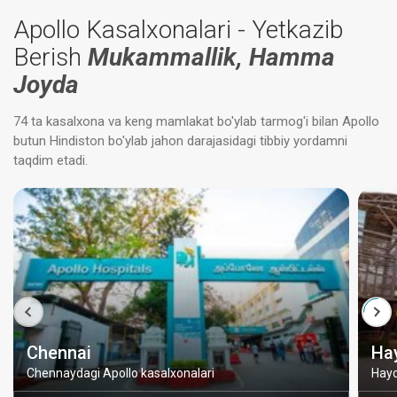
Apollo Kasalxonalari - Yetkazib
Berish
Mukammallik, Hamma
Joyda
74 ta kasalxona va keng mamlakat bo'ylab tarmog'i bilan Apollo
butun Hindiston bo'ylab jahon darajasidagi tibbiy yordamni
taqdim etadi.
Chennai
Ha
Chennaydagi Apollo kasalxonalari
Hayd