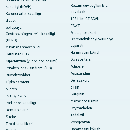
Surunkali obstruktiv o'pka
Rezum suv bug'lari bilan
kasalligi (KOAH)
davolash
Koroner arter kasalligi
128 tilim CT SCAN
diabet
ESWT
epilepsiya
AI diagnostikasi
Gastroözofageal reflü kasalligi
Stereotaktik neyroxirurgiya
(GERD)
apparati
Yurak etishmovchiligi
Hammasini ko'rish
Herniated Disk
Dori vositalari
Gipertenziya (yuqori qon bosimi)
Adapalen
Irritaben ichak sindromi (IBS)
Astaxanthin
Buyrak toshlari
Deflazakort
O'pka saratoni
glisin
Migren
L-arginin
PCOD/PCOS
methylcobalamin
Parkinson kasalligi
Oxymetholon
Romatoid artrit
Tadalafil
Stroke
Vonoprazan
Tiroid kasalliklari
Hammasini ko'rish