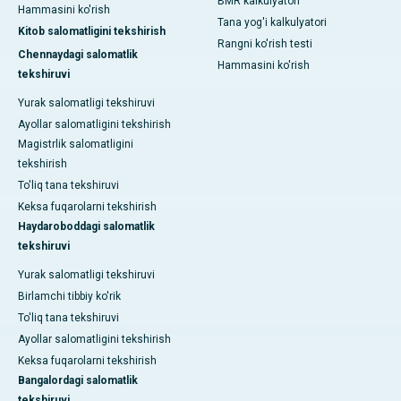
BMR kalkulyatori
Hammasini ko'rish
Tana yog'i kalkulyatori
Kitob salomatligini tekshirish
Rangni ko'rish testi
Chennaydagi salomatlik
Hammasini ko'rish
tekshiruvi
Yurak salomatligi tekshiruvi
Ayollar salomatligini tekshirish
Magistrlik salomatligini
tekshirish
To'liq tana tekshiruvi
Keksa fuqarolarni tekshirish
Haydaroboddagi salomatlik
tekshiruvi
Yurak salomatligi tekshiruvi
Birlamchi tibbiy ko'rik
To'liq tana tekshiruvi
Ayollar salomatligini tekshirish
Keksa fuqarolarni tekshirish
Bangalordagi salomatlik
tekshiruvi