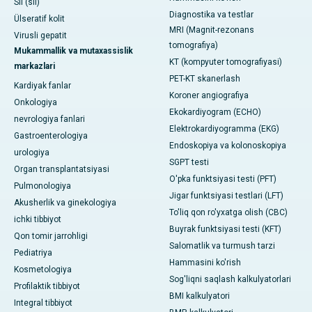
Sil (sil)
Diagnostika va testlar
Ülseratif kolit
MRI (Magnit-rezonans
Virusli gepatit
tomografiya)
Mukammallik va mutaxassislik
KT (kompyuter tomografiyasi)
markazlari
PET-KT skanerlash
Kardiyak fanlar
Koroner angiografiya
Onkologiya
Ekokardiyogram (ECHO)
nevrologiya fanlari
Elektrokardiyogramma (EKG)
Gastroenterologiya
Endoskopiya va kolonoskopiya
urologiya
SGPT testi
Organ transplantatsiyasi
O'pka funktsiyasi testi (PFT)
Pulmonologiya
Jigar funktsiyasi testlari (LFT)
Akusherlik va ginekologiya
To'liq qon ro'yxatga olish (CBC)
ichki tibbiyot
Buyrak funktsiyasi testi (KFT)
Qon tomir jarrohligi
Salomatlik va turmush tarzi
Pediatriya
Hammasini ko'rish
Kosmetologiya
Sog'liqni saqlash kalkulyatorlari
Profilaktik tibbiyot
BMI kalkulyatori
Integral tibbiyot