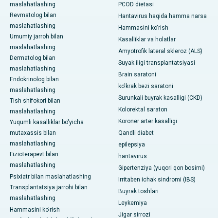
maslahatlashing
PCOD dietasi
Revmatolog bilan
Hantavirus haqida hamma narsa
maslahatlashing
Hammasini ko'rish
Umumiy jarroh bilan
Kasalliklar va holatlar
maslahatlashing
Amyotrofik lateral skleroz (ALS)
Dermatolog bilan
Suyak iligi transplantatsiyasi
maslahatlashing
Brain saratoni
Endokrinolog bilan
ko'krak bezi saratoni
maslahatlashing
Surunkali buyrak kasalligi (CKD)
Tish shifokori bilan
Kolorektal saraton
maslahatlashing
Koroner arter kasalligi
Yuqumli kasalliklar bo'yicha
mutaxassis bilan
Qandli diabet
maslahatlashing
epilepsiya
Fizioterapevt bilan
hantavirus
maslahatlashing
Gipertenziya (yuqori qon bosimi)
Psixiatr bilan maslahatlashing
Irritaben ichak sindromi (IBS)
Transplantatsiya jarrohi bilan
Buyrak toshlari
maslahatlashing
Leykemiya
Hammasini ko'rish
Jigar sirrozi