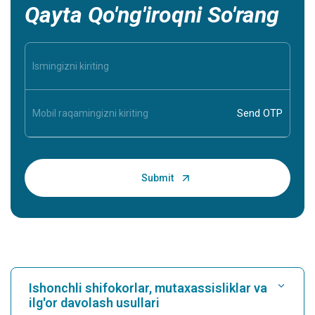
Qayta Qo'ng'iroqni So'rang
Ishonchli shifokorlar, mutaxassisliklar va
ilg'or davolash usullari