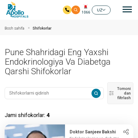
Aso
UZ
1066
Asosiy mundarijaga
Bosh sahifa
Shifokorlar
Pune Shahridagi Eng Yaxshi
Endokrinologiya Va Diabetga
Qarshi Shifokorlar
Tomoni
dan
filtrlash
Jami shifokorlar:
4
Doktor Sanjeev Bakshi