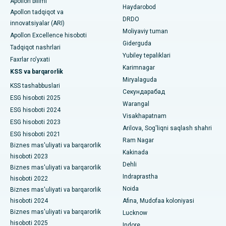
Apollon bilimi
Ahmedabaddagi Ellisbridge shahridagi eng yaxshi shifoxona
Haydarobod
kolonoskopiya
Apollon tadqiqot va
DRDO
innovatsiyalar (ARI)
Nyu-Dehlidagi eng yaxshi shifoxona
Polipektomiya
Moliyaviy tuman
Apollon Excellence hisoboti
Giderguda
DRDO, Haydaroboddagi eng yaxshi shifoxona
Tadqiqot nashrlari
Mulohaza miya stimulyatsiyasi
Yubiley tepaliklari
Faxrlar ro'yxati
GS Road, Guwahati shahridagi eng yaxshi kasalxona
Karimnagar
Peritoneal dializ
KSS va barqarorlik
Miryalaguda
Hyderguda, Haydaroboddagi eng yaxshi shifoxona
KSS tashabbuslari
Buyrak biopsiyasi
Секундарабад
ESG hisoboti 2025
Warangal
Vijay Nagar, Indoredagi eng yaxshi shifoxona
Paratiroidektomiya
ESG hisoboti 2024
Visakhapatnam
ESG hisoboti 2023
Suryaraopeta Main Road, Kakinadadagi eng yaxshi kasalxona
Arilova, Sog'liqni saqlash shahri
Sitoreduktiv jarrohlik
ESG hisoboti 2021
Ram Nagar
Kalkutta shahridagi Kanal aylanma yo'lidagi eng yaxshi
Biznes mas'uliyati va barqarorlik
Seramika bilan umumiy tizzani almashtirish
Kakinada
shifoxona
hisoboti 2023
Dehli
Biznes mas'uliyati va barqarorlik
ERCP
CBD Belapur, Navi Mumbaydagi eng yaxshi shifoxona
Indraprastha
hisoboti 2022
Noida
Biznes mas'uliyati va barqarorlik
Panchavati, Nashikdagi eng yaxshi shifoxona
hisoboti 2024
Afina, Mudofaa koloniyasi
Biznes mas'uliyati va barqarorlik
Lucknow
Sekunderabad, Haydaroboddagi eng yaxshi shifoxona
hisoboti 2025
Indore