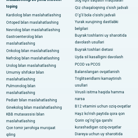
Sog'liqni saqlash maqolalari
toping
Qiz chaqaloqning o'sish jadvali
Kardiolog bilan maslahatlashing
O'g'il bola o'sishi jadvali
Yurak xurujining dastlabki
Ortoped bilan maslahatlashing
belgilari
Nevrolog bilan maslahatlashing
Buyrak toshlarini uy sharoitida
Gastroenterolog bilan
davolash usullari
maslahatlashing
Buyrak toshlari dietasi
Onkolog bilan maslahatlashing
Uyda sil kasalligini davolash
Nefrolog bilan maslahatlashing
PCOD va PCOS
Urolog bilan maslahatlashing
Balanslangan ovqatlanish
Umumiy shifokor bilan
Triglitseridlarni kamaytirish
maslahatlashing
usullari
Pulmonolog bilan
Virusli isitma haqida hamma
maslahatlashing
narsa
Pediatr bilan maslahatlashing
B12 vitamini uchun oziq-ovqatlar
Ginekolog bilan maslahatlashing
Hayz ko'rish paytida qora qon
KBB mutaxassisi bilan
Qorin og'rig'iga qarshi
maslahatlashing
kurashadigan oziq-ovqatlar
Qon tomir jarrohiga murojaat
Diareya uchun uy sharoitida
qiling