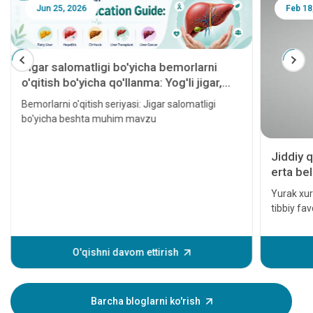
Jun 25, 2026
Feb 18
Jigar salomatligi bo'yicha bemorlarni
o'qitish bo'yicha qo'llanma: Yog'li jigar,
gepatit, sirroz, jigar transplantatsiyasi va
Bemorlarni o'qitish seriyasi: Jigar salomatligi
jigar saratoni
bo'yicha beshta muhim mavzu
Jiddiy q
erta bel
Yurak xuru
tibbiy fa
davolanm
hatto o'l
yurak hodi
O'qishni davom ettirish
xurujining
Ushbu alo
yaqiningi
Barcha bloglarni ko'rish
shuning u