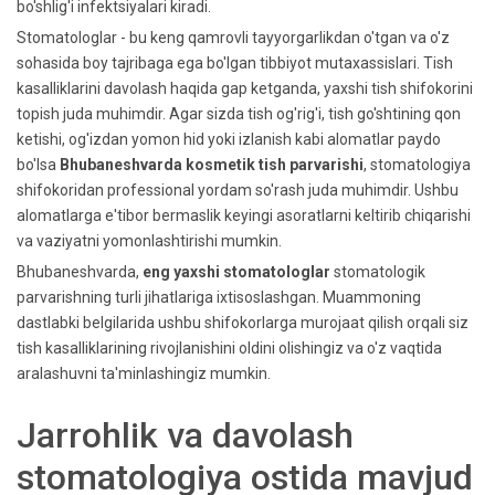
bo'shlig'i infektsiyalari kiradi.
Stomatologlar - bu keng qamrovli tayyorgarlikdan o'tgan va o'z
sohasida boy tajribaga ega bo'lgan tibbiyot mutaxassislari. Tish
kasalliklarini davolash haqida gap ketganda, yaxshi tish shifokorini
topish juda muhimdir. Agar sizda tish og'rig'i, tish go'shtining qon
ketishi, og'izdan yomon hid yoki izlanish kabi alomatlar paydo
bo'lsa
Bhubaneshvarda kosmetik tish parvarishi
, stomatologiya
shifokoridan professional yordam so'rash juda muhimdir. Ushbu
alomatlarga e'tibor bermaslik keyingi asoratlarni keltirib chiqarishi
va vaziyatni yomonlashtirishi mumkin.
Bhubaneshvarda,
eng yaxshi stomatologlar
stomatologik
parvarishning turli jihatlariga ixtisoslashgan. Muammoning
dastlabki belgilarida ushbu shifokorlarga murojaat qilish orqali siz
tish kasalliklarining rivojlanishini oldini olishingiz va o'z vaqtida
aralashuvni ta'minlashingiz mumkin.
Jarrohlik va davolash
stomatologiya ostida mavjud