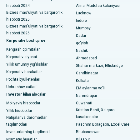
Panchavati, Nashikdagi eng yaxshi shifoxona
hisoboti 2024
Afina, Mudofaa koloniyasi
Biznes mas'uliyati va barqarorlik
Lucknow
Sekunderabad, Haydaroboddagi eng yaxshi shifoxona
hisoboti 2025
Indore
Biznes mas'uliyati va barqarorlik
Seshadripuramdagi eng yaxshi kasalxona, Bangalor
Mumbay
hisoboti 2026
Dadar
Waltair Main Road, Visakhapatnamdagi eng yaxshi shifoxona
Korporativ boshqaruv
qo'yish
Kengash qo'mitalari
Nashik
Subhash Nagar yo'lidagi eng yaxshi kasalxona, Karimnagar
Korporativ siyosat
Ahmedabad
Managari, Karaikudi shahridagi eng yaxshi shifoxona
Yillik umumiy yig'ilishlar
Shahar markazi, Ellisbridge
Korporativ harakatlar
Gandhinagar
Arepally, Warangaldagi eng yaxshi shifoxona
Pochta byulletenlari
Kolkata
Uchrashuv xatlari
EM aylanma yo'li
Arera koloniyasidagi eng yaxshi kasalxona, Bhopal
Investor bilan aloqalar
Narendrapur
Jayanagar, Bangalordagi eng yaxshi kasalxona
Moliyaviy hisobotlar
Guwahati
Kristian Basti, Xalqaro
Yillik hisobotlar
KK Nagar, Madurai shahridagi eng yaxshi shifoxona
kasalxonalar
Natijalar va daromadlar
taqdimotlari
Paschim Boragaon, Excel Care
Ramji Nagardagi eng yaxshi kasalxona, Nellore
Investorlarning taqdimoti
Bhubaneswar
19-sektordagi eng yaxshi shifoxona, Rourkela
Normativ hujjatlar
Bilaspur