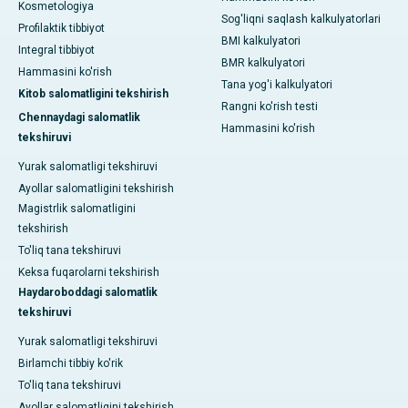
Kosmetologiya
Sog'liqni saqlash kalkulyatorlari
Profilaktik tibbiyot
BMI kalkulyatori
Integral tibbiyot
BMR kalkulyatori
Hammasini ko'rish
Tana yog'i kalkulyatori
Kitob salomatligini tekshirish
Rangni ko'rish testi
Chennaydagi salomatlik
Hammasini ko'rish
tekshiruvi
Yurak salomatligi tekshiruvi
Ayollar salomatligini tekshirish
Magistrlik salomatligini
tekshirish
To'liq tana tekshiruvi
Keksa fuqarolarni tekshirish
Haydaroboddagi salomatlik
tekshiruvi
Yurak salomatligi tekshiruvi
Birlamchi tibbiy ko'rik
To'liq tana tekshiruvi
Ayollar salomatligini tekshirish