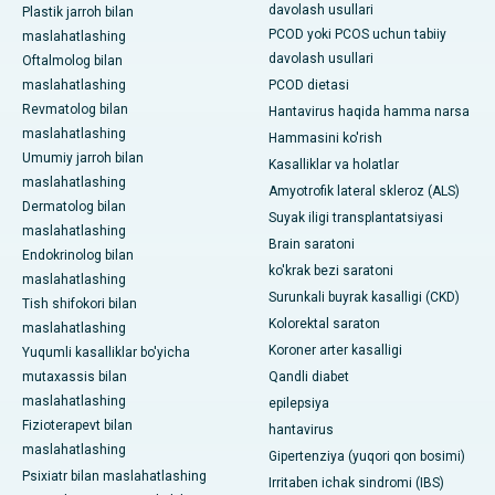
davolash usullari
Plastik jarroh bilan
PCOD yoki PCOS uchun tabiiy
maslahatlashing
davolash usullari
Oftalmolog bilan
maslahatlashing
PCOD dietasi
Revmatolog bilan
Hantavirus haqida hamma narsa
maslahatlashing
Hammasini ko'rish
Umumiy jarroh bilan
Kasalliklar va holatlar
maslahatlashing
Amyotrofik lateral skleroz (ALS)
Dermatolog bilan
Suyak iligi transplantatsiyasi
maslahatlashing
Brain saratoni
Endokrinolog bilan
ko'krak bezi saratoni
maslahatlashing
Surunkali buyrak kasalligi (CKD)
Tish shifokori bilan
Kolorektal saraton
maslahatlashing
Koroner arter kasalligi
Yuqumli kasalliklar bo'yicha
mutaxassis bilan
Qandli diabet
maslahatlashing
epilepsiya
Fizioterapevt bilan
hantavirus
maslahatlashing
Gipertenziya (yuqori qon bosimi)
Psixiatr bilan maslahatlashing
Irritaben ichak sindromi (IBS)