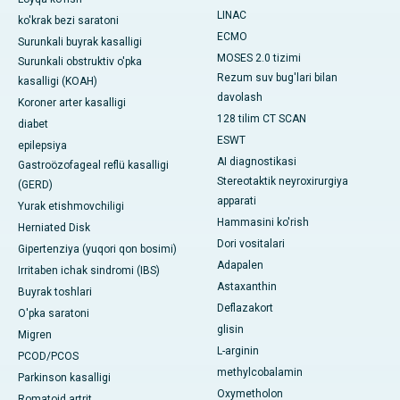
LINAC
ko'krak bezi saratoni
ECMO
Surunkali buyrak kasalligi
MOSES 2.0 tizimi
Surunkali obstruktiv o'pka
Rezum suv bug'lari bilan
kasalligi (KOAH)
davolash
Koroner arter kasalligi
128 tilim CT SCAN
diabet
ESWT
epilepsiya
AI diagnostikasi
Gastroözofageal reflü kasalligi
Stereotaktik neyroxirurgiya
(GERD)
apparati
Yurak etishmovchiligi
Hammasini ko'rish
Herniated Disk
Dori vositalari
Gipertenziya (yuqori qon bosimi)
Adapalen
Irritaben ichak sindromi (IBS)
Astaxanthin
Buyrak toshlari
Deflazakort
O'pka saratoni
glisin
Migren
L-arginin
PCOD/PCOS
methylcobalamin
Parkinson kasalligi
Oxymetholon
Romatoid artrit