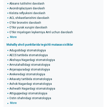
Absans tutilishni davolash
Axondroplaziyani davolash
Kislota reflyuksini davolash
ACL shikastlanishini davolash
O'tkir bronxitni davolash
O'tkir yurak xurujini davolash
O'tkir miyelogen leykemiya Aml uchun davolash
More
Mahalliy aholi punktlarida tegishli mutaxassisliklar
Adugodidagi stomatologiya
AECS tartibida stomatologiya
Akshaya Nagardagi stomatologiya
Amrutahallidagi stomatologiya
Anjanapuradagi stomatologiya
Arekeredagi stomatologiya
Arkavaty tartibida stomatologiya
Ashok Nagardagi stomatologiya
Ashwath Nagardagi stomatologiya
Attiguppedagi stomatologiya
Ostin shahridagi stomatologiya
More