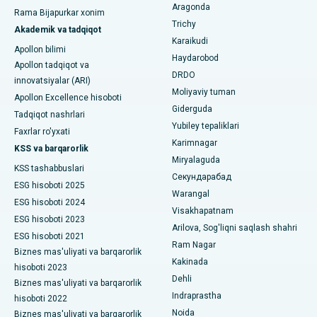
Ko'krak bezi saratoni operatsiyasi
Aragonda
Rama Bijapurkar xonim
Umumiy jarrohni toping
Trichy
Bilaspurdagi Seepat yo'lidagi eng yaxshi kasalxona
Akademik va tadqiqot
Brakiterapiya
Karaikudi
Apollon bilimi
Ahmedabaddagi Ellisbridge shahridagi eng yaxshi shifoxona
Haydarobod
kolonoskopiya
Apollon tadqiqot va
DRDO
innovatsiyalar (ARI)
Nyu-Dehlidagi eng yaxshi shifoxona
Polipektomiya
Moliyaviy tuman
Apollon Excellence hisoboti
Giderguda
DRDO, Haydaroboddagi eng yaxshi shifoxona
Tadqiqot nashrlari
Mulohaza miya stimulyatsiyasi
Yubiley tepaliklari
Faxrlar ro'yxati
GS Road, Guwahati shahridagi eng yaxshi kasalxona
Karimnagar
Peritoneal dializ
KSS va barqarorlik
Miryalaguda
Hyderguda, Haydaroboddagi eng yaxshi shifoxona
KSS tashabbuslari
Buyrak biopsiyasi
Секундарабад
ESG hisoboti 2025
Warangal
Vijay Nagar, Indoredagi eng yaxshi shifoxona
Paratiroidektomiya
ESG hisoboti 2024
Visakhapatnam
ESG hisoboti 2023
Suryaraopeta Main Road, Kakinadadagi eng yaxshi kasalxona
Arilova, Sog'liqni saqlash shahri
Sitoreduktiv jarrohlik
ESG hisoboti 2021
Ram Nagar
Kalkutta shahridagi Kanal aylanma yo'lidagi eng yaxshi
Biznes mas'uliyati va barqarorlik
Seramika bilan umumiy tizzani almashtirish
Kakinada
shifoxona
hisoboti 2023
Dehli
Biznes mas'uliyati va barqarorlik
ERCP
CBD Belapur, Navi Mumbaydagi eng yaxshi shifoxona
Indraprastha
hisoboti 2022
Noida
Biznes mas'uliyati va barqarorlik