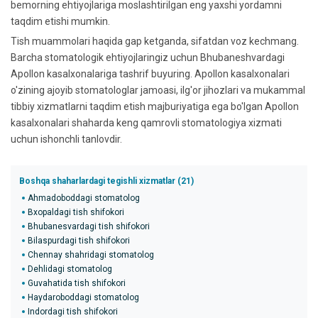
bemorning ehtiyojlariga moslashtirilgan eng yaxshi yordamni
taqdim etishi mumkin.
Tish muammolari haqida gap ketganda, sifatdan voz kechmang.
Barcha stomatologik ehtiyojlaringiz uchun Bhubaneshvardagi
Apollon kasalxonalariga tashrif buyuring. Apollon kasalxonalari
o'zining ajoyib stomatologlar jamoasi, ilg'or jihozlari va mukammal
tibbiy xizmatlarni taqdim etish majburiyatiga ega bo'lgan Apollon
kasalxonalari shaharda keng qamrovli stomatologiya xizmati
uchun ishonchli tanlovdir.
Boshqa shaharlardagi tegishli xizmatlar (21)
Ahmadoboddagi stomatolog
Bxopaldagi tish shifokori
Bhubanesvardagi tish shifokori
Bilaspurdagi tish shifokori
Chennay shahridagi stomatolog
Dehlidagi stomatolog
Guvahatida tish shifokori
Haydaroboddagi stomatolog
Indordagi tish shifokori