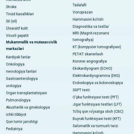
Tadalafil
Stroke
Vonoprazan
Tiroid kasalliklari
Hammasini ko'rish
Sil (sil)
Diagnostika va testlar
Ülseratif kolit
MRI (Magnit-rezonans
Virusli gepatit
tomografiya)
Mukammallik va mutaxassislik
KT (kompyuter tomografiyasi)
markazlari
PET-KT skanerlash
Kardiyak fanlar
Koroner angiografiya
Onkologiya
Ekokardiyogram (ECHO)
nevrologiya fanlari
Elektrokardiyogramma (EKG)
Gastroenterologiya
Endoskopiya va kolonoskopiya
urologiya
SGPT testi
Organ transplantatsiyasi
O'pka funktsiyasi testi (PFT)
Pulmonologiya
Jigar funktsiyasi testlari (LFT)
Akusherlik va ginekologiya
To'liq qon ro'yxatga olish (CBC)
ichki tibbiyot
Buyrak funktsiyasi testi (KFT)
Qon tomir jarrohligi
Salomatlik va turmush tarzi
Pediatriya
Hammasini ko'rish