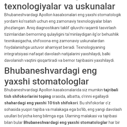
texnologiyalar va uskunalar
Bhubaneshvardagi Apollon kasalxonalari eng yaxshi stomatologik
yordam ko'rsatish uchun eng zamonaviy texnologiyalar bilan
jihozlangan. Aniq diagnostikani taklif qiluvchi raqamli tasvirlash
tizimlaridan bemorning qulayligini ta'minlaydigan ilg'or behushlik
texnikasigacha, shifoxona eng zamonaviy uskunalardan
foydalanishga ustuvor ahamiyat beradi. Texnologiyaning
integratsiyasi nafaqat davolash natijalarini yaxshilaydi, balki
davolanish vaqtini qisqartiradi va bemor tajribasini yaxshilaydi.
Bhubaneshvardagi eng
yaxshi stomatologlar
Bhubaneshvardagi Apollon kasalxonalarida siz mumkin
tajribali
tish shifokorlarini toping
orasida, albatta, o'rinni egallaydi
shahardagi eng yaxshi 10 tish shifokori
. Bu shifokorlar o'z
sohasida yuqori tajriba va malakaga ega bo'lib, eng yangi davolash
usullari bo'yicha keng bilimga ega. Ularning malakasi va tajribasi
bilan bular
Bhubaneshvardagi eng yaxshi stomatologlar
har bir