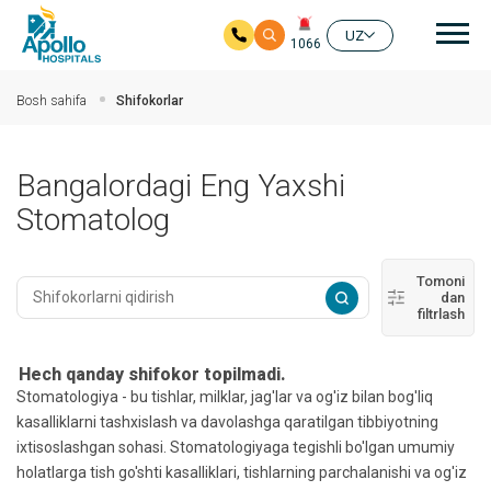
Aso
UZ
1066
Asosiy mundarijaga
Bosh sahifa
Shifokorlar
Bangalordagi Eng Yaxshi
Stomatolog
Tomoni
dan
filtrlash
Hech qanday shifokor topilmadi.
Stomatologiya - bu tishlar, milklar, jag'lar va og'iz bilan bog'liq
kasalliklarni tashxislash va davolashga qaratilgan tibbiyotning
ixtisoslashgan sohasi. Stomatologiyaga tegishli bo'lgan umumiy
holatlarga tish go'shti kasalliklari, tishlarning parchalanishi va og'iz