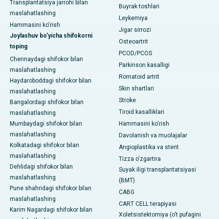
Transplantatsiya jarrohi bilan
Buyrak toshlari
maslahatlashing
Leykemiya
Hammasini ko'rish
Jigar sirrozi
Joylashuv bo'yicha shifokorni
Osteoartrit
toping
PCOD/PCOS
Chennaydagi shifokor bilan
Parkinson kasalligi
maslahatlashing
Romatoid artrit
Haydaroboddagi shifokor bilan
Skin shartlari
maslahatlashing
Stroke
Bangalordagi shifokor bilan
Tiroid kasalliklari
maslahatlashing
Mumbaydagi shifokor bilan
Hammasini ko'rish
maslahatlashing
Davolanish va muolajalar
Kolkatadagi shifokor bilan
Angioplastika va stent
maslahatlashing
Tizza o'zgartira
Dehlidagi shifokor bilan
Suyak iligi transplantatsiyasi
maslahatlashing
(BMT)
Pune shahridagi shifokor bilan
CABG
maslahatlashing
CART CELL terapiyasi
Karim Nagardagi shifokor bilan
Xoletsistektomiya (o't pufagini