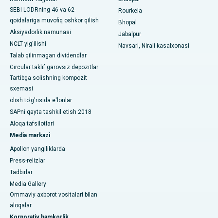
SEBI LODRning 46 va 62-
Rourkela
Swargate, Pune shahridagi eng yaxshi shifoxona
qoidalariga muvofiq oshkor qilish
Bhopal
Aksiyadorlik namunasi
Jabalpur
Janubiy Dehlidagi eng yaxshi ayollar saraton kasalxonasi
NCLT yig'ilishi
Navsari, Nirali kasalxonasi
Talab qilinmagan dividendlar
Circular taklif garovsiz depozitlar
Tartibga solishning kompozit
sxemasi
olish to'g'risida e'lonlar
SAPni qayta tashkil etish 2018
Aloqa tafsilotlari
Media markazi
Apollon yangiliklarda
Press-relizlar
Tadbirlar
Media Gallery
Ommaviy axborot vositalari bilan
aloqalar
Korporativ hamkorlik