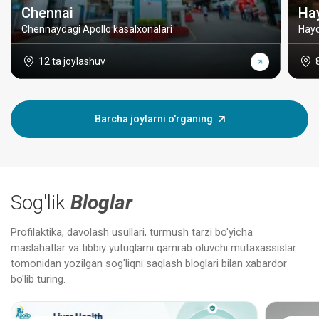
Chennai
Ha
Chennaydagi Apollo kasalxonalari
Hayd
12 ta joylashuv
Barcha joylarni o'rganing
Sog'lik
Bloglar
Profilaktika, davolash usullari, turmush tarzi bo'yicha
maslahatlar va tibbiy yutuqlarni qamrab oluvchi mutaxassislar
tomonidan yozilgan sog'liqni saqlash bloglari bilan xabardor
bo'lib turing.