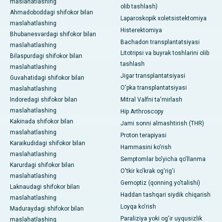
maslahatlashing
olib tashlash)
Ahmadoboddagi shifokor bilan
Laparoskopik xoletsistektomiya
maslahatlashing
Histerektomiya
Bhubanesvardagi shifokor bilan
Bachadon transplantatsiyasi
maslahatlashing
Litotripsi va buyrak toshlarini olib
Bilaspurdagi shifokor bilan
tashlash
maslahatlashing
Jigar transplantatsiyasi
Guvahatidagi shifokor bilan
O'pka transplantatsiyasi
maslahatlashing
Indoredagi shifokor bilan
Mitral Valfni ta'mirlash
maslahatlashing
Hip Arthroscopy
Kakinada shifokor bilan
Jami sonni almashtirish (THR)
maslahatlashing
Proton terapiyasi
Karaikudidagi shifokor bilan
Hammasini ko'rish
maslahatlashing
Semptomlar bo'yicha qo'llanma
Karurdagi shifokor bilan
O'tkir ko'krak og'rig'i
maslahatlashing
Gemoptiz (qonning yo'talishi)
Laknaudagi shifokor bilan
Haddan tashqari siydik chiqarish
maslahatlashing
Loyqa ko'rish
Maduraydagi shifokor bilan
Paraliziya yoki og'ir uyqusizlik
maslahatlashing