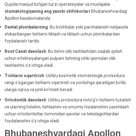
Quyida mavjud bo'lgan ba'zi operatsiyalar va muolajalar
stomatologiyaning eng yaxshi shifokorlari
Bhubaneshvardagi
Apollon kasalxonalarida:
Dental plombalarning
: Bu bo'shliqlar yoki parchalanish natijasida
shikastlangan tishlarni tiklash va tiklash uchun plombalardan
foydalanish tartibi.
Root Canal davolash
: Bu tishni olib tashlashdan saqlab qolish
uchun infektsiyalangan pulpani tishning ichki qismidan olib
tashlashni o'z ichiga oladi.
Tishlarni oqartirish
: Ushbu kosmetik stomatologik protsedura
rangi o'zgargan tishlarni oqartirish va yoritishga qaratilgan bo'lib,
ularga oqroq va jonli ko'rinish beradi.
Ortodontik davolash
:
Ushbu protsedura noto'g'ri tishlarni tuzatish
va ularning holatini, tishlashini va umumiy hizalanishini yaxshilash
uchun ortodontistlar tomonidan qavslar va tekislagichlardan
foydalanishni o'z ichiga oladi.
Bhubaneshvardagi Apollon