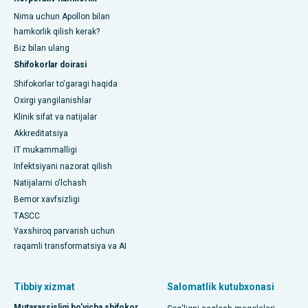
Nima uchun Apollon bilan
hamkorlik qilish kerak?
Biz bilan ulang
Shifokorlar doirasi
Shifokorlar to'garagi haqida
Oxirgi yangilanishlar
Klinik sifat va natijalar
Akkreditatsiya
IT mukammalligi
Infektsiyani nazorat qilish
Natijalarni o'lchash
Bemor xavfsizligi
TASCC
Yaxshiroq parvarish uchun
raqamli transformatsiya va AI
Tibbiy xizmat
Salomatlik kutubxonasi
Mutaxassisligi bo'yicha shifokor