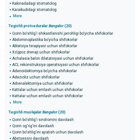
Kakinadadagi stomatolog
Karaikudidagi stomatolog
More
Tegishli protseduralar
Bangalor
(20)
Qorin bo'shlig'i shikastlanishi jarrohligi bo'yicha shifokorlar
Abdominoplastika bo'yicha shifokorlar
Ablatsiya terapiyasi uchun shifokorlar
Xo'ppoz drenaji uchun shifokorlar
Achalasia balon dilatatsiyasi uchun shifokorlar
ACL rekonstruksiya operatsiyasi uchun shifokorlar
Adenoidektomiya bo'yicha shifokorlar
Adezioliz uchun shifokorlar
Adrenalektomiya uchun shifokorlar
Kattalar uchun emlash uchun shifokorlar
Kattalar uchun emlash uchun shifokorlar
More
Tegishli muolajalar
Bangalor
(20)
Qorin bo'shlig'i sindromini davolash
Qorin og'rig'ini davolash
Qorin bo'shlig'ini ajratish uchun davolash
Abstsessni davolash