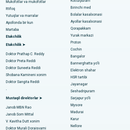
Kotturpuram
Jubilee Hillsdagi eng yaxshi kasalxona, Haydarobod
Mukofotlar va mukofotlar
liposuction
Birinchi med
Dermatologni toping
Ittifoq
Tondiarpet, Chennai shahridagi eng yaxshi shifoxona
Bolalar kasalxonasi
Koroner angiografiya
Yutuqlar va marralar
Ayollar kasalxonasi
Apollonda bir kun
Kotturpuram, Chennai shahridagi eng yaxshi shifoxona
Transkateter Aorta valfini almashtirish
Qorapakkam
Urologni toping
Martaba
Yurak markazi
Kovai yo'lidagi eng yaxshi kasalxona, Karur
Etakchilik
MitraClip vana ta'mirlash
Proton
Etakchilik ➤
Karapakkam, Chennaydagi eng yaxshi shifoxona
Cochin
Minimal invaziv yurak jarrohligi
Diabetologni toping
Doktor Prathap C. Reddy
Bangalor
Arilova, Vizagdagi eng yaxshi shifoxona
Doktor Preta Reddi
Kateterni yo'q qilish
Bannerghatta yo'li
Doktor Suneeta Reddi
Elektron shahar
Kanpur yo'lidagi eng yaxshi kasalxona, Laknau
Ginekologni toping
ACL rekonstruksiya jarrohligi
Shobana Kamineni xonim
HSR tartibi
Doktor Sangita Reddi
Noida shtatidagi 26-sektordagi eng yaxshi shifoxona
Jayanagar
Orqaga elkalarni almashtirish
.
Seshadripuram
Umumiy shifokorni toping
Gandhinagar, Ahmedabaddagi eng yaxshi shifoxona
Endometriya ablasyonu
Mustaqil direktorlar ➤
Sarjapur yo'li
Mysore
Aragonda, Andhra Pradeshdagi eng yaxshi shifoxona
Janob MBN Rao
Bachadon arteriyasi embolizatsiyasi
Madurai
Janob Som Mittal
Psixologni toping
Bannerghatta yo'lidagi eng yaxshi kasalxona, Bangalor
Karur
Tuxumdon sistektomiyasi
V. Kavitha Dutt xonim
Nellore
Doktor Murali Doraisvami
Bhubaneswardagi 15-bo'limdagi eng yaxshi kasalxona