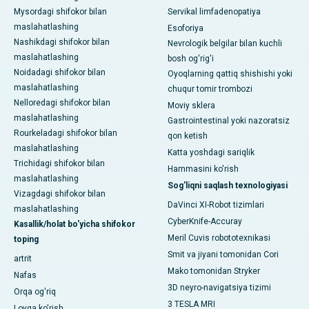
Mysordagi shifokor bilan
Servikal limfadenopatiya
maslahatlashing
Esoforiya
Nashikdagi shifokor bilan
Nevrologik belgilar bilan kuchli
maslahatlashing
bosh og'rig'i
Noidadagi shifokor bilan
Oyoqlarning qattiq shishishi yoki
maslahatlashing
chuqur tomir trombozi
Nelloredagi shifokor bilan
Moviy sklera
maslahatlashing
Gastrointestinal yoki nazoratsiz
Rourkeladagi shifokor bilan
qon ketish
maslahatlashing
Katta yoshdagi sariqlik
Trichidagi shifokor bilan
Hammasini ko'rish
maslahatlashing
Sog'liqni saqlash texnologiyasi
Vizagdagi shifokor bilan
DaVinci XI-Robot tizimlari
maslahatlashing
CyberKnife-Accuray
Kasallik/holat bo'yicha shifokor
Meril Cuvis robototexnikasi
toping
Smit va jiyani tomonidan Cori
artrit
Mako tomonidan Stryker
Nafas
3D neyro-navigatsiya tizimi
Orqa og'riq
3 TESLA MRI
Loyqa ko'rish