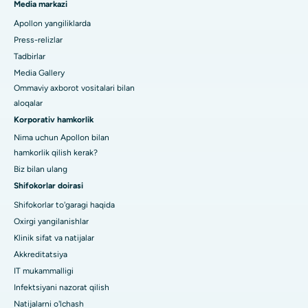
Media markazi
Apollon yangiliklarda
Press-relizlar
Tadbirlar
Media Gallery
Ommaviy axborot vositalari bilan
aloqalar
Korporativ hamkorlik
Nima uchun Apollon bilan
hamkorlik qilish kerak?
Biz bilan ulang
Shifokorlar doirasi
Shifokorlar to'garagi haqida
Oxirgi yangilanishlar
Klinik sifat va natijalar
Akkreditatsiya
IT mukammalligi
Infektsiyani nazorat qilish
Natijalarni o'lchash