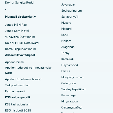
Noida shtatidagi 26-sektordagi eng yaxshi shifoxona
Doktor Sangita Reddi
Orqaga elkalarni almashtirish
Jayanagar
.
Seshadripuram
Umumiy shifokorni toping
Gandhinagar, Ahmedabaddagi eng yaxshi shifoxona
Endometriya ablasyonu
Mustaqil direktorlar ➤
Sarjapur yo'li
Aragonda, Andhra Pradeshdagi eng yaxshi shifoxona
Mysore
Bachadon arteriyasi embolizatsiyasi
Janob MBN Rao
Madurai
Janob Som Mittal
Psixologni toping
Bannerghatta yo'lidagi eng yaxshi kasalxona, Bangalor
Tuxumdon sistektomiyasi
Karur
V. Kavitha Dutt xonim
Nellore
Bhubaneswardagi 15-bo'limdagi eng yaxshi kasalxona
Doktor Murali Doraisvami
Ko'krak bezi saratoni operatsiyasi
Aragonda
Rama Bijapurkar xonim
Umumiy jarrohni toping
Bilaspurdagi Seepat yo'lidagi eng yaxshi kasalxona
Trichy
Brakiterapiya
Akademik va tadqiqot
Karaikudi
Apollon bilimi
Ahmedabaddagi Ellisbridge shahridagi eng yaxshi shifoxona
kolonoskopiya
Haydarobod
Apollon tadqiqot va innovatsiyalar
DRDO
Nyu-Dehlidagi eng yaxshi shifoxona
(ARI)
Polipektomiya
Moliyaviy tuman
Apollon Excellence hisoboti
DRDO, Haydaroboddagi eng yaxshi shifoxona
Giderguda
Mulohaza miya stimulyatsiyasi
Tadqiqot nashrlari
Yubiley tepaliklari
Faxrlar ro'yxati
GS Road, Guwahati shahridagi eng yaxshi kasalxona
Peritoneal dializ
Karimnagar
KSS va barqarorlik
Miryalaguda
Hyderguda, Haydaroboddagi eng yaxshi shifoxona
KSS tashabbuslari
Buyrak biopsiyasi
Секундарабад
ESG hisoboti 2025