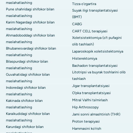
maslahatlashing
Tizza o'zgartira
Pune shahridagi shifokor bilan
Suyak iligi transplantatsiyasi
maslahatlashing
(BMT)
Karim Nagardagi shifokor bilan
CABG
maslahatlashing
CART CELL terapiyasi
Ahmadoboddagi shifokor bilan
Xoletsistektomiya (o't pufagini
maslahatlashing
olib tashlash)
Bhubanesvardagi shifokor bilan
Laparoskopik xoletsistektomiya
maslahatlashing
Histerektomiya
Bilaspurdagi shifokor bilan
Bachadon transplantatsiyasi
maslahatlashing
Litotripsi va buyrak toshlarini olib
Guvahatidagi shifokor bilan
tashlash
maslahatlashing
Jigar transplantatsiyasi
Indoredagi shifokor bilan
O'pka transplantatsiyasi
maslahatlashing
Mitral Valfni ta'mirlash
Kakinada shifokor bilan
maslahatlashing
Hip Arthroscopy
Karaikudidagi shifokor bilan
Jami sonni almashtirish (THR)
maslahatlashing
Proton terapiyasi
Karurdagi shifokor bilan
Hammasini ko'rish