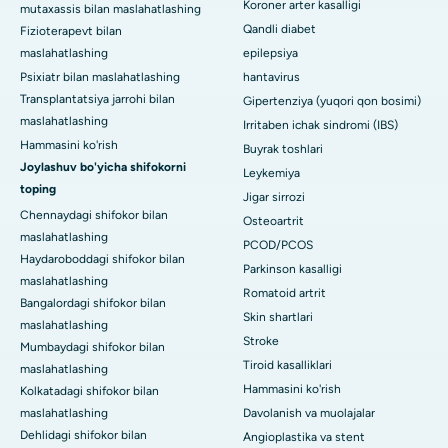
Koroner arter kasalligi
mutaxassis bilan maslahatlashing
Qandli diabet
Fizioterapevt bilan
maslahatlashing
epilepsiya
Psixiatr bilan maslahatlashing
hantavirus
Transplantatsiya jarrohi bilan
Gipertenziya (yuqori qon bosimi)
maslahatlashing
Irritaben ichak sindromi (IBS)
Hammasini ko'rish
Buyrak toshlari
Joylashuv bo'yicha shifokorni
Leykemiya
toping
Jigar sirrozi
Chennaydagi shifokor bilan
Osteoartrit
maslahatlashing
PCOD/PCOS
Haydaroboddagi shifokor bilan
Parkinson kasalligi
maslahatlashing
Romatoid artrit
Bangalordagi shifokor bilan
Skin shartlari
maslahatlashing
Stroke
Mumbaydagi shifokor bilan
Tiroid kasalliklari
maslahatlashing
Hammasini ko'rish
Kolkatadagi shifokor bilan
maslahatlashing
Davolanish va muolajalar
Dehlidagi shifokor bilan
Angioplastika va stent