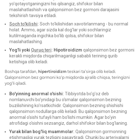
yo'qotayotganingizni his qilsangiz, shifokor bilan
maslahatlashish va qalqonsimon bez gormoni darajasini
tekshirish tavsiya etiladi.
Soch to'kilishi
:
Soch to'kilishidan xavotirlanmang - bu normal
holat. Ammo, agar sizda kal dog'lar yoki sochlaringiz
kutilmaganda ingichka bo'lib qolsa, shifokor bilan
maslahatlashing.
Yog'li yoki
Quruq teri
: Hipotiroidizm
qalqonsimon bez gormoni
kerakli miqdorda chiqarilmaganligi sababli terining qurib
ketishiga olib keladi.
Boshqa tarafdan,
hipertiroidizm
teskari ta'sirga olib keladi.
Qalqonsimon bez gormoni ko'p miqdorda ajralib chiqsa, teringizni
yog'li qiladi.
Bo'yinning anormal o'sishi:
Tibbiyotda bo'g'oz deb
nomlanuvchi bo'ynidagi bu o'smalar qalqonsimon bezning
buzilishining ko'rsatkichidir. Qalqonsimon bezning shishishi
qalqonsimon nodullarga olib keladi. Bu qalqonsimon bezning
anormal o'sishi tufayli ham bo'lishi mumkin. Agar bo'yin
atrofidagi o'sishni sezsangiz, darhol shifokor bilan bog'laning.
Yurak bilan bog'liq muammolar:
Qalqonsimon gormonning
etishmasligi yurak tezligini pasaytiradi. Chunki bu arteriyalarni