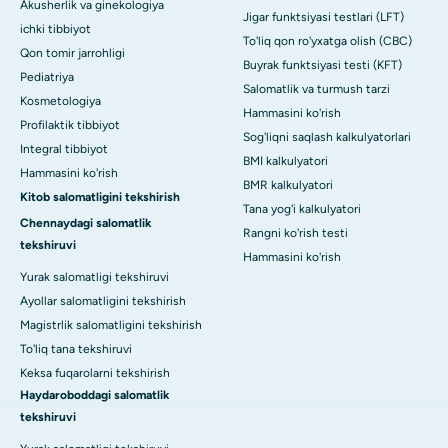
Akusherlik va ginekologiya
Jigar funktsiyasi testlari (LFT)
ichki tibbiyot
To'liq qon ro'yxatga olish (CBC)
Qon tomir jarrohligi
Buyrak funktsiyasi testi (KFT)
Pediatriya
Salomatlik va turmush tarzi
Kosmetologiya
Hammasini ko'rish
Profilaktik tibbiyot
Sog'liqni saqlash kalkulyatorlari
Integral tibbiyot
BMI kalkulyatori
Hammasini ko'rish
BMR kalkulyatori
Kitob salomatligini tekshirish
Tana yog'i kalkulyatori
Chennaydagi salomatlik
Rangni ko'rish testi
tekshiruvi
Hammasini ko'rish
Yurak salomatligi tekshiruvi
Ayollar salomatligini tekshirish
Magistrlik salomatligini tekshirish
To'liq tana tekshiruvi
Keksa fuqarolarni tekshirish
Haydaroboddagi salomatlik
tekshiruvi