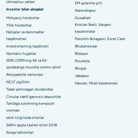
Uchrashuv xatlari
EM aylanma yo'li
Arera koloniyasidagi eng yaxshi kasalxona, Bhopal
Investor bilan aloqalar
Narendrapur
Jayanagar, Bangalordagi eng yaxshi kasalxona
Moliyaviy hisobotlar
Guwahati
Kristian Basti, Xalqaro
Yillik hisobotlar
KK Nagar, Madurai shahridagi eng yaxshi shifoxona
kasalxonalar
Natijalar va daromadlar
taqdimotlari
Paschim Boragaon, Excel Care
Ramji Nagardagi eng yaxshi kasalxona, Nellore
Investorlarning taqdimoti
Bhubaneswar
19-sektordagi eng yaxshi shifoxona, Rourkela
Normativ hujjatlar
Bilaspur
SEBI LODRning 46 va 62-
Rourkela
Swargate, Pune shahridagi eng yaxshi shifoxona
qoidalariga muvofiq oshkor qilish
Bhopal
Aksiyadorlik namunasi
Jabalpur
Janubiy Dehlidagi eng yaxshi ayollar saraton kasalxonasi
NCLT yig'ilishi
Navsari, Nirali kasalxonasi
Talab qilinmagan dividendlar
Circular taklif garovsiz depozitlar
Tartibga solishning kompozit
sxemasi
olish to'g'risida e'lonlar
SAPni qayta tashkil etish 2018
Aloqa tafsilotlari