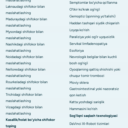
maslahatlashing
Semptomlar bo'yicha qo'llanma
Laknaudagi shifokor bilan
O'tkir ko'krak og'rig'i
maslahatlashing
Gemoptiz (qonning yo'talishi)
Maduraydagi shifokor bilan
Haddan tashqari siydik chiqarish
maslahatlashing
Loyqa ko'rish
Mysordagi shifokor bilan
Paraliziya yoki og'ir uyqusizlik
maslahatlashing
Servikal limfadenopatiya
Nashikdagi shifokor bilan
maslahatlashing
Esoforiya
Noidadagi shifokor bilan
Nevrologik belgilar bilan kuchli
maslahatlashing
bosh og'rig'i
Nelloredagi shifokor bilan
Oyoqlarning qattiq shishishi yoki
maslahatlashing
chuqur tomir trombozi
Rourkeladagi shifokor bilan
Moviy sklera
maslahatlashing
Gastrointestinal yoki nazoratsiz
Trichidagi shifokor bilan
qon ketish
maslahatlashing
Katta yoshdagi sariqlik
Vizagdagi shifokor bilan
Hammasini ko'rish
maslahatlashing
Sog'liqni saqlash texnologiyasi
Kasallik/holat bo'yicha shifokor
DaVinci XI-Robot tizimlari
toping