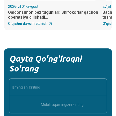
2026-yil 01-avgust
27 yil.2
Qalqonsimon bez tugunlari: Shifokorlar qachon
Bachado
operatsiya qilishadi...
tushuni
O'qishni davom ettirish
O'qishn
Qayta Qo'ng'iroqni
So'rang