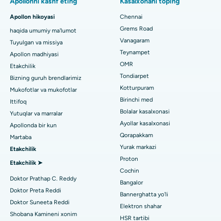
Apollonni kashf eting
Kasalxonani toping
kasalxonasi
Fast Track kunlik parvarishlash tizzalarini almashtirish
Apollon hikoyasi
Chennai
Tish shifokorini toping
Paschim Boragaon, Guwahati shahridagi eng yaxshi shifoxona
Grems Road
haqida umumiy ma'lumot
Sleeve gastrektomi
Vanagaram
Tuyulgan va missiya
Chennaydagi PH Roaddagi eng yaxshi kasalxona
Lasik jarrohlik
Teynampet
Apollon madhiyasi
Pediatrni toping
OMR
Etakchilik
Chennaydagi ming chiroqlardagi eng yaxshi yurak markazi
Rinoplastika
Tondiarpet
Bizning guruh brendlarimiz
Jubilee Hillsdagi eng yaxshi kasalxona, Haydarobod
Kotturpuram
Mukofotlar va mukofotlar
liposuction
Dermatologni toping
Birinchi med
Ittifoq
Tondiarpet, Chennai shahridagi eng yaxshi shifoxona
Koroner angiografiya
Bolalar kasalxonasi
Yutuqlar va marralar
Ayollar kasalxonasi
Apollonda bir kun
Kotturpuram, Chennai shahridagi eng yaxshi shifoxona
Transkateter Aorta valfini almashtirish
Qorapakkam
Urologni toping
Martaba
Kovai yo'lidagi eng yaxshi kasalxona, Karur
Yurak markazi
Etakchilik
MitraClip vana ta'mirlash
Proton
Etakchilik ➤
Karapakkam, Chennaydagi eng yaxshi shifoxona
Minimal invaziv yurak jarrohligi
Cochin
Diabetologni toping
Doktor Prathap C. Reddy
Bangalor
Arilova, Vizagdagi eng yaxshi shifoxona
Kateterni yo'q qilish
Doktor Preta Reddi
Bannerghatta yo'li
Doktor Suneeta Reddi
Kanpur yo'lidagi eng yaxshi kasalxona, Laknau
Elektron shahar
Ginekologni toping
ACL rekonstruksiya jarrohligi
Shobana Kamineni xonim
HSR tartibi