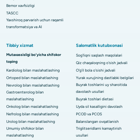
Bemor xavfsizligi
TASCC
Yaxshiroq parvarish uchun raqamli
transformatsiya va AI
Tibbiy xizmat
Salomatlik kutubxonasi
Mutaxassisligi bo'yicha shifokor
Sog'liqni saqlash maqolalari
toping
Qiz chaqaloqning o'sish jadvali
Kardiolog bilan maslahatlashing
O'g'il bola o'sishi jadvali
Ortoped bilan maslahatlashing
Yurak xurujining dastlabki belgilari
Buyrak toshlarini uy sharoitida
Nevrolog bilan maslahatlashing
davolash usullari
Gastroenterolog bilan
maslahatlashing
Buyrak toshlari dietasi
Onkolog bilan maslahatlashing
Uyda sil kasalligini davolash
Nefrolog bilan maslahatlashing
PCOD va PCOS
Urolog bilan maslahatlashing
Balanslangan ovqatlanish
Umumiy shifokor bilan
Triglitseridlarni kamaytirish
maslahatlashing
usullari