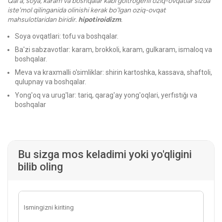
Qal'a, soya, karam va boshqalar kabi goitrogenli oziq-ovqatlar sizda
iste'mol qilinganida olinishi kerak bo'lgan oziq-ovqat
mahsulotlaridan biridir.
hipotiroidizm
.
Soya ovqatlari: tofu va boshqalar.
Ba'zi sabzavotlar: karam, brokkoli, karam, gulkaram, ismaloq va
boshqalar.
Meva va kraxmalli o'simliklar: shirin kartoshka, kassava, shaftoli,
qulupnay va boshqalar.
Yong'oq va urug'lar: tariq, qarag'ay yong'oqlari, yerfıstığı va
boshqalar
Bu sizga mos keladimi yoki yo'qligini
bilib oling