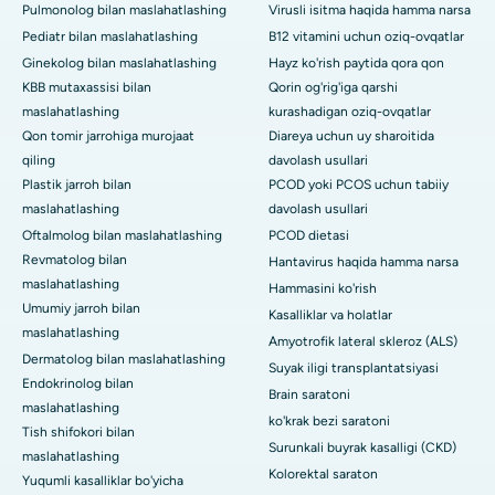
Pulmonolog bilan maslahatlashing
Virusli isitma haqida hamma narsa
Pediatr bilan maslahatlashing
B12 vitamini uchun oziq-ovqatlar
Ginekolog bilan maslahatlashing
Hayz ko'rish paytida qora qon
KBB mutaxassisi bilan
Qorin og'rig'iga qarshi
maslahatlashing
kurashadigan oziq-ovqatlar
Qon tomir jarrohiga murojaat
Diareya uchun uy sharoitida
qiling
davolash usullari
Plastik jarroh bilan
PCOD yoki PCOS uchun tabiiy
maslahatlashing
davolash usullari
Oftalmolog bilan maslahatlashing
PCOD dietasi
Revmatolog bilan
Hantavirus haqida hamma narsa
maslahatlashing
Hammasini ko'rish
Umumiy jarroh bilan
Kasalliklar va holatlar
maslahatlashing
Amyotrofik lateral skleroz (ALS)
Dermatolog bilan maslahatlashing
Suyak iligi transplantatsiyasi
Endokrinolog bilan
Brain saratoni
maslahatlashing
ko'krak bezi saratoni
Tish shifokori bilan
Surunkali buyrak kasalligi (CKD)
maslahatlashing
Kolorektal saraton
Yuqumli kasalliklar bo'yicha