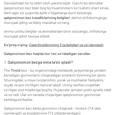
Davolashdan ko'ra oldini olish yaxshiroqdir. Garchi bu alomatlar
qalqonsimon bez bilan bog'liq muammolarni ko'rsatishi shart emas,
lekin agar siz yuqorida aytib o'tilganlarga duch kelsangiz
qalqonsimon bez kasalliklarining belgilari
, darhol shifokoringizga
murojaat qiling va tibbiy maslahat so'rang.
ammo ushbu belgilar va alomatlardan birini sezsangiz, shifokorga
murojaat qilish tavsiya etiladi.
Ko'proq o'qing:
Gipertiroidizmning 5 ta belgilari va uni davolash
Qalqonsimon bez haqida tez-tez so'raladigan savollar:
Qalqonsimon bezga nima ta'sir qiladi?
The
Tiroid
bez - bu organizmdagi metabolik jarayonlarga yordam
beradigan gormonlarni chiqaradigan endokrin tizimning bir qismi.
Shuningdek, u miya rivojlanishini, yurak va mushaklar faoliyatini,
suyak va qon zichligini nazorat qiladi. Uning vazifasi ovqatdan
so'rilgan yod miqdoriga bog'liq. Hujayralar qondan yodni ajratib oladi
va so'radi. Ular uni tanada chiqarilgan qalqonsimon gormonlar
tarkibiga kiritadilar.
Qalqonsimon bez ikkita gormonni chiqaradi - tiroksin (T4 deb
nomlanadi) va triiodotironin (T3 sifatida tanilgan).