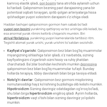
kamroq elastik qiladi,
qon bosimi
tana atrofida aylanish uchun
ko'tariladi. Qalqonsimon bezning past darajasining yana bir
potentsial oqibati toraygan, qotib qolgan arteriyalarga hissa
qo'shadigan yuqori xolesterin darajasini o'z ichiga oladi.
Haddan tashqari qalqonsimon gormon ham sabab bo'ladi
yuqori qon bosimi
yurakning qattiqroq va tez urishiga olib keladi, bu
esa anormal yurak ritmini keltirib chiqarishi mumkin. Biri
atriyal fibrilatsiya
, yurakning yuqori kameralarida tartibsiz ritm.
Tegishli alomat yurak urishi, yurak urishini to'satdan sezishdir.
Kayfiyat o'zgarishi:
Qalqonsimon bez bilan bog'liq muammolar
miyangizning ishlashiga ta'sir qiladi; o'z navbatida, sizning
kayfiyatingizni o'zgartirish sizni hissiy va ruhiy jihatdan
charchatadi. Ba'zilar boshdan kechirishi mumkin
depressiya
qalqonsimon bez bilan bog'liq muammolar tufayli. Bunday
hollarda terapiya, tibbiy davolanish bilan birga tavsiya etiladi.
Noto'g'ri davrlar:
Qalqonsimon bez gormoni miqdorining
nomutanosibligi hayz ko'rishning buzilishiga olib kelishi mumkin.
Hipotiroidizm
Sizning davringiz odatdagidan og'irroq bo'ladi,
shu bilan birga
hipertiroidizm
engilroq qiladi. Ayrim hollarda,
hipertiroidizm
vaqt o'tishi bilan sizning davringiz yo'qolishi
mumkin.