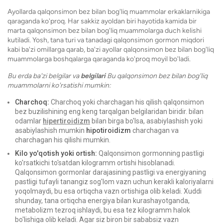
Ayollarda qalqonsimon bez bilan bog'liq muammolar erkaklarnikiga
qaraganda ko'proq. Har sakkiz ayoldan biri hayotida kamida bir
marta qalqonsimon bez bilan bog'liq muammolarga duch kelishi
kutiladi. Yosh, tana turi va tanadagi qalqonsimon gormon miqdori
kabi ba'zi omillarga qarab, ba'zi ayollar qalqonsimon bez bilan bog'liq
muammolarga boshqalarga qaraganda ko'proq moyil bo'ladi.
Bu erda ba'zi belgilar va
belgilari
Bu qalqonsimon bez bilan bog'liq
muammolarni ko'rsatishi mumkin:
Charchoq:
Charchoq yoki charchagan his qilish qalqonsimon
bez buzilishining eng keng tarqalgan belgilaridan biridir. bilan
odamlar
hipertiroidizm
bilan birga bo'lsa, asabiylashish yoki
asabiylashish mumkin
hipotiroidizm
charchagan va
charchagan his qilishi mumkin.
Kilo yo'qotish yoki ortish:
Qalqonsimon gormonning pastligi
ko'rsatkichi to'satdan kilogramm ortishi hisoblanadi.
Qalqonsimon gormonlar darajasining pastligi va energiyaning
pastligi tufayli tanangiz sog'lom vazn uchun kerakli kaloriyalarni
yoqolmaydi, bu esa ortiqcha vazn ortishiga olib keladi. Xuddi
shunday, tana ortiqcha energiya bilan kurashayotganda,
metabolizm tezroq ishlaydi, bu esa tez kilogramm halok
bo'lishiga olib keladi. Agar siz biron bir sababsiz vazn