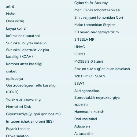
CyberKnife-Accuray
artrit
Meril Cuvis robototexnikasi
Nafas
Smit va jiyani tomonidan Cori
Orqa og'riq
Mako tomonidan Stryker
Loyqa ko'rish
3D neyro-navigatsiya tizimi
ko'krak bezi saratoni
3 TESLA MRI
Surunkali buyrak kasalligi
LINAC
Surunkali obstruktiv o'pka
ECMO
kasalligi (KOAH)
MOSES 2.0 tizimi
Koroner arter kasalligi
Rezum suv bug'lari bilan davolash
diabet
128 tilim CT SCAN
epilepsiya
ESWT
Gastroözofageal reflü kasalligi
AI diagnostikasi
(GERD)
Stereotaktik neyroxirurgiya
Yurak etishmovchiligi
apparati
Herniated Disk
Hammasini ko'rish
Gipertenziya (yuqori qon bosimi)
Dori vositalari
Irritaben ichak sindromi (IBS)
Adapalen
Buyrak toshlari
Astaxanthin
O'pka saratoni