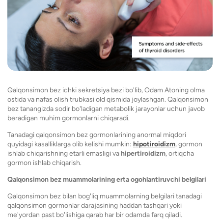
Qalqonsimon bez ichki sekretsiya bezi bo'lib, Odam Atoning olma
ostida va nafas olish trubkasi old qismida joylashgan. Qalqonsimon
bez tanangizda sodir bo'ladigan metabolik jarayonlar uchun javob
beradigan muhim gormonlarni chiqaradi.
Tanadagi qalqonsimon bez gormonlarining anormal miqdori
quyidagi kasalliklarga olib kelishi mumkin:
hipotiroidizm
, gormon
ishlab chiqarishning etarli emasligi va
hipertiroidizm
, ortiqcha
gormon ishlab chiqarish.
Qalqonsimon bez muammolarining erta ogohlantiruvchi belgilari
Qalqonsimon bez bilan bog'liq muammolarning belgilari tanadagi
qalqonsimon gormonlar darajasining haddan tashqari yoki
me'yordan past bo'lishiga qarab har bir odamda farq qiladi.