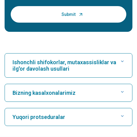
Ishonchli shifokorlar, mutaxassisliklar va
ilg'or davolash usullari
Kasalxonani toping
Bizning kasalxonalarimiz
Kardiologni toping
Karukutty, Cochin shahridagi eng yaxshi shifoxona
Yuqori protseduralar
Greams Road, Chennai shahridagi eng yaxshi shifoxona
Nevrologni toping
CABG
Kuvempunagar, Mysore shahridagi eng yaxshi kasalxona