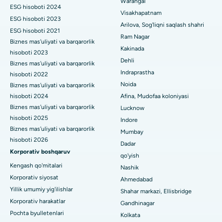
Vijay Nagar, Indoredagi eng yaxshi shifoxona
Warangal
Paratiroidektomiya
ESG hisoboti 2024
Visakhapatnam
ESG hisoboti 2023
Suryaraopeta Main Road, Kakinadadagi eng yaxshi kasalxona
Sitoreduktiv jarrohlik
Arilova, Sog'liqni saqlash shahri
ESG hisoboti 2021
Ram Nagar
Kalkutta shahridagi Kanal aylanma yo'lidagi eng yaxshi
Biznes mas'uliyati va barqarorlik
Seramika bilan umumiy tizzani almashtirish
Kakinada
shifoxona
hisoboti 2023
Dehli
ERCP
Biznes mas'uliyati va barqarorlik
CBD Belapur, Navi Mumbaydagi eng yaxshi shifoxona
Indraprastha
hisoboti 2022
Noida
Biznes mas'uliyati va barqarorlik
Panchavati, Nashikdagi eng yaxshi shifoxona
hisoboti 2024
Afina, Mudofaa koloniyasi
Biznes mas'uliyati va barqarorlik
Lucknow
Sekunderabad, Haydaroboddagi eng yaxshi shifoxona
hisoboti 2025
Indore
Seshadripuramdagi eng yaxshi kasalxona, Bangalor
Biznes mas'uliyati va barqarorlik
Mumbay
hisoboti 2026
Dadar
Waltair Main Road, Visakhapatnamdagi eng yaxshi shifoxona
Korporativ boshqaruv
qo'yish
Kengash qo'mitalari
Nashik
Subhash Nagar yo'lidagi eng yaxshi kasalxona, Karimnagar
Korporativ siyosat
Ahmedabad
Managari, Karaikudi shahridagi eng yaxshi shifoxona
Yillik umumiy yig'ilishlar
Shahar markazi, Ellisbridge
Korporativ harakatlar
Gandhinagar
Arepally, Warangaldagi eng yaxshi shifoxona
Pochta byulletenlari
Kolkata