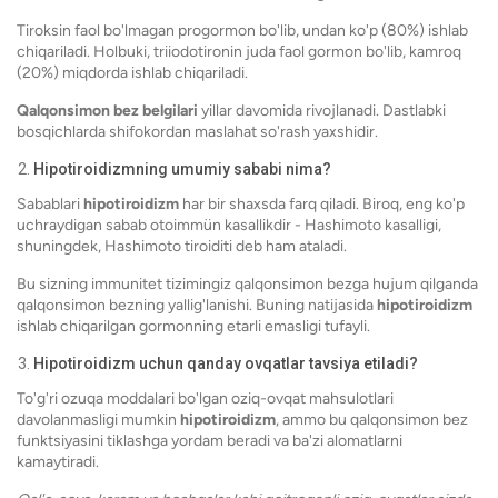
Tiroksin faol bo'lmagan progormon bo'lib, undan ko'p (80%) ishlab
chiqariladi. Holbuki, triiodotironin juda faol gormon bo'lib, kamroq
(20%) miqdorda ishlab chiqariladi.
Qalqonsimon bez belgilari
yillar davomida rivojlanadi. Dastlabki
bosqichlarda shifokordan maslahat so'rash yaxshidir.
Hipotiroidizmning umumiy sababi nima?
Sabablari
hipotiroidizm
har bir shaxsda farq qiladi. Biroq, eng ko'p
uchraydigan sabab otoimmün kasallikdir - Hashimoto kasalligi,
shuningdek, Hashimoto tiroiditi deb ham ataladi.
Bu sizning immunitet tizimingiz qalqonsimon bezga hujum qilganda
qalqonsimon bezning yallig'lanishi. Buning natijasida
hipotiroidizm
ishlab chiqarilgan gormonning etarli emasligi tufayli.
Hipotiroidizm uchun qanday ovqatlar tavsiya etiladi?
To'g'ri ozuqa moddalari bo'lgan oziq-ovqat mahsulotlari
davolanmasligi mumkin
hipotiroidizm
, ammo bu qalqonsimon bez
funktsiyasini tiklashga yordam beradi va ba'zi alomatlarni
kamaytiradi.