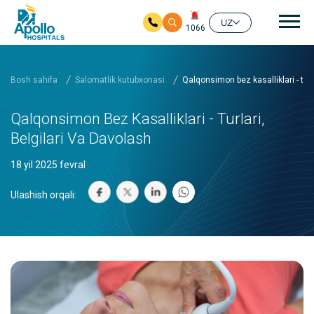
Aso
UZ
1066
Asosiy mundarijaga
Bosh sahifa
Salomatlik kutubxonasi
Qalqonsimon bez kasalliklari - turl
Qalqonsimon Bez Kasalliklari - Turlari,
Belgilari Va Davolash
18 yil 2025 fevral
Ulashish orqali: