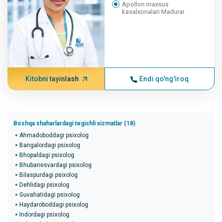
Apollon maxsus
kasalxonalari Madurai
Kitobni tayinlash
Endi qo'ng'iroq
Boshqa shaharlardagi tegishli xizmatlar (18)
Ahmadoboddagi psixolog
Bangalordagi psixolog
Bhopaldagi psixolog
Bhubanesvardagi psixolog
Bilaspurdagi psixolog
Dehlidagi psixolog
Guvahatidagi psixolog
Haydaroboddagi psixolog
Indordagi psixolog