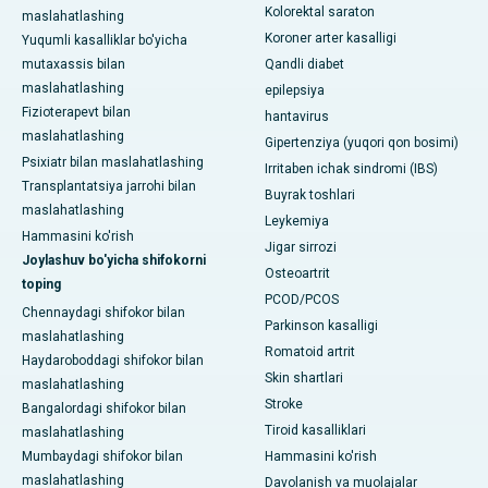
Kolorektal saraton
maslahatlashing
Koroner arter kasalligi
Yuqumli kasalliklar bo'yicha
mutaxassis bilan
Qandli diabet
maslahatlashing
epilepsiya
Fizioterapevt bilan
hantavirus
maslahatlashing
Gipertenziya (yuqori qon bosimi)
Psixiatr bilan maslahatlashing
Irritaben ichak sindromi (IBS)
Transplantatsiya jarrohi bilan
Buyrak toshlari
maslahatlashing
Leykemiya
Hammasini ko'rish
Jigar sirrozi
Joylashuv bo'yicha shifokorni
Osteoartrit
toping
PCOD/PCOS
Chennaydagi shifokor bilan
Parkinson kasalligi
maslahatlashing
Romatoid artrit
Haydaroboddagi shifokor bilan
Skin shartlari
maslahatlashing
Stroke
Bangalordagi shifokor bilan
Tiroid kasalliklari
maslahatlashing
Mumbaydagi shifokor bilan
Hammasini ko'rish
maslahatlashing
Davolanish va muolajalar