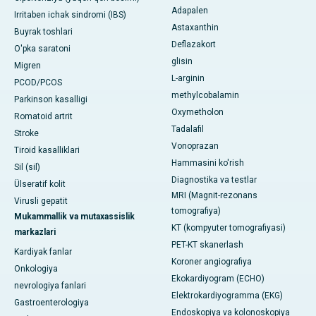
Adapalen
Irritaben ichak sindromi (IBS)
Astaxanthin
Buyrak toshlari
Deflazakort
O'pka saratoni
glisin
Migren
L-arginin
PCOD/PCOS
methylcobalamin
Parkinson kasalligi
Oxymetholon
Romatoid artrit
Tadalafil
Stroke
Vonoprazan
Tiroid kasalliklari
Hammasini ko'rish
Sil (sil)
Diagnostika va testlar
Ülseratif kolit
MRI (Magnit-rezonans
Virusli gepatit
tomografiya)
Mukammallik va mutaxassislik
KT (kompyuter tomografiyasi)
markazlari
PET-KT skanerlash
Kardiyak fanlar
Koroner angiografiya
Onkologiya
Ekokardiyogram (ECHO)
nevrologiya fanlari
Elektrokardiyogramma (EKG)
Gastroenterologiya
Endoskopiya va kolonoskopiya