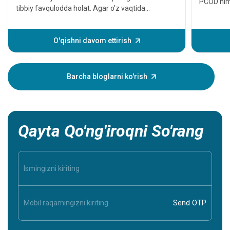
PCOD ni
tibbiy favqulodda holat. Agar o'z vaqtida
davolanmasa, bu jiddiy yurak muammolariga yoki
hatto o'limga olib kelishi mumkin. Ammo asosiy
yurak hodisasi sodir bo'lishidan oldin, u yurak
O'qishni davom ettirish
xurujining ba'zi belgilari va alomatlarini ko'rsatadi.
Ushbu alomatlarni tushunish sizga va
yaqiningizga xavfsiz bo'lishga yordam beradi,
Barcha bloglarni ko'rish
shuning uchun ular haqida bilish juda muhimdir.
Qayta Qo'ng'iroqni So'rang