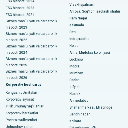
Paratiroidektomiya
ESG hisoboti 2024
Visakhapatnam
ESG hisoboti 2023
Suryaraopeta Main Road, Kakinadadagi eng yaxshi kasalxona
Arilova, Sog'liqni saqlash shahri
Sitoreduktiv jarrohlik
ESG hisoboti 2021
Ram Nagar
Kalkutta shahridagi Kanal aylanma yo'lidagi eng yaxshi
Biznes mas'uliyati va barqarorlik
Seramika bilan umumiy tizzani almashtirish
Kakinada
shifoxona
hisoboti 2023
Dehli
Biznes mas'uliyati va barqarorlik
ERCP
CBD Belapur, Navi Mumbaydagi eng yaxshi shifoxona
Indraprastha
hisoboti 2022
Noida
Biznes mas'uliyati va barqarorlik
Panchavati, Nashikdagi eng yaxshi shifoxona
hisoboti 2024
Afina, Mudofaa koloniyasi
Biznes mas'uliyati va barqarorlik
Lucknow
Sekunderabad, Haydaroboddagi eng yaxshi shifoxona
hisoboti 2025
Indore
Biznes mas'uliyati va barqarorlik
Seshadripuramdagi eng yaxshi kasalxona, Bangalor
Mumbay
hisoboti 2026
Dadar
Waltair Main Road, Visakhapatnamdagi eng yaxshi shifoxona
Korporativ boshqaruv
qo'yish
Kengash qo'mitalari
Nashik
Subhash Nagar yo'lidagi eng yaxshi kasalxona, Karimnagar
Korporativ siyosat
Ahmedabad
Managari, Karaikudi shahridagi eng yaxshi shifoxona
Yillik umumiy yig'ilishlar
Shahar markazi, Ellisbridge
Korporativ harakatlar
Gandhinagar
Arepally, Warangaldagi eng yaxshi shifoxona
Pochta byulletenlari
Kolkata
Uchrashuv xatlari
EM aylanma yo'li