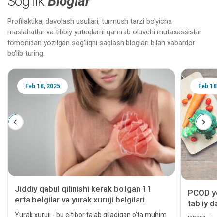
Sog'lik
Bloglar
Profilaktika, davolash usullari, turmush tarzi bo'yicha
maslahatlar va tibbiy yutuqlarni qamrab oluvchi mutaxassislar
tomonidan yozilgan sog'liqni saqlash bloglari bilan xabardor
bo'lib turing.
Feb 18, 2025
Feb 18
Jiddiy qabul qilinishi kerak bo'lgan 11
PCOD yo
erta belgilar va yurak xuruji belgilari
tabiiy d
Yurak xuruji - bu e'tibor talab qiladigan o'ta muhim