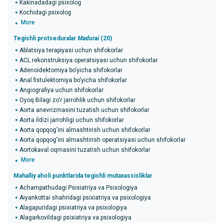
Kakinadadagi psixolog
Kochidagi psixolog
More
Tegishli protseduralar
Madurai
(20)
Ablatsiya terapiyasi uchun shifokorlar
ACL rekonstruksiya operatsiyasi uchun shifokorlar
Adenoidektomiya bo'yicha shifokorlar
Anal fistulektomiya bo'yicha shifokorlar
Angiografiya uchun shifokorlar
Oyoq Bilagi zo'r jarrohlik uchun shifokorlar
Aorta anevrizmasini tuzatish uchun shifokorlar
Aorta ildizi jarrohligi uchun shifokorlar
Aorta qopqog'ini almashtirish uchun shifokorlar
Aorta qopqog'ini almashtirish operatsiyasi uchun shifokorlar
Aortokaval oqmasini tuzatish uchun shifokorlar
More
Mahalliy aholi punktlarida tegishli mutaxassisliklar
Achampathudagi Psixiatriya va Psixologiya
Aiyankottai shahridagi psixiatriya va psixologiya
Alagapuridagi psixiatriya va psixologiya
Alagarkovildagi psixiatriya va psixologiya