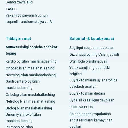
Bemor xavfsizligi
TASCC
Yaxshiroq parvarish uchun
raqamli transformatsiya va AI
Tibbiy xizmat
Salomatlik kutubxonasi
Mutaxassisligi bo'yicha shifokor
Sog'liqni saqlash maqolalari
toping
Qiz chaqaloqning o'sish jadvali
Kardiolog bilan maslahatlashing
O'g'il bola o'sishi jadvali
Yurak xurujining dastlabki
Ortoped bilan maslahatlashing
belgilari
Nevrolog bilan maslahatlashing
Buyrak toshlarini uy sharoitida
Gastroenterolog bilan
davolash usullari
maslahatlashing
Buyrak toshlari dietasi
Onkolog bilan maslahatlashing
Uyda sil kasalligini davolash
Nefrolog bilan maslahatlashing
PCOD va PCOS
Urolog bilan maslahatlashing
Balanslangan ovqatlanish
Umumiy shifokor bilan
Triglitseridlarni kamaytirish
maslahatlashing
usullari
Pulmonolog bilan