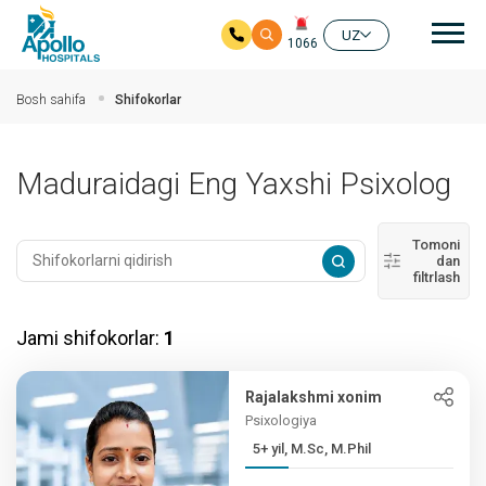
Aso
UZ
1066
Asosiy mundarijaga
Bosh sahifa
Shifokorlar
Maduraidagi Eng Yaxshi Psixolog
Tomoni
dan
filtrlash
Jami shifokorlar:
1
Rajalakshmi xonim
Psixologiya
5+ yil, M.Sc, M.Phil