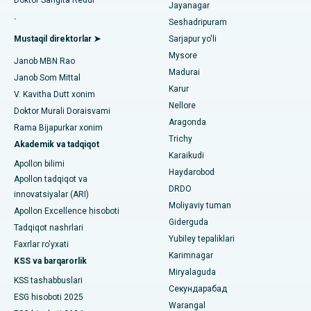
Noida shtatidagi 26-sektordagi eng yaxshi shifoxona
Jayanagar
Orqaga elkalarni almashtirish
.
Seshadripuram
Umumiy shifokorni toping
Gandhinagar, Ahmedabaddagi eng yaxshi shifoxona
Endometriya ablasyonu
Mustaqil direktorlar ➤
Sarjapur yo'li
Mysore
Aragonda, Andhra Pradeshdagi eng yaxshi shifoxona
Janob MBN Rao
Bachadon arteriyasi embolizatsiyasi
Madurai
Janob Som Mittal
Psixologni toping
Bannerghatta yo'lidagi eng yaxshi kasalxona, Bangalor
Karur
Tuxumdon sistektomiyasi
V. Kavitha Dutt xonim
Nellore
Doktor Murali Doraisvami
Bhubaneswardagi 15-bo'limdagi eng yaxshi kasalxona
Ko'krak bezi saratoni operatsiyasi
Aragonda
Rama Bijapurkar xonim
Umumiy jarrohni toping
Trichy
Bilaspurdagi Seepat yo'lidagi eng yaxshi kasalxona
Akademik va tadqiqot
Brakiterapiya
Karaikudi
Apollon bilimi
Ahmedabaddagi Ellisbridge shahridagi eng yaxshi shifoxona
Haydarobod
kolonoskopiya
Apollon tadqiqot va
DRDO
innovatsiyalar (ARI)
Nyu-Dehlidagi eng yaxshi shifoxona
Polipektomiya
Moliyaviy tuman
Apollon Excellence hisoboti
Giderguda
DRDO, Haydaroboddagi eng yaxshi shifoxona
Tadqiqot nashrlari
Mulohaza miya stimulyatsiyasi
Yubiley tepaliklari
Faxrlar ro'yxati
GS Road, Guwahati shahridagi eng yaxshi kasalxona
Karimnagar
Peritoneal dializ
KSS va barqarorlik
Miryalaguda
Hyderguda, Haydaroboddagi eng yaxshi shifoxona
KSS tashabbuslari
Buyrak biopsiyasi
Секундарабад
ESG hisoboti 2025
Warangal
Vijay Nagar, Indoredagi eng yaxshi shifoxona