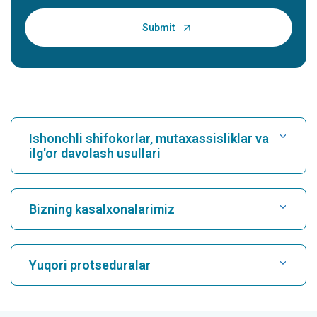
Ishonchli shifokorlar, mutaxassisliklar va
ilg'or davolash usullari
Kasalxonani toping
Bizning kasalxonalarimiz
Kardiologni toping
Karukutty, Cochin shahridagi eng yaxshi shifoxona
Yuqori protseduralar
Greams Road, Chennai shahridagi eng yaxshi shifoxona
Nevrologni toping
CABG
Kuvempunagar, Mysore shahridagi eng yaxshi kasalxona