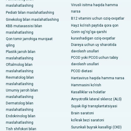
Virusli isitma haqida hamma
maslahatlashing
narsa
Pediatr bilan maslahatlashing
B12 vitamini uchun oziq-ovqatlar
Ginekolog bilan maslahatlashing
Hayz ko'rish paytida qora qon
KBB mutaxassisi bilan
Qorin og'rig'iga qarshi
maslahatlashing
kurashadigan oziq-ovqatlar
Qon tomir jarrohiga murojaat
Diareya uchun uy sharoitida
qiling
davolash usullari
Plastik jarroh bilan
PCOD yoki PCOS uchun tabiiy
maslahatlashing
davolash usullari
Oftalmolog bilan
maslahatlashing
PCOD dietasi
Revmatolog bilan
Hantavirus haqida hamma narsa
maslahatlashing
Hammasini ko'rish
Umumiy jarroh bilan
Kasalliklar va holatlar
maslahatlashing
Amyotrofik lateral skleroz (ALS)
Dermatolog bilan
Suyak iligi transplantatsiyasi
maslahatlashing
Brain saratoni
Endokrinolog bilan
ko'krak bezi saratoni
maslahatlashing
Surunkali buyrak kasalligi (CKD)
Tish shifokori bilan