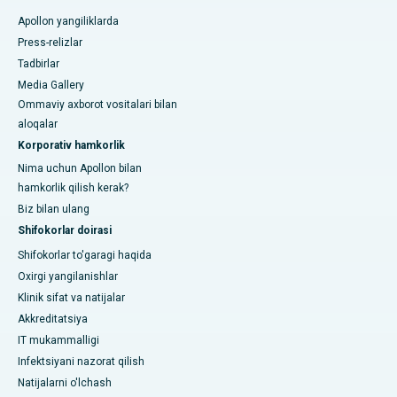
Apollon yangiliklarda
Press-relizlar
Tadbirlar
Media Gallery
Ommaviy axborot vositalari bilan
aloqalar
Korporativ hamkorlik
Nima uchun Apollon bilan
hamkorlik qilish kerak?
Biz bilan ulang
Shifokorlar doirasi
Shifokorlar to'garagi haqida
Oxirgi yangilanishlar
Klinik sifat va natijalar
Akkreditatsiya
IT mukammalligi
Infektsiyani nazorat qilish
Natijalarni o'lchash