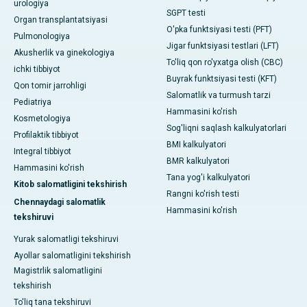
urologiya
SGPT testi
Organ transplantatsiyasi
O'pka funktsiyasi testi (PFT)
Pulmonologiya
Jigar funktsiyasi testlari (LFT)
Akusherlik va ginekologiya
To'liq qon ro'yxatga olish (CBC)
ichki tibbiyot
Buyrak funktsiyasi testi (KFT)
Qon tomir jarrohligi
Salomatlik va turmush tarzi
Pediatriya
Hammasini ko'rish
Kosmetologiya
Sog'liqni saqlash kalkulyatorlari
Profilaktik tibbiyot
BMI kalkulyatori
Integral tibbiyot
BMR kalkulyatori
Hammasini ko'rish
Tana yog'i kalkulyatori
Kitob salomatligini tekshirish
Rangni ko'rish testi
Chennaydagi salomatlik
Hammasini ko'rish
tekshiruvi
Yurak salomatligi tekshiruvi
Ayollar salomatligini tekshirish
Magistrlik salomatligini
tekshirish
To'liq tana tekshiruvi