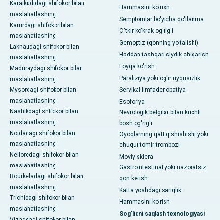
Karaikudidagi shifokor bilan
Hammasini ko'rish
maslahatlashing
Semptomlar bo'yicha qo'llanma
Karurdagi shifokor bilan
O'tkir ko'krak og'rig'i
maslahatlashing
Gemoptiz (qonning yo'talishi)
Laknaudagi shifokor bilan
Haddan tashqari siydik chiqarish
maslahatlashing
Loyqa ko'rish
Maduraydagi shifokor bilan
Paraliziya yoki og'ir uyqusizlik
maslahatlashing
Mysordagi shifokor bilan
Servikal limfadenopatiya
maslahatlashing
Esoforiya
Nashikdagi shifokor bilan
Nevrologik belgilar bilan kuchli
maslahatlashing
bosh og'rig'i
Noidadagi shifokor bilan
Oyoqlarning qattiq shishishi yoki
maslahatlashing
chuqur tomir trombozi
Nelloredagi shifokor bilan
Moviy sklera
maslahatlashing
Gastrointestinal yoki nazoratsiz
Rourkeladagi shifokor bilan
qon ketish
maslahatlashing
Katta yoshdagi sariqlik
Trichidagi shifokor bilan
Hammasini ko'rish
maslahatlashing
Sog'liqni saqlash texnologiyasi
Vizagdagi shifokor bilan