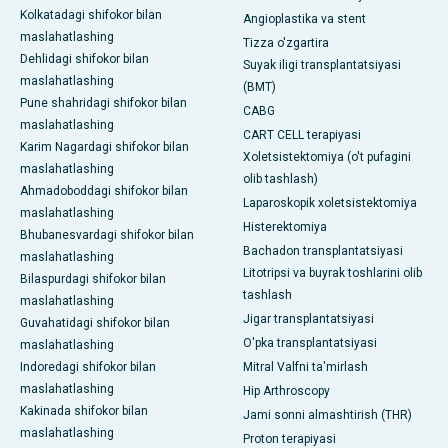
Kolkatadagi shifokor bilan
Angioplastika va stent
maslahatlashing
Tizza o'zgartira
Dehlidagi shifokor bilan
Suyak iligi transplantatsiyasi
maslahatlashing
(BMT)
Pune shahridagi shifokor bilan
CABG
maslahatlashing
CART CELL terapiyasi
Karim Nagardagi shifokor bilan
Xoletsistektomiya (o't pufagini
maslahatlashing
olib tashlash)
Ahmadoboddagi shifokor bilan
Laparoskopik xoletsistektomiya
maslahatlashing
Histerektomiya
Bhubanesvardagi shifokor bilan
Bachadon transplantatsiyasi
maslahatlashing
Litotripsi va buyrak toshlarini olib
Bilaspurdagi shifokor bilan
tashlash
maslahatlashing
Jigar transplantatsiyasi
Guvahatidagi shifokor bilan
O'pka transplantatsiyasi
maslahatlashing
Indoredagi shifokor bilan
Mitral Valfni ta'mirlash
maslahatlashing
Hip Arthroscopy
Kakinada shifokor bilan
Jami sonni almashtirish (THR)
maslahatlashing
Proton terapiyasi