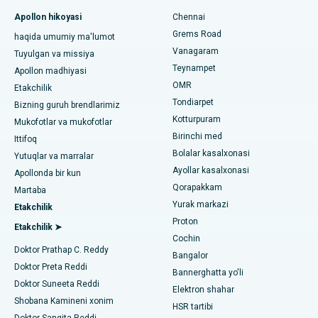
kasalxonasi
Fast Track kunlik parvarishlash tizzalarini almashtirish
Apollon hikoyasi
Chennai
Tish shifokorini toping
Grems Road
Paschim Boragaon, Guwahati shahridagi eng yaxshi shifoxona
haqida umumiy ma'lumot
Sleeve gastrektomi
Vanagaram
Tuyulgan va missiya
Chennaydagi PH Roaddagi eng yaxshi kasalxona
Teynampet
Lasik jarrohlik
Apollon madhiyasi
Pediatrni toping
OMR
Etakchilik
Chennaydagi ming chiroqlardagi eng yaxshi yurak markazi
Rinoplastika
Tondiarpet
Bizning guruh brendlarimiz
Kotturpuram
Jubilee Hillsdagi eng yaxshi kasalxona, Haydarobod
Mukofotlar va mukofotlar
liposuction
Birinchi med
Dermatologni toping
Ittifoq
Tondiarpet, Chennai shahridagi eng yaxshi shifoxona
Bolalar kasalxonasi
Koroner angiografiya
Yutuqlar va marralar
Ayollar kasalxonasi
Apollonda bir kun
Kotturpuram, Chennai shahridagi eng yaxshi shifoxona
Transkateter Aorta valfini almashtirish
Qorapakkam
Urologni toping
Martaba
Yurak markazi
Kovai yo'lidagi eng yaxshi kasalxona, Karur
Etakchilik
MitraClip vana ta'mirlash
Proton
Etakchilik ➤
Karapakkam, Chennaydagi eng yaxshi shifoxona
Cochin
Minimal invaziv yurak jarrohligi
Diabetologni toping
Doktor Prathap C. Reddy
Bangalor
Arilova, Vizagdagi eng yaxshi shifoxona
Doktor Preta Reddi
Kateterni yo'q qilish
Bannerghatta yo'li
Doktor Suneeta Reddi
Elektron shahar
Kanpur yo'lidagi eng yaxshi kasalxona, Laknau
Ginekologni toping
ACL rekonstruksiya jarrohligi
Shobana Kamineni xonim
HSR tartibi
Doktor Sangita Reddi