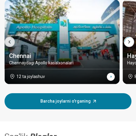
Chennai
Ha
Chennaydagi Apollo kasalxonalari
Hayd
12 ta joylashuv
Barcha joylarni o'rganing