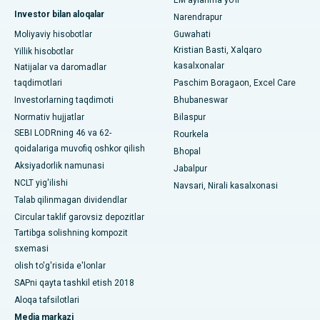
Arera koloniyasidagi eng yaxshi kasalxona, Bhopal
Investor bilan aloqalar
Narendrapur
Jayanagar, Bangalordagi eng yaxshi kasalxona
Moliyaviy hisobotlar
Guwahati
Kristian Basti, Xalqaro
Yillik hisobotlar
KK Nagar, Madurai shahridagi eng yaxshi shifoxona
kasalxonalar
Natijalar va daromadlar
taqdimotlari
Paschim Boragaon, Excel Care
Ramji Nagardagi eng yaxshi kasalxona, Nellore
Investorlarning taqdimoti
Bhubaneswar
19-sektordagi eng yaxshi shifoxona, Rourkela
Normativ hujjatlar
Bilaspur
SEBI LODRning 46 va 62-
Rourkela
Swargate, Pune shahridagi eng yaxshi shifoxona
qoidalariga muvofiq oshkor qilish
Bhopal
Aksiyadorlik namunasi
Jabalpur
Janubiy Dehlidagi eng yaxshi ayollar saraton kasalxonasi
NCLT yig'ilishi
Navsari, Nirali kasalxonasi
Talab qilinmagan dividendlar
Circular taklif garovsiz depozitlar
Tartibga solishning kompozit
sxemasi
olish to'g'risida e'lonlar
SAPni qayta tashkil etish 2018
Aloqa tafsilotlari
Media markazi