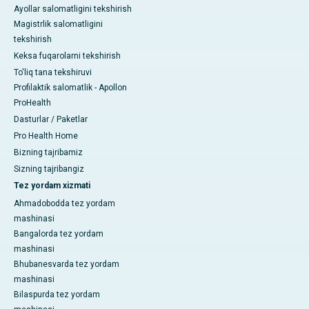
Ayollar salomatligini tekshirish
Magistrlik salomatligini
tekshirish
Keksa fuqarolarni tekshirish
To'liq tana tekshiruvi
Profilaktik salomatlik - Apollon
ProHealth
Dasturlar / Paketlar
Pro Health Home
Bizning tajribamiz
Sizning tajribangiz
Tez yordam xizmati
Ahmadobodda tez yordam
mashinasi
Bangalorda tez yordam
mashinasi
Bhubanesvarda tez yordam
mashinasi
Bilaspurda tez yordam