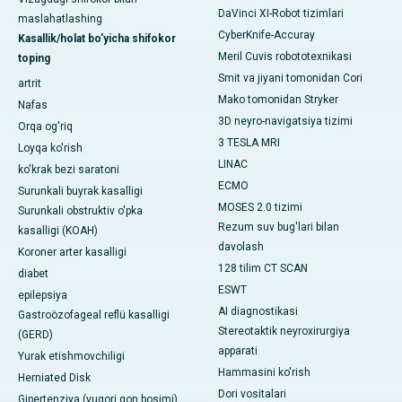
DaVinci XI-Robot tizimlari
maslahatlashing
CyberKnife-Accuray
Kasallik/holat bo'yicha shifokor
Meril Cuvis robototexnikasi
toping
Smit va jiyani tomonidan Cori
artrit
Mako tomonidan Stryker
Nafas
3D neyro-navigatsiya tizimi
Orqa og'riq
3 TESLA MRI
Loyqa ko'rish
LINAC
ko'krak bezi saratoni
ECMO
Surunkali buyrak kasalligi
MOSES 2.0 tizimi
Surunkali obstruktiv o'pka
Rezum suv bug'lari bilan
kasalligi (KOAH)
davolash
Koroner arter kasalligi
128 tilim CT SCAN
diabet
ESWT
epilepsiya
AI diagnostikasi
Gastroözofageal reflü kasalligi
Stereotaktik neyroxirurgiya
(GERD)
apparati
Yurak etishmovchiligi
Hammasini ko'rish
Herniated Disk
Dori vositalari
Gipertenziya (yuqori qon bosimi)