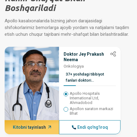
Boshqariladi
Apollo kasalxonalarida bizning jahon darajasidagi
shifokorlarimiz bemorlarga ajoyib yordam va natijalarni taqdim
etish uchun chuqur tajribani mehr-shafqat bilan birlashtiradilar.
Doktor Jey Prakash
Neema
Onkologiya
37+ yoshdagi tibbiyot
fanlari doktori
(radioterapiya)
Apollo Hospitals
International Ltd,
Ahmadobod
Apollon saraton markazi
Bhat
Kitobni tayinlash
Endi qo'ng'iroq