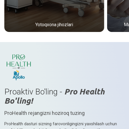
Yotoqxona jihozlari
Ma
Proaktiv Bo'ling -
Pro Health
Bo'ling!
ProHealth rejangizni hoziroq tuzing
ProHealth dasturi sizning farovonligingizni yaxshilash uchun