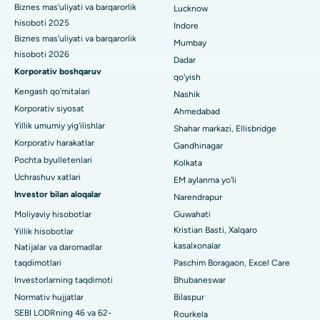
Biznes mas'uliyati va barqarorlik
Lucknow
Sekunderabad, Haydaroboddagi eng yaxshi shifoxona
hisoboti 2025
Indore
Seshadripuramdagi eng yaxshi kasalxona, Bangalor
Biznes mas'uliyati va barqarorlik
Mumbay
hisoboti 2026
Dadar
Waltair Main Road, Visakhapatnamdagi eng yaxshi shifoxona
Korporativ boshqaruv
qo'yish
Kengash qo'mitalari
Nashik
Subhash Nagar yo'lidagi eng yaxshi kasalxona, Karimnagar
Korporativ siyosat
Ahmedabad
Managari, Karaikudi shahridagi eng yaxshi shifoxona
Yillik umumiy yig'ilishlar
Shahar markazi, Ellisbridge
Korporativ harakatlar
Gandhinagar
Arepally, Warangaldagi eng yaxshi shifoxona
Pochta byulletenlari
Kolkata
Uchrashuv xatlari
EM aylanma yo'li
Arera koloniyasidagi eng yaxshi kasalxona, Bhopal
Investor bilan aloqalar
Narendrapur
Jayanagar, Bangalordagi eng yaxshi kasalxona
Moliyaviy hisobotlar
Guwahati
Kristian Basti, Xalqaro
Yillik hisobotlar
KK Nagar, Madurai shahridagi eng yaxshi shifoxona
kasalxonalar
Natijalar va daromadlar
taqdimotlari
Paschim Boragaon, Excel Care
Ramji Nagardagi eng yaxshi kasalxona, Nellore
Investorlarning taqdimoti
Bhubaneswar
19-sektordagi eng yaxshi shifoxona, Rourkela
Normativ hujjatlar
Bilaspur
SEBI LODRning 46 va 62-
Rourkela