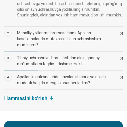
uchrashuvga yozilish bo'yicha ishonch telefoniga qo'ng'iroq
qilib onlayn uchrashuvga yozilishingiz mumkin.
Shuningdek, oldindan yozilish ham mavjud bo'lishi mumkin.
Mahalliy yo'llanma bo'lmasa ham, Apollon
2
kasalxonalarida mutaxassis bilan uchrashishim
mumkinmi?
Tibbiy uchrashuvni bron qilishdan oldin qanday
3
ma'lumotlarni taqdim etishim kerak?
Apollon kasalxonalarida davolanish narxi va qolish
4
muddati haqida menga xabar beriladimi?
Hammasini ko'rish