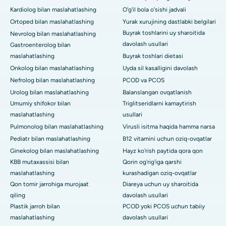
Kardiolog bilan maslahatlashing
O'g'il bola o'sishi jadvali
Ortoped bilan maslahatlashing
Yurak xurujining dastlabki belgilari
Buyrak toshlarini uy sharoitida
Nevrolog bilan maslahatlashing
davolash usullari
Gastroenterolog bilan
maslahatlashing
Buyrak toshlari dietasi
Onkolog bilan maslahatlashing
Uyda sil kasalligini davolash
Nefrolog bilan maslahatlashing
PCOD va PCOS
Urolog bilan maslahatlashing
Balanslangan ovqatlanish
Umumiy shifokor bilan
Triglitseridlarni kamaytirish
maslahatlashing
usullari
Pulmonolog bilan maslahatlashing
Virusli isitma haqida hamma narsa
Pediatr bilan maslahatlashing
B12 vitamini uchun oziq-ovqatlar
Ginekolog bilan maslahatlashing
Hayz ko'rish paytida qora qon
KBB mutaxassisi bilan
Qorin og'rig'iga qarshi
maslahatlashing
kurashadigan oziq-ovqatlar
Qon tomir jarrohiga murojaat
Diareya uchun uy sharoitida
qiling
davolash usullari
Plastik jarroh bilan
PCOD yoki PCOS uchun tabiiy
maslahatlashing
davolash usullari