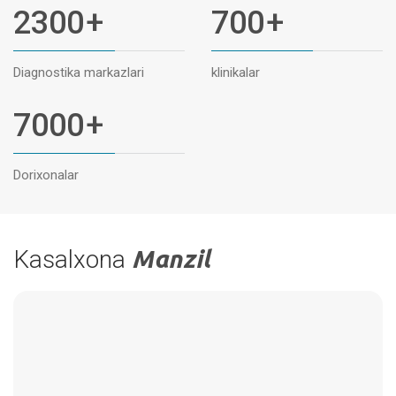
2300
+
700
+
Diagnostika markazlari
klinikalar
7000
+
Dorixonalar
Kasalxona
Manzil