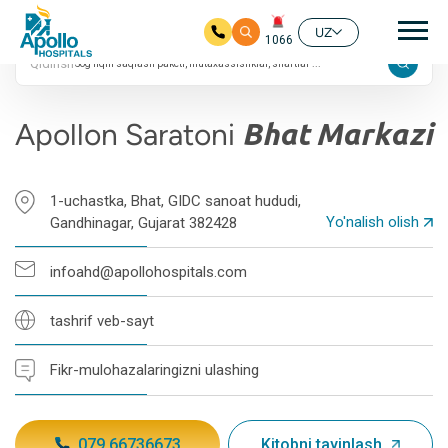
4.6 ta Google
Aso
reytingi
UZ
1066
Qidirish
Asosiy mundarijaga
Apollon Saratoni
Bhat Markazi
1-uchastka, Bhat, GIDC sanoat hududi,
Yo'nalish olish
Gandhinagar, Gujarat 382428
infoahd@apollohospitals.com
tashrif veb-sayt
Fikr-mulohazalaringizni ulashing
079 66736673
Kitobni tayinlash