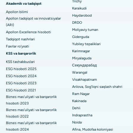
Bilaspurdagi Seepat yo'lidagi eng yaxshi kasalxona
Trichy
Brakiterapiya
Akademik va tadqiqot
Karaikudi
Apollon bilimi
Ahmedabaddagi Ellisbridge shahridagi eng yaxshi shifoxona
kolonoskopiya
Haydarobod
Apollon tadqiqot va innovatsiyalar
DRDO
Nyu-Dehlidagi eng yaxshi shifoxona
(ARI)
Polipektomiya
Moliyaviy tuman
Apollon Excellence hisoboti
DRDO, Haydaroboddagi eng yaxshi shifoxona
Giderguda
Mulohaza miya stimulyatsiyasi
Tadqiqot nashrlari
Yubiley tepaliklari
Faxrlar ro'yxati
GS Road, Guwahati shahridagi eng yaxshi kasalxona
Peritoneal dializ
Karimnagar
KSS va barqarorlik
Miryalaguda
Hyderguda, Haydaroboddagi eng yaxshi shifoxona
KSS tashabbuslari
Buyrak biopsiyasi
Секундарабад
ESG hisoboti 2025
Vijay Nagar, Indoredagi eng yaxshi shifoxona
Warangal
Paratiroidektomiya
ESG hisoboti 2024
Visakhapatnam
ESG hisoboti 2023
Suryaraopeta Main Road, Kakinadadagi eng yaxshi kasalxona
Sitoreduktiv jarrohlik
Arilova, Sog'liqni saqlash shahri
ESG hisoboti 2021
Ram Nagar
Kalkutta shahridagi Kanal aylanma yo'lidagi eng yaxshi
Biznes mas'uliyati va barqarorlik
Seramika bilan umumiy tizzani almashtirish
Kakinada
shifoxona
hisoboti 2023
Dehli
ERCP
Biznes mas'uliyati va barqarorlik
CBD Belapur, Navi Mumbaydagi eng yaxshi shifoxona
Indraprastha
hisoboti 2022
Noida
Biznes mas'uliyati va barqarorlik
Panchavati, Nashikdagi eng yaxshi shifoxona
hisoboti 2024
Afina, Mudofaa koloniyasi