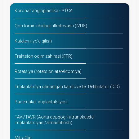
Koronar angioplastika - PTCA
Qon tomir ichidagi ultratovush (IVUS)
Kateterni yo'q qilish
Fraktsion oqim zahirasi (FFR)
Rotatsiya (rotatsion aterektomiya)
Implantatsiya qilinadigan kardioverter Defibrilator (ICD)
Pacemaker implantatsiyasi
TAVI/TAVR (Aorta qopqog'ini transkateter
implantatsiyasi/almashtirish)
MitraClip