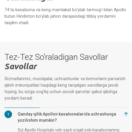
74 ta kasalxona va keng mamlakat bo'ylab tarmog'i bilan Apollo
butun Hindiston bo'ylab jahon darajasidagi tibbiy yordamni
Apollon saraton markazi Bhat
taqdim etadi.
Tez-Tez So'raladigan Savollar
Savollar
Xizmatlarimiz, muolajalar, uchrashuvlar va bemorlarni parvarish
qilish imkoniyatlari haqidagi keng tarqalgan savollarga javob
toping, bu sizga sog'liq uchun asosli qarorlar qabul qilishga
yordam beradi.
Qanday qilib Apollon kasalxonalarida uchrashuvga
1
yozilishim mumkin?
Siz Apollo Hospitals veb-sayti orqali yoki kasalxonaning