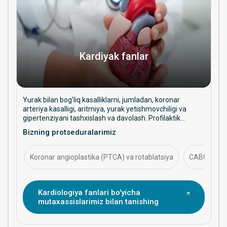
Kardiyak fanlar
Yurak bilan bog'liq kasalliklarni, jumladan, koronar
arteriya kasalligi, aritmiya, yurak yetishmovchiligi va
gipertenziyani tashxislash va davolash. Profilaktik
yordam, intervension muolajalar va uzoq muddatli yurak
Bizning protseduralarimiz
salomatligini boshqarishga qaratilgan.
Koronar angioplastika (PTCA) va rotablatsiya
CABG (koron
Kardiologiya fanlari bo'yicha
mutaxassislarimiz bilan tanishing