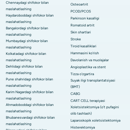
Chennaydagi shifokor bilan
Osteoartrit
maslahatlashing
PCOD/PCOS
Haydaroboddagi shifokor bilan
Parkinson kasalligi
maslahatlashing
Romatoid artrit
Bangalordagi shifokor bilan
Skin shartlari
maslahatlashing
Stroke
Mumbaydagi shifokor bilan
Tiroid kasalliklari
maslahatlashing
Hammasini ko'rish
Kolkatadagi shifokor bilan
maslahatlashing
Davolanish va muolajalar
Dehlidagi shifokor bilan
Angioplastika va stent
maslahatlashing
Tizza o'zgartira
Pune shahridagi shifokor bilan
Suyak iligi transplantatsiyasi
maslahatlashing
(BMT)
Karim Nagardagi shifokor bilan
CABG
maslahatlashing
CART CELL terapiyasi
Ahmadoboddagi shifokor bilan
Xoletsistektomiya (o't pufagini
maslahatlashing
olib tashlash)
Bhubanesvardagi shifokor bilan
Laparoskopik xoletsistektomiya
maslahatlashing
Histerektomiya