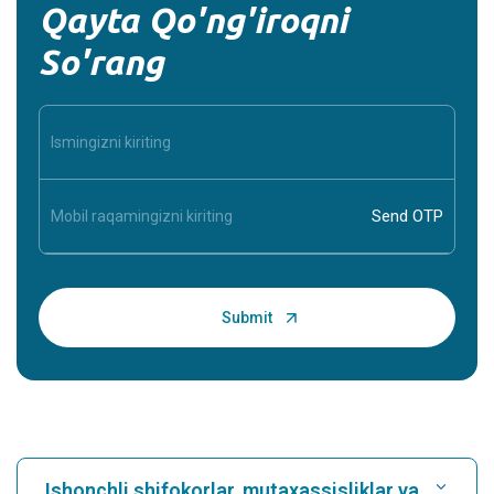
Qayta Qo'ng'iroqni
So'rang
Ishonchli shifokorlar, mutaxassisliklar va