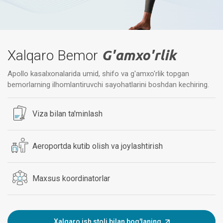
Xalqaro Bemor
G'amxo'rlik
Apollo kasalxonalarida umid, shifo va g'amxo'rlik topgan
bemorlarning ilhomlantiruvchi sayohatlarini boshdan kechiring.
Viza bilan ta'minlash
Aeroportda kutib olish va joylashtirish
Maxsus koordinatorlar
Xalqaro ish stoli bilan bog'laning