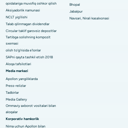
Swargate, Pune shahridagi eng yaxshi shifoxona
qoidalariga muvofiq oshkor qilish
Bhopal
Aksiyadorlik namunasi
Jabalpur
Janubiy Dehlidagi eng yaxshi ayollar saraton kasalxonasi
NCLT yig'ilishi
Navsari, Nirali kasalxonasi
Talab qilinmagan dividendlar
Circular taklif garovsiz depozitlar
Tartibga solishning kompozit
sxemasi
olish to'g'risida e'lonlar
SAPni qayta tashkil etish 2018
Aloqa tafsilotlari
Media markazi
Apollon yangiliklarda
Press-relizlar
Tadbirlar
Media Gallery
Ommaviy axborot vositalari bilan
aloqalar
Korporativ hamkorlik
Nima uchun Apollon bilan