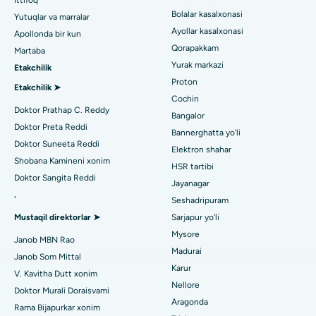
Ittifoq
Tondiarpet, Chennai shahridagi eng yaxshi shifoxona
Koroner angiografiya
Bolalar kasalxonasi
Yutuqlar va marralar
Ayollar kasalxonasi
Apollonda bir kun
Kotturpuram, Chennai shahridagi eng yaxshi shifoxona
Transkateter Aorta valfini almashtirish
Qorapakkam
Urologni toping
Martaba
Kovai yo'lidagi eng yaxshi kasalxona, Karur
Yurak markazi
Etakchilik
MitraClip vana ta'mirlash
Proton
Etakchilik ➤
Karapakkam, Chennaydagi eng yaxshi shifoxona
Minimal invaziv yurak jarrohligi
Cochin
Diabetologni toping
Doktor Prathap C. Reddy
Bangalor
Arilova, Vizagdagi eng yaxshi shifoxona
Kateterni yo'q qilish
Doktor Preta Reddi
Bannerghatta yo'li
Doktor Suneeta Reddi
Kanpur yo'lidagi eng yaxshi kasalxona, Laknau
Elektron shahar
Ginekologni toping
ACL rekonstruksiya jarrohligi
Shobana Kamineni xonim
HSR tartibi
Noida shtatidagi 26-sektordagi eng yaxshi shifoxona
Doktor Sangita Reddi
Orqaga elkalarni almashtirish
Jayanagar
.
Seshadripuram
Umumiy shifokorni toping
Gandhinagar, Ahmedabaddagi eng yaxshi shifoxona
Endometriya ablasyonu
Mustaqil direktorlar ➤
Sarjapur yo'li
Aragonda, Andhra Pradeshdagi eng yaxshi shifoxona
Mysore
Bachadon arteriyasi embolizatsiyasi
Janob MBN Rao
Madurai
Janob Som Mittal
Psixologni toping
Bannerghatta yo'lidagi eng yaxshi kasalxona, Bangalor
Tuxumdon sistektomiyasi
Karur
V. Kavitha Dutt xonim
Nellore
Bhubaneswardagi 15-bo'limdagi eng yaxshi kasalxona
Doktor Murali Doraisvami
Ko'krak bezi saratoni operatsiyasi
Aragonda
Rama Bijapurkar xonim
Umumiy jarrohni toping