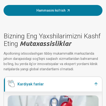
Hammasini ko'rish
Bizning Eng Yaxshilarimizni Kashf
Eting
Mutaxassisliklar
Apolloning ixtisoslashgan tibbiy mukammallik markazlarida
jahon darajasidagi sog'liqni saqlash xizmatlaridan bahramand
bo'ling, bu yerda ilg'or innovatsiyalar va ekspert yordami klinik
natijalarda yangi global standartlarni o'rnatadi.
Kardiyak fanlar