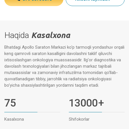
Haqida
Kasalxona
Bhatdagi Apollo Saraton Markazi ko'p tarmoqli yondashuv orqali
keng qamrovli saraton kasalligini davolashni taklif qiluvchi
ixtisoslashgan onkologiya muassasasidir. Ilg'or diagnostika va
davolash texnologiyalari bilan jihozlangan markaz tajribali
mutaxassislar va zamonaviy infratuzilma tomonidan qo'llab-
quvvatlanadigan tibbiy, jarrohlik va radiatsiya onkologiyasi
bo'yicha shaxsiylashtirilgan yordamni taqdim etadi.
75
13000
+
Kasalxona
Shifokorlar