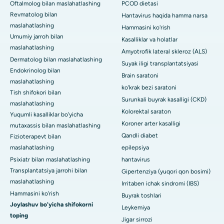
Oftalmolog bilan maslahatlashing
PCOD dietasi
Revmatolog bilan
Hantavirus haqida hamma narsa
maslahatlashing
Hammasini ko'rish
Umumiy jarroh bilan
Kasalliklar va holatlar
maslahatlashing
Amyotrofik lateral skleroz (ALS)
Dermatolog bilan maslahatlashing
Suyak iligi transplantatsiyasi
Endokrinolog bilan
Brain saratoni
maslahatlashing
ko'krak bezi saratoni
Tish shifokori bilan
Surunkali buyrak kasalligi (CKD)
maslahatlashing
Kolorektal saraton
Yuqumli kasalliklar bo'yicha
Koroner arter kasalligi
mutaxassis bilan maslahatlashing
Qandli diabet
Fizioterapevt bilan
maslahatlashing
epilepsiya
Psixiatr bilan maslahatlashing
hantavirus
Transplantatsiya jarrohi bilan
Gipertenziya (yuqori qon bosimi)
maslahatlashing
Irritaben ichak sindromi (IBS)
Hammasini ko'rish
Buyrak toshlari
Joylashuv bo'yicha shifokorni
Leykemiya
toping
Jigar sirrozi