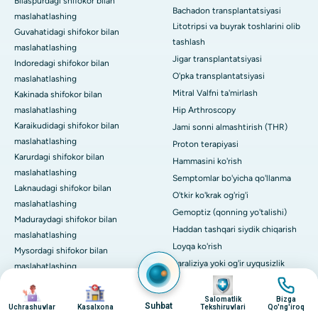
Bilaspurdagi shifokor bilan
Bachadon transplantatsiyasi
maslahatlashing
Litotripsi va buyrak toshlarini olib
Guvahatidagi shifokor bilan
tashlash
maslahatlashing
Jigar transplantatsiyasi
Indoredagi shifokor bilan
O'pka transplantatsiyasi
maslahatlashing
Mitral Valfni ta'mirlash
Kakinada shifokor bilan
maslahatlashing
Hip Arthroscopy
Karaikudidagi shifokor bilan
Jami sonni almashtirish (THR)
maslahatlashing
Proton terapiyasi
Karurdagi shifokor bilan
Hammasini ko'rish
maslahatlashing
Semptomlar bo'yicha qo'llanma
Laknaudagi shifokor bilan
O'tkir ko'krak og'rig'i
maslahatlashing
Gemoptiz (qonning yo'talishi)
Maduraydagi shifokor bilan
Haddan tashqari siydik chiqarish
maslahatlashing
Loyqa ko'rish
Mysordagi shifokor bilan
Paraliziya yoki og'ir uyqusizlik
maslahatlashing
surat
surat
Servikal limfadenopatiya
Nashikdagi shifokor bilan
surat
surat
maslahatlashing
Esoforiya
Salomatlik
Bizga
Suhbat
Uchrashuvlar
Kasalxona
Tekshiruvlari
Qo'ng'iroq
Noidadagi shifokor bilan
Nevrologik belgilar bilan kuchli