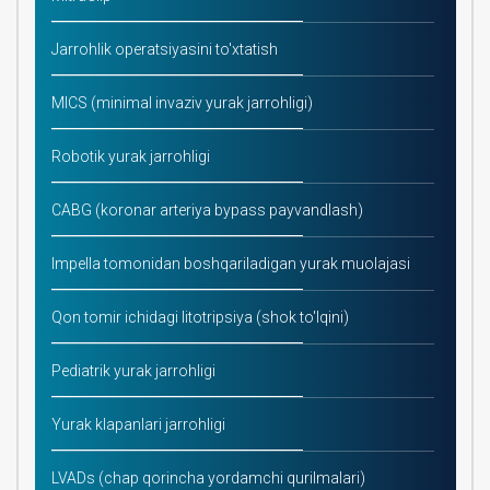
Jarrohlik operatsiyasini to'xtatish
MICS (minimal invaziv yurak jarrohligi)
Robotik yurak jarrohligi
CABG (koronar arteriya bypass payvandlash)
Impella tomonidan boshqariladigan yurak muolajasi
Qon tomir ichidagi litotripsiya (shok to'lqini)
Pediatrik yurak jarrohligi
Yurak klapanlari jarrohligi
LVADs (chap qorincha yordamchi qurilmalari)