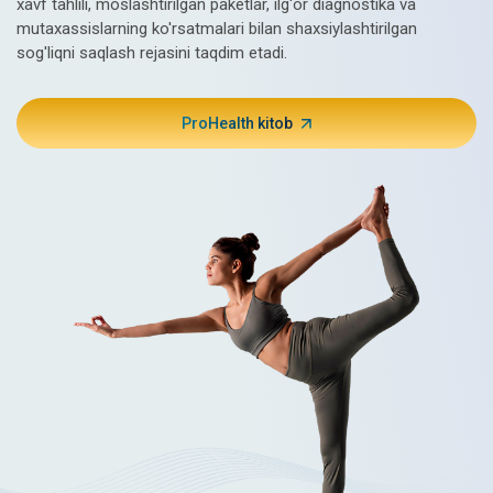
xavf tahlili, moslashtirilgan paketlar, ilg'or diagnostika va
mutaxassislarning ko'rsatmalari bilan shaxsiylashtirilgan
sog'liqni saqlash rejasini taqdim etadi.
ProHealth kitob