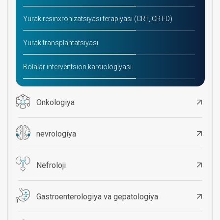
Yurak resinxronizatsiyasi terapiyasi (CRT, CRT-D)
Yurak transplantatsiyasi
Bolalar interventsion kardiologiyasi
Onkologiya
nevrologiya
Nefroloji
Gastroenterologiya va gepatologiya