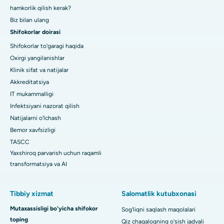
hamkorlik qilish kerak?
Biz bilan ulang
Shifokorlar doirasi
Shifokorlar to'garagi haqida
Oxirgi yangilanishlar
Klinik sifat va natijalar
Akkreditatsiya
IT mukammalligi
Infektsiyani nazorat qilish
Natijalarni o'lchash
Bemor xavfsizligi
TASCC
Yaxshiroq parvarish uchun raqamli
transformatsiya va AI
Tibbiy xizmat
Salomatlik kutubxonasi
Mutaxassisligi bo'yicha shifokor
Sog'liqni saqlash maqolalari
toping
Qiz chaqaloqning o'sish jadvali