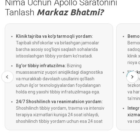
Nima Uchun Apollo Saratonini
Tanlash
Markaz Bhatmi?
Klinik tajriba va ko'p tarmoqli yordam:
Bemor 
Tajribali shifokorlar va birlashgan jamoalar
Bemorl
barcha asosiy sog'liqni saqlash sohalarida
sadoqa
ixtisoslashgan tibbiy yordam ko'rsatadi.
klinik 
rioya 
Ilg'or tibbiy infratuzilma:
Bizning
muassasamiz yuqori aniqlikdagi diagnostika
Uzluks
va murakkab davolash usullarini qo'llash
Optima
uchun ilg'or texnologiyalardan foydalangan
tezkor
holda eng yaxshi tibbiy infratuzilmaga ega.
va ha
ta'min
24/7 Shoshilinch va reanimatsion yordam:
Shoshilinch tibbiy yordam, travma va intensiv
Integ
terapiya xizmatlari kuniga 24 soat ishlaydi,
xizmat
shoshilinch tibbiy yordam uchun esa 24 soat
va rad
davomida ishlaydigan tez tibbiy yordam
beradi
xizmati ham mavjud.
diagno