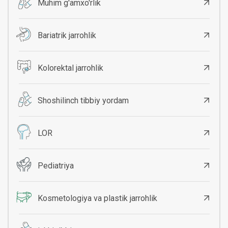
Muhim g'amxo'rlik
Bariatrik jarrohlik
Kolorektal jarrohlik
Shoshilinch tibbiy yordam
LOR
Pediatriya
Kosmetologiya va plastik jarrohlik