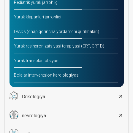
Pediatrik yurak jarrohligi
Yurak klapanlari jarrohligi
LVADs (chap qorincha yordamchi qurilmalari)
Yurak resinxronizatsiyasi terapiyasi (CRT, CRT-D)
Yurak transplantatsiyasi
Bolalar interventsion kardiologiyasi
Onkologiya
nevrologiya