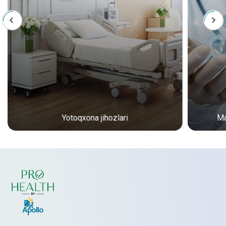
Yotoqxona jihozlari
Ma