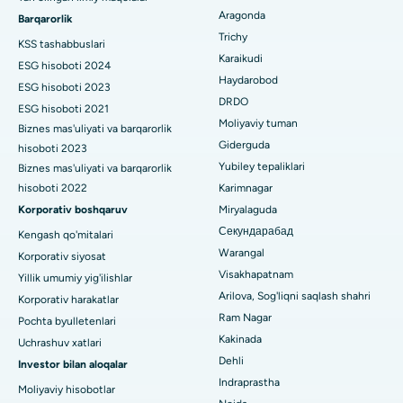
Psixologni toping
Bannerghatta yo'lidagi eng yaxshi kasalxona, Bangalor
Tuxumdon sistektomiyasi
Aragonda
Barqarorlik
Trichy
Bhubaneswardagi 15-bo'limdagi eng yaxshi kasalxona
KSS tashabbuslari
Ko'krak bezi saratoni operatsiyasi
Karaikudi
ESG hisoboti 2024
Umumiy jarrohni toping
Bilaspurdagi Seepat yo'lidagi eng yaxshi kasalxona
Haydarobod
Brakiterapiya
ESG hisoboti 2023
DRDO
ESG hisoboti 2021
Ahmedabaddagi Ellisbridge shahridagi eng yaxshi shifoxona
kolonoskopiya
Moliyaviy tuman
Biznes mas'uliyati va barqarorlik
Giderguda
hisoboti 2023
Nyu-Dehlidagi eng yaxshi shifoxona
Polipektomiya
Yubiley tepaliklari
Biznes mas'uliyati va barqarorlik
DRDO, Haydaroboddagi eng yaxshi shifoxona
hisoboti 2022
Karimnagar
Mulohaza miya stimulyatsiyasi
Korporativ boshqaruv
Miryalaguda
GS Road, Guwahati shahridagi eng yaxshi kasalxona
Peritoneal dializ
Секундарабад
Kengash qo'mitalari
Warangal
Korporativ siyosat
Hyderguda, Haydaroboddagi eng yaxshi shifoxona
Buyrak biopsiyasi
Visakhapatnam
Yillik umumiy yig'ilishlar
Vijay Nagar, Indoredagi eng yaxshi shifoxona
Arilova, Sog'liqni saqlash shahri
Korporativ harakatlar
Paratiroidektomiya
Ram Nagar
Pochta byulletenlari
Suryaraopeta Main Road, Kakinadadagi eng yaxshi kasalxona
Sitoreduktiv jarrohlik
Kakinada
Uchrashuv xatlari
Dehli
Investor bilan aloqalar
Kalkutta shahridagi Kanal aylanma yo'lidagi eng yaxshi
Seramika bilan umumiy tizzani almashtirish
Indraprastha
shifoxona
Moliyaviy hisobotlar