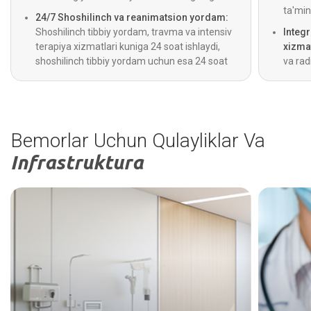
ta'min
24/7 Shoshilinch va reanimatsion yordam:
Shoshilinch tibbiy yordam, travma va intensiv
Integ
terapiya xizmatlari kuniga 24 soat ishlaydi,
xizmat
shoshilinch tibbiy yordam uchun esa 24 soat
va rad
davomida ishlaydigan tez tibbiy yordam
beradi
xizmati ham mavjud.
diagno
Bemorlar Uchun Qulayliklar Va
Infrastruktura