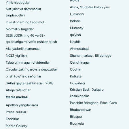
Noida
ERCP
Yillik hisobotlar
CBD Belapur, Navi Mumbaydagi eng yaxshi shifoxona
Afina, Mudofaa koloniyasi
Natijalar va daromadlar
Lucknow
taqdimotlari
Panchavati, Nashikdagi eng yaxshi shifoxona
Indore
Investorlarning taqdimoti
Mumbay
Sekunderabad, Haydaroboddagi eng yaxshi shifoxona
Normativ hujjatlar
qo'yish
SEBI LODRning 46 va 62-
Seshadripuramdagi eng yaxshi kasalxona, Bangalor
qoidalariga muvofiq oshkor qilish
Nashik
Aksiyadorlik namunasi
Ahmedabad
Waltair Main Road, Visakhapatnamdagi eng yaxshi shifoxona
NCLT yig'ilishi
Shahar markazi, Ellisbridge
Talab qilinmagan dividendlar
Gandhinagar
Subhash Nagar yo'lidagi eng yaxshi kasalxona, Karimnagar
Circular taklif garovsiz depozitlar
Cochin
Managari, Karaikudi shahridagi eng yaxshi shifoxona
olish to'g'risida e'lonlar
Kolkata
SAPni qayta tashkil etish 2018
Guwahati
Arepally, Warangaldagi eng yaxshi shifoxona
Kristian Basti, Xalqaro
Aloqa tafsilotlari
kasalxonalar
Media markazi
Arera koloniyasidagi eng yaxshi kasalxona, Bhopal
Paschim Boragaon, Excel Care
Apollon yangiliklarda
Jayanagar, Bangalordagi eng yaxshi kasalxona
Bhubaneswar
Press-relizlar
Bilaspur
Tadbirlar
KK Nagar, Madurai shahridagi eng yaxshi shifoxona
Rourkela
Media Gallery