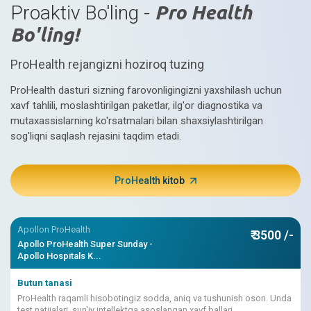
Proaktiv Bo'ling -
Pro Health
Bo'ling!
ProHealth rejangizni hoziroq tuzing
ProHealth dasturi sizning farovonligingizni yaxshilash uchun
xavf tahlili, moslashtirilgan paketlar, ilg'or diagnostika va
mutaxassislarning ko'rsatmalari bilan shaxsiylashtirilgan
sog'liqni saqlash rejasini taqdim etadi.
ProHealth kitob
Apollon ProHealth
₹ 3500 /-
Apollo ProHealth Super Sunday -
Apollo Hospitals K...
Butun tanasi
ProHealth raqamli hisobotingiz sodda, aniq va tushunish oson. Unda
test natijalari, sun'iy intellektga asoslangan xavf ballari,