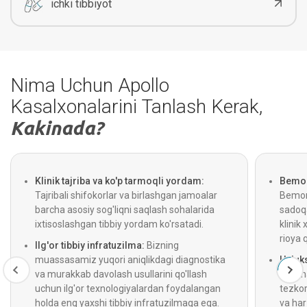
ichki tibbiyot
Nima Uchun Apollo
Kasalxonalarini Tanlash Kerak,
Kakinada?
Klinik tajriba va ko'p tarmoqli yordam:
Bemor 
Tajribali shifokorlar va birlashgan jamoalar
Bemorl
barcha asosiy sog'liqni saqlash sohalarida
sadoqa
ixtisoslashgan tibbiy yordam ko'rsatadi.
klinik 
rioya 
Ilg'or tibbiy infratuzilma:
Bizning
muassasamiz yuqori aniqlikdagi diagnostika
Uzluks
va murakkab davolash usullarini qo'llash
Optima
uchun ilg'or texnologiyalardan foydalangan
tezkor
holda eng yaxshi tibbiy infratuzilmaga ega.
va ha