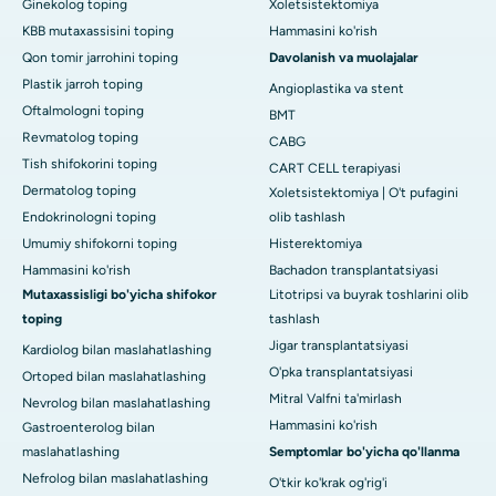
Ginekolog toping
Xoletsistektomiya
KBB mutaxassisini toping
Hammasini ko'rish
Qon tomir jarrohini toping
Davolanish va muolajalar
Plastik jarroh toping
Angioplastika va stent
Oftalmologni toping
BMT
Revmatolog toping
CABG
Tish shifokorini toping
CART CELL terapiyasi
Dermatolog toping
Xoletsistektomiya | O't pufagini
Endokrinologni toping
olib tashlash
Umumiy shifokorni toping
Histerektomiya
Hammasini ko'rish
Bachadon transplantatsiyasi
Mutaxassisligi bo'yicha shifokor
Litotripsi va buyrak toshlarini olib
toping
tashlash
Jigar transplantatsiyasi
Kardiolog bilan maslahatlashing
O'pka transplantatsiyasi
Ortoped bilan maslahatlashing
Mitral Valfni ta'mirlash
Nevrolog bilan maslahatlashing
Hammasini ko'rish
Gastroenterolog bilan
maslahatlashing
Semptomlar bo'yicha qo'llanma
Nefrolog bilan maslahatlashing
O'tkir ko'krak og'rig'i