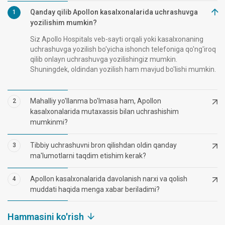
Qanday qilib Apollon kasalxonalarida uchrashuvga
1
yozilishim mumkin?
Siz Apollo Hospitals veb-sayti orqali yoki kasalxonaning
uchrashuvga yozilish bo'yicha ishonch telefoniga qo'ng'iroq
qilib onlayn uchrashuvga yozilishingiz mumkin.
Shuningdek, oldindan yozilish ham mavjud bo'lishi mumkin.
Mahalliy yo'llanma bo'lmasa ham, Apollon
2
kasalxonalarida mutaxassis bilan uchrashishim
mumkinmi?
Tibbiy uchrashuvni bron qilishdan oldin qanday
3
ma'lumotlarni taqdim etishim kerak?
Apollon kasalxonalarida davolanish narxi va qolish
4
muddati haqida menga xabar beriladimi?
Hammasini ko'rish