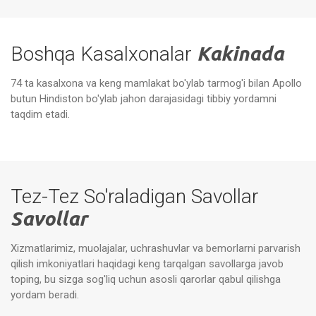
Boshqa Kasalxonalar
Kakinada
74 ta kasalxona va keng mamlakat bo'ylab tarmog'i bilan Apollo
butun Hindiston bo'ylab jahon darajasidagi tibbiy yordamni
Apollon kasalxonalari, Kakinada
taqdim etadi.
Tez-Tez So'raladigan Savollar
Savollar
Xizmatlarimiz, muolajalar, uchrashuvlar va bemorlarni parvarish
qilish imkoniyatlari haqidagi keng tarqalgan savollarga javob
toping, bu sizga sog'liq uchun asosli qarorlar qabul qilishga
yordam beradi.