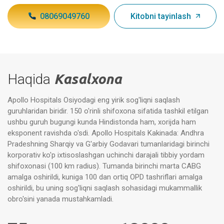
08069049760
Kitobni tayinlash
Haqida
Kasalxona
Apollo Hospitals Osiyodagi eng yirik sog'liqni saqlash
guruhlaridan biridir. 150 o'rinli shifoxona sifatida tashkil etilgan
ushbu guruh bugungi kunda Hindistonda ham, xorijda ham
eksponent ravishda o'sdi. Apollo Hospitals Kakinada: Andhra
Pradeshning Sharqiy va G'arbiy Godavari tumanlaridagi birinchi
korporativ ko'p ixtisoslashgan uchinchi darajali tibbiy yordam
shifoxonasi (100 km radius). Tumanda birinchi marta CABG
amalga oshirildi, kuniga 100 dan ortiq OPD tashriflari amalga
oshirildi, bu uning sog'liqni saqlash sohasidagi mukammallik
obro'sini yanada mustahkamladi.