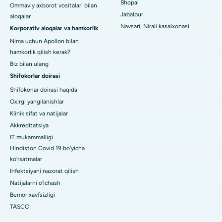
Bhopal
Ramji Nagardagi eng yaxshi kasalxona, Nellore
Ommaviy axborot vositalari bilan
Jabalpur
aloqalar
19-sektordagi eng yaxshi shifoxona, Rourkela
Navsari, Nirali kasalxonasi
Korporativ aloqalar va hamkorlik
Nima uchun Apollon bilan
Swargate, Pune shahridagi eng yaxshi shifoxona
hamkorlik qilish kerak?
Biz bilan ulang
Janubiy Dehlidagi eng yaxshi ayollar saraton kasalxonasi
Shifokorlar doirasi
Shifokorlar doirasi haqida
Oxirgi yangilanishlar
Klinik sifat va natijalar
Akkreditatsiya
IT mukammalligi
Hindiston Covid 19 bo'yicha
ko'rsatmalar
Infektsiyani nazorat qilish
Natijalarni o'lchash
Bemor xavfsizligi
TASCC