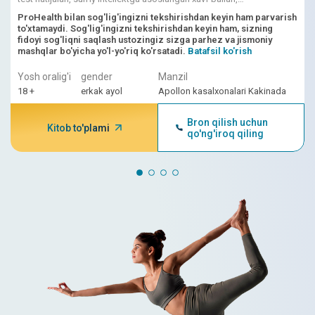
shifokorlarning talqinlari birlashtirilgan.
ProHealth bilan sog'lig'ingizni tekshirishdan keyin ham parvarish
to'xtamaydi. Sog'lig'ingizni tekshirishdan keyin ham, sizning
fidoyi sog'liqni saqlash ustozingiz sizga parhez va jismoniy
mashqlar bo'yicha yo'l-yo'riq ko'rsatadi.
Batafsil ko'rish
Yosh oralig'i
gender
Manzil
18 +
erkak ayol
Apollon kasalxonalari Kakinada
Bron qilish uchun
Kitob to'plami
qo'ng'iroq qiling