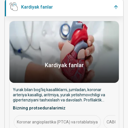
Kardiyak fanlar
Kardiyak fanlar
Yurak bilan bog'liq kasalliklarni, jumladan, koronar
arteriya kasalligi, aritmiya, yurak yetishmovchiligi va
gipertenziyani tashxislash va davolash. Profilaktik
yordam, intervension muolajalar va uzoq muddatli yurak
Bizning protseduralarimiz
salomatligini boshqarishga qaratilgan.
Koronar angioplastika (PTCA) va rotablatsiya
CABG (koron