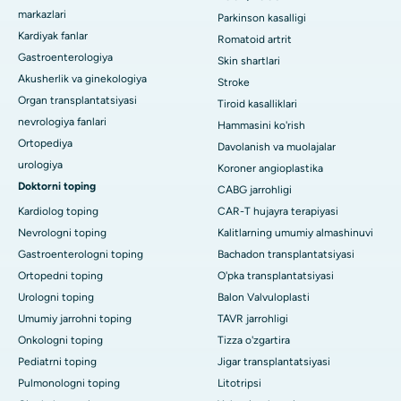
markazlari
Parkinson kasalligi
Kardiyak fanlar
Romatoid artrit
Gastroenterologiya
Skin shartlari
Akusherlik va ginekologiya
Stroke
Organ transplantatsiyasi
Tiroid kasalliklari
nevrologiya fanlari
Hammasini ko'rish
Ortopediya
Davolanish va muolajalar
urologiya
Koroner angioplastika
Doktorni toping
CABG jarrohligi
Kardiolog toping
CAR-T hujayra terapiyasi
Nevrologni toping
Kalitlarning umumiy almashinuvi
Gastroenterologni toping
Bachadon transplantatsiyasi
Ortopedni toping
O'pka transplantatsiyasi
Urologni toping
Balon Valvuloplasti
Umumiy jarrohni toping
TAVR jarrohligi
Onkologni toping
Tizza o'zgartira
Pediatrni toping
Jigar transplantatsiyasi
Pulmonologni toping
Litotripsi