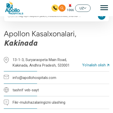
4.8 ta Google
Aso
reytingi
UZ
1066
Qidirish
Asosiy mundarijaga
Apollon Kasalxonalari,
Kakinada
13-1-3, Suryaraopeta Main Road,
Yo'nalish olish
Kakinada, Andhra Pradesh, 533001
info@apollohospitals.com
tashrif veb-sayt
Fikr-mulohazalaringizni ulashing