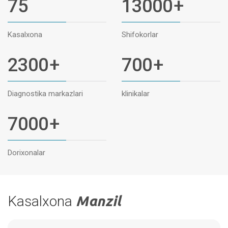
75
13000
+
Kasalxona
Shifokorlar
2300
+
700
+
Diagnostika markazlari
klinikalar
7000
+
Dorixonalar
Kasalxona
Manzil