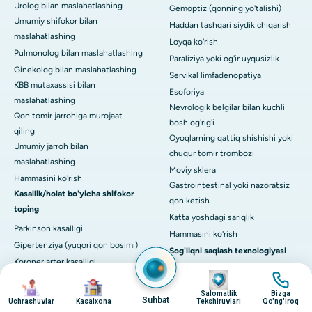
Urolog bilan maslahatlashing
Gemoptiz (qonning yo'talishi)
Umumiy shifokor bilan
Haddan tashqari siydik chiqarish
maslahatlashing
Loyqa ko'rish
Pulmonolog bilan maslahatlashing
Paraliziya yoki og'ir uyqusizlik
Ginekolog bilan maslahatlashing
Servikal limfadenopatiya
KBB mutaxassisi bilan
Esoforiya
maslahatlashing
Nevrologik belgilar bilan kuchli
Qon tomir jarrohiga murojaat
bosh og'rig'i
qiling
Oyoqlarning qattiq shishishi yoki
Umumiy jarroh bilan
chuqur tomir trombozi
maslahatlashing
Moviy sklera
Hammasini ko'rish
Gastrointestinal yoki nazoratsiz
Kasallik/holat bo'yicha shifokor
qon ketish
toping
Katta yoshdagi sariqlik
Parkinson kasalligi
Hammasini ko'rish
Gipertenziya (yuqori qon bosimi)
Sog'liqni saqlash texnologiyasi
Koroner arter kasalligi
DaVinci XI-Robot tizimlari
surat
surat
Yurak etishmovchiligi
surat
surat
CyberKnife-Accuray
Salomatlik
Bizga
Stroke
Suhbat
Uchrashuvlar
Kasalxona
Tekshiruvlari
Qo'ng'iroq
Meril Cuvis robototexnikasi
Surunkali buyrak kasalligi