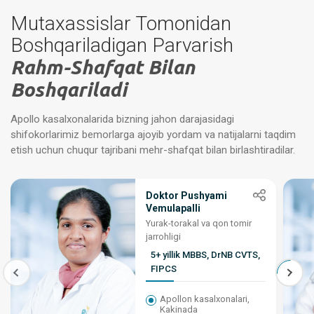
Mutaxassislar Tomonidan
Boshqariladigan Parvarish
Rahm-Shafqat Bilan
Boshqariladi
Apollo kasalxonalarida bizning jahon darajasidagi
shifokorlarimiz bemorlarga ajoyib yordam va natijalarni taqdim
etish uchun chuqur tajribani mehr-shafqat bilan birlashtiradilar.
Doktor Pushyami
Vemulapalli
Yurak-torakal va qon tomir
jarrohligi
5+ yillik MBBS, DrNB CVTS,
FIPCS
Apollon kasalxonalari,
Kakinada