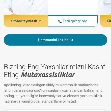
Kitobni tayinlash
Endi qo'ng'iroq
Ki
Hammasini ko'rish
Bizning Eng Yaxshilarimizni Kashf
Eting
Mutaxassisliklar
Apolloning ixtisoslashgan tibbiy mukammallik markazlarida
jahon darajasidagi sog'liqni saqlash xizmatlaridan bahramand
bo'ling, bu yerda ilg'or innovatsiyalar va ekspert yordami klinik
natijalarda yangi global standartlarni o'rnatadi.