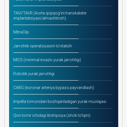
TAVI/TAVR (Aorta qopqog'ini transkateter
implantatsiyasi/almashtirish)
MitraClip
Jarrohlik operatsiyasini to'xtatish
MICS (minimal invaziv yurak jarrohligi)
Robotik yurak jarrohligi
CABG (koronar arteriya bypass payvandlash)
Impella tomonidan boshqariladigan yurak muolajasi
Qon tomir ichidagi litotripsiya (shok to'lqini)