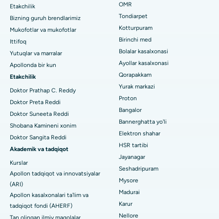
Pediatrni toping
OMR
Etakchilik
Chennaydagi ming chiroqlardagi eng yaxshi yurak markazi
Rinoplastika
Tondiarpet
Bizning guruh brendlarimiz
Jubilee Hillsdagi eng yaxshi kasalxona, Haydarobod
Kotturpuram
Mukofotlar va mukofotlar
liposuction
Dermatologni toping
Birinchi med
Ittifoq
Tondiarpet, Chennai shahridagi eng yaxshi shifoxona
Koroner angiografiya
Bolalar kasalxonasi
Yutuqlar va marralar
Ayollar kasalxonasi
Apollonda bir kun
Kotturpuram, Chennai shahridagi eng yaxshi shifoxona
Transkateter Aorta valfini almashtirish
Qorapakkam
Urologni toping
Etakchilik
Kovai yo'lidagi eng yaxshi kasalxona, Karur
Yurak markazi
MitraClip vana ta'mirlash
Doktor Prathap C. Reddy
Proton
Doktor Preta Reddi
Karapakkam, Chennaydagi eng yaxshi shifoxona
Minimal invaziv yurak jarrohligi
Bangalor
Diabetologni toping
Doktor Suneeta Reddi
Bannerghatta yo'li
Arilova, Vizagdagi eng yaxshi shifoxona
Shobana Kamineni xonim
Kateterni yo'q qilish
Elektron shahar
Doktor Sangita Reddi
Kanpur yo'lidagi eng yaxshi kasalxona, Laknau
HSR tartibi
Ginekologni toping
ACL rekonstruksiya jarrohligi
Akademik va tadqiqot
Jayanagar
Kurslar
Noida shtatidagi 26-sektordagi eng yaxshi shifoxona
Orqaga elkalarni almashtirish
Seshadripuram
Apollon tadqiqot va innovatsiyalar
Mysore
Umumiy shifokorni toping
Gandhinagar, Ahmedabaddagi eng yaxshi shifoxona
(ARI)
Endometriya ablasyonu
Madurai
Apollon kasalxonalari ta'lim va
Aragonda, Andhra Pradeshdagi eng yaxshi shifoxona
Karur
tadqiqot fondi (AHERF)
Bachadon arteriyasi embolizatsiyasi
Nellore
Tan olingan ilmiy maqolalar