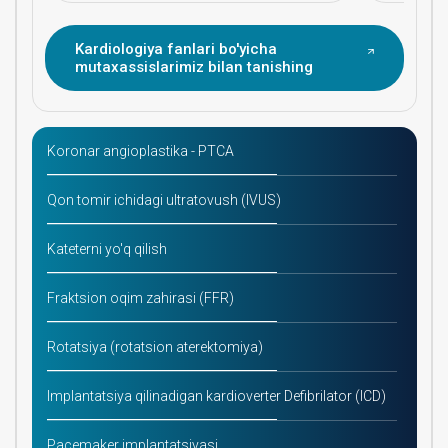
Kardiologiya fanlari bo'yicha
mutaxassislarimiz bilan tanishing
Koronar angioplastika - PTCA
Qon tomir ichidagi ultratovush (IVUS)
Kateterni yo'q qilish
Fraktsion oqim zahirasi (FFR)
Rotatsiya (rotatsion aterektomiya)
Implantatsiya qilinadigan kardioverter Defibrilator (ICD)
Pacemaker implantatsiyasi