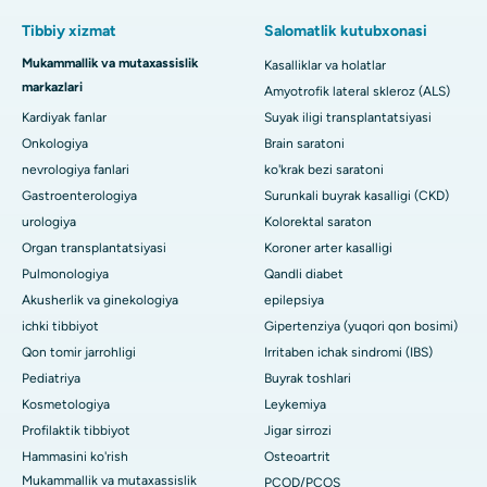
Tibbiy xizmat
Salomatlik kutubxonasi
Mukammallik va mutaxassislik
Kasalliklar va holatlar
markazlari
Amyotrofik lateral skleroz (ALS)
Kardiyak fanlar
Suyak iligi transplantatsiyasi
Onkologiya
Brain saratoni
nevrologiya fanlari
ko'krak bezi saratoni
Gastroenterologiya
Surunkali buyrak kasalligi (CKD)
urologiya
Kolorektal saraton
Organ transplantatsiyasi
Koroner arter kasalligi
Pulmonologiya
Qandli diabet
Akusherlik va ginekologiya
epilepsiya
ichki tibbiyot
Gipertenziya (yuqori qon bosimi)
Qon tomir jarrohligi
Irritaben ichak sindromi (IBS)
Pediatriya
Buyrak toshlari
Kosmetologiya
Leykemiya
Profilaktik tibbiyot
Jigar sirrozi
Hammasini ko'rish
Osteoartrit
Mukammallik va mutaxassislik
PCOD/PCOS