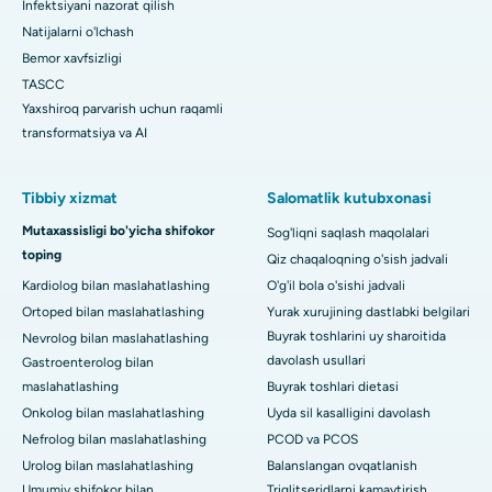
Infektsiyani nazorat qilish
Natijalarni o'lchash
Bemor xavfsizligi
TASCC
Yaxshiroq parvarish uchun raqamli
transformatsiya va AI
Tibbiy xizmat
Salomatlik kutubxonasi
Mutaxassisligi bo'yicha shifokor
Sog'liqni saqlash maqolalari
toping
Qiz chaqaloqning o'sish jadvali
Kardiolog bilan maslahatlashing
O'g'il bola o'sishi jadvali
Ortoped bilan maslahatlashing
Yurak xurujining dastlabki belgilari
Buyrak toshlarini uy sharoitida
Nevrolog bilan maslahatlashing
davolash usullari
Gastroenterolog bilan
maslahatlashing
Buyrak toshlari dietasi
Onkolog bilan maslahatlashing
Uyda sil kasalligini davolash
Nefrolog bilan maslahatlashing
PCOD va PCOS
Urolog bilan maslahatlashing
Balanslangan ovqatlanish
Umumiy shifokor bilan
Triglitseridlarni kamaytirish