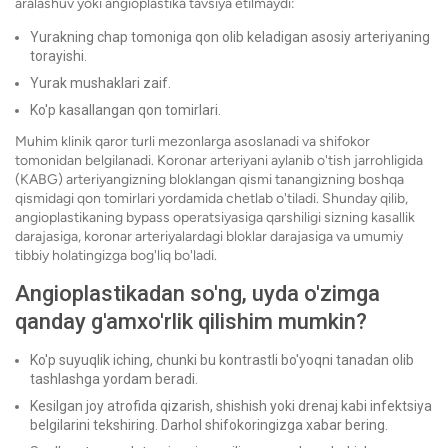
aralashuv yoki angioplastika tavsiya etilmaydi:
Yurakning chap tomoniga qon olib keladigan asosiy arteriyaning
torayishi.
Yurak mushaklari zaif.
Ko'p kasallangan qon tomirlari.
Muhim klinik qaror turli mezonlarga asoslanadi va shifokor
tomonidan belgilanadi. Koronar arteriyani aylanib o'tish jarrohligida
(KABG) arteriyangizning bloklangan qismi tanangizning boshqa
qismidagi qon tomirlari yordamida chetlab o'tiladi. Shunday qilib,
angioplastikaning bypass operatsiyasiga qarshiligi sizning kasallik
darajasiga, koronar arteriyalardagi bloklar darajasiga va umumiy
tibbiy holatingizga bog'liq bo'ladi.
Angioplastikadan so'ng, uyda o'zimga
qanday g'amxo'rlik qilishim mumkin?
Ko'p suyuqlik iching, chunki bu kontrastli bo'yoqni tanadan olib
tashlashga yordam beradi.
Kesilgan joy atrofida qizarish, shishish yoki drenaj kabi infektsiya
belgilarini tekshiring. Darhol shifokoringizga xabar bering.