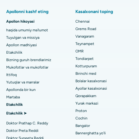
Pulmonologni toping
Minimal invaziv Subvastus to'liq tizzasini almashtirish
Chennaydagi Thousand Lightsdagi eng yaxshi ayollar
Apollonni kashf eting
Kasalxonani toping
kasalxonasi
Fast Track kunlik parvarishlash tizzalarini almashtirish
Apollon hikoyasi
Chennai
Tish shifokorini toping
Paschim Boragaon, Guwahati shahridagi eng yaxshi shifoxona
Grems Road
haqida umumiy ma'lumot
Sleeve gastrektomi
Vanagaram
Tuyulgan va missiya
Chennaydagi PH Roaddagi eng yaxshi kasalxona
Lasik jarrohlik
Teynampet
Apollon madhiyasi
Pediatrni toping
OMR
Etakchilik
Chennaydagi ming chiroqlardagi eng yaxshi yurak markazi
Rinoplastika
Tondiarpet
Bizning guruh brendlarimiz
Jubilee Hillsdagi eng yaxshi kasalxona, Haydarobod
Kotturpuram
Mukofotlar va mukofotlar
liposuction
Dermatologni toping
Birinchi med
Ittifoq
Tondiarpet, Chennai shahridagi eng yaxshi shifoxona
Koroner angiografiya
Bolalar kasalxonasi
Yutuqlar va marralar
Ayollar kasalxonasi
Apollonda bir kun
Kotturpuram, Chennai shahridagi eng yaxshi shifoxona
Transkateter Aorta valfini almashtirish
Qorapakkam
Urologni toping
Martaba
Kovai yo'lidagi eng yaxshi kasalxona, Karur
Yurak markazi
Etakchilik
MitraClip vana ta'mirlash
Proton
Etakchilik ➤
Karapakkam, Chennaydagi eng yaxshi shifoxona
Minimal invaziv yurak jarrohligi
Cochin
Diabetologni toping
Doktor Prathap C. Reddy
Bangalor
Arilova, Vizagdagi eng yaxshi shifoxona
Kateterni yo'q qilish
Doktor Preta Reddi
Bannerghatta yo'li
Doktor Suneeta Reddi