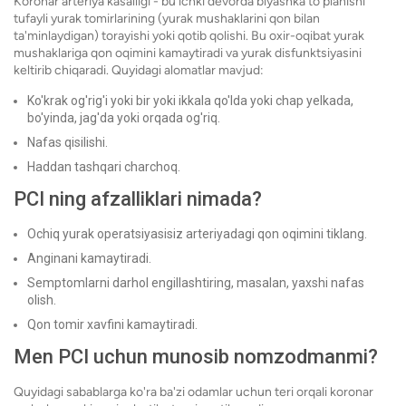
Koronar arteriya kasalligi - bu ichki devorda blyashka to'planishi
tufayli yurak tomirlarining (yurak mushaklarini qon bilan
ta'minlaydigan) torayishi yoki qotib qolishi. Bu oxir-oqibat yurak
mushaklariga qon oqimini kamaytiradi va yurak disfunktsiyasini
keltirib chiqaradi. Quyidagi alomatlar mavjud:
Ko'krak og'rig'i yoki bir yoki ikkala qo'lda yoki chap yelkada,
bo'yinda, jag'da yoki orqada og'riq.
Nafas qisilishi.
Haddan tashqari charchoq.
PCI ning afzalliklari nimada?
Ochiq yurak operatsiyasisiz arteriyadagi qon oqimini tiklang.
Anginani kamaytiradi.
Semptomlarni darhol engillashtiring, masalan, yaxshi nafas
olish.
Qon tomir xavfini kamaytiradi.
Men PCI uchun munosib nomzodmanmi?
Quyidagi sabablarga ko'ra ba'zi odamlar uchun teri orqali koronar