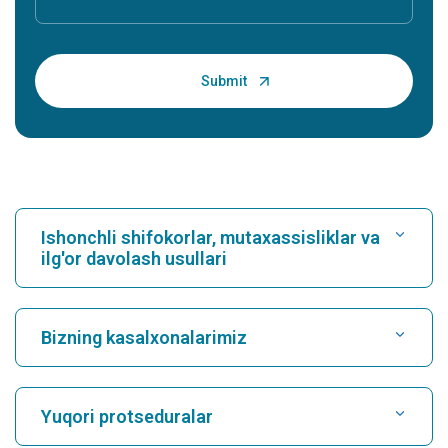
Ishonchli shifokorlar, mutaxassisliklar va
ilg'or davolash usullari
Kasalxonani toping
Bizning kasalxonalarimiz
Kardiologni toping
Karukutty, Cochin shahridagi eng yaxshi shifoxona
Yuqori protseduralar
Greams Road, Chennai shahridagi eng yaxshi shifoxona