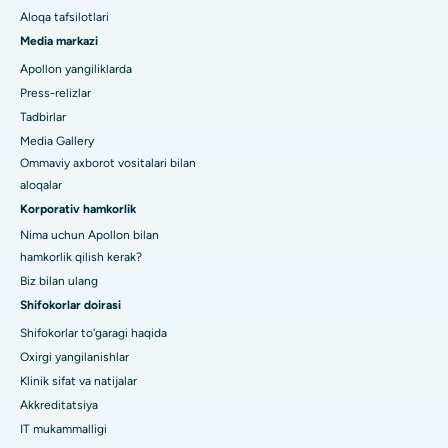
Aloqa tafsilotlari
Media markazi
Apollon yangiliklarda
Press-relizlar
Tadbirlar
Media Gallery
Ommaviy axborot vositalari bilan
aloqalar
Korporativ hamkorlik
Nima uchun Apollon bilan
hamkorlik qilish kerak?
Biz bilan ulang
Shifokorlar doirasi
Shifokorlar to'garagi haqida
Oxirgi yangilanishlar
Klinik sifat va natijalar
Akkreditatsiya
IT mukammalligi