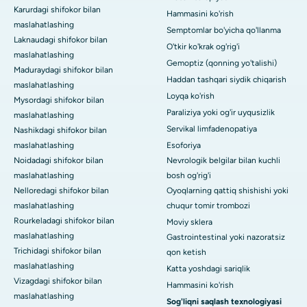
Karurdagi shifokor bilan
Hammasini ko'rish
maslahatlashing
Semptomlar bo'yicha qo'llanma
Laknaudagi shifokor bilan
O'tkir ko'krak og'rig'i
maslahatlashing
Gemoptiz (qonning yo'talishi)
Maduraydagi shifokor bilan
Haddan tashqari siydik chiqarish
maslahatlashing
Loyqa ko'rish
Mysordagi shifokor bilan
Paraliziya yoki og'ir uyqusizlik
maslahatlashing
Servikal limfadenopatiya
Nashikdagi shifokor bilan
maslahatlashing
Esoforiya
Noidadagi shifokor bilan
Nevrologik belgilar bilan kuchli
maslahatlashing
bosh og'rig'i
Nelloredagi shifokor bilan
Oyoqlarning qattiq shishishi yoki
maslahatlashing
chuqur tomir trombozi
Rourkeladagi shifokor bilan
Moviy sklera
maslahatlashing
Gastrointestinal yoki nazoratsiz
Trichidagi shifokor bilan
qon ketish
maslahatlashing
Katta yoshdagi sariqlik
Vizagdagi shifokor bilan
Hammasini ko'rish
maslahatlashing
Sog'liqni saqlash texnologiyasi