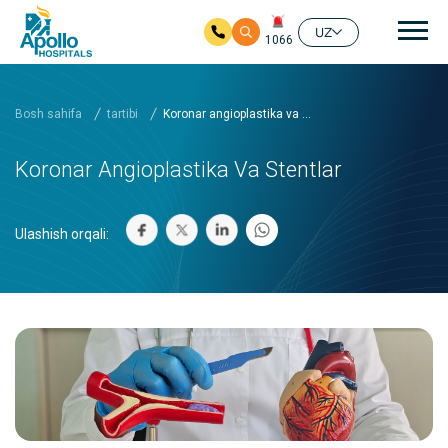
Aso
UZ
1066
Asosiy mundarijaga
Bosh sahifa
tartibi
Koronar angioplastika va ...
Koronar Angioplastika Va Stentlar
Ulashish orqali: