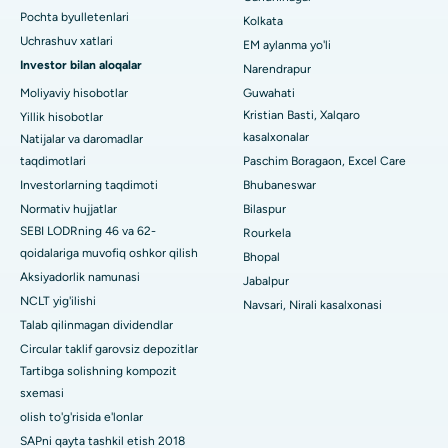
Arepally, Warangaldagi eng yaxshi shifoxona
Pochta byulletenlari
Kolkata
Uchrashuv xatlari
EM aylanma yo'li
Arera koloniyasidagi eng yaxshi kasalxona, Bhopal
Investor bilan aloqalar
Narendrapur
Jayanagar, Bangalordagi eng yaxshi kasalxona
Moliyaviy hisobotlar
Guwahati
Kristian Basti, Xalqaro
Yillik hisobotlar
KK Nagar, Madurai shahridagi eng yaxshi shifoxona
kasalxonalar
Natijalar va daromadlar
taqdimotlari
Paschim Boragaon, Excel Care
Ramji Nagardagi eng yaxshi kasalxona, Nellore
Investorlarning taqdimoti
Bhubaneswar
19-sektordagi eng yaxshi shifoxona, Rourkela
Normativ hujjatlar
Bilaspur
SEBI LODRning 46 va 62-
Rourkela
Swargate, Pune shahridagi eng yaxshi shifoxona
qoidalariga muvofiq oshkor qilish
Bhopal
Aksiyadorlik namunasi
Jabalpur
Janubiy Dehlidagi eng yaxshi ayollar saraton kasalxonasi
NCLT yig'ilishi
Navsari, Nirali kasalxonasi
Talab qilinmagan dividendlar
Circular taklif garovsiz depozitlar
Tartibga solishning kompozit
sxemasi
olish to'g'risida e'lonlar
SAPni qayta tashkil etish 2018