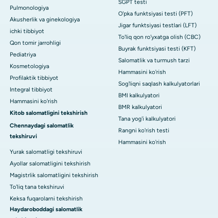
SGPT testi
Pulmonologiya
O'pka funktsiyasi testi (PFT)
Akusherlik va ginekologiya
Jigar funktsiyasi testlari (LFT)
ichki tibbiyot
To'liq qon ro'yxatga olish (CBC)
Qon tomir jarrohligi
Buyrak funktsiyasi testi (KFT)
Pediatriya
Salomatlik va turmush tarzi
Kosmetologiya
Hammasini ko'rish
Profilaktik tibbiyot
Sog'liqni saqlash kalkulyatorlari
Integral tibbiyot
BMI kalkulyatori
Hammasini ko'rish
BMR kalkulyatori
Kitob salomatligini tekshirish
Tana yog'i kalkulyatori
Chennaydagi salomatlik
Rangni ko'rish testi
tekshiruvi
Hammasini ko'rish
Yurak salomatligi tekshiruvi
Ayollar salomatligini tekshirish
Magistrlik salomatligini tekshirish
To'liq tana tekshiruvi
Keksa fuqarolarni tekshirish
Haydaroboddagi salomatlik