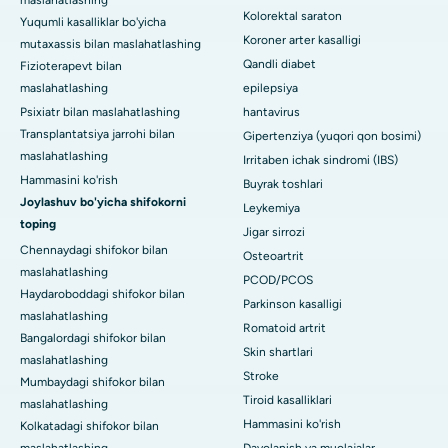
maslahatlashing
Kolorektal saraton
Yuqumli kasalliklar bo'yicha
Koroner arter kasalligi
mutaxassis bilan maslahatlashing
Qandli diabet
Fizioterapevt bilan
maslahatlashing
epilepsiya
Psixiatr bilan maslahatlashing
hantavirus
Transplantatsiya jarrohi bilan
Gipertenziya (yuqori qon bosimi)
maslahatlashing
Irritaben ichak sindromi (IBS)
Hammasini ko'rish
Buyrak toshlari
Joylashuv bo'yicha shifokorni
Leykemiya
toping
Jigar sirrozi
Chennaydagi shifokor bilan
Osteoartrit
maslahatlashing
PCOD/PCOS
Haydaroboddagi shifokor bilan
Parkinson kasalligi
maslahatlashing
Romatoid artrit
Bangalordagi shifokor bilan
Skin shartlari
maslahatlashing
Stroke
Mumbaydagi shifokor bilan
Tiroid kasalliklari
maslahatlashing
Hammasini ko'rish
Kolkatadagi shifokor bilan