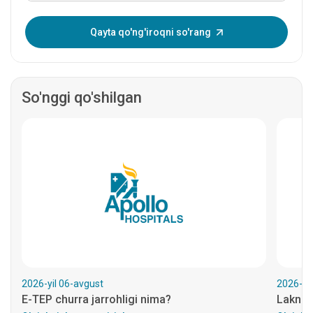
Bir martalik parolni kiriting:
Qayta qo'ng'iroqni so'rang
So'nggi qo'shilgan
2026-yil 06-avgust
2026-yil
E-TEP churra jarrohligi nima?
Laknau