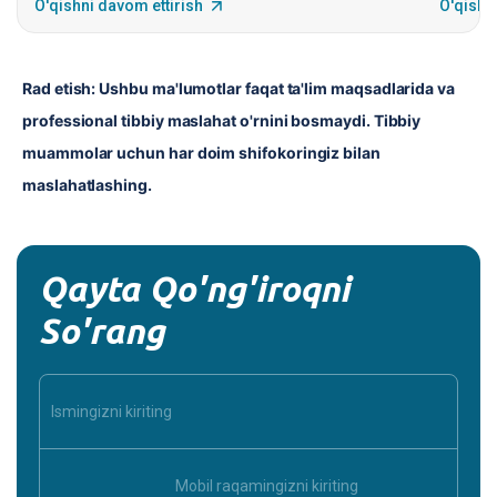
O'qishni davom ettirish
O'qishn
Rad etish: Ushbu ma'lumotlar faqat ta'lim maqsadlarida va 
professional tibbiy maslahat o'rnini bosmaydi. Tibbiy 
muammolar uchun har doim shifokoringiz bilan 
maslahatlashing.
Qayta Qo'ng'iroqni
So'rang