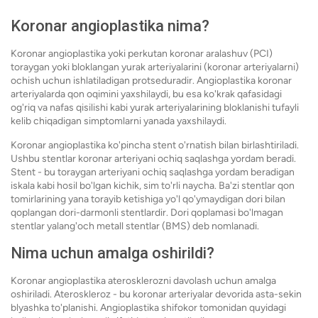
Koronar angioplastika nima?
Koronar angioplastika yoki perkutan koronar aralashuv (PCI)
toraygan yoki bloklangan yurak arteriyalarini (koronar arteriyalarni)
ochish uchun ishlatiladigan protseduradir. Angioplastika koronar
arteriyalarda qon oqimini yaxshilaydi, bu esa ko'krak qafasidagi
og'riq va nafas qisilishi kabi yurak arteriyalarining bloklanishi tufayli
kelib chiqadigan simptomlarni yanada yaxshilaydi.
Koronar angioplastika ko'pincha stent o'rnatish bilan birlashtiriladi.
Ushbu stentlar koronar arteriyani ochiq saqlashga yordam beradi.
Stent - bu toraygan arteriyani ochiq saqlashga yordam beradigan
iskala kabi hosil bo'lgan kichik, sim to'rli naycha. Ba'zi stentlar qon
tomirlarining yana torayib ketishiga yo'l qo'ymaydigan dori bilan
qoplangan dori-darmonli stentlardir. Dori qoplamasi bo'lmagan
stentlar yalang'och metall stentlar (BMS) deb nomlanadi.
Nima uchun amalga oshirildi?
Koronar angioplastika aterosklerozni davolash uchun amalga
oshiriladi. Ateroskleroz - bu koronar arteriyalar devorida asta-sekin
blyashka to'planishi. Angioplastika shifokor tomonidan quyidagi