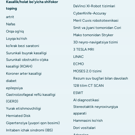
Kasallik/holat bo'yicha shifokor
DaVinci XI-Robot tizimlari
toping
CyberKnife-Accuray
artrit
Meril Cuvis robototexnikasi
Nafas
Smit va jiyani tomonidan Cori
Orqa og'riq
Mako tomonidan Stryker
Loyqa ko'rish
3D neyro-navigatsiya tizimi
ko'krak bezi saratoni
3 TESLA MRI
Surunkali buyrak kasalligi
LINAC
Surunkali obstruktiv o'pka
ECMO
kasalligi (KOAH)
MOSES 2.0 tizimi
Koroner arter kasalligi
Rezum suv bug'lari bilan davolash
diabet
128 tilim CT SCAN
epilepsiya
ESWT
Gastroözofageal reflü kasalligi
AI diagnostikasi
(GERD)
Stereotaktik neyroxirurgiya
Yurak etishmovchiligi
apparati
Herniated Disk
Hammasini ko'rish
Gipertenziya (yuqori qon bosimi)
Dori vositalari
Irritaben ichak sindromi (IBS)