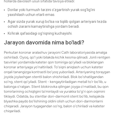
hollarda davolash usuli sifatida tavsiya etiladi:
Dorilar yoki turmush tarzini o'zgartirish yurak sog'lig'ini
yaxshilash uchun etarli emas.
Agar sizda yurak xuruji bo'lsa va tiqilib qolgan arteriyani tezda
ochish zararni kamaytirishga yordam beradi.
Ko'krak qafasidagi og'riqning kuchayishi.
Jarayon davomida nima bo'ladi?
Perkutan koronar aralashuv jarayoni Cath laboratoriyasida amalga
oshiriladi. Oyoq, qo'l yoki bilakda kichik kesma qilinadi. Jonli rentgen
tasvirlari yordamida kateter qon tomiriga qo'yiladi va bloklangan
koronar arteriyaga yo'naltiriladi. To'siqni aniqlash uchun kateter
orqali tanangizga kontrastli bo'yoq yuboriladi. Arteriyaning toraygan
joyida joylashgan stentli balon shishiriladi. Blok bo'shatilgandan
so'ng, stent qo'yiladi. Stent - kengaytiriladigan metall to'r bo'lib, u
balonga o'ralgan. Stent blokirovka qilingan joyga o'rnatiladi, bu qon
tomirlarining ochiqligini ta'minlaydi va yurakka to'g'ri qon oqimini
tiklaydi. Odatda, bu stentlar dori-darmonli stent bo'lib, kelajakda
blyashka paydo bo'lishining oldini olish uchun dori-darmonlarni
chiqaradi. Jarayon tugagandan so'ng, balon o'chiriladi va kateter
chiqariladi.