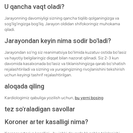
U qancha vaqt oladi?
Jarayonning davomiyligi sizning qancha tiqilib qolganingizga va
sog'lig'ingizga bog'liq. Jarayon oldidan shifokoringiz muhokama
qiladi.
Jarayondan keyin nima sodir bo'ladi?
Jarayondan so'ng siz reanimatsiya bo'limida kuzatuv ostida bo'lasiz
va hayotiy belgilaringiz diqqat bilan nazorat qilinadi. Siz 2-3 kun
davomida kasalxonada bo'lasiz va tiklanishingizga qarab bo'shatish
rejalashtiriladi va sizning va yuragingizning rivojlanishini tekshirish
uchun keyingi tashrif rejalashtirilgan.
aloqada qiling
Kardiologimiz qabuliga yozilish uchun,
bu yerni bosing
tez so'raladigan savollar
Koroner arter kasalligi nima?