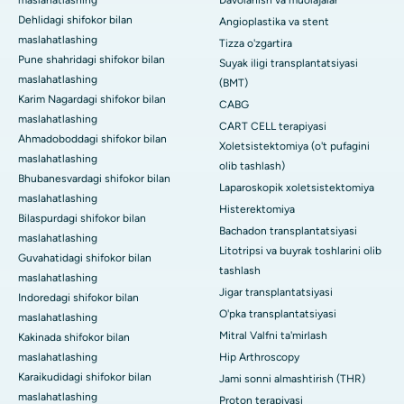
maslahatlashing
Davolanish va muolajalar
Dehlidagi shifokor bilan
Angioplastika va stent
maslahatlashing
Tizza o'zgartira
Pune shahridagi shifokor bilan
Suyak iligi transplantatsiyasi
maslahatlashing
(BMT)
Karim Nagardagi shifokor bilan
CABG
maslahatlashing
CART CELL terapiyasi
Ahmadoboddagi shifokor bilan
Xoletsistektomiya (o't pufagini
maslahatlashing
olib tashlash)
Bhubanesvardagi shifokor bilan
Laparoskopik xoletsistektomiya
maslahatlashing
Histerektomiya
Bilaspurdagi shifokor bilan
Bachadon transplantatsiyasi
maslahatlashing
Litotripsi va buyrak toshlarini olib
Guvahatidagi shifokor bilan
tashlash
maslahatlashing
Jigar transplantatsiyasi
Indoredagi shifokor bilan
O'pka transplantatsiyasi
maslahatlashing
Mitral Valfni ta'mirlash
Kakinada shifokor bilan
maslahatlashing
Hip Arthroscopy
Karaikudidagi shifokor bilan
Jami sonni almashtirish (THR)
maslahatlashing
Proton terapiyasi