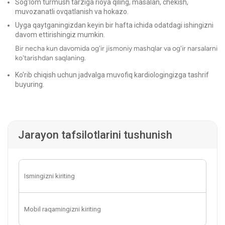
Sog'lom turmush tarziga rioya qiling, masalan, chekish,
muvozanatli ovqatlanish va hokazo.
Uyga qaytganingizdan keyin bir hafta ichida odatdagi ishingizni
davom ettirishingiz mumkin.
Bir necha kun davomida og'ir jismoniy mashqlar va og'ir narsalarni
ko'tarishdan saqlaning.
Ko'rib chiqish uchun jadvalga muvofiq kardiologingizga tashrif
buyuring.
Jarayon tafsilotlarini tushunish