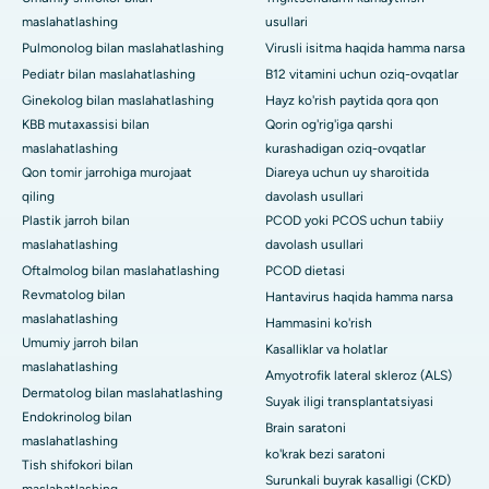
maslahatlashing
usullari
Pulmonolog bilan maslahatlashing
Virusli isitma haqida hamma narsa
Pediatr bilan maslahatlashing
B12 vitamini uchun oziq-ovqatlar
Ginekolog bilan maslahatlashing
Hayz ko'rish paytida qora qon
KBB mutaxassisi bilan
Qorin og'rig'iga qarshi
maslahatlashing
kurashadigan oziq-ovqatlar
Qon tomir jarrohiga murojaat
Diareya uchun uy sharoitida
qiling
davolash usullari
Plastik jarroh bilan
PCOD yoki PCOS uchun tabiiy
maslahatlashing
davolash usullari
Oftalmolog bilan maslahatlashing
PCOD dietasi
Revmatolog bilan
Hantavirus haqida hamma narsa
maslahatlashing
Hammasini ko'rish
Umumiy jarroh bilan
Kasalliklar va holatlar
maslahatlashing
Amyotrofik lateral skleroz (ALS)
Dermatolog bilan maslahatlashing
Suyak iligi transplantatsiyasi
Endokrinolog bilan
Brain saratoni
maslahatlashing
ko'krak bezi saratoni
Tish shifokori bilan
Surunkali buyrak kasalligi (CKD)