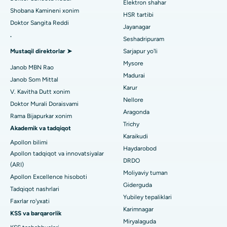
Kanpur yo'lidagi eng yaxshi kasalxona, Laknau
Elektron shahar
Ginekologni toping
ACL rekonstruksiya jarrohligi
Shobana Kamineni xonim
HSR tartibi
Noida shtatidagi 26-sektordagi eng yaxshi shifoxona
Doktor Sangita Reddi
Orqaga elkalarni almashtirish
Jayanagar
.
Seshadripuram
Umumiy shifokorni toping
Gandhinagar, Ahmedabaddagi eng yaxshi shifoxona
Endometriya ablasyonu
Mustaqil direktorlar ➤
Sarjapur yo'li
Aragonda, Andhra Pradeshdagi eng yaxshi shifoxona
Mysore
Bachadon arteriyasi embolizatsiyasi
Janob MBN Rao
Madurai
Janob Som Mittal
Psixologni toping
Bannerghatta yo'lidagi eng yaxshi kasalxona, Bangalor
Tuxumdon sistektomiyasi
Karur
V. Kavitha Dutt xonim
Nellore
Bhubaneswardagi 15-bo'limdagi eng yaxshi kasalxona
Doktor Murali Doraisvami
Ko'krak bezi saratoni operatsiyasi
Aragonda
Rama Bijapurkar xonim
Umumiy jarrohni toping
Bilaspurdagi Seepat yo'lidagi eng yaxshi kasalxona
Trichy
Brakiterapiya
Akademik va tadqiqot
Karaikudi
Apollon bilimi
Ahmedabaddagi Ellisbridge shahridagi eng yaxshi shifoxona
kolonoskopiya
Haydarobod
Apollon tadqiqot va innovatsiyalar
DRDO
Nyu-Dehlidagi eng yaxshi shifoxona
(ARI)
Polipektomiya
Moliyaviy tuman
Apollon Excellence hisoboti
DRDO, Haydaroboddagi eng yaxshi shifoxona
Giderguda
Mulohaza miya stimulyatsiyasi
Tadqiqot nashrlari
Yubiley tepaliklari
Faxrlar ro'yxati
GS Road, Guwahati shahridagi eng yaxshi kasalxona
Peritoneal dializ
Karimnagar
KSS va barqarorlik
Miryalaguda
Hyderguda, Haydaroboddagi eng yaxshi shifoxona