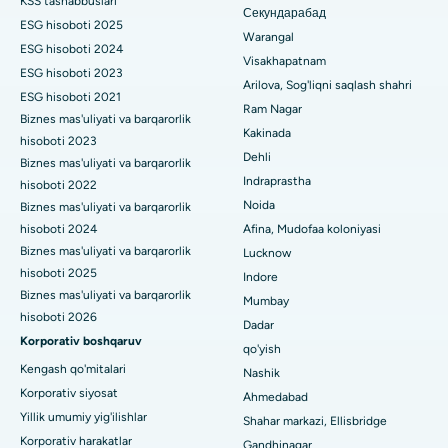
KSS tashabbuslari
Buyrak biopsiyasi
Секундарабад
ESG hisoboti 2025
Vijay Nagar, Indoredagi eng yaxshi shifoxona
Warangal
Paratiroidektomiya
ESG hisoboti 2024
Visakhapatnam
ESG hisoboti 2023
Suryaraopeta Main Road, Kakinadadagi eng yaxshi kasalxona
Sitoreduktiv jarrohlik
Arilova, Sog'liqni saqlash shahri
ESG hisoboti 2021
Ram Nagar
Kalkutta shahridagi Kanal aylanma yo'lidagi eng yaxshi
Biznes mas'uliyati va barqarorlik
Seramika bilan umumiy tizzani almashtirish
Kakinada
shifoxona
hisoboti 2023
Dehli
ERCP
Biznes mas'uliyati va barqarorlik
CBD Belapur, Navi Mumbaydagi eng yaxshi shifoxona
Indraprastha
hisoboti 2022
Noida
Biznes mas'uliyati va barqarorlik
Panchavati, Nashikdagi eng yaxshi shifoxona
hisoboti 2024
Afina, Mudofaa koloniyasi
Biznes mas'uliyati va barqarorlik
Lucknow
Sekunderabad, Haydaroboddagi eng yaxshi shifoxona
hisoboti 2025
Indore
Seshadripuramdagi eng yaxshi kasalxona, Bangalor
Biznes mas'uliyati va barqarorlik
Mumbay
hisoboti 2026
Dadar
Waltair Main Road, Visakhapatnamdagi eng yaxshi shifoxona
Korporativ boshqaruv
qo'yish
Kengash qo'mitalari
Nashik
Subhash Nagar yo'lidagi eng yaxshi kasalxona, Karimnagar
Korporativ siyosat
Ahmedabad
Managari, Karaikudi shahridagi eng yaxshi shifoxona
Yillik umumiy yig'ilishlar
Shahar markazi, Ellisbridge
Korporativ harakatlar
Gandhinagar