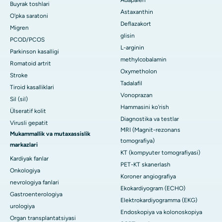
Adapalen
Buyrak toshlari
Astaxanthin
O'pka saratoni
Deflazakort
Migren
glisin
PCOD/PCOS
L-arginin
Parkinson kasalligi
methylcobalamin
Romatoid artrit
Oxymetholon
Stroke
Tadalafil
Tiroid kasalliklari
Vonoprazan
Sil (sil)
Hammasini ko'rish
Ülseratif kolit
Diagnostika va testlar
Virusli gepatit
MRI (Magnit-rezonans
Mukammallik va mutaxassislik
tomografiya)
markazlari
KT (kompyuter tomografiyasi)
Kardiyak fanlar
PET-KT skanerlash
Onkologiya
Koroner angiografiya
nevrologiya fanlari
Ekokardiyogram (ECHO)
Gastroenterologiya
Elektrokardiyogramma (EKG)
urologiya
Endoskopiya va kolonoskopiya
Organ transplantatsiyasi