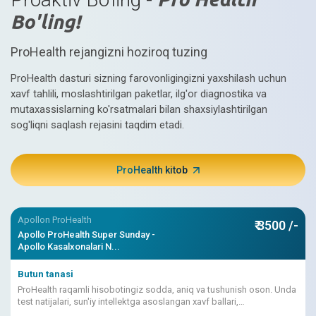
Bo'ling!
ProHealth rejangizni hoziroq tuzing
ProHealth dasturi sizning farovonligingizni yaxshilash uchun
xavf tahlili, moslashtirilgan paketlar, ilg'or diagnostika va
mutaxassislarning ko'rsatmalari bilan shaxsiylashtirilgan
sog'liqni saqlash rejasini taqdim etadi.
ProHealth kitob
Apollon ProHealth
₹ 3500 /-
Apollo ProHealth Super Sunday -
Apollo Kasalxonalari N...
Butun tanasi
ProHealth raqamli hisobotingiz sodda, aniq va tushunish oson. Unda
test natijalari, sun'iy intellektga asoslangan xavf ballari,
shifokorlarning talqinlari birlashtirilgan.