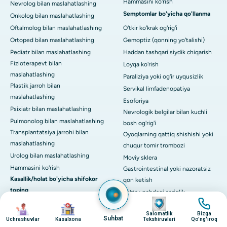
Hammasini ko'rish
Nevrolog bilan maslahatlashing
Semptomlar bo'yicha qo'llanma
Onkolog bilan maslahatlashing
Oftalmolog bilan maslahatlashing
O'tkir ko'krak og'rig'i
Ortoped bilan maslahatlashing
Gemoptiz (qonning yo'talishi)
Pediatr bilan maslahatlashing
Haddan tashqari siydik chiqarish
Fizioterapevt bilan
Loyqa ko'rish
maslahatlashing
Paraliziya yoki og'ir uyqusizlik
Plastik jarroh bilan
Servikal limfadenopatiya
maslahatlashing
Esoforiya
Psixiatr bilan maslahatlashing
Nevrologik belgilar bilan kuchli
Pulmonolog bilan maslahatlashing
bosh og'rig'i
Transplantatsiya jarrohi bilan
Oyoqlarning qattiq shishishi yoki
maslahatlashing
chuqur tomir trombozi
Urolog bilan maslahatlashing
Moviy sklera
Hammasini ko'rish
Gastrointestinal yoki nazoratsiz
Kasallik/holat bo'yicha shifokor
qon ketish
toping
Katta yoshdagi sariqlik
surat
surat
artrit
Hammasini ko'rish
surat
surat
Salomatlik
Bizga
Nafas
Sog'liqni saqlash texnologiyasi
Suhbat
Uchrashuvlar
Kasalxona
Tekshiruvlari
Qo'ng'iroq