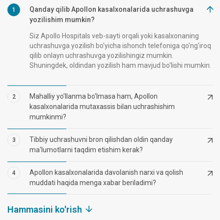
Qanday qilib Apollon kasalxonalarida uchrashuvga
1
yozilishim mumkin?
Siz Apollo Hospitals veb-sayti orqali yoki kasalxonaning
uchrashuvga yozilish bo'yicha ishonch telefoniga qo'ng'iroq
qilib onlayn uchrashuvga yozilishingiz mumkin.
Shuningdek, oldindan yozilish ham mavjud bo'lishi mumkin.
Mahalliy yo'llanma bo'lmasa ham, Apollon
2
kasalxonalarida mutaxassis bilan uchrashishim
mumkinmi?
Tibbiy uchrashuvni bron qilishdan oldin qanday
3
ma'lumotlarni taqdim etishim kerak?
Apollon kasalxonalarida davolanish narxi va qolish
4
muddati haqida menga xabar beriladimi?
Hammasini ko'rish