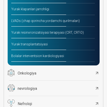
Yurak klapanlari jarrohligi
LVADs (chap qorincha yordamchi qurilmalari)
Yurak resinxronizatsiyasi terapiyasi (CRT, CRT-D)
Yurak transplantatsiyasi
Bolalar interventsion kardiologiyasi
Onkologiya
nevrologiya
Nefroloji