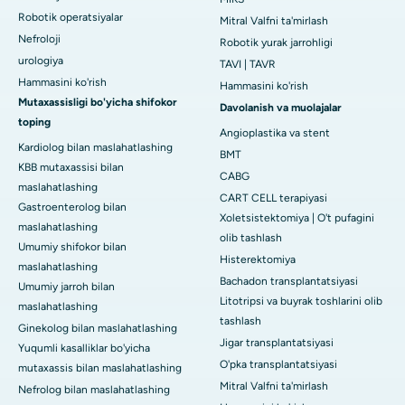
Robotik operatsiyalar
Mitral Valfni ta'mirlash
Nefroloji
Robotik yurak jarrohligi
urologiya
TAVI | TAVR
Hammasini ko'rish
Hammasini ko'rish
Mutaxassisligi bo'yicha shifokor
Davolanish va muolajalar
toping
Angioplastika va stent
Kardiolog bilan maslahatlashing
BMT
KBB mutaxassisi bilan
CABG
maslahatlashing
CART CELL terapiyasi
Gastroenterolog bilan
Xoletsistektomiya | O't pufagini
maslahatlashing
olib tashlash
Umumiy shifokor bilan
Histerektomiya
maslahatlashing
Bachadon transplantatsiyasi
Umumiy jarroh bilan
Litotripsi va buyrak toshlarini olib
maslahatlashing
tashlash
Ginekolog bilan maslahatlashing
Jigar transplantatsiyasi
Yuqumli kasalliklar bo'yicha
O'pka transplantatsiyasi
mutaxassis bilan maslahatlashing
Mitral Valfni ta'mirlash
Nefrolog bilan maslahatlashing