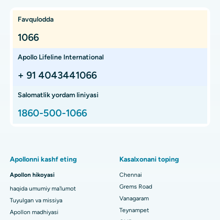
Onkologni toping
Bachadon transplantatsiyasi
Bhat, Gandhinagar, Ahmedabaddagi eng yaxshi saraton
Favqulodda
kasalxonasi
Ekstrakorporeal zarba to'lqinli litotripsi
1066
Gastroenterologni toping
Elektron shahardagi eng yaxshi saraton kasalxonasi, Bangalore
Jigar transplantatsiyasi
Apollo Lifeline International
Teynampet, Chennaydagi eng yaxshi saraton kasalxonasi
O'pka transplantatsiyasi
+ 91 4043441066
Transplantatsiya bo'yicha jarrohni toping
HSR Layout, Bangalore shahridagi eng yaxshi saraton
kasalxonasi
Hip Arthroscopy
Salomatlik yordam liniyasi
Chennaydagi eng yaxshi proton saraton markazi
1860-500-1066
Kalitlarning umumiy almashinuvi
KBB mutaxassisini toping
Chennaydagi Thousand Lightsdagi eng yaxshi bolalar
Proton terapiyasi
kasalxonasi
Pulmonologni toping
Minimal invaziv Subvastus to'liq tizzasini almashtirish
Chennaydagi Thousand Lightsdagi eng yaxshi ayollar
Apollonni kashf eting
Kasalxonani toping
kasalxonasi
Fast Track kunlik parvarishlash tizzalarini almashtirish
Apollon hikoyasi
Chennai
Tish shifokorini toping
Paschim Boragaon, Guwahati shahridagi eng yaxshi shifoxona
Grems Road
haqida umumiy ma'lumot
Sleeve gastrektomi
Vanagaram
Tuyulgan va missiya
Chennaydagi PH Roaddagi eng yaxshi kasalxona
Lasik jarrohlik
Teynampet
Apollon madhiyasi