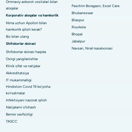
Ramji Nagardagi eng yaxshi kasalxona, Nellore
Ommaviy axborot vositalari bilan
Paschim Boragaon, Excel Care
aloqalar
Bhubaneswar
19-sektordagi eng yaxshi shifoxona, Rourkela
Korporativ aloqalar va hamkorlik
Bilaspur
Nima uchun Apollon bilan
Swargate, Pune shahridagi eng yaxshi shifoxona
Rourkela
hamkorlik qilish kerak?
Bhopal
Biz bilan ulang
Janubiy Dehlidagi eng yaxshi ayollar saraton kasalxonasi
Jabalpur
Shifokorlar doirasi
Navsari, Nirali kasalxonasi
Shifokorlar doirasi haqida
Oxirgi yangilanishlar
Klinik sifat va natijalar
Akkreditatsiya
IT mukammalligi
Hindiston Covid 19 bo'yicha
ko'rsatmalar
Infektsiyani nazorat qilish
Natijalarni o'lchash
Bemor xavfsizligi
TASCC