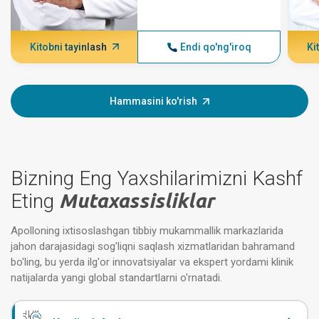
Kitobni tayinlash
Endi qo'ng'iroq
Ki
Hammasini ko'rish
Bizning Eng Yaxshilarimizni Kashf
Eting
Mutaxassisliklar
Apolloning ixtisoslashgan tibbiy mukammallik markazlarida
jahon darajasidagi sog'liqni saqlash xizmatlaridan bahramand
bo'ling, bu yerda ilg'or innovatsiyalar va ekspert yordami klinik
natijalarda yangi global standartlarni o'rnatadi.