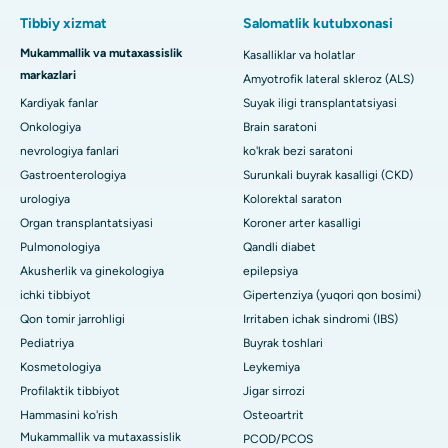
Tibbiy xizmat
Salomatlik kutubxonasi
Mukammallik va mutaxassislik
Kasalliklar va holatlar
markazlari
Amyotrofik lateral skleroz (ALS)
Kardiyak fanlar
Suyak iligi transplantatsiyasi
Onkologiya
Brain saratoni
nevrologiya fanlari
ko'krak bezi saratoni
Gastroenterologiya
Surunkali buyrak kasalligi (CKD)
urologiya
Kolorektal saraton
Organ transplantatsiyasi
Koroner arter kasalligi
Pulmonologiya
Qandli diabet
Akusherlik va ginekologiya
epilepsiya
ichki tibbiyot
Gipertenziya (yuqori qon bosimi)
Qon tomir jarrohligi
Irritaben ichak sindromi (IBS)
Pediatriya
Buyrak toshlari
Kosmetologiya
Leykemiya
Profilaktik tibbiyot
Jigar sirrozi
Hammasini ko'rish
Osteoartrit
Mukammallik va mutaxassislik
PCOD/PCOS