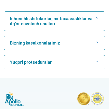
Ishonchli shifokorlar, mutaxassisliklar va
ilg'or davolash usullari
Kasalxonani toping
Bizning kasalxonalarimiz
Kardiologni toping
Karukutty, Cochin shahridagi eng yaxshi shifoxona
Yuqori protseduralar
Greams Road, Chennai shahridagi eng yaxshi shifoxona
Nevrologni toping
CABG
Kuvempunagar, Mysore shahridagi eng yaxshi kasalxona
CAR T hujayra terapiyasi
Vanagaramdagi eng yaxshi kasalxona, Chennay
Ortopedni toping
Laparoskopik xoletsistektomiya
Teynampetdagi eng yaxshi kasalxona, Chennai
Histerektomiya
Chennaydagi OMRdagi eng yaxshi shifoxona