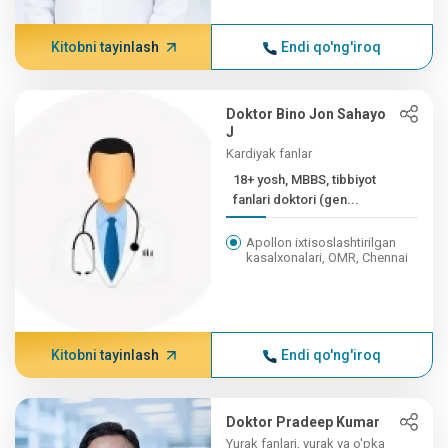
Kitobni tayinlash
Endi qo'ng'iroq
Doktor Bino Jon Sahayo
J
Kardiyak fanlar
18+ yosh, MBBS, tibbiyot
fanlari doktori (gen...
Apollon ixtisoslashtirilgan
kasalxonalari, OMR, Chennai
Kitobni tayinlash
Endi qo'ng'iroq
Doktor Pradeep Kumar
Yurak fanlari, yurak va o'pka