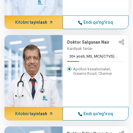
Kitobni tayinlash
Endi qo'ng'iroq
Doktor Salgunan Nair
Kardiyak fanlar
30+ yosh, MS, MCh(CTVS)...
Apollon kasalxonalari,
Greams Road, Chennai
Kitobni tayinlash
Endi qo'ng'iroq