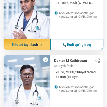
14+ yosh, M.Ch (CTVS), D...
Apollon ixtisoslashtirilgan
kasalxonalari, OMR, Chennai
Kitobni tayinlash
Endi qo'ng'iroq
Doktor M Kathiresan
Kardiyak fanlar
20+ yil, MBBS, tibbiyot fanlari
doktori (tibbiyot...
Apollon ixtisoslashtirilgan
kasalxonalari, OMR, Chennai