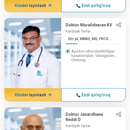
Kitobni tayinlash
Endi qo'ng'iroq
Doktor Muralidxaran KV
Kardiyak fanlar
20+ yil, MBBS, MS, FRCS ...
Apollon ixtisoslashtirilgan
kasalxonalari, Vanagaram,
Chennay
Kitobni tayinlash
Endi qo'ng'iroq
Doktor Janardhana
Reddi D
Kardiyak fanlar