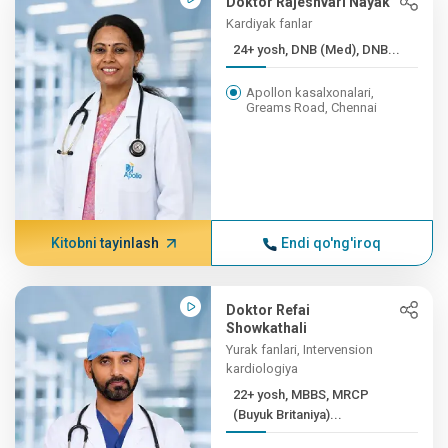
Doktor Rajeshvari Nayak
Kardiyak fanlar
24+ yosh, DNB (Med), DNB...
Apollon kasalxonalari,
Greams Road, Chennai
Kitobni tayinlash
Endi qo'ng'iroq
Doktor Refai
Showkathali
Yurak fanlari, Intervension
kardiologiya
22+ yosh, MBBS, MRCP
(Buyuk Britaniya)...