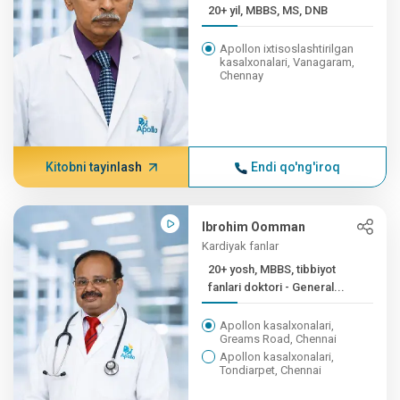
20+ yil, MBBS, MS, DNB
Apollon ixtisoslashtirilgan
kasalxonalari, Vanagaram,
Chennay
Kitobni tayinlash
Endi qo'ng'iroq
Ibrohim Oomman
Kardiyak fanlar
20+ yosh, MBBS, tibbiyot
fanlari doktori - General...
Apollon kasalxonalari,
Greams Road, Chennai
Apollon kasalxonalari,
Tondiarpet, Chennai