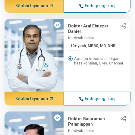
Kitobni tayinlash
Endi qo'ng'iroq
Doktor Arul Ebnezer
Daniel
Kardiyak fanlar
10+ yosh, MBBS, MD, DNB ...
Apollon ixtisoslashtirilgan
kasalxonalari, OMR, Chennai
Kitobni tayinlash
Endi qo'ng'iroq
Doktor Balaraman
Palaniappan
Kardiyak fanlar