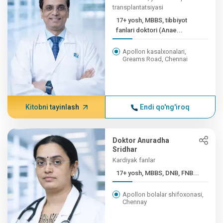
transplantatsiyasi
17+ yosh, MBBS, tibbiyot
fanlari doktori (Anae...
Apollon kasalxonalari,
Greams Road, Chennai
Kitobni tayinlash
Endi qo'ng'iroq
Doktor Anuradha
Sridhar
Kardiyak fanlar
17+ yosh, MBBS, DNB, FNB...
Apollon bolalar shifoxonasi,
Chennay