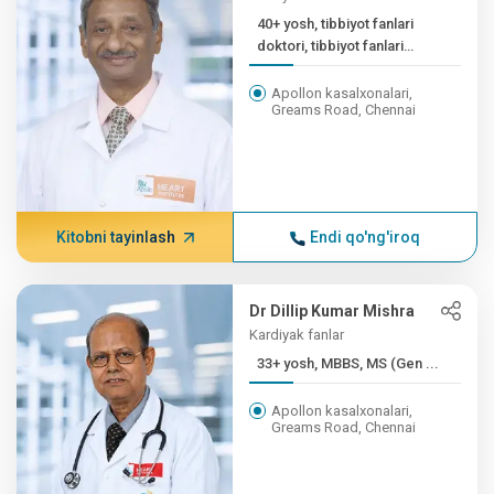
40+ yosh, tibbiyot fanlari
doktori, tibbiyot fanlari
doktori
Apollon kasalxonalari,
Greams Road, Chennai
Kitobni tayinlash
Endi qo'ng'iroq
Dr Dillip Kumar Mishra
Kardiyak fanlar
33+ yosh, MBBS, MS (Gen ...
Apollon kasalxonalari,
Greams Road, Chennai