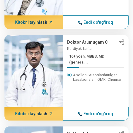
Kitobni tayinlash
Endi qo'ng'iroq
Doktor Arumugam C
Kardiyak fanlar
16+ yosh, MBBS, MD
(general...
Apollon ixtisoslashtirilgan
kasalxonalari, OMR, Chennai
Kitobni tayinlash
Endi qo'ng'iroq