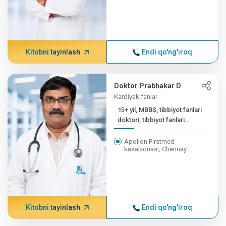
Kitobni tayinlash
Endi qo'ng'iroq
Doktor Prabhakar D
Kardiyak fanlar
15+ yil, MBBS, tibbiyot fanlari
doktori, tibbiyot fanlari
doktori
Apollon Firstmed
kasalxonasi, Chennay
Kitobni tayinlash
Endi qo'ng'iroq