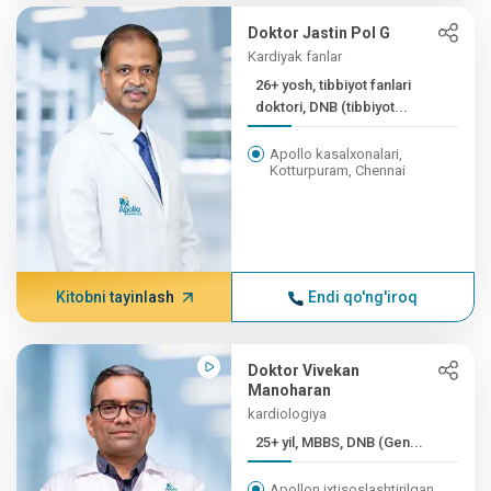
Doktor Jastin Pol G
Kardiyak fanlar
26+ yosh, tibbiyot fanlari
doktori, DNB (tibbiyot...
Apollo kasalxonalari,
Kotturpuram, Chennai
Kitobni tayinlash
Endi qo'ng'iroq
Doktor Vivekan
Manoharan
kardiologiya
25+ yil, MBBS, DNB (Gen...
Apollon ixtisoslashtirilgan