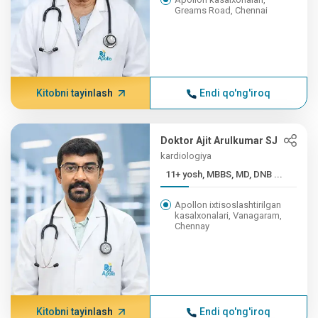
Greams Road, Chennai
Kitobni tayinlash
Endi qo'ng'iroq
Doktor Ajit Arulkumar SJ
kardiologiya
11+ yosh, MBBS, MD, DNB ...
Apollon ixtisoslashtirilgan
kasalxonalari, Vanagaram,
Chennay
Kitobni tayinlash
Endi qo'ng'iroq