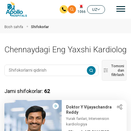
Aso
UZ
1066
Asosiy mundarijaga
Bosh sahifa
Shifokorlar
Chennaydagi Eng Yaxshi Kardiolog
Tomoni
dan
filtrlash
Jami shifokorlar:
62
Doktor Y Vijayachandra
Reddy
Yurak fanlari, Intervension
kardiologiya