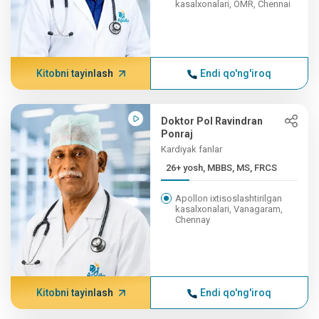
kasalxonalari, OMR, Chennai
Kitobni tayinlash
Endi qo'ng'iroq
Doktor Pol Ravindran
Ponraj
Kardiyak fanlar
26+ yosh, MBBS, MS, FRCS
Apollon ixtisoslashtirilgan
kasalxonalari, Vanagaram,
Chennay
Kitobni tayinlash
Endi qo'ng'iroq