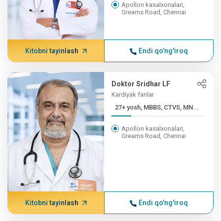
Apollon kasalxonalari,
Greams Road, Chennai
Kitobni tayinlash
Endi qo'ng'iroq
Doktor Sridhar LF
Kardiyak fanlar
27+ yosh, MBBS, CTVS, MN...
Apollon kasalxonalari,
Greams Road, Chennai
Kitobni tayinlash
Endi qo'ng'iroq