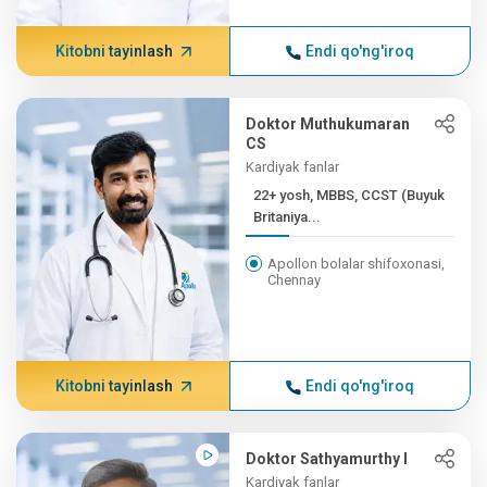
Kitobni tayinlash
Endi qo'ng'iroq
Doktor Muthukumaran
CS
Kardiyak fanlar
22+ yosh, MBBS, CCST (Buyuk
Britaniya...
Apollon bolalar shifoxonasi,
Chennay
Kitobni tayinlash
Endi qo'ng'iroq
Doktor Sathyamurthy I
Kardiyak fanlar