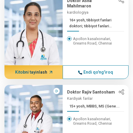
Doktor Asha
Mahilmaron
kardiologiya
16+ yosh, tibbiyot fanlari
doktori; tibbiyot fanlari
doktori; DM
Apollon kasalxonalari,
Greams Road, Chennai
Kitobni tayinlash
Endi qo'ng'iroq
Doktor Rajiv Santosham
Kardiyak fanlar
15+ yosh, MBBS, MS (Gene...
Apollon kasalxonalari,
Greams Road, Chennai