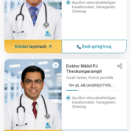
Apollon ixtisoslashtirilgan
kasalxonalari, Vanagaram,
Chennay
Kitobni tayinlash
Endi qo'ng'iroq
Doktor Nikhil PJ
Theckumparampil
Yurak fanlari, Robot jarrohlik
10+ yil, AB (AQSh)(CTVS)...
Apollon ixtisoslashtirilgan
kasalxonalari, Vanagaram,
Chennay