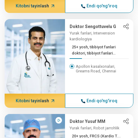
Kitobni tayinlash
Endi qo'ng'iroq
Doktor Sengottuvelu G
Yurak fanlari, Intervension
kardiologiya
25+ yosh, tibbiyot fanlari
doktori, tibbiyot fanlari
doktori, tibbiyot fanlari
doktori, ...
Apollon kasalxonalari,
Greams Road, Chennai
Kitobni tayinlash
Endi qo'ng'iroq
Doktor Yusuf MM
Yurak fanlari, Robot jarrohlik
20+ yosh, FRCS (Kardio T...