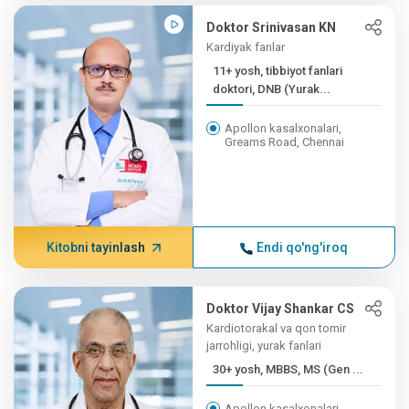
Doktor Srinivasan KN
Kardiyak fanlar
11+ yosh, tibbiyot fanlari
doktori, DNB (Yurak...
Apollon kasalxonalari,
Greams Road, Chennai
Kitobni tayinlash
Endi qo'ng'iroq
Doktor Vijay Shankar CS
Kardiotorakal va qon tomir
jarrohligi, yurak fanlari
30+ yosh, MBBS, MS (Gen ...
Apollon kasalxonalari,