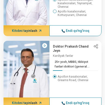
kasalxonalari, Teynampet,
Chennai
Apollo kasalxonalari,
Kotturpuram, Chennai
Kitobni tayinlash
Endi qo'ng'iroq
Doktor Prakash Chand
Jeyn
Kardiyak fanlar
25+ yosh, MBBS, tibbiyot
fanlari doktori (general...
Apollon kasalxonalari,
Greams Road, Chennai
Kitobni tayinlash
Endi qo'ng'iroq