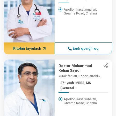
Apollon kasalxonalari,
Greams Road, Chennai
Kitobni tayinlash
Endi qo'ng'iroq
Doktor Muhammad
Rehan Sayid
Yurak fanlari, Robot jarrohlik
27+ yosh, MBBS, MS
(General...
Apollon kasalxonalari,
Greams Road, Chennai