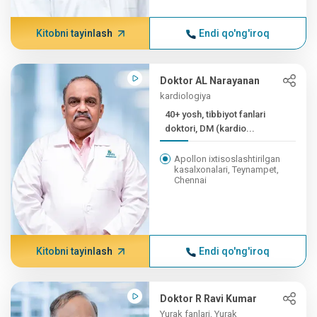
Kitobni tayinlash
Endi qo'ng'iroq
Doktor AL Narayanan
kardiologiya
40+ yosh, tibbiyot fanlari
doktori, DM (kardio...
Apollon ixtisoslashtirilgan
kasalxonalari, Teynampet,
Chennai
Kitobni tayinlash
Endi qo'ng'iroq
Doktor R Ravi Kumar
Yurak fanlari, Yurak