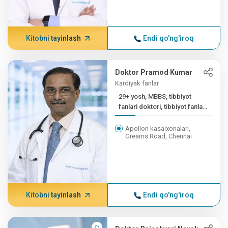
Kitobni tayinlash
Endi qo'ng'iroq
Doktor Pramod Kumar
Kardiyak fanlar
29+ yosh, MBBS, tibbiyot
fanlari doktori, tibbiyot fanlari
doktori (...
Apollon kasalxonalari,
Greams Road, Chennai
Kitobni tayinlash
Endi qo'ng'iroq