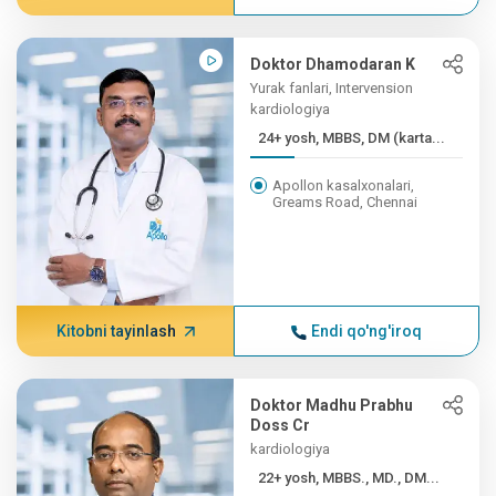
Doktor Dhamodaran K
Yurak fanlari, Intervension
kardiologiya
24+ yosh, MBBS, DM (karta...
Apollon kasalxonalari,
Greams Road, Chennai
Kitobni tayinlash
Endi qo'ng'iroq
Doktor Madhu Prabhu
Doss Cr
kardiologiya
22+ yosh, MBBS., MD., DM...