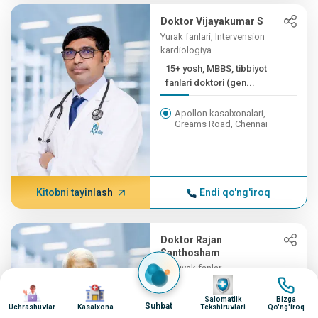
Doktor Vijayakumar S
Yurak fanlari, Intervension
kardiologiya
15+ yosh, MBBS, tibbiyot
fanlari doktori (gen...
Apollon kasalxonalari,
Greams Road, Chennai
Kitobni tayinlash
Endi qo'ng'iroq
Doktor Rajan
Santhosham
Kardiyak fanlar
surat
surat
15+ yosh, magistr, magistr
surat
surat
(Tora...
Salomatlik
Bizga
Suhbat
Uchrashuvlar
Kasalxona
Tekshiruvlari
Qo'ng'iroq