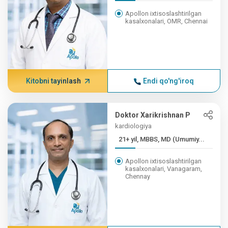
Apollon ixtisoslashtirilgan
kasalxonalari, OMR, Chennai
Kitobni tayinlash
Endi qo'ng'iroq
Doktor Xarikrishnan P
kardiologiya
21+ yil, MBBS, MD (Umumiy...
Apollon ixtisoslashtirilgan
kasalxonalari, Vanagaram,
Chennay