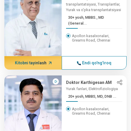
transplantatsiyasi, Transplantlar,
Yurak va o'pka transplantatsiyasi
30+ yosh, MBBS., MD
(General...
Apollon kasalxonalari,
Greams Road, Chennai
Kitobni tayinlash
Endi qo'ng'iroq
Doktor Karthigesan AM
Yurak fanlari, Elektrofiziologiya
20+ yosh, MBBS, MD, DNB ...
Apollon kasalxonalari,
Greams Road, Chennai