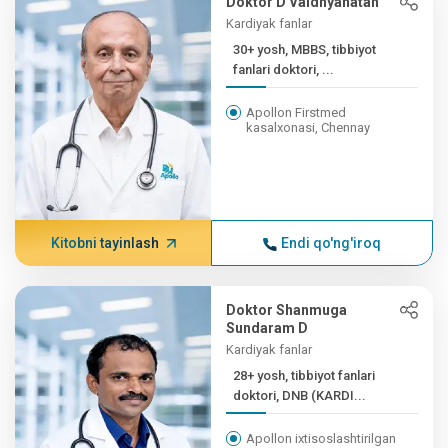
Doktor D Vaidhyanatan
Kardiyak fanlar
30+ yosh, MBBS, tibbiyot
fanlari doktori, ...
Apollon Firstmed
kasalxonasi, Chennay
Kitobni tayinlash
Endi qo'ng'iroq
Doktor Shanmuga
Sundaram D
Kardiyak fanlar
28+ yosh, tibbiyot fanlari
doktori, DNB (KARDI...
Apollon ixtisoslashtirilgan