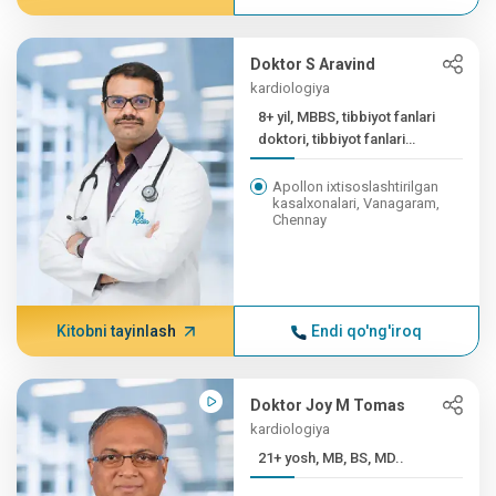
Doktor S Aravind
kardiologiya
8+ yil, MBBS, tibbiyot fanlari
doktori, tibbiyot fanlari
doktori
Apollon ixtisoslashtirilgan
kasalxonalari, Vanagaram,
Chennay
Kitobni tayinlash
Endi qo'ng'iroq
Doktor Joy M Tomas
kardiologiya
21+ yosh, MB, BS, MD..