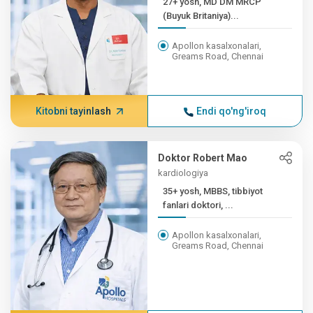
27+ yosh, MD DM MRCP
(Buyuk Britaniya)...
Apollon kasalxonalari,
Greams Road, Chennai
Kitobni tayinlash
Endi qo'ng'iroq
Doktor Robert Mao
kardiologiya
35+ yosh, MBBS, tibbiyot
fanlari doktori, ...
Apollon kasalxonalari,
Greams Road, Chennai